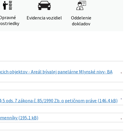
Opravné
Evidencia vozidiel
Oddelenie
ostriedky
dokladov
ich objektov - Areál bývalej panelárne Mlynské nivy- BA
5 ods. 7 zákona č. 85/1990 Zb. o petičnom práve (146,4 kB)
ýmenníky (195,1 kB)