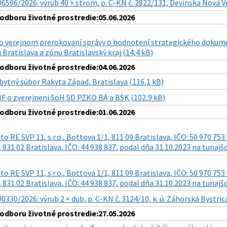
6596/2026: výrub 40 × strom, p. C-KN č. 2822/131, Devínska Nová Ve
dboru životné prostredie:05.06.2026
 verejnom prerokovaní správy o hodnotení strategického dokumen
Bratislava a zónu Bratislavský kraj (14,4 kB)
dboru životné prostredie:04.06.2026
bytný súbor Rakyta Západ, Bratislava (116,1 kB)
NF o zverejneni SoH SD PZKO BA a BSK (102,9 kB)
dboru životné prostredie:01.06.2026
to RE SVP 11, s.r.o., Bottova 1/1, 811 09 Bratislava, IČO: 50 970 75
 831 02 Bratislava, IČO: 44 938 837, podal dňa 31.10.2023 na tunaj
to RE SVP 11, s.r.o., Bottova 1/1, 811 09 Bratislava, IČO: 50 970 75
 831 02 Bratislava, IČO: 44 938 837, podal dňa 31.10.2023 na tunaj
0330/2026: výrub 2 × dub, p. C-KN č. 3124/10, k. ú. Záhorská Bystric
dboru životné prostredie:27.05.2026