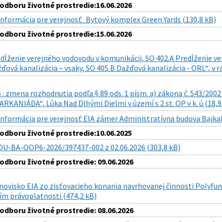
dboru životné prostredie:16.06.2026
Informácia pre verejnosť_Bytový komplex Green Yards (130,8 kB)
dboru životné prostredie:15.06.2026
dĺženie verejného vodovodu v komunikácii, SO 402.A Predĺženie ver
ďová kanalizácia – vsaky, SO 405.B Dažďová kanalizácia - ORL“, v 
: zmena rozhodnutia podľa § 89 ods. 1 písm. a) zákona č. 543/2002 
KANIÁDA“, Lúka Nad Dlhými Dielmi v území s 2 st. OP v k. ú (18,9
Informácia pre verejnosť EIA zámer Administratívna budova Bajkal
dboru životné prostredie:10.06.2025
OU-BA-OOP6-2026/397437-002 z 02.06.2026 (303,8 kB)
dboru životné prostredie: 09.06.2026
novisko EIA zo zisťovacieho konania navrhovanej činnosti Polyfu
m právoplatnosti (474,2 kB)
dboru životné prostredie: 08.06.2026