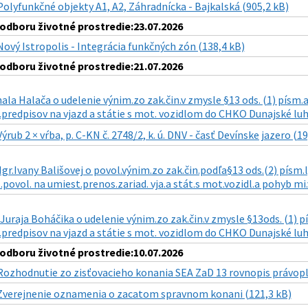
Polyfunkčné objekty A1, A2, Záhradnícka - Bajkalská (905,2 kB)
dboru životné prostredie:23.07.2026
Nový Istropolis - Integrácia funkčných zón (138,4 kB)
dboru životné prostredie:21.07.2026
ala Halača o udelenie výnim.zo zak.čin.v zmysle §13 ods. (1) písm.a) 
predpisov na vjazd a státie s mot. vozidlom do CHKO Dunajské luhy
Výrub 2 × vŕba, p. C-KN č. 2748/2, k. ú. DNV - časť Devínske jazero (19
gr.Ivany Bališovej o povol.výnim.zo zak.čin.podľa§13 ods.(2) písm.l) 
.povol. na umiest.prenos.zariad. vja.a stát.s mot.vozidl.a pohyb mi.
 Juraja Boháčika o udelenie výnim.zo zak.čin.v zmysle §13ods. (1) pís
predpisov na vjazd a státie s mot. vozidlom do CHKO Dunajské luhy 
dboru životné prostredie:10.07.2026
Rozhodnutie zo zisťovacieho konania SEA ZaD 13 rovnopis právopl
Zverejnenie oznamenia o zacatom spravnom konani (121,3 kB)