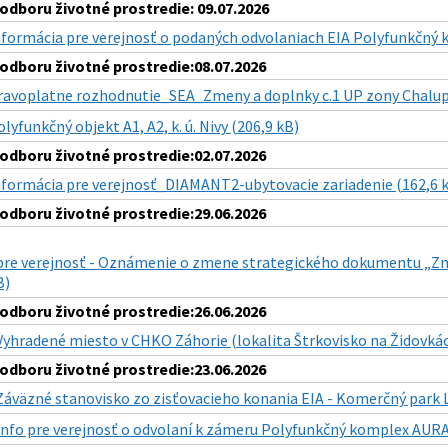
dboru životné prostredie: 09.07.2026
nformácia pre verejnosť o podaných odvolaniach EIA Polyfunkčný
dboru životné prostredie:08.07.2026
ravoplatne rozhodnutie_SEA_Zmeny a doplnky c.1 UP zony Chalup
lyfunkčný objekt A1, A2, k. ú. Nivy (206,9 kB)
dboru životné prostredie:02.07.2026
nformácia pre verejnosť_DIAMANT2-ubytovacie zariadenie (162,6 
dboru životné prostredie:29.06.2026
pre verejnosť - Oznámenie o zmene strategického dokumentu „Zm
B)
dboru životné prostredie:26.06.2026
Vyhradené miesto v CHKO Záhorie (lokalita Štrkovisko na Židovkác
dboru životné prostredie:23.06.2026
Záväzné stanovisko zo zisťovacieho konania EIA - Komerčný park L
Info pre verejnosť o odvolaní k zámeru Polyfunkčný komplex AURA, 