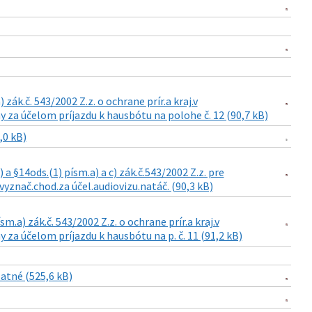
zák.č. 543/2002 Z.z. o ochrane prír.a kraj.v
 za účelom príjazdu k hausbótu na polohe č. 12 (90,7 kB)
,0 kB)
a §14ods.(1) písm.a) a c) zák.č.543/2002 Z.z. pre
vyznač.chod.za účel.audiovizu.natáč. (90,3 kB)
m.a) zák.č. 543/2002 Z.z. o ochrane prír.a kraj.v
za účelom príjazdu k hausbótu na p. č. 11 (91,2 kB)
atné (525,6 kB)