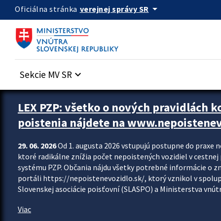
Preskocit na hlavný obsah
arrow_drop_down
verejnej správy SR
Oficiálna stránka
Sekcie MV SR
keyboard_arrow_down
Zastavit automatický posun upútavok
LEX PZP: všetko o nových pravidlách 
poistenia nájdete na www.nepoistenev
29. 06. 2026
Od 1. augusta 2026 vstupujú postupne do praxe 
ktoré radikálne znížia počet nepoistených vozidiel v cestne
systému PZP. Občania nájdu všetky potrebné informácie o 
portáli https://nepoistenevozidlo.sk/, ktorý vznikol v spolu
Slovenskej asociácie poisťovní (SLASPO) a Ministerstva vnútra
Viac