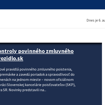
Dnes je 6. 
kontroly povinného zmluvného
ozidlo.sk
nové pravidlá povinného zmluvného poistenia,
j premávke a zavedú poriadok a spravodlivosť do
zmenách na jednom mieste – novom oficiálnom
práci Slovenskej kancelárie poisťovateľov (SKP),
 SR. Novinky predstavili na...