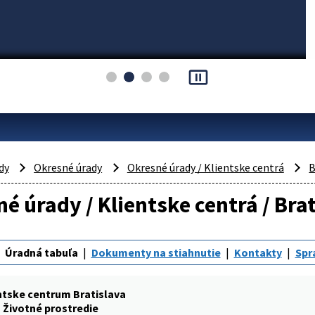
pause_presentation
dy
Okresné úrady
Okresné úrady / Klientske centrá
B
é úrady / Klientske centrá / Brat
Úradná tabuľa
Dokumenty na stiahnutie
Kontakty
Spr
ntske centrum Bratislava
Životné prostredie