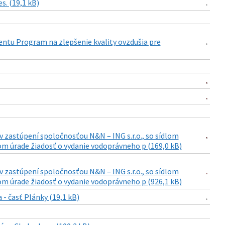
s. (19,1 kB)
tu Program na zlepšenie kvality ovzdušia pre
3 v zastúpení spoločnosťou N&N – ING s.r.o., so sídlom
šom úrade žiadosť o vydanie vodoprávneho p (169,0 kB)
3 v zastúpení spoločnosťou N&N – ING s.r.o., so sídlom
šom úrade žiadosť o vydanie vodoprávneho p (926,1 kB)
a - časť Plánky (19,1 kB)