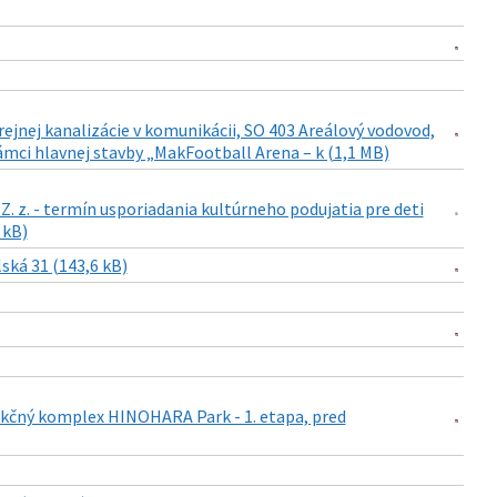
ejnej kanalizácie v komunikácii, SO 403 Areálový vodovod,
rámci hlavnej stavby „MakFootball Arena – k (1,1 MB)
Z. z. - termín usporiadania kultúrneho podujatia pre deti
 kB)
ská 31 (143,6 kB)
nkčný komplex HINOHARA Park - 1. etapa, pred