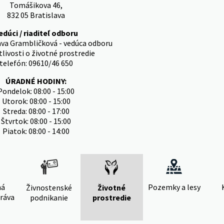
Tomášikova 46,
832 05 Bratislava
edúci / riaditeľ odboru
ava Grambličková - vedúca odboru
tlivosti o životné prostredie
telefón: 09610/46 650
ÚRADNÉ HODINY:
Pondelok: 08:00 - 15:00
Utorok: 08:00 - 15:00
Streda: 08:00 - 17:00
Štvrtok: 08:00 - 15:00
Piatok: 08:00 - 14:00
ná
Pozemky a lesy
Živnostenské
Životné
ráva
podnikanie
prostredie