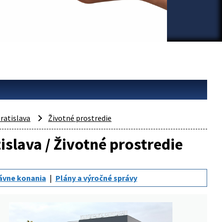
ratislava
Životné prostredie
islava / Životné prostredie
ávne konania
Plány a výročné správy