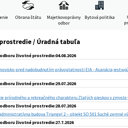
denie
Obrana štátu
Majetkovoprávny
Bytová politika
pr
odbor
prostredie / Úradná tabuľa
dboru životné prostredie:04.08.2026
ovisko pred nadobudnutím právoplatnosti EIA - Asanácia jestvujúc
dboru životné prostredie:29.07.2026
e prírodného a rekreačného charakteru Zlatých pieskov v zmysle § 
dboru životné prostredie:28.07.2026
Administratívna budova Triangel 2 – objekt SO 501 Suché zemné v
dboru životné prostredie:27.7.2026