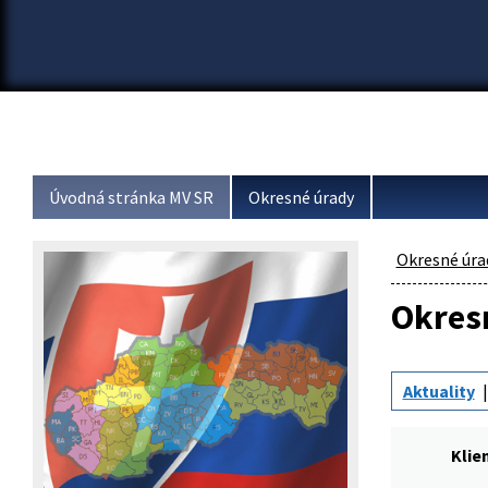
Úvodná stránka MV SR
Okresné úrady
Okresné úra
Okresn
Aktuality
Klie