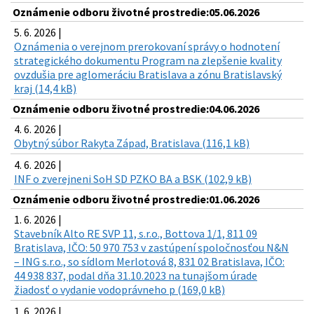
Oznámenie odboru životné prostredie:05.06.2026
5. 6. 2026 |
Oznámenia o verejnom prerokovaní správy o hodnotení
strategického dokumentu Program na zlepšenie kvality
ovzdušia pre aglomeráciu Bratislava a zónu Bratislavský
kraj (14,4 kB)
Oznámenie odboru životné prostredie:04.06.2026
4. 6. 2026 |
Obytný súbor Rakyta Západ, Bratislava (116,1 kB)
4. 6. 2026 |
INF o zverejneni SoH SD PZKO BA a BSK (102,9 kB)
Oznámenie odboru životné prostredie:01.06.2026
1. 6. 2026 |
Stavebník Alto RE SVP 11, s.r.o., Bottova 1/1, 811 09
Bratislava, IČO: 50 970 753 v zastúpení spoločnosťou N&N
– ING s.r.o., so sídlom Merlotová 8, 831 02 Bratislava, IČO:
44 938 837, podal dňa 31.10.2023 na tunajšom úrade
žiadosť o vydanie vodoprávneho p (169,0 kB)
1. 6. 2026 |