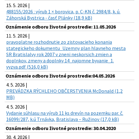
15. 5. 2026 |
488155/2026 : výrub 1 × borovica, p. C-KN č. 2984/8, k. ú.
Záhorská Bystrica - časť Plánky (18,9 kB)
Oznámenie odboru životné prostredie: 11.05.2026
11. 5. 2026 |
pravoplatne rozhodnutie zo zistovacieho konania
stategickeho dokumentu_Uzemny plan hlavneho mesta
SR Bratislalvy rok 2007 v zneni neskorsich zmien a
doplnkov, zmeny a doplnky 14_najomne byvanie_1.
vyzva.pdf (516,0 kB)
Oznámenie odboru životné prostredie:04.05.2026
4. 5. 2026 |
PREVÁDZKA RÝCHLEHO OBČERSTVENIA McDonald (1,2
MB)
4. 5. 2026 |
Vydanie súhlasu na výrub 11 ks drevín na pozemku par. č.
16099/287, k.ú Trnávka, Bratislava – Ružinov (17,0 kB)
Oznámenie odboru životné prostredie: 30.04.2020
30. 4. 2026 |