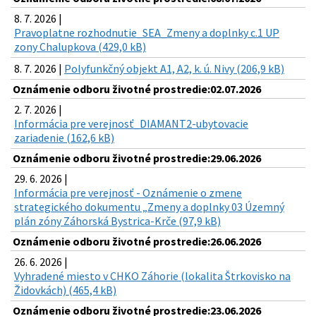
8. 7. 2026 |
Pravoplatne rozhodnutie_SEA_Zmeny a doplnky c.1 UP
zony Chalupkova (429,0 kB)
8. 7. 2026 |
Polyfunkčný objekt A1, A2, k. ú. Nivy (206,9 kB)
Oznámenie odboru životné prostredie:02.07.2026
2. 7. 2026 |
Informácia pre verejnosť_DIAMANT2-ubytovacie
zariadenie (162,6 kB)
Oznámenie odboru životné prostredie:29.06.2026
29. 6. 2026 |
Informácia pre verejnosť - Oznámenie o zmene
strategického dokumentu „Zmeny a doplnky 03 Územný
plán zóny Záhorská Bystrica-Krče (97,9 kB)
Oznámenie odboru životné prostredie:26.06.2026
26. 6. 2026 |
Vyhradené miesto v CHKO Záhorie (lokalita Štrkovisko na
Židovkách) (465,4 kB)
Oznámenie odboru životné prostredie:23.06.2026