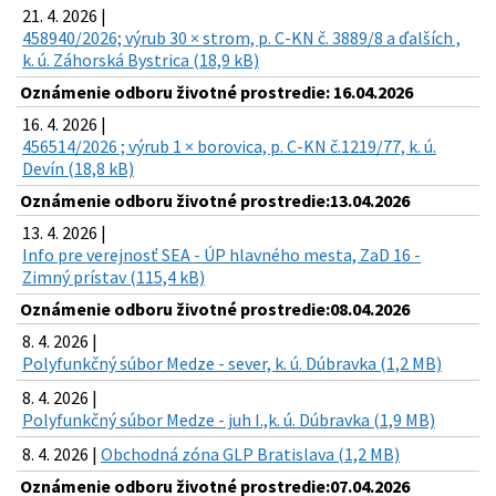
21. 4. 2026 |
458940/2026; výrub 30 × strom, p. C-KN č. 3889/8 a ďalších ,
k. ú. Záhorská Bystrica (18,9 kB)
Oznámenie odboru životné prostredie: 16.04.2026
16. 4. 2026 |
456514/2026 ; výrub 1 × borovica, p. C-KN č.1219/77, k. ú.
Devín (18,8 kB)
Oznámenie odboru životné prostredie:13.04.2026
13. 4. 2026 |
Info pre verejnosť SEA - ÚP hlavného mesta, ZaD 16 -
Zimný prístav (115,4 kB)
Oznámenie odboru životné prostredie:08.04.2026
8. 4. 2026 |
Polyfunkčný súbor Medze - sever, k. ú. Dúbravka (1,2 MB)
8. 4. 2026 |
Polyfunkčný súbor Medze - juh I.,k. ú. Dúbravka (1,9 MB)
8. 4. 2026 |
Obchodná zóna GLP Bratislava (1,2 MB)
Oznámenie odboru životné prostredie:07.04.2026