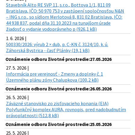
Stavebník Alto RE SVP 11, s.r.o., Bottova 1/1, 811 09
Bratislava, IČO: 50 970 753 v zastúpení spoločnosťou N&N
– ING s.r.o., so sídlom Merlotová 8, 831 02 Bratislava, IČO:
44 938 837, podal dňa 31.10.2023 na tunajšom úrade
žiadosť o vydanie vodoprávneho p (926,1 kB)
1. 6. 2026 |
500330/2026: výrub 2 × dub, p. C-KN č. 3124/10, k. ú.
Záhorská Bystrica - časť Plánky (19,1 kB)
Oznámenie odboru životné prostredie:27.05.2026
27. 5. 2026 |
Informácia pre verejnosť - Zmeny a doplnky č. 1
Územného plánu zóny Chalupkova (100,2 kB)
Oznámenie odboru životné prostredie:26.05.2026
26. 5. 2026 |
Záväzné stanovisko zo zisťovacieho konania (EIA)
Polyfunkčný komplex AURA, rovnopis, pred nadobudnutím
právoplatnosti (512,8 kB)
Oznámenie odboru životné prostredie:25.05.2026
25. 5. 2026 |