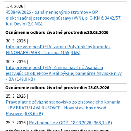
1. 4. 2026 |
458849/2026 - oznámenie; výrub stromov v OP
elektrizačnej prenosovej sústavy (VVN), p. C-KN č. 3442/57,
k. ú. Devín (2,0 MB)
Oznámenie odboru životné prostredie:30.03.2026
30. 3. 2026 |
Info pre verejnosť (EIA) zámer Polyfunkčný komplex
HINOHARA PARK - 1. etapa (155,4 kB)
30. 3. 2026 |
Info pre verejnosť (EIA) Zmena navrh. č. Asanácia
jestvujúcich objektov Areál bývalej panelárne Mlynské nivy
- BA (149,0 kB)
Oznámenie odboru životné prostredie: 25.03.2026
25. 3. 2026 |
Právoplatné záväzné stanovisko zo zisťovacieho konania
_IBV BRATISLAVA RUSOVCE - Nový stavebný obvod
Rusovce (678,6 kB)
25. 3. 2026 |
Rozhodnutie z OOP_18.03.2026 (368,1 kB)