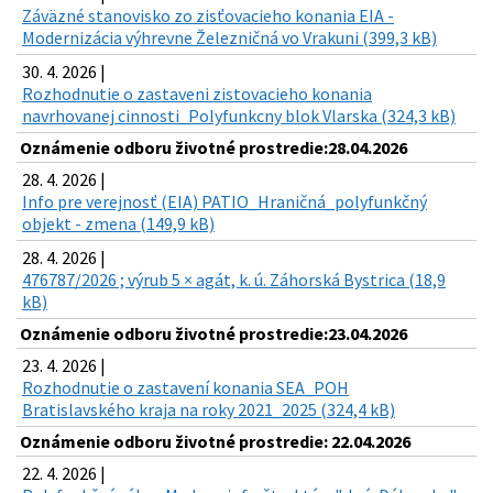
Záväzné stanovisko zo zisťovacieho konania EIA -
Modernizácia výhrevne Železničná vo Vrakuni (399,3 kB)
30. 4. 2026 |
Rozhodnutie o zastaveni zistovacieho konania
navrhovanej cinnosti_Polyfunkcny blok Vlarska (324,3 kB)
Oznámenie odboru životné prostredie:28.04.2026
28. 4. 2026 |
Info pre verejnosť (EIA) PATIO_Hraničná_polyfunkčný
objekt - zmena (149,9 kB)
28. 4. 2026 |
476787/2026 ; výrub 5 × agát, k. ú. Záhorská Bystrica (18,9
kB)
Oznámenie odboru životné prostredie:23.04.2026
23. 4. 2026 |
Rozhodnutie o zastavení konania SEA_POH
Bratislavského kraja na roky 2021_2025 (324,4 kB)
Oznámenie odboru životné prostredie: 22.04.2026
22. 4. 2026 |