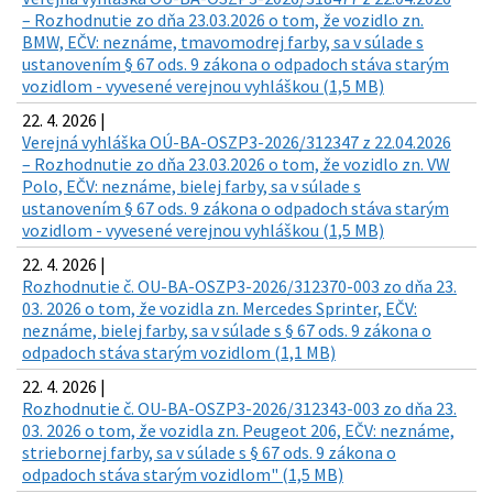
– Rozhodnutie zo dňa 23.03.2026 o tom, že vozidlo zn.
BMW, EČV: neznáme, tmavomodrej farby, sa v súlade s
ustanovením § 67 ods. 9 zákona o odpadoch stáva starým
vozidlom - vyvesené verejnou vyhláškou (1,5 MB)
22. 4. 2026 |
Verejná vyhláška OÚ-BA-OSZP3-2026/312347 z 22.04.2026
– Rozhodnutie zo dňa 23.03.2026 o tom, že vozidlo zn. VW
Polo, EČV: neznáme, bielej farby, sa v súlade s
ustanovením § 67 ods. 9 zákona o odpadoch stáva starým
vozidlom - vyvesené verejnou vyhláškou (1,5 MB)
22. 4. 2026 |
Rozhodnutie č. OU-BA-OSZP3-2026/312370-003 zo dňa 23.
03. 2026 o tom, že vozidla zn. Mercedes Sprinter, EČV:
neznáme, bielej farby, sa v súlade s § 67 ods. 9 zákona o
odpadoch stáva starým vozidlom (1,1 MB)
22. 4. 2026 |
Rozhodnutie č. OU-BA-OSZP3-2026/312343-003 zo dňa 23.
03. 2026 o tom, že vozidla zn. Peugeot 206, EČV: neznáme,
striebornej farby, sa v súlade s § 67 ods. 9 zákona o
odpadoch stáva starým vozidlom" (1,5 MB)