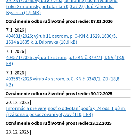
397331/2026i: výrub 8 x vŕba, ochranné pásma vodného
toku Grmolínsky potok, r.km 0,0 až 2,0, k. ú Záhorská
Bystrica (1,9 MB)
Oznámenie odboru životné prostredie: 07.01.2026
7. 1. 2026 |
404631/2026; výrub 11 x strom, p. C-KN č. 1629, 1630/5,
1634 a 1635 k. ú. Dúbravka (18,9 kB)
7. 1. 2026 |
404571/2026 ; výrub 1 x strom, p. C-KN č. 3797/1, DNV (18,9
kB)
7. 1. 2026 |
403583/2026 výrub 4 x strom, p. C-KN č. 3349/1, ZB (18,8
kB)
Oznámenie odboru životné prostredie: 30.12.2025
30. 12. 2025 |
Informácia pre verejnosť o odvolaní podľa § 24 ods. 1 písm.
i) zákona o posudzovaní vplyvov (110,1 kB)
Oznámenie odboru životné prostredie:23.12.2025
23. 12. 2025 |