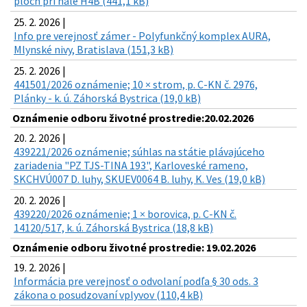
plôch pri hale H4B (441,1 kB)
25. 2. 2026 |
Info pre verejnosť zámer - Polyfunkčný komplex AURA,
Mlynské nivy, Bratislava (151,3 kB)
25. 2. 2026 |
441501/2026 oznámenie; 10 × strom, p. C-KN č. 2976,
Plánky - k. ú. Záhorská Bystrica (19,0 kB)
Oznámenie odboru životné prostredie:20.02.2026
20. 2. 2026 |
439221/2026 oznámenie; súhlas na státie plávajúceho
zariadenia "PZ TJS-TINA 193", Karloveské rameno,
SKCHVÚ007 D. luhy, SKUEV0064 B. luhy, K. Ves (19,0 kB)
20. 2. 2026 |
439220/2026 oznámenie; 1 × borovica, p. C-KN č.
14120/517, k. ú. Záhorská Bystrica (18,8 kB)
Oznámenie odboru životné prostredie: 19.02.2026
19. 2. 2026 |
Informácia pre verejnosť o odvolaní podľa § 30 ods. 3
zákona o posudzovaní vplyvov (110,4 kB)