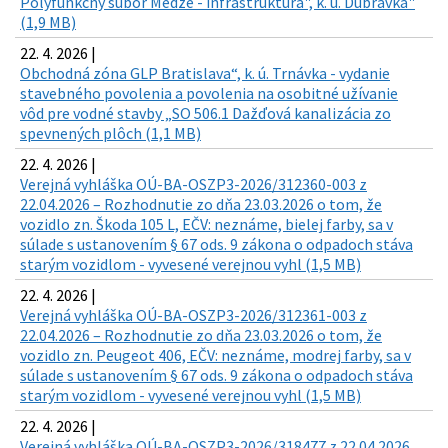
Polyfunkčný súbor Medze - infraštruktúra", k. ú. Dúbravka"
(1,9 MB)
22. 4. 2026 |
Obchodná zóna GLP Bratislava“, k. ú. Trnávka - vydanie
stavebného povolenia a povolenia na osobitné užívanie
vôd pre vodné stavby „SO 506.1 Dažďová kanalizácia zo
spevnených plôch (1,1 MB)
22. 4. 2026 |
Verejná vyhláška OÚ-BA-OSZP3-2026/312360-003 z
22.04.2026 – Rozhodnutie zo dňa 23.03.2026 o tom, že
vozidlo zn. Škoda 105 L, EČV: neznáme, bielej farby, sa v
súlade s ustanovením § 67 ods. 9 zákona o odpadoch stáva
starým vozidlom - vyvesené verejnou vyhl (1,5 MB)
22. 4. 2026 |
Verejná vyhláška OÚ-BA-OSZP3-2026/312361-003 z
22.04.2026 – Rozhodnutie zo dňa 23.03.2026 o tom, že
vozidlo zn. Peugeot 406, EČV: neznáme, modrej farby, sa v
súlade s ustanovením § 67 ods. 9 zákona o odpadoch stáva
starým vozidlom - vyvesené verejnou vyhl (1,5 MB)
22. 4. 2026 |
Verejná vyhláška OÚ-BA-OSZP3-2026/318477 z 22.04.2026