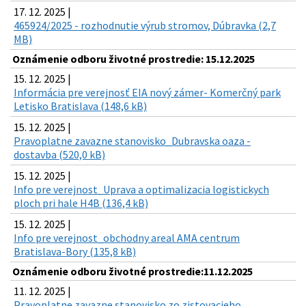
17. 12. 2025 |
465924/2025 - rozhodnutie výrub stromov, Dúbravka (2,7
MB)
Oznámenie odboru životné prostredie: 15.12.2025
15. 12. 2025 |
Informácia pre verejnosť EIA nový zámer- Komerčný park
Letisko Bratislava (148,6 kB)
15. 12. 2025 |
Pravoplatne zavazne stanovisko_Dubravska oaza -
dostavba (520,0 kB)
15. 12. 2025 |
Info pre verejnost_Uprava a optimalizacia logistickych
ploch pri hale H4B (136,4 kB)
15. 12. 2025 |
Info pre verejnost_obchodny areal AMA centrum
Bratislava-Bory (135,8 kB)
Oznámenie odboru životné prostredie:11.12.2025
11. 12. 2025 |
Pravoplatne zavazne stanovisko zo zistovacieho