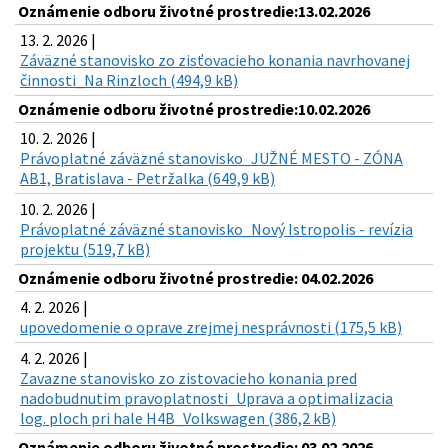
Oznámenie odboru životné prostredie:13.02.2026
13. 2. 2026 |
Záväzné stanovisko zo zisťovacieho konania navrhovanej
činnosti_Na Rinzloch (494,9 kB)
Oznámenie odboru životné prostredie:10.02.2026
10. 2. 2026 |
Právoplatné záväzné stanovisko_JUŽNÉ MESTO - ZÓNA
AB1, Bratislava - Petržalka (649,9 kB)
10. 2. 2026 |
Právoplatné záväzné stanovisko_Nový Istropolis - revízia
projektu (519,7 kB)
Oznámenie odboru životné prostredie: 04.02.2026
4. 2. 2026 |
upovedomenie o oprave zrejmej nesprávnosti (175,5 kB)
4. 2. 2026 |
Zavazne stanovisko zo zistovacieho konania pred
nadobudnutim pravoplatnosti_Uprava a optimalizacia
log. ploch pri hale H4B_Volkswagen (386,2 kB)
Oznámenie odboru životné prostredie: 03.02.2026