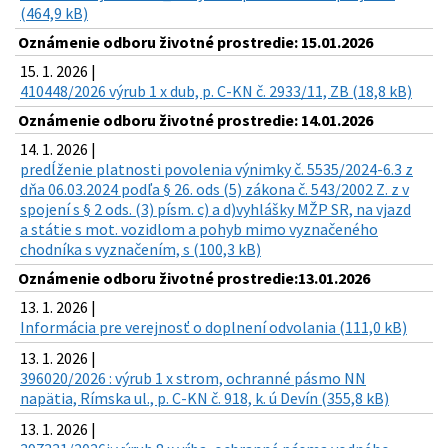
(464,9 kB)
Oznámenie odboru životné prostredie: 15.01.2026
15. 1. 2026 |
410448/2026 výrub 1 x dub, p. C-KN č. 2933/11, ZB (18,8 kB)
Oznámenie odboru životné prostredie: 14.01.2026
14. 1. 2026 |
predĺženie platnosti povolenia výnimky č. 5535/2024-6.3 z
dňa 06.03.2024 podľa § 26. ods (5) zákona č. 543/2002 Z. z v
spojení s § 2 ods. (3) písm. c) a d)vyhlášky MŽP SR, na vjazd
a státie s mot. vozidlom a pohyb mimo vyznačeného
chodníka s vyznačením, s (100,3 kB)
Oznámenie odboru životné prostredie:13.01.2026
13. 1. 2026 |
Informácia pre verejnosť o doplnení odvolania (111,0 kB)
13. 1. 2026 |
396020/2026 : výrub 1 x strom, ochranné pásmo NN
napätia, Rímska ul., p. C-KN č. 918, k. ú Devín (355,8 kB)
13. 1. 2026 |