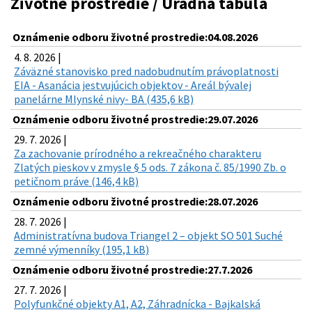
Životné prostredie / Úradná tabuľa
Oznámenie odboru životné prostredie:04.08.2026
4. 8. 2026 |
Záväzné stanovisko pred nadobudnutím právoplatnosti
EIA - Asanácia jestvujúcich objektov - Areál bývalej
panelárne Mlynské nivy- BA (435,6 kB)
Oznámenie odboru životné prostredie:29.07.2026
29. 7. 2026 |
Za zachovanie prírodného a rekreačného charakteru
Zlatých pieskov v zmysle § 5 ods. 7 zákona č. 85/1990 Zb. o
petičnom práve (146,4 kB)
Oznámenie odboru životné prostredie:28.07.2026
28. 7. 2026 |
Administratívna budova Triangel 2 – objekt SO 501 Suché
zemné výmenníky (195,1 kB)
Oznámenie odboru životné prostredie:27.7.2026
27. 7. 2026 |
Polyfunkčné objekty A1, A2, Záhradnícka - Bajkalská