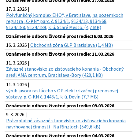
Oznámenie odboru životné prostredie: 17.03.2026
17. 3. 2026 |
Polyfunkčný komplex EHQ“, v Bratislave, na pozemkoch
registra „C-KN“ parc. č. 9134/1, 9134/13, 9134/68,
9134/188, 9134/189, k. ú. Staré Mesto. (4,7 MB)
Oznámenie odboru životné prostredie:16.03.2026
16. 3. 2026 |
Obchodná zóna GLP Bratislava (1,4 MB)
Oznámenie odboru životné prostredie: 11.03.2026
11. 3. 2026 |
Záväzné stanovisko zo zisťovacieho konania - Obchodný
areál AMA centrum, Bratislava-Bory (420,1 kB)
11. 3. 2026 |
výrub javora rastúceho v OP elektrrizačnej prenosovej
sústavy, p. C-KN č. 1448/1, k. ú. Devín (7,7 MB)
Oznámenie odboru životné prostredie: 09.03.2026
9. 3. 2026 |
Právoplatné záväzné stanovisko zo zisťovacieho konania
navrhovanej činnosti_ Na Rinzloch (549,6 kB)
Oznámenie odboru životné prostredie: 04.03.2026