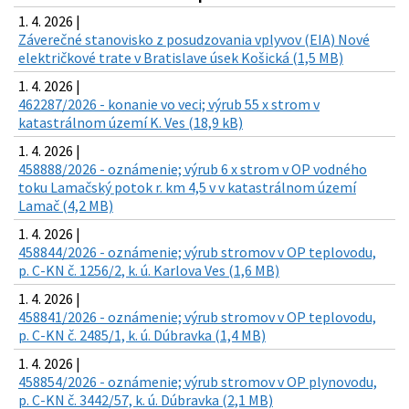
1. 4. 2026 |
Záverečné stanovisko z posudzovania vplyvov (EIA) Nové
električkové trate v Bratislave úsek Košická (1,5 MB)
1. 4. 2026 |
462287/2026 - konanie vo veci; výrub 55 x strom v
katastrálnom území K. Ves (18,9 kB)
1. 4. 2026 |
458888/2026 - oznámenie; výrub 6 x strom v OP vodného
toku Lamačský potok r. km 4,5 v v katastrálnom území
Lamač (4,2 MB)
1. 4. 2026 |
458844/2026 - oznámenie; výrub stromov v OP teplovodu,
p. C-KN č. 1256/2, k. ú. Karlova Ves (1,6 MB)
1. 4. 2026 |
458841/2026 - oznámenie; výrub stromov v OP teplovodu,
p. C-KN č. 2485/1, k. ú. Dúbravka (1,4 MB)
1. 4. 2026 |
458854/2026 - oznámenie; výrub stromov v OP plynovodu,
p. C-KN č. 3442/57, k. ú. Dúbravka (2,1 MB)