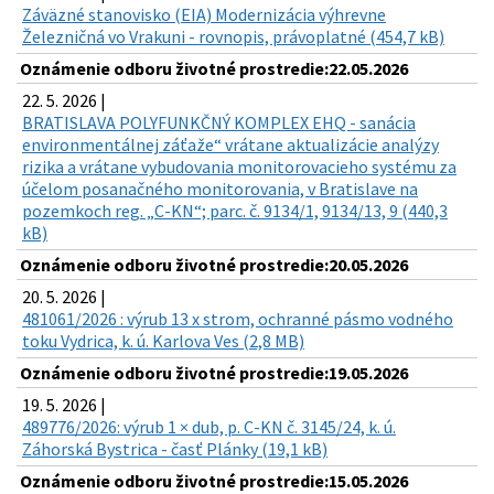
Záväzné stanovisko (EIA) Modernizácia výhrevne
Železničná vo Vrakuni - rovnopis, právoplatné (454,7 kB)
Oznámenie odboru životné prostredie:22.05.2026
22. 5. 2026 |
BRATISLAVA POLYFUNKČNÝ KOMPLEX EHQ - sanácia
environmentálnej záťaže“ vrátane aktualizácie analýzy
rizika a vrátane vybudovania monitorovacieho systému za
účelom posanačného monitorovania, v Bratislave na
pozemkoch reg. „C-KN“; parc. č. 9134/1, 9134/13, 9 (440,3
kB)
Oznámenie odboru životné prostredie:20.05.2026
20. 5. 2026 |
481061/2026 : výrub 13 x strom, ochranné pásmo vodného
toku Vydrica, k. ú. Karlova Ves (2,8 MB)
Oznámenie odboru životné prostredie:19.05.2026
19. 5. 2026 |
489776/2026: výrub 1 × dub, p. C-KN č. 3145/24, k. ú.
Záhorská Bystrica - časť Plánky (19,1 kB)
Oznámenie odboru životné prostredie:15.05.2026