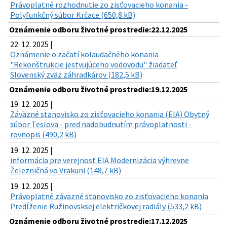
Právoplatné rozhodnutie zo zisťovacieho konania -
Polyfunkčný súbor Krčace (650,8 kB)
Oznámenie odboru životné prostredie:22.12.2025
22. 12. 2025 |
Oznámenie o začatí kolaudačného konania
"Rekonštrukcie jestvujúceho vodovodu" žiadateľ
Slovenský zväz záhradkárov (182,5 kB)
Oznámenie odboru životné prostredie:19.12.2025
19. 12. 2025 |
Záväzné stanovisko zo zisťovacieho konania (EIA) Obytný
súbor Teslova - pred nadobudnutím právoplatnosti -
rovnopis (490,2 kB)
19. 12. 2025 |
informácia pre verejnosť EIA Modernizácia výhrevne
Železničná vo Vrakuni (148,7 kB)
19. 12. 2025 |
Právoplatné záväzné stanovisko zo zisťovacieho konania
Predĺženie Ružinovsksej električkovej radiály (533,2 kB)
Oznámenie odboru životné prostredie:17.12.2025