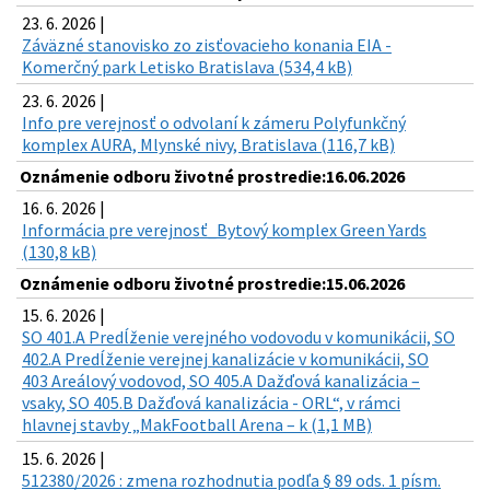
23. 6. 2026 |
Záväzné stanovisko zo zisťovacieho konania EIA -
Komerčný park Letisko Bratislava (534,4 kB)
23. 6. 2026 |
Info pre verejnosť o odvolaní k zámeru Polyfunkčný
komplex AURA, Mlynské nivy, Bratislava (116,7 kB)
Oznámenie odboru životné prostredie:16.06.2026
16. 6. 2026 |
Informácia pre verejnosť_Bytový komplex Green Yards
(130,8 kB)
Oznámenie odboru životné prostredie:15.06.2026
15. 6. 2026 |
SO 401.A Predĺženie verejného vodovodu v komunikácii, SO
402.A Predĺženie verejnej kanalizácie v komunikácii, SO
403 Areálový vodovod, SO 405.A Dažďová kanalizácia –
vsaky, SO 405.B Dažďová kanalizácia - ORL“, v rámci
hlavnej stavby „MakFootball Arena – k (1,1 MB)
15. 6. 2026 |
512380/2026 : zmena rozhodnutia podľa § 89 ods. 1 písm.