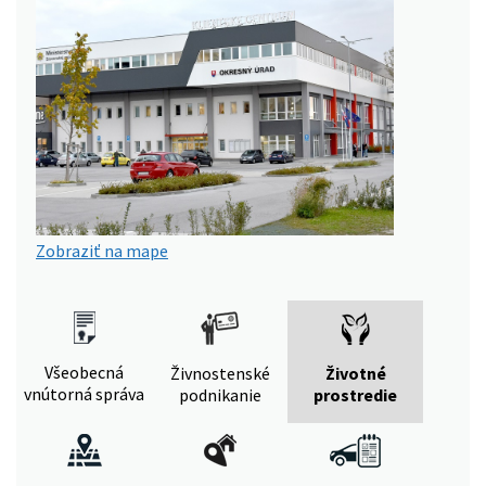
Zobraziť na mape
Všeobecná
Živnostenské
Životné
vnútorná správa
podnikanie
prostredie