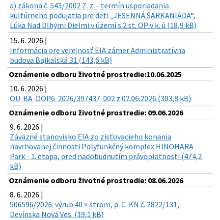
a) zákona č. 543/2002 Z. z. - termín usporiadania
kultúrneho podujatia pre deti „JESENNÁ ŠARKANIÁDA“,
Lúka Nad Dlhými Dielmi v území s 2 st. OP v k. ú (18,9 kB)
15. 6. 2026 |
Informácia pre verejnosť EIA zámer Administratívna
budova Bajkalská 31 (143,6 kB)
Oznámenie odboru životné prostredie:10.06.2025
10. 6. 2026 |
OU-BA-OOP6-2026/397437-002 z 02.06.2026 (303,8 kB)
Oznámenie odboru životné prostredie: 09.06.2026
9. 6. 2026 |
Záväzné stanovisko EIA zo zisťovacieho konania
navrhovanej činnosti Polyfunkčný komplex HINOHARA
Park - 1. etapa, pred nadobudnutím právoplatnosti (474,2
kB)
Oznámenie odboru životné prostredie: 08.06.2026
8. 6. 2026 |
506596/2026: výrub 40 × strom, p. C-KN č. 2822/131,
Devínska Nová Ves. (19,1 kB)