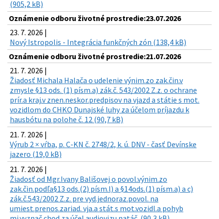
(905,2 kB)
Oznámenie odboru životné prostredie:23.07.2026
23. 7. 2026 |
Nový Istropolis - Integrácia funkčných zón (138,4 kB)
Oznámenie odboru životné prostredie:21.07.2026
21. 7. 2026 |
Žiadosť Michala Halača o udelenie výnim.zo zak.čin.v
zmysle §13 ods. (1) písm.a) zák.č. 543/2002 Z.z. o ochrane
prír.a kraj.v znen.neskor.predpisov na vjazd a státie s mot.
vozidlom do CHKO Dunajské luhy za účelom príjazdu k
hausbótu na polohe č. 12 (90,7 kB)
21. 7. 2026 |
Výrub 2 × vŕba, p. C-KN č. 2748/2, k. ú. DNV - časť Devínske
jazero (19,0 kB)
21. 7. 2026 |
Žiadosť od Mgr.Ivany Bališovej o povol.výnim.zo
zak.čin.podľa§13 ods.(2) písm.l) a §14ods.(1) písm.a) a c)
zák.č.543/2002 Z.z. pre vyd.jednoraz.povol. na
umiest.prenos.zariad. vja.a stát.s mot.vozidl.a pohyb
mi.vyznač.chod.za účel.audiovizu.natáč. (90,3 kB)