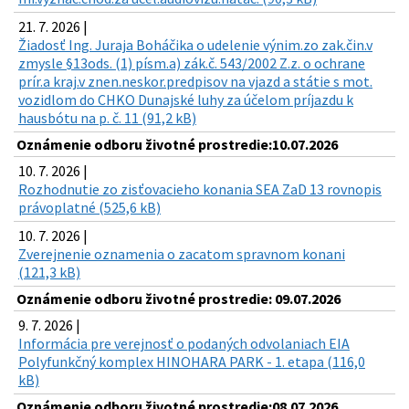
21. 7. 2026 |
Žiadosť Ing. Juraja Boháčika o udelenie výnim.zo zak.čin.v
zmysle §13ods. (1) písm.a) zák.č. 543/2002 Z.z. o ochrane
prír.a kraj.v znen.neskor.predpisov na vjazd a státie s mot.
vozidlom do CHKO Dunajské luhy za účelom príjazdu k
hausbótu na p. č. 11 (91,2 kB)
Oznámenie odboru životné prostredie:10.07.2026
10. 7. 2026 |
Rozhodnutie zo zisťovacieho konania SEA ZaD 13 rovnopis
právoplatné (525,6 kB)
10. 7. 2026 |
Zverejnenie oznamenia o zacatom spravnom konani
(121,3 kB)
Oznámenie odboru životné prostredie: 09.07.2026
9. 7. 2026 |
Informácia pre verejnosť o podaných odvolaniach EIA
Polyfunkčný komplex HINOHARA PARK - 1. etapa (116,0
kB)
Oznámenie odboru životné prostredie:08.07.2026