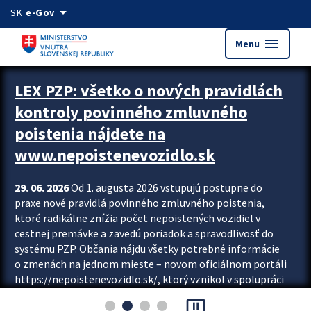
Preskocit na hlavný obsah
arrow_drop_down
SK
e-Gov
menu
Menu
Zastavit automatický posun upútavok
LEX PZP: všetko o nových pravidlách
kontroly povinného zmluvného
poistenia nájdete na
www.nepoistenevozidlo.sk
29. 06. 2026
Od 1. augusta 2026 vstupujú postupne do
praxe nové pravidlá povinného zmluvného poistenia,
ktoré radikálne znížia počet nepoistených vozidiel v
cestnej premávke a zavedú poriadok a spravodlivosť do
systému PZP. Občania nájdu všetky potrebné informácie
o zmenách na jednom mieste – novom oficiálnom portáli
https://nepoistenevozidlo.sk/, ktorý vznikol v spolupráci
Slovenskej kancelárie poisťovateľov (SKP), Slovenskej
pause_presentation
asociácie poisťovní (SLASPO) a Ministerstva vnútra SR.