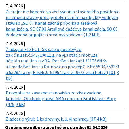
7. 4. 2026 |
Zverejnenie konania vo veci vydania stavebného povolenia
na zmenu stavby pred jej dokončením na objekty vodných
stavieb „SO 07 Kanalizačná prípojka a areálová
kanalizácia, SO 07.03 Areálová dažďová kanalizácia, SO 08
Vodovodná prípojka a areálový vodovod (1,2 MB)
7. 4. 2026 |
Žiad.spol ELSPOL–SK s.r.o.o povol.vý.zo
zak.čin.zák.č.543/2002Z.z. na vj.a stát.s mot.v.za
úč.plán.real.lín.stav.BA_PetrBetliar.kabL391TSVNKv
úz.medz.Betliar.u.a Dolnoz.c.na poz.regC-KNč.5534,5533/1
a 5528/1 a regE-KNč.9-5195/1 a 9-5196/3 v k.ú.Petrž (101,3
kB)
7. 4. 2026 |
Pravoplatne zavazne stanovisko zo zistovacieho
konania_Obchodny areal AMA centrum Bratislava - Bory.
(475,9 kB)
7. 4. 2026 |
Žiadosť o výrub 1 ks dreviny, k. ú. Vinohrady (37,4 kB)
Oznámenie odboru životné prostredie: 01.04.2026