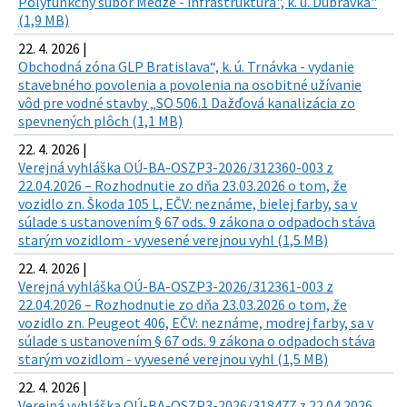
Polyfunkčný súbor Medze - infraštruktúra", k. ú. Dúbravka"
(1,9 MB)
22. 4. 2026 |
Obchodná zóna GLP Bratislava“, k. ú. Trnávka - vydanie
stavebného povolenia a povolenia na osobitné užívanie
vôd pre vodné stavby „SO 506.1 Dažďová kanalizácia zo
spevnených plôch (1,1 MB)
22. 4. 2026 |
Verejná vyhláška OÚ-BA-OSZP3-2026/312360-003 z
22.04.2026 – Rozhodnutie zo dňa 23.03.2026 o tom, že
vozidlo zn. Škoda 105 L, EČV: neznáme, bielej farby, sa v
súlade s ustanovením § 67 ods. 9 zákona o odpadoch stáva
starým vozidlom - vyvesené verejnou vyhl (1,5 MB)
22. 4. 2026 |
Verejná vyhláška OÚ-BA-OSZP3-2026/312361-003 z
22.04.2026 – Rozhodnutie zo dňa 23.03.2026 o tom, že
vozidlo zn. Peugeot 406, EČV: neznáme, modrej farby, sa v
súlade s ustanovením § 67 ods. 9 zákona o odpadoch stáva
starým vozidlom - vyvesené verejnou vyhl (1,5 MB)
22. 4. 2026 |
Verejná vyhláška OÚ-BA-OSZP3-2026/318477 z 22.04.2026