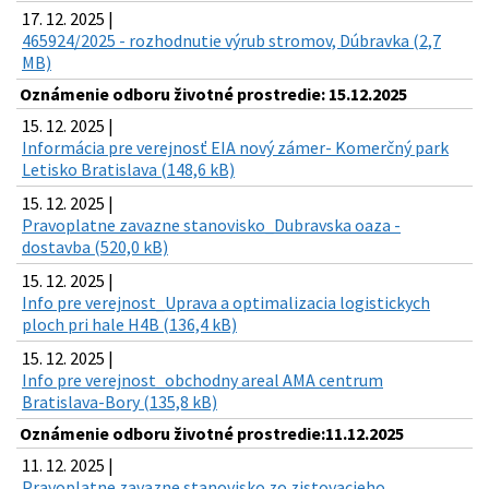
17. 12. 2025 |
465924/2025 - rozhodnutie výrub stromov, Dúbravka (2,7
MB)
Oznámenie odboru životné prostredie: 15.12.2025
15. 12. 2025 |
Informácia pre verejnosť EIA nový zámer- Komerčný park
Letisko Bratislava (148,6 kB)
15. 12. 2025 |
Pravoplatne zavazne stanovisko_Dubravska oaza -
dostavba (520,0 kB)
15. 12. 2025 |
Info pre verejnost_Uprava a optimalizacia logistickych
ploch pri hale H4B (136,4 kB)
15. 12. 2025 |
Info pre verejnost_obchodny areal AMA centrum
Bratislava-Bory (135,8 kB)
Oznámenie odboru životné prostredie:11.12.2025
11. 12. 2025 |
Pravoplatne zavazne stanovisko zo zistovacieho