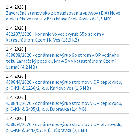
1. 4. 2026 |
Záverečné stanovisko z posudzovania vplyvov (EIA) Nové
električkové trate v Bratislave úsek Košická (1,5 MB)
1. 4. 2026 |
462287/2026 - konanie vo veci; výrub 55 x strom v
katastrálnom území K. Ves (18,9 kB)
1. 4. 2026 |
458888/2026 - oznámenie; výrub 6 x strom v OP vodného
toku Lamačský potok r. km 4,5 v v katastrálnom území
Lamač (4,2 MB)
1. 4. 2026 |
458844/2026 - oznámenie; výrub stromov v OP teplovodu,
p. C-KN č. 1256/2, k. ú. Karlova Ves (1,6 MB)
1. 4. 2026 |
458841/2026 - oznámenie; výrub stromov v OP teplovodu,
p. C-KN č. 2485/1, k. ú. Dúbravka (1,4 MB)
1. 4. 2026 |
458854/2026 - oznámenie; výrub stromov v OP plynovodu,
p. C-KN č. 3442/57, k. ú. Dúbravka (2,1 MB)