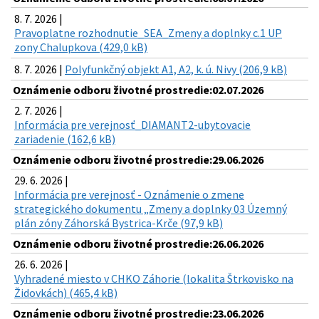
8. 7. 2026 |
Pravoplatne rozhodnutie_SEA_Zmeny a doplnky c.1 UP
zony Chalupkova (429,0 kB)
8. 7. 2026 |
Polyfunkčný objekt A1, A2, k. ú. Nivy (206,9 kB)
Oznámenie odboru životné prostredie:02.07.2026
2. 7. 2026 |
Informácia pre verejnosť_DIAMANT2-ubytovacie
zariadenie (162,6 kB)
Oznámenie odboru životné prostredie:29.06.2026
29. 6. 2026 |
Informácia pre verejnosť - Oznámenie o zmene
strategického dokumentu „Zmeny a doplnky 03 Územný
plán zóny Záhorská Bystrica-Krče (97,9 kB)
Oznámenie odboru životné prostredie:26.06.2026
26. 6. 2026 |
Vyhradené miesto v CHKO Záhorie (lokalita Štrkovisko na
Židovkách) (465,4 kB)
Oznámenie odboru životné prostredie:23.06.2026