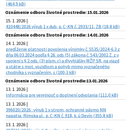
(464,9 kB)
Oznámenie odboru životné prostredie: 15.01.2026
15. 1. 2026 |
410448/2026 výrub 1 x dub, p. C-KN č. 2933/11, ZB (18,8 kB)
Oznámenie odboru životné prostredie: 14.01.2026
14. 1. 2026 |
predĺženie platnosti povolenia výnimky č. 5535/2024-6.3 z
dňa 06.03.2024 podľa § 26. ods (5) zákona č. 543/2002 Z. z v
spojení s § 2 ods. (3) písm. c) a d)vyhlášky MŽP SR, na vjazd
a státie s mot. vozidlom a pohyb mimo vyznačeného
chodníka s vyznačením, s (100,3 kB)
Oznámenie odboru životné prostredie:13.01.2026
13. 1. 2026 |
Informácia pre verejnosť o doplnení odvolania (111,0 kB)
13. 1. 2026 |
396020/2026 : výrub 1 x strom, ochranné pásmo NN
napätia, Rímska ul., p. C-KN č. 918, k. ú Devín (355,8 kB)
13. 1. 2026 |