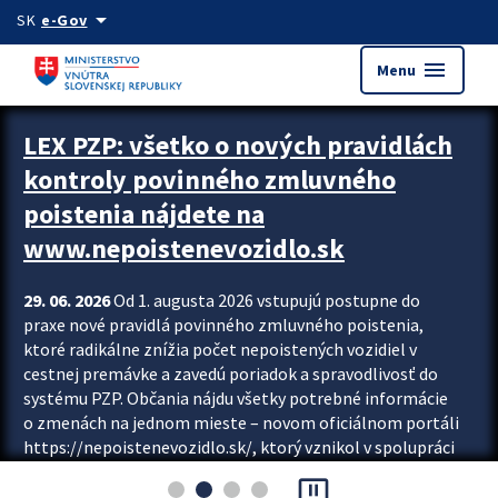
Preskocit na hlavný obsah
arrow_drop_down
SK
e-Gov
menu
Menu
Zastavit automatický posun upútavok
LEX PZP: všetko o nových pravidlách
kontroly povinného zmluvného
poistenia nájdete na
www.nepoistenevozidlo.sk
29. 06. 2026
Od 1. augusta 2026 vstupujú postupne do
praxe nové pravidlá povinného zmluvného poistenia,
ktoré radikálne znížia počet nepoistených vozidiel v
cestnej premávke a zavedú poriadok a spravodlivosť do
systému PZP. Občania nájdu všetky potrebné informácie
o zmenách na jednom mieste – novom oficiálnom portáli
https://nepoistenevozidlo.sk/, ktorý vznikol v spolupráci
Slovenskej kancelárie poisťovateľov (SKP), Slovenskej
pause_presentation
asociácie poisťovní (SLASPO) a Ministerstva vnútra SR.