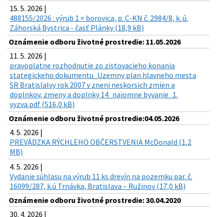
15. 5. 2026 |
488155/2026 : výrub 1 × borovica, p. C-KN č. 2984/8, k. ú.
Záhorská Bystrica - časť Plánky (18,9 kB)
Oznámenie odboru životné prostredie: 11.05.2026
11. 5. 2026 |
pravoplatne rozhodnutie zo zistovacieho konania
stategickeho dokumentu_Uzemny plan hlavneho mesta
SR Bratislalvy rok 2007 v zneni neskorsich zmien a
doplnkov, zmeny a doplnky 14_najomne byvanie_1.
vyzva.pdf (516,0 kB)
Oznámenie odboru životné prostredie:04.05.2026
4. 5. 2026 |
PREVÁDZKA RÝCHLEHO OBČERSTVENIA McDonald (1,2
MB)
4. 5. 2026 |
Vydanie súhlasu na výrub 11 ks drevín na pozemku par. č.
16099/287, k.ú Trnávka, Bratislava – Ružinov (17,0 kB)
Oznámenie odboru životné prostredie: 30.04.2020
30. 4. 2026 |