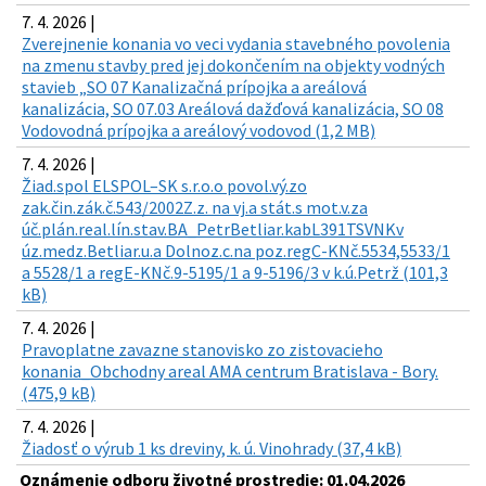
7. 4. 2026 |
Zverejnenie konania vo veci vydania stavebného povolenia
na zmenu stavby pred jej dokončením na objekty vodných
stavieb „SO 07 Kanalizačná prípojka a areálová
kanalizácia, SO 07.03 Areálová dažďová kanalizácia, SO 08
Vodovodná prípojka a areálový vodovod (1,2 MB)
7. 4. 2026 |
Žiad.spol ELSPOL–SK s.r.o.o povol.vý.zo
zak.čin.zák.č.543/2002Z.z. na vj.a stát.s mot.v.za
úč.plán.real.lín.stav.BA_PetrBetliar.kabL391TSVNKv
úz.medz.Betliar.u.a Dolnoz.c.na poz.regC-KNč.5534,5533/1
a 5528/1 a regE-KNč.9-5195/1 a 9-5196/3 v k.ú.Petrž (101,3
kB)
7. 4. 2026 |
Pravoplatne zavazne stanovisko zo zistovacieho
konania_Obchodny areal AMA centrum Bratislava - Bory.
(475,9 kB)
7. 4. 2026 |
Žiadosť o výrub 1 ks dreviny, k. ú. Vinohrady (37,4 kB)
Oznámenie odboru životné prostredie: 01.04.2026