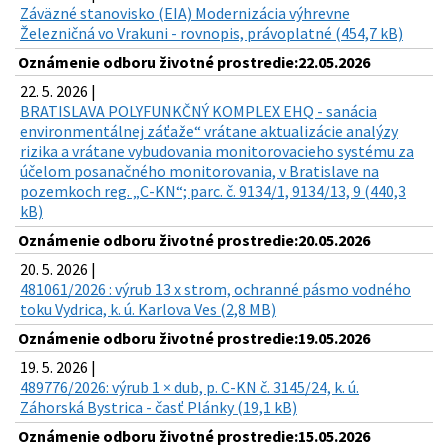
Záväzné stanovisko (EIA) Modernizácia výhrevne
Železničná vo Vrakuni - rovnopis, právoplatné (454,7 kB)
Oznámenie odboru životné prostredie:22.05.2026
22. 5. 2026 |
BRATISLAVA POLYFUNKČNÝ KOMPLEX EHQ - sanácia
environmentálnej záťaže“ vrátane aktualizácie analýzy
rizika a vrátane vybudovania monitorovacieho systému za
účelom posanačného monitorovania, v Bratislave na
pozemkoch reg. „C-KN“; parc. č. 9134/1, 9134/13, 9 (440,3
kB)
Oznámenie odboru životné prostredie:20.05.2026
20. 5. 2026 |
481061/2026 : výrub 13 x strom, ochranné pásmo vodného
toku Vydrica, k. ú. Karlova Ves (2,8 MB)
Oznámenie odboru životné prostredie:19.05.2026
19. 5. 2026 |
489776/2026: výrub 1 × dub, p. C-KN č. 3145/24, k. ú.
Záhorská Bystrica - časť Plánky (19,1 kB)
Oznámenie odboru životné prostredie:15.05.2026