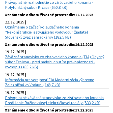
Právoplatné rozhodnutie zo zisťovacieho konania -
Polyfunkčný súbor Krčace (650,8 kB)
Oznámenie odboru životné prostredie:22.12.2025
22. 12. 2025 |
Oznámenie o začatí kolaudačného konania
"Rekonštrukcie jestvujúceho vodovodu" žiadateľ
Slovenský zväz záhradkárov (182,5 kB)
Oznámenie odboru životné prostredie:19.12.2025
19. 12. 2025 |
Záväzné stanovisko zo zisťovacieho konania (EIA) Obytný
súbor Teslova - pred nadobudnutím právoplatnosti -
rovnopis (490,2 kB)
19. 12. 2025 |
informácia pre verejnosť EIA Modernizácia výhrevne
Železničná vo Vrakuni (148,7 kB)
19. 12. 2025 |
Právoplatné záväzné stanovisko zo zisťovacieho konania
Predĺženie Ružinovsksej električkovej radiály (533,2 kB)
Oznámenie odboru životné prostredie:17.12.2025