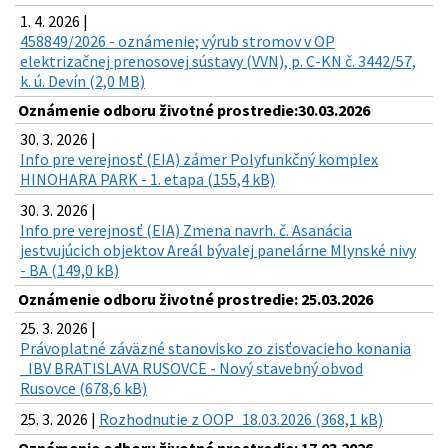
1. 4. 2026 |
458849/2026 - oznámenie; výrub stromov v OP
elektrizačnej prenosovej sústavy (VVN), p. C-KN č. 3442/57,
k. ú. Devín (2,0 MB)
Oznámenie odboru životné prostredie:30.03.2026
30. 3. 2026 |
Info pre verejnosť (EIA) zámer Polyfunkčný komplex
HINOHARA PARK - 1. etapa (155,4 kB)
30. 3. 2026 |
Info pre verejnosť (EIA) Zmena navrh. č. Asanácia
jestvujúcich objektov Areál bývalej panelárne Mlynské nivy
- BA (149,0 kB)
Oznámenie odboru životné prostredie: 25.03.2026
25. 3. 2026 |
Právoplatné záväzné stanovisko zo zisťovacieho konania
_IBV BRATISLAVA RUSOVCE - Nový stavebný obvod
Rusovce (678,6 kB)
25. 3. 2026 |
Rozhodnutie z OOP_18.03.2026 (368,1 kB)