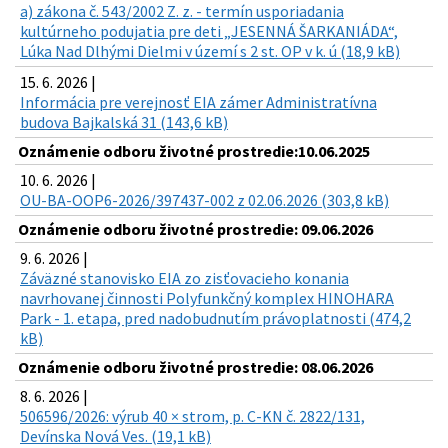
a) zákona č. 543/2002 Z. z. - termín usporiadania
kultúrneho podujatia pre deti „JESENNÁ ŠARKANIÁDA“,
Lúka Nad Dlhými Dielmi v území s 2 st. OP v k. ú (18,9 kB)
15. 6. 2026 |
Informácia pre verejnosť EIA zámer Administratívna
budova Bajkalská 31 (143,6 kB)
Oznámenie odboru životné prostredie:10.06.2025
10. 6. 2026 |
OU-BA-OOP6-2026/397437-002 z 02.06.2026 (303,8 kB)
Oznámenie odboru životné prostredie: 09.06.2026
9. 6. 2026 |
Záväzné stanovisko EIA zo zisťovacieho konania
navrhovanej činnosti Polyfunkčný komplex HINOHARA
Park - 1. etapa, pred nadobudnutím právoplatnosti (474,2
kB)
Oznámenie odboru životné prostredie: 08.06.2026
8. 6. 2026 |
506596/2026: výrub 40 × strom, p. C-KN č. 2822/131,
Devínska Nová Ves. (19,1 kB)