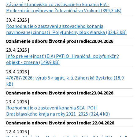
Záväzné stanovisko zo zisťovacieho konania EIA -
Modernizácia výhrevne Železničná vo Vrakuni (399,3 kB)
30. 4. 2026 |
Rozhodnutie o zastaveni zistovacieho konania
navrhovanej cinnosti_Polyfunkcny blok Vlarska (324,3 kB)
Oznámenie odboru životné prostredie:28.04.2026
28. 4. 2026 |
Info pre verejnosť (EIA) PATIO_Hraničná_polyfunkčný
objekt - zmena (149,9 kB)
28. 4. 2026 |
476787/2026 ; výrub 5 × agát, k. ú. Záhorská Bystrica (18,9
kB)
Oznámenie odboru životné prostredie:23.04.2026
23. 4. 2026 |
Rozhodnutie o zastavení konania SEA_POH
Bratislavského kraja na roky 2021_2025 (324,4 kB)
Oznámenie odboru životné prostredie: 22.04.2026
22. 4. 2026 |