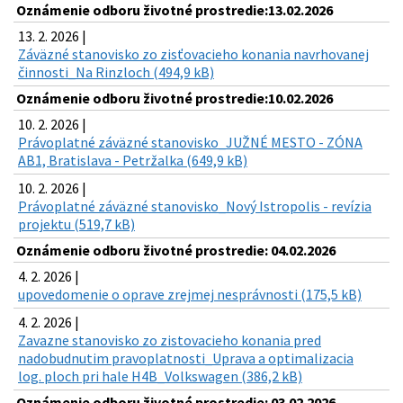
Oznámenie odboru životné prostredie:13.02.2026
13. 2. 2026 |
Záväzné stanovisko zo zisťovacieho konania navrhovanej
činnosti_Na Rinzloch (494,9 kB)
Oznámenie odboru životné prostredie:10.02.2026
10. 2. 2026 |
Právoplatné záväzné stanovisko_JUŽNÉ MESTO - ZÓNA
AB1, Bratislava - Petržalka (649,9 kB)
10. 2. 2026 |
Právoplatné záväzné stanovisko_Nový Istropolis - revízia
projektu (519,7 kB)
Oznámenie odboru životné prostredie: 04.02.2026
4. 2. 2026 |
upovedomenie o oprave zrejmej nesprávnosti (175,5 kB)
4. 2. 2026 |
Zavazne stanovisko zo zistovacieho konania pred
nadobudnutim pravoplatnosti_Uprava a optimalizacia
log. ploch pri hale H4B_Volkswagen (386,2 kB)
Oznámenie odboru životné prostredie: 03.02.2026