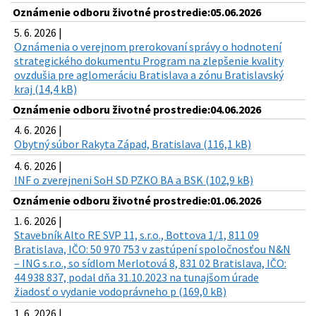
Oznámenie odboru životné prostredie:05.06.2026
5. 6. 2026 |
Oznámenia o verejnom prerokovaní správy o hodnotení
strategického dokumentu Program na zlepšenie kvality
ovzdušia pre aglomeráciu Bratislava a zónu Bratislavský
kraj (14,4 kB)
Oznámenie odboru životné prostredie:04.06.2026
4. 6. 2026 |
Obytný súbor Rakyta Západ, Bratislava (116,1 kB)
4. 6. 2026 |
INF o zverejneni SoH SD PZKO BA a BSK (102,9 kB)
Oznámenie odboru životné prostredie:01.06.2026
1. 6. 2026 |
Stavebník Alto RE SVP 11, s.r.o., Bottova 1/1, 811 09
Bratislava, IČO: 50 970 753 v zastúpení spoločnosťou N&N
– ING s.r.o., so sídlom Merlotová 8, 831 02 Bratislava, IČO:
44 938 837, podal dňa 31.10.2023 na tunajšom úrade
žiadosť o vydanie vodoprávneho p (169,0 kB)
1. 6. 2026 |