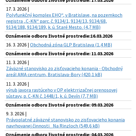
Oznámenie odboru životné prostredie: 17.03.2026
17. 3. 2026 |
Polyfunkčný komplex EHQ“, v Bratislave, na pozemkoch
registra „C-KN“ parc. č. 9134/1, 9134/13, 9134/68,
9134/188, 9134/189, k. ú. Staré Mesto. (4,7 MB)
Oznámenie odboru životné prostredie:16.03.2026
16. 3. 2026 |
Obchodná zóna GLP Bratislava (1,4 MB)
Oznámenie odboru životné prostredie: 11.03.2026
11. 3. 2026 |
Záväzné stanovisko zo zisťovacieho konania - Obchodný
areál AMA centrum, Bratislava-Bory (420,1 kB)
11. 3. 2026 |
výrub javora rastúceho v OP elektrrizačnej prenosovej
sústavy, p. C-KN č. 1448/1, k. ú. Devín (7,7 MB)
Oznámenie odboru životné prostredie: 09.03.2026
9. 3. 2026 |
Právoplatné záväzné stanovisko zo zisťovacieho konania
navrhovanej činnosti_ Na Rinzloch (549,6 kB)
Oznámenie odboru životné prostredie: 04.03.2026