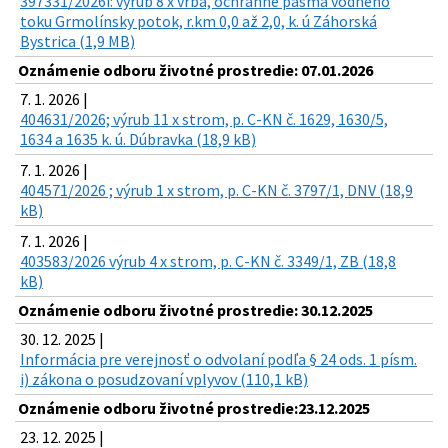
397331/2026i: výrub 8 x vŕba, ochranné pásma vodného
toku Grmolínsky potok, r.km 0,0 až 2,0, k. ú Záhorská
Bystrica (1,9 MB)
Oznámenie odboru životné prostredie: 07.01.2026
7. 1. 2026 |
404631/2026; výrub 11 x strom, p. C-KN č. 1629, 1630/5,
1634 a 1635 k. ú. Dúbravka (18,9 kB)
7. 1. 2026 |
404571/2026 ; výrub 1 x strom, p. C-KN č. 3797/1, DNV (18,9
kB)
7. 1. 2026 |
403583/2026 výrub 4 x strom, p. C-KN č. 3349/1, ZB (18,8
kB)
Oznámenie odboru životné prostredie: 30.12.2025
30. 12. 2025 |
Informácia pre verejnosť o odvolaní podľa § 24 ods. 1 písm.
i) zákona o posudzovaní vplyvov (110,1 kB)
Oznámenie odboru životné prostredie:23.12.2025
23. 12. 2025 |