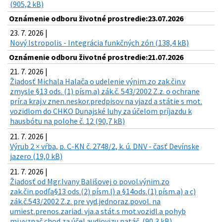
(905,2 kB)
Oznámenie odboru životné prostredie:23.07.2026
23. 7. 2026 |
Nový Istropolis - Integrácia funkčných zón (138,4 kB)
Oznámenie odboru životné prostredie:21.07.2026
21. 7. 2026 |
Žiadosť Michala Halača o udelenie výnim.zo zak.čin.v
zmysle §13 ods. (1) písm.a) zák.č. 543/2002 Z.z. o ochrane
prír.a kraj.v znen.neskor.predpisov na vjazd a státie s mot.
vozidlom do CHKO Dunajské luhy za účelom príjazdu k
hausbótu na polohe č. 12 (90,7 kB)
21. 7. 2026 |
Výrub 2 × vŕba, p. C-KN č. 2748/2, k. ú. DNV - časť Devínske
jazero (19,0 kB)
21. 7. 2026 |
Žiadosť od Mgr.Ivany Bališovej o povol.výnim.zo
zak.čin.podľa§13 ods.(2) písm.l) a §14ods.(1) písm.a) a c)
zák.č.543/2002 Z.z. pre vyd.jednoraz.povol. na
umiest.prenos.zariad. vja.a stát.s mot.vozidl.a pohyb
mi.vyznač.chod.za účel.audiovizu.natáč. (90,3 kB)