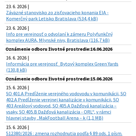
23. 6. 2026 |
Záväzné stanovisko zo zisťovacieho konania EIA -
Komerčný park Letisko Bratislava (534,4 kB)
23. 6. 2026 |
Info pre verejnosť o odvolaní k zámeru Polyfunkčný
komplex AURA, Mlynské nivy, Bratislava (116,7 kB)
Oznámenie odboru životné prostredie:16.06.2026
16. 6. 2026 |
Informácia pre verejnosť_Bytový komplex Green Yards
(130,8 kB)
Oznámenie odboru životné prostredie:15.06.2026
15. 6. 2026 |
SO 401.A Predĺženie verejného vodovodu v komunikácii, SO
402.A Predĺženie verejnej kanalizácie v komunikácii, SO
403 Areálový vodovod, SO 405.A Dažďová kanalizácia –
vsaky, SO 405.B Dažďová kanalizácia - ORL“, v rámci
hlavnej stavby „MakFootball Arena – k (1,1 MB)
15. 6. 2026 |
512380/2026 : zmena rozhodnutia podľa § 89 ods. 1 písm.