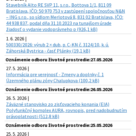
Stavebník Alto RE SVP 11, s.r.o., Bottova 1/1, 811 09
Bratislava, IČO: 50 970 753 v zastúpení spoločnosťou N&N
– ING s.r.o., so sídlom Merlotová 8, 831 02 Bratislava, IČO:
44 938 837, podal dňa 31.10.2023 na tunajšom úrade
žiadosť o vydanie vodoprávneho p (926,1 kB)
1. 6. 2026 |
500330/2026: výrub 2 × dub, p. C-KN č. 3124/10, k. ú.
Záhorská Bystrica - časť Plánky (19,1 kB)
Oznámenie odboru životné prostredie:27.05.2026
27. 5. 2026 |
Informácia pre verejnosť - Zmeny a doplnky č. 1
Územného plánu zóny Chalupkova (100,2 kB)
Oznámenie odboru životné prostredie:26.05.2026
26. 5. 2026 |
Záväzné stanovisko zo zisťovacieho konania (EIA)
Polyfunkčný komplex AURA, rovnopis, pred nadobudnutím
právoplatnosti (512,8 kB)
Oznámenie odboru životné prostredie:25.05.2026
25. 5. 2026 |