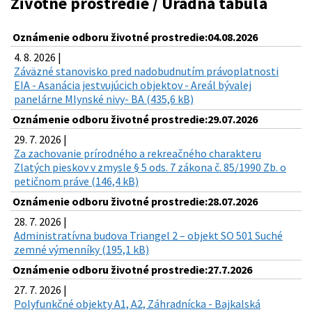
Životné prostredie / Úradná tabuľa
Oznámenie odboru životné prostredie:04.08.2026
4. 8. 2026 |
Záväzné stanovisko pred nadobudnutím právoplatnosti
EIA - Asanácia jestvujúcich objektov - Areál bývalej
panelárne Mlynské nivy- BA (435,6 kB)
Oznámenie odboru životné prostredie:29.07.2026
29. 7. 2026 |
Za zachovanie prírodného a rekreačného charakteru
Zlatých pieskov v zmysle § 5 ods. 7 zákona č. 85/1990 Zb. o
petičnom práve (146,4 kB)
Oznámenie odboru životné prostredie:28.07.2026
28. 7. 2026 |
Administratívna budova Triangel 2 – objekt SO 501 Suché
zemné výmenníky (195,1 kB)
Oznámenie odboru životné prostredie:27.7.2026
27. 7. 2026 |
Polyfunkčné objekty A1, A2, Záhradnícka - Bajkalská