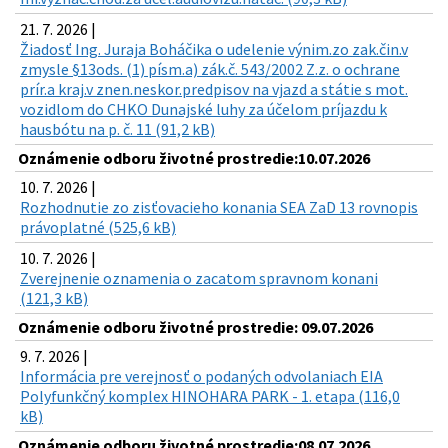
21. 7. 2026 |
Žiadosť Ing. Juraja Boháčika o udelenie výnim.zo zak.čin.v
zmysle §13ods. (1) písm.a) zák.č. 543/2002 Z.z. o ochrane
prír.a kraj.v znen.neskor.predpisov na vjazd a státie s mot.
vozidlom do CHKO Dunajské luhy za účelom príjazdu k
hausbótu na p. č. 11 (91,2 kB)
Oznámenie odboru životné prostredie:10.07.2026
10. 7. 2026 |
Rozhodnutie zo zisťovacieho konania SEA ZaD 13 rovnopis
právoplatné (525,6 kB)
10. 7. 2026 |
Zverejnenie oznamenia o zacatom spravnom konani
(121,3 kB)
Oznámenie odboru životné prostredie: 09.07.2026
9. 7. 2026 |
Informácia pre verejnosť o podaných odvolaniach EIA
Polyfunkčný komplex HINOHARA PARK - 1. etapa (116,0
kB)
Oznámenie odboru životné prostredie:08.07.2026