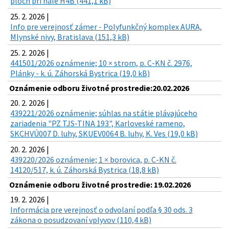
plôch pri hale H4B (441,1 kB)
25. 2. 2026 |
Info pre verejnosť zámer - Polyfunkčný komplex AURA,
Mlynské nivy, Bratislava (151,3 kB)
25. 2. 2026 |
441501/2026 oznámenie; 10 × strom, p. C-KN č. 2976,
Plánky - k. ú. Záhorská Bystrica (19,0 kB)
Oznámenie odboru životné prostredie:20.02.2026
20. 2. 2026 |
439221/2026 oznámenie; súhlas na státie plávajúceho
zariadenia "PZ TJS-TINA 193", Karloveské rameno,
SKCHVÚ007 D. luhy, SKUEV0064 B. luhy, K. Ves (19,0 kB)
20. 2. 2026 |
439220/2026 oznámenie; 1 × borovica, p. C-KN č.
14120/517, k. ú. Záhorská Bystrica (18,8 kB)
Oznámenie odboru životné prostredie: 19.02.2026
19. 2. 2026 |
Informácia pre verejnosť o odvolaní podľa § 30 ods. 3
zákona o posudzovaní vplyvov (110,4 kB)