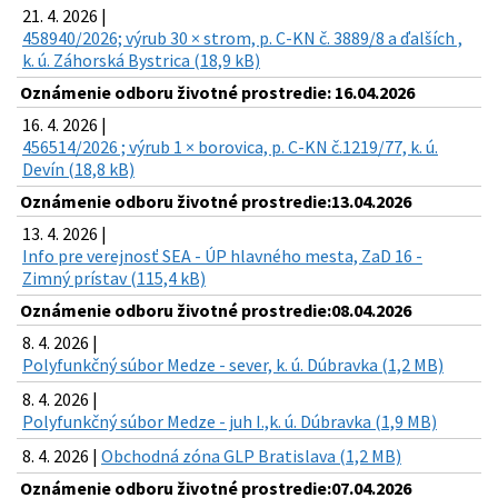
21. 4. 2026 |
458940/2026; výrub 30 × strom, p. C-KN č. 3889/8 a ďalších ,
k. ú. Záhorská Bystrica (18,9 kB)
Oznámenie odboru životné prostredie: 16.04.2026
16. 4. 2026 |
456514/2026 ; výrub 1 × borovica, p. C-KN č.1219/77, k. ú.
Devín (18,8 kB)
Oznámenie odboru životné prostredie:13.04.2026
13. 4. 2026 |
Info pre verejnosť SEA - ÚP hlavného mesta, ZaD 16 -
Zimný prístav (115,4 kB)
Oznámenie odboru životné prostredie:08.04.2026
8. 4. 2026 |
Polyfunkčný súbor Medze - sever, k. ú. Dúbravka (1,2 MB)
8. 4. 2026 |
Polyfunkčný súbor Medze - juh I.,k. ú. Dúbravka (1,9 MB)
8. 4. 2026 |
Obchodná zóna GLP Bratislava (1,2 MB)
Oznámenie odboru životné prostredie:07.04.2026