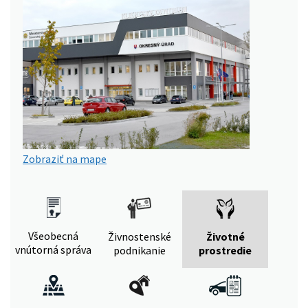
Zobraziť na mape
Všeobecná
Živnostenské
Životné
vnútorná správa
podnikanie
prostredie