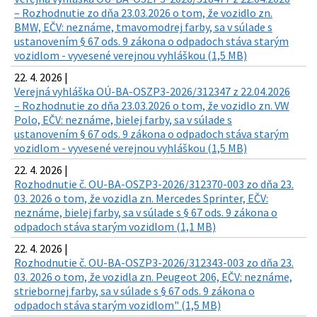
– Rozhodnutie zo dňa 23.03.2026 o tom, že vozidlo zn.
BMW, EČV: neznáme, tmavomodrej farby, sa v súlade s
ustanovením § 67 ods. 9 zákona o odpadoch stáva starým
vozidlom - vyvesené verejnou vyhláškou (1,5 MB)
22. 4. 2026 |
Verejná vyhláška OÚ-BA-OSZP3-2026/312347 z 22.04.2026
– Rozhodnutie zo dňa 23.03.2026 o tom, že vozidlo zn. VW
Polo, EČV: neznáme, bielej farby, sa v súlade s
ustanovením § 67 ods. 9 zákona o odpadoch stáva starým
vozidlom - vyvesené verejnou vyhláškou (1,5 MB)
22. 4. 2026 |
Rozhodnutie č. OU-BA-OSZP3-2026/312370-003 zo dňa 23.
03. 2026 o tom, že vozidla zn. Mercedes Sprinter, EČV:
neznáme, bielej farby, sa v súlade s § 67 ods. 9 zákona o
odpadoch stáva starým vozidlom (1,1 MB)
22. 4. 2026 |
Rozhodnutie č. OU-BA-OSZP3-2026/312343-003 zo dňa 23.
03. 2026 o tom, že vozidla zn. Peugeot 206, EČV: neznáme,
striebornej farby, sa v súlade s § 67 ods. 9 zákona o
odpadoch stáva starým vozidlom" (1,5 MB)