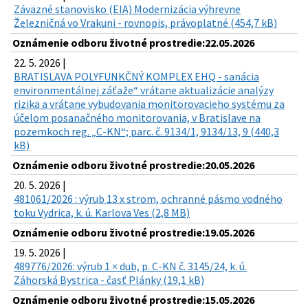
Záväzné stanovisko (EIA) Modernizácia výhrevne
Železničná vo Vrakuni - rovnopis, právoplatné (454,7 kB)
Oznámenie odboru životné prostredie:22.05.2026
22. 5. 2026 |
BRATISLAVA POLYFUNKČNÝ KOMPLEX EHQ - sanácia
environmentálnej záťaže“ vrátane aktualizácie analýzy
rizika a vrátane vybudovania monitorovacieho systému za
účelom posanačného monitorovania, v Bratislave na
pozemkoch reg. „C-KN“; parc. č. 9134/1, 9134/13, 9 (440,3
kB)
Oznámenie odboru životné prostredie:20.05.2026
20. 5. 2026 |
481061/2026 : výrub 13 x strom, ochranné pásmo vodného
toku Vydrica, k. ú. Karlova Ves (2,8 MB)
Oznámenie odboru životné prostredie:19.05.2026
19. 5. 2026 |
489776/2026: výrub 1 × dub, p. C-KN č. 3145/24, k. ú.
Záhorská Bystrica - časť Plánky (19,1 kB)
Oznámenie odboru životné prostredie:15.05.2026