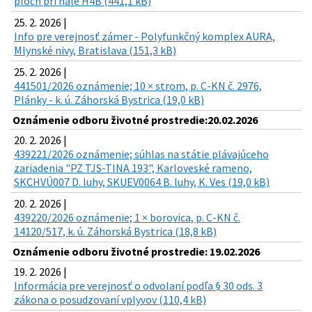
plôch pri hale H4B (441,1 kB)
25. 2. 2026 |
Info pre verejnosť zámer - Polyfunkčný komplex AURA,
Mlynské nivy, Bratislava (151,3 kB)
25. 2. 2026 |
441501/2026 oznámenie; 10 × strom, p. C-KN č. 2976,
Plánky - k. ú. Záhorská Bystrica (19,0 kB)
Oznámenie odboru životné prostredie:20.02.2026
20. 2. 2026 |
439221/2026 oznámenie; súhlas na státie plávajúceho
zariadenia "PZ TJS-TINA 193", Karloveské rameno,
SKCHVÚ007 D. luhy, SKUEV0064 B. luhy, K. Ves (19,0 kB)
20. 2. 2026 |
439220/2026 oznámenie; 1 × borovica, p. C-KN č.
14120/517, k. ú. Záhorská Bystrica (18,8 kB)
Oznámenie odboru životné prostredie: 19.02.2026
19. 2. 2026 |
Informácia pre verejnosť o odvolaní podľa § 30 ods. 3
zákona o posudzovaní vplyvov (110,4 kB)