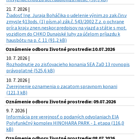
21. 7. 2026 |
Žiadosť Ing. Juraja Boháčika o udelenie výnim.zo zak.čin.v
zmysle §13ods. (1) písm.a) zák.č. 543/2002 Z.z. o ochrane
prír.a kraj.v znen.neskor.predpisov na vjazd a státie s mot.
vozidlom do CHKO Dunajské luhy za účelom príjazdu k
hausbótu na p. č. 11 (91,2 kB)
Oznámenie odboru životné prostredie:10.07.2026
10. 7. 2026 |
Rozhodnutie zo zisťovacieho konania SEA ZaD 13 rovnopis
právoplatné (525,6 kB)
10. 7. 2026 |
Zverejnenie oznamenia o zacatom spravnom konani
(121,3 kB)
Oznámenie odboru životné prostredie: 09.07.2026
9. 7. 2026 |
Informácia pre verejnosť o podaných odvolaniach EIA
Polyfunkčný komplex HINOHARA PARK - 1. etapa (116,0
kB)
Oznámenie odboru životné prostredie:08.07.2026