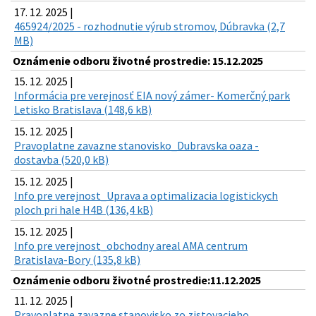
17. 12. 2025 |
465924/2025 - rozhodnutie výrub stromov, Dúbravka (2,7
MB)
Oznámenie odboru životné prostredie: 15.12.2025
15. 12. 2025 |
Informácia pre verejnosť EIA nový zámer- Komerčný park
Letisko Bratislava (148,6 kB)
15. 12. 2025 |
Pravoplatne zavazne stanovisko_Dubravska oaza -
dostavba (520,0 kB)
15. 12. 2025 |
Info pre verejnost_Uprava a optimalizacia logistickych
ploch pri hale H4B (136,4 kB)
15. 12. 2025 |
Info pre verejnost_obchodny areal AMA centrum
Bratislava-Bory (135,8 kB)
Oznámenie odboru životné prostredie:11.12.2025
11. 12. 2025 |
Pravoplatne zavazne stanovisko zo zistovacieho