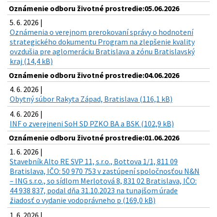
Oznámenie odboru životné prostredie:05.06.2026
5. 6. 2026 |
Oznámenia o verejnom prerokovaní správy o hodnotení
strategického dokumentu Program na zlepšenie kvality
ovzdušia pre aglomeráciu Bratislava a zónu Bratislavský
kraj (14,4 kB)
Oznámenie odboru životné prostredie:04.06.2026
4. 6. 2026 |
Obytný súbor Rakyta Západ, Bratislava (116,1 kB)
4. 6. 2026 |
INF o zverejneni SoH SD PZKO BA a BSK (102,9 kB)
Oznámenie odboru životné prostredie:01.06.2026
1. 6. 2026 |
Stavebník Alto RE SVP 11, s.r.o., Bottova 1/1, 811 09
Bratislava, IČO: 50 970 753 v zastúpení spoločnosťou N&N
– ING s.r.o., so sídlom Merlotová 8, 831 02 Bratislava, IČO:
44 938 837, podal dňa 31.10.2023 na tunajšom úrade
žiadosť o vydanie vodoprávneho p (169,0 kB)
1. 6. 2026 |