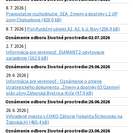
8. 7. 2026 |
Pravoplatne rozhodnutie_SEA_Zmeny a doplnky c.1 UP
zony Chalupkova (429,0 kB)
8. 7. 2026 |
Polyfunkčný objekt A1, A2, k. ú. Nivy (206,9 kB)
Oznámenie odboru životné prostredie:02.07.2026
2. 7. 2026 |
Informácia pre verejnosť_DIAMANT2-ubytovacie
zariadenie (162,6 kB)
Oznámenie odboru životné prostredie:29.06.2026
29. 6. 2026 |
Informácia pre verejnosť - Oznámenie o zmene
strategického dokumentu „Zmeny a doplnky 03 Územný
plán zóny Záhorská Bystrica-Krče (97,9 kB)
Oznámenie odboru životné prostredie:26.06.2026
26. 6. 2026 |
Vyhradené miesto v CHKO Záhorie (lokalita Štrkovisko na
Židovkách) (465,4 kB)
Oznámenie odboru životné prostredie:23.06.2026