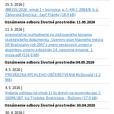
15. 5. 2026 |
488155/2026 : výrub 1 × borovica, p. C-KN č. 2984/8, k. ú.
Záhorská Bystrica - časť Plánky (18,9 kB)
Oznámenie odboru životné prostredie: 11.05.2026
11. 5. 2026 |
pravoplatne rozhodnutie zo zistovacieho konania
stategickeho dokumentu_Uzemny plan hlavneho mesta
SR Bratislalvy rok 2007 v zneni neskorsich zmien a
doplnkov, zmeny a doplnky 14_najomne byvanie_1.
vyzva.pdf (516,0 kB)
Oznámenie odboru životné prostredie:04.05.2026
4. 5. 2026 |
PREVÁDZKA RÝCHLEHO OBČERSTVENIA McDonald (1,2
MB)
4. 5. 2026 |
Vydanie súhlasu na výrub 11 ks drevín na pozemku par. č.
16099/287, k.ú Trnávka, Bratislava – Ružinov (17,0 kB)
Oznámenie odboru životné prostredie: 30.04.2020
30. 4. 2026 |