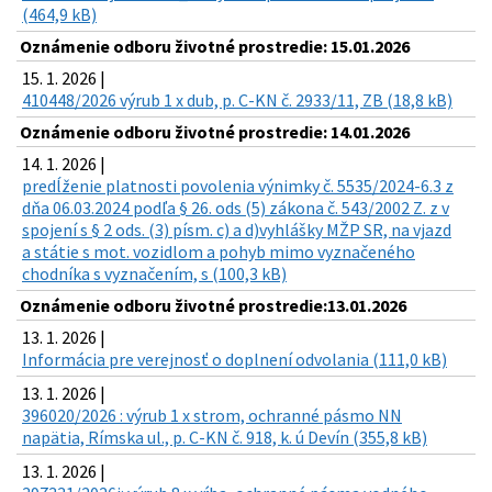
(464,9 kB)
Oznámenie odboru životné prostredie: 15.01.2026
15. 1. 2026 |
410448/2026 výrub 1 x dub, p. C-KN č. 2933/11, ZB (18,8 kB)
Oznámenie odboru životné prostredie: 14.01.2026
14. 1. 2026 |
predĺženie platnosti povolenia výnimky č. 5535/2024-6.3 z
dňa 06.03.2024 podľa § 26. ods (5) zákona č. 543/2002 Z. z v
spojení s § 2 ods. (3) písm. c) a d)vyhlášky MŽP SR, na vjazd
a státie s mot. vozidlom a pohyb mimo vyznačeného
chodníka s vyznačením, s (100,3 kB)
Oznámenie odboru životné prostredie:13.01.2026
13. 1. 2026 |
Informácia pre verejnosť o doplnení odvolania (111,0 kB)
13. 1. 2026 |
396020/2026 : výrub 1 x strom, ochranné pásmo NN
napätia, Rímska ul., p. C-KN č. 918, k. ú Devín (355,8 kB)
13. 1. 2026 |