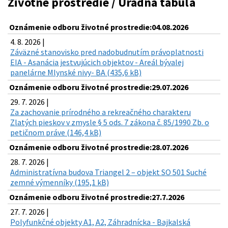
Životné prostredie / Úradná tabuľa
Oznámenie odboru životné prostredie:04.08.2026
4. 8. 2026 |
Záväzné stanovisko pred nadobudnutím právoplatnosti
EIA - Asanácia jestvujúcich objektov - Areál bývalej
panelárne Mlynské nivy- BA (435,6 kB)
Oznámenie odboru životné prostredie:29.07.2026
29. 7. 2026 |
Za zachovanie prírodného a rekreačného charakteru
Zlatých pieskov v zmysle § 5 ods. 7 zákona č. 85/1990 Zb. o
petičnom práve (146,4 kB)
Oznámenie odboru životné prostredie:28.07.2026
28. 7. 2026 |
Administratívna budova Triangel 2 – objekt SO 501 Suché
zemné výmenníky (195,1 kB)
Oznámenie odboru životné prostredie:27.7.2026
27. 7. 2026 |
Polyfunkčné objekty A1, A2, Záhradnícka - Bajkalská