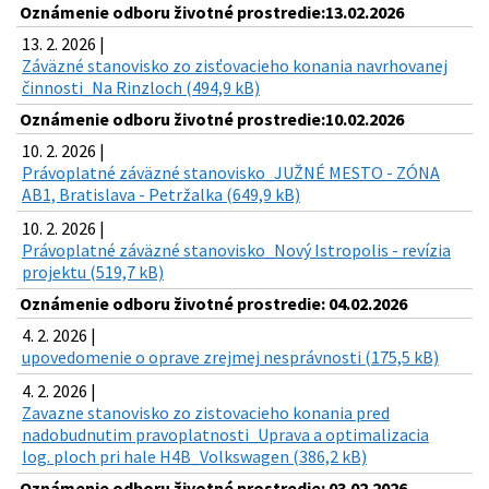
Oznámenie odboru životné prostredie:13.02.2026
13. 2. 2026 |
Záväzné stanovisko zo zisťovacieho konania navrhovanej
činnosti_Na Rinzloch (494,9 kB)
Oznámenie odboru životné prostredie:10.02.2026
10. 2. 2026 |
Právoplatné záväzné stanovisko_JUŽNÉ MESTO - ZÓNA
AB1, Bratislava - Petržalka (649,9 kB)
10. 2. 2026 |
Právoplatné záväzné stanovisko_Nový Istropolis - revízia
projektu (519,7 kB)
Oznámenie odboru životné prostredie: 04.02.2026
4. 2. 2026 |
upovedomenie o oprave zrejmej nesprávnosti (175,5 kB)
4. 2. 2026 |
Zavazne stanovisko zo zistovacieho konania pred
nadobudnutim pravoplatnosti_Uprava a optimalizacia
log. ploch pri hale H4B_Volkswagen (386,2 kB)
Oznámenie odboru životné prostredie: 03.02.2026