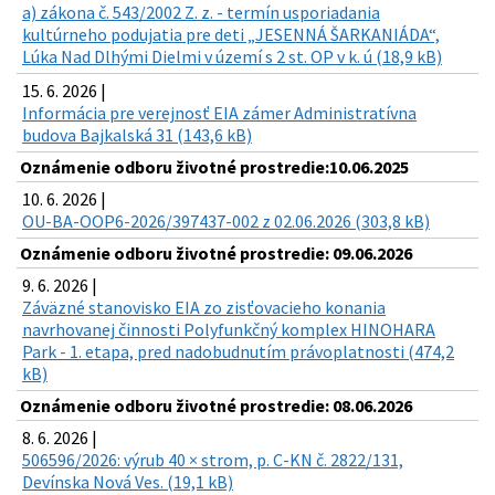
a) zákona č. 543/2002 Z. z. - termín usporiadania
kultúrneho podujatia pre deti „JESENNÁ ŠARKANIÁDA“,
Lúka Nad Dlhými Dielmi v území s 2 st. OP v k. ú (18,9 kB)
15. 6. 2026 |
Informácia pre verejnosť EIA zámer Administratívna
budova Bajkalská 31 (143,6 kB)
Oznámenie odboru životné prostredie:10.06.2025
10. 6. 2026 |
OU-BA-OOP6-2026/397437-002 z 02.06.2026 (303,8 kB)
Oznámenie odboru životné prostredie: 09.06.2026
9. 6. 2026 |
Záväzné stanovisko EIA zo zisťovacieho konania
navrhovanej činnosti Polyfunkčný komplex HINOHARA
Park - 1. etapa, pred nadobudnutím právoplatnosti (474,2
kB)
Oznámenie odboru životné prostredie: 08.06.2026
8. 6. 2026 |
506596/2026: výrub 40 × strom, p. C-KN č. 2822/131,
Devínska Nová Ves. (19,1 kB)