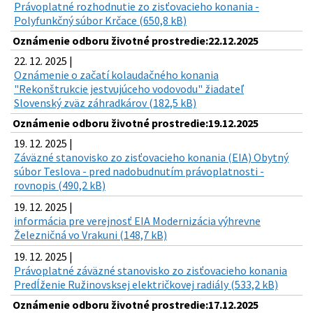
Právoplatné rozhodnutie zo zisťovacieho konania -
Polyfunkčný súbor Krčace (650,8 kB)
Oznámenie odboru životné prostredie:22.12.2025
22. 12. 2025 |
Oznámenie o začatí kolaudačného konania
"Rekonštrukcie jestvujúceho vodovodu" žiadateľ
Slovenský zväz záhradkárov (182,5 kB)
Oznámenie odboru životné prostredie:19.12.2025
19. 12. 2025 |
Záväzné stanovisko zo zisťovacieho konania (EIA) Obytný
súbor Teslova - pred nadobudnutím právoplatnosti -
rovnopis (490,2 kB)
19. 12. 2025 |
informácia pre verejnosť EIA Modernizácia výhrevne
Železničná vo Vrakuni (148,7 kB)
19. 12. 2025 |
Právoplatné záväzné stanovisko zo zisťovacieho konania
Predĺženie Ružinovsksej električkovej radiály (533,2 kB)
Oznámenie odboru životné prostredie:17.12.2025