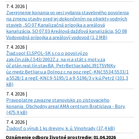
7. 4. 2026 |
Zverejnenie konania vo veci vydania stavebného povolenia
na zmenu stavby pred jej dokončením na objekty vodných
stavieb „SO 07 Kanalizačná prípojka a areálová
kanalizácia, SO 07.03 Areálová dažďová kanalizácia, SO 08
Vodovodná prípojka a areálový vodovod (1,2 MB)
7. 4. 2026 |
Žiad.spol ELSPOL–SK s.r.o.o povol.vý.zo
zak.čin.zák.č.543/2002Z.z. na vj.a stát.s mot.v.za
úč.plán.real.lín.stav.BA_PetrBetliar.kabL391TSVNKv
úz.medz.Betliar.u.a Dolnoz.c.na poz.regC-KNč.5534,5533/1
a 5528/1 a regE-KNč.9-5195/1 a 9-5196/3 v k.ú.Petrž (101,3
kB)
7. 4. 2026 |
Pravoplatne zavazne stanovisko zo zistovacieho
konania_Obchodny areal AMA centrum Bratislava - Bory.
(475,9 kB)
7. 4. 2026 |
Žiadosť o výrub 1 ks dreviny, k. ú. Vinohrady (37,4 kB)
Oznámenie odboru životné prostredie: 01.04.2026