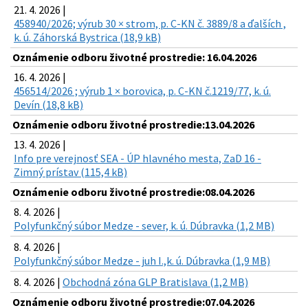
21. 4. 2026 |
458940/2026; výrub 30 × strom, p. C-KN č. 3889/8 a ďalších ,
k. ú. Záhorská Bystrica (18,9 kB)
Oznámenie odboru životné prostredie: 16.04.2026
16. 4. 2026 |
456514/2026 ; výrub 1 × borovica, p. C-KN č.1219/77, k. ú.
Devín (18,8 kB)
Oznámenie odboru životné prostredie:13.04.2026
13. 4. 2026 |
Info pre verejnosť SEA - ÚP hlavného mesta, ZaD 16 -
Zimný prístav (115,4 kB)
Oznámenie odboru životné prostredie:08.04.2026
8. 4. 2026 |
Polyfunkčný súbor Medze - sever, k. ú. Dúbravka (1,2 MB)
8. 4. 2026 |
Polyfunkčný súbor Medze - juh I.,k. ú. Dúbravka (1,9 MB)
8. 4. 2026 |
Obchodná zóna GLP Bratislava (1,2 MB)
Oznámenie odboru životné prostredie:07.04.2026