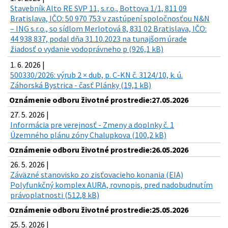
Stavebník Alto RE SVP 11, s.r.o., Bottova 1/1, 811 09
Bratislava, IČO: 50 970 753 v zastúpení spoločnosťou N&N
– ING s.r.o., so sídlom Merlotová 8, 831 02 Bratislava, IČO:
44 938 837, podal dňa 31.10.2023 na tunajšom úrade
žiadosť o vydanie vodoprávneho p (926,1 kB)
1. 6. 2026 |
500330/2026: výrub 2 × dub, p. C-KN č. 3124/10, k. ú.
Záhorská Bystrica - časť Plánky (19,1 kB)
Oznámenie odboru životné prostredie:27.05.2026
27. 5. 2026 |
Informácia pre verejnosť - Zmeny a doplnky č. 1
Územného plánu zóny Chalupkova (100,2 kB)
Oznámenie odboru životné prostredie:26.05.2026
26. 5. 2026 |
Záväzné stanovisko zo zisťovacieho konania (EIA)
Polyfunkčný komplex AURA, rovnopis, pred nadobudnutím
právoplatnosti (512,8 kB)
Oznámenie odboru životné prostredie:25.05.2026
25. 5. 2026 |