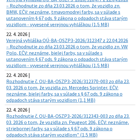
– Rozhodnutie zo dňa 23.03.2026 o tom, že vozidlo zn.
BMW, EČV: neznáme, tmavomodrej farby, sa v súlade s
ustanovením § 67 ods. 9 zákona o odpadoch stáva starým
vozidlom - vyvesené verejnou vyhláškou (1,5 MB)
22. 4. 2026 |
Verejná vyhláška OÚ-BA-OSZP3-2026/312347 z 22.04.2026
– Rozhodnutie zo dňa 23.03.2026 o tom, že vozidlo zn. VW
Polo, EČV: neznáme, bielej farby, sa v súlade s
ustanovením § 67 ods. 9 zákona o odpadoch stáva starým
vozidlom - vyvesené verejnou vyhláškou (1,5 MB)
22. 4. 2026 |
Rozhodnutie č. OU-BA-OSZP3-2026/312370-003 zo dňa 23.
03. 2026 o tom, že vozidla zn. Mercedes Sprinter, EČV:
neznáme, bielej farby, sa v súlade s § 67 ods. 9 zákona o
odpadoch stáva starým vozidlom (1,1 MB)
22. 4. 2026 |
Rozhodnutie č. OU-BA-OSZP3-2026/312343-003 zo dňa 23.
03. 2026 o tom, že vozidla zn. Peugeot 206, EČV: neznáme,
striebornej farby, sa v súlade s § 67 ods. 9 zákona o
odpadoch stáva starým vozidlom" (1,5 MB)