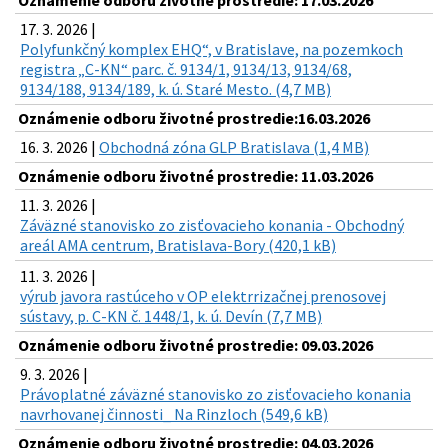
Oznámenie odboru životné prostredie: 17.03.2026
17. 3. 2026 |
Polyfunkčný komplex EHQ“, v Bratislave, na pozemkoch
registra „C-KN“ parc. č. 9134/1, 9134/13, 9134/68,
9134/188, 9134/189, k. ú. Staré Mesto. (4,7 MB)
Oznámenie odboru životné prostredie:16.03.2026
16. 3. 2026 |
Obchodná zóna GLP Bratislava (1,4 MB)
Oznámenie odboru životné prostredie: 11.03.2026
11. 3. 2026 |
Záväzné stanovisko zo zisťovacieho konania - Obchodný
areál AMA centrum, Bratislava-Bory (420,1 kB)
11. 3. 2026 |
výrub javora rastúceho v OP elektrrizačnej prenosovej
sústavy, p. C-KN č. 1448/1, k. ú. Devín (7,7 MB)
Oznámenie odboru životné prostredie: 09.03.2026
9. 3. 2026 |
Právoplatné záväzné stanovisko zo zisťovacieho konania
navrhovanej činnosti_ Na Rinzloch (549,6 kB)
Oznámenie odboru životné prostredie: 04.03.2026