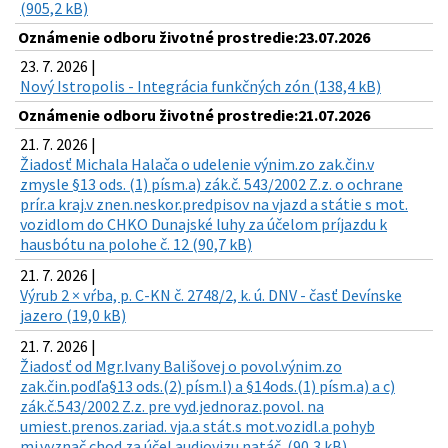
(905,2 kB)
Oznámenie odboru životné prostredie:23.07.2026
23. 7. 2026 |
Nový Istropolis - Integrácia funkčných zón (138,4 kB)
Oznámenie odboru životné prostredie:21.07.2026
21. 7. 2026 |
Žiadosť Michala Halača o udelenie výnim.zo zak.čin.v
zmysle §13 ods. (1) písm.a) zák.č. 543/2002 Z.z. o ochrane
prír.a kraj.v znen.neskor.predpisov na vjazd a státie s mot.
vozidlom do CHKO Dunajské luhy za účelom príjazdu k
hausbótu na polohe č. 12 (90,7 kB)
21. 7. 2026 |
Výrub 2 × vŕba, p. C-KN č. 2748/2, k. ú. DNV - časť Devínske
jazero (19,0 kB)
21. 7. 2026 |
Žiadosť od Mgr.Ivany Bališovej o povol.výnim.zo
zak.čin.podľa§13 ods.(2) písm.l) a §14ods.(1) písm.a) a c)
zák.č.543/2002 Z.z. pre vyd.jednoraz.povol. na
umiest.prenos.zariad. vja.a stát.s mot.vozidl.a pohyb
mi.vyznač.chod.za účel.audiovizu.natáč. (90,3 kB)