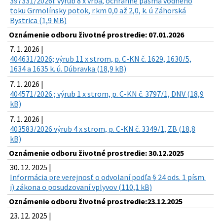
397331/2026i: výrub 8 x vŕba, ochranné pásma vodného
toku Grmolínsky potok, r.km 0,0 až 2,0, k. ú Záhorská
Bystrica (1,9 MB)
Oznámenie odboru životné prostredie: 07.01.2026
7. 1. 2026 |
404631/2026; výrub 11 x strom, p. C-KN č. 1629, 1630/5,
1634 a 1635 k. ú. Dúbravka (18,9 kB)
7. 1. 2026 |
404571/2026 ; výrub 1 x strom, p. C-KN č. 3797/1, DNV (18,9
kB)
7. 1. 2026 |
403583/2026 výrub 4 x strom, p. C-KN č. 3349/1, ZB (18,8
kB)
Oznámenie odboru životné prostredie: 30.12.2025
30. 12. 2025 |
Informácia pre verejnosť o odvolaní podľa § 24 ods. 1 písm.
i) zákona o posudzovaní vplyvov (110,1 kB)
Oznámenie odboru životné prostredie:23.12.2025
23. 12. 2025 |