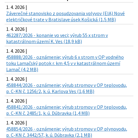
1. 4. 2026 |
Záverečné stanovisko z posudzovania vplyvov (EIA) Nové
električkové trate v Bratislave úsek Košická (1,5 MB)
1. 4. 2026 |
462287/2026 - konanie vo veci; výrub 55 x strom v
katastrálnom území K. Ves (18,9 kB)
1. 4. 2026 |
458888/2026 - oznámenie; výrub 6 x strom v OP vodného
toku Lamačský potok r. km 4,5 v v katastrálnom území
Lamač (4,2 MB)
1. 4. 2026 |
458844/2026 - oznámenie; výrub stromov v OP teplovodu,
p. C-KN č. 1256/2, k. ú. Karlova Ves (1,6 MB)
1. 4. 2026 |
458841/2026 - oznámenie; výrub stromov v OP teplovodu,
p. C-KN č. 2485/1, k. ú. Dúbravka (1,4 MB)
1. 4. 2026 |
458854/2026 - oznámenie; výrub stromov v OP plynovodu,
p. C-KN č. 3442/57, k. ú. Dúbravka (2,1 MB)