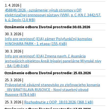
1. 4. 2026 |
458849/2026 - oznámenie; výrub stromov v OP
elektrizačnej prenosovej sústavy (VVN), p. C-KN č. 3442/57,
k. ú. Devín (2,0 MB)
Oznámenie odboru životné prostredie:30.03.2026
30. 3. 2026 |
Info pre verejnosť (EIA) zámer Polyfunkčný komplex
HINOHARA PARK - 1. etapa (155,4 kB)
30. 3. 2026 |
Info pre verejnosť (EIA) Zmena navrh. č. Asanácia
jestvujúcich objektov Areál bývalej panelárne Mlynské nivy
- BA (149,0 kB)
Oznámenie odboru životné prostredie: 25.03.2026
25. 3. 2026 |
Právoplatné záväzné stanovisko zo zisťovacieho konania
_IBV BRATISLAVA RUSOVCE - Nový stavebný obvod
Rusovce (678,6 kB)
25. 3. 2026 |
Rozhodnutie z OOP_18.03.2026 (368,1 kB)