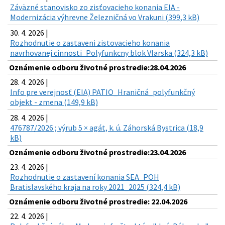
Záväzné stanovisko zo zisťovacieho konania EIA -
Modernizácia výhrevne Železničná vo Vrakuni (399,3 kB)
30. 4. 2026 |
Rozhodnutie o zastaveni zistovacieho konania
navrhovanej cinnosti_Polyfunkcny blok Vlarska (324,3 kB)
Oznámenie odboru životné prostredie:28.04.2026
28. 4. 2026 |
Info pre verejnosť (EIA) PATIO_Hraničná_polyfunkčný
objekt - zmena (149,9 kB)
28. 4. 2026 |
476787/2026 ; výrub 5 × agát, k. ú. Záhorská Bystrica (18,9
kB)
Oznámenie odboru životné prostredie:23.04.2026
23. 4. 2026 |
Rozhodnutie o zastavení konania SEA_POH
Bratislavského kraja na roky 2021_2025 (324,4 kB)
Oznámenie odboru životné prostredie: 22.04.2026
22. 4. 2026 |