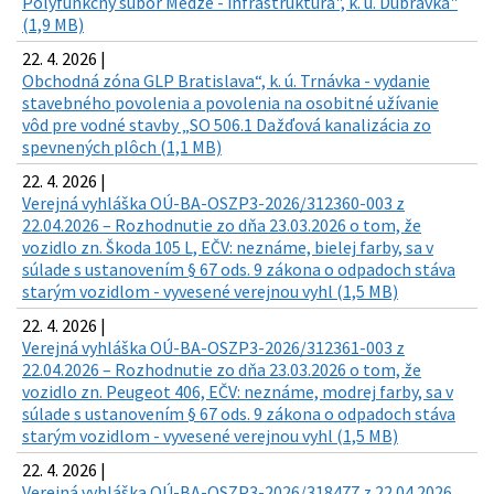
Polyfunkčný súbor Medze - infraštruktúra", k. ú. Dúbravka"
(1,9 MB)
22. 4. 2026 |
Obchodná zóna GLP Bratislava“, k. ú. Trnávka - vydanie
stavebného povolenia a povolenia na osobitné užívanie
vôd pre vodné stavby „SO 506.1 Dažďová kanalizácia zo
spevnených plôch (1,1 MB)
22. 4. 2026 |
Verejná vyhláška OÚ-BA-OSZP3-2026/312360-003 z
22.04.2026 – Rozhodnutie zo dňa 23.03.2026 o tom, že
vozidlo zn. Škoda 105 L, EČV: neznáme, bielej farby, sa v
súlade s ustanovením § 67 ods. 9 zákona o odpadoch stáva
starým vozidlom - vyvesené verejnou vyhl (1,5 MB)
22. 4. 2026 |
Verejná vyhláška OÚ-BA-OSZP3-2026/312361-003 z
22.04.2026 – Rozhodnutie zo dňa 23.03.2026 o tom, že
vozidlo zn. Peugeot 406, EČV: neznáme, modrej farby, sa v
súlade s ustanovením § 67 ods. 9 zákona o odpadoch stáva
starým vozidlom - vyvesené verejnou vyhl (1,5 MB)
22. 4. 2026 |
Verejná vyhláška OÚ-BA-OSZP3-2026/318477 z 22.04.2026