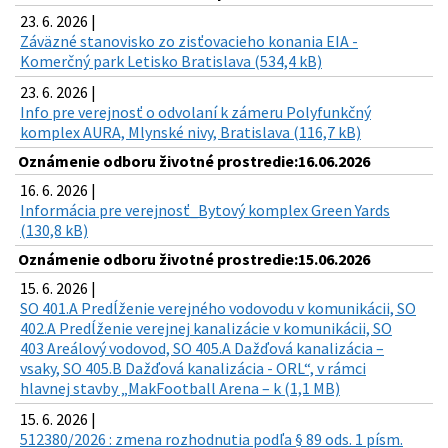
23. 6. 2026 |
Záväzné stanovisko zo zisťovacieho konania EIA -
Komerčný park Letisko Bratislava (534,4 kB)
23. 6. 2026 |
Info pre verejnosť o odvolaní k zámeru Polyfunkčný
komplex AURA, Mlynské nivy, Bratislava (116,7 kB)
Oznámenie odboru životné prostredie:16.06.2026
16. 6. 2026 |
Informácia pre verejnosť_Bytový komplex Green Yards
(130,8 kB)
Oznámenie odboru životné prostredie:15.06.2026
15. 6. 2026 |
SO 401.A Predĺženie verejného vodovodu v komunikácii, SO
402.A Predĺženie verejnej kanalizácie v komunikácii, SO
403 Areálový vodovod, SO 405.A Dažďová kanalizácia –
vsaky, SO 405.B Dažďová kanalizácia - ORL“, v rámci
hlavnej stavby „MakFootball Arena – k (1,1 MB)
15. 6. 2026 |
512380/2026 : zmena rozhodnutia podľa § 89 ods. 1 písm.