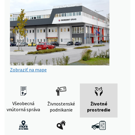
Zobraziť na mape
Všeobecná
Živnostenské
Životné
vnútorná správa
podnikanie
prostredie