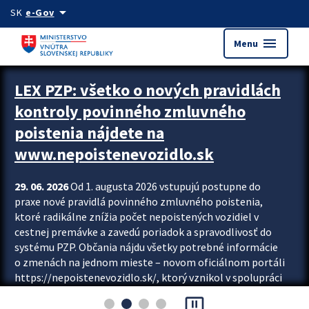
Preskocit na hlavný obsah
arrow_drop_down
SK
e-Gov
menu
Menu
Zastavit automatický posun upútavok
LEX PZP: všetko o nových pravidlách
kontroly povinného zmluvného
poistenia nájdete na
www.nepoistenevozidlo.sk
29. 06. 2026
Od 1. augusta 2026 vstupujú postupne do
praxe nové pravidlá povinného zmluvného poistenia,
ktoré radikálne znížia počet nepoistených vozidiel v
cestnej premávke a zavedú poriadok a spravodlivosť do
systému PZP. Občania nájdu všetky potrebné informácie
o zmenách na jednom mieste – novom oficiálnom portáli
https://nepoistenevozidlo.sk/, ktorý vznikol v spolupráci
Slovenskej kancelárie poisťovateľov (SKP), Slovenskej
pause_presentation
asociácie poisťovní (SLASPO) a Ministerstva vnútra SR.