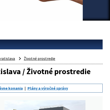
ratislava
Životné prostredie
islava / Životné prostredie
ávne konania
Plány a výročné správy