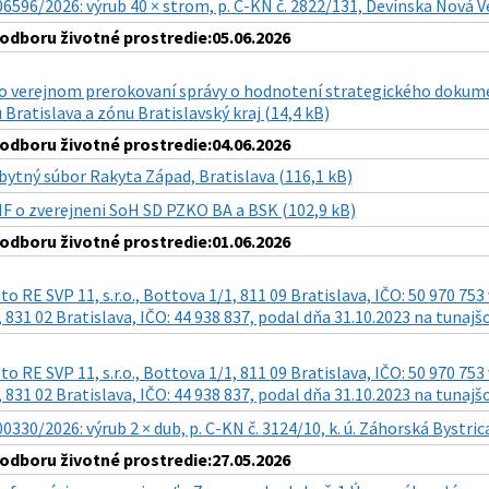
6596/2026: výrub 40 × strom, p. C-KN č. 2822/131, Devínska Nová Ve
dboru životné prostredie:05.06.2026
 verejnom prerokovaní správy o hodnotení strategického dokumen
Bratislava a zónu Bratislavský kraj (14,4 kB)
dboru životné prostredie:04.06.2026
bytný súbor Rakyta Západ, Bratislava (116,1 kB)
NF o zverejneni SoH SD PZKO BA a BSK (102,9 kB)
dboru životné prostredie:01.06.2026
to RE SVP 11, s.r.o., Bottova 1/1, 811 09 Bratislava, IČO: 50 970 75
 831 02 Bratislava, IČO: 44 938 837, podal dňa 31.10.2023 na tunaj
to RE SVP 11, s.r.o., Bottova 1/1, 811 09 Bratislava, IČO: 50 970 75
 831 02 Bratislava, IČO: 44 938 837, podal dňa 31.10.2023 na tunaj
0330/2026: výrub 2 × dub, p. C-KN č. 3124/10, k. ú. Záhorská Bystric
dboru životné prostredie:27.05.2026