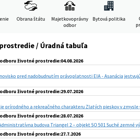
denie
Obrana štátu
Majetkovoprávny
Bytová politika
pr
odbor
prostredie / Úradná tabuľa
dboru životné prostredie:04.08.2026
ovisko pred nadobudnutím právoplatnosti EIA - Asanácia jestvujúc
dboru životné prostredie:29.07.2026
e prírodného a rekreačného charakteru Zlatých pieskov v zmysle § 
dboru životné prostredie:28.07.2026
Administratívna budova Triangel 2 – objekt SO 501 Suché zemné v
dboru životné prostredie:27.7.2026