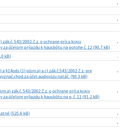
zák.č. 543/2002 Z.z. o ochrane prír.a kraj.v
 za účelom príjazdu k hausbótu na polohe č. 12 (90,7 kB)
,0 kB)
a §14ods.(1) písm.a) a c) zák.č.543/2002 Z.z. pre
vyznač.chod.za účel.audiovizu.natáč. (90,3 kB)
m.a) zák.č. 543/2002 Z.z. o ochrane prír.a kraj.v
za účelom príjazdu k hausbótu na p. č. 11 (91,2 kB)
atné (525,6 kB)