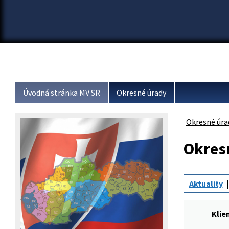
Úvodná stránka MV SR
Okresné úrady
Okresné úra
Okresn
Aktuality
Klie