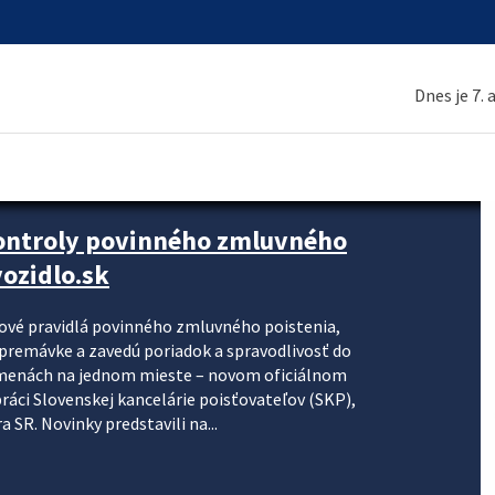
Dnes je 7.
kontroly povinného zmluvného
ozidlo.sk
nové pravidlá povinného zmluvného poistenia,
j premávke a zavedú poriadok a spravodlivosť do
zmenách na jednom mieste – novom oficiálnom
práci Slovenskej kancelárie poisťovateľov (SKP),
 SR. Novinky predstavili na...