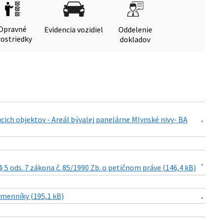
Opravné
Evidencia vozidiel
Oddelenie
ostriedky
dokladov
ich objektov - Areál bývalej panelárne Mlynské nivy- BA
5 ods. 7 zákona č. 85/1990 Zb. o petičnom práve (146,4 kB)
ýmenníky (195,1 kB)