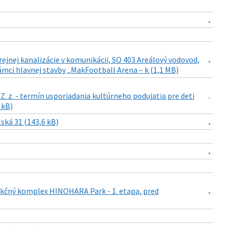
ejnej kanalizácie v komunikácii, SO 403 Areálový vodovod,
rámci hlavnej stavby „MakFootball Arena – k (1,1 MB)
Z. z. - termín usporiadania kultúrneho podujatia pre deti
 kB)
ská 31 (143,6 kB)
nkčný komplex HINOHARA Park - 1. etapa, pred