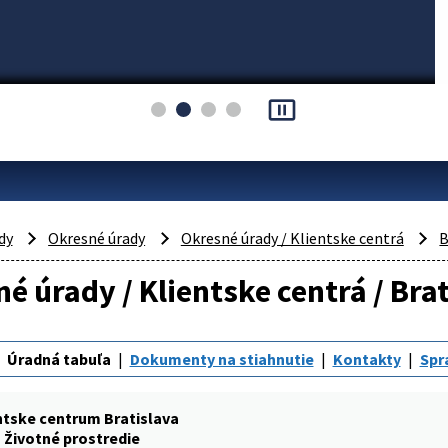
pause_presentation
dy
Okresné úrady
Okresné úrady / Klientske centrá
B
é úrady / Klientske centrá / Brat
Úradná tabuľa
Dokumenty na stiahnutie
Kontakty
Spr
ntske centrum Bratislava
Životné prostredie