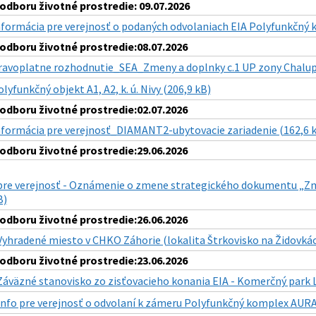
dboru životné prostredie: 09.07.2026
nformácia pre verejnosť o podaných odvolaniach EIA Polyfunkčný
dboru životné prostredie:08.07.2026
ravoplatne rozhodnutie_SEA_Zmeny a doplnky c.1 UP zony Chalup
lyfunkčný objekt A1, A2, k. ú. Nivy (206,9 kB)
dboru životné prostredie:02.07.2026
nformácia pre verejnosť_DIAMANT2-ubytovacie zariadenie (162,6 
dboru životné prostredie:29.06.2026
pre verejnosť - Oznámenie o zmene strategického dokumentu „Zm
B)
dboru životné prostredie:26.06.2026
Vyhradené miesto v CHKO Záhorie (lokalita Štrkovisko na Židovkác
dboru životné prostredie:23.06.2026
Záväzné stanovisko zo zisťovacieho konania EIA - Komerčný park L
Info pre verejnosť o odvolaní k zámeru Polyfunkčný komplex AURA, 