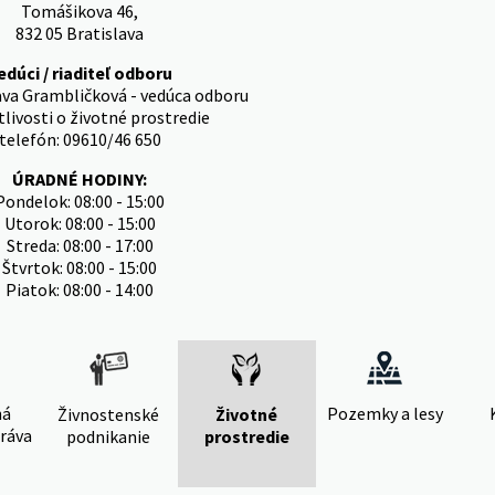
Tomášikova 46,
832 05 Bratislava
edúci / riaditeľ odboru
ava Grambličková - vedúca odboru
tlivosti o životné prostredie
telefón: 09610/46 650
ÚRADNÉ HODINY:
Pondelok: 08:00 - 15:00
Utorok: 08:00 - 15:00
Streda: 08:00 - 17:00
Štvrtok: 08:00 - 15:00
Piatok: 08:00 - 14:00
ná
Pozemky a lesy
Živnostenské
Životné
ráva
podnikanie
prostredie