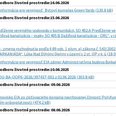
dboru životné prostredie:16.06.2026
Informácia pre verejnosť_Bytový komplex Green Yards (130,8 kB)
dboru životné prostredie:15.06.2026
dĺženie verejného vodovodu v komunikácii, SO 402.A Predĺženie ver
ďová kanalizácia – vsaky, SO 405.B Dažďová kanalizácia - ORL“, v 
: zmena rozhodnutia podľa § 89 ods. 1 písm. a) zákona č. 543/2002 
KANIÁDA“, Lúka Nad Dlhými Dielmi v území s 2 st. OP v k. ú (18,9
Informácia pre verejnosť EIA zámer Administratívna budova Bajkal
dboru životné prostredie:10.06.2025
OU-BA-OOP6-2026/397437-002 z 02.06.2026 (303,8 kB)
dboru životné prostredie: 09.06.2026
novisko EIA zo zisťovacieho konania navrhovanej činnosti Polyfu
m právoplatnosti (474,2 kB)
dboru životné prostredie: 08.06.2026