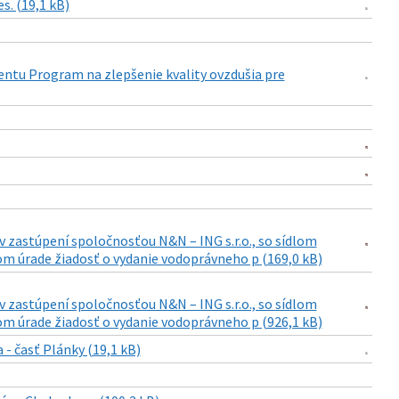
s. (19,1 kB)
tu Program na zlepšenie kvality ovzdušia pre
3 v zastúpení spoločnosťou N&N – ING s.r.o., so sídlom
šom úrade žiadosť o vydanie vodoprávneho p (169,0 kB)
3 v zastúpení spoločnosťou N&N – ING s.r.o., so sídlom
šom úrade žiadosť o vydanie vodoprávneho p (926,1 kB)
a - časť Plánky (19,1 kB)