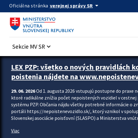
Preskocit na hlavný obsah
arrow_drop_down
verejnej správy SR
Oficiálna stránka
Sekcie MV SR
keyboard_arrow_down
Zastavit automatický posun upútavok
LEX PZP: všetko o nových pravidlách 
poistenia nájdete na www.nepoistenev
29. 06. 2026
Od 1. augusta 2026 vstupujú postupne do praxe 
ktoré radikálne znížia počet nepoistených vozidiel v cestne
systému PZP. Občania nájdu všetky potrebné informácie o 
portáli https://nepoistenevozidlo.sk/, ktorý vznikol v spolu
Slovenskej asociácie poisťovní (SLASPO) a Ministerstva vnútra
Viac