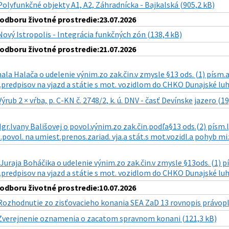
Polyfunkčné objekty A1, A2, Záhradnícka - Bajkalská (905,2 kB)
dboru životné prostredie:23.07.2026
Nový Istropolis - Integrácia funkčných zón (138,4 kB)
dboru životné prostredie:21.07.2026
ala Halača o udelenie výnim.zo zak.čin.v zmysle §13 ods. (1) písm.a) 
predpisov na vjazd a státie s mot. vozidlom do CHKO Dunajské luhy
Výrub 2 × vŕba, p. C-KN č. 2748/2, k. ú. DNV - časť Devínske jazero (19
gr.Ivany Bališovej o povol.výnim.zo zak.čin.podľa§13 ods.(2) písm.l) 
.povol. na umiest.prenos.zariad. vja.a stát.s mot.vozidl.a pohyb mi.
 Juraja Boháčika o udelenie výnim.zo zak.čin.v zmysle §13ods. (1) pís
predpisov na vjazd a státie s mot. vozidlom do CHKO Dunajské luhy 
dboru životné prostredie:10.07.2026
Rozhodnutie zo zisťovacieho konania SEA ZaD 13 rovnopis právopl
Zverejnenie oznamenia o zacatom spravnom konani (121,3 kB)