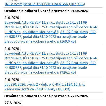
INF o zverejneni SoH SD PZKO BA a BSK (102,9 kB)
Oznámenie odboru životné prostredie:01.06.2026
1. 6. 2026 |
Stavebník Alto RE SVP 11, s.r.o., Bottova 1/1, 811 09
Bratislava, IČO: 50 970 753 v zastúpení spoločnosťou N&N
– ING s.r.o., so sídlom Merlotová 8, 831 02 Bratislava, IČO:
44 938 837, podal dňa 31.10.2023 na tunajšom úrade
žiadosť o vydanie vodoprávneho p (169,0 kB)
1. 6. 2026 |
Stavebník Alto RE SVP 11, s.r.o., Bottova 1/1, 811 09
Bratislava, IČO: 50 970 753 v zastúpení spoločnosťou N&N
– ING s.r.o., so sídlom Merlotová 8, 831 02 Bratislava, IČO:
44 938 837, podal dňa 31.10.2023 na tunajšom úrade
žiadosť o vydanie vodoprávneho p (926,1 kB)
1. 6. 2026 |
500330/2026: výrub 2 × dub, p. C-KN č. 3124/10, k. ú.
Záhorská Bystrica - časť Plánky (19,1 kB)
Oznámenie odboru životné prostredie:27.05.2026
27. 5. 2026 |