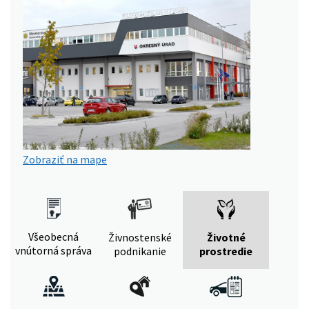
Zobraziť na mape
Všeobecná
Živnostenské
Životné
vnútorná správa
podnikanie
prostredie