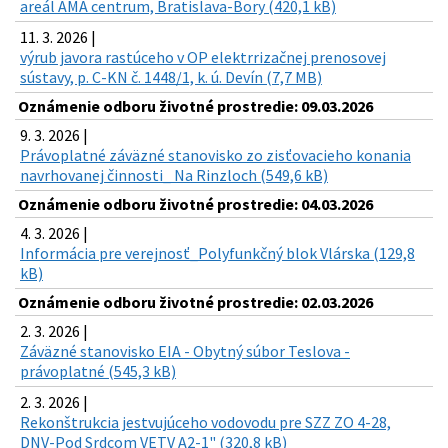
areál AMA centrum, Bratislava-Bory (420,1 kB)
11. 3. 2026 |
výrub javora rastúceho v OP elektrrizačnej prenosovej
sústavy, p. C-KN č. 1448/1, k. ú. Devín (7,7 MB)
Oznámenie odboru životné prostredie: 09.03.2026
9. 3. 2026 |
Právoplatné záväzné stanovisko zo zisťovacieho konania
navrhovanej činnosti_ Na Rinzloch (549,6 kB)
Oznámenie odboru životné prostredie: 04.03.2026
4. 3. 2026 |
Informácia pre verejnosť_Polyfunkčný blok Vlárska (129,8
kB)
Oznámenie odboru životné prostredie: 02.03.2026
2. 3. 2026 |
Záväzné stanovisko EIA - Obytný súbor Teslova -
právoplatné (545,3 kB)
2. 3. 2026 |
Rekonštrukcia jestvujúceho vodovodu pre SZZ ZO 4-28,
DNV-Pod Srdcom VETV A2-1" (320,8 kB)