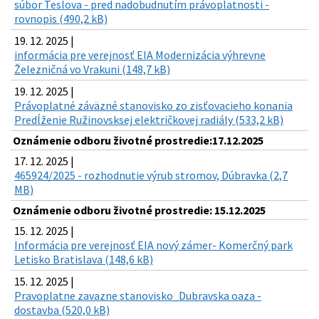
súbor Teslova - pred nadobudnutím právoplatnosti -
rovnopis (490,2 kB)
19. 12. 2025 |
informácia pre verejnosť EIA Modernizácia výhrevne
Železničná vo Vrakuni (148,7 kB)
19. 12. 2025 |
Právoplatné záväzné stanovisko zo zisťovacieho konania
Predĺženie Ružinovsksej električkovej radiály (533,2 kB)
Oznámenie odboru životné prostredie:17.12.2025
17. 12. 2025 |
465924/2025 - rozhodnutie výrub stromov, Dúbravka (2,7
MB)
Oznámenie odboru životné prostredie: 15.12.2025
15. 12. 2025 |
Informácia pre verejnosť EIA nový zámer- Komerčný park
Letisko Bratislava (148,6 kB)
15. 12. 2025 |
Pravoplatne zavazne stanovisko_Dubravska oaza -
dostavba (520,0 kB)