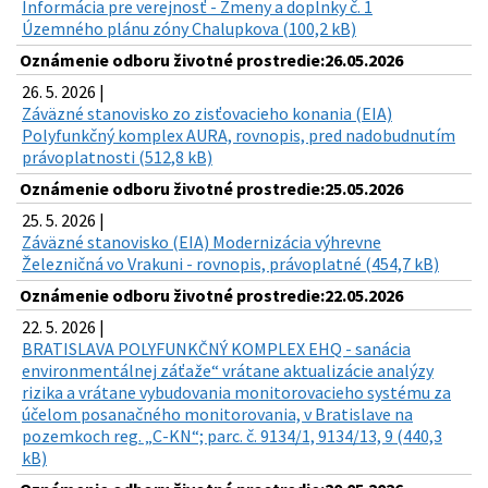
Informácia pre verejnosť - Zmeny a doplnky č. 1
Územného plánu zóny Chalupkova (100,2 kB)
Oznámenie odboru životné prostredie:26.05.2026
26. 5. 2026 |
Záväzné stanovisko zo zisťovacieho konania (EIA)
Polyfunkčný komplex AURA, rovnopis, pred nadobudnutím
právoplatnosti (512,8 kB)
Oznámenie odboru životné prostredie:25.05.2026
25. 5. 2026 |
Záväzné stanovisko (EIA) Modernizácia výhrevne
Železničná vo Vrakuni - rovnopis, právoplatné (454,7 kB)
Oznámenie odboru životné prostredie:22.05.2026
22. 5. 2026 |
BRATISLAVA POLYFUNKČNÝ KOMPLEX EHQ - sanácia
environmentálnej záťaže“ vrátane aktualizácie analýzy
rizika a vrátane vybudovania monitorovacieho systému za
účelom posanačného monitorovania, v Bratislave na
pozemkoch reg. „C-KN“; parc. č. 9134/1, 9134/13, 9 (440,3
kB)