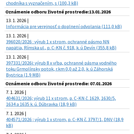
chodníka s vyznačením, s (100,3 kB)
Oznámenie odboru životné prostredie:13.01.2026
13. 1. 2026 |
Informácia pre verejnosť o doplnení odvolania (111,0 kB)
13. 1. 2026 |
396020/2026 : výrub 1 x strom, ochranné pásmo NN
napätia, Rímska ul., p. C-KN č. 918, k. ú Devín (355,8 kB)
13. 1. 2026 |
397331/2026i: výrub 8 x vŕba, ochranné pásma vodného
toku Grmolínsky potok, r.km 0,0 až 2,0, k. ú Záhorská
Bystrica (1,9 MB)
Oznámenie odboru životné prostredie: 07.01.2026
7. 1. 2026 |
404631/2026; výrub 11 x strom, p. C-KN č. 1629, 1630/5,
1634 a 1635 k. ú. Dúbravka (18,9 kB)
7. 1. 2026 |
404571/2026 ; výrub 1 x strom, p. C-KN č. 3797/1, DNV (18,9
kB)