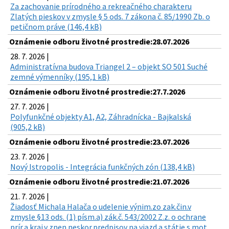
Za zachovanie prírodného a rekreačného charakteru
Zlatých pieskov v zmysle § 5 ods. 7 zákona č. 85/1990 Zb. o
petičnom práve (146,4 kB)
Oznámenie odboru životné prostredie:28.07.2026
28. 7. 2026 |
Administratívna budova Triangel 2 – objekt SO 501 Suché
zemné výmenníky (195,1 kB)
Oznámenie odboru životné prostredie:27.7.2026
27. 7. 2026 |
Polyfunkčné objekty A1, A2, Záhradnícka - Bajkalská
(905,2 kB)
Oznámenie odboru životné prostredie:23.07.2026
23. 7. 2026 |
Nový Istropolis - Integrácia funkčných zón (138,4 kB)
Oznámenie odboru životné prostredie:21.07.2026
21. 7. 2026 |
Žiadosť Michala Halača o udelenie výnim.zo zak.čin.v
zmysle §13 ods. (1) písm.a) zák.č. 543/2002 Z.z. o ochrane
prír.a kraj.v znen.neskor.predpisov na vjazd a státie s mot.