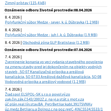
Zimný prístav (115,4 kB)
Oznámenie odboru životné prostredie:08.04.2026
8. 4. 2026 |
Polyfunkčný súbor Medze - sever, k. ú. Dúbravka (1,2 MB)
8. 4. 2026 |
Polyfunkčný súbor Medze - juh I.,k. ú. Dúbravka (1,9 MB)
8. 4. 2026 |
Obchodná zóna GLP Bratislava (1,2 MB)
Oznámenie odboru životné prostredie:07.04.2026
7. 4. 2026 |
Zverejnenie konania vo veci vydania stavebného povolenia
na zmenu stavby pred jej dokončením na objekty vodných
stavieb „SO 07 Kanalizačná prípojka a areálová
kanalizácia, SO 07.03 Areálová dažďová kanalizácia, SO 08
Vodovodná prípojka a areálový vodovod (1,2 MB)
7. 4. 2026 |
Žiad.spol ELSPOL–SK s.r.o.o povol.vý.zo
zak.čin.zák.č.543/2002Z.z. na vj.a stát.s mot.v.za
úč.plán.real.lín.stav.BA_PetrBetliar.kabL391TSVNKv
úz.medz.Betliar.u.a Dolnoz.c.na poz.regC-KNč.5534,5533/1