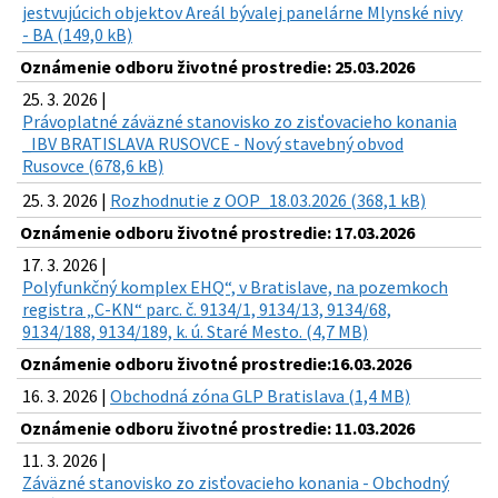
jestvujúcich objektov Areál bývalej panelárne Mlynské nivy
- BA (149,0 kB)
Oznámenie odboru životné prostredie: 25.03.2026
25. 3. 2026 |
Právoplatné záväzné stanovisko zo zisťovacieho konania
_IBV BRATISLAVA RUSOVCE - Nový stavebný obvod
Rusovce (678,6 kB)
25. 3. 2026 |
Rozhodnutie z OOP_18.03.2026 (368,1 kB)
Oznámenie odboru životné prostredie: 17.03.2026
17. 3. 2026 |
Polyfunkčný komplex EHQ“, v Bratislave, na pozemkoch
registra „C-KN“ parc. č. 9134/1, 9134/13, 9134/68,
9134/188, 9134/189, k. ú. Staré Mesto. (4,7 MB)
Oznámenie odboru životné prostredie:16.03.2026
16. 3. 2026 |
Obchodná zóna GLP Bratislava (1,4 MB)
Oznámenie odboru životné prostredie: 11.03.2026
11. 3. 2026 |
Záväzné stanovisko zo zisťovacieho konania - Obchodný