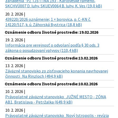
zariadenia "PZ TJS-TINA 193", Karloveské rameno,
SKCHVÚ007 D. luhy, SKUEV0064 B. luhy, K. Ves (19,0 kB)
20. 2. 2026 |
439220/2026 oznámenie; 1 × borovica, p. C-KN č.
14120/517, k. ú. Záhorská Bystrica (18,8 kB)
Oznámenie odboru životné prostredie: 19.02.2026
19. 2. 2026 |
Informácia pre verejnosť o odvolaní podľa § 30 ods. 3
zákona o posudzovaní vplyvov (110,4 kB)
Oznámenie odboru životné prostredie:13.02.2026
13. 2. 2026 |
Záväzné stanovisko zo zisťovacieho konania navrhovanej
činnosti_Na Rinzloch (494,9 kB)
Oznámenie odboru životné prostredie:10.02.2026
10. 2. 2026 |
Právoplatné záväzné stanovisko_JUŽNÉ MESTO - ZÓNA
AB1, Bratislava - Petržalka (649,9 kB)
10. 2. 2026 |
Právoplatné záväzné stanovisko_Nový Istropolis - revízia