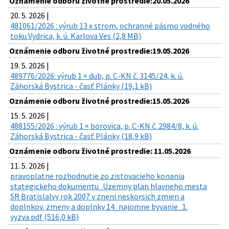
Oznámenie odboru životné prostredie:20.05.2026
20. 5. 2026 |
481061/2026 : výrub 13 x strom, ochranné pásmo vodného
toku Vydrica, k. ú. Karlova Ves (2,8 MB)
Oznámenie odboru životné prostredie:19.05.2026
19. 5. 2026 |
489776/2026: výrub 1 × dub, p. C-KN č. 3145/24, k. ú.
Záhorská Bystrica - časť Plánky (19,1 kB)
Oznámenie odboru životné prostredie:15.05.2026
15. 5. 2026 |
488155/2026 : výrub 1 × borovica, p. C-KN č. 2984/8, k. ú.
Záhorská Bystrica - časť Plánky (18,9 kB)
Oznámenie odboru životné prostredie: 11.05.2026
11. 5. 2026 |
pravoplatne rozhodnutie zo zistovacieho konania
stategickeho dokumentu_Uzemny plan hlavneho mesta
SR Bratislalvy rok 2007 v zneni neskorsich zmien a
doplnkov, zmeny a doplnky 14_najomne byvanie_1.
vyzva.pdf (516,0 kB)