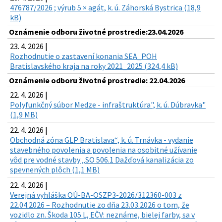
476787/2026 ; výrub 5 × agát, k. ú. Záhorská Bystrica (18,9
kB)
Oznámenie odboru životné prostredie:23.04.2026
23. 4. 2026 |
Rozhodnutie o zastavení konania SEA_POH
Bratislavského kraja na roky 2021_2025 (324,4 kB)
Oznámenie odboru životné prostredie: 22.04.2026
22. 4. 2026 |
Polyfunkčný súbor Medze - infraštruktúra", k. ú. Dúbravka"
(1,9 MB)
22. 4. 2026 |
Obchodná zóna GLP Bratislava“, k. ú. Trnávka - vydanie
stavebného povolenia a povolenia na osobitné užívanie
vôd pre vodné stavby „SO 506.1 Dažďová kanalizácia zo
spevnených plôch (1,1 MB)
22. 4. 2026 |
Verejná vyhláška OÚ-BA-OSZP3-2026/312360-003 z
22.04.2026 – Rozhodnutie zo dňa 23.03.2026 o tom, že
vozidlo zn. Škoda 105 L, EČV: neznáme, bielej farby, sa v