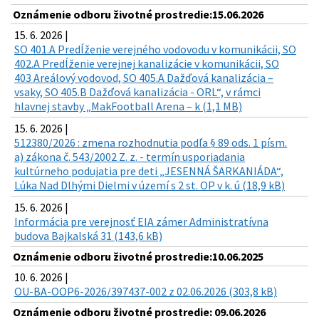
Oznámenie odboru životné prostredie:15.06.2026
15. 6. 2026 |
SO 401.A Predĺženie verejného vodovodu v komunikácii, SO
402.A Predĺženie verejnej kanalizácie v komunikácii, SO
403 Areálový vodovod, SO 405.A Dažďová kanalizácia –
vsaky, SO 405.B Dažďová kanalizácia - ORL“, v rámci
hlavnej stavby „MakFootball Arena – k (1,1 MB)
15. 6. 2026 |
512380/2026 : zmena rozhodnutia podľa § 89 ods. 1 písm.
a) zákona č. 543/2002 Z. z. - termín usporiadania
kultúrneho podujatia pre deti „JESENNÁ ŠARKANIÁDA“,
Lúka Nad Dlhými Dielmi v území s 2 st. OP v k. ú (18,9 kB)
15. 6. 2026 |
Informácia pre verejnosť EIA zámer Administratívna
budova Bajkalská 31 (143,6 kB)
Oznámenie odboru životné prostredie:10.06.2025
10. 6. 2026 |
OU-BA-OOP6-2026/397437-002 z 02.06.2026 (303,8 kB)
Oznámenie odboru životné prostredie: 09.06.2026