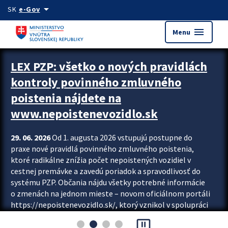
Preskocit na hlavný obsah
arrow_drop_down
SK
e-Gov
menu
Menu
Zastavit automatický posun upútavok
LEX PZP: všetko o nových pravidlách
kontroly povinného zmluvného
poistenia nájdete na
www.nepoistenevozidlo.sk
29. 06. 2026
Od 1. augusta 2026 vstupujú postupne do
praxe nové pravidlá povinného zmluvného poistenia,
ktoré radikálne znížia počet nepoistených vozidiel v
cestnej premávke a zavedú poriadok a spravodlivosť do
systému PZP. Občania nájdu všetky potrebné informácie
o zmenách na jednom mieste – novom oficiálnom portáli
https://nepoistenevozidlo.sk/, ktorý vznikol v spolupráci
Slovenskej kancelárie poisťovateľov (SKP), Slovenskej
pause_presentation
asociácie poisťovní (SLASPO) a Ministerstva vnútra SR.