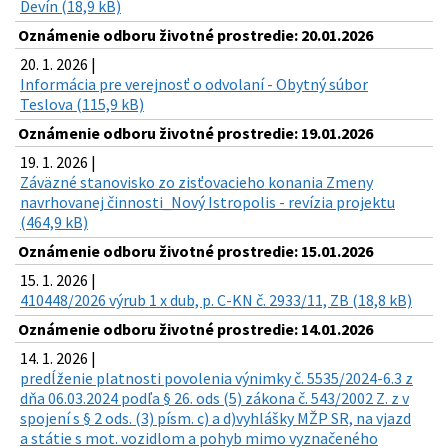
Devín (18,9 kB)
Oznámenie odboru životné prostredie: 20.01.2026
20. 1. 2026 |
Informácia pre verejnosť o odvolaní - Obytný súbor
Teslova (115,9 kB)
Oznámenie odboru životné prostredie: 19.01.2026
19. 1. 2026 |
Záväzné stanovisko zo zisťovacieho konania Zmeny
navrhovanej činnosti_Nový Istropolis - revízia projektu
(464,9 kB)
Oznámenie odboru životné prostredie: 15.01.2026
15. 1. 2026 |
410448/2026 výrub 1 x dub, p. C-KN č. 2933/11, ZB (18,8 kB)
Oznámenie odboru životné prostredie: 14.01.2026
14. 1. 2026 |
predĺženie platnosti povolenia výnimky č. 5535/2024-6.3 z
dňa 06.03.2024 podľa § 26. ods (5) zákona č. 543/2002 Z. z v
spojení s § 2 ods. (3) písm. c) a d)vyhlášky MŽP SR, na vjazd
a státie s mot. vozidlom a pohyb mimo vyznačeného