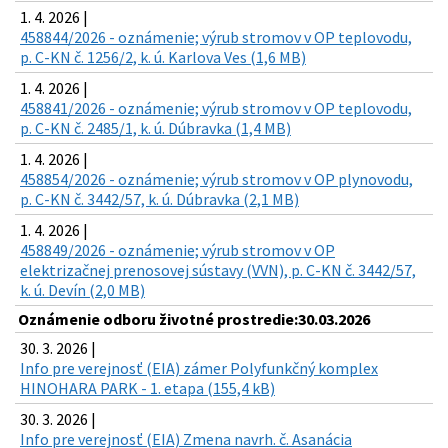
1. 4. 2026 |
458844/2026 - oznámenie; výrub stromov v OP teplovodu,
p. C-KN č. 1256/2, k. ú. Karlova Ves (1,6 MB)
1. 4. 2026 |
458841/2026 - oznámenie; výrub stromov v OP teplovodu,
p. C-KN č. 2485/1, k. ú. Dúbravka (1,4 MB)
1. 4. 2026 |
458854/2026 - oznámenie; výrub stromov v OP plynovodu,
p. C-KN č. 3442/57, k. ú. Dúbravka (2,1 MB)
1. 4. 2026 |
458849/2026 - oznámenie; výrub stromov v OP
elektrizačnej prenosovej sústavy (VVN), p. C-KN č. 3442/57,
k. ú. Devín (2,0 MB)
Oznámenie odboru životné prostredie:30.03.2026
30. 3. 2026 |
Info pre verejnosť (EIA) zámer Polyfunkčný komplex
HINOHARA PARK - 1. etapa (155,4 kB)
30. 3. 2026 |
Info pre verejnosť (EIA) Zmena navrh. č. Asanácia