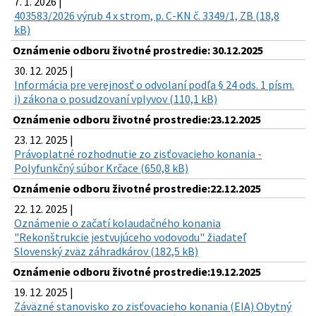
7. 1. 2026 |
403583/2026 výrub 4 x strom, p. C-KN č. 3349/1, ZB (18,8
kB)
Oznámenie odboru životné prostredie: 30.12.2025
30. 12. 2025 |
Informácia pre verejnosť o odvolaní podľa § 24 ods. 1 písm.
i) zákona o posudzovaní vplyvov (110,1 kB)
Oznámenie odboru životné prostredie:23.12.2025
23. 12. 2025 |
Právoplatné rozhodnutie zo zisťovacieho konania -
Polyfunkčný súbor Krčace (650,8 kB)
Oznámenie odboru životné prostredie:22.12.2025
22. 12. 2025 |
Oznámenie o začatí kolaudačného konania
"Rekonštrukcie jestvujúceho vodovodu" žiadateľ
Slovenský zväz záhradkárov (182,5 kB)
Oznámenie odboru životné prostredie:19.12.2025
19. 12. 2025 |
Záväzné stanovisko zo zisťovacieho konania (EIA) Obytný