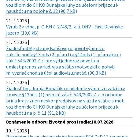
vozidlom do CHKO Dunajské luhy za účelom príjazdu k
hausbótu na polohe č. 12 (90,7 kB)
21. 7. 2026 |
Výrub 2 × vŕba, p. C-KN č. 2748/2, k. ú. DNV - časť Devínske
jazero (19,0 kB)
21. 7. 2026 |
Žiadosť od Mgr.Ivany Bališovej o povol.výnim.zo
zak.čin.podľa§13 ods.(2) písm.l) a §14ods.(1) písm.a) a c)
zák.č.543/2002 Z.z. pre vyd.jednoraz.povol. na
umiest.prenos.zariad. vja.a stát.s mot.vozidl.a pohyb
mi.vyznač.chod.za účel.audiovizu.natáč. (90,3 kB)
21. 7. 2026 |
Žiadosť Ing. Juraja Boháčika o udelenie výnim.zo zak.čin.v
zmysle §13ods. (1) písm.a) zák.č. 543/2002 Z.z. o ochrane
prír.a kraj.v znen.neskor.predpisov na vjazd a státie s mot.
vozidlom do CHKO Dunajské luhy za účelom príjazdu k
hausbótu na p. č. 11 (91,2 kB)
Oznámenie odboru životné prostredie:10.07.2026
10. 7. 2026 |
Rozhodnutie zo zisťovacieho konania SEA ZaD 13 rovnopis