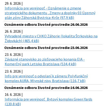
29. 6. 2026 |
Informácia pre verejnosť - Oznámenie o zmene
strategického dokumentu „Zmeny a doplnky 03 Územný
plán zóny Záhorská Bystrica-Krče (97,9 kB)
Oznámenie odboru životné prostredie:26.06.2026
26. 6. 2026 |
Vyhradené miesto v CHKO Záhorie (lokalita Štrkovisko na
Židovkách) (465,4 kB)
Oznámenie odboru životné prostredie:23.06.2026
23. 6. 2026 |
Záväzné stanovisko zo zisťovacieho konania EIA -
Komerčný park Letisko Bratislava (534,4 kB)
23. 6. 2026 |
Info pre verejnosť o odvolaní k zámeru Polyfunkčný
komplex AURA, Mlynské nivy, Bratislava (116,7 kB)
Oznámenie odboru životné prostredie:16.06.2026
16. 6. 2026 |
Informácia pre verejnosť_Bytový komplex Green Yards
(130,8 kB)