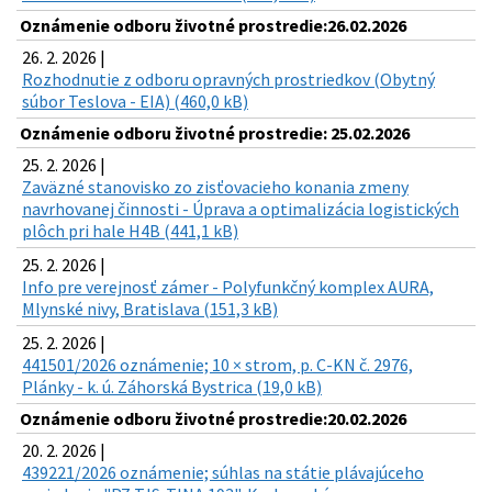
Oznámenie odboru životné prostredie:26.02.2026
26. 2. 2026 |
Rozhodnutie z odboru opravných prostriedkov (Obytný
súbor Teslova - EIA) (460,0 kB)
Oznámenie odboru životné prostredie: 25.02.2026
25. 2. 2026 |
Zaväzné stanovisko zo zisťovacieho konania zmeny
navrhovanej činnosti - Úprava a optimalizácia logistických
plôch pri hale H4B (441,1 kB)
25. 2. 2026 |
Info pre verejnosť zámer - Polyfunkčný komplex AURA,
Mlynské nivy, Bratislava (151,3 kB)
25. 2. 2026 |
441501/2026 oznámenie; 10 × strom, p. C-KN č. 2976,
Plánky - k. ú. Záhorská Bystrica (19,0 kB)
Oznámenie odboru životné prostredie:20.02.2026
20. 2. 2026 |
439221/2026 oznámenie; súhlas na státie plávajúceho