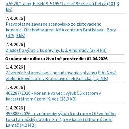
a 5528/1 a regE-KNč.9-5195/1 a 9-5196/3 v k.ú.Petrž (101,3
kB)
7. 4. 2026 |
Pravoplatne zavazne stanovisko zo zistovacieho
konania_Obchodny areal AMA centrum Bratislava - Bory.
(475,9 kB)
7. 4. 2026 |
Žiadosť o výrub 1 ks dreviny, k. ú. Vinohrady (37,4 kB)
Oznámenie odboru životné prostredie: 01.04.2026
1. 4. 2026 |
Záverečné stanovisko z posudzovania vplyvov (EIA) Nové
električkové trate v Bratislave úsek Košická (1,5 MB)
1. 4. 2026 |
462287/2026 - konanie vo veci; výrub 55 x strom v
katastrálnom území K. Ves (18,9 kB)
1. 4. 2026 |
458888/2026 - oznámenie; výrub 6 x strom v OP vodného
toku Lamačský potok r. km 4,5 v v katastrálnom území
Lamač (4,2 MB)