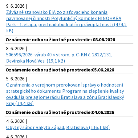
9. 6. 2026 |
Záväzné stanovisko EIA zo zisťovacieho konania
navrhovanej činnosti Polyfunkčný komplex HINOHARA
Park - 1. etapa, pred nadobudnutím právoplatnosti (474,2
kB)
Oznámenie odboru životné prostredie: 08.06.2026
8. 6. 2026 |
506596/2026: výrub 40 × strom, p. C-KN č. 2822/131,
Devínska Nová Ves. (19,1 kB)
Oznámenie odboru životné prostredie:05.06.2026
5. 6. 2026 |
Oznámenia o verejnom prerokovaní správy o hodnotení
strategického dokumentu Program na zlepšenie kvality
ovzdušia pre aglomeráciu Bratislava a zónu Bratislavský
kraj (14,4 kB)
Oznámenie odboru životné prostredie:04.06.2026
4. 6. 2026 |
Obytný súbor Rakyta Západ, Bratislava (116,1 kB)
4. 6. 2026 |