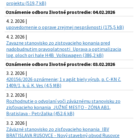
projektu (519,7 kB)
Oznámenie odboru životné prostredie: 04.02.2026
4. 2. 2026 |
upovedomenie o oprave zrejmej nesprávnosti (175,5 kB)
4. 2. 2026 |
Zavazne stanovisko zo zistovacieho konania pred
nadobudnutim pravoplatnosti_Uprava a optimalizacia
log. ploch pri hale H4B_Volkswagen (386,2 kB)
Oznámenie odboru životné prostredie: 03.02.2026
3. 2. 2026 |
420156/2026 oznámenie; 1 x agát biely výrub, p. C-KN č.
1409/1, k. ú. K. Ves (4,5 MB)
3. 2. 2026 |
Rozhodnutie o odvolaní voči záväznému stanovisku zo
zisťovacieho konania_JUŽNÉ MESTO - ZÓNA AB1,
Bratislava - Petržalka (452,6 kB)
3. 2. 2026 |
Záväzné stanovisko zo zisťovacieho konania_IBV
BRATISLAVA RUSOVCE - Nový stavebný obvod Rusovce