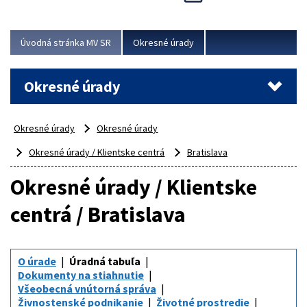
Novinky predstavili na...
Viac
Úvodná stránka MV SR
Okresné úrady
Okresné úrady
Okresné úrady
Okresné úrady
Okresné úrady / Klientske centrá
Bratislava
Okresné úrady / Klientske
centrá / Bratislava
O úrade
Úradná tabuľa
Dokumenty na stiahnutie
Všeobecná vnútorná správa
Živnostenské podnikanie
Životné prostredie