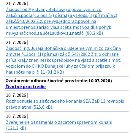
21. 7. 2026 |
Žiadosť od Mgr.Ivany Bališovej o povol.výnim.zo
zak.čin.podľa§13 ods.(2) písm.l) a §14ods.(1) písm.a) a c)
zák.č.543/2002 Z.z. pre vyd.jednoraz.povol. na
umiest.prenos.zariad. vja.a stát.s mot.vozidl.a pohyb
mi.vyznač.chod.za účel.audiovizu.natáč. (90,3 kB)
21. 7. 2026 |
Žiadosť Ing. Juraja Boháčika o udelenie výnim.zo zak.čin.v
zmysle §13ods. (1) písm.a) zák.č. 543/2002 Z.z. o ochrane
prír.a kraj.v znen.neskor.predpisov na vjazd a státie s mot.
vozidlom do CHKO Dunajské luhy za účelom príjazdu k
hausbótu na p. č. 11 (91,2 kB)
Oznámenie odboru životné prostredie:10.07.2026 /
Životné prostredie
10. 7. 2026 |
Rozhodnutie zo zisťovacieho konania SEA ZaD 13 rovnopis
právoplatné (525,6 kB)
10. 7. 2026 |
Zverejnenie oznamenia o zacatom spravnom konani
(121,3 kB)