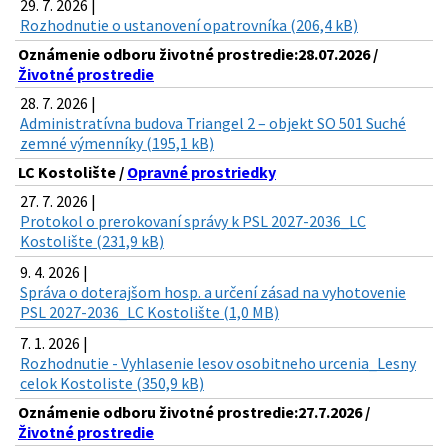
29. 7. 2026 |
Rozhodnutie o ustanovení opatrovníka (206,4 kB)
Oznámenie odboru životné prostredie:28.07.2026 /
Životné prostredie
28. 7. 2026 |
Administratívna budova Triangel 2 – objekt SO 501 Suché
zemné výmenníky (195,1 kB)
LC Kostolište /
Opravné prostriedky
27. 7. 2026 |
Protokol o prerokovaní správy k PSL 2027-2036_LC
Kostolište (231,9 kB)
9. 4. 2026 |
Správa o doterajšom hosp. a určení zásad na vyhotovenie
PSL 2027-2036_LC Kostolište (1,0 MB)
7. 1. 2026 |
Rozhodnutie - Vyhlasenie lesov osobitneho urcenia_Lesny
celok Kostoliste (350,9 kB)
Oznámenie odboru životné prostredie:27.7.2026 /
Životné prostredie