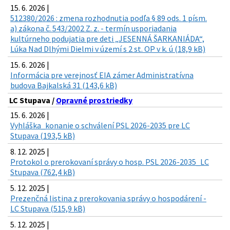
15. 6. 2026 |
512380/2026 : zmena rozhodnutia podľa § 89 ods. 1 písm.
a) zákona č. 543/2002 Z. z. - termín usporiadania
kultúrneho podujatia pre deti „JESENNÁ ŠARKANIÁDA“,
Lúka Nad Dlhými Dielmi v území s 2 st. OP v k. ú (18,9 kB)
15. 6. 2026 |
Informácia pre verejnosť EIA zámer Administratívna
budova Bajkalská 31 (143,6 kB)
LC Stupava /
Opravné prostriedky
15. 6. 2026 |
Vyhláška_konanie o schválení PSL 2026-2035 pre LC
Stupava (193,5 kB)
8. 12. 2025 |
Protokol o prerokovaní správy o hosp. PSL 2026-2035_LC
Stupava (762,4 kB)
5. 12. 2025 |
Prezenčná listina z prerokovania správy o hospodárení -
LC Stupava (515,9 kB)
5. 12. 2025 |