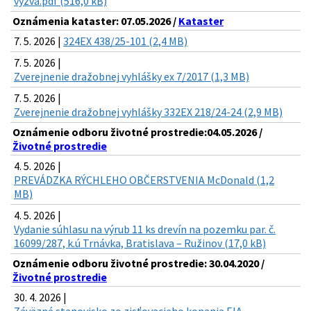
vyzva.pdf (516,0 kB)
Oznámenia kataster: 07.05.2026 /
Kataster
7. 5. 2026 |
324EX 438/25-101 (2,4 MB)
7. 5. 2026 |
Zverejnenie dražobnej vyhlášky ex 7/2017 (1,3 MB)
7. 5. 2026 |
Zverejnenie dražobnej vyhlášky 332EX 218/24-24 (2,9 MB)
Oznámenie odboru životné prostredie:04.05.2026 /
Životné prostredie
4. 5. 2026 |
PREVÁDZKA RÝCHLEHO OBČERSTVENIA McDonald (1,2
MB)
4. 5. 2026 |
Vydanie súhlasu na výrub 11 ks drevín na pozemku par. č.
16099/287, k.ú Trnávka, Bratislava – Ružinov (17,0 kB)
Oznámenie odboru životné prostredie: 30.04.2020 /
Životné prostredie
30. 4. 2026 |