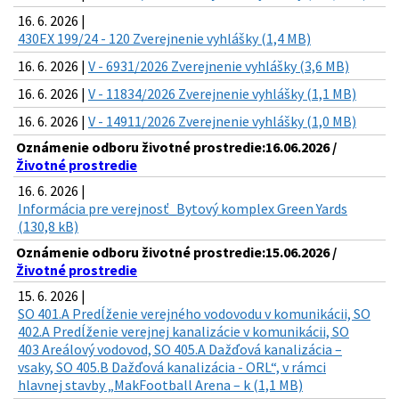
16. 6. 2026 |
430EX 199/24 - 120 Zverejnenie vyhlášky (1,4 MB)
16. 6. 2026 |
V - 6931/2026 Zverejnenie vyhlášky (3,6 MB)
16. 6. 2026 |
V - 11834/2026 Zverejnenie vyhlášky (1,1 MB)
16. 6. 2026 |
V - 14911/2026 Zverejnenie vyhlášky (1,0 MB)
Oznámenie odboru životné prostredie:16.06.2026 /
Životné prostredie
16. 6. 2026 |
Informácia pre verejnosť_Bytový komplex Green Yards
(130,8 kB)
Oznámenie odboru životné prostredie:15.06.2026 /
Životné prostredie
15. 6. 2026 |
SO 401.A Predĺženie verejného vodovodu v komunikácii, SO
402.A Predĺženie verejnej kanalizácie v komunikácii, SO
403 Areálový vodovod, SO 405.A Dažďová kanalizácia –
vsaky, SO 405.B Dažďová kanalizácia - ORL“, v rámci
hlavnej stavby „MakFootball Arena – k (1,1 MB)