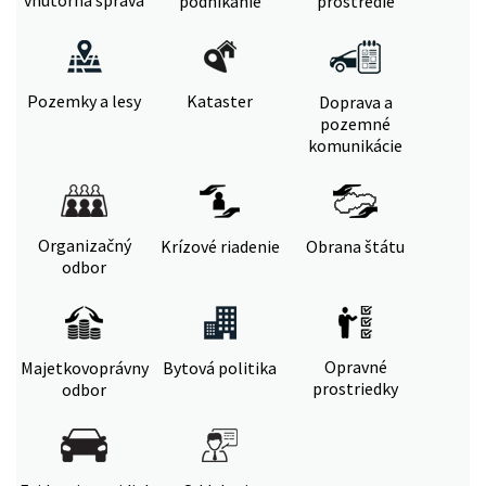
vnútorná správa
podnikanie
prostredie
Pozemky a lesy
Kataster
Doprava a
pozemné
komunikácie
Organizačný
Krízové riadenie
Obrana štátu
odbor
Opravné
Majetkovoprávny
Bytová politika
prostriedky
odbor