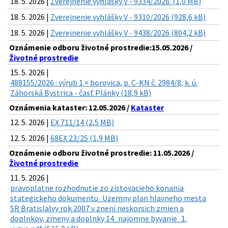
18. 5. 2026 |
Zverejnenie vyhlášky V - 9334/2026. (1,0 MB)
18. 5. 2026 |
Zverejnenie vyhlášky V - 9310/2026 (928,6 kB)
18. 5. 2026 |
Zverejnenie vyhlášky V - 9438/2026 (804,2 kB)
Oznámenie odboru životné prostredie:15.05.2026 /
Životné prostredie
15. 5. 2026 |
488155/2026 : výrub 1 × borovica, p. C-KN č. 2984/8, k. ú.
Záhorská Bystrica - časť Plánky (18,9 kB)
Oznámenia kataster: 12.05.2026 /
Kataster
12. 5. 2026 |
EX 711/14 (2,5 MB)
12. 5. 2026 |
68EX 23/25 (1,9 MB)
Oznámenie odboru životné prostredie: 11.05.2026 /
Životné prostredie
11. 5. 2026 |
pravoplatne rozhodnutie zo zistovacieho konania
stategickeho dokumentu_Uzemny plan hlavneho mesta
SR Bratislalvy rok 2007 v zneni neskorsich zmien a
doplnkov, zmeny a doplnky 14_najomne byvanie_1.