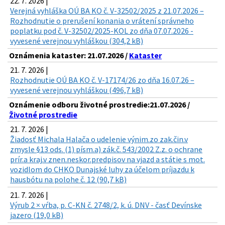
22. 7. 2026 |
Verejná vyhláška OÚ BA KO č. V-32502/2025 z 21.07.2026 –
Rozhodnutie o prerušení konania o vrátení správneho
poplatku pod č. V-32502/2025-KOL zo dňa 07.07.2026 -
vyvesené verejnou vyhláškou (304,2 kB)
Oznámenia kataster: 21.07.2026 /
Kataster
21. 7. 2026 |
Rozhodnutie OÚ BA KO č. V-17174/26 zo dňa 16.07.26 –
vyvesené verejnou vyhláškou (496,7 kB)
Oznámenie odboru životné prostredie:21.07.2026 /
Životné prostredie
21. 7. 2026 |
Žiadosť Michala Halača o udelenie výnim.zo zak.čin.v
zmysle §13 ods. (1) písm.a) zák.č. 543/2002 Z.z. o ochrane
prír.a kraj.v znen.neskor.predpisov na vjazd a státie s mot.
vozidlom do CHKO Dunajské luhy za účelom príjazdu k
hausbótu na polohe č. 12 (90,7 kB)
21. 7. 2026 |
Výrub 2 × vŕba, p. C-KN č. 2748/2, k. ú. DNV - časť Devínske
jazero (19,0 kB)