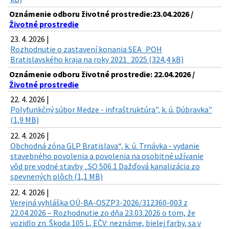
Oznámenie odboru životné prostredie:23.04.2026 /
Životné prostredie
23. 4. 2026 |
Rozhodnutie o zastavení konania SEA_POH
Bratislavského kraja na roky 2021_2025 (324,4 kB)
Oznámenie odboru životné prostredie: 22.04.2026 /
Životné prostredie
22. 4. 2026 |
Polyfunkčný súbor Medze - infraštruktúra", k. ú. Dúbravka"
(1,9 MB)
22. 4. 2026 |
Obchodná zóna GLP Bratislava“, k. ú. Trnávka - vydanie
stavebného povolenia a povolenia na osobitné užívanie
vôd pre vodné stavby „SO 506.1 Dažďová kanalizácia zo
spevnených plôch (1,1 MB)
22. 4. 2026 |
Verejná vyhláška OÚ-BA-OSZP3-2026/312360-003 z
22.04.2026 – Rozhodnutie zo dňa 23.03.2026 o tom, že
vozidlo zn. Škoda 105 L, EČV: neznáme, bielej farby, sa v