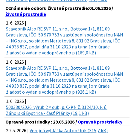
Oznámenie odboru životné prostredie:01.06.2026 /
Životné prostredie
1. 6. 2026 |
Stavebník Alto RE SVP 11, s.r.o., Bottova 1/1, 811 09
Bratislava, IČO: 50 970 753 v zastúpení spoločnosťou N&N
– ING s.r.o., so sídlom Merlotová 8, 831 02 Bratislava, IČO:
44 938 837, podal dňa 31.10.2023 na tunajšom úrade
žiadosť o vydanie vodoprávneho p (169,0 kB)
1. 6. 2026 |
Stavebník Alto RE SVP 11, s.r.o., Bottova 1/1, 811 09
Bratislava, IČO: 50 970 753 v zastúpení spoločnosťou N&N
– ING s.r.o., so sídlom Merlotová 8, 831 02 Bratislava, IČO:
44 938 837, podal dňa 31.10.2023 na tunajšom úrade
žiadosť o vydanie vodoprávneho p (926,1 kB)
1. 6. 2026 |
500330/2026: výrub 2 × dub, p. C-KN č. 3124/10, k. ú.
Záhorská Bystrica - časť Plánky (19,1 kB)
Opravné prostriedky : 29.05.2026 /
Opravné prostriedky
29. 5. 2026 |
Verejná vyhláška Anton Urík (315,7 kB)