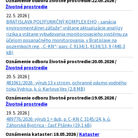
Oznámenie odboru životné prostredie:22.05.2026 /
Životné prostredie
22. 5. 2026 |
BRATISLAVA POLYFUNKČNÝ KOMPLEX EHQ - sanácia
environmentálnej záťaže“ vrátane aktualizácie analýzy
rizika a vrátane vybudovania monitorovacieho systému za
účelom posanačného monitorovania, v Bratislave na
pozemkoch reg. „C-KN“; parc. č. 9134/1, 9134/13, 9 (440,3
kB)
Oznámenie odboru životné prostredie:20.05.2026 /
Životné prostredie
20. 5. 2026 |
481061/2026 : výrub 13 x strom, ochranné pásmo vodného
toku Vydrica, k. ú. Karlova Ves (2,8 MB)
Oznámenie odboru životné prostredie:19.05.2026 /
Životné prostredie
19. 5. 2026 |
489776/2026: výrub 1 × dub, p. C-KN č. 3145/24, k. ú.
Záhorská Bystrica - časť Plánky (19,1 kB)
Oznámenia kataster: 18.05.2026 /
Kataster