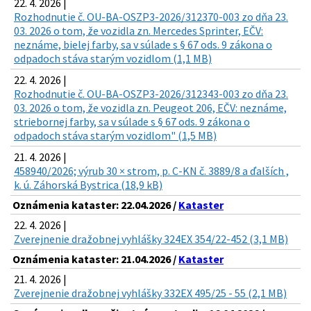
22. 4. 2026 |
Rozhodnutie č. OU-BA-OSZP3-2026/312370-003 zo dňa 23.
03. 2026 o tom, že vozidla zn. Mercedes Sprinter, EČV:
neznáme, bielej farby, sa v súlade s § 67 ods. 9 zákona o
odpadoch stáva starým vozidlom (1,1 MB)
22. 4. 2026 |
Rozhodnutie č. OU-BA-OSZP3-2026/312343-003 zo dňa 23.
03. 2026 o tom, že vozidla zn. Peugeot 206, EČV: neznáme,
striebornej farby, sa v súlade s § 67 ods. 9 zákona o
odpadoch stáva starým vozidlom" (1,5 MB)
21. 4. 2026 |
458940/2026; výrub 30 × strom, p. C-KN č. 3889/8 a ďalších ,
k. ú. Záhorská Bystrica (18,9 kB)
Oznámenia kataster: 22.04.2026 /
Kataster
22. 4. 2026 |
Zverejnenie dražobnej vyhlášky 324EX 354/22-452 (3,1 MB)
Oznámenia kataster: 21.04.2026 /
Kataster
21. 4. 2026 |
Zverejnenie dražobnej vyhlášky 332EX 495/25 - 55 (2,1 MB)