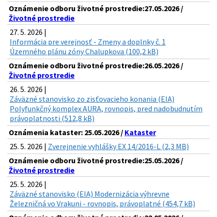
Oznámenie odboru životné prostredie:27.05.2026 /
Životné prostredie
27. 5. 2026 |
Informácia pre verejnosť - Zmeny a doplnky č. 1
Územného plánu zóny Chalupkova (100,2 kB)
Oznámenie odboru životné prostredie:26.05.2026 /
Životné prostredie
26. 5. 2026 |
Záväzné stanovisko zo zisťovacieho konania (EIA)
Polyfunkčný komplex AURA, rovnopis, pred nadobudnutím
právoplatnosti (512,8 kB)
Oznámenia kataster: 25.05.2026 /
Kataster
25. 5. 2026 |
Zverejnenie vyhlášky EX 14/2016-L (2,3 MB)
Oznámenie odboru životné prostredie:25.05.2026 /
Životné prostredie
25. 5. 2026 |
Záväzné stanovisko (EIA) Modernizácia výhrevne
Železničná vo Vrakuni - rovnopis, právoplatné (454,7 kB)