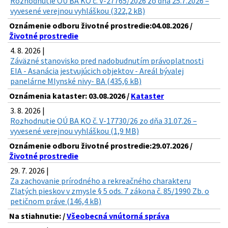
Rozhodnutie OÚ BA KO č. V-27765/2026 zo dňa 25.7.2026 –
vyvesené verejnou vyhláškou (322,2 kB)
Oznámenie odboru životné prostredie:04.08.2026 /
Životné prostredie
4. 8. 2026 |
Záväzné stanovisko pred nadobudnutím právoplatnosti
EIA - Asanácia jestvujúcich objektov - Areál bývalej
panelárne Mlynské nivy- BA (435,6 kB)
Oznámenia kataster: 03.08.2026 /
Kataster
3. 8. 2026 |
Rozhodnutie OÚ BA KO č. V-17730/26 zo dňa 31.07.26 –
vyvesené verejnou vyhláškou (1,9 MB)
Oznámenie odboru životné prostredie:29.07.2026 /
Životné prostredie
29. 7. 2026 |
Za zachovanie prírodného a rekreačného charakteru
Zlatých pieskov v zmysle § 5 ods. 7 zákona č. 85/1990 Zb. o
petičnom práve (146,4 kB)
Na stiahnutie: /
Všeobecná vnútorná správa