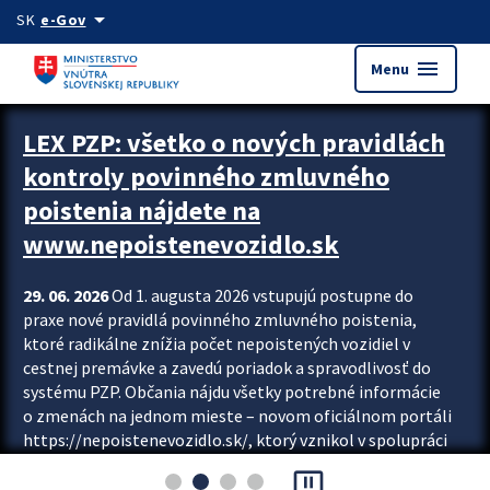
Preskocit na hlavný obsah
arrow_drop_down
SK
e-Gov
menu
Menu
Zastavit automatický posun upútavok
LEX PZP: všetko o nových pravidlách
kontroly povinného zmluvného
poistenia nájdete na
www.nepoistenevozidlo.sk
29. 06. 2026
Od 1. augusta 2026 vstupujú postupne do
praxe nové pravidlá povinného zmluvného poistenia,
ktoré radikálne znížia počet nepoistených vozidiel v
cestnej premávke a zavedú poriadok a spravodlivosť do
systému PZP. Občania nájdu všetky potrebné informácie
o zmenách na jednom mieste – novom oficiálnom portáli
https://nepoistenevozidlo.sk/, ktorý vznikol v spolupráci
Slovenskej kancelárie poisťovateľov (SKP), Slovenskej
pause_presentation
asociácie poisťovní (SLASPO) a Ministerstva vnútra SR.