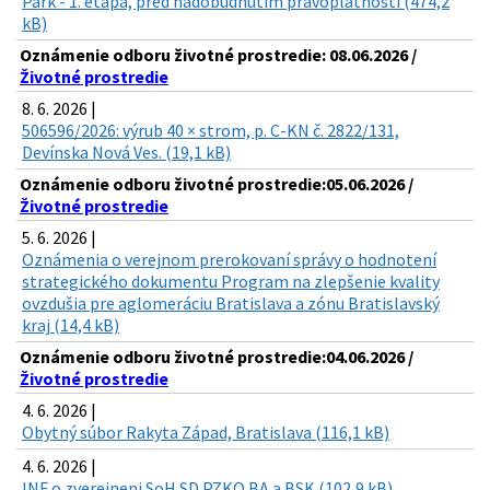
Park - 1. etapa, pred nadobudnutím právoplatnosti (474,2
kB)
Oznámenie odboru životné prostredie: 08.06.2026 /
Životné prostredie
8. 6. 2026 |
506596/2026: výrub 40 × strom, p. C-KN č. 2822/131,
Devínska Nová Ves. (19,1 kB)
Oznámenie odboru životné prostredie:05.06.2026 /
Životné prostredie
5. 6. 2026 |
Oznámenia o verejnom prerokovaní správy o hodnotení
strategického dokumentu Program na zlepšenie kvality
ovzdušia pre aglomeráciu Bratislava a zónu Bratislavský
kraj (14,4 kB)
Oznámenie odboru životné prostredie:04.06.2026 /
Životné prostredie
4. 6. 2026 |
Obytný súbor Rakyta Západ, Bratislava (116,1 kB)
4. 6. 2026 |
INF o zverejneni SoH SD PZKO BA a BSK (102,9 kB)