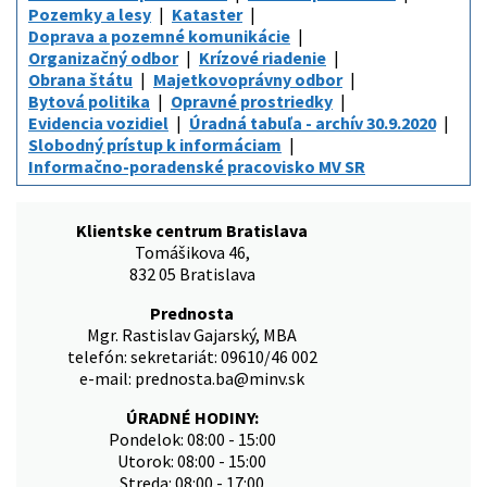
Pozemky a lesy
Kataster
Doprava a pozemné komunikácie
Organizačný odbor
Krízové riadenie
Obrana štátu
Majetkovoprávny odbor
Bytová politika
Opravné prostriedky
Evidencia vozidiel
Úradná tabuľa - archív 30.9.2020
Slobodný prístup k informáciam
Informačno-poradenské pracovisko MV SR
Klientske centrum Bratislava
Tomášikova 46,
832 05 Bratislava
Prednosta
Mgr. Rastislav Gajarský, MBA
telefón: sekretariát: 09610/46 002
e-mail: prednosta.ba@minv.sk
ÚRADNÉ HODINY:
Pondelok: 08:00 - 15:00
Utorok: 08:00 - 15:00
Streda: 08:00 - 17:00