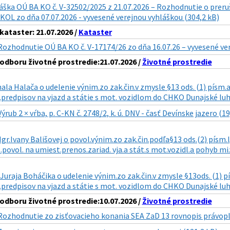
áška OÚ BA KO č. V-32502/2025 z 21.07.2026 – Rozhodnutie o preru
OL zo dňa 07.07.2026 - vyvesené verejnou vyhláškou (304,2 kB)
ataster: 21.07.2026 /
Kataster
Rozhodnutie OÚ BA KO č. V-17174/26 zo dňa 16.07.26 – vyvesené ve
dboru životné prostredie:21.07.2026 /
Životné prostredie
ala Halača o udelenie výnim.zo zak.čin.v zmysle §13 ods. (1) písm.a) 
predpisov na vjazd a státie s mot. vozidlom do CHKO Dunajské luhy
Výrub 2 × vŕba, p. C-KN č. 2748/2, k. ú. DNV - časť Devínske jazero (19
gr.Ivany Bališovej o povol.výnim.zo zak.čin.podľa§13 ods.(2) písm.l) 
.povol. na umiest.prenos.zariad. vja.a stát.s mot.vozidl.a pohyb mi.
 Juraja Boháčika o udelenie výnim.zo zak.čin.v zmysle §13ods. (1) pís
predpisov na vjazd a státie s mot. vozidlom do CHKO Dunajské luhy 
dboru životné prostredie:10.07.2026 /
Životné prostredie
Rozhodnutie zo zisťovacieho konania SEA ZaD 13 rovnopis právopl