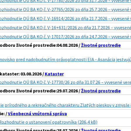
ozhodnutie OÚ BA KO č. V-17780/2026 zo dňa 31.7.2026 – vyvesené 
ozhodnutie OÚ BA KO č. V-27765/2026 zo dňa 25.7.2026 – vyvesené 
ozhodnutie OÚ BA KO č. V-16914/2026 zo dňa 21.7.2026 – vyvesené 
ozhodnutie OÚ BA KO č. V-16+631/2026 zo dňa 21.7.2026 – vyvesené
ozhodnutie OÚ BA KO č. V-17017/2026 zo dňa 24.7.2026 – vyvesené 
dboru životné prostredie:04.08.2026 /
Životné prostredie
ovisko pred nadobudnutím právoplatnosti EIA - Asanácia jestvujúc
ataster: 03.08.2026 /
Kataster
ozhodnutie OÚ BA KO č. V-17730/26 zo dňa 31.07.26 – vyvesené ver
dboru životné prostredie:29.07.2026 /
Životné prostredie
e prírodného a rekreačného charakteru Zlatých pieskov v zmysle § 
e: /
Všeobecná vnútorná správa
Rozhodnutie o ustanovení opatrovníka (206,4 kB)
dboru životné prostredie:28.07.2026 /
Životné prostredie