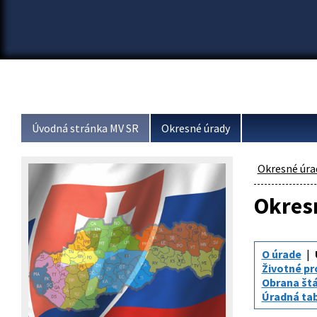
Úvodná stránka MV SR
Okresné úrady
Okresné úra
Okresn
O úrade
Životné pr
Obrana št
Úradná tabu