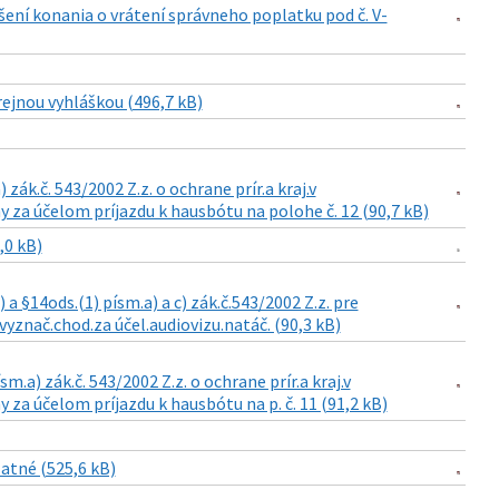
šení konania o vrátení správneho poplatku pod č. V-
rejnou vyhláškou (496,7 kB)
zák.č. 543/2002 Z.z. o ochrane prír.a kraj.v
 za účelom príjazdu k hausbótu na polohe č. 12 (90,7 kB)
,0 kB)
a §14ods.(1) písm.a) a c) zák.č.543/2002 Z.z. pre
vyznač.chod.za účel.audiovizu.natáč. (90,3 kB)
m.a) zák.č. 543/2002 Z.z. o ochrane prír.a kraj.v
za účelom príjazdu k hausbótu na p. č. 11 (91,2 kB)
atné (525,6 kB)