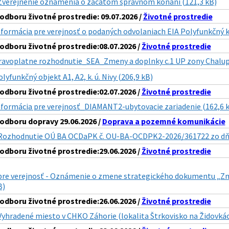
Zverejnenie oznamenia o zacatom spravnom konani (121,3 kB)
dboru životné prostredie: 09.07.2026 /
Životné prostredie
nformácia pre verejnosť o podaných odvolaniach EIA Polyfunkčný
dboru životné prostredie:08.07.2026 /
Životné prostredie
ravoplatne rozhodnutie_SEA_Zmeny a doplnky c.1 UP zony Chalup
lyfunkčný objekt A1, A2, k. ú. Nivy (206,9 kB)
dboru životné prostredie:02.07.2026 /
Životné prostredie
nformácia pre verejnosť_DIAMANT2-ubytovacie zariadenie (162,6 
dboru dopravy 29.06.2026 /
Doprava a pozemné komunikácie
Rozhodnutie OÚ BA OCDaPK č. OU-BA-OCDPK2-2026/361722 zo dňa 
dboru životné prostredie:29.06.2026 /
Životné prostredie
pre verejnosť - Oznámenie o zmene strategického dokumentu „Zm
B)
dboru životné prostredie:26.06.2026 /
Životné prostredie
Vyhradené miesto v CHKO Záhorie (lokalita Štrkovisko na Židovkác