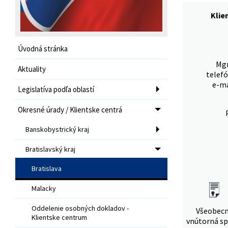
Klie
Úvodná stránka
Mgr
Aktuality
telefó
e-ma
Legislatíva podľa oblastí
Okresné úrady / Klientske centrá
Banskobystrický kraj
Bratislavský kraj
Bratislava
Malacky
Oddelenie osobných dokladov -
Všeobec
Klientske centrum
vnútorná sp