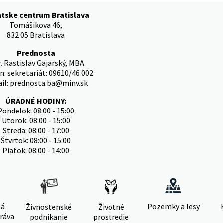
ntske centrum Bratislava
Tomášikova 46,
832 05 Bratislava
Prednosta
. Rastislav Gajarský, MBA
n: sekretariát: 09610/46 002
il: prednosta.ba@minv.sk
ÚRADNÉ HODINY:
Pondelok: 08:00 - 15:00
Utorok: 08:00 - 15:00
Streda: 08:00 - 17:00
Štvrtok: 08:00 - 15:00
Piatok: 08:00 - 14:00
ná
Pozemky a lesy
Živnostenské
Životné
ráva
podnikanie
prostredie