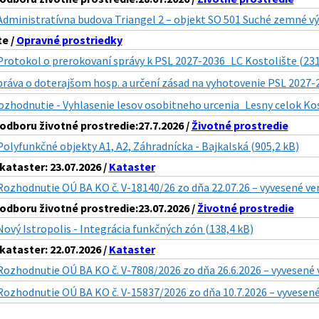
Administratívna budova Triangel 2 – objekt SO 501 Suché zemné v
te /
Opravné prostriedky
Protokol o prerokovaní správy k PSL 2027-2036_LC Kostolište (231
práva o doterajšom hosp. a určení zásad na vyhotovenie PSL 2027-
ozhodnutie - Vyhlasenie lesov osobitneho urcenia_Lesny celok Kos
dboru životné prostredie:27.7.2026 /
Životné prostredie
Polyfunkčné objekty A1, A2, Záhradnícka - Bajkalská (905,2 kB)
ataster: 23.07.2026 /
Kataster
Rozhodnutie OÚ BA KO č. V-18140/26 zo dňa 22.07.26 – vyvesené ve
dboru životné prostredie:23.07.2026 /
Životné prostredie
Nový Istropolis - Integrácia funkčných zón (138,4 kB)
ataster: 22.07.2026 /
Kataster
Rozhodnutie OÚ BA KO č. V-7808/2026 zo dňa 26.6.2026 – vyvesené 
Rozhodnutie OÚ BA KO č. V-15837/2026 zo dňa 10.7.2026 – vyvesené