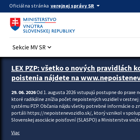
Preskocit na hlavný obsah
arrow_drop_down
verejnej správy SR
Oficiálna stránka
Sekcie MV SR
keyboard_arrow_down
Zastavit automatický posun upútavok
LEX PZP: všetko o nových pravidlách 
poistenia nájdete na www.nepoistenev
29. 06. 2026
Od 1. augusta 2026 vstupujú postupne do praxe 
ktoré radikálne znížia počet nepoistených vozidiel v cestne
systému PZP. Občania nájdu všetky potrebné informácie o 
portáli https://nepoistenevozidlo.sk/, ktorý vznikol v spolu
Slovenskej asociácie poisťovní (SLASPO) a Ministerstva vnútra
Viac