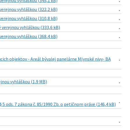
verejnou vyhláškou (345,1 kB)
verejnou vyhláškou (322,2 kB)
verejnou vyhláškou (310,8 kB)
 verejnou vyhláškou (333,6 kB)
verejnou vyhláškou (368,4 kB)
ich objektov - Areál bývalej panelárne Mlynské nivy- BA
ejnou vyhláškou (1,9 MB)
5 ods. 7 zákona č. 85/1990 Zb. o petičnom práve (146,4 kB)