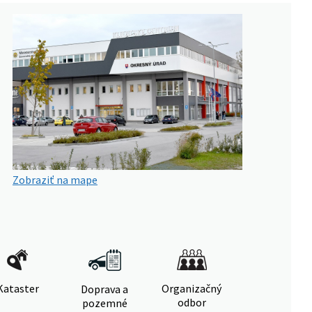
Zobraziť na mape
Kataster
Organizačný
Doprava a
odbor
pozemné