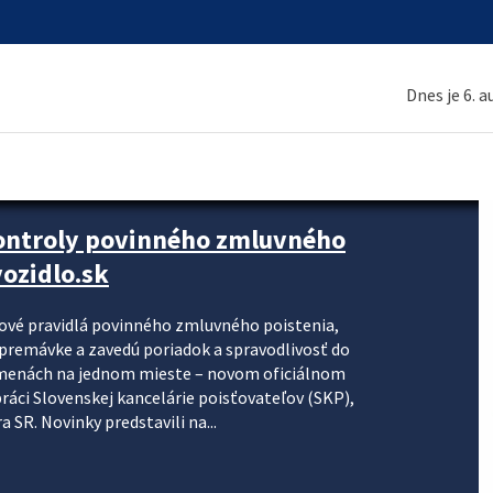
Dnes je 6. 
kontroly povinného zmluvného
ozidlo.sk
nové pravidlá povinného zmluvného poistenia,
j premávke a zavedú poriadok a spravodlivosť do
zmenách na jednom mieste – novom oficiálnom
práci Slovenskej kancelárie poisťovateľov (SKP),
 SR. Novinky predstavili na...