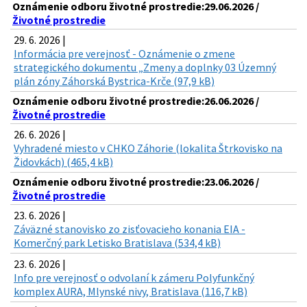
Oznámenie odboru životné prostredie:29.06.2026 /
Životné prostredie
29. 6. 2026 |
Informácia pre verejnosť - Oznámenie o zmene
strategického dokumentu „Zmeny a doplnky 03 Územný
plán zóny Záhorská Bystrica-Krče (97,9 kB)
Oznámenie odboru životné prostredie:26.06.2026 /
Životné prostredie
26. 6. 2026 |
Vyhradené miesto v CHKO Záhorie (lokalita Štrkovisko na
Židovkách) (465,4 kB)
Oznámenie odboru životné prostredie:23.06.2026 /
Životné prostredie
23. 6. 2026 |
Záväzné stanovisko zo zisťovacieho konania EIA -
Komerčný park Letisko Bratislava (534,4 kB)
23. 6. 2026 |
Info pre verejnosť o odvolaní k zámeru Polyfunkčný
komplex AURA, Mlynské nivy, Bratislava (116,7 kB)