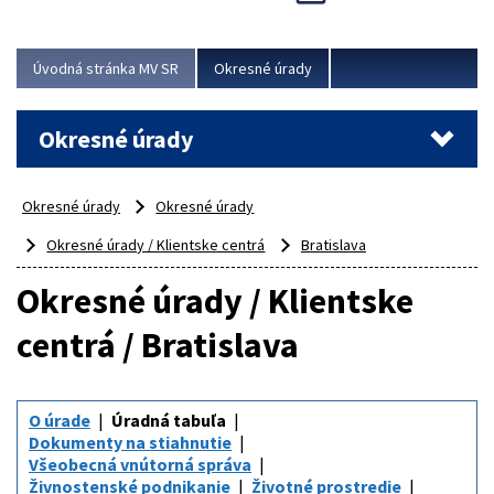
Novinky predstavili na...
Viac
Úvodná stránka MV SR
Okresné úrady
Okresné úrady
Okresné úrady
Okresné úrady
Okresné úrady / Klientske centrá
Bratislava
Okresné úrady / Klientske
centrá / Bratislava
O úrade
Úradná tabuľa
Dokumenty na stiahnutie
Všeobecná vnútorná správa
Živnostenské podnikanie
Životné prostredie