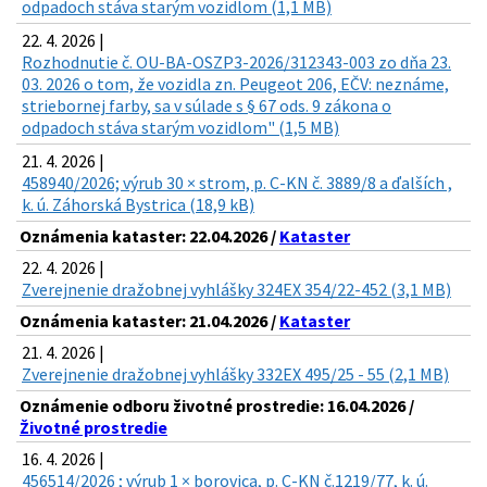
odpadoch stáva starým vozidlom (1,1 MB)
22. 4. 2026 |
Rozhodnutie č. OU-BA-OSZP3-2026/312343-003 zo dňa 23.
03. 2026 o tom, že vozidla zn. Peugeot 206, EČV: neznáme,
striebornej farby, sa v súlade s § 67 ods. 9 zákona o
odpadoch stáva starým vozidlom" (1,5 MB)
21. 4. 2026 |
458940/2026; výrub 30 × strom, p. C-KN č. 3889/8 a ďalších ,
k. ú. Záhorská Bystrica (18,9 kB)
Oznámenia kataster: 22.04.2026 /
Kataster
22. 4. 2026 |
Zverejnenie dražobnej vyhlášky 324EX 354/22-452 (3,1 MB)
Oznámenia kataster: 21.04.2026 /
Kataster
21. 4. 2026 |
Zverejnenie dražobnej vyhlášky 332EX 495/25 - 55 (2,1 MB)
Oznámenie odboru životné prostredie: 16.04.2026 /
Životné prostredie
16. 4. 2026 |
456514/2026 ; výrub 1 × borovica, p. C-KN č.1219/77, k. ú.