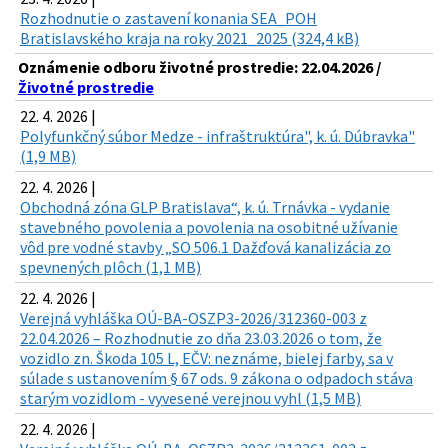
Rozhodnutie o zastavení konania SEA_POH
Bratislavského kraja na roky 2021_2025 (324,4 kB)
Oznámenie odboru životné prostredie: 22.04.2026 /
Životné prostredie
22. 4. 2026 |
Polyfunkčný súbor Medze - infraštruktúra", k. ú. Dúbravka"
(1,9 MB)
22. 4. 2026 |
Obchodná zóna GLP Bratislava“, k. ú. Trnávka - vydanie
stavebného povolenia a povolenia na osobitné užívanie
vôd pre vodné stavby „SO 506.1 Dažďová kanalizácia zo
spevnených plôch (1,1 MB)
22. 4. 2026 |
Verejná vyhláška OÚ-BA-OSZP3-2026/312360-003 z
22.04.2026 – Rozhodnutie zo dňa 23.03.2026 o tom, že
vozidlo zn. Škoda 105 L, EČV: neznáme, bielej farby, sa v
súlade s ustanovením § 67 ods. 9 zákona o odpadoch stáva
starým vozidlom - vyvesené verejnou vyhl (1,5 MB)
22. 4. 2026 |