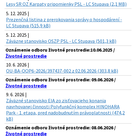
Lesy SR OZ Karpaty pripomienky PSL - LC Stupava (2,1 MB)
5. 12. 2025 |
Prezenčná listina z prerokovania správy o hospodárení -
LC Stupava (515,9 kB)
5. 12. 2025 |
Záväzne stanovisko OSZP PSL - LC Stupava (501,3 kB)
Oznámenie odboru životné prostredie:10.06.2025 /
Životné prostredie
10. 6. 2026 |
OU-BA-OOP6-2026/397437-002 z 02.06.2026 (303,8 kB)
Oznámenie odboru životné prostredie: 09.06.2026 /
Životné prostredie
9. 6. 2026 |
Záväzné stanovisko EIA zo zisťovacieho konania
navrhovanej činnosti Polyfunkčný komplex HINOHARA
Park - 1. etapa, pred nadobudnutím právoplatnosti (474,2
kB)
Oznámenie odboru životné prostredie: 08.06.2026 /
Životné prostredie