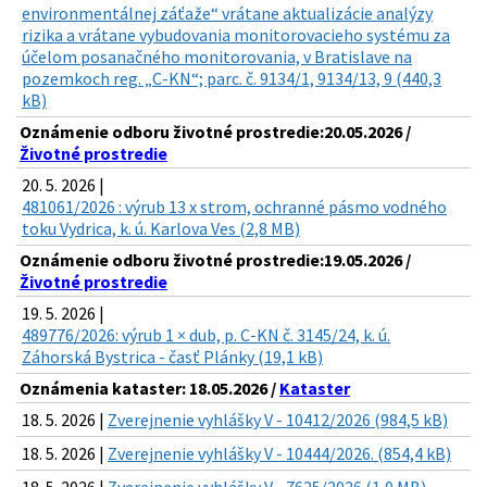
environmentálnej záťaže“ vrátane aktualizácie analýzy
rizika a vrátane vybudovania monitorovacieho systému za
účelom posanačného monitorovania, v Bratislave na
pozemkoch reg. „C-KN“; parc. č. 9134/1, 9134/13, 9 (440,3
kB)
Oznámenie odboru životné prostredie:20.05.2026 /
Životné prostredie
20. 5. 2026 |
481061/2026 : výrub 13 x strom, ochranné pásmo vodného
toku Vydrica, k. ú. Karlova Ves (2,8 MB)
Oznámenie odboru životné prostredie:19.05.2026 /
Životné prostredie
19. 5. 2026 |
489776/2026: výrub 1 × dub, p. C-KN č. 3145/24, k. ú.
Záhorská Bystrica - časť Plánky (19,1 kB)
Oznámenia kataster: 18.05.2026 /
Kataster
18. 5. 2026 |
Zverejnenie vyhlášky V - 10412/2026 (984,5 kB)
18. 5. 2026 |
Zverejnenie vyhlášky V - 10444/2026. (854,4 kB)