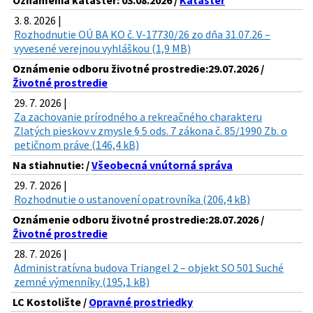
Oznámenia kataster: 03.08.2026 /
Kataster
3. 8. 2026 |
Rozhodnutie OÚ BA KO č. V-17730/26 zo dňa 31.07.26 –
vyvesené verejnou vyhláškou (1,9 MB)
Oznámenie odboru životné prostredie:29.07.2026 /
Životné prostredie
29. 7. 2026 |
Za zachovanie prírodného a rekreačného charakteru
Zlatých pieskov v zmysle § 5 ods. 7 zákona č. 85/1990 Zb. o
petičnom práve (146,4 kB)
Na stiahnutie: /
Všeobecná vnútorná správa
29. 7. 2026 |
Rozhodnutie o ustanovení opatrovníka (206,4 kB)
Oznámenie odboru životné prostredie:28.07.2026 /
Životné prostredie
28. 7. 2026 |
Administratívna budova Triangel 2 – objekt SO 501 Suché
zemné výmenníky (195,1 kB)
LC Kostolište /
Opravné prostriedky