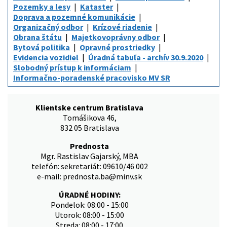
Pozemky a lesy
Kataster
Doprava a pozemné komunikácie
Organizačný odbor
Krízové riadenie
Obrana štátu
Majetkovoprávny odbor
Bytová politika
Opravné prostriedky
Evidencia vozidiel
Úradná tabuľa - archív 30.9.2020
Slobodný prístup k informáciam
Informačno-poradenské pracovisko MV SR
Klientske centrum Bratislava
Tomášikova 46,
832 05 Bratislava
Prednosta
Mgr. Rastislav Gajarský, MBA
telefón: sekretariát: 09610/46 002
e-mail: prednosta.ba@minv.sk
ÚRADNÉ HODINY:
Pondelok: 08:00 - 15:00
Utorok: 08:00 - 15:00
Streda: 08:00 - 17:00