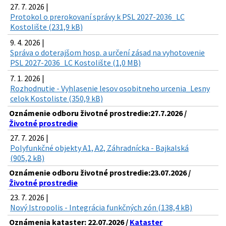
27. 7. 2026 |
Protokol o prerokovaní správy k PSL 2027-2036_LC
Kostolište (231,9 kB)
9. 4. 2026 |
Správa o doterajšom hosp. a určení zásad na vyhotovenie
PSL 2027-2036_LC Kostolište (1,0 MB)
7. 1. 2026 |
Rozhodnutie - Vyhlasenie lesov osobitneho urcenia_Lesny
celok Kostoliste (350,9 kB)
Oznámenie odboru životné prostredie:27.7.2026 /
Životné prostredie
27. 7. 2026 |
Polyfunkčné objekty A1, A2, Záhradnícka - Bajkalská
(905,2 kB)
Oznámenie odboru životné prostredie:23.07.2026 /
Životné prostredie
23. 7. 2026 |
Nový Istropolis - Integrácia funkčných zón (138,4 kB)
Oznámenia kataster: 22.07.2026 /
Kataster