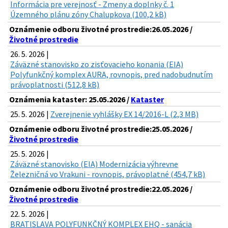
Informácia pre verejnosť - Zmeny a doplnky č. 1
Územného plánu zóny Chalupkova (100,2 kB)
Oznámenie odboru životné prostredie:26.05.2026 /
Životné prostredie
26. 5. 2026 |
Záväzné stanovisko zo zisťovacieho konania (EIA)
Polyfunkčný komplex AURA, rovnopis, pred nadobudnutím
právoplatnosti (512,8 kB)
Oznámenia kataster: 25.05.2026 /
Kataster
25. 5. 2026 |
Zverejnenie vyhlášky EX 14/2016-L (2,3 MB)
Oznámenie odboru životné prostredie:25.05.2026 /
Životné prostredie
25. 5. 2026 |
Záväzné stanovisko (EIA) Modernizácia výhrevne
Železničná vo Vrakuni - rovnopis, právoplatné (454,7 kB)
Oznámenie odboru životné prostredie:22.05.2026 /
Životné prostredie
22. 5. 2026 |
BRATISLAVA POLYFUNKČNÝ KOMPLEX EHQ - sanácia