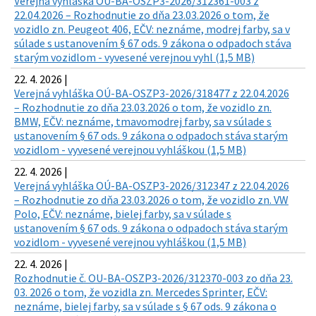
Verejná vyhláška OÚ-BA-OSZP3-2026/312361-003 z
22.04.2026 – Rozhodnutie zo dňa 23.03.2026 o tom, že
vozidlo zn. Peugeot 406, EČV: neznáme, modrej farby, sa v
súlade s ustanovením § 67 ods. 9 zákona o odpadoch stáva
starým vozidlom - vyvesené verejnou vyhl (1,5 MB)
22. 4. 2026 |
Verejná vyhláška OÚ-BA-OSZP3-2026/318477 z 22.04.2026
– Rozhodnutie zo dňa 23.03.2026 o tom, že vozidlo zn.
BMW, EČV: neznáme, tmavomodrej farby, sa v súlade s
ustanovením § 67 ods. 9 zákona o odpadoch stáva starým
vozidlom - vyvesené verejnou vyhláškou (1,5 MB)
22. 4. 2026 |
Verejná vyhláška OÚ-BA-OSZP3-2026/312347 z 22.04.2026
– Rozhodnutie zo dňa 23.03.2026 o tom, že vozidlo zn. VW
Polo, EČV: neznáme, bielej farby, sa v súlade s
ustanovením § 67 ods. 9 zákona o odpadoch stáva starým
vozidlom - vyvesené verejnou vyhláškou (1,5 MB)
22. 4. 2026 |
Rozhodnutie č. OU-BA-OSZP3-2026/312370-003 zo dňa 23.
03. 2026 o tom, že vozidla zn. Mercedes Sprinter, EČV:
neznáme, bielej farby, sa v súlade s § 67 ods. 9 zákona o