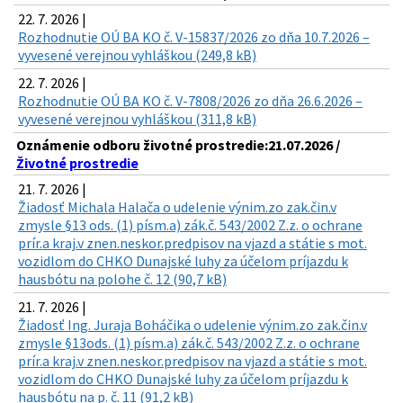
22. 7. 2026 |
Rozhodnutie OÚ BA KO č. V-15837/2026 zo dňa 10.7.2026 –
vyvesené verejnou vyhláškou (249,8 kB)
22. 7. 2026 |
Rozhodnutie OÚ BA KO č. V-7808/2026 zo dňa 26.6.2026 –
vyvesené verejnou vyhláškou (311,8 kB)
Oznámenie odboru životné prostredie:21.07.2026 /
Životné prostredie
21. 7. 2026 |
Žiadosť Michala Halača o udelenie výnim.zo zak.čin.v
zmysle §13 ods. (1) písm.a) zák.č. 543/2002 Z.z. o ochrane
prír.a kraj.v znen.neskor.predpisov na vjazd a státie s mot.
vozidlom do CHKO Dunajské luhy za účelom príjazdu k
hausbótu na polohe č. 12 (90,7 kB)
21. 7. 2026 |
Žiadosť Ing. Juraja Boháčika o udelenie výnim.zo zak.čin.v
zmysle §13ods. (1) písm.a) zák.č. 543/2002 Z.z. o ochrane
prír.a kraj.v znen.neskor.predpisov na vjazd a státie s mot.
vozidlom do CHKO Dunajské luhy za účelom príjazdu k
hausbótu na p. č. 11 (91,2 kB)