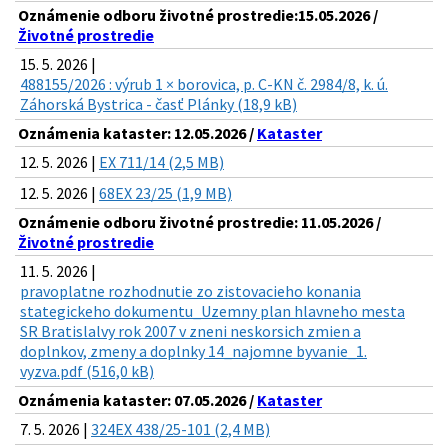
Oznámenie odboru životné prostredie:15.05.2026 /
Životné prostredie
15. 5. 2026 |
488155/2026 : výrub 1 × borovica, p. C-KN č. 2984/8, k. ú.
Záhorská Bystrica - časť Plánky (18,9 kB)
Oznámenia kataster: 12.05.2026 /
Kataster
12. 5. 2026 |
EX 711/14 (2,5 MB)
12. 5. 2026 |
68EX 23/25 (1,9 MB)
Oznámenie odboru životné prostredie: 11.05.2026 /
Životné prostredie
11. 5. 2026 |
pravoplatne rozhodnutie zo zistovacieho konania
stategickeho dokumentu_Uzemny plan hlavneho mesta
SR Bratislalvy rok 2007 v zneni neskorsich zmien a
doplnkov, zmeny a doplnky 14_najomne byvanie_1.
vyzva.pdf (516,0 kB)
Oznámenia kataster: 07.05.2026 /
Kataster
7. 5. 2026 |
324EX 438/25-101 (2,4 MB)