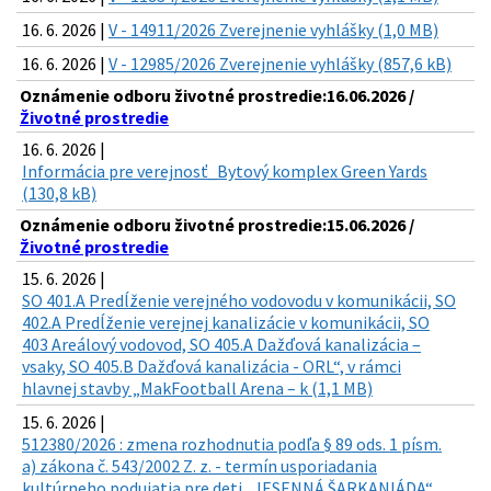
16. 6. 2026 |
V - 14911/2026 Zverejnenie vyhlášky (1,0 MB)
16. 6. 2026 |
V - 12985/2026 Zverejnenie vyhlášky (857,6 kB)
Oznámenie odboru životné prostredie:16.06.2026 /
Životné prostredie
16. 6. 2026 |
Informácia pre verejnosť_Bytový komplex Green Yards
(130,8 kB)
Oznámenie odboru životné prostredie:15.06.2026 /
Životné prostredie
15. 6. 2026 |
SO 401.A Predĺženie verejného vodovodu v komunikácii, SO
402.A Predĺženie verejnej kanalizácie v komunikácii, SO
403 Areálový vodovod, SO 405.A Dažďová kanalizácia –
vsaky, SO 405.B Dažďová kanalizácia - ORL“, v rámci
hlavnej stavby „MakFootball Arena – k (1,1 MB)
15. 6. 2026 |
512380/2026 : zmena rozhodnutia podľa § 89 ods. 1 písm.
a) zákona č. 543/2002 Z. z. - termín usporiadania
kultúrneho podujatia pre deti „JESENNÁ ŠARKANIÁDA“,