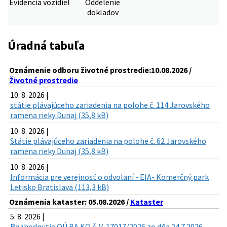
Evidencia vozidiel
Oddelenie
dokladov
Úradná tabuľa
Oznámenie odboru životné prostredie:10.08.2026 /
Životné prostredie
10. 8. 2026 |
státie plávajúceho zariadenia na polohe č. 114 Jarovského
ramena rieky Dunaj (35,8 kB)
10. 8. 2026 |
Státie plávajúceho zariadenia na polohe č. 62 Jarovského
ramena rieky Dunaj (35,8 kB)
10. 8. 2026 |
Informácia pre verejnosť o odvolaní - EIA- Komerčný park
Letisko Bratislava (113,3 kB)
Oznámenia kataster: 05.08.2026 /
Kataster
5. 8. 2026 |
Rozhodnutie OÚ BA KO č. V-17017/2026 zo dňa 24.7.2026 –