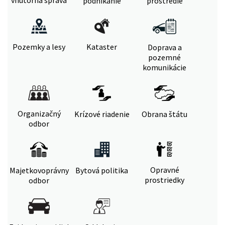
vnútorná správa
podnikanie
prostredie
Pozemky a lesy
Kataster
Doprava a
pozemné
komunikácie
Organizačný
Krízové riadenie
Obrana štátu
odbor
Opravné
Majetkovoprávny
Bytová politika
prostriedky
odbor