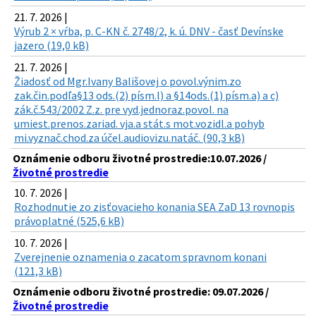
21. 7. 2026 |
Výrub 2 × vŕba, p. C-KN č. 2748/2, k. ú. DNV - časť Devínske
jazero (19,0 kB)
21. 7. 2026 |
Žiadosť od Mgr.Ivany Bališovej o povol.výnim.zo
zak.čin.podľa§13 ods.(2) písm.l) a §14ods.(1) písm.a) a c)
zák.č.543/2002 Z.z. pre vyd.jednoraz.povol. na
umiest.prenos.zariad. vja.a stát.s mot.vozidl.a pohyb
mi.vyznač.chod.za účel.audiovizu.natáč. (90,3 kB)
Oznámenie odboru životné prostredie:10.07.2026 /
Životné prostredie
10. 7. 2026 |
Rozhodnutie zo zisťovacieho konania SEA ZaD 13 rovnopis
právoplatné (525,6 kB)
10. 7. 2026 |
Zverejnenie oznamenia o zacatom spravnom konani
(121,3 kB)
Oznámenie odboru životné prostredie: 09.07.2026 /
Životné prostredie