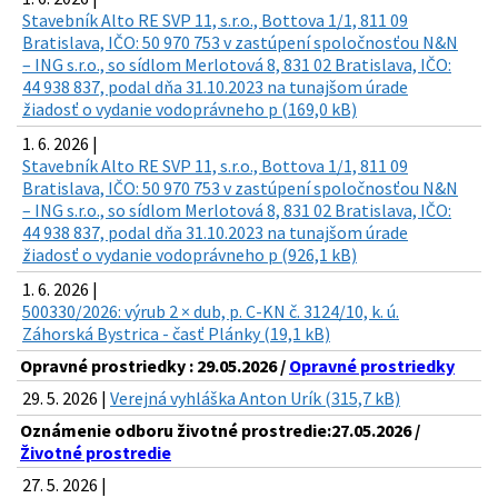
Stavebník Alto RE SVP 11, s.r.o., Bottova 1/1, 811 09
Bratislava, IČO: 50 970 753 v zastúpení spoločnosťou N&N
– ING s.r.o., so sídlom Merlotová 8, 831 02 Bratislava, IČO:
44 938 837, podal dňa 31.10.2023 na tunajšom úrade
žiadosť o vydanie vodoprávneho p (169,0 kB)
1. 6. 2026 |
Stavebník Alto RE SVP 11, s.r.o., Bottova 1/1, 811 09
Bratislava, IČO: 50 970 753 v zastúpení spoločnosťou N&N
– ING s.r.o., so sídlom Merlotová 8, 831 02 Bratislava, IČO:
44 938 837, podal dňa 31.10.2023 na tunajšom úrade
žiadosť o vydanie vodoprávneho p (926,1 kB)
1. 6. 2026 |
500330/2026: výrub 2 × dub, p. C-KN č. 3124/10, k. ú.
Záhorská Bystrica - časť Plánky (19,1 kB)
Opravné prostriedky : 29.05.2026 /
Opravné prostriedky
29. 5. 2026 |
Verejná vyhláška Anton Urík (315,7 kB)
Oznámenie odboru životné prostredie:27.05.2026 /
Životné prostredie
27. 5. 2026 |