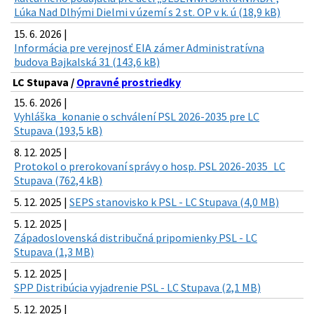
Lúka Nad Dlhými Dielmi v území s 2 st. OP v k. ú (18,9 kB)
15. 6. 2026 |
Informácia pre verejnosť EIA zámer Administratívna
budova Bajkalská 31 (143,6 kB)
LC Stupava /
Opravné prostriedky
15. 6. 2026 |
Vyhláška_konanie o schválení PSL 2026-2035 pre LC
Stupava (193,5 kB)
8. 12. 2025 |
Protokol o prerokovaní správy o hosp. PSL 2026-2035_LC
Stupava (762,4 kB)
5. 12. 2025 |
SEPS stanovisko k PSL - LC Stupava (4,0 MB)
5. 12. 2025 |
Západoslovenská distribučná pripomienky PSL - LC
Stupava (1,3 MB)
5. 12. 2025 |
SPP Distribúcia vyjadrenie PSL - LC Stupava (2,1 MB)
5. 12. 2025 |