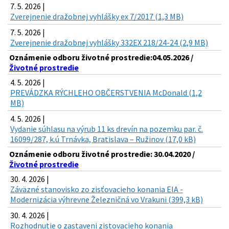
7. 5. 2026 |
Zverejnenie dražobnej vyhlášky ex 7/2017 (1,3 MB)
7. 5. 2026 |
Zverejnenie dražobnej vyhlášky 332EX 218/24-24 (2,9 MB)
Oznámenie odboru životné prostredie:04.05.2026 /
Životné prostredie
4. 5. 2026 |
PREVÁDZKA RÝCHLEHO OBČERSTVENIA McDonald (1,2
MB)
4. 5. 2026 |
Vydanie súhlasu na výrub 11 ks drevín na pozemku par. č.
16099/287, k.ú Trnávka, Bratislava – Ružinov (17,0 kB)
Oznámenie odboru životné prostredie: 30.04.2020 /
Životné prostredie
30. 4. 2026 |
Záväzné stanovisko zo zisťovacieho konania EIA -
Modernizácia výhrevne Železničná vo Vrakuni (399,3 kB)
30. 4. 2026 |
Rozhodnutie o zastaveni zistovacieho konania