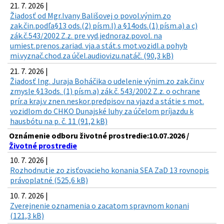
21. 7. 2026 |
Žiadosť od Mgr.Ivany Bališovej o povol.výnim.zo
zak.čin.podľa§13 ods.(2) písm.l) a §14ods.(1) písm.a) a c)
zák.č.543/2002 Z.z. pre vyd.jednoraz.povol. na
umiest.prenos.zariad. vja.a stát.s mot.vozidl.a pohyb
mi.vyznač.chod.za účel.audiovizu.natáč. (90,3 kB)
21. 7. 2026 |
Žiadosť Ing. Juraja Boháčika o udelenie výnim.zo zak.čin.v
zmysle §13ods. (1) písm.a) zák.č. 543/2002 Z.z. o ochrane
prír.a kraj.v znen.neskor.predpisov na vjazd a státie s mot.
vozidlom do CHKO Dunajské luhy za účelom príjazdu k
hausbótu na p. č. 11 (91,2 kB)
Oznámenie odboru životné prostredie:10.07.2026 /
Životné prostredie
10. 7. 2026 |
Rozhodnutie zo zisťovacieho konania SEA ZaD 13 rovnopis
právoplatné (525,6 kB)
10. 7. 2026 |
Zverejnenie oznamenia o zacatom spravnom konani
(121,3 kB)