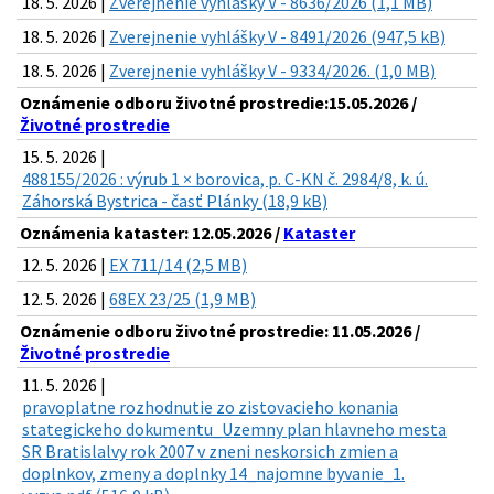
18. 5. 2026 |
Zverejnenie vyhlášky V - 8636/2026 (1,1 MB)
18. 5. 2026 |
Zverejnenie vyhlášky V - 8491/2026 (947,5 kB)
18. 5. 2026 |
Zverejnenie vyhlášky V - 9334/2026. (1,0 MB)
Oznámenie odboru životné prostredie:15.05.2026 /
Životné prostredie
15. 5. 2026 |
488155/2026 : výrub 1 × borovica, p. C-KN č. 2984/8, k. ú.
Záhorská Bystrica - časť Plánky (18,9 kB)
Oznámenia kataster: 12.05.2026 /
Kataster
12. 5. 2026 |
EX 711/14 (2,5 MB)
12. 5. 2026 |
68EX 23/25 (1,9 MB)
Oznámenie odboru životné prostredie: 11.05.2026 /
Životné prostredie
11. 5. 2026 |
pravoplatne rozhodnutie zo zistovacieho konania
stategickeho dokumentu_Uzemny plan hlavneho mesta
SR Bratislalvy rok 2007 v zneni neskorsich zmien a
doplnkov, zmeny a doplnky 14_najomne byvanie_1.