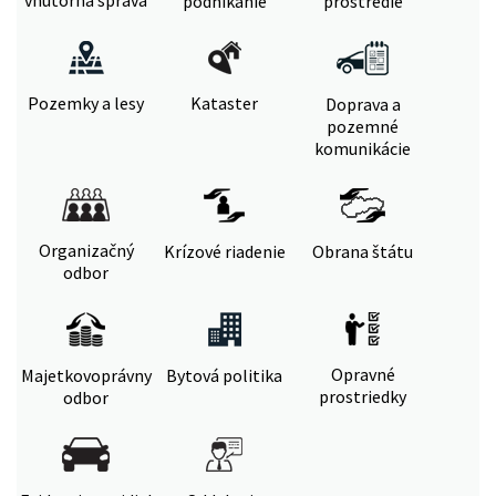
vnútorná správa
podnikanie
prostredie
Pozemky a lesy
Kataster
Doprava a
pozemné
komunikácie
Organizačný
Krízové riadenie
Obrana štátu
odbor
Opravné
Majetkovoprávny
Bytová politika
prostriedky
odbor