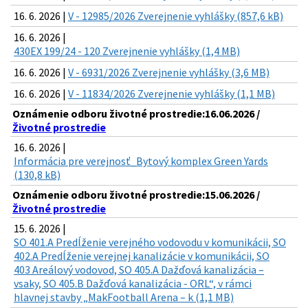
16. 6. 2026 |
V - 12985/2026 Zverejnenie vyhlášky (857,6 kB)
16. 6. 2026 |
430EX 199/24 - 120 Zverejnenie vyhlášky (1,4 MB)
16. 6. 2026 |
V - 6931/2026 Zverejnenie vyhlášky (3,6 MB)
16. 6. 2026 |
V - 11834/2026 Zverejnenie vyhlášky (1,1 MB)
Oznámenie odboru životné prostredie:16.06.2026 /
Životné prostredie
16. 6. 2026 |
Informácia pre verejnosť_Bytový komplex Green Yards
(130,8 kB)
Oznámenie odboru životné prostredie:15.06.2026 /
Životné prostredie
15. 6. 2026 |
SO 401.A Predĺženie verejného vodovodu v komunikácii, SO
402.A Predĺženie verejnej kanalizácie v komunikácii, SO
403 Areálový vodovod, SO 405.A Dažďová kanalizácia –
vsaky, SO 405.B Dažďová kanalizácia - ORL“, v rámci
hlavnej stavby „MakFootball Arena – k (1,1 MB)