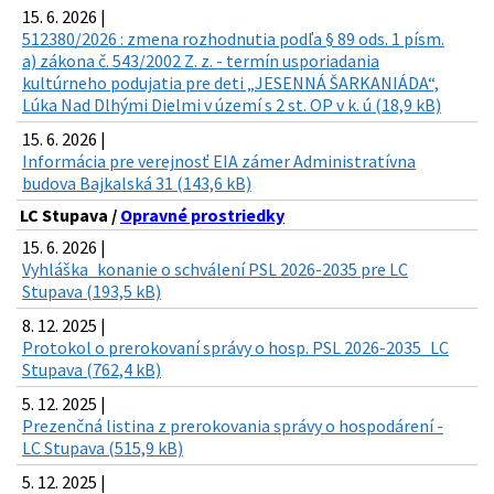
15. 6. 2026 |
512380/2026 : zmena rozhodnutia podľa § 89 ods. 1 písm.
a) zákona č. 543/2002 Z. z. - termín usporiadania
kultúrneho podujatia pre deti „JESENNÁ ŠARKANIÁDA“,
Lúka Nad Dlhými Dielmi v území s 2 st. OP v k. ú (18,9 kB)
15. 6. 2026 |
Informácia pre verejnosť EIA zámer Administratívna
budova Bajkalská 31 (143,6 kB)
LC Stupava /
Opravné prostriedky
15. 6. 2026 |
Vyhláška_konanie o schválení PSL 2026-2035 pre LC
Stupava (193,5 kB)
8. 12. 2025 |
Protokol o prerokovaní správy o hosp. PSL 2026-2035_LC
Stupava (762,4 kB)
5. 12. 2025 |
Prezenčná listina z prerokovania správy o hospodárení -
LC Stupava (515,9 kB)
5. 12. 2025 |