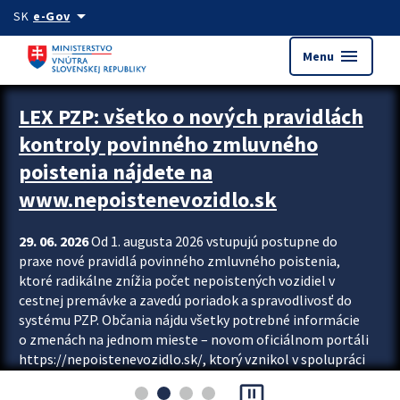
Preskocit na hlavný obsah
arrow_drop_down
SK
e-Gov
menu
Menu
Zastavit automatický posun upútavok
LEX PZP: všetko o nových pravidlách
kontroly povinného zmluvného
poistenia nájdete na
www.nepoistenevozidlo.sk
29. 06. 2026
Od 1. augusta 2026 vstupujú postupne do
praxe nové pravidlá povinného zmluvného poistenia,
ktoré radikálne znížia počet nepoistených vozidiel v
cestnej premávke a zavedú poriadok a spravodlivosť do
systému PZP. Občania nájdu všetky potrebné informácie
o zmenách na jednom mieste – novom oficiálnom portáli
https://nepoistenevozidlo.sk/, ktorý vznikol v spolupráci
Slovenskej kancelárie poisťovateľov (SKP), Slovenskej
pause_presentation
asociácie poisťovní (SLASPO) a Ministerstva vnútra SR.