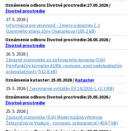
Oznámenie odboru životné prostredie:27.05.2026 /
Životné prostredie
27. 5. 2026 |
Informácia pre verejnosť - Zmeny a doplnky č. 1
Územného plánu zóny Chalupkova (100,2 kB)
Oznámenie odboru životné prostredie:26.05.2026 /
Životné prostredie
26. 5. 2026 |
Záväzné stanovisko zo zisťovacieho konania (EIA)
Polyfunkčný komplex AURA, rovnopis, pred nadobudnutím
právoplatnosti (512,8 kB)
Oznámenia kataster: 25.05.2026 /
Kataster
25. 5. 2026 |
Zverejnenie vyhlášky EX 14/2016-L (2,3 MB)
Oznámenie odboru životné prostredie:25.05.2026 /
Životné prostredie
25. 5. 2026 |
Záväzné stanovisko (EIA) Modernizácia výhrevne
Železničná vo Vrakuni - rovnopis, právoplatné (454,7 kB)