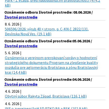
Park - 1. etapa, pred nadobudnutím právoplatnosti (474,2
kB)
Oznámenie odboru životné prostredie: 08.06.2026 /
Životné prostredie
8. 6. 2026 |
506596/2026: výrub 40 × strom, p. C-KN č. 2822/131,
Devínska Nová Ves. (19,1 kB)
Oznámenie odboru životné prostredie:05.06.2026 /
Životné prostredie
5. 6. 2026 |
Oznámenia o verejnom prerokovaní správy o hodnotení
strategického dokumentu Program na zlepšenie kvality
ovzdušia pre aglomeráciu Bratislava a zónu Bratislavský
kraj (14,4 kB)
Oznámenie odboru životné prostredie:04.06.2026 /
Životné prostredie
4. 6. 2026 |
Obytný súbor Rakyta Západ, Bratislava (116,1 kB)
4. 6. 2026 |
INF o zverejneni SoH SD PZKO BA a BSK (102,9 kB)