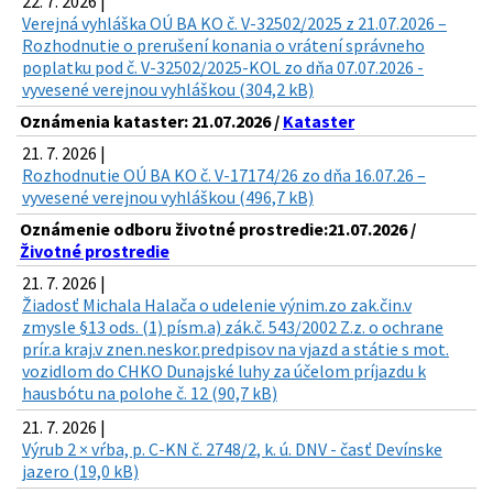
22. 7. 2026 |
Verejná vyhláška OÚ BA KO č. V-32502/2025 z 21.07.2026 –
Rozhodnutie o prerušení konania o vrátení správneho
poplatku pod č. V-32502/2025-KOL zo dňa 07.07.2026 -
vyvesené verejnou vyhláškou (304,2 kB)
Oznámenia kataster: 21.07.2026 /
Kataster
21. 7. 2026 |
Rozhodnutie OÚ BA KO č. V-17174/26 zo dňa 16.07.26 –
vyvesené verejnou vyhláškou (496,7 kB)
Oznámenie odboru životné prostredie:21.07.2026 /
Životné prostredie
21. 7. 2026 |
Žiadosť Michala Halača o udelenie výnim.zo zak.čin.v
zmysle §13 ods. (1) písm.a) zák.č. 543/2002 Z.z. o ochrane
prír.a kraj.v znen.neskor.predpisov na vjazd a státie s mot.
vozidlom do CHKO Dunajské luhy za účelom príjazdu k
hausbótu na polohe č. 12 (90,7 kB)
21. 7. 2026 |
Výrub 2 × vŕba, p. C-KN č. 2748/2, k. ú. DNV - časť Devínske
jazero (19,0 kB)