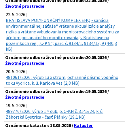
Oznámenie odboru životné prostredie:22.05.2026 /
Životné prostredie
22. 5. 2026 |
BRATISLAVA POLYFUNKČNÝ KOMPLEX EHQ - sanácia
environmentálnej záťaže“ vrátane aktualizácie analýzy
rizika a vrátane vybudovania monitorovacieho systému za
účelom posanačného monitorovania, v Bratislave na
pozemkoch reg. „C-KN“; parc. č. 9134/1, 9134/13, 9 (440,3
kB)
Oznámenie odboru životné prostredie:20.05.2026 /
Životné prostredie
20. 5. 2026 |
481061/2026 : výrub 13 x strom, ochranné pásmo vodného
toku Vydrica, k. ú. Karlova Ves (2,8 MB)
Oznámenie odboru životné prostredie:19.05.2026 /
Životné prostredie
19. 5. 2026 |
489776/2026: výrub 1 × dub, p. C-KN č. 3145/24, k. ú.
Záhorská Bystrica - časť Plánky (19,1 kB)
Oznámenia kataster: 18.05.2026 /
Kataster