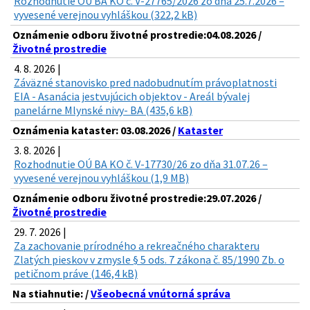
Rozhodnutie OÚ BA KO č. V-27765/2026 zo dňa 25.7.2026 –
vyvesené verejnou vyhláškou (322,2 kB)
Oznámenie odboru životné prostredie:04.08.2026 /
Životné prostredie
4. 8. 2026 |
Záväzné stanovisko pred nadobudnutím právoplatnosti
EIA - Asanácia jestvujúcich objektov - Areál bývalej
panelárne Mlynské nivy- BA (435,6 kB)
Oznámenia kataster: 03.08.2026 /
Kataster
3. 8. 2026 |
Rozhodnutie OÚ BA KO č. V-17730/26 zo dňa 31.07.26 –
vyvesené verejnou vyhláškou (1,9 MB)
Oznámenie odboru životné prostredie:29.07.2026 /
Životné prostredie
29. 7. 2026 |
Za zachovanie prírodného a rekreačného charakteru
Zlatých pieskov v zmysle § 5 ods. 7 zákona č. 85/1990 Zb. o
petičnom práve (146,4 kB)
Na stiahnutie: /
Všeobecná vnútorná správa