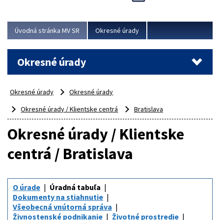
Novinky predstavili na...
Viac
Úvodná stránka MV SR
Okresné úrady
Okresné úrady
Okresné úrady
Okresné úrady
Okresné úrady / Klientske centrá
Bratislava
Okresné úrady / Klientske
centrá / Bratislava
O úrade
Úradná tabuľa
Dokumenty na stiahnutie
Všeobecná vnútorná správa
Živnostenské podnikanie
Životné prostredie