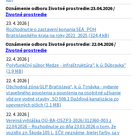
Oznámenie odboru životné prostredie:23.04.2026 /
Životné prostredie
23. 4. 2026 |
Rozhodnutie o zastavení konania SEA_POH
Bratislavského kraja na roky 2021_2025 (324,4 kB)
Oznámenie odboru životné prostredie: 22.04.2026 /
Životné prostredie
22. 4. 2026 |
Polyfunkčný súbor Medze - infraštruktúra", k. ú. Dúbravka"
(1,9 MB)
22. 4. 2026 |
Obchodná zóna GLP Bratislava“, k. ú. Trnávka - vydanie
stavebného povolenia a povolenia na osobitné užívanie
vôd pre vodné stavby „SO 506.1 Dažďová kanalizácia zo
spevnených plôch (1,1 MB)
22. 4. 2026 |
Verejná vyhláška OÚ-BA-OSZP3-2026/312360-003 z
22.04.2026 – Rozhodnutie zo dňa 23.03.2026 o tom, že
vozidlo zn. Škoda 105 L, EČV: neznáme, bielej farby, sa v