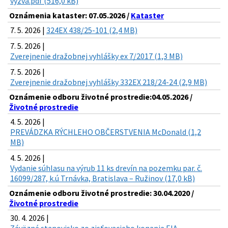
vyzva.pdf (516,0 kB)
Oznámenia kataster: 07.05.2026 /
Kataster
7. 5. 2026 |
324EX 438/25-101 (2,4 MB)
7. 5. 2026 |
Zverejnenie dražobnej vyhlášky ex 7/2017 (1,3 MB)
7. 5. 2026 |
Zverejnenie dražobnej vyhlášky 332EX 218/24-24 (2,9 MB)
Oznámenie odboru životné prostredie:04.05.2026 /
Životné prostredie
4. 5. 2026 |
PREVÁDZKA RÝCHLEHO OBČERSTVENIA McDonald (1,2
MB)
4. 5. 2026 |
Vydanie súhlasu na výrub 11 ks drevín na pozemku par. č.
16099/287, k.ú Trnávka, Bratislava – Ružinov (17,0 kB)
Oznámenie odboru životné prostredie: 30.04.2020 /
Životné prostredie
30. 4. 2026 |