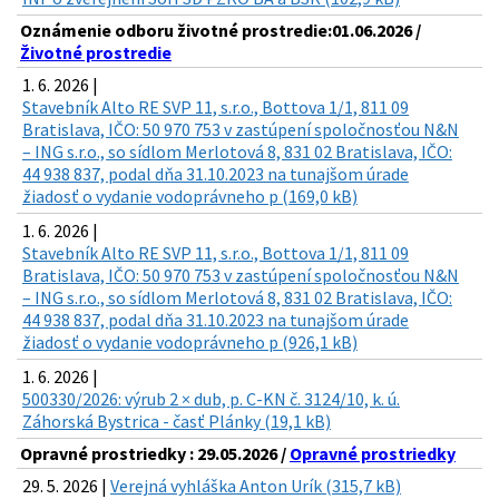
Oznámenie odboru životné prostredie:01.06.2026 /
Životné prostredie
1. 6. 2026 |
Stavebník Alto RE SVP 11, s.r.o., Bottova 1/1, 811 09
Bratislava, IČO: 50 970 753 v zastúpení spoločnosťou N&N
– ING s.r.o., so sídlom Merlotová 8, 831 02 Bratislava, IČO:
44 938 837, podal dňa 31.10.2023 na tunajšom úrade
žiadosť o vydanie vodoprávneho p (169,0 kB)
1. 6. 2026 |
Stavebník Alto RE SVP 11, s.r.o., Bottova 1/1, 811 09
Bratislava, IČO: 50 970 753 v zastúpení spoločnosťou N&N
– ING s.r.o., so sídlom Merlotová 8, 831 02 Bratislava, IČO:
44 938 837, podal dňa 31.10.2023 na tunajšom úrade
žiadosť o vydanie vodoprávneho p (926,1 kB)
1. 6. 2026 |
500330/2026: výrub 2 × dub, p. C-KN č. 3124/10, k. ú.
Záhorská Bystrica - časť Plánky (19,1 kB)
Opravné prostriedky : 29.05.2026 /
Opravné prostriedky
29. 5. 2026 |
Verejná vyhláška Anton Urík (315,7 kB)