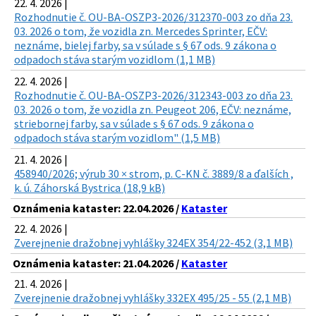
22. 4. 2026 |
Rozhodnutie č. OU-BA-OSZP3-2026/312370-003 zo dňa 23.
03. 2026 o tom, že vozidla zn. Mercedes Sprinter, EČV:
neznáme, bielej farby, sa v súlade s § 67 ods. 9 zákona o
odpadoch stáva starým vozidlom (1,1 MB)
22. 4. 2026 |
Rozhodnutie č. OU-BA-OSZP3-2026/312343-003 zo dňa 23.
03. 2026 o tom, že vozidla zn. Peugeot 206, EČV: neznáme,
striebornej farby, sa v súlade s § 67 ods. 9 zákona o
odpadoch stáva starým vozidlom" (1,5 MB)
21. 4. 2026 |
458940/2026; výrub 30 × strom, p. C-KN č. 3889/8 a ďalších ,
k. ú. Záhorská Bystrica (18,9 kB)
Oznámenia kataster: 22.04.2026 /
Kataster
22. 4. 2026 |
Zverejnenie dražobnej vyhlášky 324EX 354/22-452 (3,1 MB)
Oznámenia kataster: 21.04.2026 /
Kataster
21. 4. 2026 |
Zverejnenie dražobnej vyhlášky 332EX 495/25 - 55 (2,1 MB)