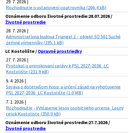
29. 7. 2026 |
Rozhodnutie o ustanovení opatrovníka (206,4 kB)
Oznámenie odboru životné prostredie:28.07.2026 /
Životné prostredie
28. 7. 2026 |
Administratívna budova Triangel 2 – objekt SO 501 Suché
zemné výmenníky (195,1 kB)
LC Kostolište /
Opravné prostriedky
27. 7. 2026 |
Protokol o prerokovaní správy k PSL 2027-2036_LC
Kostolište (231,9 kB)
9. 4. 2026 |
Správa o doterajšom hosp. a určení zásad na vyhotovenie
PSL 2027-2036_LC Kostolište (1,0 MB)
7. 1. 2026 |
Rozhodnutie - Vyhlasenie lesov osobitneho urcenia_Lesny
celok Kostoliste (350,9 kB)
Oznámenie odboru životné prostredie:27.7.2026 /
Životné prostredie