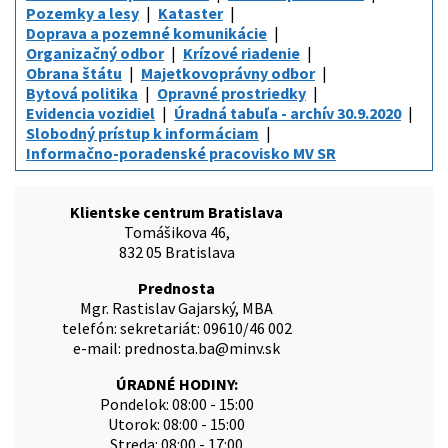
Pozemky a lesy
Kataster
Doprava a pozemné komunikácie
Organizačný odbor
Krízové riadenie
Obrana štátu
Majetkovoprávny odbor
Bytová politika
Opravné prostriedky
Evidencia vozidiel
Úradná tabuľa - archív 30.9.2020
Slobodný prístup k informáciam
Informačno-poradenské pracovisko MV SR
Klientske centrum Bratislava
Tomášikova 46,
832 05 Bratislava
Prednosta
Mgr. Rastislav Gajarský, MBA
telefón: sekretariát: 09610/46 002
e-mail: prednosta.ba@minv.sk
ÚRADNÉ HODINY:
Pondelok: 08:00 - 15:00
Utorok: 08:00 - 15:00
Streda: 08:00 - 17:00