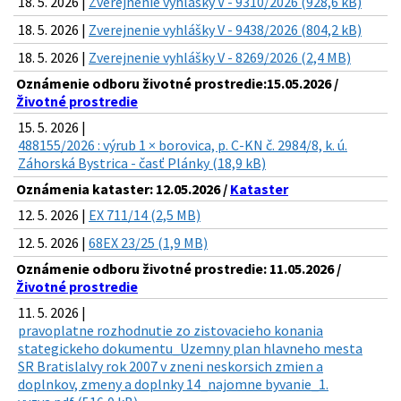
18. 5. 2026 |
Zverejnenie vyhlášky V - 9310/2026 (928,6 kB)
18. 5. 2026 |
Zverejnenie vyhlášky V - 9438/2026 (804,2 kB)
18. 5. 2026 |
Zverejnenie vyhlášky V - 8269/2026 (2,4 MB)
Oznámenie odboru životné prostredie:15.05.2026 /
Životné prostredie
15. 5. 2026 |
488155/2026 : výrub 1 × borovica, p. C-KN č. 2984/8, k. ú.
Záhorská Bystrica - časť Plánky (18,9 kB)
Oznámenia kataster: 12.05.2026 /
Kataster
12. 5. 2026 |
EX 711/14 (2,5 MB)
12. 5. 2026 |
68EX 23/25 (1,9 MB)
Oznámenie odboru životné prostredie: 11.05.2026 /
Životné prostredie
11. 5. 2026 |
pravoplatne rozhodnutie zo zistovacieho konania
stategickeho dokumentu_Uzemny plan hlavneho mesta
SR Bratislalvy rok 2007 v zneni neskorsich zmien a
doplnkov, zmeny a doplnky 14_najomne byvanie_1.