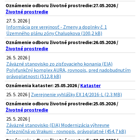
Oznámenie odboru životné prostredie:27.05.2026 /
Životné prostredie
27. 5. 2026 |
Informácia pre verejnosť - Zmeny a doplnky č. 1
Územného plánu zóny Chalupkova (100,2 kB)
Oznámenie odboru životné prostredie:26.05.2026 /
Životné prostredie
26. 5. 2026 |
Záväzné stanovisko zo zisťovacieho konania (EIA)
Polyfunkčný komplex AURA, rovnopis, pred nadobudnutím
právoplatnosti (512,8 kB)
Oznámenia kataster: 25.05.2026 /
Kataster
25. 5. 2026 |
Zverejnenie vyhlášky EX 14/2016-L (2,3 MB)
Oznámenie odboru životné prostredie:25.05.2026 /
Životné prostredie
25. 5. 2026 |
Záväzné stanovisko (EIA) Modernizácia výhrevne
Železničná vo Vrakuni - rovnopis, právoplatné (454,7 kB)