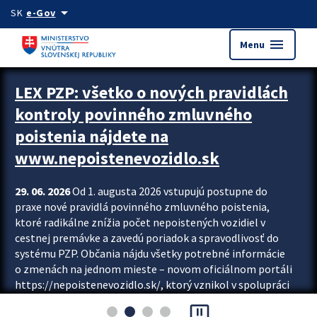
Preskocit na hlavný obsah
arrow_drop_down
SK
e-Gov
menu
Menu
Zastavit automatický posun upútavok
LEX PZP: všetko o nových pravidlách
kontroly povinného zmluvného
poistenia nájdete na
www.nepoistenevozidlo.sk
29. 06. 2026
Od 1. augusta 2026 vstupujú postupne do
praxe nové pravidlá povinného zmluvného poistenia,
ktoré radikálne znížia počet nepoistených vozidiel v
cestnej premávke a zavedú poriadok a spravodlivosť do
systému PZP. Občania nájdu všetky potrebné informácie
o zmenách na jednom mieste – novom oficiálnom portáli
https://nepoistenevozidlo.sk/, ktorý vznikol v spolupráci
Slovenskej kancelárie poisťovateľov (SKP), Slovenskej
pause_presentation
asociácie poisťovní (SLASPO) a Ministerstva vnútra SR.