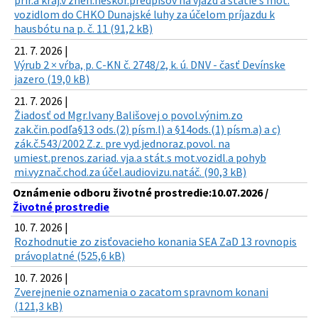
prír.a kraj.v znen.neskor.predpisov na vjazd a státie s mot.
vozidlom do CHKO Dunajské luhy za účelom príjazdu k
hausbótu na p. č. 11 (91,2 kB)
21. 7. 2026 |
Výrub 2 × vŕba, p. C-KN č. 2748/2, k. ú. DNV - časť Devínske
jazero (19,0 kB)
21. 7. 2026 |
Žiadosť od Mgr.Ivany Bališovej o povol.výnim.zo
zak.čin.podľa§13 ods.(2) písm.l) a §14ods.(1) písm.a) a c)
zák.č.543/2002 Z.z. pre vyd.jednoraz.povol. na
umiest.prenos.zariad. vja.a stát.s mot.vozidl.a pohyb
mi.vyznač.chod.za účel.audiovizu.natáč. (90,3 kB)
Oznámenie odboru životné prostredie:10.07.2026 /
Životné prostredie
10. 7. 2026 |
Rozhodnutie zo zisťovacieho konania SEA ZaD 13 rovnopis
právoplatné (525,6 kB)
10. 7. 2026 |
Zverejnenie oznamenia o zacatom spravnom konani
(121,3 kB)