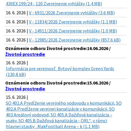
430EX 199/24 - 120 Zverejnenie vyhlášky (1,4 MB)
16. 6. 2026 |
V - 6931/2026 Zverejnenie vyhlášky (3,6 MB)
16. 6. 2026 |
V - 11834/2026 Zverejnenie vyhlášky (1,1 MB)
16. 6. 2026 |
V - 14911/2026 Zverejnenie vyhlášky (1,0 MB)
16. 6. 2026 |
V - 12985/2026 Zverejnenie vyhlášky (857,6 kB)
Oznámenie odboru životné prostredie:16.06.2026 /
Životné prostredie
16. 6. 2026 |
Informácia pre verejnosť_Bytový komplex Green Yards
(130,8 kB)
Oznámenie odboru životné prostredie:15.06.2026 /
Životné prostredie
15. 6. 2026 |
SO 401.A Predĺženie verejného vodovodu v komunikácii, SO
402.A Predĺženie verejnej kanalizácie v komunikácii, SO
403 Areálový vodovod, SO 405.A Dažďová kanalizácia –
vsaky, SO 405.B Dažďová kanalizácia - ORL“, v rámci
hlavnej stavby „MakFootball Arena – k (1,1 MB)