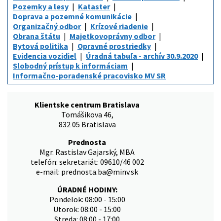
Pozemky a lesy
Kataster
Doprava a pozemné komunikácie
Organizačný odbor
Krízové riadenie
Obrana štátu
Majetkovoprávny odbor
Bytová politika
Opravné prostriedky
Evidencia vozidiel
Úradná tabuľa - archív 30.9.2020
Slobodný prístup k informáciam
Informačno-poradenské pracovisko MV SR
Klientske centrum Bratislava
Tomášikova 46,
832 05 Bratislava
Prednosta
Mgr. Rastislav Gajarský, MBA
telefón: sekretariát: 09610/46 002
e-mail: prednosta.ba@minv.sk
ÚRADNÉ HODINY:
Pondelok: 08:00 - 15:00
Utorok: 08:00 - 15:00
Streda: 08:00 - 17:00