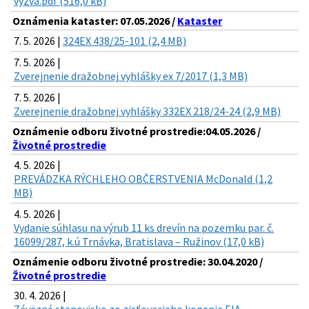
vyzva.pdf (516,0 kB)
Oznámenia kataster: 07.05.2026 /
Kataster
7. 5. 2026 |
324EX 438/25-101 (2,4 MB)
7. 5. 2026 |
Zverejnenie dražobnej vyhlášky ex 7/2017 (1,3 MB)
7. 5. 2026 |
Zverejnenie dražobnej vyhlášky 332EX 218/24-24 (2,9 MB)
Oznámenie odboru životné prostredie:04.05.2026 /
Životné prostredie
4. 5. 2026 |
PREVÁDZKA RÝCHLEHO OBČERSTVENIA McDonald (1,2
MB)
4. 5. 2026 |
Vydanie súhlasu na výrub 11 ks drevín na pozemku par. č.
16099/287, k.ú Trnávka, Bratislava – Ružinov (17,0 kB)
Oznámenie odboru životné prostredie: 30.04.2020 /
Životné prostredie
30. 4. 2026 |