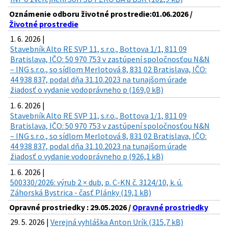
Oznámenie odboru životné prostredie:01.06.2026 /
Životné prostredie
1. 6. 2026 |
Stavebník Alto RE SVP 11, s.r.o., Bottova 1/1, 811 09
Bratislava, IČO: 50 970 753 v zastúpení spoločnosťou N&N
– ING s.r.o., so sídlom Merlotová 8, 831 02 Bratislava, IČO:
44 938 837, podal dňa 31.10.2023 na tunajšom úrade
žiadosť o vydanie vodoprávneho p (169,0 kB)
1. 6. 2026 |
Stavebník Alto RE SVP 11, s.r.o., Bottova 1/1, 811 09
Bratislava, IČO: 50 970 753 v zastúpení spoločnosťou N&N
– ING s.r.o., so sídlom Merlotová 8, 831 02 Bratislava, IČO:
44 938 837, podal dňa 31.10.2023 na tunajšom úrade
žiadosť o vydanie vodoprávneho p (926,1 kB)
1. 6. 2026 |
500330/2026: výrub 2 × dub, p. C-KN č. 3124/10, k. ú.
Záhorská Bystrica - časť Plánky (19,1 kB)
Opravné prostriedky : 29.05.2026 /
Opravné prostriedky
29. 5. 2026 |
Verejná vyhláška Anton Urík (315,7 kB)