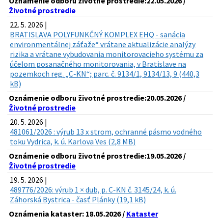
Oznámenie odboru životné prostredie:22.05.2026 /
Životné prostredie
22. 5. 2026 |
BRATISLAVA POLYFUNKČNÝ KOMPLEX EHQ - sanácia
environmentálnej záťaže“ vrátane aktualizácie analýzy
rizika a vrátane vybudovania monitorovacieho systému za
účelom posanačného monitorovania, v Bratislave na
pozemkoch reg. „C-KN“; parc. č. 9134/1, 9134/13, 9 (440,3
kB)
Oznámenie odboru životné prostredie:20.05.2026 /
Životné prostredie
20. 5. 2026 |
481061/2026 : výrub 13 x strom, ochranné pásmo vodného
toku Vydrica, k. ú. Karlova Ves (2,8 MB)
Oznámenie odboru životné prostredie:19.05.2026 /
Životné prostredie
19. 5. 2026 |
489776/2026: výrub 1 × dub, p. C-KN č. 3145/24, k. ú.
Záhorská Bystrica - časť Plánky (19,1 kB)
Oznámenia kataster: 18.05.2026 /
Kataster