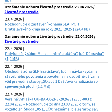
Oznámenie odboru životné prostredie:23.04.2026 /
Životné prostredie
23. 4. 2026 |
Rozhodnutie o zastavení konania SEA_POH
Bratislavského kraja na roky 2021_2025 (324,4 kB)
Oznámenie odboru životné prostredie: 22.04.2026 /
Životné prostredie
22. 4. 2026 |
Polyfunkčný súbor Medze - infraštruktúra", k. ú. Dúbravka"
(1,9 MB)
22. 4. 2026 |
Obchodná zóna GLP Bratislava“, k. ú. Trnávka - vydanie
stavebného povolenia a povolenia na osobitné užívanie
vôd pre vodné stavby „SO 506.1 Dažďová kanalizácia zo
spevnených plôch (1,1 MB)
22. 4. 2026 |
Verejná vyhláška OÚ-BA-OSZP3-2026/312360-003 z
22.04.2026 – Rozhodnutie zo dňa 23.03.2026 o tom, že
vozidlo zn. Škoda 105 L, EČV: neznáme, bielej farby, sa v