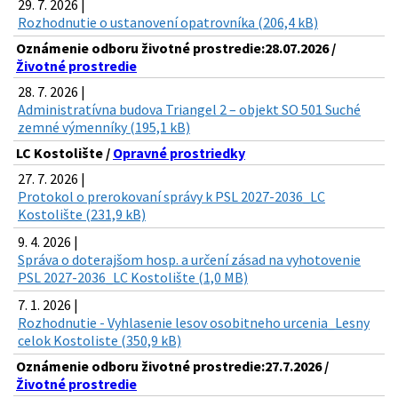
29. 7. 2026 |
Rozhodnutie o ustanovení opatrovníka (206,4 kB)
Oznámenie odboru životné prostredie:28.07.2026 /
Životné prostredie
28. 7. 2026 |
Administratívna budova Triangel 2 – objekt SO 501 Suché
zemné výmenníky (195,1 kB)
LC Kostolište /
Opravné prostriedky
27. 7. 2026 |
Protokol o prerokovaní správy k PSL 2027-2036_LC
Kostolište (231,9 kB)
9. 4. 2026 |
Správa o doterajšom hosp. a určení zásad na vyhotovenie
PSL 2027-2036_LC Kostolište (1,0 MB)
7. 1. 2026 |
Rozhodnutie - Vyhlasenie lesov osobitneho urcenia_Lesny
celok Kostoliste (350,9 kB)
Oznámenie odboru životné prostredie:27.7.2026 /
Životné prostredie