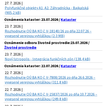
27. 7. 2026 |
Polyfunkčné objekty A1, A2, Záhradnícka - Bajkalská
(905,2 kB)
Oznámenia kataster: 23.07.2026 /
Kataster
23. 7. 2026 |
Rozhodnutie OÚ BA KO č. V-18140/26 zo dňa 22.07.26 –
vyvesené verejnou vyhláškou (2,3 MB)
Oznámenie odboru životné prostredie:23.07.2026 /
Životné prostredie
23. 7. 2026 |
Nový Istropolis - Integrácia funkčných zón (138,4 kB)
Oznámenia kataster: 22.07.2026 /
Kataster
22. 7. 2026 |
Rozhodnutie OÚ BA KO č. V-7808/2026 zo dňa 26.6.2026 –
vyvesené verejnou vyhláškou (311,8 kB)
22. 7. 2026 |
Rozhodnutie OÚ BA KO č. V-15837/2026 zo dňa 10.7.2026 –
vyvesené verejnou vyhláškou (249,8 kB)