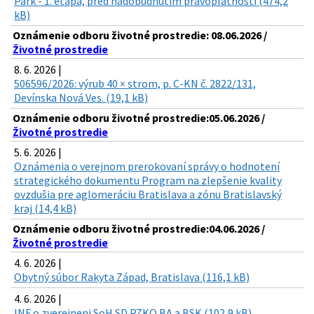
Park - 1. etapa, pred nadobudnutím právoplatnosti (474,2
kB)
Oznámenie odboru životné prostredie: 08.06.2026 /
Životné prostredie
8. 6. 2026 |
506596/2026: výrub 40 × strom, p. C-KN č. 2822/131,
Devínska Nová Ves. (19,1 kB)
Oznámenie odboru životné prostredie:05.06.2026 /
Životné prostredie
5. 6. 2026 |
Oznámenia o verejnom prerokovaní správy o hodnotení
strategického dokumentu Program na zlepšenie kvality
ovzdušia pre aglomeráciu Bratislava a zónu Bratislavský
kraj (14,4 kB)
Oznámenie odboru životné prostredie:04.06.2026 /
Životné prostredie
4. 6. 2026 |
Obytný súbor Rakyta Západ, Bratislava (116,1 kB)
4. 6. 2026 |
INF o zverejneni SoH SD PZKO BA a BSK (102,9 kB)