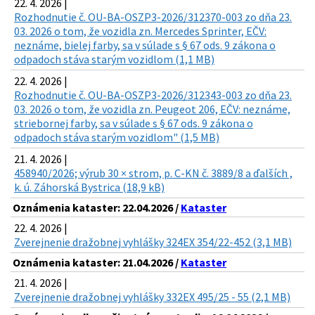
22. 4. 2026 |
Rozhodnutie č. OU-BA-OSZP3-2026/312370-003 zo dňa 23.
03. 2026 o tom, že vozidla zn. Mercedes Sprinter, EČV:
neznáme, bielej farby, sa v súlade s § 67 ods. 9 zákona o
odpadoch stáva starým vozidlom (1,1 MB)
22. 4. 2026 |
Rozhodnutie č. OU-BA-OSZP3-2026/312343-003 zo dňa 23.
03. 2026 o tom, že vozidla zn. Peugeot 206, EČV: neznáme,
striebornej farby, sa v súlade s § 67 ods. 9 zákona o
odpadoch stáva starým vozidlom" (1,5 MB)
21. 4. 2026 |
458940/2026; výrub 30 × strom, p. C-KN č. 3889/8 a ďalších ,
k. ú. Záhorská Bystrica (18,9 kB)
Oznámenia kataster: 22.04.2026 /
Kataster
22. 4. 2026 |
Zverejnenie dražobnej vyhlášky 324EX 354/22-452 (3,1 MB)
Oznámenia kataster: 21.04.2026 /
Kataster
21. 4. 2026 |
Zverejnenie dražobnej vyhlášky 332EX 495/25 - 55 (2,1 MB)