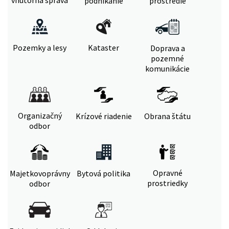
vnútorná správa
podnikanie
prostredie
Pozemky a lesy
Kataster
Doprava a
pozemné
komunikácie
Organizačný
Krízové riadenie
Obrana štátu
odbor
Opravné
Majetkovoprávny
Bytová politika
prostriedky
odbor