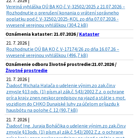
22. 7. 2026 |
Verejná vyhláška OÚ BA KO č. V-32502/2025 z 21.07.2026 –
Rozhodnutie o prerušení konania o vrátení správneho
poplatku pod č. V-32502/2025-KOL zo dňa 07.07.2026 -
vyvesené verejnou vyhláškou (304,2 kB)
Oznámenia kataster: 21.07.2026 /
Kataster
21. 7. 2026 |
Rozhodnutie OÚ BA KO č. V-17174/26 zo dňa 16.07.26 –
vyvesené verejnou vyhláškou (496,7 kB)
Oznámenie odboru životné prostredie:21.07.2026 /
Životné prostredie
21. 7. 2026 |
Žiadosť Michala Halača o udelenie výnim.zo zak.čin.v
zmysle §13 ods. (1) písm.a) zák.č. 543/2002 Z.z. o ochrane
prír.a kraj.v znen.neskor.predpisov na vjazd a státie s mot.
vozidlom do CHKO Dunajské luhy za účelom príjazdu k
hausbótu na polohe č. 12 (90,7 kB)
21. 7. 2026 |
Žiadosť Ing. Juraja Boháčika o udelenie výnim.zo zak.čin.v
zmysle §13ods. (1) písm.a) zák.č. 543/2002 Z.z. o ochrane