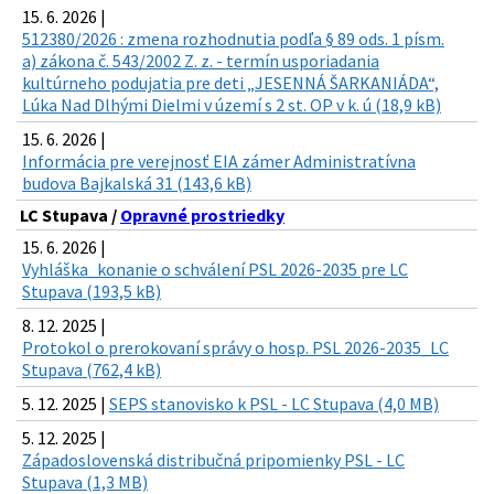
15. 6. 2026 |
512380/2026 : zmena rozhodnutia podľa § 89 ods. 1 písm.
a) zákona č. 543/2002 Z. z. - termín usporiadania
kultúrneho podujatia pre deti „JESENNÁ ŠARKANIÁDA“,
Lúka Nad Dlhými Dielmi v území s 2 st. OP v k. ú (18,9 kB)
15. 6. 2026 |
Informácia pre verejnosť EIA zámer Administratívna
budova Bajkalská 31 (143,6 kB)
LC Stupava /
Opravné prostriedky
15. 6. 2026 |
Vyhláška_konanie o schválení PSL 2026-2035 pre LC
Stupava (193,5 kB)
8. 12. 2025 |
Protokol o prerokovaní správy o hosp. PSL 2026-2035_LC
Stupava (762,4 kB)
5. 12. 2025 |
SEPS stanovisko k PSL - LC Stupava (4,0 MB)
5. 12. 2025 |
Západoslovenská distribučná pripomienky PSL - LC
Stupava (1,3 MB)