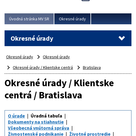
Novinky predstavili na...
Viac
Úvodná stránka MV SR
Okresné úrady
Okresné úrady
Okresné úrady
Okresné úrady
Okresné úrady / Klientske centrá
Bratislava
Okresné úrady / Klientske
centrá / Bratislava
O úrade
Úradná tabuľa
Dokumenty na stiahnutie
Všeobecná vnútorná správa
Živnostenské podnikanie
Životné prostredie