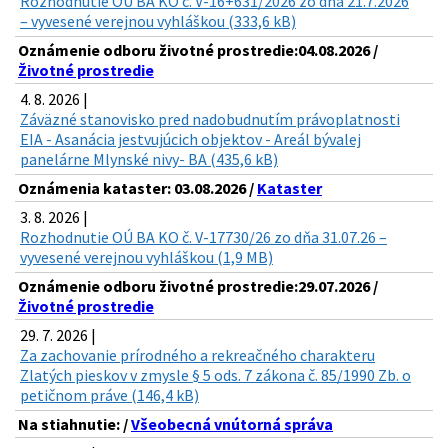
Rozhodnutie OÚ BA KO č. V-16+631/2026 zo dňa 21.7.2026
– vyvesené verejnou vyhláškou (333,6 kB)
Oznámenie odboru životné prostredie:04.08.2026 /
Životné prostredie
4. 8. 2026 |
Záväzné stanovisko pred nadobudnutím právoplatnosti
EIA - Asanácia jestvujúcich objektov - Areál bývalej
panelárne Mlynské nivy- BA (435,6 kB)
Oznámenia kataster: 03.08.2026 /
Kataster
3. 8. 2026 |
Rozhodnutie OÚ BA KO č. V-17730/26 zo dňa 31.07.26 –
vyvesené verejnou vyhláškou (1,9 MB)
Oznámenie odboru životné prostredie:29.07.2026 /
Životné prostredie
29. 7. 2026 |
Za zachovanie prírodného a rekreačného charakteru
Zlatých pieskov v zmysle § 5 ods. 7 zákona č. 85/1990 Zb. o
petičnom práve (146,4 kB)
Na stiahnutie: /
Všeobecná vnútorná správa