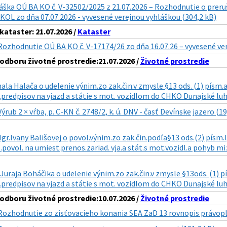
áška OÚ BA KO č. V-32502/2025 z 21.07.2026 – Rozhodnutie o preru
OL zo dňa 07.07.2026 - vyvesené verejnou vyhláškou (304,2 kB)
ataster: 21.07.2026 /
Kataster
Rozhodnutie OÚ BA KO č. V-17174/26 zo dňa 16.07.26 – vyvesené ve
dboru životné prostredie:21.07.2026 /
Životné prostredie
ala Halača o udelenie výnim.zo zak.čin.v zmysle §13 ods. (1) písm.a) 
predpisov na vjazd a státie s mot. vozidlom do CHKO Dunajské luhy
Výrub 2 × vŕba, p. C-KN č. 2748/2, k. ú. DNV - časť Devínske jazero (19
gr.Ivany Bališovej o povol.výnim.zo zak.čin.podľa§13 ods.(2) písm.l) 
.povol. na umiest.prenos.zariad. vja.a stát.s mot.vozidl.a pohyb mi.
 Juraja Boháčika o udelenie výnim.zo zak.čin.v zmysle §13ods. (1) pís
predpisov na vjazd a státie s mot. vozidlom do CHKO Dunajské luhy 
dboru životné prostredie:10.07.2026 /
Životné prostredie
Rozhodnutie zo zisťovacieho konania SEA ZaD 13 rovnopis právopl