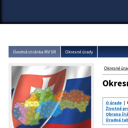
Úvodná stránka MV SR
Okresné úrady
Okresné úra
Okresn
O úrade
Životné pr
Obrana št
Úradná tabu