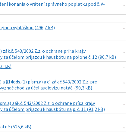
šení konania o vrátení správneho poplatku pod č. V-
rejnou vyhláškou (496,7 kB)
zák.č. 543/2002 Z.z. o ochrane prír.a kraj.v
 za účelom príjazdu k hausbótu na polohe č. 12 (90,7 kB)
,0 kB)
a §14ods.(1) písm.a) a c) zák.č.543/2002 Z.z. pre
vyznač.chod.za účel.audiovizu.natáč. (90,3 kB)
m.a) zák.č. 543/2002 Z.z. o ochrane prír.a kraj.v
za účelom príjazdu k hausbótu na p. č. 11 (91,2 kB)
atné (525,6 kB)