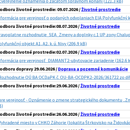
Zverejnenie oznamenia o zacatom spravnom konani (121,3 kB)
dboru životné prostredie: 09.07.2026 /
Životné prostredie
nformácia pre verejnosť o podaných odvolaniach EIA Polyfunkčný
dboru životné prostredie:08.07.2026 /
Životné prostredie
ravoplatne rozhodnutie_SEA_Zmeny a doplnky c.1 UP zony Chalup
lyfunkčný objekt A1, A2, k. ú. Nivy (206,9 kB)
dboru životné prostredie:02.07.2026 /
Životné prostredie
nformácia pre verejnosť_DIAMANT2-ubytovacie zariadenie (162,6 
dboru dopravy 29.06.2026 /
Doprava a pozemné komunikácie
Rozhodnutie OÚ BA OCDaPK č. OU-BA-OCDPK2-2026/361722 zo dňa 
dboru životné prostredie:29.06.2026 /
Životné prostredie
pre verejnosť - Oznámenie o zmene strategického dokumentu „Zm
B)
dboru životné prostredie:26.06.2026 /
Životné prostredie
Vyhradené miesto v CHKO Záhorie (lokalita Štrkovisko na Židovkác