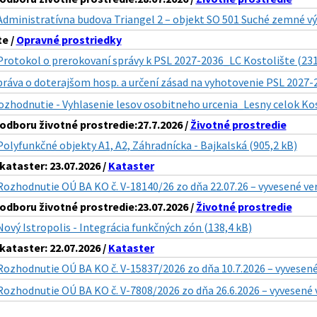
Administratívna budova Triangel 2 – objekt SO 501 Suché zemné v
te /
Opravné prostriedky
Protokol o prerokovaní správy k PSL 2027-2036_LC Kostolište (231
práva o doterajšom hosp. a určení zásad na vyhotovenie PSL 2027-
ozhodnutie - Vyhlasenie lesov osobitneho urcenia_Lesny celok Kos
dboru životné prostredie:27.7.2026 /
Životné prostredie
Polyfunkčné objekty A1, A2, Záhradnícka - Bajkalská (905,2 kB)
ataster: 23.07.2026 /
Kataster
Rozhodnutie OÚ BA KO č. V-18140/26 zo dňa 22.07.26 – vyvesené ve
dboru životné prostredie:23.07.2026 /
Životné prostredie
Nový Istropolis - Integrácia funkčných zón (138,4 kB)
ataster: 22.07.2026 /
Kataster
Rozhodnutie OÚ BA KO č. V-15837/2026 zo dňa 10.7.2026 – vyvesené
Rozhodnutie OÚ BA KO č. V-7808/2026 zo dňa 26.6.2026 – vyvesené 