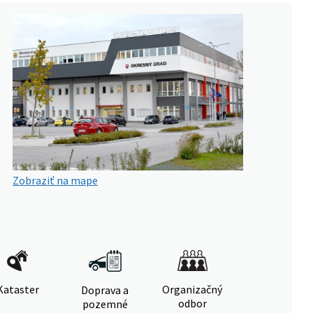
Zobraziť na mape
Kataster
Organizačný
Doprava a
odbor
pozemné