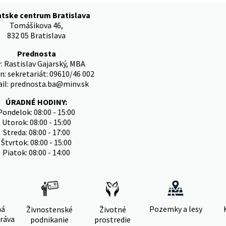
ntske centrum Bratislava
Tomášikova 46,
832 05 Bratislava
Prednosta
. Rastislav Gajarský, MBA
n: sekretariát: 09610/46 002
il: prednosta.ba@minv.sk
ÚRADNÉ HODINY:
Pondelok: 08:00 - 15:00
Utorok: 08:00 - 15:00
Streda: 08:00 - 17:00
Štvrtok: 08:00 - 15:00
Piatok: 08:00 - 14:00
ná
Pozemky a lesy
Živnostenské
Životné
ráva
podnikanie
prostredie