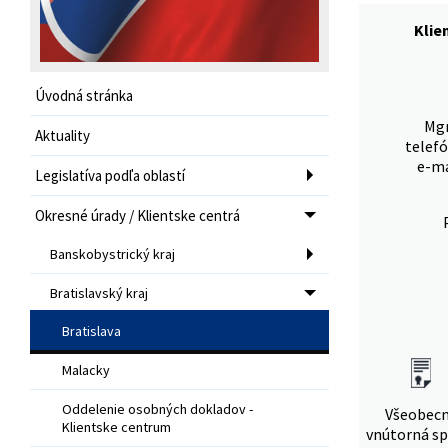
Klie
Úvodná stránka
Mgr
Aktuality
telefó
e-ma
Legislatíva podľa oblastí
Okresné úrady / Klientske centrá
Banskobystrický kraj
Bratislavský kraj
Bratislava
Malacky
Oddelenie osobných dokladov -
Všeobec
Klientske centrum
vnútorná sp