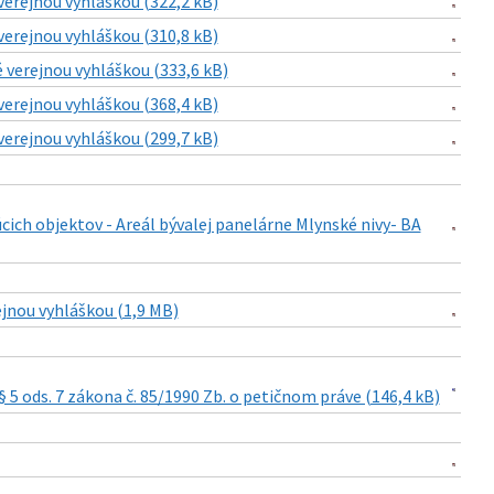
verejnou vyhláškou (322,2 kB)
verejnou vyhláškou (310,8 kB)
 verejnou vyhláškou (333,6 kB)
verejnou vyhláškou (368,4 kB)
verejnou vyhláškou (299,7 kB)
ich objektov - Areál bývalej panelárne Mlynské nivy- BA
ejnou vyhláškou (1,9 MB)
5 ods. 7 zákona č. 85/1990 Zb. o petičnom práve (146,4 kB)