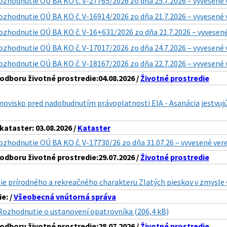
ozhodnutie OÚ BA KO č. V-27765/2026 zo dňa 25.7.2026 – vyvesené 
ozhodnutie OÚ BA KO č. V-16914/2026 zo dňa 21.7.2026 – vyvesené 
ozhodnutie OÚ BA KO č. V-16+631/2026 zo dňa 21.7.2026 – vyvesené
ozhodnutie OÚ BA KO č. V-17017/2026 zo dňa 24.7.2026 – vyvesené 
ozhodnutie OÚ BA KO č. V-18167/2026 zo dňa 22.7.2026 – vyvesené 
dboru životné prostredie:04.08.2026 /
Životné prostredie
ovisko pred nadobudnutím právoplatnosti EIA - Asanácia jestvujúc
ataster: 03.08.2026 /
Kataster
ozhodnutie OÚ BA KO č. V-17730/26 zo dňa 31.07.26 – vyvesené ver
dboru životné prostredie:29.07.2026 /
Životné prostredie
e prírodného a rekreačného charakteru Zlatých pieskov v zmysle § 
e: /
Všeobecná vnútorná správa
Rozhodnutie o ustanovení opatrovníka (206,4 kB)
dboru životné prostredie:28.07.2026 /
Životné prostredie