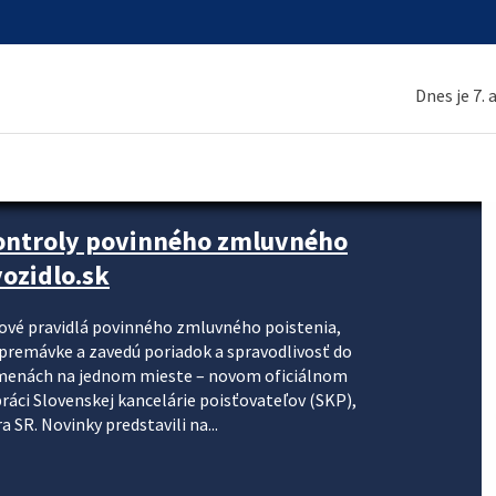
Dnes je 7.
kontroly povinného zmluvného
ozidlo.sk
nové pravidlá povinného zmluvného poistenia,
j premávke a zavedú poriadok a spravodlivosť do
zmenách na jednom mieste – novom oficiálnom
práci Slovenskej kancelárie poisťovateľov (SKP),
 SR. Novinky predstavili na...