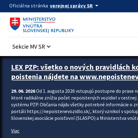
Preskocit na hlavný obsah
arrow_drop_down
verejnej správy SR
Oficiálna stránka
Sekcie MV SR
keyboard_arrow_down
Zastavit automatický posun upútavok
LEX PZP: všetko o nových pravidlách 
poistenia nájdete na www.nepoistenev
29. 06. 2026
Od 1. augusta 2026 vstupujú postupne do praxe 
ktoré radikálne znížia počet nepoistených vozidiel v cestne
systému PZP. Občania nájdu všetky potrebné informácie o 
portáli https://nepoistenevozidlo.sk/, ktorý vznikol v spolu
Slovenskej asociácie poisťovní (SLASPO) a Ministerstva vnútra
Viac