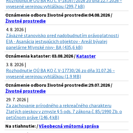
Rozhodnutie OÚ BA KO č. V-18167/2026 zo dňa 22.7.2026 –
vyvesené verejnou vyhláškou (299,7 kB)
Oznámenie odboru životné prostredie:04.08.2026 /
Životné prostredie
4. 8. 2026 |
Záväzné stanovisko pred nadobudnutím právoplatnosti
EIA - Asanácia jestvujúcich objektov - Areál bývalej
panelárne Mlynské nivy- BA (435,6 kB)
Oznámenia kataster: 03.08.2026 /
Kataster
3. 8. 2026 |
Rozhodnutie OÚ BA KO č. V-17730/26 zo dňa 31.07.26 –
vyvesené verejnou vyhláškou (1,9 MB)
Oznámenie odboru životné prostredie:29.07.2026 /
Životné prostredie
29. 7. 2026 |
Za zachovanie prírodného a rekreačného charakteru
Zlatých pieskov v zmysle § 5 ods. 7 zákona č. 85/1990 Zb. o
petičnom práve (146,4 kB)
Na stiahnutie: /
Všeobecná vnútorná správa