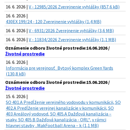
16. 6. 2026 |
V - 12985/2026 Zverejnenie vyhlášky (857,6 kB)
16. 6. 2026 |
430EX 199/24 - 120 Zverejnenie vyhlášky (1,4 MB)
16. 6. 2026 |
V - 6931/2026 Zverejnenie vyhlášky (3,6 MB)
16. 6. 2026 |
V - 11834/2026 Zverejnenie vyhlášky (1,1 MB)
Oznámenie odboru životné prostredie:16.06.2026 /
Životné prostredie
16. 6. 2026 |
Informácia pre verejnosť_Bytový komplex Green Yards
(130,8 kB)
Oznámenie odboru životné prostredie:15.06.2026 /
Životné prostredie
15. 6. 2026 |
SO 401.A Predĺženie verejného vodovodu v komunikácii, SO
402.A Predĺženie verejnej kanalizácie v komunikácii, SO
403 Areálový vodovod, SO 405.A Dažďová kanalizácia –
vsaky, SO 405.B Dažďová kanalizácia - ORL“, v rámci
hlavnej stavby „MakFootball Arena – k (1,1 MB)