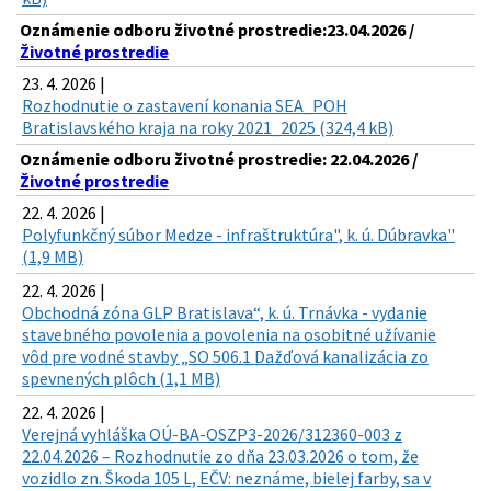
Oznámenie odboru životné prostredie:23.04.2026 /
Životné prostredie
23. 4. 2026 |
Rozhodnutie o zastavení konania SEA_POH
Bratislavského kraja na roky 2021_2025 (324,4 kB)
Oznámenie odboru životné prostredie: 22.04.2026 /
Životné prostredie
22. 4. 2026 |
Polyfunkčný súbor Medze - infraštruktúra", k. ú. Dúbravka"
(1,9 MB)
22. 4. 2026 |
Obchodná zóna GLP Bratislava“, k. ú. Trnávka - vydanie
stavebného povolenia a povolenia na osobitné užívanie
vôd pre vodné stavby „SO 506.1 Dažďová kanalizácia zo
spevnených plôch (1,1 MB)
22. 4. 2026 |
Verejná vyhláška OÚ-BA-OSZP3-2026/312360-003 z
22.04.2026 – Rozhodnutie zo dňa 23.03.2026 o tom, že
vozidlo zn. Škoda 105 L, EČV: neznáme, bielej farby, sa v