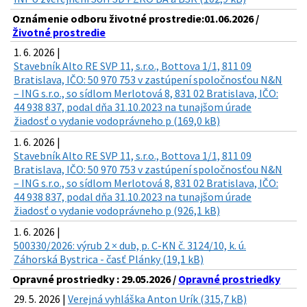
Oznámenie odboru životné prostredie:01.06.2026 /
Životné prostredie
1. 6. 2026 |
Stavebník Alto RE SVP 11, s.r.o., Bottova 1/1, 811 09
Bratislava, IČO: 50 970 753 v zastúpení spoločnosťou N&N
– ING s.r.o., so sídlom Merlotová 8, 831 02 Bratislava, IČO:
44 938 837, podal dňa 31.10.2023 na tunajšom úrade
žiadosť o vydanie vodoprávneho p (169,0 kB)
1. 6. 2026 |
Stavebník Alto RE SVP 11, s.r.o., Bottova 1/1, 811 09
Bratislava, IČO: 50 970 753 v zastúpení spoločnosťou N&N
– ING s.r.o., so sídlom Merlotová 8, 831 02 Bratislava, IČO:
44 938 837, podal dňa 31.10.2023 na tunajšom úrade
žiadosť o vydanie vodoprávneho p (926,1 kB)
1. 6. 2026 |
500330/2026: výrub 2 × dub, p. C-KN č. 3124/10, k. ú.
Záhorská Bystrica - časť Plánky (19,1 kB)
Opravné prostriedky : 29.05.2026 /
Opravné prostriedky
29. 5. 2026 |
Verejná vyhláška Anton Urík (315,7 kB)