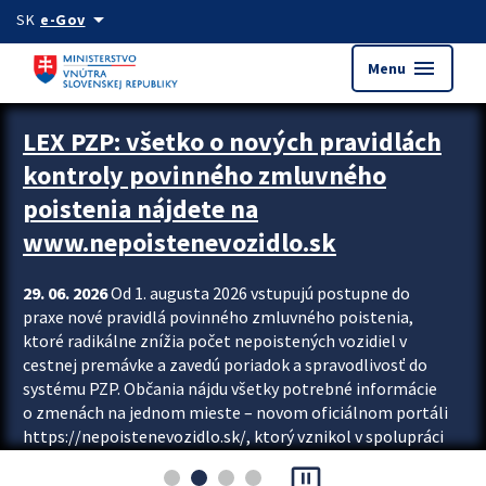
Preskocit na hlavný obsah
arrow_drop_down
SK
e-Gov
menu
Menu
Zastavit automatický posun upútavok
LEX PZP: všetko o nových pravidlách
kontroly povinného zmluvného
poistenia nájdete na
www.nepoistenevozidlo.sk
29. 06. 2026
Od 1. augusta 2026 vstupujú postupne do
praxe nové pravidlá povinného zmluvného poistenia,
ktoré radikálne znížia počet nepoistených vozidiel v
cestnej premávke a zavedú poriadok a spravodlivosť do
systému PZP. Občania nájdu všetky potrebné informácie
o zmenách na jednom mieste – novom oficiálnom portáli
https://nepoistenevozidlo.sk/, ktorý vznikol v spolupráci
Slovenskej kancelárie poisťovateľov (SKP), Slovenskej
pause_presentation
asociácie poisťovní (SLASPO) a Ministerstva vnútra SR.