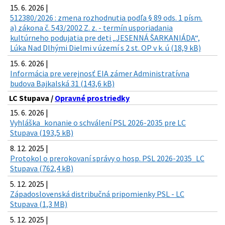
15. 6. 2026 |
512380/2026 : zmena rozhodnutia podľa § 89 ods. 1 písm.
a) zákona č. 543/2002 Z. z. - termín usporiadania
kultúrneho podujatia pre deti „JESENNÁ ŠARKANIÁDA“,
Lúka Nad Dlhými Dielmi v území s 2 st. OP v k. ú (18,9 kB)
15. 6. 2026 |
Informácia pre verejnosť EIA zámer Administratívna
budova Bajkalská 31 (143,6 kB)
LC Stupava /
Opravné prostriedky
15. 6. 2026 |
Vyhláška_konanie o schválení PSL 2026-2035 pre LC
Stupava (193,5 kB)
8. 12. 2025 |
Protokol o prerokovaní správy o hosp. PSL 2026-2035_LC
Stupava (762,4 kB)
5. 12. 2025 |
Západoslovenská distribučná pripomienky PSL - LC
Stupava (1,3 MB)
5. 12. 2025 |