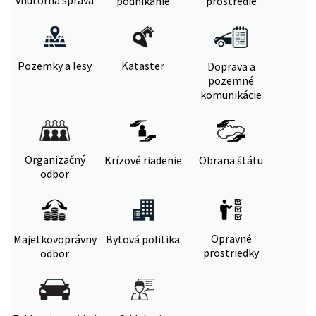
vnútorná správa
podnikanie
prostredie
Pozemky a lesy
Kataster
Doprava a
pozemné
komunikácie
Organizačný
Krízové riadenie
Obrana štátu
odbor
Opravné
Majetkovoprávny
Bytová politika
prostriedky
odbor