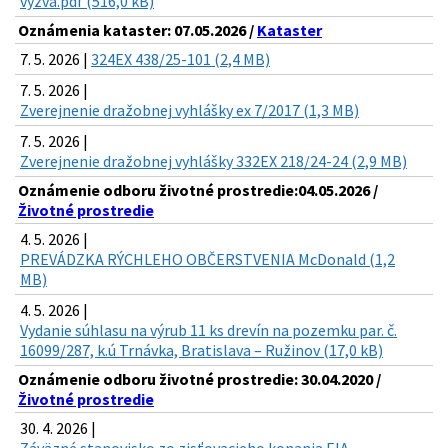
vyzva.pdf (516,0 kB)
Oznámenia kataster: 07.05.2026 /
Kataster
7. 5. 2026 |
324EX 438/25-101 (2,4 MB)
7. 5. 2026 |
Zverejnenie dražobnej vyhlášky ex 7/2017 (1,3 MB)
7. 5. 2026 |
Zverejnenie dražobnej vyhlášky 332EX 218/24-24 (2,9 MB)
Oznámenie odboru životné prostredie:04.05.2026 /
Životné prostredie
4. 5. 2026 |
PREVÁDZKA RÝCHLEHO OBČERSTVENIA McDonald (1,2
MB)
4. 5. 2026 |
Vydanie súhlasu na výrub 11 ks drevín na pozemku par. č.
16099/287, k.ú Trnávka, Bratislava – Ružinov (17,0 kB)
Oznámenie odboru životné prostredie: 30.04.2020 /
Životné prostredie
30. 4. 2026 |