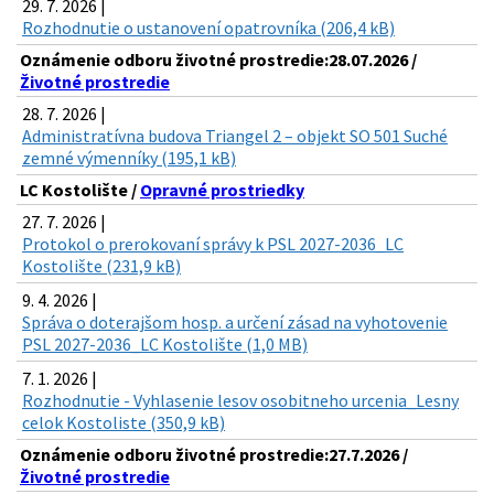
29. 7. 2026 |
Rozhodnutie o ustanovení opatrovníka (206,4 kB)
Oznámenie odboru životné prostredie:28.07.2026 /
Životné prostredie
28. 7. 2026 |
Administratívna budova Triangel 2 – objekt SO 501 Suché
zemné výmenníky (195,1 kB)
LC Kostolište /
Opravné prostriedky
27. 7. 2026 |
Protokol o prerokovaní správy k PSL 2027-2036_LC
Kostolište (231,9 kB)
9. 4. 2026 |
Správa o doterajšom hosp. a určení zásad na vyhotovenie
PSL 2027-2036_LC Kostolište (1,0 MB)
7. 1. 2026 |
Rozhodnutie - Vyhlasenie lesov osobitneho urcenia_Lesny
celok Kostoliste (350,9 kB)
Oznámenie odboru životné prostredie:27.7.2026 /
Životné prostredie