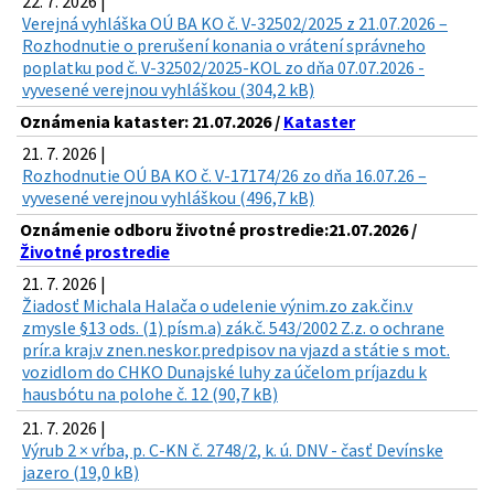
22. 7. 2026 |
Verejná vyhláška OÚ BA KO č. V-32502/2025 z 21.07.2026 –
Rozhodnutie o prerušení konania o vrátení správneho
poplatku pod č. V-32502/2025-KOL zo dňa 07.07.2026 -
vyvesené verejnou vyhláškou (304,2 kB)
Oznámenia kataster: 21.07.2026 /
Kataster
21. 7. 2026 |
Rozhodnutie OÚ BA KO č. V-17174/26 zo dňa 16.07.26 –
vyvesené verejnou vyhláškou (496,7 kB)
Oznámenie odboru životné prostredie:21.07.2026 /
Životné prostredie
21. 7. 2026 |
Žiadosť Michala Halača o udelenie výnim.zo zak.čin.v
zmysle §13 ods. (1) písm.a) zák.č. 543/2002 Z.z. o ochrane
prír.a kraj.v znen.neskor.predpisov na vjazd a státie s mot.
vozidlom do CHKO Dunajské luhy za účelom príjazdu k
hausbótu na polohe č. 12 (90,7 kB)
21. 7. 2026 |
Výrub 2 × vŕba, p. C-KN č. 2748/2, k. ú. DNV - časť Devínske
jazero (19,0 kB)