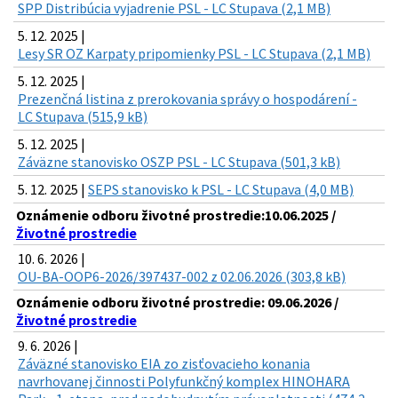
SPP Distribúcia vyjadrenie PSL - LC Stupava (2,1 MB)
5. 12. 2025 |
Lesy SR OZ Karpaty pripomienky PSL - LC Stupava (2,1 MB)
5. 12. 2025 |
Prezenčná listina z prerokovania správy o hospodárení -
LC Stupava (515,9 kB)
5. 12. 2025 |
Záväzne stanovisko OSZP PSL - LC Stupava (501,3 kB)
5. 12. 2025 |
SEPS stanovisko k PSL - LC Stupava (4,0 MB)
Oznámenie odboru životné prostredie:10.06.2025 /
Životné prostredie
10. 6. 2026 |
OU-BA-OOP6-2026/397437-002 z 02.06.2026 (303,8 kB)
Oznámenie odboru životné prostredie: 09.06.2026 /
Životné prostredie
9. 6. 2026 |
Záväzné stanovisko EIA zo zisťovacieho konania
navrhovanej činnosti Polyfunkčný komplex HINOHARA