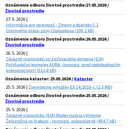
Oznámenie odboru životné prostredie:27.05.2026 /
Životné prostredie
27. 5. 2026 |
Informácia pre verejnosť - Zmeny a doplnky č. 1
Územného plánu zóny Chalupkova (100,2 kB)
Oznámenie odboru životné prostredie:26.05.2026 /
Životné prostredie
26. 5. 2026 |
Záväzné stanovisko zo zisťovacieho konania (EIA)
Polyfunkčný komplex AURA, rovnopis, pred nadobudnutím
právoplatnosti (512,8 kB)
Oznámenia kataster: 25.05.2026 /
Kataster
25. 5. 2026 |
Zverejnenie vyhlášky EX 14/2016-L (2,3 MB)
Oznámenie odboru životné prostredie:25.05.2026 /
Životné prostredie
25. 5. 2026 |
Záväzné stanovisko (EIA) Modernizácia výhrevne
Železničná vo Vrakuni - rovnopis, právoplatné (454,7 kB)