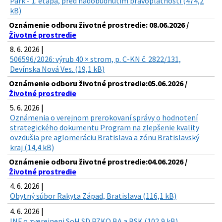
Park - 1. etapa, pred nadobudnutím právoplatnosti (474,2
kB)
Oznámenie odboru životné prostredie: 08.06.2026 /
Životné prostredie
8. 6. 2026 |
506596/2026: výrub 40 × strom, p. C-KN č. 2822/131,
Devínska Nová Ves. (19,1 kB)
Oznámenie odboru životné prostredie:05.06.2026 /
Životné prostredie
5. 6. 2026 |
Oznámenia o verejnom prerokovaní správy o hodnotení
strategického dokumentu Program na zlepšenie kvality
ovzdušia pre aglomeráciu Bratislava a zónu Bratislavský
kraj (14,4 kB)
Oznámenie odboru životné prostredie:04.06.2026 /
Životné prostredie
4. 6. 2026 |
Obytný súbor Rakyta Západ, Bratislava (116,1 kB)
4. 6. 2026 |
INF o zverejneni SoH SD PZKO BA a BSK (102,9 kB)