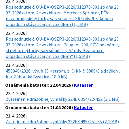
22. 4. 2026 |
Rozhodnutie č. OU-BA-OSZP3-2026/312370-003 zo dňa 23.
03. 2026 o tom, že vozidla zn. Mercedes Sprinter, EČV:
neznáme, bielej farby, sa v súlade s § 67 ods. 9 zákona o
odpadoch stáva starým vozidlom (1,1 MB)
22. 4. 2026 |
Rozhodnutie č. OU-BA-OSZP3-2026/312343-003 zo dňa 23.
03. 2026 o tom, že vozidla zn. Peugeot 206, EČV: neznáme,
striebornej farby, sa v súlade s § 67 ods. 9 zákona o
odpadoch stáva starým vozidlom" (1,5 MB)
21. 4. 2026 |
458940/2026; výrub 30 × strom, p. C-KN č. 3889/8 a ďalších ,
k. ú. Záhorská Bystrica (18,9 kB)
Oznámenia kataster: 22.04.2026 /
Kataster
22. 4. 2026 |
Zverejnenie dražobnej vyhlášky 324EX 354/22-452 (3,1 MB)
Oznámenia kataster: 21.04.2026 /
Kataster
21. 4. 2026 |
Zverejnenie dražobnej vyhlášky 332EX 495/25 - 55 (2,1 MB)