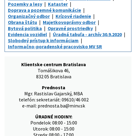
Pozemky a lesy
Kataster
Doprava a pozemné komunikácie
Organizačný odbor
Krízové riadenie
Obrana štátu
Majetkovoprávny odbor
Bytová politika
Opravné prostriedky
Evidencia vozidiel
Úradná tabuľa - archív 30.9.2020
Slobodný prístup k informáciam
Informačno-poradenské pracovisko MV SR
Klientske centrum Bratislava
Tomášikova 46,
832 05 Bratislava
Prednosta
Mgr. Rastislav Gajarský, MBA
telefón: sekretariát: 09610/46 002
e-mail: prednosta.ba@minv.sk
ÚRADNÉ HODINY:
Pondelok: 08:00 - 15:00
Utorok: 08:00 - 15:00
Streda: 08:00 - 17:00