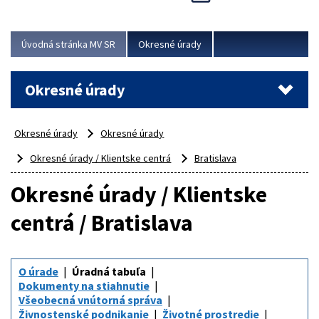
Novinky predstavili na...
Viac
Úvodná stránka MV SR
Okresné úrady
Okresné úrady
Okresné úrady
Okresné úrady
Okresné úrady / Klientske centrá
Bratislava
Okresné úrady / Klientske
centrá / Bratislava
O úrade
Úradná tabuľa
Dokumenty na stiahnutie
Všeobecná vnútorná správa
Živnostenské podnikanie
Životné prostredie