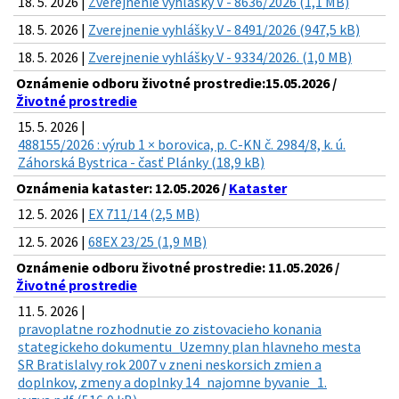
18. 5. 2026 |
Zverejnenie vyhlášky V - 8636/2026 (1,1 MB)
18. 5. 2026 |
Zverejnenie vyhlášky V - 8491/2026 (947,5 kB)
18. 5. 2026 |
Zverejnenie vyhlášky V - 9334/2026. (1,0 MB)
Oznámenie odboru životné prostredie:15.05.2026 /
Životné prostredie
15. 5. 2026 |
488155/2026 : výrub 1 × borovica, p. C-KN č. 2984/8, k. ú.
Záhorská Bystrica - časť Plánky (18,9 kB)
Oznámenia kataster: 12.05.2026 /
Kataster
12. 5. 2026 |
EX 711/14 (2,5 MB)
12. 5. 2026 |
68EX 23/25 (1,9 MB)
Oznámenie odboru životné prostredie: 11.05.2026 /
Životné prostredie
11. 5. 2026 |
pravoplatne rozhodnutie zo zistovacieho konania
stategickeho dokumentu_Uzemny plan hlavneho mesta
SR Bratislalvy rok 2007 v zneni neskorsich zmien a
doplnkov, zmeny a doplnky 14_najomne byvanie_1.