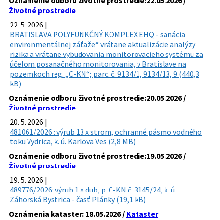
Oznámenie odboru životné prostredie:22.05.2026 /
Životné prostredie
22. 5. 2026 |
BRATISLAVA POLYFUNKČNÝ KOMPLEX EHQ - sanácia
environmentálnej záťaže“ vrátane aktualizácie analýzy
rizika a vrátane vybudovania monitorovacieho systému za
účelom posanačného monitorovania, v Bratislave na
pozemkoch reg. „C-KN“; parc. č. 9134/1, 9134/13, 9 (440,3
kB)
Oznámenie odboru životné prostredie:20.05.2026 /
Životné prostredie
20. 5. 2026 |
481061/2026 : výrub 13 x strom, ochranné pásmo vodného
toku Vydrica, k. ú. Karlova Ves (2,8 MB)
Oznámenie odboru životné prostredie:19.05.2026 /
Životné prostredie
19. 5. 2026 |
489776/2026: výrub 1 × dub, p. C-KN č. 3145/24, k. ú.
Záhorská Bystrica - časť Plánky (19,1 kB)
Oznámenia kataster: 18.05.2026 /
Kataster