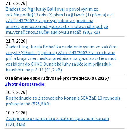
21. 7. 2026 |
Žiadosť od Mgr.Ivany Bališovej o povol.výnim.zo
zak.čin.podľa§13 ods.(2) písm.l) a §14ods.(1) písm.a) a c)
zák.č.543/2002 Z.z. pre vyd.jednoraz.povol. na
umiest.prenos.zariad. vja.a stát.s mot.vozidl.a pohyb
mi.vyznač.chod.za účel.audiovizu.natáč. (90,3 kB)
21. 7. 2026 |
Žiadosť Ing. Juraja Boháčika o udelenie výnim.zo zak.čin.v
zmysle §13ods. (1) písm.a) zák.č. 543/2002 Z.z. o ochrane
prír.a kraj.v znen.neskor.predpisov na vjazd a státie s mot.
vozidlom do CHKO Dunajské luhy za účelom príjazdu k
hausbótu na p. č. 11 (91,2 kB)
Oznámenie odboru životné prostredie:10.07.2026 /
Životné prostredie
10. 7. 2026 |
Rozhodnutie zo zisťovacieho konania SEA ZaD 13 rovnopis
právoplatné (525,6 kB)
10. 7. 2026 |
Zverejnenie oznamenia o zacatom spravnom konani
(121,3 kB)