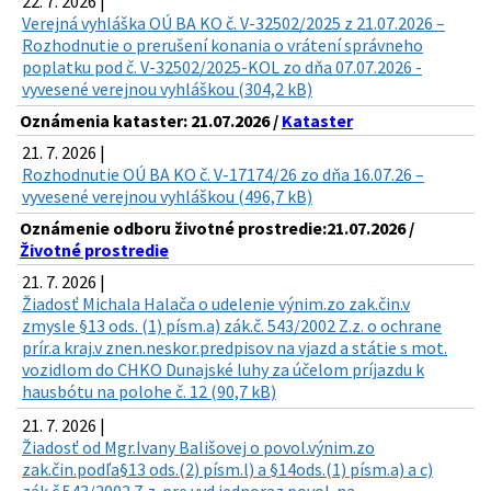
22. 7. 2026 |
Verejná vyhláška OÚ BA KO č. V-32502/2025 z 21.07.2026 –
Rozhodnutie o prerušení konania o vrátení správneho
poplatku pod č. V-32502/2025-KOL zo dňa 07.07.2026 -
vyvesené verejnou vyhláškou (304,2 kB)
Oznámenia kataster: 21.07.2026 /
Kataster
21. 7. 2026 |
Rozhodnutie OÚ BA KO č. V-17174/26 zo dňa 16.07.26 –
vyvesené verejnou vyhláškou (496,7 kB)
Oznámenie odboru životné prostredie:21.07.2026 /
Životné prostredie
21. 7. 2026 |
Žiadosť Michala Halača o udelenie výnim.zo zak.čin.v
zmysle §13 ods. (1) písm.a) zák.č. 543/2002 Z.z. o ochrane
prír.a kraj.v znen.neskor.predpisov na vjazd a státie s mot.
vozidlom do CHKO Dunajské luhy za účelom príjazdu k
hausbótu na polohe č. 12 (90,7 kB)
21. 7. 2026 |
Žiadosť od Mgr.Ivany Bališovej o povol.výnim.zo
zak.čin.podľa§13 ods.(2) písm.l) a §14ods.(1) písm.a) a c)