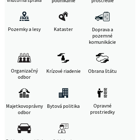
vnútorná správa
podnikanie
prostredie
Pozemky a lesy
Kataster
Doprava a
pozemné
komunikácie
Organizačný
Krízové riadenie
Obrana štátu
odbor
Opravné
Majetkovoprávny
Bytová politika
prostriedky
odbor