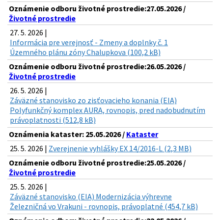
Oznámenie odboru životné prostredie:27.05.2026 /
Životné prostredie
27. 5. 2026 |
Informácia pre verejnosť - Zmeny a doplnky č. 1
Územného plánu zóny Chalupkova (100,2 kB)
Oznámenie odboru životné prostredie:26.05.2026 /
Životné prostredie
26. 5. 2026 |
Záväzné stanovisko zo zisťovacieho konania (EIA)
Polyfunkčný komplex AURA, rovnopis, pred nadobudnutím
právoplatnosti (512,8 kB)
Oznámenia kataster: 25.05.2026 /
Kataster
25. 5. 2026 |
Zverejnenie vyhlášky EX 14/2016-L (2,3 MB)
Oznámenie odboru životné prostredie:25.05.2026 /
Životné prostredie
25. 5. 2026 |
Záväzné stanovisko (EIA) Modernizácia výhrevne
Železničná vo Vrakuni - rovnopis, právoplatné (454,7 kB)