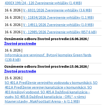
430EX 199/24 - 120 Zverejnenie vyhlášky (1,4 MB)
16. 6. 2026 |
V - 6931/2026 Zverejnenie vyhlášky (3,6 MB)
16. 6. 2026 |
V - 11834/2026 Zverejnenie vyhlášky (1,1 MB)
16. 6. 2026 |
V - 14911/2026 Zverejnenie vyhlášky (1,0 MB)
16. 6. 2026 |
V - 12985/2026 Zverejnenie vyhlášky (857,6 kB)
Oznámenie odboru životné prostredie:16.06.2026 /
Životné prostredie
16. 6. 2026 |
Informácia pre verejnosť_Bytový komplex Green Yards
(130,8 kB)
Oznámenie odboru životné prostredie:15.06.2026 /
Životné prostredie
15. 6. 2026 |
SO 401.A Predĺženie verejného vodovodu v komunikácii, SO
402.A Predĺženie verejnej kanalizácie v komunikácii, SO
403 Areálový vodovod, SO 405.A Dažďová kanalizácia –
vsaky, SO 405.B Dažďová kanalizácia - ORL“, v rámci
hlavnej stavby „MakFootball Arena – k (1,1 MB)