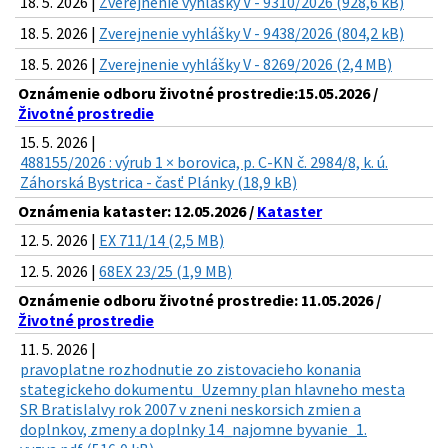
18. 5. 2026 |
Zverejnenie vyhlášky V - 9310/2026 (928,6 kB)
18. 5. 2026 |
Zverejnenie vyhlášky V - 9438/2026 (804,2 kB)
18. 5. 2026 |
Zverejnenie vyhlášky V - 8269/2026 (2,4 MB)
Oznámenie odboru životné prostredie:15.05.2026 /
Životné prostredie
15. 5. 2026 |
488155/2026 : výrub 1 × borovica, p. C-KN č. 2984/8, k. ú.
Záhorská Bystrica - časť Plánky (18,9 kB)
Oznámenia kataster: 12.05.2026 /
Kataster
12. 5. 2026 |
EX 711/14 (2,5 MB)
12. 5. 2026 |
68EX 23/25 (1,9 MB)
Oznámenie odboru životné prostredie: 11.05.2026 /
Životné prostredie
11. 5. 2026 |
pravoplatne rozhodnutie zo zistovacieho konania
stategickeho dokumentu_Uzemny plan hlavneho mesta
SR Bratislalvy rok 2007 v zneni neskorsich zmien a
doplnkov, zmeny a doplnky 14_najomne byvanie_1.