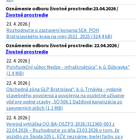
Oznámenie odboru životné prostredie:23.04.2026 /
Životné prostredie
23. 4. 2026 |
Rozhodnutie o zastavení konania SEA_POH
Bratislavského kraja na roky 2021_2025 (324,4 kB)
Oznámenie odboru životné prostredie: 22.04.2026 /
Životné prostredie
22. 4. 2026 |
Polyfunkčný súbor Medze - infraštruktúra", k. ú. Dúbravka"
(1,9 MB)
22. 4. 2026 |
Obchodná zóna GLP Bratislava“, k. ú. Trnávka - vydanie
stavebného povolenia a povolenia na osobitné užívanie
vôd pre vodné stavby „SO 506.1 Dažďová kanalizácia zo
spevnených plôch (1,1 MB)
22. 4. 2026 |
Verejná vyhláška OÚ-BA-OSZP3-2026/312360-003 z
22.04.2026 – Rozhodnutie zo dňa 23.03.2026 o tom, že
vozidlo zn. Škoda 105 L, EČV: neznáme, bielej farby, sa v