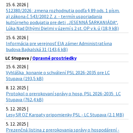
15. 6. 2026 |
512380/2026 : zmena rozhodnutia podľa § 89 ods. 1 písm.
a) zákona č. 543/2002 Z. z. - termín usporiadania
kultúrneho podujatia pre deti „JESENNÁ ŠARKANIÁDA“,
Lúka Nad Dlhými Dielmi v území s 2 st. OP v k. ú (18,9 kB)
15. 6. 2026 |
Informácia pre verejnosť EIA zámer Administratívna
budova Bajkalská 31 (143,6 kB)
LC Stupava /
Opravné prostriedky
15. 6. 2026 |
Vyhláška_konanie o schválení PSL 2026-2035 pre LC
Stupava (193,5 kB)
8. 12. 2025 |
Protokol o prerokovaní správy o hosp. PSL 2026-2035_LC
Stupava (762,4 kB)
5. 12. 2025 |
Lesy SR OZ Karpaty pripomienky PSL - LC Stupava (2,1 MB)
5. 12. 2025 |
Prezenčná listina z prerokovania správy o hospodárení -