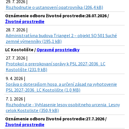
29. 7. 2026 |
Rozhodnutie o ustanovení opatrovníka (206,4 kB)
Oznámenie odboru životné prostredie:28.07.2026 /
Životné prostredie
28. 7. 2026 |
Administratívna budova Triangel 2 – objekt SO 501 Suché
zemné výmenníky (195,1 kB)
LC Kostolište /
Opravné prostriedky
27. 7. 2026 |
Protokol o prerokovaní správy k PSL 2027-2036_LC
Kostolište (231,9 kB)
9. 4. 2026 |
Správa o doterajšom hosp. a určení zásad na vyhotovenie
PSL 2027-2036_LC Kostolište (1,0 MB)
7. 1. 2026 |
Rozhodnutie - Vyhlasenie lesov osobitneho urcenia_Lesny
celok Kostoliste (350,9 kB)
Oznámenie odboru životné prostredie:27.7.2026 /
Životné prostredie