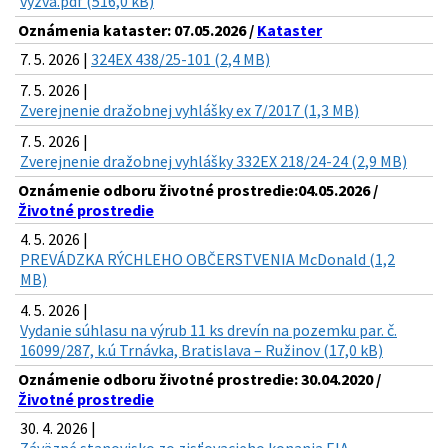
vyzva.pdf (516,0 kB)
Oznámenia kataster: 07.05.2026 /
Kataster
7. 5. 2026 |
324EX 438/25-101 (2,4 MB)
7. 5. 2026 |
Zverejnenie dražobnej vyhlášky ex 7/2017 (1,3 MB)
7. 5. 2026 |
Zverejnenie dražobnej vyhlášky 332EX 218/24-24 (2,9 MB)
Oznámenie odboru životné prostredie:04.05.2026 /
Životné prostredie
4. 5. 2026 |
PREVÁDZKA RÝCHLEHO OBČERSTVENIA McDonald (1,2
MB)
4. 5. 2026 |
Vydanie súhlasu na výrub 11 ks drevín na pozemku par. č.
16099/287, k.ú Trnávka, Bratislava – Ružinov (17,0 kB)
Oznámenie odboru životné prostredie: 30.04.2020 /
Životné prostredie
30. 4. 2026 |