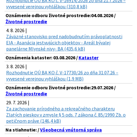
Rozhodnutie OÚ BA KO č. V-16914/2026 zo dňa 21.7.2026 –
vyvesené verejnou vyhláškou (310,8 kB)
Oznámenie odboru životné prostredie:04.08.2026 /
Životné prostredie
4. 8. 2026 |
Záväzné stanovisko pred nadobudnutím právoplatnosti
EIA - Asanácia jestvujúcich objektov - Areál bývalej
panelárne Mlynské nivy- BA (435,6 kB)
Oznámenia kataster: 03.08.2026 /
Kataster
3. 8. 2026 |
Rozhodnutie OÚ BA KO č. V-17730/26 zo dňa 31.07.26 –
vyvesené verejnou vyhláškou (1,9 MB)
Oznámenie odboru životné prostredie:29.07.2026 /
Životné prostredie
29. 7. 2026 |
Za zachovanie prírodného a rekreačného charakteru
Zlatých pieskov v zmysle § 5 ods. 7 zákona č. 85/1990 Zb. o
petičnom práve (146,4 kB)
Na stiahnutie: /
Všeobecná vnútorná správa