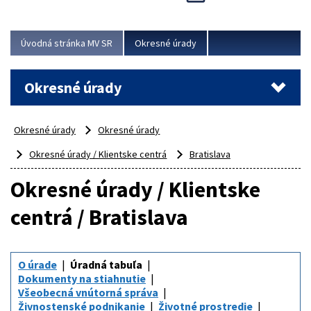
Novinky predstavili na...
Viac
Úvodná stránka MV SR
Okresné úrady
Okresné úrady
Okresné úrady
Okresné úrady
Okresné úrady / Klientske centrá
Bratislava
Okresné úrady / Klientske
centrá / Bratislava
O úrade
Úradná tabuľa
Dokumenty na stiahnutie
Všeobecná vnútorná správa
Živnostenské podnikanie
Životné prostredie