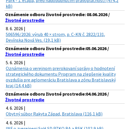
Park - 1. etapa, pred nadobudnutím právoplatnosti (474,2
kB)
Oznámenie odboru životné prostredie: 08.06.2026 /
Životné prostredie
8. 6. 2026 |
506596/2026: výrub 40 × strom, p. C-KN č. 2822/131,
Devínska Nová Ves. (19,1 kB)
Oznámenie odboru životné prostredie:05.06.2026 /
Životné prostredie
5. 6. 2026 |
Oznámenia o verejnom prerokovaní správy o hodnotení
strategického dokumentu Program na zlepšenie kvality
ovzdušia pre aglomeráciu Bratislava a zónu Bratislavský
kraj (14,4 kB)
Oznámenie odboru životné prostredie:04.06.2026 /
Životné prostredie
4. 6. 2026 |
Obytný súbor Rakyta Západ, Bratislava (116,1 kB)
4. 6. 2026 |
INF o zverejneni SoH SD PZKO BA a BSK (102,9 kB)