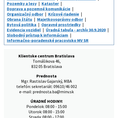
Pozemky a lesy
Kataster
Doprava a pozemné komunikácie
Organizačný odbor
Krízové riadenie
Obrana štátu
Majetkovoprávny odbor
Bytová politika
Opravné prostriedky
Evidencia vozidiel
Úradná tabuľa - archív 30.9.2020
Slobodný prístup k informáciam
Informačno-poradenské pracovisko MV SR
Klientske centrum Bratislava
Tomášikova 46,
832 05 Bratislava
Prednosta
Mgr. Rastislav Gajarský, MBA
telefón: sekretariát: 09610/46 002
e-mail: prednosta.ba@minv.sk
ÚRADNÉ HODINY:
Pondelok: 08:00 - 15:00
Utorok: 08:00 - 15:00
Streda: 08:00 - 17:00