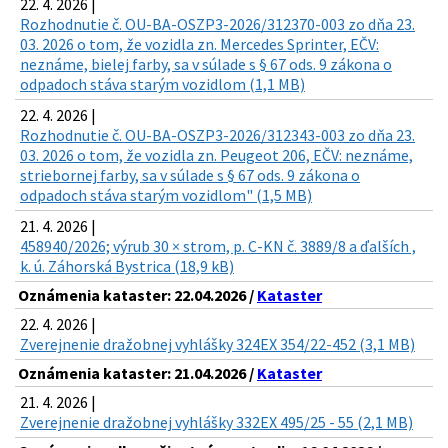
22. 4. 2026 |
Rozhodnutie č. OU-BA-OSZP3-2026/312370-003 zo dňa 23.
03. 2026 o tom, že vozidla zn. Mercedes Sprinter, EČV:
neznáme, bielej farby, sa v súlade s § 67 ods. 9 zákona o
odpadoch stáva starým vozidlom (1,1 MB)
22. 4. 2026 |
Rozhodnutie č. OU-BA-OSZP3-2026/312343-003 zo dňa 23.
03. 2026 o tom, že vozidla zn. Peugeot 206, EČV: neznáme,
striebornej farby, sa v súlade s § 67 ods. 9 zákona o
odpadoch stáva starým vozidlom" (1,5 MB)
21. 4. 2026 |
458940/2026; výrub 30 × strom, p. C-KN č. 3889/8 a ďalších ,
k. ú. Záhorská Bystrica (18,9 kB)
Oznámenia kataster: 22.04.2026 /
Kataster
22. 4. 2026 |
Zverejnenie dražobnej vyhlášky 324EX 354/22-452 (3,1 MB)
Oznámenia kataster: 21.04.2026 /
Kataster
21. 4. 2026 |
Zverejnenie dražobnej vyhlášky 332EX 495/25 - 55 (2,1 MB)