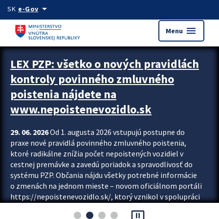
Preskocit na hlavný obsah
arrow_drop_down
SK
e-Gov
menu
Menu
Zastavit automatický posun upútavok
LEX PZP: všetko o nových pravidlách
kontroly povinného zmluvného
poistenia nájdete na
www.nepoistenevozidlo.sk
29. 06. 2026
Od 1. augusta 2026 vstupujú postupne do
praxe nové pravidlá povinného zmluvného poistenia,
ktoré radikálne znížia počet nepoistených vozidiel v
cestnej premávke a zavedú poriadok a spravodlivosť do
systému PZP. Občania nájdu všetky potrebné informácie
o zmenách na jednom mieste – novom oficiálnom portáli
https://nepoistenevozidlo.sk/, ktorý vznikol v spolupráci
Slovenskej kancelárie poisťovateľov (SKP), Slovenskej
pause_presentation
asociácie poisťovní (SLASPO) a Ministerstva vnútra SR.