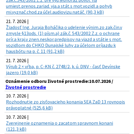
zák.č.543/2002 Z.z. pre vyd.jednoraz.povol. na
umiest.prenos.zariad. vja.a stát.s mot.vozidl.a pohyb
mi.vyznač.chod.za účel.audiovizu.natáč. (90,3 kB)
21. 7. 2026 |
Žiadosť Ing. Juraja Boháčika o udelenie výnim.zo zak.čin.v
zmysle §13ods. (1) písm.a) zák.č. 543/2002 Z.z. o ochrane
prír.a kraj.v znen.neskor.predpisov na vjazd a státie s mot.
vozidlom do CHKO Dunajské luhy za účelom príjazdu k
hausbótu na p. č. 11 (91,2 kB)
21. 7. 2026 |
Výrub 2 × vŕba, p. C-KN č. 2748/2, k. ú. DNV - časť Devínske
jazero (19,0 kB)
Oznámenie odboru životné prostredie:10.07.2026 /
Životné prostredie
10. 7. 2026 |
Rozhodnutie zo zisťovacieho konania SEA ZaD 13 rovnopis
právoplatné (525,6 kB)
10. 7. 2026 |
Zverejnenie oznamenia o zacatom spravnom konani
(121,3 kB)