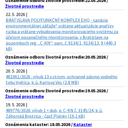
Oznámenie odboru životné prostredie:22.05.2026 /
Životné prostredie
22. 5. 2026 |
BRATISLAVA POLYFUNKČNÝ KOMPLEX EHQ - sanácia
environmentálnej záťaže“ vrátane aktualizácie analýzy
rizika a vrátane vybudovania monitorovacieho systému za
účelom posanačného monitorovania, v Bratislave na
pozemkoch reg. „C-KN“; parc. č. 9134/1, 9134/13, 9 (440,3
kB)
Oznámenie odboru životné prostredie:20.05.2026 /
Životné prostredie
20. 5. 2026 |
481061/2026 : výrub 13 x strom, ochranné pásmo vodného
toku Vydrica, k. ú. Karlova Ves (2,8 MB)
Oznámenie odboru životné prostredie:19.05.2026 /
Životné prostredie
19. 5. 2026 |
489776/2026: výrub 1 × dub, p. C-KN č. 3145/24, k. ú.
Záhorská Bystrica - časť Plánky (19,1 kB)
Oznámenia kataster: 18.05.2026 /
Kataster