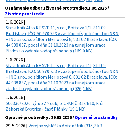
Oznámenie odboru životné prostredie:01.06.2026 /
Životné prostredie
1. 6. 2026 |
Stavebník Alto RE SVP 11, s.r.o., Bottova 1/1, 811 09
Bratislava, IČO: 50 970 753 v zastúpení spoločnosťou N&N
– ING s.r.o., so sídlom Merlotová 8, 831 02 Bratislava, IČO:
44 938 837, podal dňa 31.10.2023 na tunajšom úrade
žiadosť o vydanie vodoprávneho p (169,0 kB)
1. 6. 2026 |
Stavebník Alto RE SVP 11, s.r.o., Bottova 1/1, 811 09
Bratislava, IČO: 50 970 753 v zastúpení spoločnosťou N&N
– ING s.r.o., so sídlom Merlotová 8, 831 02 Bratislava, IČO:
44 938 837, podal dňa 31.10.2023 na tunajšom úrade
žiadosť o vydanie vodoprávneho p (926,1 kB)
1. 6. 2026 |
500330/2026: výrub 2 × dub, p. C-KN č. 3124/10, k. ú.
Záhorská Bystrica - časť Plánky (19,1 kB)
Opravné prostriedky : 29.05.2026 /
Opravné prostriedky
29. 5. 2026 |
Verejná vyhláška Anton Urík (315,7 kB)