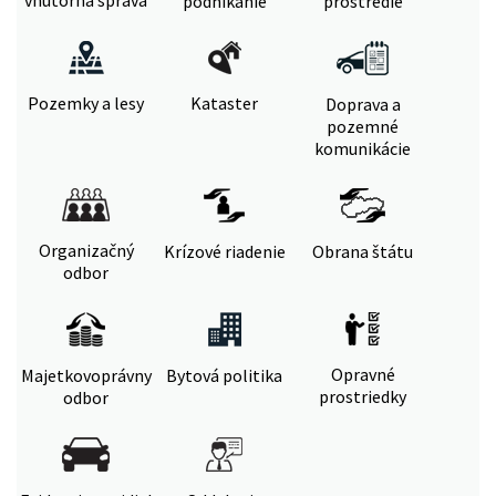
vnútorná správa
podnikanie
prostredie
Pozemky a lesy
Kataster
Doprava a
pozemné
komunikácie
Organizačný
Krízové riadenie
Obrana štátu
odbor
Opravné
Majetkovoprávny
Bytová politika
prostriedky
odbor