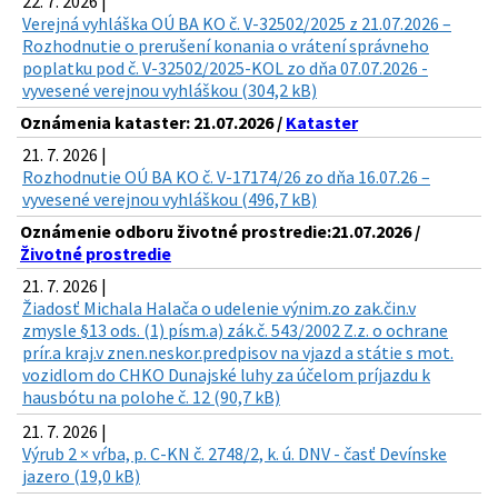
22. 7. 2026 |
Verejná vyhláška OÚ BA KO č. V-32502/2025 z 21.07.2026 –
Rozhodnutie o prerušení konania o vrátení správneho
poplatku pod č. V-32502/2025-KOL zo dňa 07.07.2026 -
vyvesené verejnou vyhláškou (304,2 kB)
Oznámenia kataster: 21.07.2026 /
Kataster
21. 7. 2026 |
Rozhodnutie OÚ BA KO č. V-17174/26 zo dňa 16.07.26 –
vyvesené verejnou vyhláškou (496,7 kB)
Oznámenie odboru životné prostredie:21.07.2026 /
Životné prostredie
21. 7. 2026 |
Žiadosť Michala Halača o udelenie výnim.zo zak.čin.v
zmysle §13 ods. (1) písm.a) zák.č. 543/2002 Z.z. o ochrane
prír.a kraj.v znen.neskor.predpisov na vjazd a státie s mot.
vozidlom do CHKO Dunajské luhy za účelom príjazdu k
hausbótu na polohe č. 12 (90,7 kB)
21. 7. 2026 |
Výrub 2 × vŕba, p. C-KN č. 2748/2, k. ú. DNV - časť Devínske
jazero (19,0 kB)