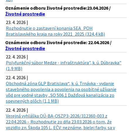
Oznámenie odboru životné prostredie:23.04.2026 /
Životné prostredie
23. 4. 2026 |
Rozhodnutie o zastavení konania SEA_POH
Bratislavského kraja na roky 2021_2025 (324,4 kB)
Oznámenie odboru životné prostredie: 22.04.2026 /
Životné prostredie
22. 4. 2026 |
Polyfunkčný súbor Medze - infraštruktúra", k. ú. Dúbravka"
(1,9 MB)
22. 4. 2026 |
Obchodná zóna GLP Bratislava“, k. ú. Trnávka - vydanie
stavebného povolenia a povolenia na osobitné užívanie
vôd pre vodné stavby „SO 506.1 Dažďová kanalizácia zo
spevnených plôch (1,1 MB)
22. 4. 2026 |
Verejná vyhláška OÚ-BA-OSZP3-2026/312360-003 z
22.04.2026 – Rozhodnutie zo dňa 23.03.2026 o tom, že
vozidlo zn. Škoda 105 L, EČV: neznáme, bielej farby, sa v