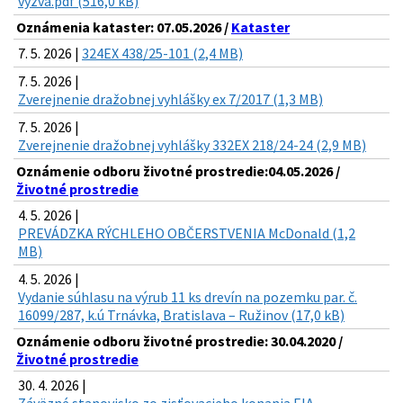
vyzva.pdf (516,0 kB)
Oznámenia kataster: 07.05.2026 /
Kataster
7. 5. 2026 |
324EX 438/25-101 (2,4 MB)
7. 5. 2026 |
Zverejnenie dražobnej vyhlášky ex 7/2017 (1,3 MB)
7. 5. 2026 |
Zverejnenie dražobnej vyhlášky 332EX 218/24-24 (2,9 MB)
Oznámenie odboru životné prostredie:04.05.2026 /
Životné prostredie
4. 5. 2026 |
PREVÁDZKA RÝCHLEHO OBČERSTVENIA McDonald (1,2
MB)
4. 5. 2026 |
Vydanie súhlasu na výrub 11 ks drevín na pozemku par. č.
16099/287, k.ú Trnávka, Bratislava – Ružinov (17,0 kB)
Oznámenie odboru životné prostredie: 30.04.2020 /
Životné prostredie
30. 4. 2026 |