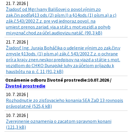
21. 7. 2026 |
Žiadosť od Mgr.Ivany Bališovej o povol.výnim.zo
zak.čin.podľa§13 ods.(2) písm.l) a §14ods.(1) písm.a) a c)
zák.č.543/2002 Z.z. pre vyd.jednoraz.povol. na
umiest.prenos.zariad. vja.a stát.s mot.vozidl.a pohyb
mi.vyznač.chod.za účel.audiovizu.natáč. (90,3 kB)
21. 7. 2026 |
Žiadosť Ing. Juraja Boháčika o udelenie výnim.zo zak.čin.v
zmysle §13ods. (1) písm.a) zák.č. 543/2002 Z.z. o ochrane
prír.a kraj.v znen.neskor.predpisov na vjazd a státie s mot.
vozidlom do CHKO Dunajské luhy za účelom príjazdu k
hausbótu na p. č. 11 (91,2 kB)
Oznámenie odboru životné prostredie:10.07.2026 /
Životné prostredie
10. 7. 2026 |
Rozhodnutie zo zisťovacieho konania SEA ZaD 13 rovnopis
právoplatné (525,6 kB)
10. 7. 2026 |
Zverejnenie oznamenia o zacatom spravnom konani
(121,3 kB)