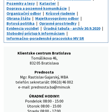
Pozemky a lesy
Kataster
Doprava a pozemné komunikácie
Organizačný odbor
Krízové riadenie
Obrana štátu
Majetkovoprávny odbor
Bytová politika
Opravné prostriedky
Evidencia vozidiel
Úradná tabuľa - archív 30.9.2020
Slobodný prístup k informáciam
Informačno-poradenské pracovisko MV SR
Klientske centrum Bratislava
Tomášikova 46,
832 05 Bratislava
Prednosta
Mgr. Rastislav Gajarský, MBA
telefón: sekretariát: 09610/46 002
e-mail: prednosta.ba@minv.sk
ÚRADNÉ HODINY:
Pondelok: 08:00 - 15:00
Utorok: 08:00 - 15:00
Streda: 08:00 - 17:00