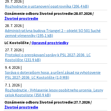
29. 7. 2026 |
Rozhodnutie o ustanovení opatrovníka (206,4 kB)
Oznámenie odboru životné prostredie:28.07.2026 /
Životné prostredie
28. 7. 2026 |
Administratívna budova Triangel 2 – objekt SO 501 Suché
zemné výmenníky (195,1 kB)
LC Kostolište /
Opravné prostriedky
27. 7. 2026 |
Protokol o prerokovaní správy k PSL 2027-2036_LC
Kostolište (231,9 kB)
9. 4. 2026 |
Správa o doterajšom hosp. a určení zásad na vyhotovenie
PSL 2027-2036_LC Kostolište (1,0 MB)
7. 1. 2026 |
Rozhodnutie - Vyhlasenie lesov osobitneho urcenia_Lesny
celok Kostoliste (350,9 kB)
Oznámenie odboru životné prostredie:27.7.2026 /
Životné prostredie