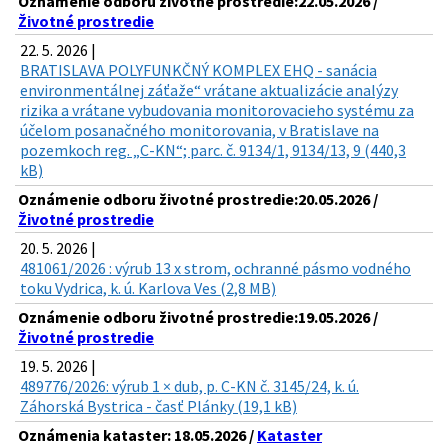
Oznámenie odboru životné prostredie:22.05.2026 /
Životné prostredie
22. 5. 2026 |
BRATISLAVA POLYFUNKČNÝ KOMPLEX EHQ - sanácia
environmentálnej záťaže“ vrátane aktualizácie analýzy
rizika a vrátane vybudovania monitorovacieho systému za
účelom posanačného monitorovania, v Bratislave na
pozemkoch reg. „C-KN“; parc. č. 9134/1, 9134/13, 9 (440,3
kB)
Oznámenie odboru životné prostredie:20.05.2026 /
Životné prostredie
20. 5. 2026 |
481061/2026 : výrub 13 x strom, ochranné pásmo vodného
toku Vydrica, k. ú. Karlova Ves (2,8 MB)
Oznámenie odboru životné prostredie:19.05.2026 /
Životné prostredie
19. 5. 2026 |
489776/2026: výrub 1 × dub, p. C-KN č. 3145/24, k. ú.
Záhorská Bystrica - časť Plánky (19,1 kB)
Oznámenia kataster: 18.05.2026 /
Kataster