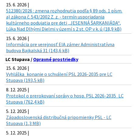
15. 6. 2026 |
512380/2026 : zmena rozhodnutia podľa § 89 ods. 1 písm.
a) zákona č. 543/2002 Z. z. - termín usporiadania
kultúrneho podujatia pre deti „JESENNÁ ŠARKANIÁDA“,
Lúka Nad Dlhými Dielmi v území s 2 st. OP v k. ú (18,9 kB)
15. 6. 2026 |
Informácia pre verejnosť EIA zámer Administratívna
budova Bajkalská 31 (143,6 kB)
LC Stupava /
Opravné prostriedky
15. 6. 2026 |
Vyhláška_konanie o schválení PSL 2026-2035 pre LC
Stupava (193,5 kB)
8. 12. 2025 |
Protokol o prerokovaní správy o hosp. PSL 2026-2035_LC
Stupava (762,4 kB)
5. 12. 2025 |
Západoslovenská distribučná pripomienky PSL - LC
Stupava (1,3 MB)
5. 12. 2025 |