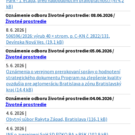
Park - 1. etapa, pred nadobudnutím právoplatnosti (474,2
kB)
Oznámenie odboru životné prostredie: 08.06.2026 /
Životné prostredie
8. 6. 2026 |
506596/2026: výrub 40 × strom, p. C-KN č. 2822/131,
Devínska Nová Ves. (19,1 kB)
Oznámenie odboru životné prostredie:05.06.2026 /
Životné prostredie
5. 6. 2026 |
Oznámenia o verejnom prerokovaní správy o hodnotení
strategického dokumentu Program na zlepšenie kvality
ovzdušia pre aglomeráciu Bratislava a zónu Bratislavský
kraj (14,4 kB)
Oznámenie odboru životné prostredie:04.06.2026 /
Životné prostredie
4. 6. 2026 |
Obytný súbor Rakyta Západ, Bratislava (116,1 kB)
4. 6. 2026 |
INF o zverejneni SoH SD PZKO BA a BSK (102,9 kB)