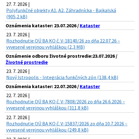
27. 7. 2026 |
Polyfunkčné objekty A1, A2, Záhradnícka - Bajkalská
(905,2 kB)
Oznámenia kataster: 23.07.2026 /
Kataster
23. 7. 2026 |
Rozhodnutie OÚ BA KO č. V-18140/26 zo dňa 22.07.26 –
vyvesené verejnou vyhláškou (2,3 MB)
Oznámenie odboru životné prostredie:23.07.2026 /
Životné prostredie
23. 7. 2026 |
Nový Istropolis - Integrácia funkčných zón (138,4 kB)
Oznámenia kataster: 22.07.2026 /
Kataster
22. 7. 2026 |
Rozhodnutie OÚ BA KO č. V-7808/2026 zo dňa 26.6.2026 –
vyvesené verejnou vyhláškou (311,8 kB)
22. 7. 2026 |
Rozhodnutie OÚ BA KO č. V-15837/2026 zo dňa 10.7.2026 –
vyvesené verejnou vyhláškou (249,8 kB)