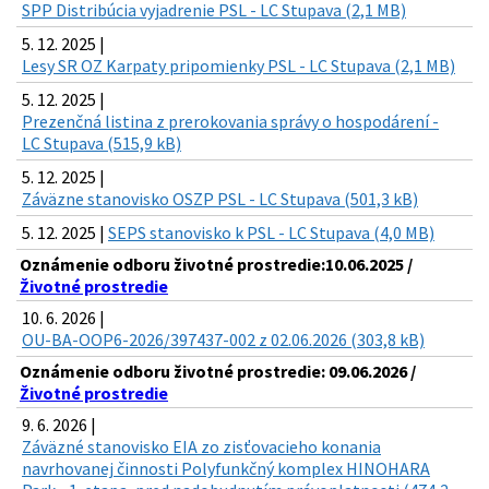
SPP Distribúcia vyjadrenie PSL - LC Stupava (2,1 MB)
5. 12. 2025 |
Lesy SR OZ Karpaty pripomienky PSL - LC Stupava (2,1 MB)
5. 12. 2025 |
Prezenčná listina z prerokovania správy o hospodárení -
LC Stupava (515,9 kB)
5. 12. 2025 |
Záväzne stanovisko OSZP PSL - LC Stupava (501,3 kB)
5. 12. 2025 |
SEPS stanovisko k PSL - LC Stupava (4,0 MB)
Oznámenie odboru životné prostredie:10.06.2025 /
Životné prostredie
10. 6. 2026 |
OU-BA-OOP6-2026/397437-002 z 02.06.2026 (303,8 kB)
Oznámenie odboru životné prostredie: 09.06.2026 /
Životné prostredie
9. 6. 2026 |
Záväzné stanovisko EIA zo zisťovacieho konania
navrhovanej činnosti Polyfunkčný komplex HINOHARA