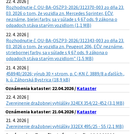
22. 4. 2026 |
Rozhodnutie č. OU-BA-OSZP3-2026/312370-003 zo dňa 23.
03. 2026 o tom, že vozidla zn. Mercedes Sprinter, EČV:
neznáme, bielej farby, sa v súlade s § 67 ods. 9 zákona o
odpadoch stáva starým vozidlom (1,1 MB)
22. 4. 2026 |
Rozhodnutie č. OU-BA-OSZP3-2026/312343-003 zo dňa 23.
03. 2026 o tom, že vozidla zn. Peugeot 206, EČV: neznáme,
striebornej farby, sa v súlade s § 67 ods. 9 zákona o
odpadoch stáva starým vozidlom" (1,5 MB)
21. 4. 2026 |
458940/2026; výrub 30 × strom, p. C-KN č. 3889/8 a ďalších ,
k. ú. Záhorská Bystrica (18,9 kB)
Oznámenia kataster: 22.04.2026 /
Kataster
22. 4. 2026 |
Zverejnenie dražobnej vyhlášky 324EX 354/22-452 (3,1 MB)
Oznámenia kataster: 21.04.2026 /
Kataster
21. 4. 2026 |
Zverejnenie dražobnej vyhlášky 332EX 495/25 - 55 (2,1 MB)