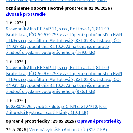
Oznámenie odboru životné prostredie:01.06.2026 /
Životné prostredie
1. 6. 2026 |
Stavebník Alto RE SVP 11, s.r.o., Bottova 1/1, 811 09
Bratislava, IČO: 50 970 753 v zastúpení spoločnosťou N&N
– ING s.r.o., so sídlom Merlotová 8, 831 02 Bratislava, IČO:
44 938 837, podal dňa 31.10.2023 na tunajšom úrade
žiadosť o vydanie vodoprávneho p (169,0 kB)
1. 6. 2026 |
Stavebník Alto RE SVP 11, s.r.o., Bottova 1/1, 811 09
Bratislava, IČO: 50 970 753 v zastúpení spoločnosťou N&N
– ING s.r.o., so sídlom Merlotová 8, 831 02 Bratislava, IČO:
44 938 837, podal dňa 31.10.2023 na tunajšom úrade
žiadosť o vydanie vodoprávneho p (926,1 kB)
1. 6. 2026 |
500330/2026: výrub 2 × dub, p. C-KN č. 3124/10, k. ú.
Záhorská Bystrica - časť Plánky (19,1 kB)
Opravné prostriedky : 29.05.2026 /
Opravné prostriedky
29. 5. 2026 |
Verejná vyhláška Anton Urík (315,7 kB)