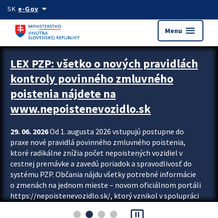
Preskocit na hlavný obsah
arrow_drop_down
SK
e-Gov
menu
Menu
Zastavit automatický posun upútavok
LEX PZP: všetko o nových pravidlách
kontroly povinného zmluvného
poistenia nájdete na
www.nepoistenevozidlo.sk
29. 06. 2026
Od 1. augusta 2026 vstupujú postupne do
praxe nové pravidlá povinného zmluvného poistenia,
ktoré radikálne znížia počet nepoistených vozidiel v
cestnej premávke a zavedú poriadok a spravodlivosť do
systému PZP. Občania nájdu všetky potrebné informácie
o zmenách na jednom mieste – novom oficiálnom portáli
https://nepoistenevozidlo.sk/, ktorý vznikol v spolupráci
Slovenskej kancelárie poisťovateľov (SKP), Slovenskej
pause_presentation
asociácie poisťovní (SLASPO) a Ministerstva vnútra SR.