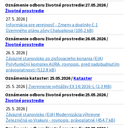
Oznámenie odboru životné prostredie:27.05.2026 /
Životné prostredie
27. 5. 2026 |
Informácia pre verejnosť - Zmeny a doplnky č. 1
Územného plánu zóny Chalupkova (100,2 kB)
Oznámenie odboru životné prostredie:26.05.2026 /
Životné prostredie
26. 5. 2026 |
Záväzné stanovisko zo zisťovacieho konania (EIA)
Polyfunkčný komplex AURA, rovnopis, pred nadobudnutím
právoplatnosti (512,8 kB)
Oznámenia kataster: 25.05.2026 /
Kataster
25. 5. 2026 |
Zverejnenie vyhlášky EX 14/2016-L (2,3 MB)
Oznámenie odboru životné prostredie:25.05.2026 /
Životné prostredie
25. 5. 2026 |
Záväzné stanovisko (EIA) Modernizácia výhrevne
Železničná vo Vrakuni - rovnopis, právoplatné (454,7 kB)