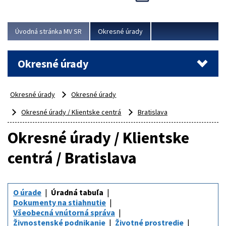
Novinky predstavili na...
Viac
Úvodná stránka MV SR
Okresné úrady
Okresné úrady
Okresné úrady
Okresné úrady
Okresné úrady / Klientske centrá
Bratislava
Okresné úrady / Klientske
centrá / Bratislava
O úrade
Úradná tabuľa
Dokumenty na stiahnutie
Všeobecná vnútorná správa
Živnostenské podnikanie
Životné prostredie