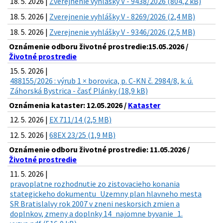
18. 5. 2026 |
Zverejnenie vyhlášky V - 9438/2026 (804,2 kB)
18. 5. 2026 |
Zverejnenie vyhlášky V - 8269/2026 (2,4 MB)
18. 5. 2026 |
Zverejnenie vyhlášky V - 9346/2026 (2,5 MB)
Oznámenie odboru životné prostredie:15.05.2026 /
Životné prostredie
15. 5. 2026 |
488155/2026 : výrub 1 × borovica, p. C-KN č. 2984/8, k. ú.
Záhorská Bystrica - časť Plánky (18,9 kB)
Oznámenia kataster: 12.05.2026 /
Kataster
12. 5. 2026 |
EX 711/14 (2,5 MB)
12. 5. 2026 |
68EX 23/25 (1,9 MB)
Oznámenie odboru životné prostredie: 11.05.2026 /
Životné prostredie
11. 5. 2026 |
pravoplatne rozhodnutie zo zistovacieho konania
stategickeho dokumentu_Uzemny plan hlavneho mesta
SR Bratislalvy rok 2007 v zneni neskorsich zmien a
doplnkov, zmeny a doplnky 14_najomne byvanie_1.