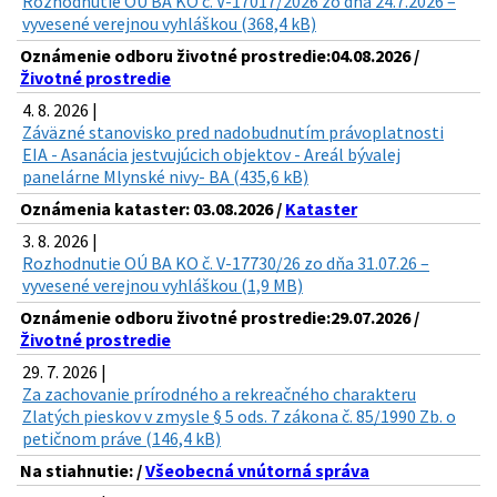
Rozhodnutie OÚ BA KO č. V-17017/2026 zo dňa 24.7.2026 –
vyvesené verejnou vyhláškou (368,4 kB)
Oznámenie odboru životné prostredie:04.08.2026 /
Životné prostredie
4. 8. 2026 |
Záväzné stanovisko pred nadobudnutím právoplatnosti
EIA - Asanácia jestvujúcich objektov - Areál bývalej
panelárne Mlynské nivy- BA (435,6 kB)
Oznámenia kataster: 03.08.2026 /
Kataster
3. 8. 2026 |
Rozhodnutie OÚ BA KO č. V-17730/26 zo dňa 31.07.26 –
vyvesené verejnou vyhláškou (1,9 MB)
Oznámenie odboru životné prostredie:29.07.2026 /
Životné prostredie
29. 7. 2026 |
Za zachovanie prírodného a rekreačného charakteru
Zlatých pieskov v zmysle § 5 ods. 7 zákona č. 85/1990 Zb. o
petičnom práve (146,4 kB)
Na stiahnutie: /
Všeobecná vnútorná správa