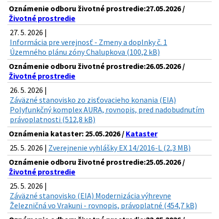
Oznámenie odboru životné prostredie:27.05.2026 /
Životné prostredie
27. 5. 2026 |
Informácia pre verejnosť - Zmeny a doplnky č. 1
Územného plánu zóny Chalupkova (100,2 kB)
Oznámenie odboru životné prostredie:26.05.2026 /
Životné prostredie
26. 5. 2026 |
Záväzné stanovisko zo zisťovacieho konania (EIA)
Polyfunkčný komplex AURA, rovnopis, pred nadobudnutím
právoplatnosti (512,8 kB)
Oznámenia kataster: 25.05.2026 /
Kataster
25. 5. 2026 |
Zverejnenie vyhlášky EX 14/2016-L (2,3 MB)
Oznámenie odboru životné prostredie:25.05.2026 /
Životné prostredie
25. 5. 2026 |
Záväzné stanovisko (EIA) Modernizácia výhrevne
Železničná vo Vrakuni - rovnopis, právoplatné (454,7 kB)