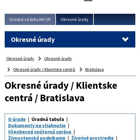
Novinky predstavili na...
Viac
Úvodná stránka MV SR
Okresné úrady
Okresné úrady
Okresné úrady
Okresné úrady
Okresné úrady / Klientske centrá
Bratislava
Okresné úrady / Klientske
centrá / Bratislava
O úrade
Úradná tabuľa
Dokumenty na stiahnutie
Všeobecná vnútorná správa
Živnostenské podnikanie
Životné prostredie