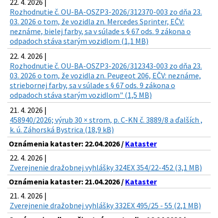
22. 4. 2026 |
Rozhodnutie č. OU-BA-OSZP3-2026/312370-003 zo dňa 23.
03. 2026 o tom, že vozidla zn. Mercedes Sprinter, EČV:
neznáme, bielej farby, sa v súlade s § 67 ods. 9 zákona o
odpadoch stáva starým vozidlom (1,1 MB)
22. 4. 2026 |
Rozhodnutie č. OU-BA-OSZP3-2026/312343-003 zo dňa 23.
03. 2026 o tom, že vozidla zn. Peugeot 206, EČV: neznáme,
striebornej farby, sa v súlade s § 67 ods. 9 zákona o
odpadoch stáva starým vozidlom" (1,5 MB)
21. 4. 2026 |
458940/2026; výrub 30 × strom, p. C-KN č. 3889/8 a ďalších ,
k. ú. Záhorská Bystrica (18,9 kB)
Oznámenia kataster: 22.04.2026 /
Kataster
22. 4. 2026 |
Zverejnenie dražobnej vyhlášky 324EX 354/22-452 (3,1 MB)
Oznámenia kataster: 21.04.2026 /
Kataster
21. 4. 2026 |
Zverejnenie dražobnej vyhlášky 332EX 495/25 - 55 (2,1 MB)