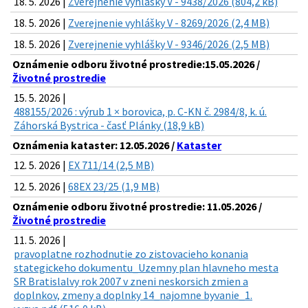
18. 5. 2026 |
Zverejnenie vyhlášky V - 9438/2026 (804,2 kB)
18. 5. 2026 |
Zverejnenie vyhlášky V - 8269/2026 (2,4 MB)
18. 5. 2026 |
Zverejnenie vyhlášky V - 9346/2026 (2,5 MB)
Oznámenie odboru životné prostredie:15.05.2026 /
Životné prostredie
15. 5. 2026 |
488155/2026 : výrub 1 × borovica, p. C-KN č. 2984/8, k. ú.
Záhorská Bystrica - časť Plánky (18,9 kB)
Oznámenia kataster: 12.05.2026 /
Kataster
12. 5. 2026 |
EX 711/14 (2,5 MB)
12. 5. 2026 |
68EX 23/25 (1,9 MB)
Oznámenie odboru životné prostredie: 11.05.2026 /
Životné prostredie
11. 5. 2026 |
pravoplatne rozhodnutie zo zistovacieho konania
stategickeho dokumentu_Uzemny plan hlavneho mesta
SR Bratislalvy rok 2007 v zneni neskorsich zmien a
doplnkov, zmeny a doplnky 14_najomne byvanie_1.