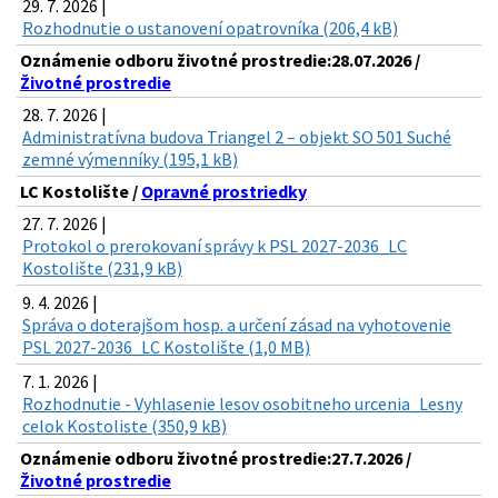
29. 7. 2026 |
Rozhodnutie o ustanovení opatrovníka (206,4 kB)
Oznámenie odboru životné prostredie:28.07.2026 /
Životné prostredie
28. 7. 2026 |
Administratívna budova Triangel 2 – objekt SO 501 Suché
zemné výmenníky (195,1 kB)
LC Kostolište /
Opravné prostriedky
27. 7. 2026 |
Protokol o prerokovaní správy k PSL 2027-2036_LC
Kostolište (231,9 kB)
9. 4. 2026 |
Správa o doterajšom hosp. a určení zásad na vyhotovenie
PSL 2027-2036_LC Kostolište (1,0 MB)
7. 1. 2026 |
Rozhodnutie - Vyhlasenie lesov osobitneho urcenia_Lesny
celok Kostoliste (350,9 kB)
Oznámenie odboru životné prostredie:27.7.2026 /
Životné prostredie