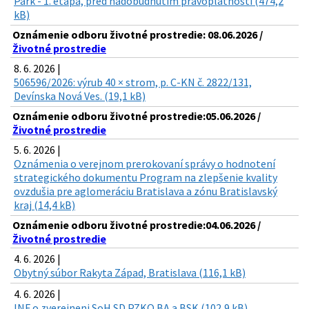
Park - 1. etapa, pred nadobudnutím právoplatnosti (474,2
kB)
Oznámenie odboru životné prostredie: 08.06.2026 /
Životné prostredie
8. 6. 2026 |
506596/2026: výrub 40 × strom, p. C-KN č. 2822/131,
Devínska Nová Ves. (19,1 kB)
Oznámenie odboru životné prostredie:05.06.2026 /
Životné prostredie
5. 6. 2026 |
Oznámenia o verejnom prerokovaní správy o hodnotení
strategického dokumentu Program na zlepšenie kvality
ovzdušia pre aglomeráciu Bratislava a zónu Bratislavský
kraj (14,4 kB)
Oznámenie odboru životné prostredie:04.06.2026 /
Životné prostredie
4. 6. 2026 |
Obytný súbor Rakyta Západ, Bratislava (116,1 kB)
4. 6. 2026 |
INF o zverejneni SoH SD PZKO BA a BSK (102,9 kB)