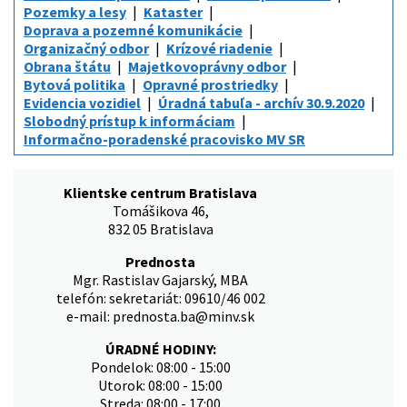
Pozemky a lesy
Kataster
Doprava a pozemné komunikácie
Organizačný odbor
Krízové riadenie
Obrana štátu
Majetkovoprávny odbor
Bytová politika
Opravné prostriedky
Evidencia vozidiel
Úradná tabuľa - archív 30.9.2020
Slobodný prístup k informáciam
Informačno-poradenské pracovisko MV SR
Klientske centrum Bratislava
Tomášikova 46,
832 05 Bratislava
Prednosta
Mgr. Rastislav Gajarský, MBA
telefón: sekretariát: 09610/46 002
e-mail: prednosta.ba@minv.sk
ÚRADNÉ HODINY:
Pondelok: 08:00 - 15:00
Utorok: 08:00 - 15:00
Streda: 08:00 - 17:00