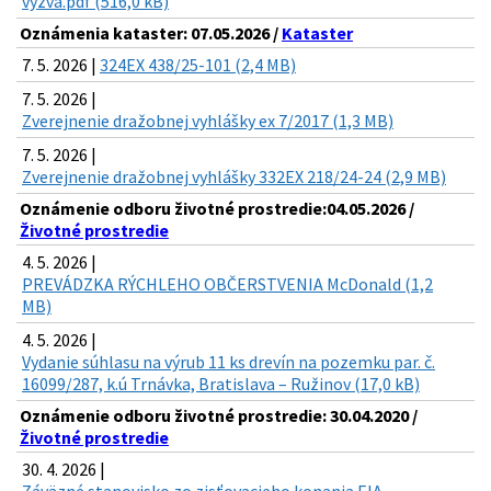
vyzva.pdf (516,0 kB)
Oznámenia kataster: 07.05.2026 /
Kataster
7. 5. 2026 |
324EX 438/25-101 (2,4 MB)
7. 5. 2026 |
Zverejnenie dražobnej vyhlášky ex 7/2017 (1,3 MB)
7. 5. 2026 |
Zverejnenie dražobnej vyhlášky 332EX 218/24-24 (2,9 MB)
Oznámenie odboru životné prostredie:04.05.2026 /
Životné prostredie
4. 5. 2026 |
PREVÁDZKA RÝCHLEHO OBČERSTVENIA McDonald (1,2
MB)
4. 5. 2026 |
Vydanie súhlasu na výrub 11 ks drevín na pozemku par. č.
16099/287, k.ú Trnávka, Bratislava – Ružinov (17,0 kB)
Oznámenie odboru životné prostredie: 30.04.2020 /
Životné prostredie
30. 4. 2026 |