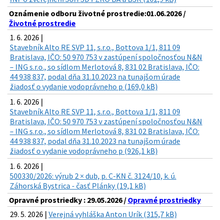
Oznámenie odboru životné prostredie:01.06.2026 /
Životné prostredie
1. 6. 2026 |
Stavebník Alto RE SVP 11, s.r.o., Bottova 1/1, 811 09
Bratislava, IČO: 50 970 753 v zastúpení spoločnosťou N&N
– ING s.r.o., so sídlom Merlotová 8, 831 02 Bratislava, IČO:
44 938 837, podal dňa 31.10.2023 na tunajšom úrade
žiadosť o vydanie vodoprávneho p (169,0 kB)
1. 6. 2026 |
Stavebník Alto RE SVP 11, s.r.o., Bottova 1/1, 811 09
Bratislava, IČO: 50 970 753 v zastúpení spoločnosťou N&N
– ING s.r.o., so sídlom Merlotová 8, 831 02 Bratislava, IČO:
44 938 837, podal dňa 31.10.2023 na tunajšom úrade
žiadosť o vydanie vodoprávneho p (926,1 kB)
1. 6. 2026 |
500330/2026: výrub 2 × dub, p. C-KN č. 3124/10, k. ú.
Záhorská Bystrica - časť Plánky (19,1 kB)
Opravné prostriedky : 29.05.2026 /
Opravné prostriedky
29. 5. 2026 |
Verejná vyhláška Anton Urík (315,7 kB)