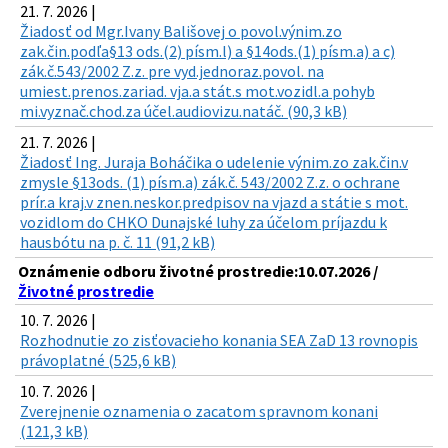
21. 7. 2026 |
Žiadosť od Mgr.Ivany Bališovej o povol.výnim.zo
zak.čin.podľa§13 ods.(2) písm.l) a §14ods.(1) písm.a) a c)
zák.č.543/2002 Z.z. pre vyd.jednoraz.povol. na
umiest.prenos.zariad. vja.a stát.s mot.vozidl.a pohyb
mi.vyznač.chod.za účel.audiovizu.natáč. (90,3 kB)
21. 7. 2026 |
Žiadosť Ing. Juraja Boháčika o udelenie výnim.zo zak.čin.v
zmysle §13ods. (1) písm.a) zák.č. 543/2002 Z.z. o ochrane
prír.a kraj.v znen.neskor.predpisov na vjazd a státie s mot.
vozidlom do CHKO Dunajské luhy za účelom príjazdu k
hausbótu na p. č. 11 (91,2 kB)
Oznámenie odboru životné prostredie:10.07.2026 /
Životné prostredie
10. 7. 2026 |
Rozhodnutie zo zisťovacieho konania SEA ZaD 13 rovnopis
právoplatné (525,6 kB)
10. 7. 2026 |
Zverejnenie oznamenia o zacatom spravnom konani
(121,3 kB)