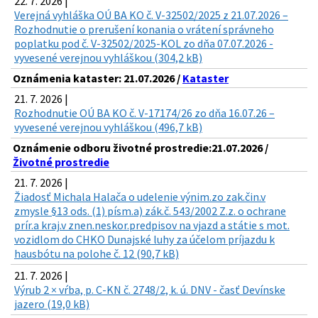
22. 7. 2026 |
Verejná vyhláška OÚ BA KO č. V-32502/2025 z 21.07.2026 –
Rozhodnutie o prerušení konania o vrátení správneho
poplatku pod č. V-32502/2025-KOL zo dňa 07.07.2026 -
vyvesené verejnou vyhláškou (304,2 kB)
Oznámenia kataster: 21.07.2026 /
Kataster
21. 7. 2026 |
Rozhodnutie OÚ BA KO č. V-17174/26 zo dňa 16.07.26 –
vyvesené verejnou vyhláškou (496,7 kB)
Oznámenie odboru životné prostredie:21.07.2026 /
Životné prostredie
21. 7. 2026 |
Žiadosť Michala Halača o udelenie výnim.zo zak.čin.v
zmysle §13 ods. (1) písm.a) zák.č. 543/2002 Z.z. o ochrane
prír.a kraj.v znen.neskor.predpisov na vjazd a státie s mot.
vozidlom do CHKO Dunajské luhy za účelom príjazdu k
hausbótu na polohe č. 12 (90,7 kB)
21. 7. 2026 |
Výrub 2 × vŕba, p. C-KN č. 2748/2, k. ú. DNV - časť Devínske
jazero (19,0 kB)