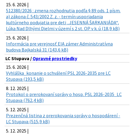
15. 6. 2026 |
512380/2026 : zmena rozhodnutia podľa § 89 ods. 1 písm.
a) zákona č. 543/2002 Z. z. - termín usporiadania
kultúrneho podujatia pre deti „JESENNÁ ŠARKANIÁDA“,
Lúka Nad Dlhými Dielmi v území s 2 st. OP v k. ú (18,9 kB)
15. 6. 2026 |
Informácia pre verejnosť EIA zámer Administratívna
budova Bajkalská 31 (143,6 kB)
LC Stupava /
Opravné prostriedky
15. 6. 2026 |
Vyhláška_konanie o schválení PSL 2026-2035 pre LC
Stupava (193,5 kB)
8. 12. 2025 |
Protokol o prerokovaní správy o hosp. PSL 2026-2035_LC
Stupava (762,4 kB)
5. 12. 2025 |
Prezenčná listina z prerokovania správy o hospodárení -
LC Stupava (515,9 kB)
5. 12. 2025 |