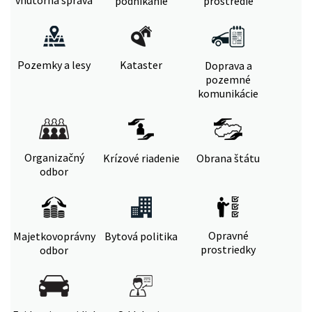
vnútorná správa
podnikanie
prostredie
Pozemky a lesy
Kataster
Doprava a
pozemné
komunikácie
Organizačný
Krízové riadenie
Obrana štátu
odbor
Opravné
Majetkovoprávny
Bytová politika
prostriedky
odbor