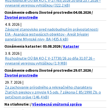
Rozhodnutie OÚ BA KO č. V-27765/2026 zo dňa 25.7.2026 –
vyvesené verejnou vyhláškou (322,2 kB)
Oznámenie odboru životné prostredie:04.08.2026 /
Životné prostredie
4. 8. 2026 |
Záväzné stanovisko pred nadobudnutím právoplatnosti
EIA - Asanácia jestvujúcich objektov - Areál bývalej
panelárne Mlynské nivy- BA (435,6 kB)
Oznámenia kataster: 03.08.2026 /
Kataster
3. 8. 2026 |
Rozhodnutie OÚ BA KO č. V-17730/26 zo dňa 31.07.26 –
vyvesené verejnou vyhláškou (1,9 MB)
Oznámenie odboru životné prostredie:29.07.2026 /
Životné prostredie
29. 7. 2026 |
Za zachovanie prírodného a rekreačného charakteru
Zlatých pieskov v zmysle § 5 ods. 7 zákona č. 85/1990 Zb. o
petičnom práve (146,4 kB)
Na stiahnutie: /
Všeobecná vnútorná správa