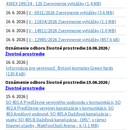
430EX 199/24 - 120 Zverejnenie vyhlášky (1,4 MB)
16. 6. 2026 |
V - 6931/2026 Zverejnenie vyhlášky (3,6 MB)
16. 6. 2026 |
V - 11834/2026 Zverejnenie vyhlášky (1,1 MB)
16. 6. 2026 |
V - 14911/2026 Zverejnenie vyhlášky (1,0 MB)
16. 6. 2026 |
V - 12985/2026 Zverejnenie vyhlášky (857,6 kB)
Oznámenie odboru životné prostredie:16.06.2026 /
Životné prostredie
16. 6. 2026 |
Informácia pre verejnosť_Bytový komplex Green Yards
(130,8 kB)
Oznámenie odboru životné prostredie:15.06.2026 /
Životné prostredie
15. 6. 2026 |
SO 401.A Predĺženie verejného vodovodu v komunikácii, SO
402.A Predĺženie verejnej kanalizácie v komunikácii, SO
403 Areálový vodovod, SO 405.A Dažďová kanalizácia –
vsaky, SO 405.B Dažďová kanalizácia - ORL“, v rámci
hlavnej stavby „MakFootball Arena – k (1,1 MB)