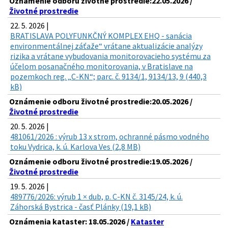
Oznámenie odboru životné prostredie:22.05.2026 /
Životné prostredie
22. 5. 2026 |
BRATISLAVA POLYFUNKČNÝ KOMPLEX EHQ - sanácia
environmentálnej záťaže“ vrátane aktualizácie analýzy
rizika a vrátane vybudovania monitorovacieho systému za
účelom posanačného monitorovania, v Bratislave na
pozemkoch reg. „C-KN“; parc. č. 9134/1, 9134/13, 9 (440,3
kB)
Oznámenie odboru životné prostredie:20.05.2026 /
Životné prostredie
20. 5. 2026 |
481061/2026 : výrub 13 x strom, ochranné pásmo vodného
toku Vydrica, k. ú. Karlova Ves (2,8 MB)
Oznámenie odboru životné prostredie:19.05.2026 /
Životné prostredie
19. 5. 2026 |
489776/2026: výrub 1 × dub, p. C-KN č. 3145/24, k. ú.
Záhorská Bystrica - časť Plánky (19,1 kB)
Oznámenia kataster: 18.05.2026 /
Kataster