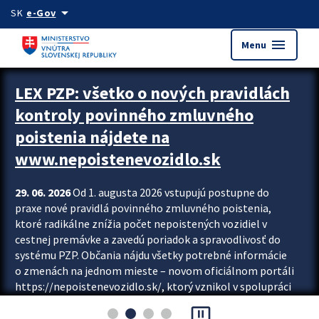
Preskocit na hlavný obsah
arrow_drop_down
SK
e-Gov
menu
Menu
Zastavit automatický posun upútavok
LEX PZP: všetko o nových pravidlách
kontroly povinného zmluvného
poistenia nájdete na
www.nepoistenevozidlo.sk
29. 06. 2026
Od 1. augusta 2026 vstupujú postupne do
praxe nové pravidlá povinného zmluvného poistenia,
ktoré radikálne znížia počet nepoistených vozidiel v
cestnej premávke a zavedú poriadok a spravodlivosť do
systému PZP. Občania nájdu všetky potrebné informácie
o zmenách na jednom mieste – novom oficiálnom portáli
https://nepoistenevozidlo.sk/, ktorý vznikol v spolupráci
Slovenskej kancelárie poisťovateľov (SKP), Slovenskej
pause_presentation
asociácie poisťovní (SLASPO) a Ministerstva vnútra SR.