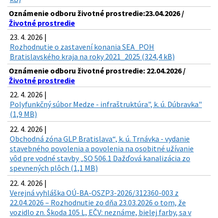
Oznámenie odboru životné prostredie:23.04.2026 /
Životné prostredie
23. 4. 2026 |
Rozhodnutie o zastavení konania SEA_POH
Bratislavského kraja na roky 2021_2025 (324,4 kB)
Oznámenie odboru životné prostredie: 22.04.2026 /
Životné prostredie
22. 4. 2026 |
Polyfunkčný súbor Medze - infraštruktúra", k. ú. Dúbravka"
(1,9 MB)
22. 4. 2026 |
Obchodná zóna GLP Bratislava“, k. ú. Trnávka - vydanie
stavebného povolenia a povolenia na osobitné užívanie
vôd pre vodné stavby „SO 506.1 Dažďová kanalizácia zo
spevnených plôch (1,1 MB)
22. 4. 2026 |
Verejná vyhláška OÚ-BA-OSZP3-2026/312360-003 z
22.04.2026 – Rozhodnutie zo dňa 23.03.2026 o tom, že
vozidlo zn. Škoda 105 L, EČV: neznáme, bielej farby, sa v