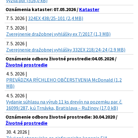
vyzva.pdf (516,0 kB)
Oznámenia kataster: 07.05.2026 /
Kataster
7. 5. 2026 |
324EX 438/25-101 (2,4 MB)
7. 5. 2026 |
Zverejnenie dražobnej vyhlášky ex 7/2017 (1,3 MB)
7. 5. 2026 |
Zverejnenie dražobnej vyhlášky 332EX 218/24-24 (2,9 MB)
Oznámenie odboru životné prostredie:04.05.2026 /
Životné prostredie
4. 5. 2026 |
PREVÁDZKA RÝCHLEHO OBČERSTVENIA McDonald (1,2
MB)
4. 5. 2026 |
Vydanie súhlasu na výrub 11 ks drevín na pozemku par. č.
16099/287, k.ú Trnávka, Bratislava – Ružinov (17,0 kB)
Oznámenie odboru životné prostredie: 30.04.2020 /
Životné prostredie
30. 4. 2026 |