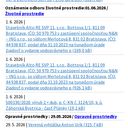
Oznámenie odboru životné prostredie:01.06.2026 /
Životné prostredie
1. 6. 2026 |
Stavebník Alto RE SVP 11, s.r.o., Bottova 1/1, 811 09
Bratislava, IČO: 50 970 753 v zastúpení spoločnosťou N&N
– ING s.r.o., so sídlom Merlotová 8, 831 02 Bratislava, IČO:
44 938 837, podal dňa 31.10.2023 na tunajšom úrade
žiadosť o vydanie vodoprávneho p (169,0 kB)
1. 6. 2026 |
Stavebník Alto RE SVP 11, s.r.o., Bottova 1/1, 811 09
Bratislava, IČO: 50 970 753 v zastúpení spoločnosťou N&N
– ING s.r.o., so sídlom Merlotová 8, 831 02 Bratislava, IČO:
44 938 837, podal dňa 31.10.2023 na tunajšom úrade
žiadosť o vydanie vodoprávneho p (926,1 kB)
1. 6. 2026 |
500330/2026: výrub 2 × dub, p. C-KN č. 3124/10, k. ú.
Záhorská Bystrica - časť Plánky (19,1 kB)
Opravné prostriedky : 29.05.2026 /
Opravné prostriedky
29. 5. 2026 |
Verejná vyhláška Anton Urík (315,7 kB)