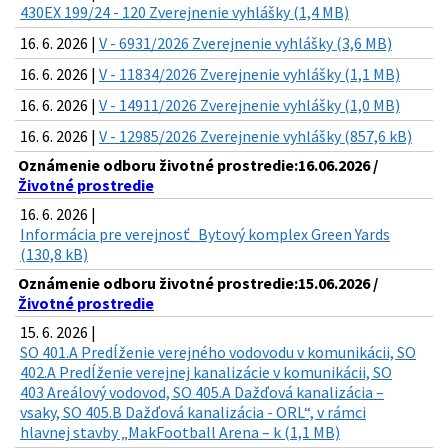
430EX 199/24 - 120 Zverejnenie vyhlášky (1,4 MB)
16. 6. 2026 |
V - 6931/2026 Zverejnenie vyhlášky (3,6 MB)
16. 6. 2026 |
V - 11834/2026 Zverejnenie vyhlášky (1,1 MB)
16. 6. 2026 |
V - 14911/2026 Zverejnenie vyhlášky (1,0 MB)
16. 6. 2026 |
V - 12985/2026 Zverejnenie vyhlášky (857,6 kB)
Oznámenie odboru životné prostredie:16.06.2026 /
Životné prostredie
16. 6. 2026 |
Informácia pre verejnosť_Bytový komplex Green Yards
(130,8 kB)
Oznámenie odboru životné prostredie:15.06.2026 /
Životné prostredie
15. 6. 2026 |
SO 401.A Predĺženie verejného vodovodu v komunikácii, SO
402.A Predĺženie verejnej kanalizácie v komunikácii, SO
403 Areálový vodovod, SO 405.A Dažďová kanalizácia –
vsaky, SO 405.B Dažďová kanalizácia - ORL“, v rámci
hlavnej stavby „MakFootball Arena – k (1,1 MB)