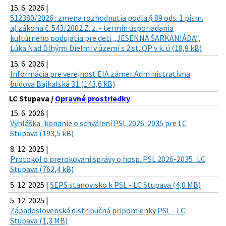
15. 6. 2026 |
512380/2026 : zmena rozhodnutia podľa § 89 ods. 1 písm.
a) zákona č. 543/2002 Z. z. - termín usporiadania
kultúrneho podujatia pre deti „JESENNÁ ŠARKANIÁDA“,
Lúka Nad Dlhými Dielmi v území s 2 st. OP v k. ú (18,9 kB)
15. 6. 2026 |
Informácia pre verejnosť EIA zámer Administratívna
budova Bajkalská 31 (143,6 kB)
LC Stupava /
Opravné prostriedky
15. 6. 2026 |
Vyhláška_konanie o schválení PSL 2026-2035 pre LC
Stupava (193,5 kB)
8. 12. 2025 |
Protokol o prerokovaní správy o hosp. PSL 2026-2035_LC
Stupava (762,4 kB)
5. 12. 2025 |
SEPS stanovisko k PSL - LC Stupava (4,0 MB)
5. 12. 2025 |
Západoslovenská distribučná pripomienky PSL - LC
Stupava (1,3 MB)