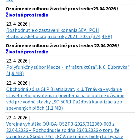
Oznámenie odboru životné prostredie:23.04.2026 /
Životné prostredie
23. 4. 2026 |
Rozhodnutie o zastavení konania SEA_POH
Bratislavského kraja na roky 2021_2025 (324,4 kB)
Oznámenie odboru životné prostredie: 22.04.2026 /
Životné prostredie
22. 4. 2026 |
Polyfunkčný súbor Medze - infraštruktúra", k. ú. Dúbravka"
(1,9 MB)
22. 4. 2026 |
Obchodná zóna GLP Bratislava“, k. ú. Trnávka - vydanie
stavebného povolenia a povolenia na osobitné užívanie
vôd pre vodné stavby „SO 506.1 Dažďová kanalizácia zo
spevnených plôch (1,1 MB)
22. 4. 2026 |
Verejná vyhláška OÚ-BA-OSZP3-2026/312360-003 z
22.04.2026 – Rozhodnutie zo dňa 23.03.2026 o tom, že
vozidlo zn. Škoda 105 L, EČV: neznáme, bielej farby, sa v