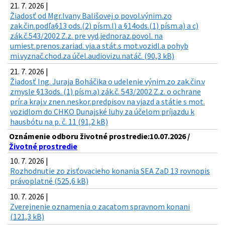
21. 7. 2026 |
Žiadosť od Mgr.Ivany Bališovej o povol.výnim.zo
zak.čin.podľa§13 ods.(2) písm.l) a §14ods.(1) písm.a) a c)
zák.č.543/2002 Z.z. pre vyd.jednoraz.povol. na
umiest.prenos.zariad. vja.a stát.s mot.vozidl.a pohyb
mi.vyznač.chod.za účel.audiovizu.natáč. (90,3 kB)
21. 7. 2026 |
Žiadosť Ing. Juraja Boháčika o udelenie výnim.zo zak.čin.v
zmysle §13ods. (1) písm.a) zák.č. 543/2002 Z.z. o ochrane
prír.a kraj.v znen.neskor.predpisov na vjazd a státie s mot.
vozidlom do CHKO Dunajské luhy za účelom príjazdu k
hausbótu na p. č. 11 (91,2 kB)
Oznámenie odboru životné prostredie:10.07.2026 /
Životné prostredie
10. 7. 2026 |
Rozhodnutie zo zisťovacieho konania SEA ZaD 13 rovnopis
právoplatné (525,6 kB)
10. 7. 2026 |
Zverejnenie oznamenia o zacatom spravnom konani
(121,3 kB)