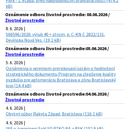
Park - 1. etapa, pred nadobudnutím právoplatnosti (474,2
kB)
Oznámenie odboru životné prostredie: 08.06.2026 /
Životné prostredie
8. 6. 2026 |
506596/2026: výrub 40 × strom, p. C-KN č. 2822/131,
Devínska Nová Ves. (19,1 kB)
Oznámenie odboru životné prostredie:05.06.2026 /
Životné prostredie
5. 6. 2026 |
Oznámenia o verejnom prerokovaní správy o hodnotení
strategického dokumentu Program na zlepšenie kvality
ovzdušia pre aglomeráciu Bratislava a zónu Bratislavský
kraj (14,4 kB)
Oznámenie odboru životné prostredie:04.06.2026 /
Životné prostredie
4. 6. 2026 |
Obytný súbor Rakyta Západ, Bratislava (116,1 kB)
4. 6. 2026 |
INF o zverejneni SoH SD PZKO BA a BSK (102,9 kB)