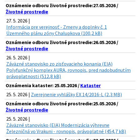
Oznámenie odboru životné prostredie:27.05.2026 /
Životné prostredie
27. 5. 2026 |
Informácia pre verejnosť - Zmeny a doplnky č. 1
Územného plánu zóny Chalupkova (100,2 kB)
Oznámenie odboru životné prostredie:26.05.2026 /
Životné prostredie
26. 5. 2026 |
Záväzné stanovisko zo zisťovacieho konania (EIA)
Polyfunkčný komplex AURA, rovnopis, pred nadobudnutím
právoplatnosti (512,8 kB)
Oznámenia kataster: 25.05.2026 /
Kataster
25. 5. 2026 |
Zverejnenie vyhlášky EX 14/2016-L (2,3 MB)
Oznámenie odboru životné prostredie:25.05.2026 /
Životné prostredie
25. 5. 2026 |
Záväzné stanovisko (EIA) Modernizácia výhrevne
Železničná vo Vrakuni - rovnopis, právoplatné (454,7 kB)