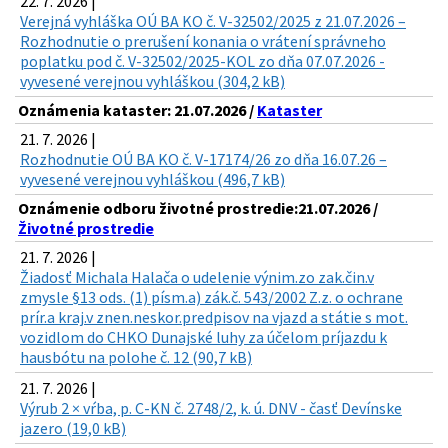
22. 7. 2026 |
Verejná vyhláška OÚ BA KO č. V-32502/2025 z 21.07.2026 –
Rozhodnutie o prerušení konania o vrátení správneho
poplatku pod č. V-32502/2025-KOL zo dňa 07.07.2026 -
vyvesené verejnou vyhláškou (304,2 kB)
Oznámenia kataster: 21.07.2026 /
Kataster
21. 7. 2026 |
Rozhodnutie OÚ BA KO č. V-17174/26 zo dňa 16.07.26 –
vyvesené verejnou vyhláškou (496,7 kB)
Oznámenie odboru životné prostredie:21.07.2026 /
Životné prostredie
21. 7. 2026 |
Žiadosť Michala Halača o udelenie výnim.zo zak.čin.v
zmysle §13 ods. (1) písm.a) zák.č. 543/2002 Z.z. o ochrane
prír.a kraj.v znen.neskor.predpisov na vjazd a státie s mot.
vozidlom do CHKO Dunajské luhy za účelom príjazdu k
hausbótu na polohe č. 12 (90,7 kB)
21. 7. 2026 |
Výrub 2 × vŕba, p. C-KN č. 2748/2, k. ú. DNV - časť Devínske
jazero (19,0 kB)