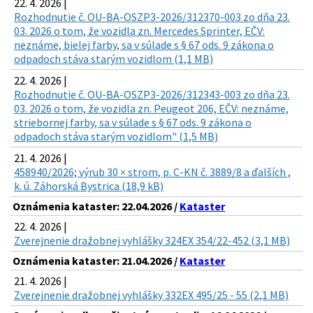
22. 4. 2026 |
Rozhodnutie č. OU-BA-OSZP3-2026/312370-003 zo dňa 23.
03. 2026 o tom, že vozidla zn. Mercedes Sprinter, EČV:
neznáme, bielej farby, sa v súlade s § 67 ods. 9 zákona o
odpadoch stáva starým vozidlom (1,1 MB)
22. 4. 2026 |
Rozhodnutie č. OU-BA-OSZP3-2026/312343-003 zo dňa 23.
03. 2026 o tom, že vozidla zn. Peugeot 206, EČV: neznáme,
striebornej farby, sa v súlade s § 67 ods. 9 zákona o
odpadoch stáva starým vozidlom" (1,5 MB)
21. 4. 2026 |
458940/2026; výrub 30 × strom, p. C-KN č. 3889/8 a ďalších ,
k. ú. Záhorská Bystrica (18,9 kB)
Oznámenia kataster: 22.04.2026 /
Kataster
22. 4. 2026 |
Zverejnenie dražobnej vyhlášky 324EX 354/22-452 (3,1 MB)
Oznámenia kataster: 21.04.2026 /
Kataster
21. 4. 2026 |
Zverejnenie dražobnej vyhlášky 332EX 495/25 - 55 (2,1 MB)