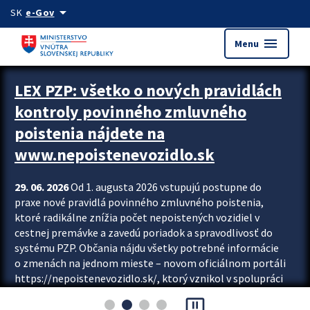
Preskocit na hlavný obsah
arrow_drop_down
SK
e-Gov
menu
Menu
Zastavit automatický posun upútavok
LEX PZP: všetko o nových pravidlách
kontroly povinného zmluvného
poistenia nájdete na
www.nepoistenevozidlo.sk
29. 06. 2026
Od 1. augusta 2026 vstupujú postupne do
praxe nové pravidlá povinného zmluvného poistenia,
ktoré radikálne znížia počet nepoistených vozidiel v
cestnej premávke a zavedú poriadok a spravodlivosť do
systému PZP. Občania nájdu všetky potrebné informácie
o zmenách na jednom mieste – novom oficiálnom portáli
https://nepoistenevozidlo.sk/, ktorý vznikol v spolupráci
Slovenskej kancelárie poisťovateľov (SKP), Slovenskej
pause_presentation
asociácie poisťovní (SLASPO) a Ministerstva vnútra SR.