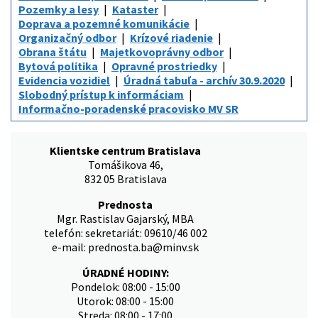
Pozemky a lesy
Kataster
Doprava a pozemné komunikácie
Organizačný odbor
Krízové riadenie
Obrana štátu
Majetkovoprávny odbor
Bytová politika
Opravné prostriedky
Evidencia vozidiel
Úradná tabuľa - archív 30.9.2020
Slobodný prístup k informáciam
Informačno-poradenské pracovisko MV SR
Klientske centrum Bratislava
Tomášikova 46,
832 05 Bratislava
Prednosta
Mgr. Rastislav Gajarský, MBA
telefón: sekretariát: 09610/46 002
e-mail: prednosta.ba@minv.sk
ÚRADNÉ HODINY:
Pondelok: 08:00 - 15:00
Utorok: 08:00 - 15:00
Streda: 08:00 - 17:00