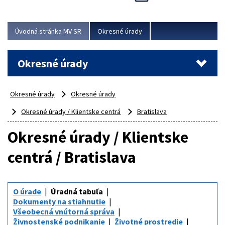
Novinky predstavili na...
Viac
Úvodná stránka MV SR
Okresné úrady
Okresné úrady
Okresné úrady
Okresné úrady
Okresné úrady / Klientske centrá
Bratislava
Okresné úrady / Klientske
centrá / Bratislava
O úrade
Úradná tabuľa
Dokumenty na stiahnutie
Všeobecná vnútorná správa
Živnostenské podnikanie
Životné prostredie