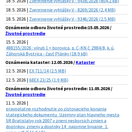
18. 5. 2026 |
Zverejnenie vyhlášky V - 9438/2026 (804,2 kB)
18. 5. 2026 |
Zverejnenie vyhlášky V - 8269/2026 (2,4 MB)
18. 5. 2026 |
Zverejnenie vyhlášky V - 9346/2026 (2,5 MB)
Oznámenie odboru životné prostredie:15.05.2026 /
Životné prostredie
15. 5. 2026 |
488155/2026 : výrub 1 × borovica, p. C-KN č. 2984/8, k. ú.
Záhorská Bystrica - časť Plánky (18,9 kB)
Oznámenia kataster: 12.05.2026 /
Kataster
12. 5. 2026 |
EX 711/14 (2,5 MB)
12. 5. 2026 |
68EX 23/25 (1,9 MB)
Oznámenie odboru životné prostredie: 11.05.2026 /
Životné prostredie
11. 5. 2026 |
pravoplatne rozhodnutie zo zistovacieho konania
stategickeho dokumentu_Uzemny plan hlavneho mesta
SR Bratislalvy rok 2007 v zneni neskorsich zmien a
doplnkov, zmeny a doplnky 14_najomne byvanie_1.