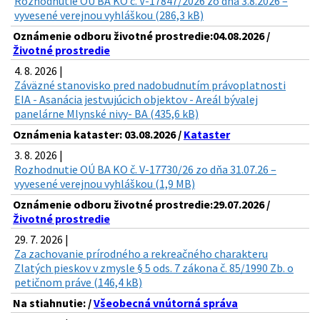
Rozhodnutie OÚ BA KO č. V-17847/2026 zo dňa 3.8.2026 –
vyvesené verejnou vyhláškou (286,3 kB)
Oznámenie odboru životné prostredie:04.08.2026 /
Životné prostredie
4. 8. 2026 |
Záväzné stanovisko pred nadobudnutím právoplatnosti
EIA - Asanácia jestvujúcich objektov - Areál bývalej
panelárne Mlynské nivy- BA (435,6 kB)
Oznámenia kataster: 03.08.2026 /
Kataster
3. 8. 2026 |
Rozhodnutie OÚ BA KO č. V-17730/26 zo dňa 31.07.26 –
vyvesené verejnou vyhláškou (1,9 MB)
Oznámenie odboru životné prostredie:29.07.2026 /
Životné prostredie
29. 7. 2026 |
Za zachovanie prírodného a rekreačného charakteru
Zlatých pieskov v zmysle § 5 ods. 7 zákona č. 85/1990 Zb. o
petičnom práve (146,4 kB)
Na stiahnutie: /
Všeobecná vnútorná správa