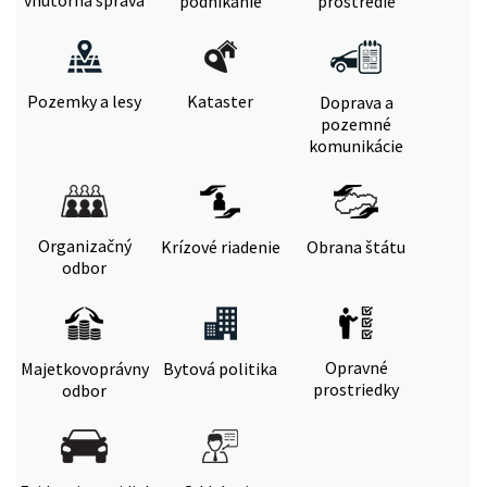
vnútorná správa
podnikanie
prostredie
Pozemky a lesy
Kataster
Doprava a
pozemné
komunikácie
Organizačný
Krízové riadenie
Obrana štátu
odbor
Opravné
Majetkovoprávny
Bytová politika
prostriedky
odbor