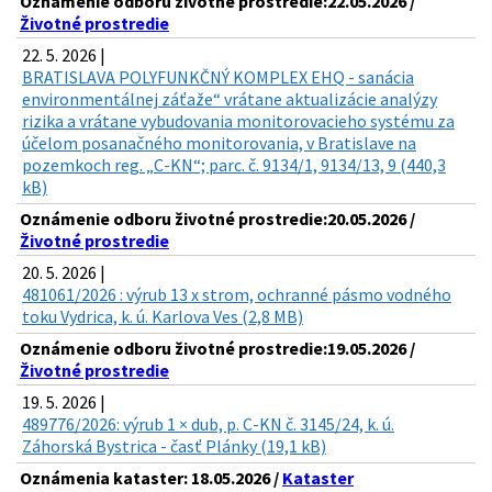
Oznámenie odboru životné prostredie:22.05.2026 /
Životné prostredie
22. 5. 2026 |
BRATISLAVA POLYFUNKČNÝ KOMPLEX EHQ - sanácia
environmentálnej záťaže“ vrátane aktualizácie analýzy
rizika a vrátane vybudovania monitorovacieho systému za
účelom posanačného monitorovania, v Bratislave na
pozemkoch reg. „C-KN“; parc. č. 9134/1, 9134/13, 9 (440,3
kB)
Oznámenie odboru životné prostredie:20.05.2026 /
Životné prostredie
20. 5. 2026 |
481061/2026 : výrub 13 x strom, ochranné pásmo vodného
toku Vydrica, k. ú. Karlova Ves (2,8 MB)
Oznámenie odboru životné prostredie:19.05.2026 /
Životné prostredie
19. 5. 2026 |
489776/2026: výrub 1 × dub, p. C-KN č. 3145/24, k. ú.
Záhorská Bystrica - časť Plánky (19,1 kB)
Oznámenia kataster: 18.05.2026 /
Kataster