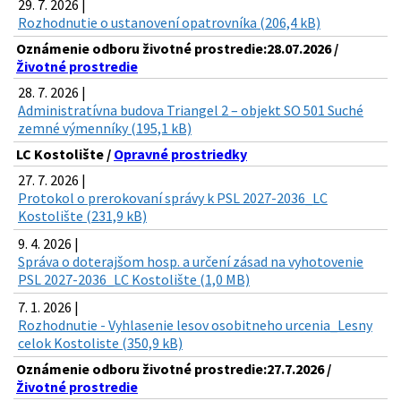
29. 7. 2026 |
Rozhodnutie o ustanovení opatrovníka (206,4 kB)
Oznámenie odboru životné prostredie:28.07.2026 /
Životné prostredie
28. 7. 2026 |
Administratívna budova Triangel 2 – objekt SO 501 Suché
zemné výmenníky (195,1 kB)
LC Kostolište /
Opravné prostriedky
27. 7. 2026 |
Protokol o prerokovaní správy k PSL 2027-2036_LC
Kostolište (231,9 kB)
9. 4. 2026 |
Správa o doterajšom hosp. a určení zásad na vyhotovenie
PSL 2027-2036_LC Kostolište (1,0 MB)
7. 1. 2026 |
Rozhodnutie - Vyhlasenie lesov osobitneho urcenia_Lesny
celok Kostoliste (350,9 kB)
Oznámenie odboru životné prostredie:27.7.2026 /
Životné prostredie