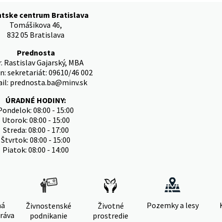
ntske centrum Bratislava
Tomášikova 46,
832 05 Bratislava
Prednosta
. Rastislav Gajarský, MBA
n: sekretariát: 09610/46 002
il: prednosta.ba@minv.sk
ÚRADNÉ HODINY:
Pondelok: 08:00 - 15:00
Utorok: 08:00 - 15:00
Streda: 08:00 - 17:00
Štvrtok: 08:00 - 15:00
Piatok: 08:00 - 14:00
ná
Pozemky a lesy
Živnostenské
Životné
ráva
podnikanie
prostredie