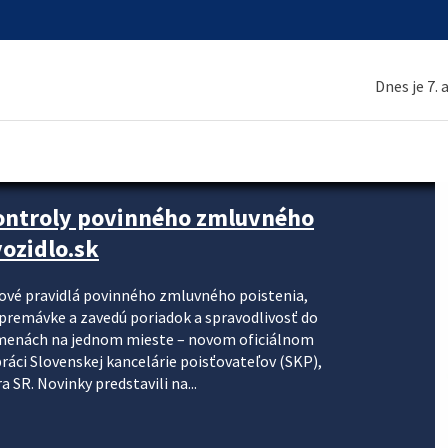
Dnes je 7.
kontroly povinného zmluvného
ozidlo.sk
nové pravidlá povinného zmluvného poistenia,
j premávke a zavedú poriadok a spravodlivosť do
zmenách na jednom mieste – novom oficiálnom
práci Slovenskej kancelárie poisťovateľov (SKP),
 SR. Novinky predstavili na...