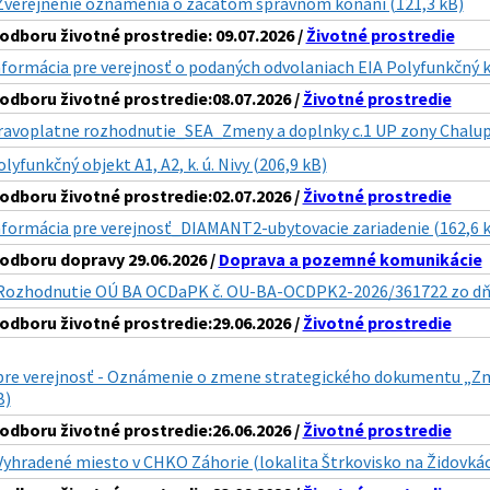
Zverejnenie oznamenia o zacatom spravnom konani (121,3 kB)
dboru životné prostredie: 09.07.2026 /
Životné prostredie
nformácia pre verejnosť o podaných odvolaniach EIA Polyfunkčný
dboru životné prostredie:08.07.2026 /
Životné prostredie
ravoplatne rozhodnutie_SEA_Zmeny a doplnky c.1 UP zony Chalup
lyfunkčný objekt A1, A2, k. ú. Nivy (206,9 kB)
dboru životné prostredie:02.07.2026 /
Životné prostredie
nformácia pre verejnosť_DIAMANT2-ubytovacie zariadenie (162,6 
dboru dopravy 29.06.2026 /
Doprava a pozemné komunikácie
Rozhodnutie OÚ BA OCDaPK č. OU-BA-OCDPK2-2026/361722 zo dňa 
dboru životné prostredie:29.06.2026 /
Životné prostredie
pre verejnosť - Oznámenie o zmene strategického dokumentu „Zm
B)
dboru životné prostredie:26.06.2026 /
Životné prostredie
Vyhradené miesto v CHKO Záhorie (lokalita Štrkovisko na Židovkác