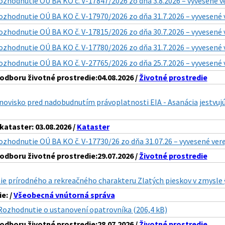
ozhodnutie OÚ BA KO č. V-17847/2026 zo dňa 3.8.2026 – vyvesené v
ozhodnutie OÚ BA KO č. V-17970/2026 zo dňa 31.7.2026 – vyvesené 
ozhodnutie OÚ BA KO č. V-17815/2026 zo dňa 30.7.2026 – vyvesené 
ozhodnutie OÚ BA KO č. V-17780/2026 zo dňa 31.7.2026 – vyvesené 
ozhodnutie OÚ BA KO č. V-27765/2026 zo dňa 25.7.2026 – vyvesené 
dboru životné prostredie:04.08.2026 /
Životné prostredie
ovisko pred nadobudnutím právoplatnosti EIA - Asanácia jestvujúc
ataster: 03.08.2026 /
Kataster
ozhodnutie OÚ BA KO č. V-17730/26 zo dňa 31.07.26 – vyvesené ver
dboru životné prostredie:29.07.2026 /
Životné prostredie
e prírodného a rekreačného charakteru Zlatých pieskov v zmysle § 
e: /
Všeobecná vnútorná správa
Rozhodnutie o ustanovení opatrovníka (206,4 kB)
dboru životné prostredie:28.07.2026 /
Životné prostredie