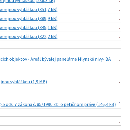
erejnou vyhláškou (286,3 kB)
verejnou vyhláškou (351,7 kB)
verejnou vyhláškou (389,9 kB)
verejnou vyhláškou (345,1 kB)
verejnou vyhláškou (322,2 kB)
ich objektov - Areál bývalej panelárne Mlynské nivy- BA
ejnou vyhláškou (1,9 MB)
5 ods. 7 zákona č. 85/1990 Zb. o petičnom práve (146,4 kB)