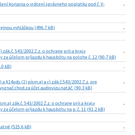
šení konania o vrátení správneho poplatku pod č. V-
rejnou vyhláškou (496,7 kB)
zák.č. 543/2002 Z.z. o ochrane prír.a kraj.v
 za účelom príjazdu k hausbótu na polohe č. 12 (90,7 kB)
,0 kB)
a §14ods.(1) písm.a) a c) zák.č.543/2002 Z.z. pre
vyznač.chod.za účel.audiovizu.natáč. (90,3 kB)
m.a) zák.č. 543/2002 Z.z. o ochrane prír.a kraj.v
za účelom príjazdu k hausbótu na p. č. 11 (91,2 kB)
atné (525,6 kB)