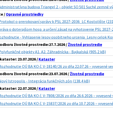
Administratívna budova Triangel 2 – objekt SO 501 Suché zemné v
te /
Opravné prostriedky
Protokol o prerokovaní správy k PSL 2027-2036_LC Kostolište (231
práva o doterajšom hosp. a určení zásad na vyhotovenie PSL 2027-
ozhodnutie - Vyhlasenie lesov osobitneho urcenia_Lesny celok Kos
dboru životné prostredie:27.7.2026 /
Životné prostredie
Polyfunkčné objekty A1, A2, Záhradnícka - Bajkalská (905,2 kB)
ataster: 23.07.2026 /
Kataster
Rozhodnutie OÚ BA KO č. V-18140/26 zo dňa 22.07.26 – vyvesené ve
dboru životné prostredie:23.07.2026 /
Životné prostredie
Nový Istropolis - Integrácia funkčných zón (138,4 kB)
ataster: 22.07.2026 /
Kataster
Rozhodnutie OÚ BA KO č. V-7808/2026 zo dňa 26.6.2026 – vyvesené 
Rozhodnutie OÚ BA KO č. V-15837/2026 zo dňa 10.7.2026 – vyvesené