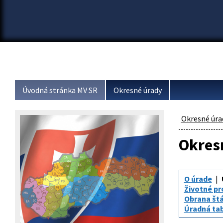
Úvodná stránka MV SR
Okresné úrady
Okresné úra
Okresn
O úrade
Životné pr
Obrana št
Úradná tabu