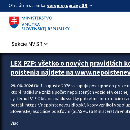
Preskocit na hlavný obsah
arrow_drop_down
verejnej správy SR
Oficiálna stránka
Sekcie MV SR
keyboard_arrow_down
Zastavit automatický posun upútavok
LEX PZP: všetko o nových pravidlách 
poistenia nájdete na www.nepoistenev
29. 06. 2026
Od 1. augusta 2026 vstupujú postupne do praxe 
ktoré radikálne znížia počet nepoistených vozidiel v cestne
systému PZP. Občania nájdu všetky potrebné informácie o 
portáli https://nepoistenevozidlo.sk/, ktorý vznikol v spolu
Slovenskej asociácie poisťovní (SLASPO) a Ministerstva vnútra
Viac