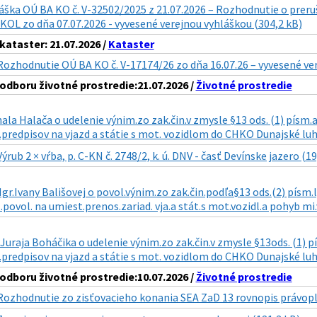
áška OÚ BA KO č. V-32502/2025 z 21.07.2026 – Rozhodnutie o preru
OL zo dňa 07.07.2026 - vyvesené verejnou vyhláškou (304,2 kB)
ataster: 21.07.2026 /
Kataster
Rozhodnutie OÚ BA KO č. V-17174/26 zo dňa 16.07.26 – vyvesené ve
dboru životné prostredie:21.07.2026 /
Životné prostredie
ala Halača o udelenie výnim.zo zak.čin.v zmysle §13 ods. (1) písm.a) 
predpisov na vjazd a státie s mot. vozidlom do CHKO Dunajské luhy
Výrub 2 × vŕba, p. C-KN č. 2748/2, k. ú. DNV - časť Devínske jazero (19
gr.Ivany Bališovej o povol.výnim.zo zak.čin.podľa§13 ods.(2) písm.l) 
.povol. na umiest.prenos.zariad. vja.a stát.s mot.vozidl.a pohyb mi.
 Juraja Boháčika o udelenie výnim.zo zak.čin.v zmysle §13ods. (1) pís
predpisov na vjazd a státie s mot. vozidlom do CHKO Dunajské luhy 
dboru životné prostredie:10.07.2026 /
Životné prostredie
Rozhodnutie zo zisťovacieho konania SEA ZaD 13 rovnopis právopl