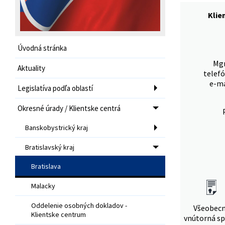
Klie
Úvodná stránka
Mgr
Aktuality
telefó
e-ma
Legislatíva podľa oblastí
Okresné úrady / Klientske centrá
Banskobystrický kraj
Bratislavský kraj
Bratislava
Malacky
Oddelenie osobných dokladov -
Všeobec
Klientske centrum
vnútorná sp