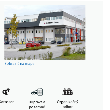
Zobraziť na mape
Kataster
Organizačný
Doprava a
odbor
pozemné