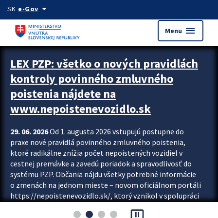
Preskocit na hlavný obsah
arrow_drop_down
SK
e-Gov
menu
Menu
Zastavit automatický posun upútavok
LEX PZP: všetko o nových pravidlách
kontroly povinného zmluvného
poistenia nájdete na
www.nepoistenevozidlo.sk
29. 06. 2026
Od 1. augusta 2026 vstupujú postupne do
praxe nové pravidlá povinného zmluvného poistenia,
ktoré radikálne znížia počet nepoistených vozidiel v
cestnej premávke a zavedú poriadok a spravodlivosť do
systému PZP. Občania nájdu všetky potrebné informácie
o zmenách na jednom mieste – novom oficiálnom portáli
https://nepoistenevozidlo.sk/, ktorý vznikol v spolupráci
Slovenskej kancelárie poisťovateľov (SKP), Slovenskej
pause_presentation
asociácie poisťovní (SLASPO) a Ministerstva vnútra SR.