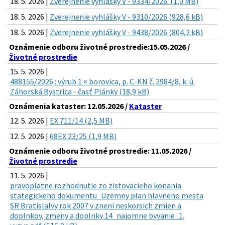
18. 5. 2026 |
Zverejnenie vyhlášky V - 9334/2026. (1,0 MB)
18. 5. 2026 |
Zverejnenie vyhlášky V - 9310/2026 (928,6 kB)
18. 5. 2026 |
Zverejnenie vyhlášky V - 9438/2026 (804,2 kB)
Oznámenie odboru životné prostredie:15.05.2026 /
Životné prostredie
15. 5. 2026 |
488155/2026 : výrub 1 × borovica, p. C-KN č. 2984/8, k. ú.
Záhorská Bystrica - časť Plánky (18,9 kB)
Oznámenia kataster: 12.05.2026 /
Kataster
12. 5. 2026 |
EX 711/14 (2,5 MB)
12. 5. 2026 |
68EX 23/25 (1,9 MB)
Oznámenie odboru životné prostredie: 11.05.2026 /
Životné prostredie
11. 5. 2026 |
pravoplatne rozhodnutie zo zistovacieho konania
stategickeho dokumentu_Uzemny plan hlavneho mesta
SR Bratislalvy rok 2007 v zneni neskorsich zmien a
doplnkov, zmeny a doplnky 14_najomne byvanie_1.