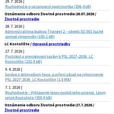
29. 7. 2026 |
Rozhodnutie o ustanovení opatrovníka (206,4 kB)
Oznámenie odboru životné prostredie:28.07.2026 /
Životné prostredie
28. 7. 2026 |
Administratívna budova Triangel 2 – objekt SO 501 Suché
zemné výmenníky (195,1 kB)
LC Kostolište /
Opravné prostriedky
27. 7. 2026 |
Protokol o prerokovaní správy k PSL 2027-2036_LC
Kostolište (231,9 kB)
9. 4. 2026 |
Správa o doterajšom hosp. a určení zásad na vyhotovenie
PSL 2027-2036_LC Kostolište (1,0 MB)
7. 1. 2026 |
Rozhodnutie - Vyhlasenie lesov osobitneho urcenia_Lesny
celok Kostoliste (350,9 kB)
Oznámenie odboru životné prostredie:27.7.2026 /
Životné prostredie