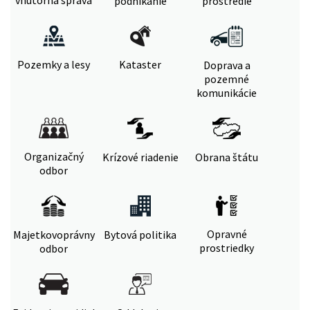
vnútorná správa
podnikanie
prostredie
Pozemky a lesy
Kataster
Doprava a
pozemné
komunikácie
Organizačný
Krízové riadenie
Obrana štátu
odbor
Opravné
Majetkovoprávny
Bytová politika
prostriedky
odbor