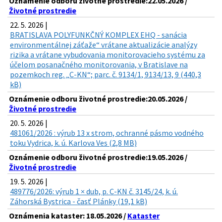
Oznámenie odboru životné prostredie:22.05.2026 /
Životné prostredie
22. 5. 2026 |
BRATISLAVA POLYFUNKČNÝ KOMPLEX EHQ - sanácia
environmentálnej záťaže“ vrátane aktualizácie analýzy
rizika a vrátane vybudovania monitorovacieho systému za
účelom posanačného monitorovania, v Bratislave na
pozemkoch reg. „C-KN“; parc. č. 9134/1, 9134/13, 9 (440,3
kB)
Oznámenie odboru životné prostredie:20.05.2026 /
Životné prostredie
20. 5. 2026 |
481061/2026 : výrub 13 x strom, ochranné pásmo vodného
toku Vydrica, k. ú. Karlova Ves (2,8 MB)
Oznámenie odboru životné prostredie:19.05.2026 /
Životné prostredie
19. 5. 2026 |
489776/2026: výrub 1 × dub, p. C-KN č. 3145/24, k. ú.
Záhorská Bystrica - časť Plánky (19,1 kB)
Oznámenia kataster: 18.05.2026 /
Kataster