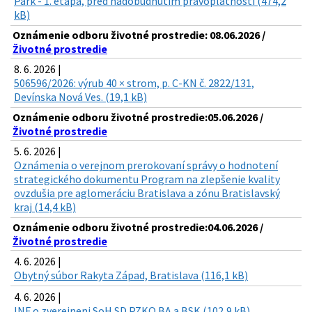
Park - 1. etapa, pred nadobudnutím právoplatnosti (474,2
kB)
Oznámenie odboru životné prostredie: 08.06.2026 /
Životné prostredie
8. 6. 2026 |
506596/2026: výrub 40 × strom, p. C-KN č. 2822/131,
Devínska Nová Ves. (19,1 kB)
Oznámenie odboru životné prostredie:05.06.2026 /
Životné prostredie
5. 6. 2026 |
Oznámenia o verejnom prerokovaní správy o hodnotení
strategického dokumentu Program na zlepšenie kvality
ovzdušia pre aglomeráciu Bratislava a zónu Bratislavský
kraj (14,4 kB)
Oznámenie odboru životné prostredie:04.06.2026 /
Životné prostredie
4. 6. 2026 |
Obytný súbor Rakyta Západ, Bratislava (116,1 kB)
4. 6. 2026 |
INF o zverejneni SoH SD PZKO BA a BSK (102,9 kB)