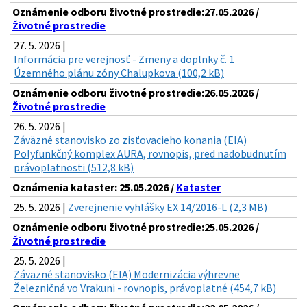
Oznámenie odboru životné prostredie:27.05.2026 /
Životné prostredie
27. 5. 2026 |
Informácia pre verejnosť - Zmeny a doplnky č. 1
Územného plánu zóny Chalupkova (100,2 kB)
Oznámenie odboru životné prostredie:26.05.2026 /
Životné prostredie
26. 5. 2026 |
Záväzné stanovisko zo zisťovacieho konania (EIA)
Polyfunkčný komplex AURA, rovnopis, pred nadobudnutím
právoplatnosti (512,8 kB)
Oznámenia kataster: 25.05.2026 /
Kataster
25. 5. 2026 |
Zverejnenie vyhlášky EX 14/2016-L (2,3 MB)
Oznámenie odboru životné prostredie:25.05.2026 /
Životné prostredie
25. 5. 2026 |
Záväzné stanovisko (EIA) Modernizácia výhrevne
Železničná vo Vrakuni - rovnopis, právoplatné (454,7 kB)