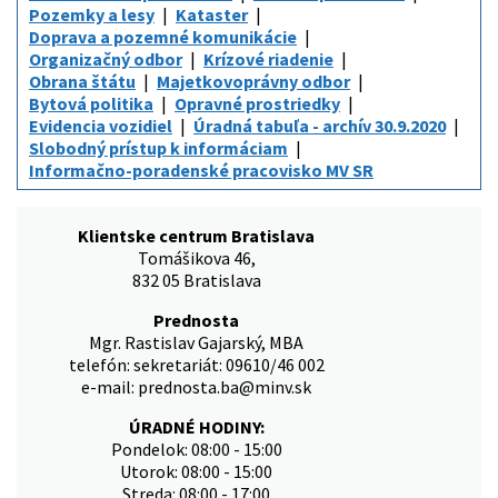
Pozemky a lesy
Kataster
Doprava a pozemné komunikácie
Organizačný odbor
Krízové riadenie
Obrana štátu
Majetkovoprávny odbor
Bytová politika
Opravné prostriedky
Evidencia vozidiel
Úradná tabuľa - archív 30.9.2020
Slobodný prístup k informáciam
Informačno-poradenské pracovisko MV SR
Klientske centrum Bratislava
Tomášikova 46,
832 05 Bratislava
Prednosta
Mgr. Rastislav Gajarský, MBA
telefón: sekretariát: 09610/46 002
e-mail: prednosta.ba@minv.sk
ÚRADNÉ HODINY:
Pondelok: 08:00 - 15:00
Utorok: 08:00 - 15:00
Streda: 08:00 - 17:00