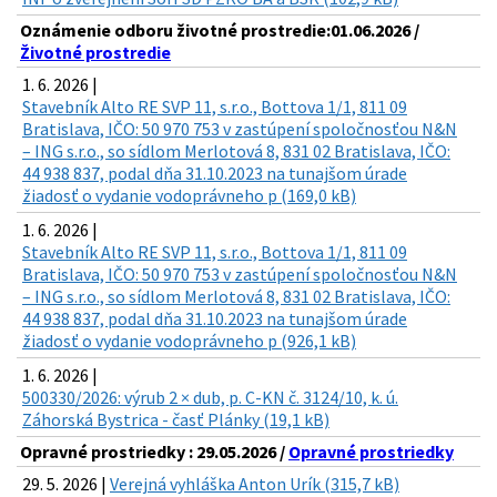
Oznámenie odboru životné prostredie:01.06.2026 /
Životné prostredie
1. 6. 2026 |
Stavebník Alto RE SVP 11, s.r.o., Bottova 1/1, 811 09
Bratislava, IČO: 50 970 753 v zastúpení spoločnosťou N&N
– ING s.r.o., so sídlom Merlotová 8, 831 02 Bratislava, IČO:
44 938 837, podal dňa 31.10.2023 na tunajšom úrade
žiadosť o vydanie vodoprávneho p (169,0 kB)
1. 6. 2026 |
Stavebník Alto RE SVP 11, s.r.o., Bottova 1/1, 811 09
Bratislava, IČO: 50 970 753 v zastúpení spoločnosťou N&N
– ING s.r.o., so sídlom Merlotová 8, 831 02 Bratislava, IČO:
44 938 837, podal dňa 31.10.2023 na tunajšom úrade
žiadosť o vydanie vodoprávneho p (926,1 kB)
1. 6. 2026 |
500330/2026: výrub 2 × dub, p. C-KN č. 3124/10, k. ú.
Záhorská Bystrica - časť Plánky (19,1 kB)
Opravné prostriedky : 29.05.2026 /
Opravné prostriedky
29. 5. 2026 |
Verejná vyhláška Anton Urík (315,7 kB)