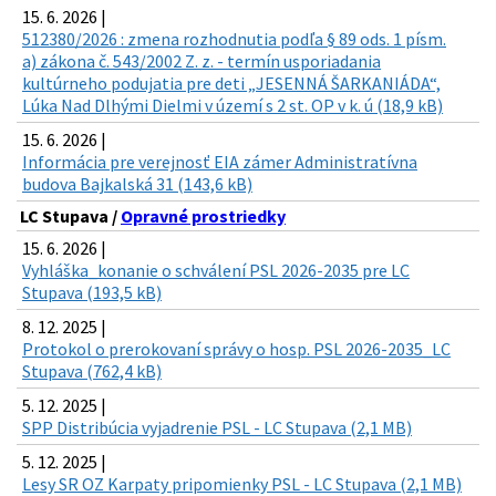
15. 6. 2026 |
512380/2026 : zmena rozhodnutia podľa § 89 ods. 1 písm.
a) zákona č. 543/2002 Z. z. - termín usporiadania
kultúrneho podujatia pre deti „JESENNÁ ŠARKANIÁDA“,
Lúka Nad Dlhými Dielmi v území s 2 st. OP v k. ú (18,9 kB)
15. 6. 2026 |
Informácia pre verejnosť EIA zámer Administratívna
budova Bajkalská 31 (143,6 kB)
LC Stupava /
Opravné prostriedky
15. 6. 2026 |
Vyhláška_konanie o schválení PSL 2026-2035 pre LC
Stupava (193,5 kB)
8. 12. 2025 |
Protokol o prerokovaní správy o hosp. PSL 2026-2035_LC
Stupava (762,4 kB)
5. 12. 2025 |
SPP Distribúcia vyjadrenie PSL - LC Stupava (2,1 MB)
5. 12. 2025 |
Lesy SR OZ Karpaty pripomienky PSL - LC Stupava (2,1 MB)