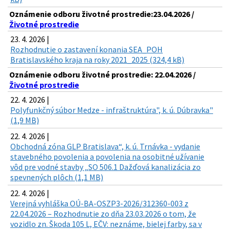
Oznámenie odboru životné prostredie:23.04.2026 /
Životné prostredie
23. 4. 2026 |
Rozhodnutie o zastavení konania SEA_POH
Bratislavského kraja na roky 2021_2025 (324,4 kB)
Oznámenie odboru životné prostredie: 22.04.2026 /
Životné prostredie
22. 4. 2026 |
Polyfunkčný súbor Medze - infraštruktúra", k. ú. Dúbravka"
(1,9 MB)
22. 4. 2026 |
Obchodná zóna GLP Bratislava“, k. ú. Trnávka - vydanie
stavebného povolenia a povolenia na osobitné užívanie
vôd pre vodné stavby „SO 506.1 Dažďová kanalizácia zo
spevnených plôch (1,1 MB)
22. 4. 2026 |
Verejná vyhláška OÚ-BA-OSZP3-2026/312360-003 z
22.04.2026 – Rozhodnutie zo dňa 23.03.2026 o tom, že
vozidlo zn. Škoda 105 L, EČV: neznáme, bielej farby, sa v