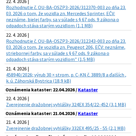
22. 4. 2026 |
Rozhodnutie č. OU-BA-OSZP3-2026/312370-003 zo dňa 23.
03. 2026 o tom, že vozidla zn. Mercedes Sprinter, EČV:
neznáme, bielej farby, sa v súlade s § 67 ods. 9 zákona o
odpadoch stáva starým vozidlom (1,1 MB)
22. 4. 2026 |
Rozhodnutie č. OU-BA-OSZP3-2026/312343-003 zo dňa 23.
03. 2026 o tom, že vozidla zn. Peugeot 206, EČV: neznáme,
striebornej farby, sa v súlade s § 67 ods. 9 zákona o
odpadoch stáva starým vozidlom" (1,5 MB)
21. 4. 2026 |
458940/2026; výrub 30 × strom, p. C-KN č. 3889/8 a ďalších ,
k. ú. Záhorská Bystrica (18,9 kB)
Oznámenia kataster: 22.04.2026 /
Kataster
22. 4. 2026 |
Zverejnenie dražobnej vyhlášky 324EX 354/22-452 (3,1 MB)
Oznámenia kataster: 21.04.2026 /
Kataster
21. 4. 2026 |
Zverejnenie dražobnej vyhlášky 332EX 495/25 - 55 (2,1 MB)