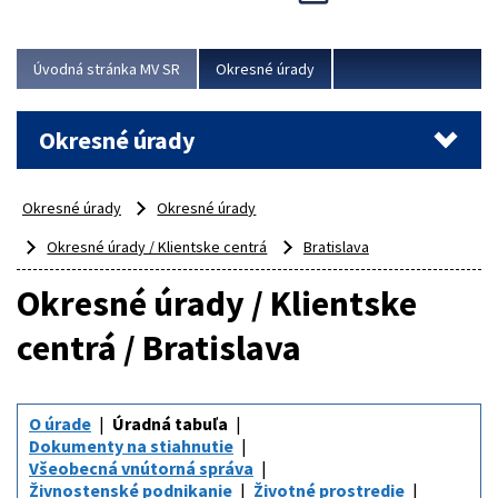
Novinky predstavili na...
Viac
Úvodná stránka MV SR
Okresné úrady
Okresné úrady
Okresné úrady
Okresné úrady
Okresné úrady / Klientske centrá
Bratislava
Okresné úrady / Klientske
centrá / Bratislava
O úrade
Úradná tabuľa
Dokumenty na stiahnutie
Všeobecná vnútorná správa
Živnostenské podnikanie
Životné prostredie