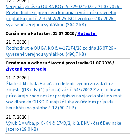
22. 7. 2026 |
Verejná vyhláška OÚ BA KO č. V-32502/2025 z 21.07.2026 –
Rozhodnutie o prerušení konania o vrátení správneho
poplatku pod č. V-32502/2025-KOL zo dňa 07.07.2026 -
vyvesené verejnou vyhláškou (304,2 kB)
Oznámenia kataster: 21.07.2026 /
Kataster
21. 7. 2026 |
Rozhodnutie OÚ BA KO č. V-17174/26 zo dňa 16.07.26 –
vyvesené verejnou vyhláškou (496,7 kB)
Oznámenie odboru životné prostredie:21.07.2026 /
Životné prostredie
21. 7. 2026 |
Žiadosť Michala Halača o udelenie výnim.zo zak.čin.v
zmysle §13 ods. (1) písm.a) zák.č. 543/2002 Z.z. o ochrane
prír.a kraj.v znen.neskor.predpisov na vjazd a státie s mot.
vozidlom do CHKO Dunajské luhy za účelom príjazdu k
hausbótu na polohe č. 12 (90,7 kB)
21. 7. 2026 |
Výrub 2 × vŕba, p. C-KN č. 2748/2, k. ú. DNV - časť Devínske
jazero (19,0 kB)