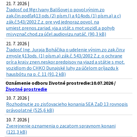
21. 7. 2026 |
Žiadosť od Mgr.Ivany Bališovej o povol.výnim.zo
zak.čin.podľa§13 ods.(2) písm.l) a §14ods.(1) písm.a) a c)
zák.č.543/2002 Z.z. pre vyd.jednoraz.povol. na
umiest.prenos.zariad. vja.a stát.s mot.vozidl.a pohyb
mi.vyznač.chod.za účel.audiovizu.natáč. (90,3 kB)
21. 7. 2026 |
Žiadosť Ing. Juraja Boháčika o udelenie výnim.zo zak.čin.v
zmysle §13ods. (1) písm.a) zák.č. 543/2002 Z.z. o ochrane
prír.a kraj.v znen.neskor.predpisov na vjazd a státie s mot.
vozidlom do CHKO Dunajské luhy za účelom príjazdu k
hausbótu na p. č. 11 (91,2 kB)
Oznámenie odboru životné prostredie:10.07.2026 /
Životné prostredie
10. 7. 2026 |
Rozhodnutie zo zisťovacieho konania SEA ZaD 13 rovnopis
právoplatné (525,6 kB)
10. 7. 2026 |
Zverejnenie oznamenia o zacatom spravnom konani
(121,3 kB)