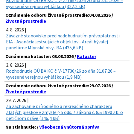
Rozhodnutie OÚ BA KO č. V-27765/2026 zo dňa 25.7.2026 –
vyvesené verejnou vyhláškou (322,2 kB)
Oznámenie odboru životné prostredie:04.08.2026 /
Životné prostredie
4. 8. 2026 |
Záväzné stanovisko pred nadobudnutím právoplatnosti
EIA - Asanácia jestvujúcich objektov - Areál bývalej
panelárne Mlynské nivy- BA (435,6 kB)
Oznámenia kataster: 03.08.2026 /
Kataster
3. 8. 2026 |
Rozhodnutie OÚ BA KO č. V-17730/26 zo dňa 31.07.26 –
vyvesené verejnou vyhláškou (1,9 MB)
Oznámenie odboru životné prostredie:29.07.2026 /
Životné prostredie
29. 7. 2026 |
Za zachovanie prírodného a rekreačného charakteru
Zlatých pieskov v zmysle § 5 ods. 7 zákona č. 85/1990 Zb. o
petičnom práve (146,4 kB)
Na stiahnutie: /
Všeobecná vnútorná správa