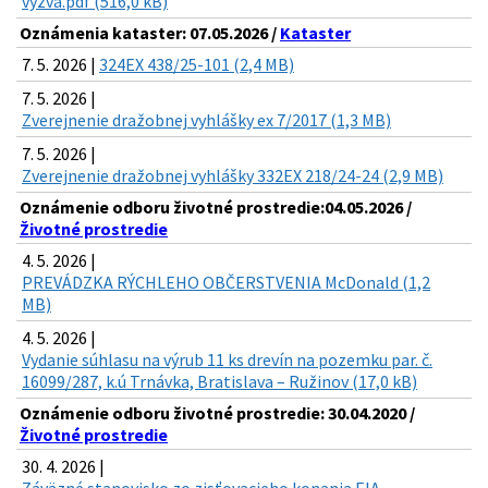
vyzva.pdf (516,0 kB)
Oznámenia kataster: 07.05.2026 /
Kataster
7. 5. 2026 |
324EX 438/25-101 (2,4 MB)
7. 5. 2026 |
Zverejnenie dražobnej vyhlášky ex 7/2017 (1,3 MB)
7. 5. 2026 |
Zverejnenie dražobnej vyhlášky 332EX 218/24-24 (2,9 MB)
Oznámenie odboru životné prostredie:04.05.2026 /
Životné prostredie
4. 5. 2026 |
PREVÁDZKA RÝCHLEHO OBČERSTVENIA McDonald (1,2
MB)
4. 5. 2026 |
Vydanie súhlasu na výrub 11 ks drevín na pozemku par. č.
16099/287, k.ú Trnávka, Bratislava – Ružinov (17,0 kB)
Oznámenie odboru životné prostredie: 30.04.2020 /
Životné prostredie
30. 4. 2026 |