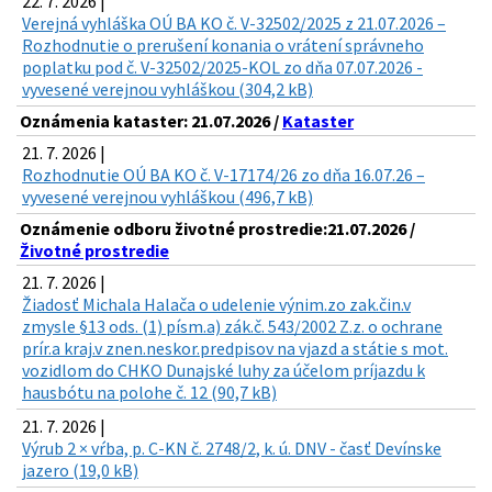
22. 7. 2026 |
Verejná vyhláška OÚ BA KO č. V-32502/2025 z 21.07.2026 –
Rozhodnutie o prerušení konania o vrátení správneho
poplatku pod č. V-32502/2025-KOL zo dňa 07.07.2026 -
vyvesené verejnou vyhláškou (304,2 kB)
Oznámenia kataster: 21.07.2026 /
Kataster
21. 7. 2026 |
Rozhodnutie OÚ BA KO č. V-17174/26 zo dňa 16.07.26 –
vyvesené verejnou vyhláškou (496,7 kB)
Oznámenie odboru životné prostredie:21.07.2026 /
Životné prostredie
21. 7. 2026 |
Žiadosť Michala Halača o udelenie výnim.zo zak.čin.v
zmysle §13 ods. (1) písm.a) zák.č. 543/2002 Z.z. o ochrane
prír.a kraj.v znen.neskor.predpisov na vjazd a státie s mot.
vozidlom do CHKO Dunajské luhy za účelom príjazdu k
hausbótu na polohe č. 12 (90,7 kB)
21. 7. 2026 |
Výrub 2 × vŕba, p. C-KN č. 2748/2, k. ú. DNV - časť Devínske
jazero (19,0 kB)