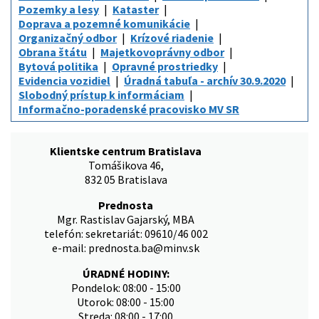
Pozemky a lesy
Kataster
Doprava a pozemné komunikácie
Organizačný odbor
Krízové riadenie
Obrana štátu
Majetkovoprávny odbor
Bytová politika
Opravné prostriedky
Evidencia vozidiel
Úradná tabuľa - archív 30.9.2020
Slobodný prístup k informáciam
Informačno-poradenské pracovisko MV SR
Klientske centrum Bratislava
Tomášikova 46,
832 05 Bratislava
Prednosta
Mgr. Rastislav Gajarský, MBA
telefón: sekretariát: 09610/46 002
e-mail: prednosta.ba@minv.sk
ÚRADNÉ HODINY:
Pondelok: 08:00 - 15:00
Utorok: 08:00 - 15:00
Streda: 08:00 - 17:00