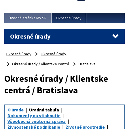
Novinky predstavili na...
Viac
Úvodná stránka MV SR
Okresné úrady
Okresné úrady
Okresné úrady
Okresné úrady
Okresné úrady / Klientske centrá
Bratislava
Okresné úrady / Klientske
centrá / Bratislava
O úrade
Úradná tabuľa
Dokumenty na stiahnutie
Všeobecná vnútorná správa
Živnostenské podnikanie
Životné prostredie