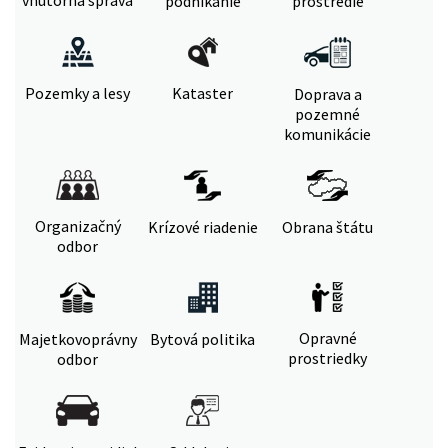
vnútorná správa
podnikanie
prostredie
Pozemky a lesy
Kataster
Doprava a
pozemné
komunikácie
Organizačný
Krízové riadenie
Obrana štátu
odbor
Opravné
Majetkovoprávny
Bytová politika
prostriedky
odbor