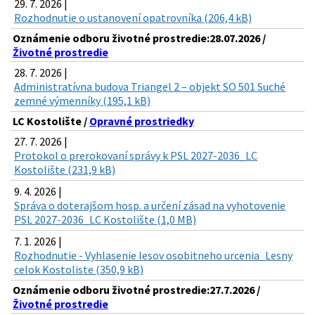
29. 7. 2026 |
Rozhodnutie o ustanovení opatrovníka (206,4 kB)
Oznámenie odboru životné prostredie:28.07.2026 /
Životné prostredie
28. 7. 2026 |
Administratívna budova Triangel 2 – objekt SO 501 Suché
zemné výmenníky (195,1 kB)
LC Kostolište /
Opravné prostriedky
27. 7. 2026 |
Protokol o prerokovaní správy k PSL 2027-2036_LC
Kostolište (231,9 kB)
9. 4. 2026 |
Správa o doterajšom hosp. a určení zásad na vyhotovenie
PSL 2027-2036_LC Kostolište (1,0 MB)
7. 1. 2026 |
Rozhodnutie - Vyhlasenie lesov osobitneho urcenia_Lesny
celok Kostoliste (350,9 kB)
Oznámenie odboru životné prostredie:27.7.2026 /
Životné prostredie