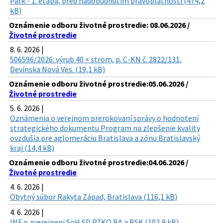
Park - 1. etapa, pred nadobudnutím právoplatnosti (474,2
kB)
Oznámenie odboru životné prostredie: 08.06.2026 /
Životné prostredie
8. 6. 2026 |
506596/2026: výrub 40 × strom, p. C-KN č. 2822/131,
Devínska Nová Ves. (19,1 kB)
Oznámenie odboru životné prostredie:05.06.2026 /
Životné prostredie
5. 6. 2026 |
Oznámenia o verejnom prerokovaní správy o hodnotení
strategického dokumentu Program na zlepšenie kvality
ovzdušia pre aglomeráciu Bratislava a zónu Bratislavský
kraj (14,4 kB)
Oznámenie odboru životné prostredie:04.06.2026 /
Životné prostredie
4. 6. 2026 |
Obytný súbor Rakyta Západ, Bratislava (116,1 kB)
4. 6. 2026 |
INF o zverejneni SoH SD PZKO BA a BSK (102,9 kB)