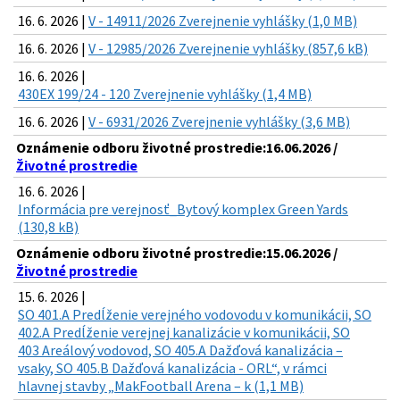
16. 6. 2026 |
V - 14911/2026 Zverejnenie vyhlášky (1,0 MB)
16. 6. 2026 |
V - 12985/2026 Zverejnenie vyhlášky (857,6 kB)
16. 6. 2026 |
430EX 199/24 - 120 Zverejnenie vyhlášky (1,4 MB)
16. 6. 2026 |
V - 6931/2026 Zverejnenie vyhlášky (3,6 MB)
Oznámenie odboru životné prostredie:16.06.2026 /
Životné prostredie
16. 6. 2026 |
Informácia pre verejnosť_Bytový komplex Green Yards
(130,8 kB)
Oznámenie odboru životné prostredie:15.06.2026 /
Životné prostredie
15. 6. 2026 |
SO 401.A Predĺženie verejného vodovodu v komunikácii, SO
402.A Predĺženie verejnej kanalizácie v komunikácii, SO
403 Areálový vodovod, SO 405.A Dažďová kanalizácia –
vsaky, SO 405.B Dažďová kanalizácia - ORL“, v rámci
hlavnej stavby „MakFootball Arena – k (1,1 MB)