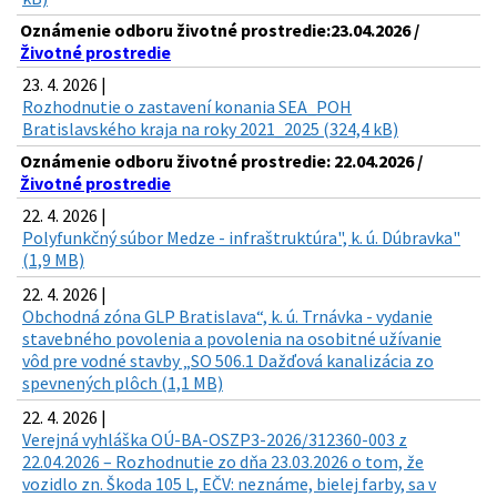
Oznámenie odboru životné prostredie:23.04.2026 /
Životné prostredie
23. 4. 2026 |
Rozhodnutie o zastavení konania SEA_POH
Bratislavského kraja na roky 2021_2025 (324,4 kB)
Oznámenie odboru životné prostredie: 22.04.2026 /
Životné prostredie
22. 4. 2026 |
Polyfunkčný súbor Medze - infraštruktúra", k. ú. Dúbravka"
(1,9 MB)
22. 4. 2026 |
Obchodná zóna GLP Bratislava“, k. ú. Trnávka - vydanie
stavebného povolenia a povolenia na osobitné užívanie
vôd pre vodné stavby „SO 506.1 Dažďová kanalizácia zo
spevnených plôch (1,1 MB)
22. 4. 2026 |
Verejná vyhláška OÚ-BA-OSZP3-2026/312360-003 z
22.04.2026 – Rozhodnutie zo dňa 23.03.2026 o tom, že
vozidlo zn. Škoda 105 L, EČV: neznáme, bielej farby, sa v