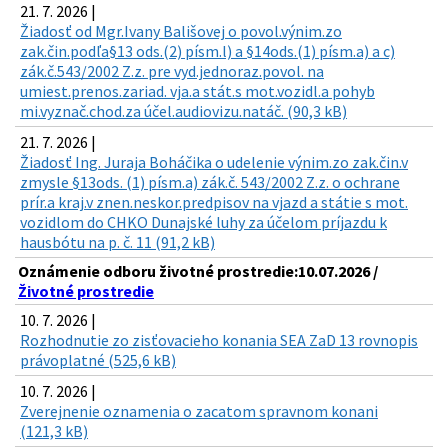
21. 7. 2026 |
Žiadosť od Mgr.Ivany Bališovej o povol.výnim.zo
zak.čin.podľa§13 ods.(2) písm.l) a §14ods.(1) písm.a) a c)
zák.č.543/2002 Z.z. pre vyd.jednoraz.povol. na
umiest.prenos.zariad. vja.a stát.s mot.vozidl.a pohyb
mi.vyznač.chod.za účel.audiovizu.natáč. (90,3 kB)
21. 7. 2026 |
Žiadosť Ing. Juraja Boháčika o udelenie výnim.zo zak.čin.v
zmysle §13ods. (1) písm.a) zák.č. 543/2002 Z.z. o ochrane
prír.a kraj.v znen.neskor.predpisov na vjazd a státie s mot.
vozidlom do CHKO Dunajské luhy za účelom príjazdu k
hausbótu na p. č. 11 (91,2 kB)
Oznámenie odboru životné prostredie:10.07.2026 /
Životné prostredie
10. 7. 2026 |
Rozhodnutie zo zisťovacieho konania SEA ZaD 13 rovnopis
právoplatné (525,6 kB)
10. 7. 2026 |
Zverejnenie oznamenia o zacatom spravnom konani
(121,3 kB)