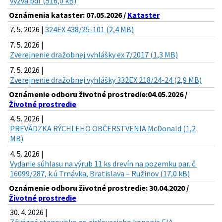
vyzva.pdf (516,0 kB)
Oznámenia kataster: 07.05.2026 /
Kataster
7. 5. 2026 |
324EX 438/25-101 (2,4 MB)
7. 5. 2026 |
Zverejnenie dražobnej vyhlášky ex 7/2017 (1,3 MB)
7. 5. 2026 |
Zverejnenie dražobnej vyhlášky 332EX 218/24-24 (2,9 MB)
Oznámenie odboru životné prostredie:04.05.2026 /
Životné prostredie
4. 5. 2026 |
PREVÁDZKA RÝCHLEHO OBČERSTVENIA McDonald (1,2
MB)
4. 5. 2026 |
Vydanie súhlasu na výrub 11 ks drevín na pozemku par. č.
16099/287, k.ú Trnávka, Bratislava – Ružinov (17,0 kB)
Oznámenie odboru životné prostredie: 30.04.2020 /
Životné prostredie
30. 4. 2026 |