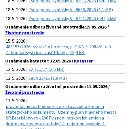
18. 5. 2026 |
Zverejnenie vyhlášky V - 8201/2026 (820,0 kB)
18. 5. 2026 |
Zverejnenie vyhlášky V - 8636/2026 (1,1 MB)
18. 5. 2026 |
Zverejnenie vyhlášky V - 8491/2026 (947,5 kB)
Oznámenie odboru životné prostredie:15.05.2026 /
Životné prostredie
15. 5. 2026 |
488155/2026 : výrub 1 × borovica, p. C-KN č. 2984/8, k. ú.
Záhorská Bystrica - časť Plánky (18,9 kB)
Oznámenia kataster: 12.05.2026 /
Kataster
12. 5. 2026 |
EX 711/14 (2,5 MB)
12. 5. 2026 |
68EX 23/25 (1,9 MB)
Oznámenie odboru životné prostredie: 11.05.2026 /
Životné prostredie
11. 5. 2026 |
pravoplatne rozhodnutie zo zistovacieho konania
stategickeho dokumentu_Uzemny plan hlavneho mesta
SR Bratislalvy rok 2007 v zneni neskorsich zmien a
doplnkov, zmeny a doplnky 14_najomne byvanie_1.