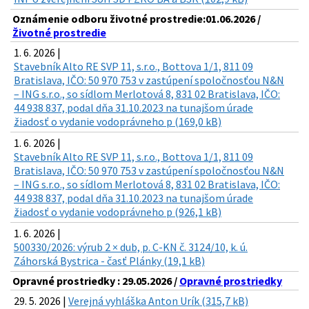
Oznámenie odboru životné prostredie:01.06.2026 /
Životné prostredie
1. 6. 2026 |
Stavebník Alto RE SVP 11, s.r.o., Bottova 1/1, 811 09
Bratislava, IČO: 50 970 753 v zastúpení spoločnosťou N&N
– ING s.r.o., so sídlom Merlotová 8, 831 02 Bratislava, IČO:
44 938 837, podal dňa 31.10.2023 na tunajšom úrade
žiadosť o vydanie vodoprávneho p (169,0 kB)
1. 6. 2026 |
Stavebník Alto RE SVP 11, s.r.o., Bottova 1/1, 811 09
Bratislava, IČO: 50 970 753 v zastúpení spoločnosťou N&N
– ING s.r.o., so sídlom Merlotová 8, 831 02 Bratislava, IČO:
44 938 837, podal dňa 31.10.2023 na tunajšom úrade
žiadosť o vydanie vodoprávneho p (926,1 kB)
1. 6. 2026 |
500330/2026: výrub 2 × dub, p. C-KN č. 3124/10, k. ú.
Záhorská Bystrica - časť Plánky (19,1 kB)
Opravné prostriedky : 29.05.2026 /
Opravné prostriedky
29. 5. 2026 |
Verejná vyhláška Anton Urík (315,7 kB)