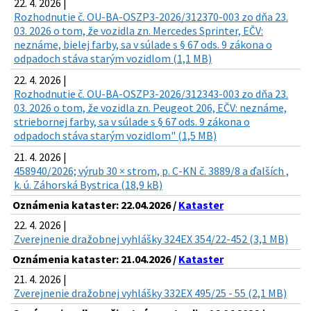
22. 4. 2026 |
Rozhodnutie č. OU-BA-OSZP3-2026/312370-003 zo dňa 23.
03. 2026 o tom, že vozidla zn. Mercedes Sprinter, EČV:
neznáme, bielej farby, sa v súlade s § 67 ods. 9 zákona o
odpadoch stáva starým vozidlom (1,1 MB)
22. 4. 2026 |
Rozhodnutie č. OU-BA-OSZP3-2026/312343-003 zo dňa 23.
03. 2026 o tom, že vozidla zn. Peugeot 206, EČV: neznáme,
striebornej farby, sa v súlade s § 67 ods. 9 zákona o
odpadoch stáva starým vozidlom" (1,5 MB)
21. 4. 2026 |
458940/2026; výrub 30 × strom, p. C-KN č. 3889/8 a ďalších ,
k. ú. Záhorská Bystrica (18,9 kB)
Oznámenia kataster: 22.04.2026 /
Kataster
22. 4. 2026 |
Zverejnenie dražobnej vyhlášky 324EX 354/22-452 (3,1 MB)
Oznámenia kataster: 21.04.2026 /
Kataster
21. 4. 2026 |
Zverejnenie dražobnej vyhlášky 332EX 495/25 - 55 (2,1 MB)