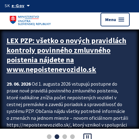
Preskocit na hlavný obsah
arrow_drop_down
SK
e-Gov
menu
Menu
Zastavit automatický posun upútavok
LEX PZP: všetko o nových pravidlách
kontroly povinného zmluvného
poistenia nájdete na
www.nepoistenevozidlo.sk
29. 06. 2026
Od 1. augusta 2026 vstupujú postupne do
praxe nové pravidlá povinného zmluvného poistenia,
ktoré radikálne znížia počet nepoistených vozidiel v
cestnej premávke a zavedú poriadok a spravodlivosť do
systému PZP. Občania nájdu všetky potrebné informácie
o zmenách na jednom mieste – novom oficiálnom portáli
https://nepoistenevozidlo.sk/, ktorý vznikol v spolupráci
Slovenskej kancelárie poisťovateľov (SKP), Slovenskej
pause_presentation
asociácie poisťovní (SLASPO) a Ministerstva vnútra SR.