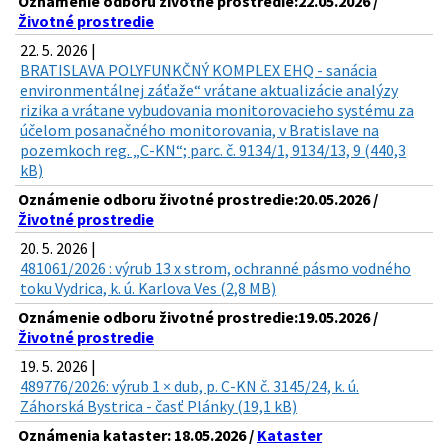
Oznámenie odboru životné prostredie:22.05.2026 /
Životné prostredie
22. 5. 2026 |
BRATISLAVA POLYFUNKČNÝ KOMPLEX EHQ - sanácia
environmentálnej záťaže“ vrátane aktualizácie analýzy
rizika a vrátane vybudovania monitorovacieho systému za
účelom posanačného monitorovania, v Bratislave na
pozemkoch reg. „C-KN“; parc. č. 9134/1, 9134/13, 9 (440,3
kB)
Oznámenie odboru životné prostredie:20.05.2026 /
Životné prostredie
20. 5. 2026 |
481061/2026 : výrub 13 x strom, ochranné pásmo vodného
toku Vydrica, k. ú. Karlova Ves (2,8 MB)
Oznámenie odboru životné prostredie:19.05.2026 /
Životné prostredie
19. 5. 2026 |
489776/2026: výrub 1 × dub, p. C-KN č. 3145/24, k. ú.
Záhorská Bystrica - časť Plánky (19,1 kB)
Oznámenia kataster: 18.05.2026 /
Kataster