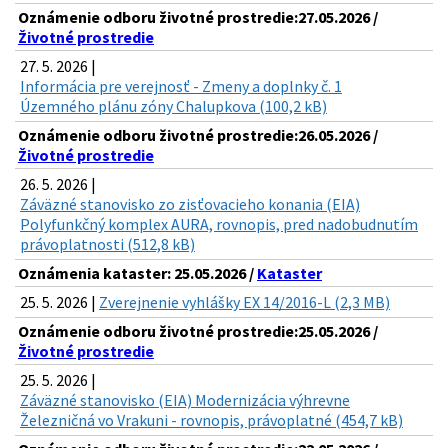
Oznámenie odboru životné prostredie:27.05.2026 /
Životné prostredie
27. 5. 2026 |
Informácia pre verejnosť - Zmeny a doplnky č. 1
Územného plánu zóny Chalupkova (100,2 kB)
Oznámenie odboru životné prostredie:26.05.2026 /
Životné prostredie
26. 5. 2026 |
Záväzné stanovisko zo zisťovacieho konania (EIA)
Polyfunkčný komplex AURA, rovnopis, pred nadobudnutím
právoplatnosti (512,8 kB)
Oznámenia kataster: 25.05.2026 /
Kataster
25. 5. 2026 |
Zverejnenie vyhlášky EX 14/2016-L (2,3 MB)
Oznámenie odboru životné prostredie:25.05.2026 /
Životné prostredie
25. 5. 2026 |
Záväzné stanovisko (EIA) Modernizácia výhrevne
Železničná vo Vrakuni - rovnopis, právoplatné (454,7 kB)