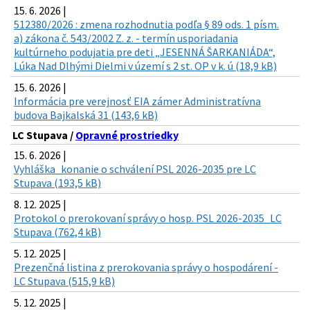
15. 6. 2026 |
512380/2026 : zmena rozhodnutia podľa § 89 ods. 1 písm.
a) zákona č. 543/2002 Z. z. - termín usporiadania
kultúrneho podujatia pre deti „JESENNÁ ŠARKANIÁDA“,
Lúka Nad Dlhými Dielmi v území s 2 st. OP v k. ú (18,9 kB)
15. 6. 2026 |
Informácia pre verejnosť EIA zámer Administratívna
budova Bajkalská 31 (143,6 kB)
LC Stupava /
Opravné prostriedky
15. 6. 2026 |
Vyhláška_konanie o schválení PSL 2026-2035 pre LC
Stupava (193,5 kB)
8. 12. 2025 |
Protokol o prerokovaní správy o hosp. PSL 2026-2035_LC
Stupava (762,4 kB)
5. 12. 2025 |
Prezenčná listina z prerokovania správy o hospodárení -
LC Stupava (515,9 kB)
5. 12. 2025 |