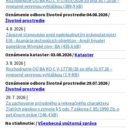
Rozhodnutie OÚ BA KO č. V-17815/2026 zo dňa 30.7.2026 –
vyvesené verejnou vyhláškou (389,9 kB)
Oznámenie odboru životné prostredie:04.08.2026 /
Životné prostredie
4. 8. 2026 |
Záväzné stanovisko pred nadobudnutím právoplatnosti
EIA - Asanácia jestvujúcich objektov - Areál bývalej
panelárne Mlynské nivy- BA (435,6 kB)
Oznámenia kataster: 03.08.2026 /
Kataster
3. 8. 2026 |
Rozhodnutie OÚ BA KO č. V-17730/26 zo dňa 31.07.26 –
vyvesené verejnou vyhláškou (1,9 MB)
Oznámenie odboru životné prostredie:29.07.2026 /
Životné prostredie
29. 7. 2026 |
Za zachovanie prírodného a rekreačného charakteru
Zlatých pieskov v zmysle § 5 ods. 7 zákona č. 85/1990 Zb. o
petičnom práve (146,4 kB)
Na stiahnutie: /
Všeobecná vnútorná správa