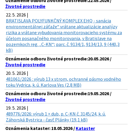
Oznámenie odboru životné prostredie:22.05.2026 /
Životné prostredie
22. 5. 2026 |
BRATISLAVA POLYFUNKČNÝ KOMPLEX EHQ - sanácia
environmentálnej záťaže“ vrátane aktualizácie analýzy
rizika a vrátane vybudovania monitorovacieho systému za
účelom posanačného monitorovania, v Bratislave na
pozemkoch reg. „C-KN“; parc. č. 9134/1, 9134/13, 9 (440,3
kB)
Oznámenie odboru životné prostredie:20.05.2026 /
Životné prostredie
20. 5. 2026 |
481061/2026 : výrub 13 x strom, ochranné pásmo vodného
toku Vydrica, k. ú. Karlova Ves (2,8 MB)
Oznámenie odboru životné prostredie:19.05.2026 /
Životné prostredie
19. 5. 2026 |
489776/2026: výrub 1 × dub, p. C-KN č. 3145/24, k. ú.
Záhorská Bystrica - časť Plánky (19,1 kB)
Oznámenia kataster: 18.05.2026 /
Kataster