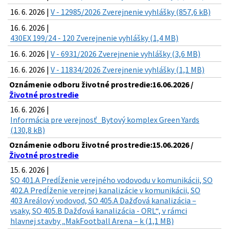
16. 6. 2026 |
V - 12985/2026 Zverejnenie vyhlášky (857,6 kB)
16. 6. 2026 |
430EX 199/24 - 120 Zverejnenie vyhlášky (1,4 MB)
16. 6. 2026 |
V - 6931/2026 Zverejnenie vyhlášky (3,6 MB)
16. 6. 2026 |
V - 11834/2026 Zverejnenie vyhlášky (1,1 MB)
Oznámenie odboru životné prostredie:16.06.2026 /
Životné prostredie
16. 6. 2026 |
Informácia pre verejnosť_Bytový komplex Green Yards
(130,8 kB)
Oznámenie odboru životné prostredie:15.06.2026 /
Životné prostredie
15. 6. 2026 |
SO 401.A Predĺženie verejného vodovodu v komunikácii, SO
402.A Predĺženie verejnej kanalizácie v komunikácii, SO
403 Areálový vodovod, SO 405.A Dažďová kanalizácia –
vsaky, SO 405.B Dažďová kanalizácia - ORL“, v rámci
hlavnej stavby „MakFootball Arena – k (1,1 MB)