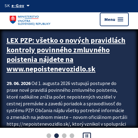
Preskocit na hlavný obsah
arrow_drop_down
SK
e-Gov
menu
Menu
Zastavit automatický posun upútavok
LEX PZP: všetko o nových pravidlách
kontroly povinného zmluvného
poistenia nájdete na
www.nepoistenevozidlo.sk
29. 06. 2026
Od 1. augusta 2026 vstupujú postupne do
praxe nové pravidlá povinného zmluvného poistenia,
ktoré radikálne znížia počet nepoistených vozidiel v
cestnej premávke a zavedú poriadok a spravodlivosť do
systému PZP. Občania nájdu všetky potrebné informácie
o zmenách na jednom mieste – novom oficiálnom portáli
https://nepoistenevozidlo.sk/, ktorý vznikol v spolupráci
Slovenskej kancelárie poisťovateľov (SKP), Slovenskej
pause_presentation
asociácie poisťovní (SLASPO) a Ministerstva vnútra SR.