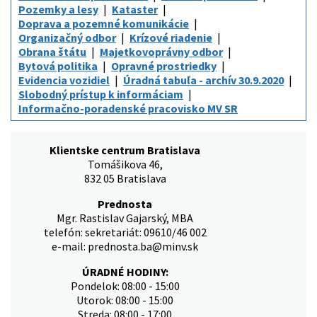
Pozemky a lesy
Kataster
Doprava a pozemné komunikácie
Organizačný odbor
Krízové riadenie
Obrana štátu
Majetkovoprávny odbor
Bytová politika
Opravné prostriedky
Evidencia vozidiel
Úradná tabuľa - archív 30.9.2020
Slobodný prístup k informáciam
Informačno-poradenské pracovisko MV SR
Klientske centrum Bratislava
Tomášikova 46,
832 05 Bratislava
Prednosta
Mgr. Rastislav Gajarský, MBA
telefón: sekretariát: 09610/46 002
e-mail: prednosta.ba@minv.sk
ÚRADNÉ HODINY:
Pondelok: 08:00 - 15:00
Utorok: 08:00 - 15:00
Streda: 08:00 - 17:00