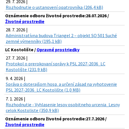
29. 7. 2026 |
Rozhodnutie o ustanovení opatrovníka (206,4 kB)
Oznámenie odboru životné prostredie:28.07.2026 /
Životné prostredie
28. 7. 2026 |
Administratívna budova Triangel 2 – objekt SO 501 Suché
zemné výmenníky (195,1 kB)
LC Kostolište /
Opravné prostriedky
27. 7. 2026 |
Protokol o prerokovaní správy k PSL 2027-2036_LC
Kostolište (231,9 kB)
9. 4. 2026 |
Správa o doterajšom hosp. a určení zásad na vyhotovenie
PSL 2027-2036_LC Kostolište (1,0 MB)
7. 1. 2026 |
Rozhodnutie - Vyhlasenie lesov osobitneho urcenia_Lesny
celok Kostoliste (350,9 kB)
Oznámenie odboru životné prostredie:27.7.2026 /
Životné prostredie