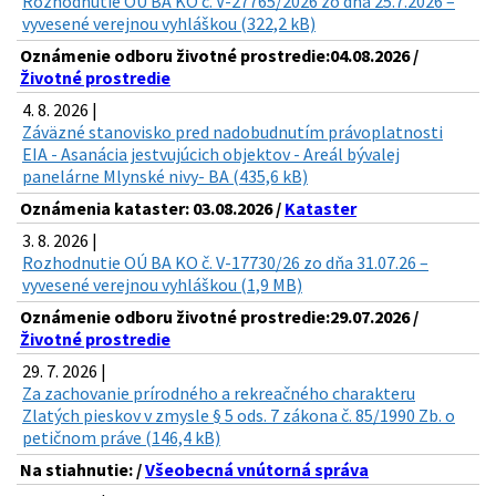
Rozhodnutie OÚ BA KO č. V-27765/2026 zo dňa 25.7.2026 –
vyvesené verejnou vyhláškou (322,2 kB)
Oznámenie odboru životné prostredie:04.08.2026 /
Životné prostredie
4. 8. 2026 |
Záväzné stanovisko pred nadobudnutím právoplatnosti
EIA - Asanácia jestvujúcich objektov - Areál bývalej
panelárne Mlynské nivy- BA (435,6 kB)
Oznámenia kataster: 03.08.2026 /
Kataster
3. 8. 2026 |
Rozhodnutie OÚ BA KO č. V-17730/26 zo dňa 31.07.26 –
vyvesené verejnou vyhláškou (1,9 MB)
Oznámenie odboru životné prostredie:29.07.2026 /
Životné prostredie
29. 7. 2026 |
Za zachovanie prírodného a rekreačného charakteru
Zlatých pieskov v zmysle § 5 ods. 7 zákona č. 85/1990 Zb. o
petičnom práve (146,4 kB)
Na stiahnutie: /
Všeobecná vnútorná správa