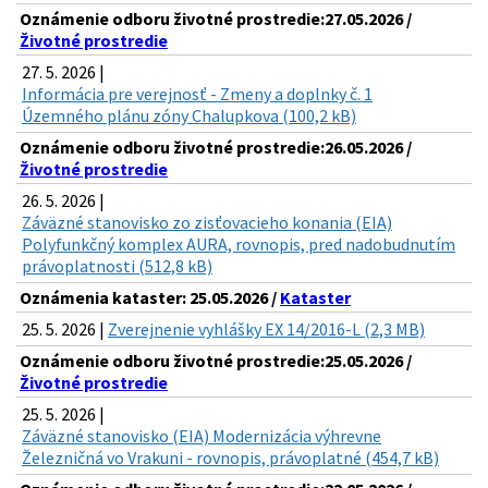
Oznámenie odboru životné prostredie:27.05.2026 /
Životné prostredie
27. 5. 2026 |
Informácia pre verejnosť - Zmeny a doplnky č. 1
Územného plánu zóny Chalupkova (100,2 kB)
Oznámenie odboru životné prostredie:26.05.2026 /
Životné prostredie
26. 5. 2026 |
Záväzné stanovisko zo zisťovacieho konania (EIA)
Polyfunkčný komplex AURA, rovnopis, pred nadobudnutím
právoplatnosti (512,8 kB)
Oznámenia kataster: 25.05.2026 /
Kataster
25. 5. 2026 |
Zverejnenie vyhlášky EX 14/2016-L (2,3 MB)
Oznámenie odboru životné prostredie:25.05.2026 /
Životné prostredie
25. 5. 2026 |
Záväzné stanovisko (EIA) Modernizácia výhrevne
Železničná vo Vrakuni - rovnopis, právoplatné (454,7 kB)