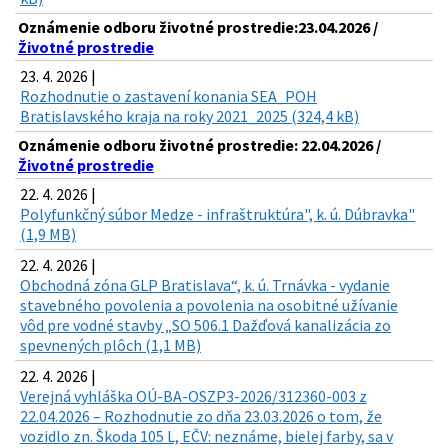
Oznámenie odboru životné prostredie:23.04.2026 /
Životné prostredie
23. 4. 2026 |
Rozhodnutie o zastavení konania SEA_POH
Bratislavského kraja na roky 2021_2025 (324,4 kB)
Oznámenie odboru životné prostredie: 22.04.2026 /
Životné prostredie
22. 4. 2026 |
Polyfunkčný súbor Medze - infraštruktúra", k. ú. Dúbravka"
(1,9 MB)
22. 4. 2026 |
Obchodná zóna GLP Bratislava“, k. ú. Trnávka - vydanie
stavebného povolenia a povolenia na osobitné užívanie
vôd pre vodné stavby „SO 506.1 Dažďová kanalizácia zo
spevnených plôch (1,1 MB)
22. 4. 2026 |
Verejná vyhláška OÚ-BA-OSZP3-2026/312360-003 z
22.04.2026 – Rozhodnutie zo dňa 23.03.2026 o tom, že
vozidlo zn. Škoda 105 L, EČV: neznáme, bielej farby, sa v