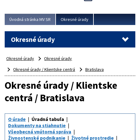
Novinky predstavili na...
Viac
Úvodná stránka MV SR
Okresné úrady
Okresné úrady
Okresné úrady
Okresné úrady
Okresné úrady / Klientske centrá
Bratislava
Okresné úrady / Klientske
centrá / Bratislava
O úrade
Úradná tabuľa
Dokumenty na stiahnutie
Všeobecná vnútorná správa
Živnostenské podnikanie
Životné prostredie