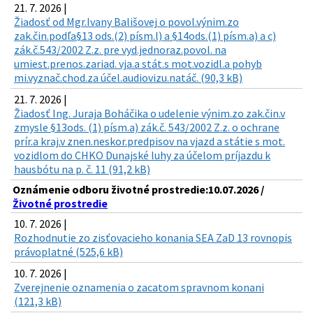
21. 7. 2026 |
Žiadosť od Mgr.Ivany Bališovej o povol.výnim.zo
zak.čin.podľa§13 ods.(2) písm.l) a §14ods.(1) písm.a) a c)
zák.č.543/2002 Z.z. pre vyd.jednoraz.povol. na
umiest.prenos.zariad. vja.a stát.s mot.vozidl.a pohyb
mi.vyznač.chod.za účel.audiovizu.natáč. (90,3 kB)
21. 7. 2026 |
Žiadosť Ing. Juraja Boháčika o udelenie výnim.zo zak.čin.v
zmysle §13ods. (1) písm.a) zák.č. 543/2002 Z.z. o ochrane
prír.a kraj.v znen.neskor.predpisov na vjazd a státie s mot.
vozidlom do CHKO Dunajské luhy za účelom príjazdu k
hausbótu na p. č. 11 (91,2 kB)
Oznámenie odboru životné prostredie:10.07.2026 /
Životné prostredie
10. 7. 2026 |
Rozhodnutie zo zisťovacieho konania SEA ZaD 13 rovnopis
právoplatné (525,6 kB)
10. 7. 2026 |
Zverejnenie oznamenia o zacatom spravnom konani
(121,3 kB)