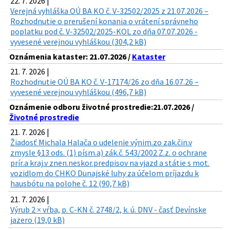
22. 7. 2026 |
Verejná vyhláška OÚ BA KO č. V-32502/2025 z 21.07.2026 –
Rozhodnutie o prerušení konania o vrátení správneho
poplatku pod č. V-32502/2025-KOL zo dňa 07.07.2026 -
vyvesené verejnou vyhláškou (304,2 kB)
Oznámenia kataster: 21.07.2026 /
Kataster
21. 7. 2026 |
Rozhodnutie OÚ BA KO č. V-17174/26 zo dňa 16.07.26 –
vyvesené verejnou vyhláškou (496,7 kB)
Oznámenie odboru životné prostredie:21.07.2026 /
Životné prostredie
21. 7. 2026 |
Žiadosť Michala Halača o udelenie výnim.zo zak.čin.v
zmysle §13 ods. (1) písm.a) zák.č. 543/2002 Z.z. o ochrane
prír.a kraj.v znen.neskor.predpisov na vjazd a státie s mot.
vozidlom do CHKO Dunajské luhy za účelom príjazdu k
hausbótu na polohe č. 12 (90,7 kB)
21. 7. 2026 |
Výrub 2 × vŕba, p. C-KN č. 2748/2, k. ú. DNV - časť Devínske
jazero (19,0 kB)