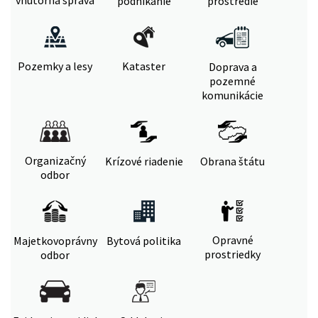
vnútorná správa
podnikanie
prostredie
Pozemky a lesy
Kataster
Doprava a
pozemné
komunikácie
Organizačný
Krízové riadenie
Obrana štátu
odbor
Opravné
Majetkovoprávny
Bytová politika
prostriedky
odbor