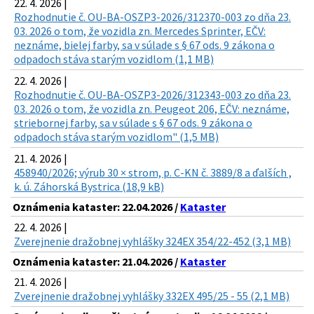
22. 4. 2026 |
Rozhodnutie č. OU-BA-OSZP3-2026/312370-003 zo dňa 23.
03. 2026 o tom, že vozidla zn. Mercedes Sprinter, EČV:
neznáme, bielej farby, sa v súlade s § 67 ods. 9 zákona o
odpadoch stáva starým vozidlom (1,1 MB)
22. 4. 2026 |
Rozhodnutie č. OU-BA-OSZP3-2026/312343-003 zo dňa 23.
03. 2026 o tom, že vozidla zn. Peugeot 206, EČV: neznáme,
striebornej farby, sa v súlade s § 67 ods. 9 zákona o
odpadoch stáva starým vozidlom" (1,5 MB)
21. 4. 2026 |
458940/2026; výrub 30 × strom, p. C-KN č. 3889/8 a ďalších ,
k. ú. Záhorská Bystrica (18,9 kB)
Oznámenia kataster: 22.04.2026 /
Kataster
22. 4. 2026 |
Zverejnenie dražobnej vyhlášky 324EX 354/22-452 (3,1 MB)
Oznámenia kataster: 21.04.2026 /
Kataster
21. 4. 2026 |
Zverejnenie dražobnej vyhlášky 332EX 495/25 - 55 (2,1 MB)