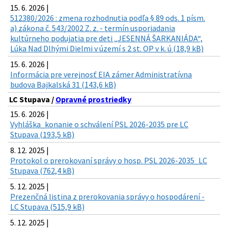
15. 6. 2026 |
512380/2026 : zmena rozhodnutia podľa § 89 ods. 1 písm.
a) zákona č. 543/2002 Z. z. - termín usporiadania
kultúrneho podujatia pre deti „JESENNÁ ŠARKANIÁDA“,
Lúka Nad Dlhými Dielmi v území s 2 st. OP v k. ú (18,9 kB)
15. 6. 2026 |
Informácia pre verejnosť EIA zámer Administratívna
budova Bajkalská 31 (143,6 kB)
LC Stupava /
Opravné prostriedky
15. 6. 2026 |
Vyhláška_konanie o schválení PSL 2026-2035 pre LC
Stupava (193,5 kB)
8. 12. 2025 |
Protokol o prerokovaní správy o hosp. PSL 2026-2035_LC
Stupava (762,4 kB)
5. 12. 2025 |
Prezenčná listina z prerokovania správy o hospodárení -
LC Stupava (515,9 kB)
5. 12. 2025 |