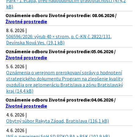
Park - 1. etapa, pred nadobudnutím právoplatnosti (474,2
kB)
Oznámenie odboru životné prostredie: 08.06.2026 /
Životné prostredie
8. 6. 2026 |
506596/2026: výrub 40 × strom, p. C-KN č. 2822/131,
Devínska Nová Ves. (19,1 kB)
Oznámenie odboru životné prostredie:05.06.2026 /
Životné prostredie
5. 6. 2026 |
Oznámenia o verejnom prerokovaní správy o hodnotení
strategického dokumentu Program na zlepšenie kvality
ovzdušia pre aglomeráciu Bratislava a zónu Bratislavský
kraj (14,4 kB)
Oznámenie odboru životné prostredie:04.06.2026 /
Životné prostredie
4. 6. 2026 |
Obytný súbor Rakyta Západ, Bratislava (116,1 kB)
4. 6. 2026 |
INF o zverejneni SoH SD PZKO BA a BSK (102,9 kB)