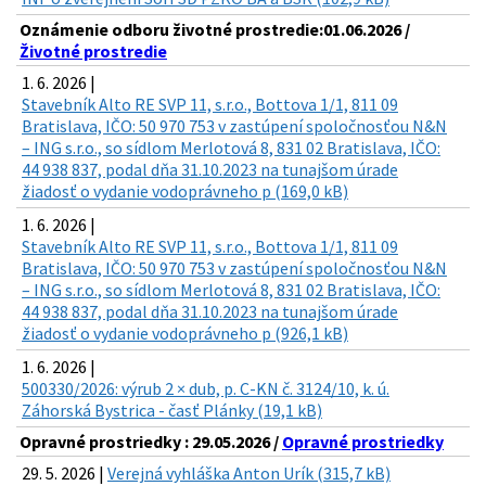
Oznámenie odboru životné prostredie:01.06.2026 /
Životné prostredie
1. 6. 2026 |
Stavebník Alto RE SVP 11, s.r.o., Bottova 1/1, 811 09
Bratislava, IČO: 50 970 753 v zastúpení spoločnosťou N&N
– ING s.r.o., so sídlom Merlotová 8, 831 02 Bratislava, IČO:
44 938 837, podal dňa 31.10.2023 na tunajšom úrade
žiadosť o vydanie vodoprávneho p (169,0 kB)
1. 6. 2026 |
Stavebník Alto RE SVP 11, s.r.o., Bottova 1/1, 811 09
Bratislava, IČO: 50 970 753 v zastúpení spoločnosťou N&N
– ING s.r.o., so sídlom Merlotová 8, 831 02 Bratislava, IČO:
44 938 837, podal dňa 31.10.2023 na tunajšom úrade
žiadosť o vydanie vodoprávneho p (926,1 kB)
1. 6. 2026 |
500330/2026: výrub 2 × dub, p. C-KN č. 3124/10, k. ú.
Záhorská Bystrica - časť Plánky (19,1 kB)
Opravné prostriedky : 29.05.2026 /
Opravné prostriedky
29. 5. 2026 |
Verejná vyhláška Anton Urík (315,7 kB)