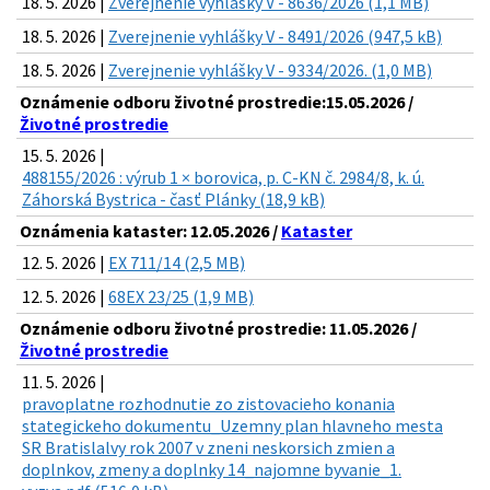
18. 5. 2026 |
Zverejnenie vyhlášky V - 8636/2026 (1,1 MB)
18. 5. 2026 |
Zverejnenie vyhlášky V - 8491/2026 (947,5 kB)
18. 5. 2026 |
Zverejnenie vyhlášky V - 9334/2026. (1,0 MB)
Oznámenie odboru životné prostredie:15.05.2026 /
Životné prostredie
15. 5. 2026 |
488155/2026 : výrub 1 × borovica, p. C-KN č. 2984/8, k. ú.
Záhorská Bystrica - časť Plánky (18,9 kB)
Oznámenia kataster: 12.05.2026 /
Kataster
12. 5. 2026 |
EX 711/14 (2,5 MB)
12. 5. 2026 |
68EX 23/25 (1,9 MB)
Oznámenie odboru životné prostredie: 11.05.2026 /
Životné prostredie
11. 5. 2026 |
pravoplatne rozhodnutie zo zistovacieho konania
stategickeho dokumentu_Uzemny plan hlavneho mesta
SR Bratislalvy rok 2007 v zneni neskorsich zmien a
doplnkov, zmeny a doplnky 14_najomne byvanie_1.