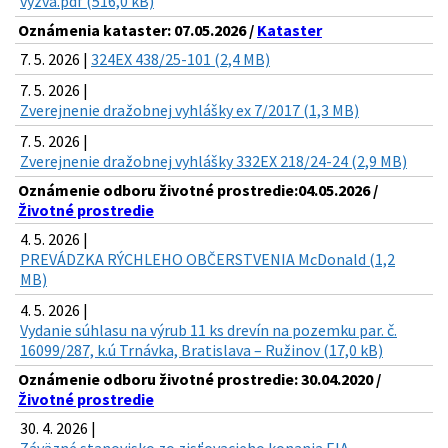
vyzva.pdf (516,0 kB)
Oznámenia kataster: 07.05.2026 /
Kataster
7. 5. 2026 |
324EX 438/25-101 (2,4 MB)
7. 5. 2026 |
Zverejnenie dražobnej vyhlášky ex 7/2017 (1,3 MB)
7. 5. 2026 |
Zverejnenie dražobnej vyhlášky 332EX 218/24-24 (2,9 MB)
Oznámenie odboru životné prostredie:04.05.2026 /
Životné prostredie
4. 5. 2026 |
PREVÁDZKA RÝCHLEHO OBČERSTVENIA McDonald (1,2
MB)
4. 5. 2026 |
Vydanie súhlasu na výrub 11 ks drevín na pozemku par. č.
16099/287, k.ú Trnávka, Bratislava – Ružinov (17,0 kB)
Oznámenie odboru životné prostredie: 30.04.2020 /
Životné prostredie
30. 4. 2026 |