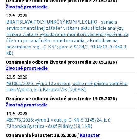
Oznámenie odboru životné prostredie:22.05.2026 /
Životné prostredie
22. 5. 2026 |
BRATISLAVA POLYFUNKČNÝ KOMPLEX EHQ - sanácia
environmentálnej záťaže“ vrátane aktualizácie analýzy
rizika a vrátane vybudovania monitorovacieho systému za
účelom posanačného monitorovania, v Bratislave na
pozemkoch reg. „C-KN“; parc. č. 9134/1, 9134/13, 9 (440,3
kB)
Oznámenie odboru životné prostredie:20.05.2026 /
Životné prostredie
20. 5. 2026 |
481061/2026 : výrub 13 x strom, ochranné pásmo vodného
toku Vydrica, k. ú. Karlova Ves (2,8 MB)
Oznámenie odboru životné prostredie:19.05.2026 /
Životné prostredie
19. 5. 2026 |
489776/2026: výrub 1 × dub, p. C-KN č. 3145/24, k. ú.
Záhorská Bystrica - časť Plánky (19,1 kB)
Oznámenia kataster: 18.05.2026 /
Kataster