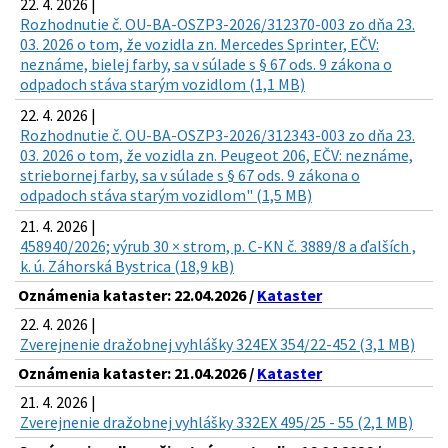
22. 4. 2026 |
Rozhodnutie č. OU-BA-OSZP3-2026/312370-003 zo dňa 23.
03. 2026 o tom, že vozidla zn. Mercedes Sprinter, EČV:
neznáme, bielej farby, sa v súlade s § 67 ods. 9 zákona o
odpadoch stáva starým vozidlom (1,1 MB)
22. 4. 2026 |
Rozhodnutie č. OU-BA-OSZP3-2026/312343-003 zo dňa 23.
03. 2026 o tom, že vozidla zn. Peugeot 206, EČV: neznáme,
striebornej farby, sa v súlade s § 67 ods. 9 zákona o
odpadoch stáva starým vozidlom" (1,5 MB)
21. 4. 2026 |
458940/2026; výrub 30 × strom, p. C-KN č. 3889/8 a ďalších ,
k. ú. Záhorská Bystrica (18,9 kB)
Oznámenia kataster: 22.04.2026 /
Kataster
22. 4. 2026 |
Zverejnenie dražobnej vyhlášky 324EX 354/22-452 (3,1 MB)
Oznámenia kataster: 21.04.2026 /
Kataster
21. 4. 2026 |
Zverejnenie dražobnej vyhlášky 332EX 495/25 - 55 (2,1 MB)