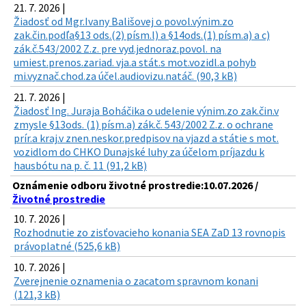
21. 7. 2026 |
Žiadosť od Mgr.Ivany Bališovej o povol.výnim.zo
zak.čin.podľa§13 ods.(2) písm.l) a §14ods.(1) písm.a) a c)
zák.č.543/2002 Z.z. pre vyd.jednoraz.povol. na
umiest.prenos.zariad. vja.a stát.s mot.vozidl.a pohyb
mi.vyznač.chod.za účel.audiovizu.natáč. (90,3 kB)
21. 7. 2026 |
Žiadosť Ing. Juraja Boháčika o udelenie výnim.zo zak.čin.v
zmysle §13ods. (1) písm.a) zák.č. 543/2002 Z.z. o ochrane
prír.a kraj.v znen.neskor.predpisov na vjazd a státie s mot.
vozidlom do CHKO Dunajské luhy za účelom príjazdu k
hausbótu na p. č. 11 (91,2 kB)
Oznámenie odboru životné prostredie:10.07.2026 /
Životné prostredie
10. 7. 2026 |
Rozhodnutie zo zisťovacieho konania SEA ZaD 13 rovnopis
právoplatné (525,6 kB)
10. 7. 2026 |
Zverejnenie oznamenia o zacatom spravnom konani
(121,3 kB)