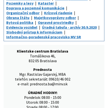
Pozemky a lesy
Kataster
Doprava a pozemné komunikácie
Organizačný odbor
Krízové riadenie
Obrana štátu
Majetkovoprávny odbor
Bytová politika
Opravné prostriedky
Evidencia vozidiel
Úradná tabuľa - archív 30.9.2020
Slobodný prístup k informáciam
Informačno-poradenské pracovisko MV SR
Klientske centrum Bratislava
Tomášikova 46,
832 05 Bratislava
Prednosta
Mgr. Rastislav Gajarský, MBA
telefón: sekretariát: 09610/46 002
e-mail: prednosta.ba@minv.sk
ÚRADNÉ HODINY:
Pondelok: 08:00 - 15:00
Utorok: 08:00 - 15:00
Streda: 08:00 - 17:00