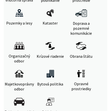
vnútorná správa
podnikanie
prostredie
Pozemky a lesy
Kataster
Doprava a
pozemné
komunikácie
Organizačný
Krízové riadenie
Obrana štátu
odbor
Opravné
Majetkovoprávny
Bytová politika
prostriedky
odbor