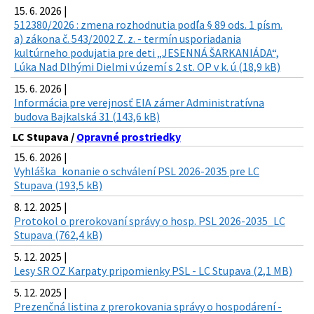
15. 6. 2026 |
512380/2026 : zmena rozhodnutia podľa § 89 ods. 1 písm.
a) zákona č. 543/2002 Z. z. - termín usporiadania
kultúrneho podujatia pre deti „JESENNÁ ŠARKANIÁDA“,
Lúka Nad Dlhými Dielmi v území s 2 st. OP v k. ú (18,9 kB)
15. 6. 2026 |
Informácia pre verejnosť EIA zámer Administratívna
budova Bajkalská 31 (143,6 kB)
LC Stupava /
Opravné prostriedky
15. 6. 2026 |
Vyhláška_konanie o schválení PSL 2026-2035 pre LC
Stupava (193,5 kB)
8. 12. 2025 |
Protokol o prerokovaní správy o hosp. PSL 2026-2035_LC
Stupava (762,4 kB)
5. 12. 2025 |
Lesy SR OZ Karpaty pripomienky PSL - LC Stupava (2,1 MB)
5. 12. 2025 |
Prezenčná listina z prerokovania správy o hospodárení -