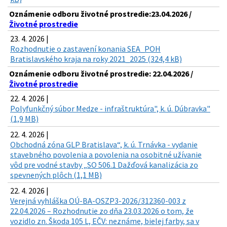
Oznámenie odboru životné prostredie:23.04.2026 /
Životné prostredie
23. 4. 2026 |
Rozhodnutie o zastavení konania SEA_POH
Bratislavského kraja na roky 2021_2025 (324,4 kB)
Oznámenie odboru životné prostredie: 22.04.2026 /
Životné prostredie
22. 4. 2026 |
Polyfunkčný súbor Medze - infraštruktúra", k. ú. Dúbravka"
(1,9 MB)
22. 4. 2026 |
Obchodná zóna GLP Bratislava“, k. ú. Trnávka - vydanie
stavebného povolenia a povolenia na osobitné užívanie
vôd pre vodné stavby „SO 506.1 Dažďová kanalizácia zo
spevnených plôch (1,1 MB)
22. 4. 2026 |
Verejná vyhláška OÚ-BA-OSZP3-2026/312360-003 z
22.04.2026 – Rozhodnutie zo dňa 23.03.2026 o tom, že
vozidlo zn. Škoda 105 L, EČV: neznáme, bielej farby, sa v