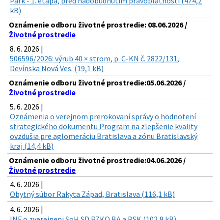
Park - 1. etapa, pred nadobudnutím právoplatnosti (474,2
kB)
Oznámenie odboru životné prostredie: 08.06.2026 /
Životné prostredie
8. 6. 2026 |
506596/2026: výrub 40 × strom, p. C-KN č. 2822/131,
Devínska Nová Ves. (19,1 kB)
Oznámenie odboru životné prostredie:05.06.2026 /
Životné prostredie
5. 6. 2026 |
Oznámenia o verejnom prerokovaní správy o hodnotení
strategického dokumentu Program na zlepšenie kvality
ovzdušia pre aglomeráciu Bratislava a zónu Bratislavský
kraj (14,4 kB)
Oznámenie odboru životné prostredie:04.06.2026 /
Životné prostredie
4. 6. 2026 |
Obytný súbor Rakyta Západ, Bratislava (116,1 kB)
4. 6. 2026 |
INF o zverejneni SoH SD PZKO BA a BSK (102,9 kB)