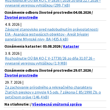
Rozhodnutie OÚ BA KO č. V-18167/2026 zo dňa 22.7.2026 –
vyvesené verejnou vyhláškou (299,7 kB)
Oznámenie odboru životné prostredie:04.08.2026 /
Životné prostredie
4. 8. 2026 |
Záväzné stanovisko pred nadobudnutím právoplatnosti
EIA - Asanácia jestvujúcich objektov - Areál bývalej
panelárne Mlynské nivy- BA (435,6 kB)
Oznámenia kataster: 03.08.2026 /
Kataster
3. 8. 2026 |
Rozhodnutie OÚ BA KO č. V-17730/26 zo dňa 31.07.26 –
vyvesené verejnou vyhláškou (1,9 MB)
Oznámenie odboru životné prostredie:29.07.2026 /
Životné prostredie
29. 7. 2026 |
Za zachovanie prírodného a rekreačného charakteru
Zlatých pieskov v zmysle § 5 ods. 7 zákona č. 85/1990 Zb. o
petičnom práve (146,4 kB)
Na stiahnutie: /
Všeobecná vnútorná správa