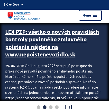
Preskocit na hlavný obsah
arrow_drop_down
SK
e-Gov
menu
Menu
Zastavit automatický posun upútavok
LEX PZP: všetko o nových pravidlách
kontroly povinného zmluvného
poistenia nájdete na
www.nepoistenevozidlo.sk
29. 06. 2026
Od 1. augusta 2026 vstupujú postupne do
praxe nové pravidlá povinného zmluvného poistenia,
ktoré radikálne znížia počet nepoistených vozidiel v
cestnej premávke a zavedú poriadok a spravodlivosť do
systému PZP. Občania nájdu všetky potrebné informácie
o zmenách na jednom mieste – novom oficiálnom portáli
https://nepoistenevozidlo.sk/, ktorý vznikol v spolupráci
Slovenskej kancelárie poisťovateľov (SKP), Slovenskej
pause_presentation
asociácie poisťovní (SLASPO) a Ministerstva vnútra SR.