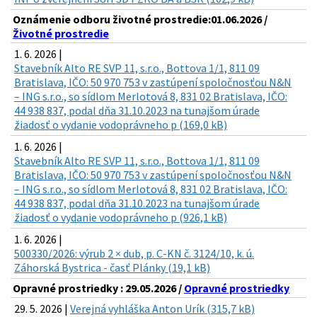
Oznámenie odboru životné prostredie:01.06.2026 /
Životné prostredie
1. 6. 2026 |
Stavebník Alto RE SVP 11, s.r.o., Bottova 1/1, 811 09
Bratislava, IČO: 50 970 753 v zastúpení spoločnosťou N&N
– ING s.r.o., so sídlom Merlotová 8, 831 02 Bratislava, IČO:
44 938 837, podal dňa 31.10.2023 na tunajšom úrade
žiadosť o vydanie vodoprávneho p (169,0 kB)
1. 6. 2026 |
Stavebník Alto RE SVP 11, s.r.o., Bottova 1/1, 811 09
Bratislava, IČO: 50 970 753 v zastúpení spoločnosťou N&N
– ING s.r.o., so sídlom Merlotová 8, 831 02 Bratislava, IČO:
44 938 837, podal dňa 31.10.2023 na tunajšom úrade
žiadosť o vydanie vodoprávneho p (926,1 kB)
1. 6. 2026 |
500330/2026: výrub 2 × dub, p. C-KN č. 3124/10, k. ú.
Záhorská Bystrica - časť Plánky (19,1 kB)
Opravné prostriedky : 29.05.2026 /
Opravné prostriedky
29. 5. 2026 |
Verejná vyhláška Anton Urík (315,7 kB)