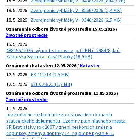
18. 5. 2026 |
Zverejnenie vyhlášky V - 9438/2026 (804,2 kB)
18. 5. 2026 |
Zverejnenie vyhlášky V - 8269/2026 (2,4 MB)
18. 5. 2026 |
Zverejnenie vyhlášky V - 9346/2026 (2,5 MB)
Oznámenie odboru životné prostredie:15.05.2026 /
Životné prostredie
15. 5. 2026 |
488155/2026 : výrub 1 × borovica, p. C-KN č. 2984/8, k. ú.
Záhorská Bystrica - časť Plánky (18,9 kB)
Oznámenia kataster: 12.05.2026 /
Kataster
12. 5. 2026 |
EX 711/14 (2,5 MB)
12. 5. 2026 |
68EX 23/25 (1,9 MB)
Oznámenie odboru životné prostredie: 11.05.2026 /
Životné prostredie
11. 5. 2026 |
pravoplatne rozhodnutie zo zistovacieho konania
stategickeho dokumentu_Uzemny plan hlavneho mesta
SR Bratislalvy rok 2007 v zneni neskorsich zmien a
doplnkov, zmeny a doplnky 14_najomne byvanie_1.