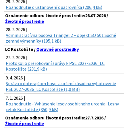
29. 7. 2026 |
Rozhodnutie o ustanovení opatrovníka (206,4 kB)
Oznámenie odboru životné prostredie:28.07.2026 /
Životné prostredie
28. 7. 2026 |
Administratívna budova Triangel 2 – objekt SO 501 Suché
zemné výmenníky (195,1 kB)
LC Kostolište /
Opravné prostriedky
27. 7. 2026 |
Protokol o prerokovaní správy k PSL 2027-2036_LC
Kostolište (231,9 kB)
9. 4. 2026 |
Správa o doterajšom hosp. a určení zásad na vyhotovenie
PSL 2027-2036_LC Kostolište (1,0 MB)
7. 1. 2026 |
Rozhodnutie - Vyhlasenie lesov osobitneho urcenia_Lesny
celok Kostoliste (350,9 kB)
Oznámenie odboru životné prostredie:27.7.2026 /
Životné prostredie