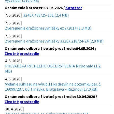
vyzva.pdf (516,0 kB)
Oznámenia kataster: 07.05.2026 /
Kataster
7. 5. 2026 |
324EX 438/25-101 (2,4 MB)
7. 5. 2026 |
Zverejnenie dražobnej vyhlášky ex 7/2017 (1,3 MB)
7. 5. 2026 |
Zverejnenie dražobnej vyhlášky 332EX 218/24-24 (2,9 MB)
Oznámenie odboru životné prostredie:04.05.2026 /
Životné prostredie
4. 5. 2026 |
PREVÁDZKA RÝCHLEHO OBČERSTVENIA McDonald (1,2
MB)
4. 5. 2026 |
Vydanie súhlasu na výrub 11 ks drevín na pozemku par. č.
16099/287, k.ú Trnávka, Bratislava – Ružinov (17,0 kB)
Oznámenie odboru životné prostredie: 30.04.2020 /
Životné prostredie
30. 4. 2026 |