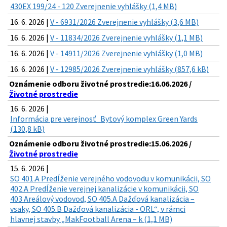
430EX 199/24 - 120 Zverejnenie vyhlášky (1,4 MB)
16. 6. 2026 |
V - 6931/2026 Zverejnenie vyhlášky (3,6 MB)
16. 6. 2026 |
V - 11834/2026 Zverejnenie vyhlášky (1,1 MB)
16. 6. 2026 |
V - 14911/2026 Zverejnenie vyhlášky (1,0 MB)
16. 6. 2026 |
V - 12985/2026 Zverejnenie vyhlášky (857,6 kB)
Oznámenie odboru životné prostredie:16.06.2026 /
Životné prostredie
16. 6. 2026 |
Informácia pre verejnosť_Bytový komplex Green Yards
(130,8 kB)
Oznámenie odboru životné prostredie:15.06.2026 /
Životné prostredie
15. 6. 2026 |
SO 401.A Predĺženie verejného vodovodu v komunikácii, SO
402.A Predĺženie verejnej kanalizácie v komunikácii, SO
403 Areálový vodovod, SO 405.A Dažďová kanalizácia –
vsaky, SO 405.B Dažďová kanalizácia - ORL“, v rámci
hlavnej stavby „MakFootball Arena – k (1,1 MB)