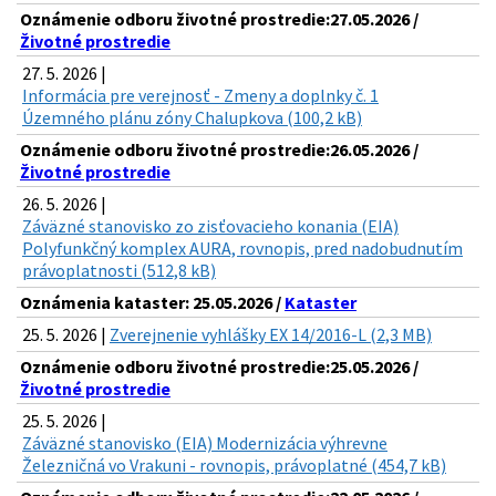
Oznámenie odboru životné prostredie:27.05.2026 /
Životné prostredie
27. 5. 2026 |
Informácia pre verejnosť - Zmeny a doplnky č. 1
Územného plánu zóny Chalupkova (100,2 kB)
Oznámenie odboru životné prostredie:26.05.2026 /
Životné prostredie
26. 5. 2026 |
Záväzné stanovisko zo zisťovacieho konania (EIA)
Polyfunkčný komplex AURA, rovnopis, pred nadobudnutím
právoplatnosti (512,8 kB)
Oznámenia kataster: 25.05.2026 /
Kataster
25. 5. 2026 |
Zverejnenie vyhlášky EX 14/2016-L (2,3 MB)
Oznámenie odboru životné prostredie:25.05.2026 /
Životné prostredie
25. 5. 2026 |
Záväzné stanovisko (EIA) Modernizácia výhrevne
Železničná vo Vrakuni - rovnopis, právoplatné (454,7 kB)