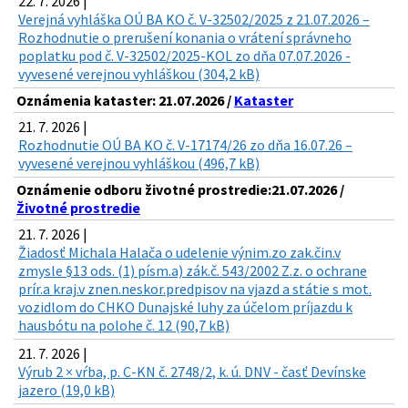
22. 7. 2026 |
Verejná vyhláška OÚ BA KO č. V-32502/2025 z 21.07.2026 –
Rozhodnutie o prerušení konania o vrátení správneho
poplatku pod č. V-32502/2025-KOL zo dňa 07.07.2026 -
vyvesené verejnou vyhláškou (304,2 kB)
Oznámenia kataster: 21.07.2026 /
Kataster
21. 7. 2026 |
Rozhodnutie OÚ BA KO č. V-17174/26 zo dňa 16.07.26 –
vyvesené verejnou vyhláškou (496,7 kB)
Oznámenie odboru životné prostredie:21.07.2026 /
Životné prostredie
21. 7. 2026 |
Žiadosť Michala Halača o udelenie výnim.zo zak.čin.v
zmysle §13 ods. (1) písm.a) zák.č. 543/2002 Z.z. o ochrane
prír.a kraj.v znen.neskor.predpisov na vjazd a státie s mot.
vozidlom do CHKO Dunajské luhy za účelom príjazdu k
hausbótu na polohe č. 12 (90,7 kB)
21. 7. 2026 |
Výrub 2 × vŕba, p. C-KN č. 2748/2, k. ú. DNV - časť Devínske
jazero (19,0 kB)