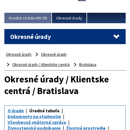
Novinky predstavili na...
Viac
Úvodná stránka MV SR
Okresné úrady
Okresné úrady
Okresné úrady
Okresné úrady
Okresné úrady / Klientske centrá
Bratislava
Okresné úrady / Klientske
centrá / Bratislava
O úrade
Úradná tabuľa
Dokumenty na stiahnutie
Všeobecná vnútorná správa
Živnostenské podnikanie
Životné prostredie