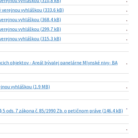
verejnou vyhláškou (310,8 kB)
 verejnou vyhláškou (333,6 kB)
verejnou vyhláškou (368,4 kB)
verejnou vyhláškou (299,7 kB)
verejnou vyhláškou (315,3 kB)
ich objektov - Areál bývalej panelárne Mlynské nivy- BA
ejnou vyhláškou (1,9 MB)
5 ods. 7 zákona č. 85/1990 Zb. o petičnom práve (146,4 kB)