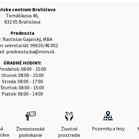
ntske centrum Bratislava
Tomášikova 46,
832 05 Bratislava
Prednosta
. Rastislav Gajarský, MBA
n: sekretariát: 09610/46 002
il: prednosta.ba@minv.sk
ÚRADNÉ HODINY:
Pondelok: 08:00 - 15:00
Utorok: 08:00 - 15:00
Streda: 08:00 - 17:00
Štvrtok: 08:00 - 15:00
Piatok: 08:00 - 14:00
ná
Pozemky a lesy
Živnostenské
Životné
ráva
podnikanie
prostredie