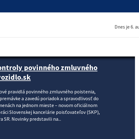
Dnes je 6. 
kontroly povinného zmluvného
ozidlo.sk
nové pravidlá povinného zmluvného poistenia,
j premávke a zavedú poriadok a spravodlivosť do
zmenách na jednom mieste – novom oficiálnom
práci Slovenskej kancelárie poisťovateľov (SKP),
 SR. Novinky predstavili na...