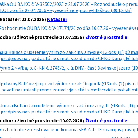
áška OÚ BA KO č. V-32502/2025 z 21.07.2026 – Rozhodnutie o preru
OL zo dňa 07.07.2026 - vyvesené verejnou vyhláškou (304,2 kB)
ataster: 21.07.2026 /
Kataster
Rozhodnutie OÚ BA KO č. V-17174/26 zo dňa 16.07.26 – vyvesené ve
dboru životné prostredie:21.07.2026 /
Životné prostredie
ala Halača o udelenie výnim.zo zak.čin.v zmysle §13 ods. (1) písm.a) 
predpisov na vjazd a státie s mot. vozidlom do CHKO Dunajské luhy
Výrub 2 × vŕba, p. C-KN č. 2748/2, k. ú. DNV - časť Devínske jazero (19
gr.Ivany Bališovej o povol.výnim.zo zak.čin.podľa§13 ods.(2) písm.l) 
.povol. na umiest.prenos.zariad. vja.a stát.s mot.vozidl.a pohyb mi.
 Juraja Boháčika o udelenie výnim.zo zak.čin.v zmysle §13ods. (1) pís
predpisov na vjazd a státie s mot. vozidlom do CHKO Dunajské luhy 
dboru životné prostredie:10.07.2026 /
Životné prostredie
Rozhodnutie zo zisťovacieho konania SEA ZaD 13 rovnopis právopl