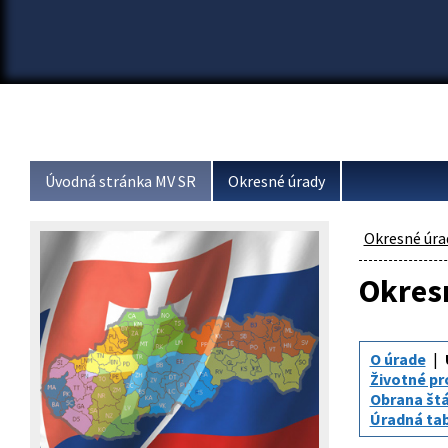
Úvodná stránka MV SR
Okresné úrady
Okresné úra
Okresn
O úrade
Životné pr
Obrana št
Úradná tabu