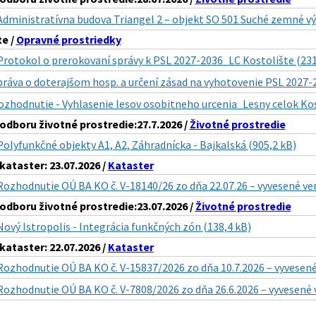
Administratívna budova Triangel 2 – objekt SO 501 Suché zemné v
te /
Opravné prostriedky
Protokol o prerokovaní správy k PSL 2027-2036_LC Kostolište (231
práva o doterajšom hosp. a určení zásad na vyhotovenie PSL 2027-
ozhodnutie - Vyhlasenie lesov osobitneho urcenia_Lesny celok Kos
dboru životné prostredie:27.7.2026 /
Životné prostredie
Polyfunkčné objekty A1, A2, Záhradnícka - Bajkalská (905,2 kB)
ataster: 23.07.2026 /
Kataster
Rozhodnutie OÚ BA KO č. V-18140/26 zo dňa 22.07.26 – vyvesené ve
dboru životné prostredie:23.07.2026 /
Životné prostredie
Nový Istropolis - Integrácia funkčných zón (138,4 kB)
ataster: 22.07.2026 /
Kataster
Rozhodnutie OÚ BA KO č. V-15837/2026 zo dňa 10.7.2026 – vyvesené
Rozhodnutie OÚ BA KO č. V-7808/2026 zo dňa 26.6.2026 – vyvesené 