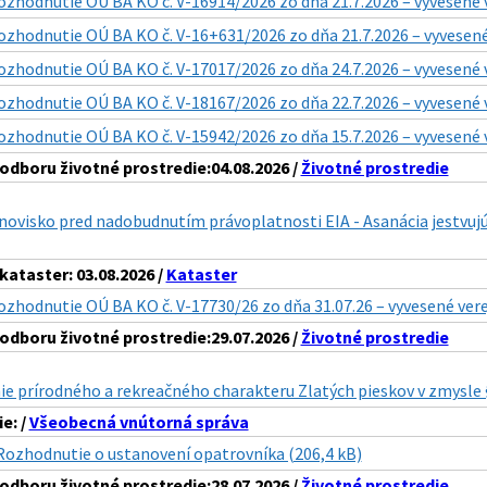
ozhodnutie OÚ BA KO č. V-16914/2026 zo dňa 21.7.2026 – vyvesené 
ozhodnutie OÚ BA KO č. V-16+631/2026 zo dňa 21.7.2026 – vyvesené
ozhodnutie OÚ BA KO č. V-17017/2026 zo dňa 24.7.2026 – vyvesené 
ozhodnutie OÚ BA KO č. V-18167/2026 zo dňa 22.7.2026 – vyvesené 
ozhodnutie OÚ BA KO č. V-15942/2026 zo dňa 15.7.2026 – vyvesené 
dboru životné prostredie:04.08.2026 /
Životné prostredie
ovisko pred nadobudnutím právoplatnosti EIA - Asanácia jestvujúc
ataster: 03.08.2026 /
Kataster
ozhodnutie OÚ BA KO č. V-17730/26 zo dňa 31.07.26 – vyvesené ver
dboru životné prostredie:29.07.2026 /
Životné prostredie
e prírodného a rekreačného charakteru Zlatých pieskov v zmysle § 
e: /
Všeobecná vnútorná správa
Rozhodnutie o ustanovení opatrovníka (206,4 kB)
dboru životné prostredie:28.07.2026 /
Životné prostredie