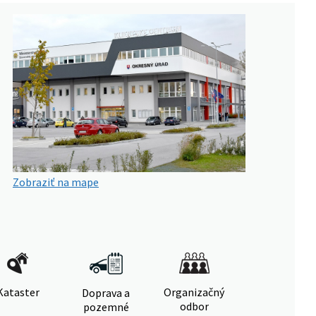
Zobraziť na mape
Kataster
Organizačný
Doprava a
odbor
pozemné