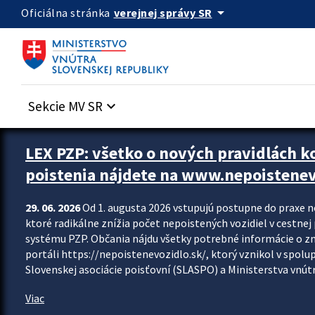
Preskocit na hlavný obsah
arrow_drop_down
verejnej správy SR
Oficiálna stránka
Sekcie MV SR
keyboard_arrow_down
Zastavit automatický posun upútavok
LEX PZP: všetko o nových pravidlách 
poistenia nájdete na www.nepoistenev
29. 06. 2026
Od 1. augusta 2026 vstupujú postupne do praxe 
ktoré radikálne znížia počet nepoistených vozidiel v cestne
systému PZP. Občania nájdu všetky potrebné informácie o 
portáli https://nepoistenevozidlo.sk/, ktorý vznikol v spolu
Slovenskej asociácie poisťovní (SLASPO) a Ministerstva vnútra
Viac