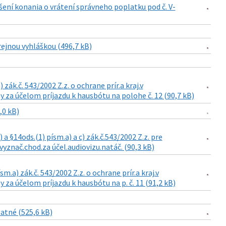
šení konania o vrátení správneho poplatku pod č. V-
rejnou vyhláškou (496,7 kB)
zák.č. 543/2002 Z.z. o ochrane prír.a kraj.v
 za účelom príjazdu k hausbótu na polohe č. 12 (90,7 kB)
,0 kB)
a §14ods.(1) písm.a) a c) zák.č.543/2002 Z.z. pre
vyznač.chod.za účel.audiovizu.natáč. (90,3 kB)
m.a) zák.č. 543/2002 Z.z. o ochrane prír.a kraj.v
za účelom príjazdu k hausbótu na p. č. 11 (91,2 kB)
atné (525,6 kB)