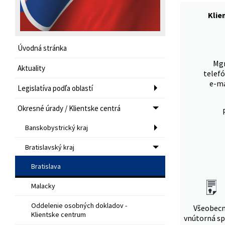
Klie
Úvodná stránka
Mgr
Aktuality
telefó
e-ma
Legislatíva podľa oblastí
Okresné úrady / Klientske centrá
Banskobystrický kraj
Bratislavský kraj
Bratislava
Malacky
Oddelenie osobných dokladov -
Všeobec
Klientske centrum
vnútorná sp