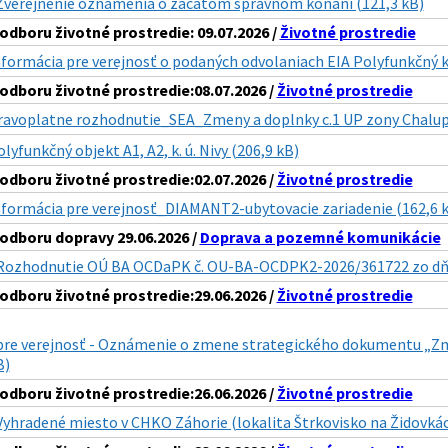
Zverejnenie oznamenia o zacatom spravnom konani (121,3 kB)
dboru životné prostredie: 09.07.2026 /
Životné prostredie
nformácia pre verejnosť o podaných odvolaniach EIA Polyfunkčný
dboru životné prostredie:08.07.2026 /
Životné prostredie
ravoplatne rozhodnutie_SEA_Zmeny a doplnky c.1 UP zony Chalup
lyfunkčný objekt A1, A2, k. ú. Nivy (206,9 kB)
dboru životné prostredie:02.07.2026 /
Životné prostredie
nformácia pre verejnosť_DIAMANT2-ubytovacie zariadenie (162,6 
dboru dopravy 29.06.2026 /
Doprava a pozemné komunikácie
Rozhodnutie OÚ BA OCDaPK č. OU-BA-OCDPK2-2026/361722 zo dňa 
dboru životné prostredie:29.06.2026 /
Životné prostredie
pre verejnosť - Oznámenie o zmene strategického dokumentu „Zm
B)
dboru životné prostredie:26.06.2026 /
Životné prostredie
Vyhradené miesto v CHKO Záhorie (lokalita Štrkovisko na Židovkác