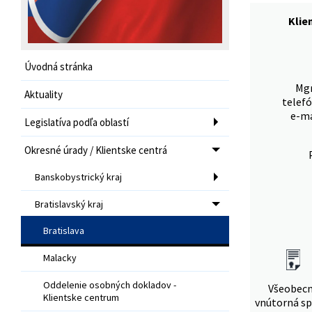
Klie
Úvodná stránka
Mgr
Aktuality
telefó
e-ma
Legislatíva podľa oblastí
Okresné úrady / Klientske centrá
Banskobystrický kraj
Bratislavský kraj
Bratislava
Malacky
Oddelenie osobných dokladov -
Všeobec
Klientske centrum
vnútorná sp