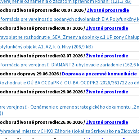
Zverejnenie oznamenia o zacatom spravnom konani (121,3 kB)
dboru životné prostredie: 09.07.2026 /
Životné prostredie
nformácia pre verejnosť o podaných odvolaniach EIA Polyfunkčný
dboru životné prostredie:08.07.2026 /
Životné prostredie
ravoplatne rozhodnutie_SEA_Zmeny a doplnky c.1 UP zony Chalup
lyfunkčný objekt A1, A2, k. ú. Nivy (206,9 kB)
dboru životné prostredie:02.07.2026 /
Životné prostredie
nformácia pre verejnosť_DIAMANT2-ubytovacie zariadenie (162,6 
dboru dopravy 29.06.2026 /
Doprava a pozemné komunikácie
Rozhodnutie OÚ BA OCDaPK č. OU-BA-OCDPK2-2026/361722 zo dňa 
dboru životné prostredie:29.06.2026 /
Životné prostredie
pre verejnosť - Oznámenie o zmene strategického dokumentu „Zm
B)
dboru životné prostredie:26.06.2026 /
Životné prostredie
Vyhradené miesto v CHKO Záhorie (lokalita Štrkovisko na Židovkác