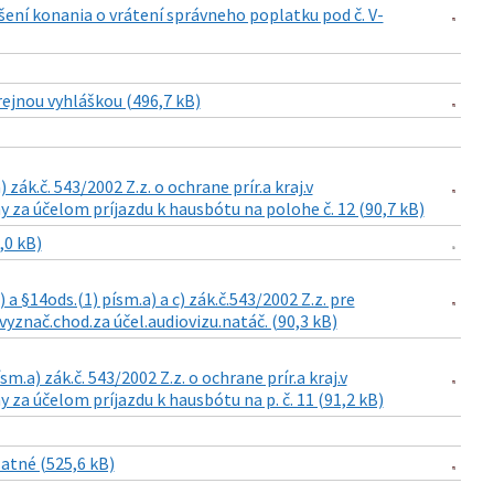
šení konania o vrátení správneho poplatku pod č. V-
rejnou vyhláškou (496,7 kB)
zák.č. 543/2002 Z.z. o ochrane prír.a kraj.v
 za účelom príjazdu k hausbótu na polohe č. 12 (90,7 kB)
,0 kB)
a §14ods.(1) písm.a) a c) zák.č.543/2002 Z.z. pre
vyznač.chod.za účel.audiovizu.natáč. (90,3 kB)
m.a) zák.č. 543/2002 Z.z. o ochrane prír.a kraj.v
za účelom príjazdu k hausbótu na p. č. 11 (91,2 kB)
atné (525,6 kB)