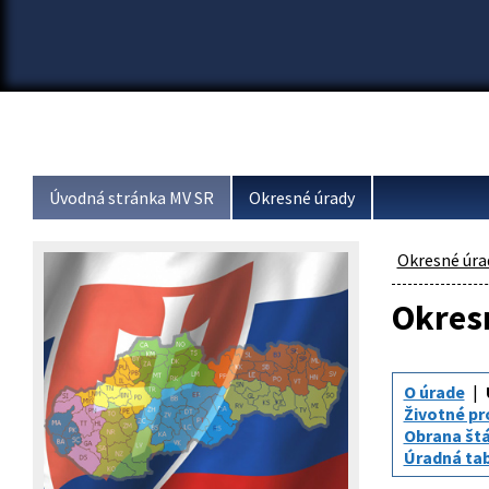
Úvodná stránka MV SR
Okresné úrady
Okresné úra
Okresn
O úrade
Životné pr
Obrana št
Úradná tabu