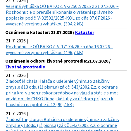
22. 7. 2026 |
Verejná vyhláška OÚ BA KO č. V-32502/2025 z 21.07.2026 –
Rozhodnutie o prerušení konania o vrátení správneho
poplatku pod č. V-32502/2025-KOL zo dňa 07.07.2026 -
vyvesené verejnou vyhláškou (304,2 kB)
Oznámenia kataster: 21.07.2026 /
Kataster
21. 7. 2026 |
Rozhodnutie OÚ BA KO č. V-17174/26 zo dňa 16.07.26 –
vyvesené verejnou vyhláškou (496,7 kB)
Oznámenie odboru životné prostredie:21.07.2026 /
Životné prostredie
21. 7. 2026 |
Žiadosť Michala Halača o udelenie výnim.zo zak.čin.v
zmysle §13 ods. (1) písm.a) zák.č. 543/2002 Z.z. o ochrane
prír.a kraj.v znen.neskor.predpisov na vjazd a státie s mot.
vozidlom do CHKO Dunajské luhy za účelom príjazdu k
hausbótu na polohe č. 12 (90,7 kB)
21. 7. 2026 |
Žiadosť Ing. Juraja Boháčika o udelenie výnim.zo zak.čin.v
zmysle §13ods. (1) písm.a) zák.č. 543/2002 Z.z. o ochrane