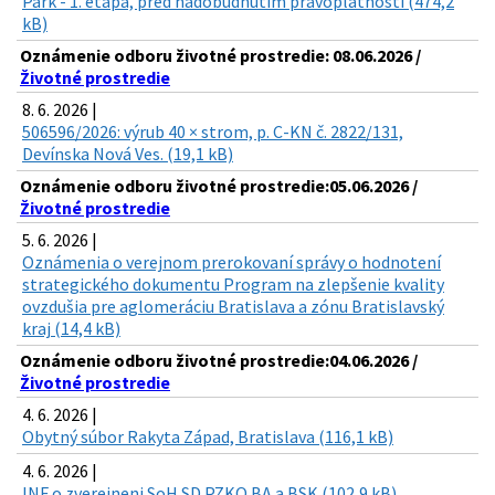
Park - 1. etapa, pred nadobudnutím právoplatnosti (474,2
kB)
Oznámenie odboru životné prostredie: 08.06.2026 /
Životné prostredie
8. 6. 2026 |
506596/2026: výrub 40 × strom, p. C-KN č. 2822/131,
Devínska Nová Ves. (19,1 kB)
Oznámenie odboru životné prostredie:05.06.2026 /
Životné prostredie
5. 6. 2026 |
Oznámenia o verejnom prerokovaní správy o hodnotení
strategického dokumentu Program na zlepšenie kvality
ovzdušia pre aglomeráciu Bratislava a zónu Bratislavský
kraj (14,4 kB)
Oznámenie odboru životné prostredie:04.06.2026 /
Životné prostredie
4. 6. 2026 |
Obytný súbor Rakyta Západ, Bratislava (116,1 kB)
4. 6. 2026 |
INF o zverejneni SoH SD PZKO BA a BSK (102,9 kB)