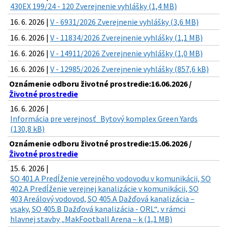
430EX 199/24 - 120 Zverejnenie vyhlášky (1,4 MB)
16. 6. 2026 |
V - 6931/2026 Zverejnenie vyhlášky (3,6 MB)
16. 6. 2026 |
V - 11834/2026 Zverejnenie vyhlášky (1,1 MB)
16. 6. 2026 |
V - 14911/2026 Zverejnenie vyhlášky (1,0 MB)
16. 6. 2026 |
V - 12985/2026 Zverejnenie vyhlášky (857,6 kB)
Oznámenie odboru životné prostredie:16.06.2026 /
Životné prostredie
16. 6. 2026 |
Informácia pre verejnosť_Bytový komplex Green Yards
(130,8 kB)
Oznámenie odboru životné prostredie:15.06.2026 /
Životné prostredie
15. 6. 2026 |
SO 401.A Predĺženie verejného vodovodu v komunikácii, SO
402.A Predĺženie verejnej kanalizácie v komunikácii, SO
403 Areálový vodovod, SO 405.A Dažďová kanalizácia –
vsaky, SO 405.B Dažďová kanalizácia - ORL“, v rámci
hlavnej stavby „MakFootball Arena – k (1,1 MB)