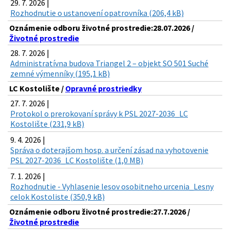
29. 7. 2026 |
Rozhodnutie o ustanovení opatrovníka (206,4 kB)
Oznámenie odboru životné prostredie:28.07.2026 /
Životné prostredie
28. 7. 2026 |
Administratívna budova Triangel 2 – objekt SO 501 Suché
zemné výmenníky (195,1 kB)
LC Kostolište /
Opravné prostriedky
27. 7. 2026 |
Protokol o prerokovaní správy k PSL 2027-2036_LC
Kostolište (231,9 kB)
9. 4. 2026 |
Správa o doterajšom hosp. a určení zásad na vyhotovenie
PSL 2027-2036_LC Kostolište (1,0 MB)
7. 1. 2026 |
Rozhodnutie - Vyhlasenie lesov osobitneho urcenia_Lesny
celok Kostoliste (350,9 kB)
Oznámenie odboru životné prostredie:27.7.2026 /
Životné prostredie