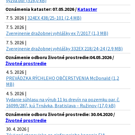
vyzva.pdf (516,0 kB)
Oznámenia kataster: 07.05.2026 /
Kataster
7. 5. 2026 |
324EX 438/25-101 (2,4 MB)
7. 5. 2026 |
Zverejnenie dražobnej vyhlášky ex 7/2017 (1,3 MB)
7. 5. 2026 |
Zverejnenie dražobnej vyhlášky 332EX 218/24-24 (2,9 MB)
Oznámenie odboru životné prostredie:04.05.2026 /
Životné prostredie
4. 5. 2026 |
PREVÁDZKA RÝCHLEHO OBČERSTVENIA McDonald (1,2
MB)
4. 5. 2026 |
Vydanie súhlasu na výrub 11 ks drevín na pozemku par. č.
16099/287, k.ú Trnávka, Bratislava – Ružinov (17,0 kB)
Oznámenie odboru životné prostredie: 30.04.2020 /
Životné prostredie
30. 4. 2026 |