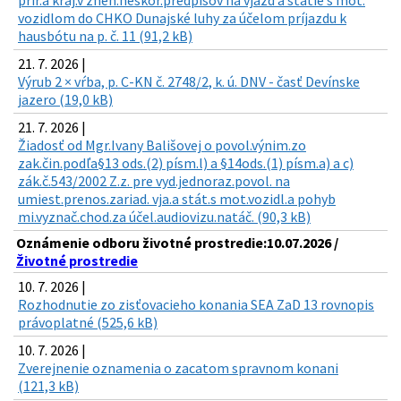
prír.a kraj.v znen.neskor.predpisov na vjazd a státie s mot.
vozidlom do CHKO Dunajské luhy za účelom príjazdu k
hausbótu na p. č. 11 (91,2 kB)
21. 7. 2026 |
Výrub 2 × vŕba, p. C-KN č. 2748/2, k. ú. DNV - časť Devínske
jazero (19,0 kB)
21. 7. 2026 |
Žiadosť od Mgr.Ivany Bališovej o povol.výnim.zo
zak.čin.podľa§13 ods.(2) písm.l) a §14ods.(1) písm.a) a c)
zák.č.543/2002 Z.z. pre vyd.jednoraz.povol. na
umiest.prenos.zariad. vja.a stát.s mot.vozidl.a pohyb
mi.vyznač.chod.za účel.audiovizu.natáč. (90,3 kB)
Oznámenie odboru životné prostredie:10.07.2026 /
Životné prostredie
10. 7. 2026 |
Rozhodnutie zo zisťovacieho konania SEA ZaD 13 rovnopis
právoplatné (525,6 kB)
10. 7. 2026 |
Zverejnenie oznamenia o zacatom spravnom konani
(121,3 kB)