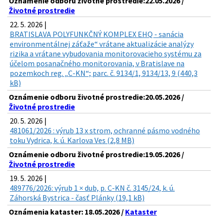
Oznámenie odboru životné prostredie:22.05.2026 /
Životné prostredie
22. 5. 2026 |
BRATISLAVA POLYFUNKČNÝ KOMPLEX EHQ - sanácia
environmentálnej záťaže“ vrátane aktualizácie analýzy
rizika a vrátane vybudovania monitorovacieho systému za
účelom posanačného monitorovania, v Bratislave na
pozemkoch reg. „C-KN“; parc. č. 9134/1, 9134/13, 9 (440,3
kB)
Oznámenie odboru životné prostredie:20.05.2026 /
Životné prostredie
20. 5. 2026 |
481061/2026 : výrub 13 x strom, ochranné pásmo vodného
toku Vydrica, k. ú. Karlova Ves (2,8 MB)
Oznámenie odboru životné prostredie:19.05.2026 /
Životné prostredie
19. 5. 2026 |
489776/2026: výrub 1 × dub, p. C-KN č. 3145/24, k. ú.
Záhorská Bystrica - časť Plánky (19,1 kB)
Oznámenia kataster: 18.05.2026 /
Kataster