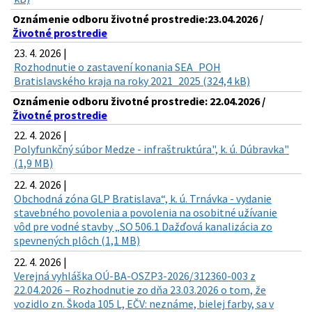
Oznámenie odboru životné prostredie:23.04.2026 /
Životné prostredie
23. 4. 2026 |
Rozhodnutie o zastavení konania SEA_POH
Bratislavského kraja na roky 2021_2025 (324,4 kB)
Oznámenie odboru životné prostredie: 22.04.2026 /
Životné prostredie
22. 4. 2026 |
Polyfunkčný súbor Medze - infraštruktúra", k. ú. Dúbravka"
(1,9 MB)
22. 4. 2026 |
Obchodná zóna GLP Bratislava“, k. ú. Trnávka - vydanie
stavebného povolenia a povolenia na osobitné užívanie
vôd pre vodné stavby „SO 506.1 Dažďová kanalizácia zo
spevnených plôch (1,1 MB)
22. 4. 2026 |
Verejná vyhláška OÚ-BA-OSZP3-2026/312360-003 z
22.04.2026 – Rozhodnutie zo dňa 23.03.2026 o tom, že
vozidlo zn. Škoda 105 L, EČV: neznáme, bielej farby, sa v