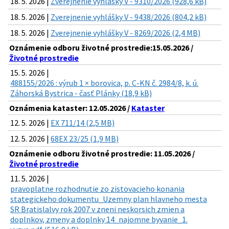
18. 5. 2026 |
Zverejnenie vyhlášky V - 9310/2026 (928,6 kB)
18. 5. 2026 |
Zverejnenie vyhlášky V - 9438/2026 (804,2 kB)
18. 5. 2026 |
Zverejnenie vyhlášky V - 8269/2026 (2,4 MB)
Oznámenie odboru životné prostredie:15.05.2026 /
Životné prostredie
15. 5. 2026 |
488155/2026 : výrub 1 × borovica, p. C-KN č. 2984/8, k. ú.
Záhorská Bystrica - časť Plánky (18,9 kB)
Oznámenia kataster: 12.05.2026 /
Kataster
12. 5. 2026 |
EX 711/14 (2,5 MB)
12. 5. 2026 |
68EX 23/25 (1,9 MB)
Oznámenie odboru životné prostredie: 11.05.2026 /
Životné prostredie
11. 5. 2026 |
pravoplatne rozhodnutie zo zistovacieho konania
stategickeho dokumentu_Uzemny plan hlavneho mesta
SR Bratislalvy rok 2007 v zneni neskorsich zmien a
doplnkov, zmeny a doplnky 14_najomne byvanie_1.