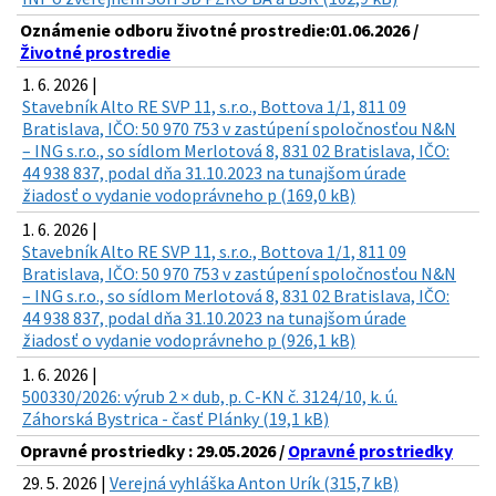
Oznámenie odboru životné prostredie:01.06.2026 /
Životné prostredie
1. 6. 2026 |
Stavebník Alto RE SVP 11, s.r.o., Bottova 1/1, 811 09
Bratislava, IČO: 50 970 753 v zastúpení spoločnosťou N&N
– ING s.r.o., so sídlom Merlotová 8, 831 02 Bratislava, IČO:
44 938 837, podal dňa 31.10.2023 na tunajšom úrade
žiadosť o vydanie vodoprávneho p (169,0 kB)
1. 6. 2026 |
Stavebník Alto RE SVP 11, s.r.o., Bottova 1/1, 811 09
Bratislava, IČO: 50 970 753 v zastúpení spoločnosťou N&N
– ING s.r.o., so sídlom Merlotová 8, 831 02 Bratislava, IČO:
44 938 837, podal dňa 31.10.2023 na tunajšom úrade
žiadosť o vydanie vodoprávneho p (926,1 kB)
1. 6. 2026 |
500330/2026: výrub 2 × dub, p. C-KN č. 3124/10, k. ú.
Záhorská Bystrica - časť Plánky (19,1 kB)
Opravné prostriedky : 29.05.2026 /
Opravné prostriedky
29. 5. 2026 |
Verejná vyhláška Anton Urík (315,7 kB)