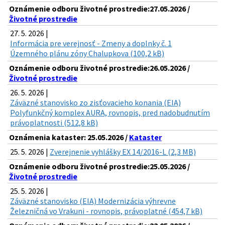
Oznámenie odboru životné prostredie:27.05.2026 /
Životné prostredie
27. 5. 2026 |
Informácia pre verejnosť - Zmeny a doplnky č. 1
Územného plánu zóny Chalupkova (100,2 kB)
Oznámenie odboru životné prostredie:26.05.2026 /
Životné prostredie
26. 5. 2026 |
Záväzné stanovisko zo zisťovacieho konania (EIA)
Polyfunkčný komplex AURA, rovnopis, pred nadobudnutím
právoplatnosti (512,8 kB)
Oznámenia kataster: 25.05.2026 /
Kataster
25. 5. 2026 |
Zverejnenie vyhlášky EX 14/2016-L (2,3 MB)
Oznámenie odboru životné prostredie:25.05.2026 /
Životné prostredie
25. 5. 2026 |
Záväzné stanovisko (EIA) Modernizácia výhrevne
Železničná vo Vrakuni - rovnopis, právoplatné (454,7 kB)