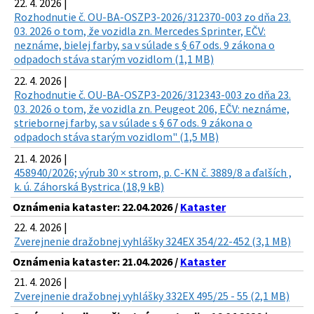
22. 4. 2026 |
Rozhodnutie č. OU-BA-OSZP3-2026/312370-003 zo dňa 23.
03. 2026 o tom, že vozidla zn. Mercedes Sprinter, EČV:
neznáme, bielej farby, sa v súlade s § 67 ods. 9 zákona o
odpadoch stáva starým vozidlom (1,1 MB)
22. 4. 2026 |
Rozhodnutie č. OU-BA-OSZP3-2026/312343-003 zo dňa 23.
03. 2026 o tom, že vozidla zn. Peugeot 206, EČV: neznáme,
striebornej farby, sa v súlade s § 67 ods. 9 zákona o
odpadoch stáva starým vozidlom" (1,5 MB)
21. 4. 2026 |
458940/2026; výrub 30 × strom, p. C-KN č. 3889/8 a ďalších ,
k. ú. Záhorská Bystrica (18,9 kB)
Oznámenia kataster: 22.04.2026 /
Kataster
22. 4. 2026 |
Zverejnenie dražobnej vyhlášky 324EX 354/22-452 (3,1 MB)
Oznámenia kataster: 21.04.2026 /
Kataster
21. 4. 2026 |
Zverejnenie dražobnej vyhlášky 332EX 495/25 - 55 (2,1 MB)