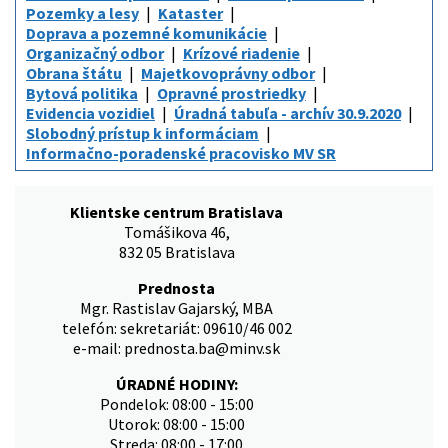
Pozemky a lesy
Kataster
Doprava a pozemné komunikácie
Organizačný odbor
Krízové riadenie
Obrana štátu
Majetkovoprávny odbor
Bytová politika
Opravné prostriedky
Evidencia vozidiel
Úradná tabuľa - archív 30.9.2020
Slobodný prístup k informáciam
Informačno-poradenské pracovisko MV SR
Klientske centrum Bratislava
Tomášikova 46,
832 05 Bratislava
Prednosta
Mgr. Rastislav Gajarský, MBA
telefón: sekretariát: 09610/46 002
e-mail: prednosta.ba@minv.sk
ÚRADNÉ HODINY:
Pondelok: 08:00 - 15:00
Utorok: 08:00 - 15:00
Streda: 08:00 - 17:00