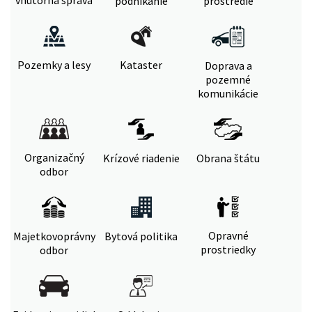
vnútorná správa
podnikanie
prostredie
Pozemky a lesy
Kataster
Doprava a
pozemné
komunikácie
Organizačný
Krízové riadenie
Obrana štátu
odbor
Opravné
Majetkovoprávny
Bytová politika
prostriedky
odbor