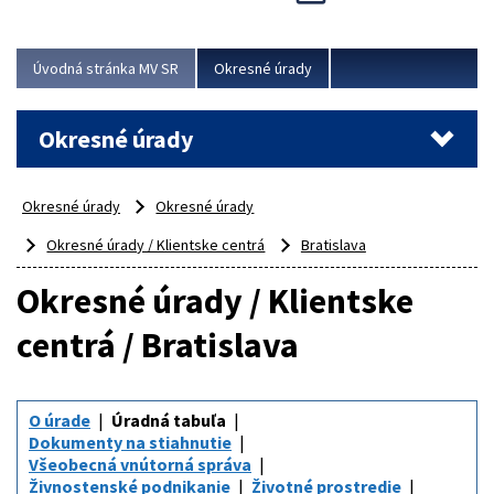
Novinky predstavili na...
Viac
Úvodná stránka MV SR
Okresné úrady
Okresné úrady
Okresné úrady
Okresné úrady
Okresné úrady / Klientske centrá
Bratislava
Okresné úrady / Klientske
centrá / Bratislava
O úrade
Úradná tabuľa
Dokumenty na stiahnutie
Všeobecná vnútorná správa
Živnostenské podnikanie
Životné prostredie