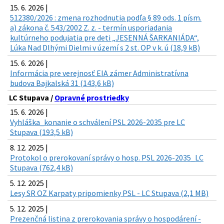
15. 6. 2026 |
512380/2026 : zmena rozhodnutia podľa § 89 ods. 1 písm.
a) zákona č. 543/2002 Z. z. - termín usporiadania
kultúrneho podujatia pre deti „JESENNÁ ŠARKANIÁDA“,
Lúka Nad Dlhými Dielmi v území s 2 st. OP v k. ú (18,9 kB)
15. 6. 2026 |
Informácia pre verejnosť EIA zámer Administratívna
budova Bajkalská 31 (143,6 kB)
LC Stupava /
Opravné prostriedky
15. 6. 2026 |
Vyhláška_konanie o schválení PSL 2026-2035 pre LC
Stupava (193,5 kB)
8. 12. 2025 |
Protokol o prerokovaní správy o hosp. PSL 2026-2035_LC
Stupava (762,4 kB)
5. 12. 2025 |
Lesy SR OZ Karpaty pripomienky PSL - LC Stupava (2,1 MB)
5. 12. 2025 |
Prezenčná listina z prerokovania správy o hospodárení -