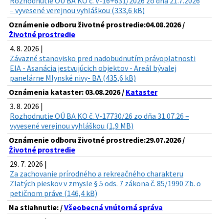
Rozhodnutie OÚ BA KO č. V-16+631/2026 zo dňa 21.7.2026
– vyvesené verejnou vyhláškou (333,6 kB)
Oznámenie odboru životné prostredie:04.08.2026 /
Životné prostredie
4. 8. 2026 |
Záväzné stanovisko pred nadobudnutím právoplatnosti
EIA - Asanácia jestvujúcich objektov - Areál bývalej
panelárne Mlynské nivy- BA (435,6 kB)
Oznámenia kataster: 03.08.2026 /
Kataster
3. 8. 2026 |
Rozhodnutie OÚ BA KO č. V-17730/26 zo dňa 31.07.26 –
vyvesené verejnou vyhláškou (1,9 MB)
Oznámenie odboru životné prostredie:29.07.2026 /
Životné prostredie
29. 7. 2026 |
Za zachovanie prírodného a rekreačného charakteru
Zlatých pieskov v zmysle § 5 ods. 7 zákona č. 85/1990 Zb. o
petičnom práve (146,4 kB)
Na stiahnutie: /
Všeobecná vnútorná správa