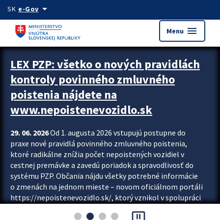
Preskocit na hlavný obsah
arrow_drop_down
SK
e-Gov
menu
Menu
Zastavit automatický posun upútavok
LEX PZP: všetko o nových pravidlách
kontroly povinného zmluvného
poistenia nájdete na
www.nepoistenevozidlo.sk
29. 06. 2026
Od 1. augusta 2026 vstupujú postupne do
praxe nové pravidlá povinného zmluvného poistenia,
ktoré radikálne znížia počet nepoistených vozidiel v
cestnej premávke a zavedú poriadok a spravodlivosť do
systému PZP. Občania nájdu všetky potrebné informácie
o zmenách na jednom mieste – novom oficiálnom portáli
https://nepoistenevozidlo.sk/, ktorý vznikol v spolupráci
Slovenskej kancelárie poisťovateľov (SKP), Slovenskej
pause_presentation
asociácie poisťovní (SLASPO) a Ministerstva vnútra SR.