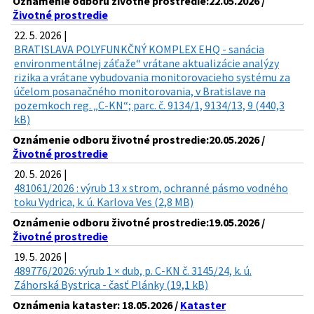
Oznámenie odboru životné prostredie:22.05.2026 /
Životné prostredie
22. 5. 2026 |
BRATISLAVA POLYFUNKČNÝ KOMPLEX EHQ - sanácia
environmentálnej záťaže“ vrátane aktualizácie analýzy
rizika a vrátane vybudovania monitorovacieho systému za
účelom posanačného monitorovania, v Bratislave na
pozemkoch reg. „C-KN“; parc. č. 9134/1, 9134/13, 9 (440,3
kB)
Oznámenie odboru životné prostredie:20.05.2026 /
Životné prostredie
20. 5. 2026 |
481061/2026 : výrub 13 x strom, ochranné pásmo vodného
toku Vydrica, k. ú. Karlova Ves (2,8 MB)
Oznámenie odboru životné prostredie:19.05.2026 /
Životné prostredie
19. 5. 2026 |
489776/2026: výrub 1 × dub, p. C-KN č. 3145/24, k. ú.
Záhorská Bystrica - časť Plánky (19,1 kB)
Oznámenia kataster: 18.05.2026 /
Kataster