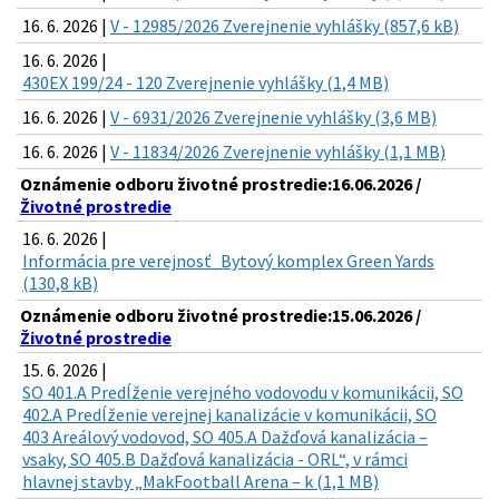
16. 6. 2026 |
V - 12985/2026 Zverejnenie vyhlášky (857,6 kB)
16. 6. 2026 |
430EX 199/24 - 120 Zverejnenie vyhlášky (1,4 MB)
16. 6. 2026 |
V - 6931/2026 Zverejnenie vyhlášky (3,6 MB)
16. 6. 2026 |
V - 11834/2026 Zverejnenie vyhlášky (1,1 MB)
Oznámenie odboru životné prostredie:16.06.2026 /
Životné prostredie
16. 6. 2026 |
Informácia pre verejnosť_Bytový komplex Green Yards
(130,8 kB)
Oznámenie odboru životné prostredie:15.06.2026 /
Životné prostredie
15. 6. 2026 |
SO 401.A Predĺženie verejného vodovodu v komunikácii, SO
402.A Predĺženie verejnej kanalizácie v komunikácii, SO
403 Areálový vodovod, SO 405.A Dažďová kanalizácia –
vsaky, SO 405.B Dažďová kanalizácia - ORL“, v rámci
hlavnej stavby „MakFootball Arena – k (1,1 MB)