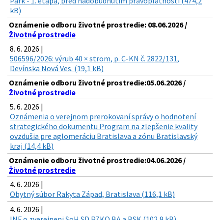
Park - 1. etapa, pred nadobudnutím právoplatnosti (474,2
kB)
Oznámenie odboru životné prostredie: 08.06.2026 /
Životné prostredie
8. 6. 2026 |
506596/2026: výrub 40 × strom, p. C-KN č. 2822/131,
Devínska Nová Ves. (19,1 kB)
Oznámenie odboru životné prostredie:05.06.2026 /
Životné prostredie
5. 6. 2026 |
Oznámenia o verejnom prerokovaní správy o hodnotení
strategického dokumentu Program na zlepšenie kvality
ovzdušia pre aglomeráciu Bratislava a zónu Bratislavský
kraj (14,4 kB)
Oznámenie odboru životné prostredie:04.06.2026 /
Životné prostredie
4. 6. 2026 |
Obytný súbor Rakyta Západ, Bratislava (116,1 kB)
4. 6. 2026 |
INF o zverejneni SoH SD PZKO BA a BSK (102,9 kB)