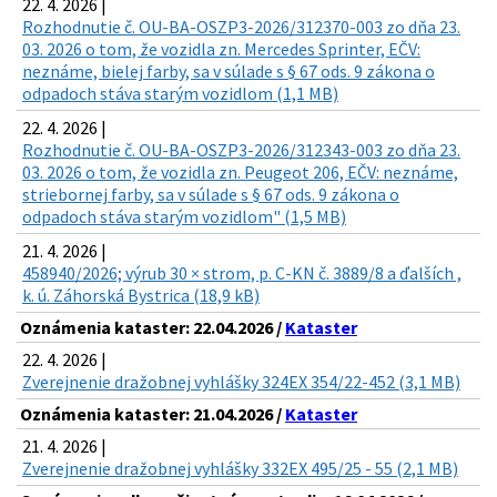
22. 4. 2026 |
Rozhodnutie č. OU-BA-OSZP3-2026/312370-003 zo dňa 23.
03. 2026 o tom, že vozidla zn. Mercedes Sprinter, EČV:
neznáme, bielej farby, sa v súlade s § 67 ods. 9 zákona o
odpadoch stáva starým vozidlom (1,1 MB)
22. 4. 2026 |
Rozhodnutie č. OU-BA-OSZP3-2026/312343-003 zo dňa 23.
03. 2026 o tom, že vozidla zn. Peugeot 206, EČV: neznáme,
striebornej farby, sa v súlade s § 67 ods. 9 zákona o
odpadoch stáva starým vozidlom" (1,5 MB)
21. 4. 2026 |
458940/2026; výrub 30 × strom, p. C-KN č. 3889/8 a ďalších ,
k. ú. Záhorská Bystrica (18,9 kB)
Oznámenia kataster: 22.04.2026 /
Kataster
22. 4. 2026 |
Zverejnenie dražobnej vyhlášky 324EX 354/22-452 (3,1 MB)
Oznámenia kataster: 21.04.2026 /
Kataster
21. 4. 2026 |
Zverejnenie dražobnej vyhlášky 332EX 495/25 - 55 (2,1 MB)