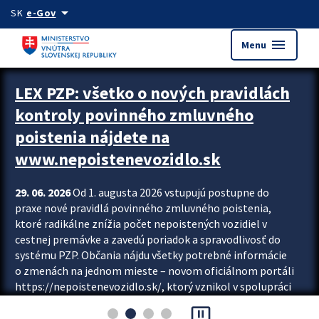
Preskocit na hlavný obsah
arrow_drop_down
SK
e-Gov
menu
Menu
Zastavit automatický posun upútavok
LEX PZP: všetko o nových pravidlách
kontroly povinného zmluvného
poistenia nájdete na
www.nepoistenevozidlo.sk
29. 06. 2026
Od 1. augusta 2026 vstupujú postupne do
praxe nové pravidlá povinného zmluvného poistenia,
ktoré radikálne znížia počet nepoistených vozidiel v
cestnej premávke a zavedú poriadok a spravodlivosť do
systému PZP. Občania nájdu všetky potrebné informácie
o zmenách na jednom mieste – novom oficiálnom portáli
https://nepoistenevozidlo.sk/, ktorý vznikol v spolupráci
Slovenskej kancelárie poisťovateľov (SKP), Slovenskej
pause_presentation
asociácie poisťovní (SLASPO) a Ministerstva vnútra SR.