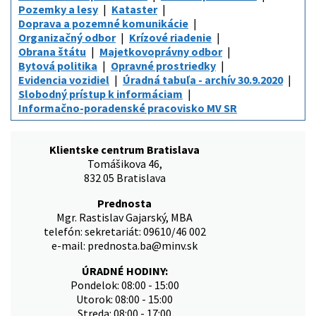
Pozemky a lesy
Kataster
Doprava a pozemné komunikácie
Organizačný odbor
Krízové riadenie
Obrana štátu
Majetkovoprávny odbor
Bytová politika
Opravné prostriedky
Evidencia vozidiel
Úradná tabuľa - archív 30.9.2020
Slobodný prístup k informáciam
Informačno-poradenské pracovisko MV SR
Klientske centrum Bratislava
Tomášikova 46,
832 05 Bratislava
Prednosta
Mgr. Rastislav Gajarský, MBA
telefón: sekretariát: 09610/46 002
e-mail: prednosta.ba@minv.sk
ÚRADNÉ HODINY:
Pondelok: 08:00 - 15:00
Utorok: 08:00 - 15:00
Streda: 08:00 - 17:00