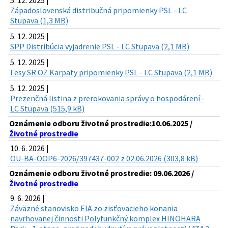
5. 12. 2025 |
Západoslovenská distribučná pripomienky PSL - LC
Stupava (1,3 MB)
5. 12. 2025 |
SPP Distribúcia vyjadrenie PSL - LC Stupava (2,1 MB)
5. 12. 2025 |
Lesy SR OZ Karpaty pripomienky PSL - LC Stupava (2,1 MB)
5. 12. 2025 |
Prezenčná listina z prerokovania správy o hospodárení -
LC Stupava (515,9 kB)
Oznámenie odboru životné prostredie:10.06.2025 /
Životné prostredie
10. 6. 2026 |
OU-BA-OOP6-2026/397437-002 z 02.06.2026 (303,8 kB)
Oznámenie odboru životné prostredie: 09.06.2026 /
Životné prostredie
9. 6. 2026 |
Záväzné stanovisko EIA zo zisťovacieho konania
navrhovanej činnosti Polyfunkčný komplex HINOHARA