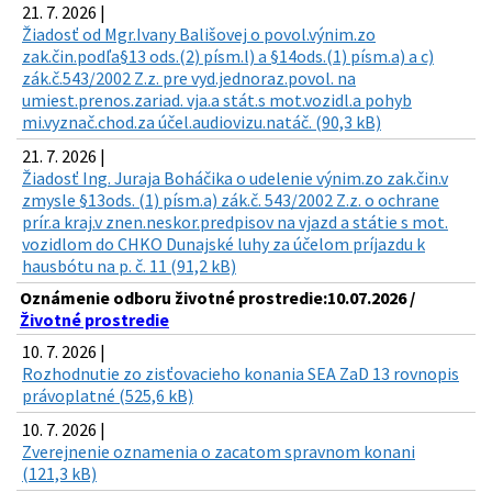
21. 7. 2026 |
Žiadosť od Mgr.Ivany Bališovej o povol.výnim.zo
zak.čin.podľa§13 ods.(2) písm.l) a §14ods.(1) písm.a) a c)
zák.č.543/2002 Z.z. pre vyd.jednoraz.povol. na
umiest.prenos.zariad. vja.a stát.s mot.vozidl.a pohyb
mi.vyznač.chod.za účel.audiovizu.natáč. (90,3 kB)
21. 7. 2026 |
Žiadosť Ing. Juraja Boháčika o udelenie výnim.zo zak.čin.v
zmysle §13ods. (1) písm.a) zák.č. 543/2002 Z.z. o ochrane
prír.a kraj.v znen.neskor.predpisov na vjazd a státie s mot.
vozidlom do CHKO Dunajské luhy za účelom príjazdu k
hausbótu na p. č. 11 (91,2 kB)
Oznámenie odboru životné prostredie:10.07.2026 /
Životné prostredie
10. 7. 2026 |
Rozhodnutie zo zisťovacieho konania SEA ZaD 13 rovnopis
právoplatné (525,6 kB)
10. 7. 2026 |
Zverejnenie oznamenia o zacatom spravnom konani
(121,3 kB)