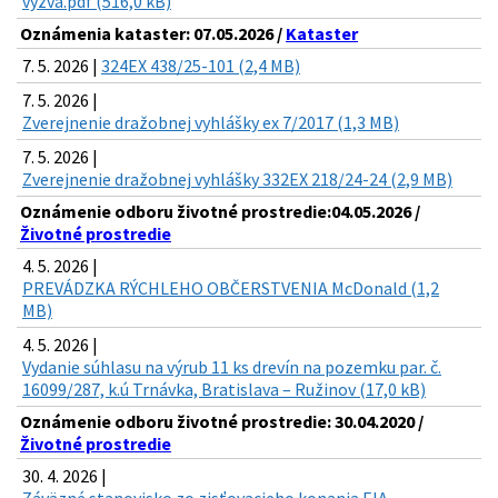
vyzva.pdf (516,0 kB)
Oznámenia kataster: 07.05.2026 /
Kataster
7. 5. 2026 |
324EX 438/25-101 (2,4 MB)
7. 5. 2026 |
Zverejnenie dražobnej vyhlášky ex 7/2017 (1,3 MB)
7. 5. 2026 |
Zverejnenie dražobnej vyhlášky 332EX 218/24-24 (2,9 MB)
Oznámenie odboru životné prostredie:04.05.2026 /
Životné prostredie
4. 5. 2026 |
PREVÁDZKA RÝCHLEHO OBČERSTVENIA McDonald (1,2
MB)
4. 5. 2026 |
Vydanie súhlasu na výrub 11 ks drevín na pozemku par. č.
16099/287, k.ú Trnávka, Bratislava – Ružinov (17,0 kB)
Oznámenie odboru životné prostredie: 30.04.2020 /
Životné prostredie
30. 4. 2026 |