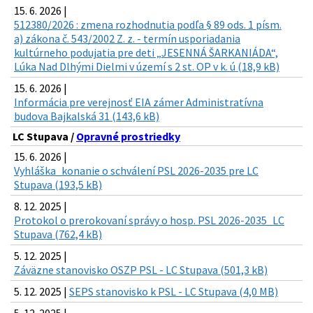
15. 6. 2026 |
512380/2026 : zmena rozhodnutia podľa § 89 ods. 1 písm.
a) zákona č. 543/2002 Z. z. - termín usporiadania
kultúrneho podujatia pre deti „JESENNÁ ŠARKANIÁDA“,
Lúka Nad Dlhými Dielmi v území s 2 st. OP v k. ú (18,9 kB)
15. 6. 2026 |
Informácia pre verejnosť EIA zámer Administratívna
budova Bajkalská 31 (143,6 kB)
LC Stupava /
Opravné prostriedky
15. 6. 2026 |
Vyhláška_konanie o schválení PSL 2026-2035 pre LC
Stupava (193,5 kB)
8. 12. 2025 |
Protokol o prerokovaní správy o hosp. PSL 2026-2035_LC
Stupava (762,4 kB)
5. 12. 2025 |
Záväzne stanovisko OSZP PSL - LC Stupava (501,3 kB)
5. 12. 2025 |
SEPS stanovisko k PSL - LC Stupava (4,0 MB)