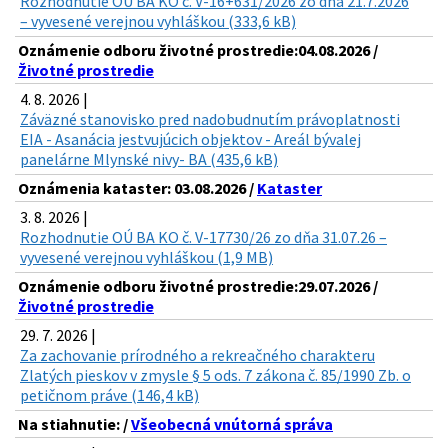
Rozhodnutie OÚ BA KO č. V-16+631/2026 zo dňa 21.7.2026
– vyvesené verejnou vyhláškou (333,6 kB)
Oznámenie odboru životné prostredie:04.08.2026 /
Životné prostredie
4. 8. 2026 |
Záväzné stanovisko pred nadobudnutím právoplatnosti
EIA - Asanácia jestvujúcich objektov - Areál bývalej
panelárne Mlynské nivy- BA (435,6 kB)
Oznámenia kataster: 03.08.2026 /
Kataster
3. 8. 2026 |
Rozhodnutie OÚ BA KO č. V-17730/26 zo dňa 31.07.26 –
vyvesené verejnou vyhláškou (1,9 MB)
Oznámenie odboru životné prostredie:29.07.2026 /
Životné prostredie
29. 7. 2026 |
Za zachovanie prírodného a rekreačného charakteru
Zlatých pieskov v zmysle § 5 ods. 7 zákona č. 85/1990 Zb. o
petičnom práve (146,4 kB)
Na stiahnutie: /
Všeobecná vnútorná správa