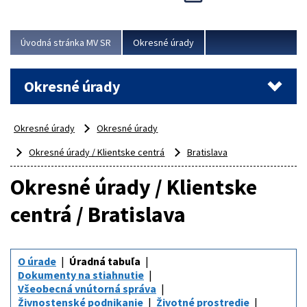
Novinky predstavili na...
Viac
Úvodná stránka MV SR
Okresné úrady
Okresné úrady
Okresné úrady
Okresné úrady
Okresné úrady / Klientske centrá
Bratislava
Okresné úrady / Klientske
centrá / Bratislava
O úrade
Úradná tabuľa
Dokumenty na stiahnutie
Všeobecná vnútorná správa
Živnostenské podnikanie
Životné prostredie