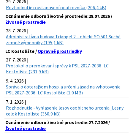
29. 7. 2026 |
Rozhodnutie o ustanovení opatrovníka (206,4 kB)
Oznámenie odboru životné prostredie:28.07.2026 /
Životné prostredie
28. 7. 2026 |
Administratívna budova Triangel 2 – objekt SO 501 Suché
zemné výmenníky (195,1 kB)
LC Kostolište /
Opravné prostriedky
27. 7. 2026 |
Protokol o prerokovaní správy k PSL 2027-2036_LC
Kostolište (231,9 kB)
9. 4. 2026 |
Správa o doterajšom hosp. a určení zásad na vyhotovenie
PSL 2027-2036_LC Kostolište (1,0 MB)
7. 1. 2026 |
Rozhodnutie - Vyhlasenie lesov osobitneho urcenia_Lesny
celok Kostoliste (350,9 kB)
Oznámenie odboru životné prostredie:27.7.2026 /
Životné prostredie