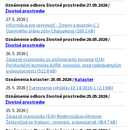
Oznámenie odboru životné prostredie:27.05.2026 /
Životné prostredie
27. 5. 2026 |
Informácia pre verejnosť - Zmeny a doplnky č. 1
Územného plánu zóny Chalupkova (100,2 kB)
Oznámenie odboru životné prostredie:26.05.2026 /
Životné prostredie
26. 5. 2026 |
Záväzné stanovisko zo zisťovacieho konania (EIA)
Polyfunkčný komplex AURA, rovnopis, pred nadobudnutím
právoplatnosti (512,8 kB)
Oznámenia kataster: 25.05.2026 /
Kataster
25. 5. 2026 |
Zverejnenie vyhlášky EX 14/2016-L (2,3 MB)
Oznámenie odboru životné prostredie:25.05.2026 /
Životné prostredie
25. 5. 2026 |
Záväzné stanovisko (EIA) Modernizácia výhrevne
Železničná vo Vrakuni - rovnopis, právoplatné (454,7 kB)