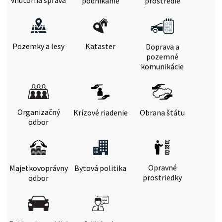
vnútorná správa
podnikanie
prostredie
Pozemky a lesy
Kataster
Doprava a
pozemné
komunikácie
Organizačný
Krízové riadenie
Obrana štátu
odbor
Opravné
Majetkovoprávny
Bytová politika
prostriedky
odbor