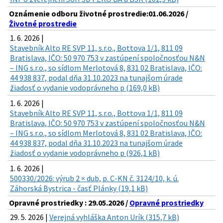
Oznámenie odboru životné prostredie:01.06.2026 /
Životné prostredie
1. 6. 2026 |
Stavebník Alto RE SVP 11, s.r.o., Bottova 1/1, 811 09
Bratislava, IČO: 50 970 753 v zastúpení spoločnosťou N&N
– ING s.r.o., so sídlom Merlotová 8, 831 02 Bratislava, IČO:
44 938 837, podal dňa 31.10.2023 na tunajšom úrade
žiadosť o vydanie vodoprávneho p (169,0 kB)
1. 6. 2026 |
Stavebník Alto RE SVP 11, s.r.o., Bottova 1/1, 811 09
Bratislava, IČO: 50 970 753 v zastúpení spoločnosťou N&N
– ING s.r.o., so sídlom Merlotová 8, 831 02 Bratislava, IČO:
44 938 837, podal dňa 31.10.2023 na tunajšom úrade
žiadosť o vydanie vodoprávneho p (926,1 kB)
1. 6. 2026 |
500330/2026: výrub 2 × dub, p. C-KN č. 3124/10, k. ú.
Záhorská Bystrica - časť Plánky (19,1 kB)
Opravné prostriedky : 29.05.2026 /
Opravné prostriedky
29. 5. 2026 |
Verejná vyhláška Anton Urík (315,7 kB)