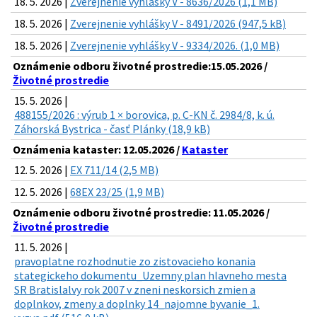
18. 5. 2026 |
Zverejnenie vyhlášky V - 8636/2026 (1,1 MB)
18. 5. 2026 |
Zverejnenie vyhlášky V - 8491/2026 (947,5 kB)
18. 5. 2026 |
Zverejnenie vyhlášky V - 9334/2026. (1,0 MB)
Oznámenie odboru životné prostredie:15.05.2026 /
Životné prostredie
15. 5. 2026 |
488155/2026 : výrub 1 × borovica, p. C-KN č. 2984/8, k. ú.
Záhorská Bystrica - časť Plánky (18,9 kB)
Oznámenia kataster: 12.05.2026 /
Kataster
12. 5. 2026 |
EX 711/14 (2,5 MB)
12. 5. 2026 |
68EX 23/25 (1,9 MB)
Oznámenie odboru životné prostredie: 11.05.2026 /
Životné prostredie
11. 5. 2026 |
pravoplatne rozhodnutie zo zistovacieho konania
stategickeho dokumentu_Uzemny plan hlavneho mesta
SR Bratislalvy rok 2007 v zneni neskorsich zmien a
doplnkov, zmeny a doplnky 14_najomne byvanie_1.