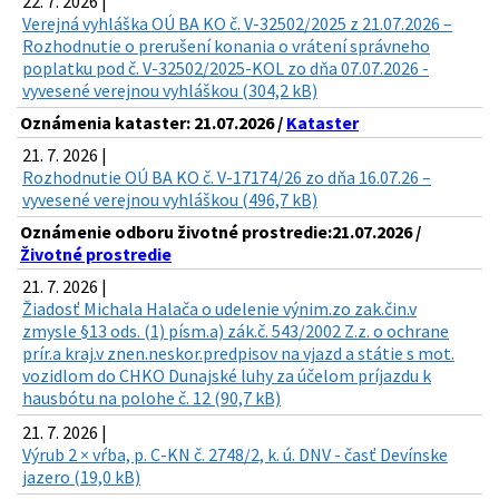
22. 7. 2026 |
Verejná vyhláška OÚ BA KO č. V-32502/2025 z 21.07.2026 –
Rozhodnutie o prerušení konania o vrátení správneho
poplatku pod č. V-32502/2025-KOL zo dňa 07.07.2026 -
vyvesené verejnou vyhláškou (304,2 kB)
Oznámenia kataster: 21.07.2026 /
Kataster
21. 7. 2026 |
Rozhodnutie OÚ BA KO č. V-17174/26 zo dňa 16.07.26 –
vyvesené verejnou vyhláškou (496,7 kB)
Oznámenie odboru životné prostredie:21.07.2026 /
Životné prostredie
21. 7. 2026 |
Žiadosť Michala Halača o udelenie výnim.zo zak.čin.v
zmysle §13 ods. (1) písm.a) zák.č. 543/2002 Z.z. o ochrane
prír.a kraj.v znen.neskor.predpisov na vjazd a státie s mot.
vozidlom do CHKO Dunajské luhy za účelom príjazdu k
hausbótu na polohe č. 12 (90,7 kB)
21. 7. 2026 |
Výrub 2 × vŕba, p. C-KN č. 2748/2, k. ú. DNV - časť Devínske
jazero (19,0 kB)