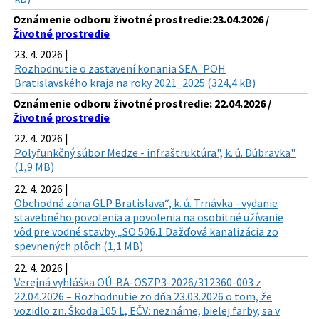
Oznámenie odboru životné prostredie:23.04.2026 /
Životné prostredie
23. 4. 2026 |
Rozhodnutie o zastavení konania SEA_POH
Bratislavského kraja na roky 2021_2025 (324,4 kB)
Oznámenie odboru životné prostredie: 22.04.2026 /
Životné prostredie
22. 4. 2026 |
Polyfunkčný súbor Medze - infraštruktúra", k. ú. Dúbravka"
(1,9 MB)
22. 4. 2026 |
Obchodná zóna GLP Bratislava“, k. ú. Trnávka - vydanie
stavebného povolenia a povolenia na osobitné užívanie
vôd pre vodné stavby „SO 506.1 Dažďová kanalizácia zo
spevnených plôch (1,1 MB)
22. 4. 2026 |
Verejná vyhláška OÚ-BA-OSZP3-2026/312360-003 z
22.04.2026 – Rozhodnutie zo dňa 23.03.2026 o tom, že
vozidlo zn. Škoda 105 L, EČV: neznáme, bielej farby, sa v