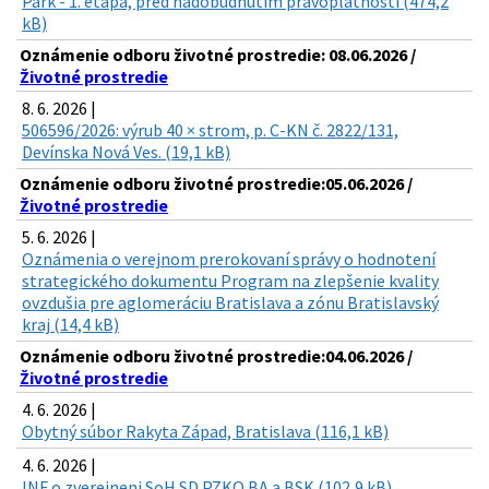
Park - 1. etapa, pred nadobudnutím právoplatnosti (474,2
kB)
Oznámenie odboru životné prostredie: 08.06.2026 /
Životné prostredie
8. 6. 2026 |
506596/2026: výrub 40 × strom, p. C-KN č. 2822/131,
Devínska Nová Ves. (19,1 kB)
Oznámenie odboru životné prostredie:05.06.2026 /
Životné prostredie
5. 6. 2026 |
Oznámenia o verejnom prerokovaní správy o hodnotení
strategického dokumentu Program na zlepšenie kvality
ovzdušia pre aglomeráciu Bratislava a zónu Bratislavský
kraj (14,4 kB)
Oznámenie odboru životné prostredie:04.06.2026 /
Životné prostredie
4. 6. 2026 |
Obytný súbor Rakyta Západ, Bratislava (116,1 kB)
4. 6. 2026 |
INF o zverejneni SoH SD PZKO BA a BSK (102,9 kB)