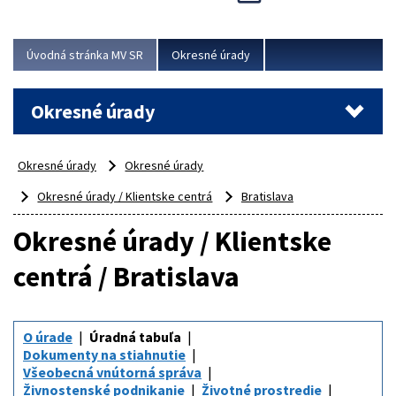
Novinky predstavili na...
Viac
Úvodná stránka MV SR
Okresné úrady
Okresné úrady
Okresné úrady
Okresné úrady
Okresné úrady / Klientske centrá
Bratislava
Okresné úrady / Klientske
centrá / Bratislava
O úrade
Úradná tabuľa
Dokumenty na stiahnutie
Všeobecná vnútorná správa
Živnostenské podnikanie
Životné prostredie