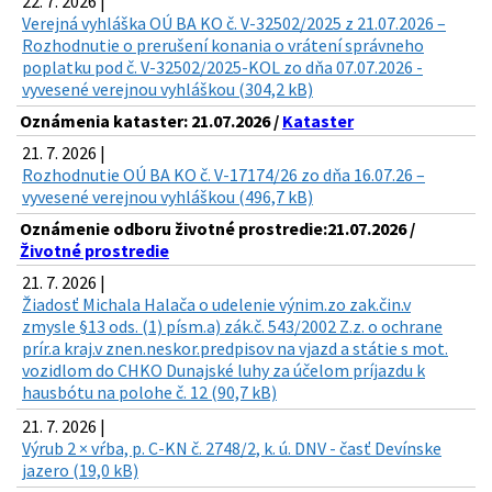
22. 7. 2026 |
Verejná vyhláška OÚ BA KO č. V-32502/2025 z 21.07.2026 –
Rozhodnutie o prerušení konania o vrátení správneho
poplatku pod č. V-32502/2025-KOL zo dňa 07.07.2026 -
vyvesené verejnou vyhláškou (304,2 kB)
Oznámenia kataster: 21.07.2026 /
Kataster
21. 7. 2026 |
Rozhodnutie OÚ BA KO č. V-17174/26 zo dňa 16.07.26 –
vyvesené verejnou vyhláškou (496,7 kB)
Oznámenie odboru životné prostredie:21.07.2026 /
Životné prostredie
21. 7. 2026 |
Žiadosť Michala Halača o udelenie výnim.zo zak.čin.v
zmysle §13 ods. (1) písm.a) zák.č. 543/2002 Z.z. o ochrane
prír.a kraj.v znen.neskor.predpisov na vjazd a státie s mot.
vozidlom do CHKO Dunajské luhy za účelom príjazdu k
hausbótu na polohe č. 12 (90,7 kB)
21. 7. 2026 |
Výrub 2 × vŕba, p. C-KN č. 2748/2, k. ú. DNV - časť Devínske
jazero (19,0 kB)