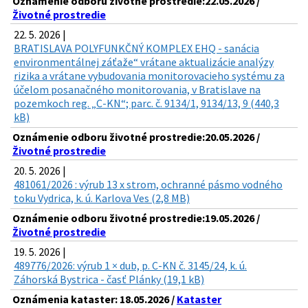
Oznámenie odboru životné prostredie:22.05.2026 /
Životné prostredie
22. 5. 2026 |
BRATISLAVA POLYFUNKČNÝ KOMPLEX EHQ - sanácia
environmentálnej záťaže“ vrátane aktualizácie analýzy
rizika a vrátane vybudovania monitorovacieho systému za
účelom posanačného monitorovania, v Bratislave na
pozemkoch reg. „C-KN“; parc. č. 9134/1, 9134/13, 9 (440,3
kB)
Oznámenie odboru životné prostredie:20.05.2026 /
Životné prostredie
20. 5. 2026 |
481061/2026 : výrub 13 x strom, ochranné pásmo vodného
toku Vydrica, k. ú. Karlova Ves (2,8 MB)
Oznámenie odboru životné prostredie:19.05.2026 /
Životné prostredie
19. 5. 2026 |
489776/2026: výrub 1 × dub, p. C-KN č. 3145/24, k. ú.
Záhorská Bystrica - časť Plánky (19,1 kB)
Oznámenia kataster: 18.05.2026 /
Kataster