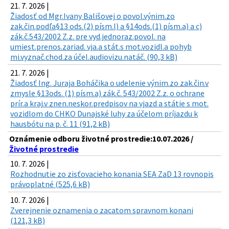
21. 7. 2026 |
Žiadosť od Mgr.Ivany Bališovej o povol.výnim.zo
zak.čin.podľa§13 ods.(2) písm.l) a §14ods.(1) písm.a) a c)
zák.č.543/2002 Z.z. pre vyd.jednoraz.povol. na
umiest.prenos.zariad. vja.a stát.s mot.vozidl.a pohyb
mi.vyznač.chod.za účel.audiovizu.natáč. (90,3 kB)
21. 7. 2026 |
Žiadosť Ing. Juraja Boháčika o udelenie výnim.zo zak.čin.v
zmysle §13ods. (1) písm.a) zák.č. 543/2002 Z.z. o ochrane
prír.a kraj.v znen.neskor.predpisov na vjazd a státie s mot.
vozidlom do CHKO Dunajské luhy za účelom príjazdu k
hausbótu na p. č. 11 (91,2 kB)
Oznámenie odboru životné prostredie:10.07.2026 /
Životné prostredie
10. 7. 2026 |
Rozhodnutie zo zisťovacieho konania SEA ZaD 13 rovnopis
právoplatné (525,6 kB)
10. 7. 2026 |
Zverejnenie oznamenia o zacatom spravnom konani
(121,3 kB)