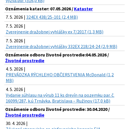
vyzva.pdf (516,0 kB)
Oznámenia kataster: 07.05.2026 /
Kataster
7. 5. 2026 |
324EX 438/25-101 (2,4 MB)
7. 5. 2026 |
Zverejnenie dražobnej vyhlášky ex 7/2017 (1,3 MB)
7. 5. 2026 |
Zverejnenie dražobnej vyhlášky 332EX 218/24-24 (2,9 MB)
Oznámenie odboru životné prostredie:04.05.2026 /
Životné prostredie
4. 5. 2026 |
PREVÁDZKA RÝCHLEHO OBČERSTVENIA McDonald (1,2
MB)
4. 5. 2026 |
Vydanie súhlasu na výrub 11 ks drevín na pozemku par. č.
16099/287, k.ú Trnávka, Bratislava – Ružinov (17,0 kB)
Oznámenie odboru životné prostredie: 30.04.2020 /
Životné prostredie
30. 4. 2026 |