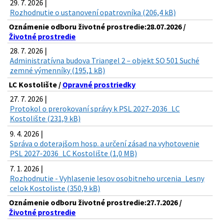
29. 7. 2026 |
Rozhodnutie o ustanovení opatrovníka (206,4 kB)
Oznámenie odboru životné prostredie:28.07.2026 /
Životné prostredie
28. 7. 2026 |
Administratívna budova Triangel 2 – objekt SO 501 Suché
zemné výmenníky (195,1 kB)
LC Kostolište /
Opravné prostriedky
27. 7. 2026 |
Protokol o prerokovaní správy k PSL 2027-2036_LC
Kostolište (231,9 kB)
9. 4. 2026 |
Správa o doterajšom hosp. a určení zásad na vyhotovenie
PSL 2027-2036_LC Kostolište (1,0 MB)
7. 1. 2026 |
Rozhodnutie - Vyhlasenie lesov osobitneho urcenia_Lesny
celok Kostoliste (350,9 kB)
Oznámenie odboru životné prostredie:27.7.2026 /
Životné prostredie