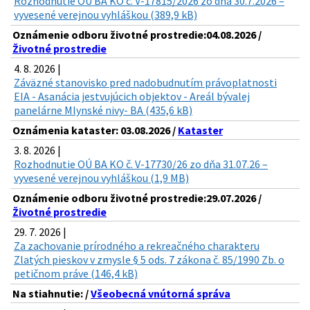
Rozhodnutie OÚ BA KO č. V-17815/2026 zo dňa 30.7.2026 –
vyvesené verejnou vyhláškou (389,9 kB)
Oznámenie odboru životné prostredie:04.08.2026 /
Životné prostredie
4. 8. 2026 |
Záväzné stanovisko pred nadobudnutím právoplatnosti
EIA - Asanácia jestvujúcich objektov - Areál bývalej
panelárne Mlynské nivy- BA (435,6 kB)
Oznámenia kataster: 03.08.2026 /
Kataster
3. 8. 2026 |
Rozhodnutie OÚ BA KO č. V-17730/26 zo dňa 31.07.26 –
vyvesené verejnou vyhláškou (1,9 MB)
Oznámenie odboru životné prostredie:29.07.2026 /
Životné prostredie
29. 7. 2026 |
Za zachovanie prírodného a rekreačného charakteru
Zlatých pieskov v zmysle § 5 ods. 7 zákona č. 85/1990 Zb. o
petičnom práve (146,4 kB)
Na stiahnutie: /
Všeobecná vnútorná správa