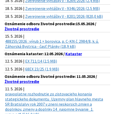
18. 5. 2026 |
Zverejnenie vyhlášky V - 8269/2026 (2,4 MB)
18. 5. 2026 |
Zverejnenie vyhlášky V - 9346/2026 (2,5 MB)
18. 5. 2026 |
Zverejnenie vyhlášky V - 8201/2026 (820,0 kB)
Oznámenie odboru životné prostredie:15.05.2026 /
Životné prostredie
15. 5. 2026 |
488155/2026 : výrub 1 × borovica, p. C-KN č. 2984/8, k. ú.
Záhorská Bystrica - časť Plánky (18,9 kB)
Oznámenia kataster: 12.05.2026 /
Kataster
12. 5. 2026 |
EX 711/14 (2,5 MB)
12. 5. 2026 |
68EX 23/25 (1,9 MB)
Oznámenie odboru životné prostredie: 11.05.2026 /
Životné prostredie
11. 5. 2026 |
pravoplatne rozhodnutie zo zistovacieho konania
stategickeho dokumentu_Uzemny plan hlavneho mesta
SR Bratislalvy rok 2007 v zneni neskorsich zmien a
doplnkov, zmeny a doplnky 14_najomne byvanie_1.