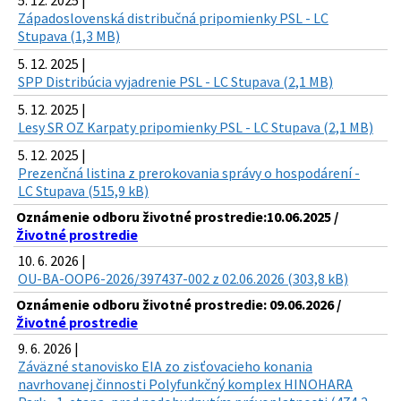
5. 12. 2025 |
Západoslovenská distribučná pripomienky PSL - LC
Stupava (1,3 MB)
5. 12. 2025 |
SPP Distribúcia vyjadrenie PSL - LC Stupava (2,1 MB)
5. 12. 2025 |
Lesy SR OZ Karpaty pripomienky PSL - LC Stupava (2,1 MB)
5. 12. 2025 |
Prezenčná listina z prerokovania správy o hospodárení -
LC Stupava (515,9 kB)
Oznámenie odboru životné prostredie:10.06.2025 /
Životné prostredie
10. 6. 2026 |
OU-BA-OOP6-2026/397437-002 z 02.06.2026 (303,8 kB)
Oznámenie odboru životné prostredie: 09.06.2026 /
Životné prostredie
9. 6. 2026 |
Záväzné stanovisko EIA zo zisťovacieho konania
navrhovanej činnosti Polyfunkčný komplex HINOHARA