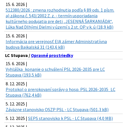
15. 6. 2026 |
512380/2026 : zmena rozhodnutia podľa § 89 ods. 1 písm.
a) zákona č. 543/2002 Z. z. - termín usporiadania
kultúrneho podujatia pre deti „JESENNÁ ŠARKANIÁDA“,
Lúka Nad Dlhými Dielmi v území s 2 st. OP v k. ú (18,9 kB)
15. 6. 2026 |
Informácia pre verejnosť EIA zámer Administratívna
budova Bajkalská 31 (143,6 kB)
LC Stupava /
Opravné prostriedky
15. 6. 2026 |
Vyhláška_konanie o schválení PSL 2026-2035 pre LC
Stupava (193,5 kB)
8. 12. 2025 |
Protokol o prerokovaní správy o hosp. PSL 2026-2035_LC
Stupava (762,4 kB)
5. 12. 2025 |
Záväzne stanovisko OSZP PSL - LC Stupava (501,3 kB)
5. 12. 2025 |
SEPS stanovisko k PSL - LC Stupava (4,0 MB)