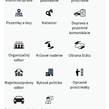
vnútorná správa
podnikanie
prostredie
Pozemky a lesy
Kataster
Doprava a
pozemné
komunikácie
Organizačný
Krízové riadenie
Obrana štátu
odbor
Opravné
Majetkovoprávny
Bytová politika
prostriedky
odbor