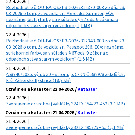
22. 4. 2026 |
Rozhodnutie č. OU-BA-OSZP3-2026/312370-003 zo dňa 23.
03. 2026 o tom, že vozidla zn. Mercedes Sprinter, EČV:
neznáme, bielej farby, sa v súlade s § 67 ods. 9 zákona o
odpadoch stáva starým vozidlom (1,1 MB)
22. 4. 2026 |
Rozhodnutie č. OU-BA-OSZP3-2026/312343-003 zo dňa 23.
03. 2026 o tom, že vozidla zn. Peugeot 206, EČV: neznáme,
striebornej farby, sa v súlade s § 67 ods. 9 zákona o
odpadoch stáva starým vozidlom" (1,5 MB)
21. 4. 2026 |
458940/2026; výrub 30 × strom, p. C-KN č. 3889/8 a ďalších ,
k. ú. Záhorská Bystrica (18,9 kB)
Oznámenia kataster: 22.04.2026 /
Kataster
22. 4. 2026 |
Zverejnenie dražobnej vyhlášky 324EX 354/22-452 (3,1 MB)
Oznámenia kataster: 21.04.2026 /
Kataster
21. 4. 2026 |
Zverejnenie dražobnej vyhlášky 332EX 495/25 - 55 (2,1 MB)