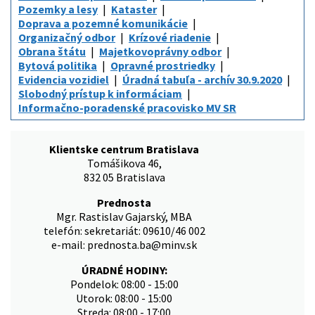
Pozemky a lesy
Kataster
Doprava a pozemné komunikácie
Organizačný odbor
Krízové riadenie
Obrana štátu
Majetkovoprávny odbor
Bytová politika
Opravné prostriedky
Evidencia vozidiel
Úradná tabuľa - archív 30.9.2020
Slobodný prístup k informáciam
Informačno-poradenské pracovisko MV SR
Klientske centrum Bratislava
Tomášikova 46,
832 05 Bratislava
Prednosta
Mgr. Rastislav Gajarský, MBA
telefón: sekretariát: 09610/46 002
e-mail: prednosta.ba@minv.sk
ÚRADNÉ HODINY:
Pondelok: 08:00 - 15:00
Utorok: 08:00 - 15:00
Streda: 08:00 - 17:00