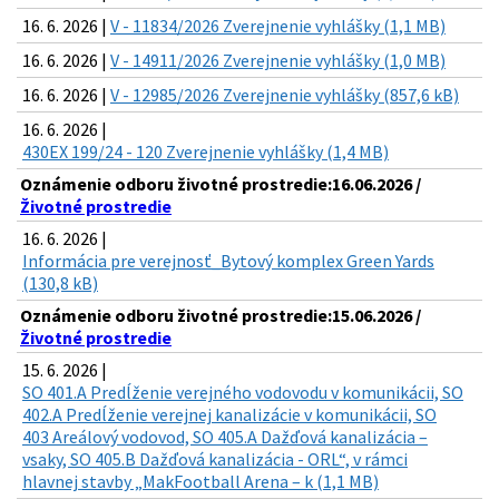
16. 6. 2026 |
V - 11834/2026 Zverejnenie vyhlášky (1,1 MB)
16. 6. 2026 |
V - 14911/2026 Zverejnenie vyhlášky (1,0 MB)
16. 6. 2026 |
V - 12985/2026 Zverejnenie vyhlášky (857,6 kB)
16. 6. 2026 |
430EX 199/24 - 120 Zverejnenie vyhlášky (1,4 MB)
Oznámenie odboru životné prostredie:16.06.2026 /
Životné prostredie
16. 6. 2026 |
Informácia pre verejnosť_Bytový komplex Green Yards
(130,8 kB)
Oznámenie odboru životné prostredie:15.06.2026 /
Životné prostredie
15. 6. 2026 |
SO 401.A Predĺženie verejného vodovodu v komunikácii, SO
402.A Predĺženie verejnej kanalizácie v komunikácii, SO
403 Areálový vodovod, SO 405.A Dažďová kanalizácia –
vsaky, SO 405.B Dažďová kanalizácia - ORL“, v rámci
hlavnej stavby „MakFootball Arena – k (1,1 MB)