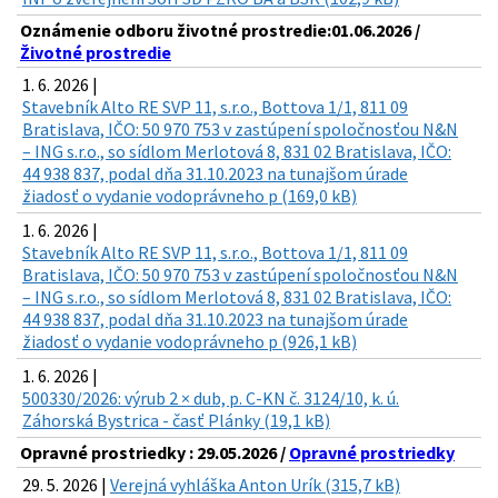
Oznámenie odboru životné prostredie:01.06.2026 /
Životné prostredie
1. 6. 2026 |
Stavebník Alto RE SVP 11, s.r.o., Bottova 1/1, 811 09
Bratislava, IČO: 50 970 753 v zastúpení spoločnosťou N&N
– ING s.r.o., so sídlom Merlotová 8, 831 02 Bratislava, IČO:
44 938 837, podal dňa 31.10.2023 na tunajšom úrade
žiadosť o vydanie vodoprávneho p (169,0 kB)
1. 6. 2026 |
Stavebník Alto RE SVP 11, s.r.o., Bottova 1/1, 811 09
Bratislava, IČO: 50 970 753 v zastúpení spoločnosťou N&N
– ING s.r.o., so sídlom Merlotová 8, 831 02 Bratislava, IČO:
44 938 837, podal dňa 31.10.2023 na tunajšom úrade
žiadosť o vydanie vodoprávneho p (926,1 kB)
1. 6. 2026 |
500330/2026: výrub 2 × dub, p. C-KN č. 3124/10, k. ú.
Záhorská Bystrica - časť Plánky (19,1 kB)
Opravné prostriedky : 29.05.2026 /
Opravné prostriedky
29. 5. 2026 |
Verejná vyhláška Anton Urík (315,7 kB)