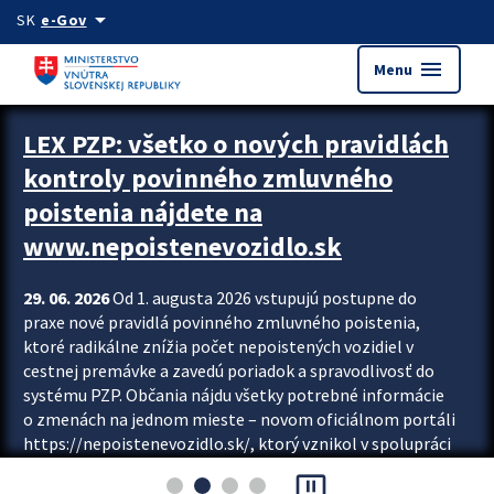
Preskocit na hlavný obsah
arrow_drop_down
SK
e-Gov
menu
Menu
Zastavit automatický posun upútavok
LEX PZP: všetko o nových pravidlách
kontroly povinného zmluvného
poistenia nájdete na
www.nepoistenevozidlo.sk
29. 06. 2026
Od 1. augusta 2026 vstupujú postupne do
praxe nové pravidlá povinného zmluvného poistenia,
ktoré radikálne znížia počet nepoistených vozidiel v
cestnej premávke a zavedú poriadok a spravodlivosť do
systému PZP. Občania nájdu všetky potrebné informácie
o zmenách na jednom mieste – novom oficiálnom portáli
https://nepoistenevozidlo.sk/, ktorý vznikol v spolupráci
Slovenskej kancelárie poisťovateľov (SKP), Slovenskej
pause_presentation
asociácie poisťovní (SLASPO) a Ministerstva vnútra SR.