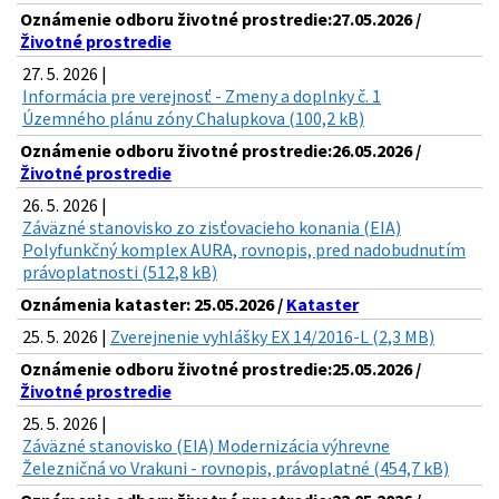
Oznámenie odboru životné prostredie:27.05.2026 /
Životné prostredie
27. 5. 2026 |
Informácia pre verejnosť - Zmeny a doplnky č. 1
Územného plánu zóny Chalupkova (100,2 kB)
Oznámenie odboru životné prostredie:26.05.2026 /
Životné prostredie
26. 5. 2026 |
Záväzné stanovisko zo zisťovacieho konania (EIA)
Polyfunkčný komplex AURA, rovnopis, pred nadobudnutím
právoplatnosti (512,8 kB)
Oznámenia kataster: 25.05.2026 /
Kataster
25. 5. 2026 |
Zverejnenie vyhlášky EX 14/2016-L (2,3 MB)
Oznámenie odboru životné prostredie:25.05.2026 /
Životné prostredie
25. 5. 2026 |
Záväzné stanovisko (EIA) Modernizácia výhrevne
Železničná vo Vrakuni - rovnopis, právoplatné (454,7 kB)