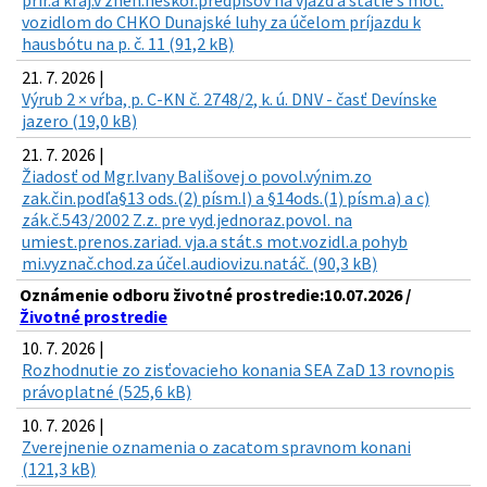
prír.a kraj.v znen.neskor.predpisov na vjazd a státie s mot.
vozidlom do CHKO Dunajské luhy za účelom príjazdu k
hausbótu na p. č. 11 (91,2 kB)
21. 7. 2026 |
Výrub 2 × vŕba, p. C-KN č. 2748/2, k. ú. DNV - časť Devínske
jazero (19,0 kB)
21. 7. 2026 |
Žiadosť od Mgr.Ivany Bališovej o povol.výnim.zo
zak.čin.podľa§13 ods.(2) písm.l) a §14ods.(1) písm.a) a c)
zák.č.543/2002 Z.z. pre vyd.jednoraz.povol. na
umiest.prenos.zariad. vja.a stát.s mot.vozidl.a pohyb
mi.vyznač.chod.za účel.audiovizu.natáč. (90,3 kB)
Oznámenie odboru životné prostredie:10.07.2026 /
Životné prostredie
10. 7. 2026 |
Rozhodnutie zo zisťovacieho konania SEA ZaD 13 rovnopis
právoplatné (525,6 kB)
10. 7. 2026 |
Zverejnenie oznamenia o zacatom spravnom konani
(121,3 kB)