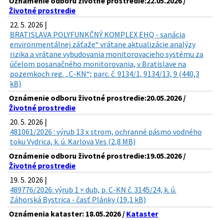
Oznámenie odboru životné prostredie:22.05.2026 /
Životné prostredie
22. 5. 2026 |
BRATISLAVA POLYFUNKČNÝ KOMPLEX EHQ - sanácia
environmentálnej záťaže“ vrátane aktualizácie analýzy
rizika a vrátane vybudovania monitorovacieho systému za
účelom posanačného monitorovania, v Bratislave na
pozemkoch reg. „C-KN“; parc. č. 9134/1, 9134/13, 9 (440,3
kB)
Oznámenie odboru životné prostredie:20.05.2026 /
Životné prostredie
20. 5. 2026 |
481061/2026 : výrub 13 x strom, ochranné pásmo vodného
toku Vydrica, k. ú. Karlova Ves (2,8 MB)
Oznámenie odboru životné prostredie:19.05.2026 /
Životné prostredie
19. 5. 2026 |
489776/2026: výrub 1 × dub, p. C-KN č. 3145/24, k. ú.
Záhorská Bystrica - časť Plánky (19,1 kB)
Oznámenia kataster: 18.05.2026 /
Kataster