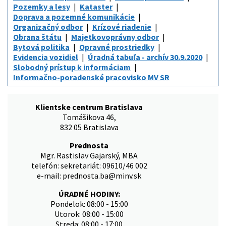
Pozemky a lesy
Kataster
Doprava a pozemné komunikácie
Organizačný odbor
Krízové riadenie
Obrana štátu
Majetkovoprávny odbor
Bytová politika
Opravné prostriedky
Evidencia vozidiel
Úradná tabuľa - archív 30.9.2020
Slobodný prístup k informáciam
Informačno-poradenské pracovisko MV SR
Klientske centrum Bratislava
Tomášikova 46,
832 05 Bratislava
Prednosta
Mgr. Rastislav Gajarský, MBA
telefón: sekretariát: 09610/46 002
e-mail: prednosta.ba@minv.sk
ÚRADNÉ HODINY:
Pondelok: 08:00 - 15:00
Utorok: 08:00 - 15:00
Streda: 08:00 - 17:00