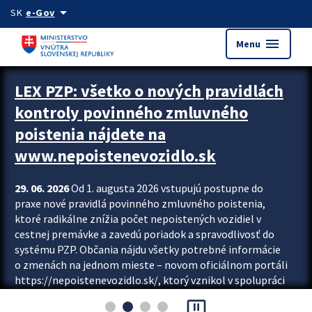
Preskocit na hlavný obsah
arrow_drop_down
SK
e-Gov
menu
Menu
Zastavit automatický posun upútavok
LEX PZP: všetko o nových pravidlách
kontroly povinného zmluvného
poistenia nájdete na
www.nepoistenevozidlo.sk
29. 06. 2026
Od 1. augusta 2026 vstupujú postupne do
praxe nové pravidlá povinného zmluvného poistenia,
ktoré radikálne znížia počet nepoistených vozidiel v
cestnej premávke a zavedú poriadok a spravodlivosť do
systému PZP. Občania nájdu všetky potrebné informácie
o zmenách na jednom mieste – novom oficiálnom portáli
https://nepoistenevozidlo.sk/, ktorý vznikol v spolupráci
Slovenskej kancelárie poisťovateľov (SKP), Slovenskej
pause_presentation
asociácie poisťovní (SLASPO) a Ministerstva vnútra SR.