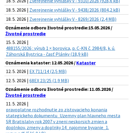
18. 5. 2026 |
Zverejnenie vyhlášky V - 9310/2026 (928,6 kB)
18. 5. 2026 |
Zverejnenie vyhlášky V - 9438/2026 (804,2 kB)
18. 5. 2026 |
Zverejnenie vyhlášky V - 8269/2026 (2,4 MB)
Oznámenie odboru životné prostredie:15.05.2026 /
Životné prostredie
15. 5. 2026 |
488155/2026 : výrub 1 × borovica, p. C-KN č. 2984/8, k. ú.
Záhorská Bystrica - časť Plánky (18,9 kB)
Oznámenia kataster: 12.05.2026 /
Kataster
12. 5. 2026 |
EX 711/14 (2,5 MB)
12. 5. 2026 |
68EX 23/25 (1,9 MB)
Oznámenie odboru životné prostredie: 11.05.2026 /
Životné prostredie
11. 5. 2026 |
pravoplatne rozhodnutie zo zistovacieho konania
stategickeho dokumentu_Uzemny plan hlavneho mesta
SR Bratislalvy rok 2007 v zneni neskorsich zmien a
doplnkov, zmeny a doplnky 14_najomne byvanie_1.