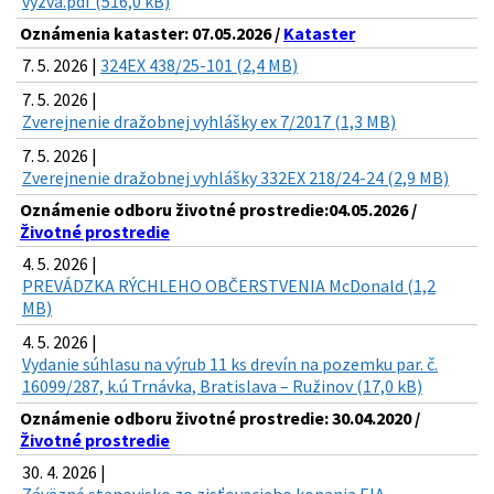
vyzva.pdf (516,0 kB)
Oznámenia kataster: 07.05.2026 /
Kataster
7. 5. 2026 |
324EX 438/25-101 (2,4 MB)
7. 5. 2026 |
Zverejnenie dražobnej vyhlášky ex 7/2017 (1,3 MB)
7. 5. 2026 |
Zverejnenie dražobnej vyhlášky 332EX 218/24-24 (2,9 MB)
Oznámenie odboru životné prostredie:04.05.2026 /
Životné prostredie
4. 5. 2026 |
PREVÁDZKA RÝCHLEHO OBČERSTVENIA McDonald (1,2
MB)
4. 5. 2026 |
Vydanie súhlasu na výrub 11 ks drevín na pozemku par. č.
16099/287, k.ú Trnávka, Bratislava – Ružinov (17,0 kB)
Oznámenie odboru životné prostredie: 30.04.2020 /
Životné prostredie
30. 4. 2026 |