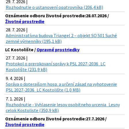
29. 7. 2026 |
Rozhodnutie o ustanovení opatrovníka (206,4 kB)
Oznámenie odboru životné prostredie:28.07.2026 /
Životné prostredie
28. 7. 2026 |
Administratívna budova Triangel 2 – objekt SO 501 Suché
zemné výmenníky (195,1 kB)
LC Kostolište /
Opravné prostriedky
27. 7. 2026 |
Protokol o prerokovaní správy k PSL 2027-2036_LC
Kostolište (231,9 kB)
9. 4. 2026 |
Správa o doterajšom hosp. a určení zásad na vyhotovenie
PSL 2027-2036_LC Kostolište (1,0 MB)
7. 1. 2026 |
Rozhodnutie - Vyhlasenie lesov osobitneho urcenia_Lesny
celok Kostoliste (350,9 kB)
Oznámenie odboru životné prostredie:27.7.2026 /
Životné prostredie