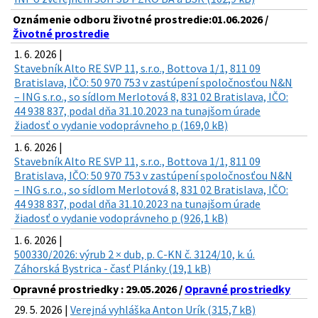
Oznámenie odboru životné prostredie:01.06.2026 /
Životné prostredie
1. 6. 2026 |
Stavebník Alto RE SVP 11, s.r.o., Bottova 1/1, 811 09
Bratislava, IČO: 50 970 753 v zastúpení spoločnosťou N&N
– ING s.r.o., so sídlom Merlotová 8, 831 02 Bratislava, IČO:
44 938 837, podal dňa 31.10.2023 na tunajšom úrade
žiadosť o vydanie vodoprávneho p (169,0 kB)
1. 6. 2026 |
Stavebník Alto RE SVP 11, s.r.o., Bottova 1/1, 811 09
Bratislava, IČO: 50 970 753 v zastúpení spoločnosťou N&N
– ING s.r.o., so sídlom Merlotová 8, 831 02 Bratislava, IČO:
44 938 837, podal dňa 31.10.2023 na tunajšom úrade
žiadosť o vydanie vodoprávneho p (926,1 kB)
1. 6. 2026 |
500330/2026: výrub 2 × dub, p. C-KN č. 3124/10, k. ú.
Záhorská Bystrica - časť Plánky (19,1 kB)
Opravné prostriedky : 29.05.2026 /
Opravné prostriedky
29. 5. 2026 |
Verejná vyhláška Anton Urík (315,7 kB)