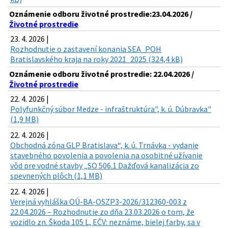
Oznámenie odboru životné prostredie:23.04.2026 /
Životné prostredie
23. 4. 2026 |
Rozhodnutie o zastavení konania SEA_POH
Bratislavského kraja na roky 2021_2025 (324,4 kB)
Oznámenie odboru životné prostredie: 22.04.2026 /
Životné prostredie
22. 4. 2026 |
Polyfunkčný súbor Medze - infraštruktúra", k. ú. Dúbravka"
(1,9 MB)
22. 4. 2026 |
Obchodná zóna GLP Bratislava“, k. ú. Trnávka - vydanie
stavebného povolenia a povolenia na osobitné užívanie
vôd pre vodné stavby „SO 506.1 Dažďová kanalizácia zo
spevnených plôch (1,1 MB)
22. 4. 2026 |
Verejná vyhláška OÚ-BA-OSZP3-2026/312360-003 z
22.04.2026 – Rozhodnutie zo dňa 23.03.2026 o tom, že
vozidlo zn. Škoda 105 L, EČV: neznáme, bielej farby, sa v