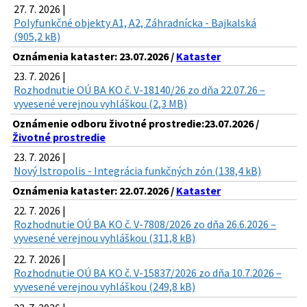
27. 7. 2026 |
Polyfunkčné objekty A1, A2, Záhradnícka - Bajkalská
(905,2 kB)
Oznámenia kataster: 23.07.2026 /
Kataster
23. 7. 2026 |
Rozhodnutie OÚ BA KO č. V-18140/26 zo dňa 22.07.26 –
vyvesené verejnou vyhláškou (2,3 MB)
Oznámenie odboru životné prostredie:23.07.2026 /
Životné prostredie
23. 7. 2026 |
Nový Istropolis - Integrácia funkčných zón (138,4 kB)
Oznámenia kataster: 22.07.2026 /
Kataster
22. 7. 2026 |
Rozhodnutie OÚ BA KO č. V-7808/2026 zo dňa 26.6.2026 –
vyvesené verejnou vyhláškou (311,8 kB)
22. 7. 2026 |
Rozhodnutie OÚ BA KO č. V-15837/2026 zo dňa 10.7.2026 –
vyvesené verejnou vyhláškou (249,8 kB)