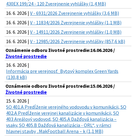
430EX 199/24 - 120 Zverejnenie vyhlášky (1,4 MB)
16. 6. 2026 |
V - 6931/2026 Zverejnenie vyhlášky (3,6 MB)
16. 6. 2026 |
V - 11834/2026 Zverejnenie vyhlášky (1,1 MB)
16. 6. 2026 |
V - 14911/2026 Zverejnenie vyhlášky (1,0 MB)
16. 6. 2026 |
V - 12985/2026 Zverejnenie vyhlášky (857,6 kB)
Oznámenie odboru životné prostredie:16.06.2026 /
Životné prostredie
16. 6. 2026 |
Informácia pre verejnosť_Bytový komplex Green Yards
(130,8 kB)
Oznámenie odboru životné prostredie:15.06.2026 /
Životné prostredie
15. 6. 2026 |
SO 401.A Predĺženie verejného vodovodu v komunikácii, SO
402.A Predĺženie verejnej kanalizácie v komunikácii, SO
403 Areálový vodovod, SO 405.A Dažďová kanalizácia –
vsaky, SO 405.B Dažďová kanalizácia - ORL“, v rámci
hlavnej stavby „MakFootball Arena – k (1,1 MB)