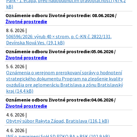
Park - 1. etapa, pred nadobudnutím právoplatnosti (474,2
kB)
Oznámenie odboru životné prostredie: 08.06.2026 /
Životné prostredie
8. 6. 2026 |
506596/2026: výrub 40 × strom, p. C-KN č. 2822/131,
Devínska Nová Ves. (19,1 kB)
Oznámenie odboru životné prostredie:05.06.2026 /
Životné prostredie
5. 6. 2026 |
Oznámenia o verejnom prerokovaní správy o hodnotení
strategického dokumentu Program na zlepšenie kvality
ovzdušia pre aglomeráciu Bratislava a zónu Bratislavský
kraj (14,4 kB)
Oznámenie odboru životné prostredie:04.06.2026 /
Životné prostredie
4. 6. 2026 |
Obytný súbor Rakyta Západ, Bratislava (116,1 kB)
4. 6. 2026 |
INF o zverejneni SoH SD PZKO BA a BSK (102,9 kB)