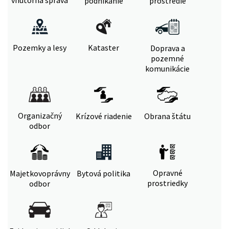
vnútorná správa
podnikanie
prostredie
Pozemky a lesy
Kataster
Doprava a
pozemné
komunikácie
Organizačný
Krízové riadenie
Obrana štátu
odbor
Opravné
Majetkovoprávny
Bytová politika
prostriedky
odbor