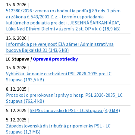
15. 6. 2026 |
512380/2026 : zmena rozhodnutia podľa § 89 ods. 1 písm.
a) zákona č. 543/2002 Z. z. - termín usporiadania
kultúrneho podujatia pre deti „JESENNÁ ŠARKANIÁDA“,
Lúka Nad Dlhými Dielmi v území s 2 st. OP v k. ú (18,9 kB)
15. 6. 2026 |
Informácia pre verejnosť EIA zámer Administratívna
budova Bajkalská 31 (143,6 kB)
LC Stupava /
Opravné prostriedky
15. 6. 2026 |
Vyhláška_konanie o schválení PSL 2026-2035 pre LC
Stupava (193,5 kB)
8. 12. 2025 |
Protokol o prerokovaní správy o hosp. PSL 2026-2035_LC
Stupava (762,4 kB)
5. 12. 2025 |
SEPS stanovisko k PSL - LC Stupava (4,0 MB)
5. 12. 2025 |
Západoslovenská distribučná pripomienky PSL - LC
Stupava (1,3 MB)