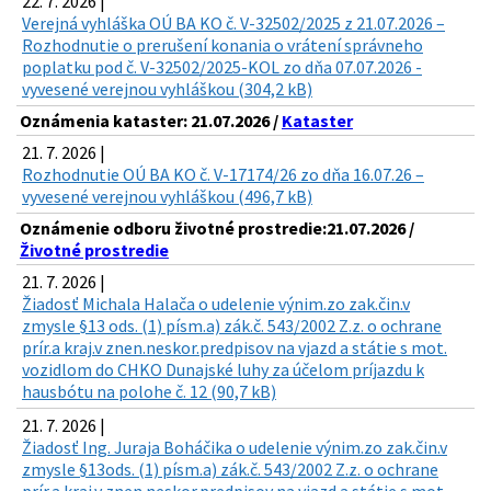
22. 7. 2026 |
Verejná vyhláška OÚ BA KO č. V-32502/2025 z 21.07.2026 –
Rozhodnutie o prerušení konania o vrátení správneho
poplatku pod č. V-32502/2025-KOL zo dňa 07.07.2026 -
vyvesené verejnou vyhláškou (304,2 kB)
Oznámenia kataster: 21.07.2026 /
Kataster
21. 7. 2026 |
Rozhodnutie OÚ BA KO č. V-17174/26 zo dňa 16.07.26 –
vyvesené verejnou vyhláškou (496,7 kB)
Oznámenie odboru životné prostredie:21.07.2026 /
Životné prostredie
21. 7. 2026 |
Žiadosť Michala Halača o udelenie výnim.zo zak.čin.v
zmysle §13 ods. (1) písm.a) zák.č. 543/2002 Z.z. o ochrane
prír.a kraj.v znen.neskor.predpisov na vjazd a státie s mot.
vozidlom do CHKO Dunajské luhy za účelom príjazdu k
hausbótu na polohe č. 12 (90,7 kB)
21. 7. 2026 |
Žiadosť Ing. Juraja Boháčika o udelenie výnim.zo zak.čin.v
zmysle §13ods. (1) písm.a) zák.č. 543/2002 Z.z. o ochrane