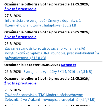
Oznámenie odboru životné prostredie:27.05.2026 /
Životné prostredie
27. 5. 2026 |
Informácia pre verejnosť - Zmeny a doplnky č. 1
Územného plánu zóny Chalupkova (100,2 kB)
Oznámenie odboru životné prostredie:26.05.2026 /
Životné prostredie
26. 5. 2026 |
Záväzné stanovisko zo zisťovacieho konania (EIA)
Polyfunkčný komplex AURA, rovnopis, pred nadobudnutím
právoplatnosti (512,8 kB)
Oznámenia kataster: 25.05.2026 /
Kataster
25. 5. 2026 |
Zverejnenie vyhlášky EX 14/2016-L (2,3 MB)
Oznámenie odboru životné prostredie:25.05.2026 /
Životné prostredie
25. 5. 2026 |
Záväzné stanovisko (EIA) Modernizácia výhrevne
Železničná vo Vrakuni - rovnopis, právoplatné (454,7 kB)