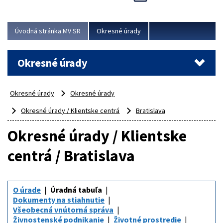
Novinky predstavili na...
Viac
Úvodná stránka MV SR
Okresné úrady
Okresné úrady
Okresné úrady
Okresné úrady
Okresné úrady / Klientske centrá
Bratislava
Okresné úrady / Klientske
centrá / Bratislava
O úrade
Úradná tabuľa
Dokumenty na stiahnutie
Všeobecná vnútorná správa
Živnostenské podnikanie
Životné prostredie