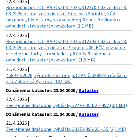
22. 4. 2026 |
Rozhodnutie č. OU-BA-OSZP3-2026/312370-003 zo dňa 23.
03. 2026 o tom, že vozidla zn. Mercedes Sprinter, EČV:
neznáme, bielej farby, sa v súlade s § 67 ods. 9 zákona o
odpadoch stáva starým vozidlom (1,1 MB)
22. 4. 2026 |
Rozhodnutie č. OU-BA-OSZP3-2026/312343-003 zo dňa 23.
03. 2026 o tom, že vozidla zn. Peugeot 206, EČV: neznáme,
striebornej farby, sa v súlade s § 67 ods. 9 zákona o
odpadoch stáva starým vozidlom" (1,5 MB)
21. 4. 2026 |
458940/2026; výrub 30 × strom, p. C-KN č. 3889/8 a ďalších ,
k. ú. Záhorská Bystrica (18,9 kB)
Oznámenia kataster: 22.04.2026 /
Kataster
22. 4. 2026 |
Zverejnenie dražobnej vyhlášky 324EX 354/22-452 (3,1 MB)
Oznámenia kataster: 21.04.2026 /
Kataster
21. 4. 2026 |
Zverejnenie dražobnej vyhlášky 332EX 495/25 - 55 (2,1 MB)