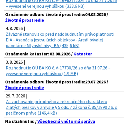
Rozhodnutie OÚ BA KO č. V-16+631/2026 zo dňa 21.7.2026
– vyvesené verejnou vyhláškou (333,6 kB)
Oznámenie odboru životné prostredie:04.08.2026 /
Životné prostredie
4. 8. 2026 |
Záväzné stanovisko pred nadobudnutím právoplatnosti
EIA - Asanácia jestvujúcich objektov - Areál bývalej
panelárne Mlynské nivy- BA (435,6 kB)
Oznámenia kataster: 03.08.2026 /
Kataster
3. 8. 2026 |
Rozhodnutie OÚ BA KO č. V-17730/26 zo dňa 31.07.26 –
vyvesené verejnou vyhláškou (1,9 MB)
Oznámenie odboru životné prostredie:29.07.2026 /
Životné prostredie
29. 7. 2026 |
Za zachovanie prírodného a rekreačného charakteru
Zlatých pieskov v zmysle § 5 ods. 7 zákona č. 85/1990 Zb. o
petičnom práve (146,4 kB)
Na stiahnutie: /
Všeobecná vnútorná správa