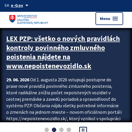
Preskocit na hlavný obsah
arrow_drop_down
SK
e-Gov
menu
Menu
Zastavit automatický posun upútavok
LEX PZP: všetko o nových pravidlách
kontroly povinného zmluvného
poistenia nájdete na
www.nepoistenevozidlo.sk
29. 06. 2026
Od 1. augusta 2026 vstupujú postupne do
praxe nové pravidlá povinného zmluvného poistenia,
ktoré radikálne znížia počet nepoistených vozidiel v
cestnej premávke a zavedú poriadok a spravodlivosť do
systému PZP. Občania nájdu všetky potrebné informácie
o zmenách na jednom mieste – novom oficiálnom portáli
https://nepoistenevozidlo.sk/, ktorý vznikol v spolupráci
Slovenskej kancelárie poisťovateľov (SKP), Slovenskej
pause_presentation
asociácie poisťovní (SLASPO) a Ministerstva vnútra SR.