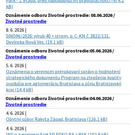
Park - 1. etapa, pred nadobudnutím právoplatnosti (474,2
kB)
Oznámenie odboru životné prostredie: 08.06.2026 /
Životné prostredie
8. 6. 2026 |
506596/2026: výrub 40 × strom, p. C-KN č. 2822/131,
Devínska Nová Ves. (19,1 kB)
Oznámenie odboru životné prostredie:05.06.2026 /
Životné prostredie
5. 6. 2026 |
Oznámenia o verejnom prerokovaní správy o hodnotení
strategického dokumentu Program na zlepšenie kvality
ovzdušia pre aglomeráciu Bratislava a zónu Bratislavský
kraj (14,4 kB)
Oznámenie odboru životné prostredie:04.06.2026 /
Životné prostredie
4. 6. 2026 |
Obytný súbor Rakyta Západ, Bratislava (116,1 kB)
4. 6. 2026 |
INF o zverejneni SoH SD PZKO BA a BSK (102,9 kB)