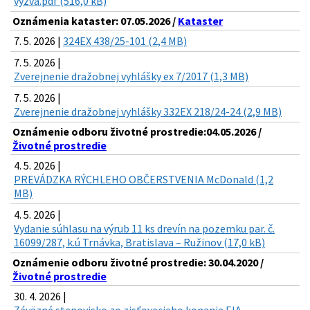
vyzva.pdf (516,0 kB)
Oznámenia kataster: 07.05.2026 /
Kataster
7. 5. 2026 |
324EX 438/25-101 (2,4 MB)
7. 5. 2026 |
Zverejnenie dražobnej vyhlášky ex 7/2017 (1,3 MB)
7. 5. 2026 |
Zverejnenie dražobnej vyhlášky 332EX 218/24-24 (2,9 MB)
Oznámenie odboru životné prostredie:04.05.2026 /
Životné prostredie
4. 5. 2026 |
PREVÁDZKA RÝCHLEHO OBČERSTVENIA McDonald (1,2
MB)
4. 5. 2026 |
Vydanie súhlasu na výrub 11 ks drevín na pozemku par. č.
16099/287, k.ú Trnávka, Bratislava – Ružinov (17,0 kB)
Oznámenie odboru životné prostredie: 30.04.2020 /
Životné prostredie
30. 4. 2026 |