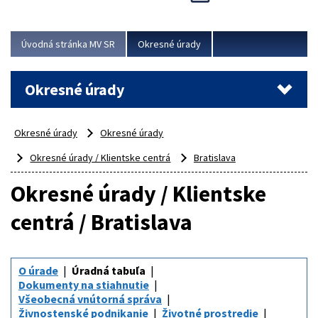
Novinky predstavili na...
Viac
Úvodná stránka MV SR
Okresné úrady
Okresné úrady
Okresné úrady
Okresné úrady
Okresné úrady / Klientske centrá
Bratislava
Okresné úrady / Klientske
centrá / Bratislava
O úrade
Úradná tabuľa
Dokumenty na stiahnutie
Všeobecná vnútorná správa
Živnostenské podnikanie
Životné prostredie