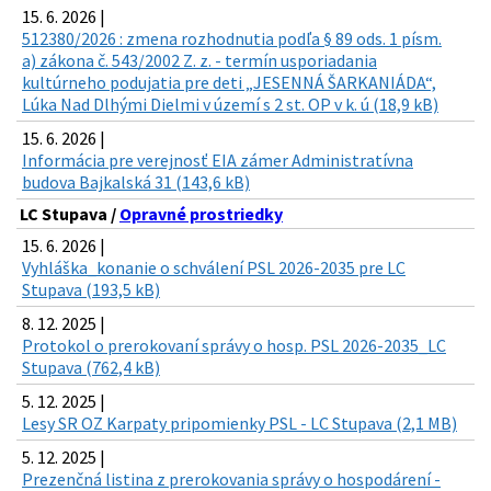
15. 6. 2026 |
512380/2026 : zmena rozhodnutia podľa § 89 ods. 1 písm.
a) zákona č. 543/2002 Z. z. - termín usporiadania
kultúrneho podujatia pre deti „JESENNÁ ŠARKANIÁDA“,
Lúka Nad Dlhými Dielmi v území s 2 st. OP v k. ú (18,9 kB)
15. 6. 2026 |
Informácia pre verejnosť EIA zámer Administratívna
budova Bajkalská 31 (143,6 kB)
LC Stupava /
Opravné prostriedky
15. 6. 2026 |
Vyhláška_konanie o schválení PSL 2026-2035 pre LC
Stupava (193,5 kB)
8. 12. 2025 |
Protokol o prerokovaní správy o hosp. PSL 2026-2035_LC
Stupava (762,4 kB)
5. 12. 2025 |
Lesy SR OZ Karpaty pripomienky PSL - LC Stupava (2,1 MB)
5. 12. 2025 |
Prezenčná listina z prerokovania správy o hospodárení -