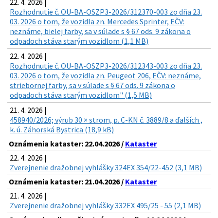
22. 4. 2026 |
Rozhodnutie č. OU-BA-OSZP3-2026/312370-003 zo dňa 23.
03. 2026 o tom, že vozidla zn. Mercedes Sprinter, EČV:
neznáme, bielej farby, sa v súlade s § 67 ods. 9 zákona o
odpadoch stáva starým vozidlom (1,1 MB)
22. 4. 2026 |
Rozhodnutie č. OU-BA-OSZP3-2026/312343-003 zo dňa 23.
03. 2026 o tom, že vozidla zn. Peugeot 206, EČV: neznáme,
striebornej farby, sa v súlade s § 67 ods. 9 zákona o
odpadoch stáva starým vozidlom" (1,5 MB)
21. 4. 2026 |
458940/2026; výrub 30 × strom, p. C-KN č. 3889/8 a ďalších ,
k. ú. Záhorská Bystrica (18,9 kB)
Oznámenia kataster: 22.04.2026 /
Kataster
22. 4. 2026 |
Zverejnenie dražobnej vyhlášky 324EX 354/22-452 (3,1 MB)
Oznámenia kataster: 21.04.2026 /
Kataster
21. 4. 2026 |
Zverejnenie dražobnej vyhlášky 332EX 495/25 - 55 (2,1 MB)