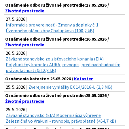
Oznámenie odboru životné prostredie:27.05.2026 /
Životné prostredie
27. 5. 2026 |
Informácia pre verejnosť - Zmeny a doplnky č. 1
Územného plánu zóny Chalupkova (100,2 kB)
Oznámenie odboru životné prostredie:26.05.2026 /
Životné prostredie
26. 5. 2026 |
Záväzné stanovisko zo zisťovacieho konania (EIA)
Polyfunkčný komplex AURA, rovnopis, pred nadobudnutím
právoplatnosti (512,8 kB)
Oznámenia kataster: 25.05.2026 /
Kataster
25. 5. 2026 |
Zverejnenie vyhlášky EX 14/2016-L (2,3 MB)
Oznámenie odboru životné prostredie:25.05.2026 /
Životné prostredie
25. 5. 2026 |
Záväzné stanovisko (EIA) Modernizácia výhrevne
Železničná vo Vrakuni - rovnopis, právoplatné (454,7 kB)