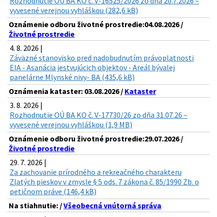
Rozhodnutie OÚ BA KO č. V-16525/2026 zo dňa 20.7.2026 –
vyvesené verejnou vyhláškou (282,6 kB)
Oznámenie odboru životné prostredie:04.08.2026 /
Životné prostredie
4. 8. 2026 |
Záväzné stanovisko pred nadobudnutím právoplatnosti
EIA - Asanácia jestvujúcich objektov - Areál bývalej
panelárne Mlynské nivy- BA (435,6 kB)
Oznámenia kataster: 03.08.2026 /
Kataster
3. 8. 2026 |
Rozhodnutie OÚ BA KO č. V-17730/26 zo dňa 31.07.26 –
vyvesené verejnou vyhláškou (1,9 MB)
Oznámenie odboru životné prostredie:29.07.2026 /
Životné prostredie
29. 7. 2026 |
Za zachovanie prírodného a rekreačného charakteru
Zlatých pieskov v zmysle § 5 ods. 7 zákona č. 85/1990 Zb. o
petičnom práve (146,4 kB)
Na stiahnutie: /
Všeobecná vnútorná správa