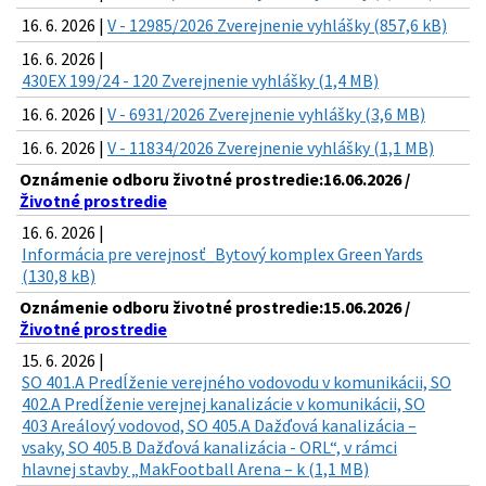
16. 6. 2026 |
V - 12985/2026 Zverejnenie vyhlášky (857,6 kB)
16. 6. 2026 |
430EX 199/24 - 120 Zverejnenie vyhlášky (1,4 MB)
16. 6. 2026 |
V - 6931/2026 Zverejnenie vyhlášky (3,6 MB)
16. 6. 2026 |
V - 11834/2026 Zverejnenie vyhlášky (1,1 MB)
Oznámenie odboru životné prostredie:16.06.2026 /
Životné prostredie
16. 6. 2026 |
Informácia pre verejnosť_Bytový komplex Green Yards
(130,8 kB)
Oznámenie odboru životné prostredie:15.06.2026 /
Životné prostredie
15. 6. 2026 |
SO 401.A Predĺženie verejného vodovodu v komunikácii, SO
402.A Predĺženie verejnej kanalizácie v komunikácii, SO
403 Areálový vodovod, SO 405.A Dažďová kanalizácia –
vsaky, SO 405.B Dažďová kanalizácia - ORL“, v rámci
hlavnej stavby „MakFootball Arena – k (1,1 MB)