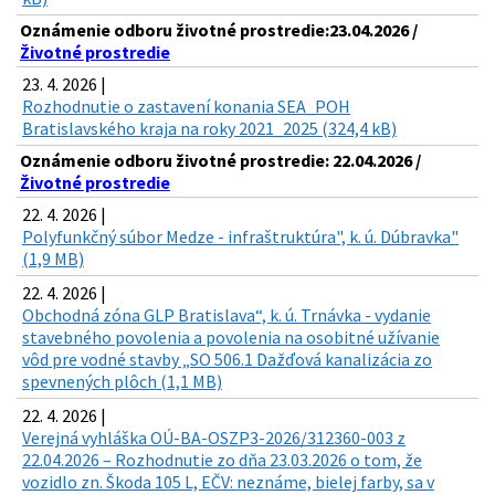
Oznámenie odboru životné prostredie:23.04.2026 /
Životné prostredie
23. 4. 2026 |
Rozhodnutie o zastavení konania SEA_POH
Bratislavského kraja na roky 2021_2025 (324,4 kB)
Oznámenie odboru životné prostredie: 22.04.2026 /
Životné prostredie
22. 4. 2026 |
Polyfunkčný súbor Medze - infraštruktúra", k. ú. Dúbravka"
(1,9 MB)
22. 4. 2026 |
Obchodná zóna GLP Bratislava“, k. ú. Trnávka - vydanie
stavebného povolenia a povolenia na osobitné užívanie
vôd pre vodné stavby „SO 506.1 Dažďová kanalizácia zo
spevnených plôch (1,1 MB)
22. 4. 2026 |
Verejná vyhláška OÚ-BA-OSZP3-2026/312360-003 z
22.04.2026 – Rozhodnutie zo dňa 23.03.2026 o tom, že
vozidlo zn. Škoda 105 L, EČV: neznáme, bielej farby, sa v