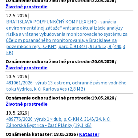
Oznámenie odboru životné prostredie:22.05.2026 /
Životné prostredie
22. 5. 2026 |
BRATISLAVA POLYFUNKČNÝ KOMPLEX EHQ - sanácia
environmentálnej záťaže“ vrátane aktualizácie analýzy
rizika a vrátane vybudovania monitorovacieho systému za
účelom posanačného monitorovania, v Bratislave na
pozemkoch reg. „C-KN“; parc. č. 9134/1, 9134/13, 9 (440,3
kB)
Oznámenie odboru životné prostredie:20.05.2026 /
Životné prostredie
20. 5. 2026 |
481061/2026 : výrub 13 x strom, ochranné pásmo vodného
toku Vydrica, k. ú. Karlova Ves (2,8 MB)
Oznámenie odboru životné prostredie:19.05.2026 /
Životné prostredie
19. 5. 2026 |
489776/2026: výrub 1 × dub, p. C-KN č. 3145/24, k. ú.
Záhorská Bystrica - časť Plánky (19,1 kB)
Oznámenia kataster: 18.05.2026 /
Kataster