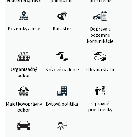
vnútorná správa
podnikanie
prostredie
Pozemky a lesy
Kataster
Doprava a
pozemné
komunikácie
Organizačný
Krízové riadenie
Obrana štátu
odbor
Opravné
Majetkovoprávny
Bytová politika
prostriedky
odbor