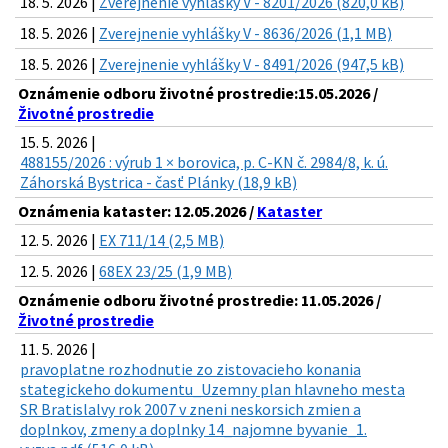
18. 5. 2026 |
Zverejnenie vyhlášky V - 8201/2026 (820,0 kB)
18. 5. 2026 |
Zverejnenie vyhlášky V - 8636/2026 (1,1 MB)
18. 5. 2026 |
Zverejnenie vyhlášky V - 8491/2026 (947,5 kB)
Oznámenie odboru životné prostredie:15.05.2026 /
Životné prostredie
15. 5. 2026 |
488155/2026 : výrub 1 × borovica, p. C-KN č. 2984/8, k. ú.
Záhorská Bystrica - časť Plánky (18,9 kB)
Oznámenia kataster: 12.05.2026 /
Kataster
12. 5. 2026 |
EX 711/14 (2,5 MB)
12. 5. 2026 |
68EX 23/25 (1,9 MB)
Oznámenie odboru životné prostredie: 11.05.2026 /
Životné prostredie
11. 5. 2026 |
pravoplatne rozhodnutie zo zistovacieho konania
stategickeho dokumentu_Uzemny plan hlavneho mesta
SR Bratislalvy rok 2007 v zneni neskorsich zmien a
doplnkov, zmeny a doplnky 14_najomne byvanie_1.