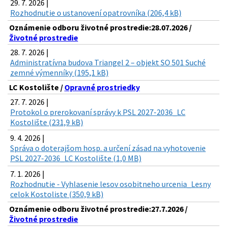
29. 7. 2026 |
Rozhodnutie o ustanovení opatrovníka (206,4 kB)
Oznámenie odboru životné prostredie:28.07.2026 /
Životné prostredie
28. 7. 2026 |
Administratívna budova Triangel 2 – objekt SO 501 Suché
zemné výmenníky (195,1 kB)
LC Kostolište /
Opravné prostriedky
27. 7. 2026 |
Protokol o prerokovaní správy k PSL 2027-2036_LC
Kostolište (231,9 kB)
9. 4. 2026 |
Správa o doterajšom hosp. a určení zásad na vyhotovenie
PSL 2027-2036_LC Kostolište (1,0 MB)
7. 1. 2026 |
Rozhodnutie - Vyhlasenie lesov osobitneho urcenia_Lesny
celok Kostoliste (350,9 kB)
Oznámenie odboru životné prostredie:27.7.2026 /
Životné prostredie