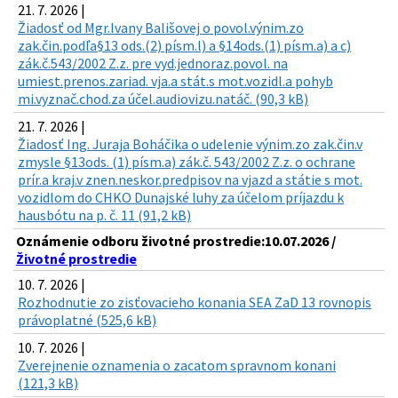
21. 7. 2026 |
Žiadosť od Mgr.Ivany Bališovej o povol.výnim.zo
zak.čin.podľa§13 ods.(2) písm.l) a §14ods.(1) písm.a) a c)
zák.č.543/2002 Z.z. pre vyd.jednoraz.povol. na
umiest.prenos.zariad. vja.a stát.s mot.vozidl.a pohyb
mi.vyznač.chod.za účel.audiovizu.natáč. (90,3 kB)
21. 7. 2026 |
Žiadosť Ing. Juraja Boháčika o udelenie výnim.zo zak.čin.v
zmysle §13ods. (1) písm.a) zák.č. 543/2002 Z.z. o ochrane
prír.a kraj.v znen.neskor.predpisov na vjazd a státie s mot.
vozidlom do CHKO Dunajské luhy za účelom príjazdu k
hausbótu na p. č. 11 (91,2 kB)
Oznámenie odboru životné prostredie:10.07.2026 /
Životné prostredie
10. 7. 2026 |
Rozhodnutie zo zisťovacieho konania SEA ZaD 13 rovnopis
právoplatné (525,6 kB)
10. 7. 2026 |
Zverejnenie oznamenia o zacatom spravnom konani
(121,3 kB)