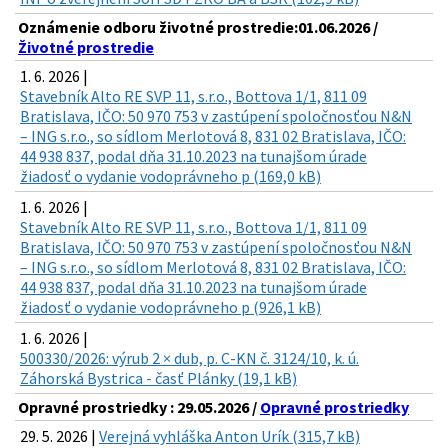
Oznámenie odboru životné prostredie:01.06.2026 /
Životné prostredie
1. 6. 2026 |
Stavebník Alto RE SVP 11, s.r.o., Bottova 1/1, 811 09
Bratislava, IČO: 50 970 753 v zastúpení spoločnosťou N&N
– ING s.r.o., so sídlom Merlotová 8, 831 02 Bratislava, IČO:
44 938 837, podal dňa 31.10.2023 na tunajšom úrade
žiadosť o vydanie vodoprávneho p (169,0 kB)
1. 6. 2026 |
Stavebník Alto RE SVP 11, s.r.o., Bottova 1/1, 811 09
Bratislava, IČO: 50 970 753 v zastúpení spoločnosťou N&N
– ING s.r.o., so sídlom Merlotová 8, 831 02 Bratislava, IČO:
44 938 837, podal dňa 31.10.2023 na tunajšom úrade
žiadosť o vydanie vodoprávneho p (926,1 kB)
1. 6. 2026 |
500330/2026: výrub 2 × dub, p. C-KN č. 3124/10, k. ú.
Záhorská Bystrica - časť Plánky (19,1 kB)
Opravné prostriedky : 29.05.2026 /
Opravné prostriedky
29. 5. 2026 |
Verejná vyhláška Anton Urík (315,7 kB)