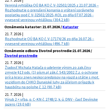
22. 7. 2026 |
Verejná vyhláška OÚ BA KO č. V-32502/2025 z 21.07.2026 –
Rozhodnutie o prerušení konania o vrátení správneho
poplatku pod č. V-32502/2025-KOL zo dňa 07.07.2026 -
vyvesené verejnou vyhláškou (304,2 kB)
Oznámenia kataster: 21.07.2026 /
Kataster
21. 7. 2026 |
Rozhodnutie OÚ BA KO č. V-17174/26 zo dňa 16.07.26 –
vyvesené verejnou vyhláškou (496,7 kB)
Oznámenie odboru životné prostredie:21.07.2026 /
Životné prostredie
21. 7. 2026 |
Žiadosť Michala Halača o udelenie výnim.zo zak.čin.v
zmysle §13 ods. (1) písm.a) zák.č. 543/2002 Z.z. o ochrane
prír.a kraj.v znen.neskor.predpisov na vjazd a státie s mot.
vozidlom do CHKO Dunajské luhy za účelom príjazdu k
hausbótu na polohe č. 12 (90,7 kB)
21. 7. 2026 |
Výrub 2 × vŕba, p. C-KN č. 2748/2, k. ú. DNV - časť Devínske
jazero (19,0 kB)