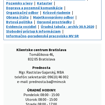
Pozemky a lesy
Kataster
Doprava a pozemné komunikácie
Organizačný odbor
Krízové riadenie
Obrana štátu
Majetkovoprávny odbor
Bytová politika
Opravné prostriedky
Evidencia vozidiel
Úradná tabuľa - archív 30.9.2020
Slobodný prístup k informáciam
Informačno-poradenské pracovisko MV SR
Klientske centrum Bratislava
Tomášikova 46,
832 05 Bratislava
Prednosta
Mgr. Rastislav Gajarský, MBA
telefón: sekretariát: 09610/46 002
e-mail: prednosta.ba@minv.sk
ÚRADNÉ HODINY:
Pondelok: 08:00 - 15:00
Utorok: 08:00 - 15:00
Streda: 08:00 - 17:00