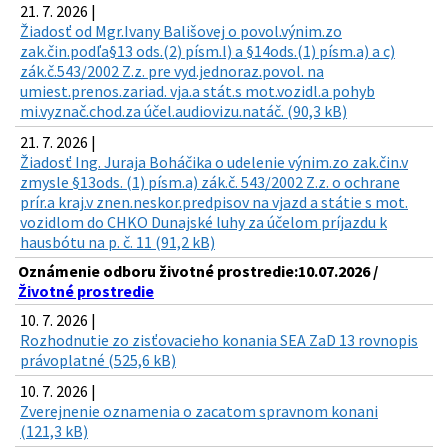
21. 7. 2026 |
Žiadosť od Mgr.Ivany Bališovej o povol.výnim.zo
zak.čin.podľa§13 ods.(2) písm.l) a §14ods.(1) písm.a) a c)
zák.č.543/2002 Z.z. pre vyd.jednoraz.povol. na
umiest.prenos.zariad. vja.a stát.s mot.vozidl.a pohyb
mi.vyznač.chod.za účel.audiovizu.natáč. (90,3 kB)
21. 7. 2026 |
Žiadosť Ing. Juraja Boháčika o udelenie výnim.zo zak.čin.v
zmysle §13ods. (1) písm.a) zák.č. 543/2002 Z.z. o ochrane
prír.a kraj.v znen.neskor.predpisov na vjazd a státie s mot.
vozidlom do CHKO Dunajské luhy za účelom príjazdu k
hausbótu na p. č. 11 (91,2 kB)
Oznámenie odboru životné prostredie:10.07.2026 /
Životné prostredie
10. 7. 2026 |
Rozhodnutie zo zisťovacieho konania SEA ZaD 13 rovnopis
právoplatné (525,6 kB)
10. 7. 2026 |
Zverejnenie oznamenia o zacatom spravnom konani
(121,3 kB)