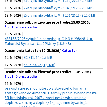
18. 5. 2026 |
Zverejnenie vyhlášky V - 8269/2026 (2,4 MB)
18. 5. 2026 |
Zverejnenie vyhlášky V - 9346/2026 (2,5 MB)
18. 5. 2026 |
Zverejnenie vyhlášky V - 8201/2026 (820,0 kB)
Oznámenie odboru životné prostredie:15.05.2026 /
Životné prostredie
15. 5. 2026 |
488155/2026 : výrub 1 × borovica, p. C-KN č. 2984/8, k. ú.
Záhorská Bystrica - časť Plánky (18,9 kB)
Oznámenia kataster: 12.05.2026 /
Kataster
12. 5. 2026 |
EX 711/14 (2,5 MB)
12. 5. 2026 |
68EX 23/25 (1,9 MB)
Oznámenie odboru životné prostredie: 11.05.2026 /
Životné prostredie
11. 5. 2026 |
pravoplatne rozhodnutie zo zistovacieho konania
stategickeho dokumentu_Uzemny plan hlavneho mesta
SR Bratislalvy rok 2007 v zneni neskorsich zmien a
doplnkov, zmeny a doplnky 14_najomne byvanie_1.