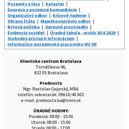
Pozemky a lesy
Kataster
Doprava a pozemné komunikácie
Organizačný odbor
Krízové riadenie
Obrana štátu
Majetkovoprávny odbor
Bytová politika
Opravné prostriedky
Evidencia vozidiel
Úradná tabuľa - archív 30.9.2020
Slobodný prístup k informáciam
Informačno-poradenské pracovisko MV SR
Klientske centrum Bratislava
Tomášikova 46,
832 05 Bratislava
Prednosta
Mgr. Rastislav Gajarský, MBA
telefón: sekretariát: 09610/46 002
e-mail: prednosta.ba@minv.sk
ÚRADNÉ HODINY:
Pondelok: 08:00 - 15:00
Utorok: 08:00 - 15:00
Streda: 08:00 - 17:00