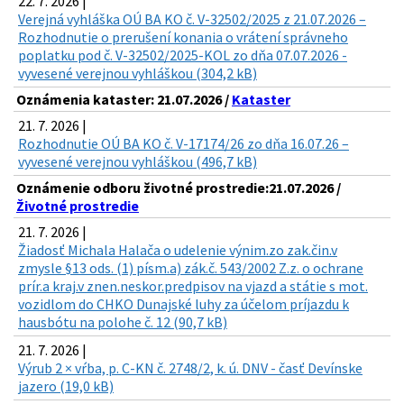
22. 7. 2026 |
Verejná vyhláška OÚ BA KO č. V-32502/2025 z 21.07.2026 –
Rozhodnutie o prerušení konania o vrátení správneho
poplatku pod č. V-32502/2025-KOL zo dňa 07.07.2026 -
vyvesené verejnou vyhláškou (304,2 kB)
Oznámenia kataster: 21.07.2026 /
Kataster
21. 7. 2026 |
Rozhodnutie OÚ BA KO č. V-17174/26 zo dňa 16.07.26 –
vyvesené verejnou vyhláškou (496,7 kB)
Oznámenie odboru životné prostredie:21.07.2026 /
Životné prostredie
21. 7. 2026 |
Žiadosť Michala Halača o udelenie výnim.zo zak.čin.v
zmysle §13 ods. (1) písm.a) zák.č. 543/2002 Z.z. o ochrane
prír.a kraj.v znen.neskor.predpisov na vjazd a státie s mot.
vozidlom do CHKO Dunajské luhy za účelom príjazdu k
hausbótu na polohe č. 12 (90,7 kB)
21. 7. 2026 |
Výrub 2 × vŕba, p. C-KN č. 2748/2, k. ú. DNV - časť Devínske
jazero (19,0 kB)