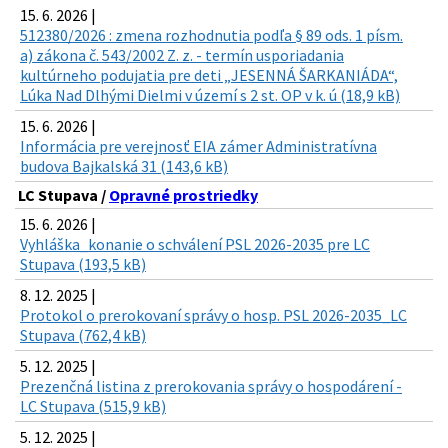
15. 6. 2026 |
512380/2026 : zmena rozhodnutia podľa § 89 ods. 1 písm.
a) zákona č. 543/2002 Z. z. - termín usporiadania
kultúrneho podujatia pre deti „JESENNÁ ŠARKANIÁDA“,
Lúka Nad Dlhými Dielmi v území s 2 st. OP v k. ú (18,9 kB)
15. 6. 2026 |
Informácia pre verejnosť EIA zámer Administratívna
budova Bajkalská 31 (143,6 kB)
LC Stupava /
Opravné prostriedky
15. 6. 2026 |
Vyhláška_konanie o schválení PSL 2026-2035 pre LC
Stupava (193,5 kB)
8. 12. 2025 |
Protokol o prerokovaní správy o hosp. PSL 2026-2035_LC
Stupava (762,4 kB)
5. 12. 2025 |
Prezenčná listina z prerokovania správy o hospodárení -
LC Stupava (515,9 kB)
5. 12. 2025 |