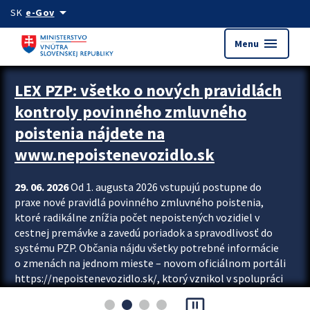
Preskocit na hlavný obsah
arrow_drop_down
SK
e-Gov
menu
Menu
Zastavit automatický posun upútavok
LEX PZP: všetko o nových pravidlách
kontroly povinného zmluvného
poistenia nájdete na
www.nepoistenevozidlo.sk
29. 06. 2026
Od 1. augusta 2026 vstupujú postupne do
praxe nové pravidlá povinného zmluvného poistenia,
ktoré radikálne znížia počet nepoistených vozidiel v
cestnej premávke a zavedú poriadok a spravodlivosť do
systému PZP. Občania nájdu všetky potrebné informácie
o zmenách na jednom mieste – novom oficiálnom portáli
https://nepoistenevozidlo.sk/, ktorý vznikol v spolupráci
Slovenskej kancelárie poisťovateľov (SKP), Slovenskej
pause_presentation
asociácie poisťovní (SLASPO) a Ministerstva vnútra SR.