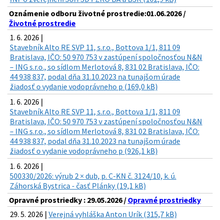
Oznámenie odboru životné prostredie:01.06.2026 /
Životné prostredie
1. 6. 2026 |
Stavebník Alto RE SVP 11, s.r.o., Bottova 1/1, 811 09
Bratislava, IČO: 50 970 753 v zastúpení spoločnosťou N&N
– ING s.r.o., so sídlom Merlotová 8, 831 02 Bratislava, IČO:
44 938 837, podal dňa 31.10.2023 na tunajšom úrade
žiadosť o vydanie vodoprávneho p (169,0 kB)
1. 6. 2026 |
Stavebník Alto RE SVP 11, s.r.o., Bottova 1/1, 811 09
Bratislava, IČO: 50 970 753 v zastúpení spoločnosťou N&N
– ING s.r.o., so sídlom Merlotová 8, 831 02 Bratislava, IČO:
44 938 837, podal dňa 31.10.2023 na tunajšom úrade
žiadosť o vydanie vodoprávneho p (926,1 kB)
1. 6. 2026 |
500330/2026: výrub 2 × dub, p. C-KN č. 3124/10, k. ú.
Záhorská Bystrica - časť Plánky (19,1 kB)
Opravné prostriedky : 29.05.2026 /
Opravné prostriedky
29. 5. 2026 |
Verejná vyhláška Anton Urík (315,7 kB)