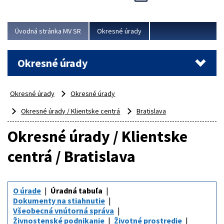
Novinky predstavili na...
Viac
Úvodná stránka MV SR
Okresné úrady
Okresné úrady
Okresné úrady
Okresné úrady
Okresné úrady / Klientske centrá
Bratislava
Okresné úrady / Klientske
centrá / Bratislava
O úrade
Úradná tabuľa
Dokumenty na stiahnutie
Všeobecná vnútorná správa
Živnostenské podnikanie
Životné prostredie