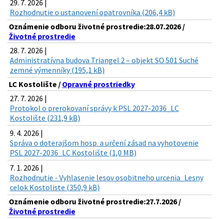
29. 7. 2026 |
Rozhodnutie o ustanovení opatrovníka (206,4 kB)
Oznámenie odboru životné prostredie:28.07.2026 /
Životné prostredie
28. 7. 2026 |
Administratívna budova Triangel 2 – objekt SO 501 Suché
zemné výmenníky (195,1 kB)
LC Kostolište /
Opravné prostriedky
27. 7. 2026 |
Protokol o prerokovaní správy k PSL 2027-2036_LC
Kostolište (231,9 kB)
9. 4. 2026 |
Správa o doterajšom hosp. a určení zásad na vyhotovenie
PSL 2027-2036_LC Kostolište (1,0 MB)
7. 1. 2026 |
Rozhodnutie - Vyhlasenie lesov osobitneho urcenia_Lesny
celok Kostoliste (350,9 kB)
Oznámenie odboru životné prostredie:27.7.2026 /
Životné prostredie