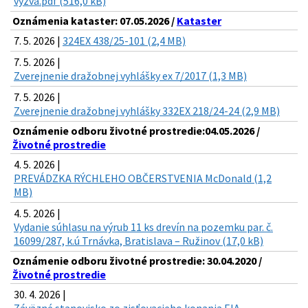
vyzva.pdf (516,0 kB)
Oznámenia kataster: 07.05.2026 /
Kataster
7. 5. 2026 |
324EX 438/25-101 (2,4 MB)
7. 5. 2026 |
Zverejnenie dražobnej vyhlášky ex 7/2017 (1,3 MB)
7. 5. 2026 |
Zverejnenie dražobnej vyhlášky 332EX 218/24-24 (2,9 MB)
Oznámenie odboru životné prostredie:04.05.2026 /
Životné prostredie
4. 5. 2026 |
PREVÁDZKA RÝCHLEHO OBČERSTVENIA McDonald (1,2
MB)
4. 5. 2026 |
Vydanie súhlasu na výrub 11 ks drevín na pozemku par. č.
16099/287, k.ú Trnávka, Bratislava – Ružinov (17,0 kB)
Oznámenie odboru životné prostredie: 30.04.2020 /
Životné prostredie
30. 4. 2026 |