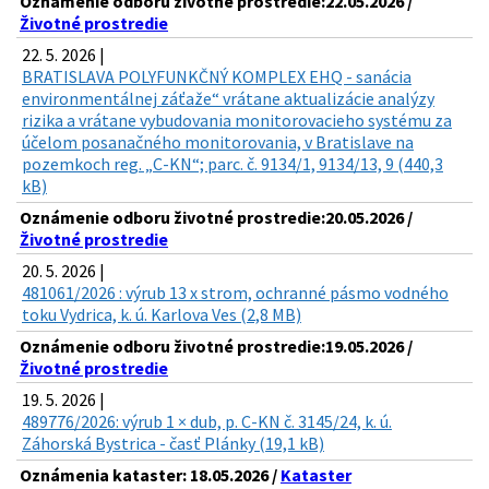
Oznámenie odboru životné prostredie:22.05.2026 /
Životné prostredie
22. 5. 2026 |
BRATISLAVA POLYFUNKČNÝ KOMPLEX EHQ - sanácia
environmentálnej záťaže“ vrátane aktualizácie analýzy
rizika a vrátane vybudovania monitorovacieho systému za
účelom posanačného monitorovania, v Bratislave na
pozemkoch reg. „C-KN“; parc. č. 9134/1, 9134/13, 9 (440,3
kB)
Oznámenie odboru životné prostredie:20.05.2026 /
Životné prostredie
20. 5. 2026 |
481061/2026 : výrub 13 x strom, ochranné pásmo vodného
toku Vydrica, k. ú. Karlova Ves (2,8 MB)
Oznámenie odboru životné prostredie:19.05.2026 /
Životné prostredie
19. 5. 2026 |
489776/2026: výrub 1 × dub, p. C-KN č. 3145/24, k. ú.
Záhorská Bystrica - časť Plánky (19,1 kB)
Oznámenia kataster: 18.05.2026 /
Kataster