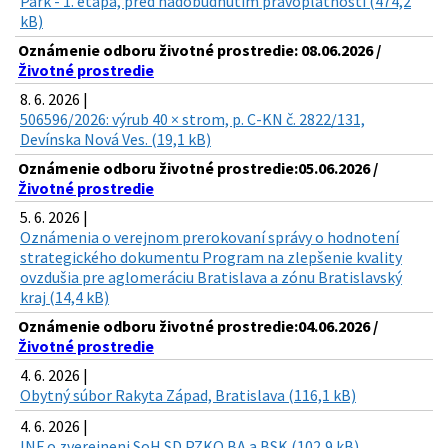
Park - 1. etapa, pred nadobudnutím právoplatnosti (474,2
kB)
Oznámenie odboru životné prostredie: 08.06.2026 /
Životné prostredie
8. 6. 2026 |
506596/2026: výrub 40 × strom, p. C-KN č. 2822/131,
Devínska Nová Ves. (19,1 kB)
Oznámenie odboru životné prostredie:05.06.2026 /
Životné prostredie
5. 6. 2026 |
Oznámenia o verejnom prerokovaní správy o hodnotení
strategického dokumentu Program na zlepšenie kvality
ovzdušia pre aglomeráciu Bratislava a zónu Bratislavský
kraj (14,4 kB)
Oznámenie odboru životné prostredie:04.06.2026 /
Životné prostredie
4. 6. 2026 |
Obytný súbor Rakyta Západ, Bratislava (116,1 kB)
4. 6. 2026 |
INF o zverejneni SoH SD PZKO BA a BSK (102,9 kB)