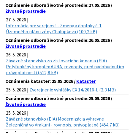
Oznámenie odboru životné prostredie:27.05.2026 /
Životné prostredie
27. 5. 2026 |
Informácia pre verejnosť - Zmeny a doplnky č. 1
Územného plánu zóny Chalupkova (100,2 kB)
Oznámenie odboru životné prostredie:26.05.2026 /
Životné prostredie
26. 5. 2026 |
Záväzné stanovisko zo zisťovacieho konania (EIA)
Polyfunkčný komplex AURA, rovnopis, pred nadobudnutím
právoplatnosti (512,8 kB)
Oznámenia kataster: 25.05.2026 /
Kataster
25. 5. 2026 |
Zverejnenie vyhlášky EX 14/2016-L (2,3 MB)
Oznámenie odboru životné prostredie:25.05.2026 /
Životné prostredie
25. 5. 2026 |
Záväzné stanovisko (EIA) Modernizácia výhrevne
Železničná vo Vrakuni - rovnopis, právoplatné (454,7 kB)