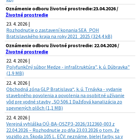
Oznámenie odboru životné prostredie:23.04.2026 /
Životné prostredie
23. 4. 2026 |
Rozhodnutie o zastavení konania SEA_POH
Bratislavského kraja na roky 2021_2025 (324,4 kB)
Oznámenie odboru životné prostredie: 22.04.2026 /
Životné prostredie
22. 4. 2026 |
Polyfunkčný súbor Medze - infraštruktúra", k. ú. Dúbravka"
(1,9 MB)
22. 4. 2026 |
Obchodná zóna GLP Bratislava“, k. ú. Trnávka - vydanie
stavebného povolenia a povolenia na osobitné užívanie
vôd pre vodné stavby „SO 506.1 Dažďová kanalizácia zo
spevnených plôch (1,1 MB)
22. 4. 2026 |
Verejná vyhláška OÚ-BA-OSZP3-2026/312360-003 z
22.04.2026 – Rozhodnutie zo dňa 23.03.2026 o tom, že
vozidlo zn. Škoda 105 L, EČV: neznáme, bielej farby, sa v