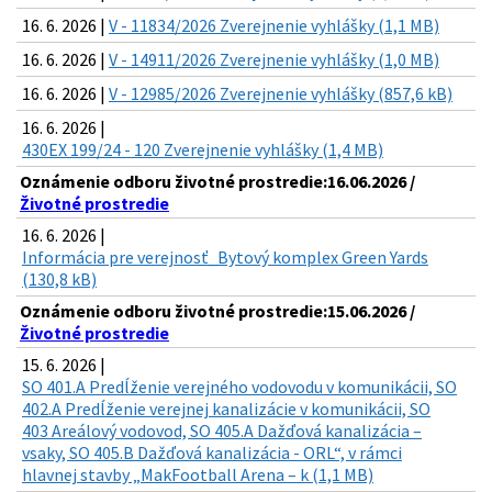
16. 6. 2026 |
V - 11834/2026 Zverejnenie vyhlášky (1,1 MB)
16. 6. 2026 |
V - 14911/2026 Zverejnenie vyhlášky (1,0 MB)
16. 6. 2026 |
V - 12985/2026 Zverejnenie vyhlášky (857,6 kB)
16. 6. 2026 |
430EX 199/24 - 120 Zverejnenie vyhlášky (1,4 MB)
Oznámenie odboru životné prostredie:16.06.2026 /
Životné prostredie
16. 6. 2026 |
Informácia pre verejnosť_Bytový komplex Green Yards
(130,8 kB)
Oznámenie odboru životné prostredie:15.06.2026 /
Životné prostredie
15. 6. 2026 |
SO 401.A Predĺženie verejného vodovodu v komunikácii, SO
402.A Predĺženie verejnej kanalizácie v komunikácii, SO
403 Areálový vodovod, SO 405.A Dažďová kanalizácia –
vsaky, SO 405.B Dažďová kanalizácia - ORL“, v rámci
hlavnej stavby „MakFootball Arena – k (1,1 MB)