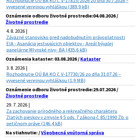
Rozhodnutie OÚ BA KO č. V-17815/2026 zo dňa 30.7.2026 –
vyvesené verejnou vyhláškou (389,9 kB)
Oznámenie odboru životné prostredie:04.08.2026 /
Životné prostredie
4. 8. 2026 |
Záväzné stanovisko pred nadobudnutím právoplatnosti
EIA - Asanácia jestvujúcich objektov - Areál bývalej
panelárne Mlynské nivy- BA (435,6 kB)
Oznámenia kataster: 03.08.2026 /
Kataster
3. 8. 2026 |
Rozhodnutie OÚ BA KO č. V-17730/26 zo dňa 31.07.26 –
vyvesené verejnou vyhláškou (1,9 MB)
Oznámenie odboru životné prostredie:29.07.2026 /
Životné prostredie
29. 7. 2026 |
Za zachovanie prírodného a rekreačného charakteru
Zlatých pieskov v zmysle § 5 ods. 7 zákona č. 85/1990 Zb. o
petičnom práve (146,4 kB)
Na stiahnutie: /
Všeobecná vnútorná správa