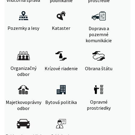
vnútorná správa
podnikanie
prostredie
Pozemky a lesy
Kataster
Doprava a
pozemné
komunikácie
Organizačný
Krízové riadenie
Obrana štátu
odbor
Opravné
Majetkovoprávny
Bytová politika
prostriedky
odbor