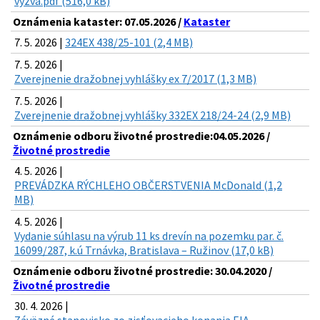
vyzva.pdf (516,0 kB)
Oznámenia kataster: 07.05.2026 /
Kataster
7. 5. 2026 |
324EX 438/25-101 (2,4 MB)
7. 5. 2026 |
Zverejnenie dražobnej vyhlášky ex 7/2017 (1,3 MB)
7. 5. 2026 |
Zverejnenie dražobnej vyhlášky 332EX 218/24-24 (2,9 MB)
Oznámenie odboru životné prostredie:04.05.2026 /
Životné prostredie
4. 5. 2026 |
PREVÁDZKA RÝCHLEHO OBČERSTVENIA McDonald (1,2
MB)
4. 5. 2026 |
Vydanie súhlasu na výrub 11 ks drevín na pozemku par. č.
16099/287, k.ú Trnávka, Bratislava – Ružinov (17,0 kB)
Oznámenie odboru životné prostredie: 30.04.2020 /
Životné prostredie
30. 4. 2026 |