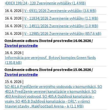
430EX 199/24 - 120 Zverejnenie vyhlášky (1,4 MB)
16. 6. 2026 |
V - 6931/2026 Zverejnenie vyhlášky (3,6 MB)
16. 6. 2026 |
V - 11834/2026 Zverejnenie vyhlášky (1,1 MB)
16. 6. 2026 |
V - 14911/2026 Zverejnenie vyhlášky (1,0 MB)
16. 6. 2026 |
V - 12985/2026 Zverejnenie vyhlášky (857,6 kB)
Oznámenie odboru životné prostredie:16.06.2026 /
Životné prostredie
16. 6. 2026 |
Informácia pre verejnosť_Bytový komplex Green Yards
(130,8 kB)
Oznámenie odboru životné prostredie:15.06.2026 /
Životné prostredie
15. 6. 2026 |
SO 401.A Predĺženie verejného vodovodu v komunikácii, SO
402.A Predĺženie verejnej kanalizácie v komunikácii, SO
403 Areálový vodovod, SO 405.A Dažďová kanalizácia –
vsaky, SO 405.B Dažďová kanalizácia - ORL“, v rámci
hlavnej stavby „MakFootball Arena – k (1,1 MB)