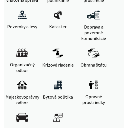
vnútorná správa
podnikanie
prostredie
Pozemky a lesy
Kataster
Doprava a
pozemné
komunikácie
Organizačný
Krízové riadenie
Obrana štátu
odbor
Opravné
Majetkovoprávny
Bytová politika
prostriedky
odbor