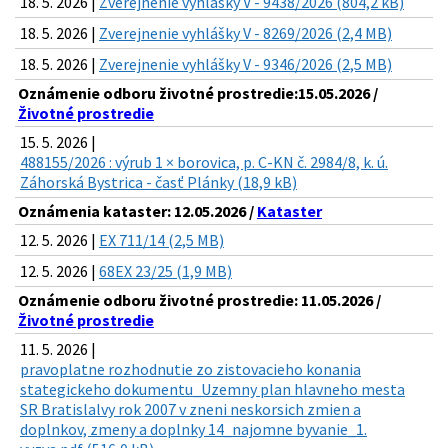
18. 5. 2026 |
Zverejnenie vyhlášky V - 9438/2026 (804,2 kB)
18. 5. 2026 |
Zverejnenie vyhlášky V - 8269/2026 (2,4 MB)
18. 5. 2026 |
Zverejnenie vyhlášky V - 9346/2026 (2,5 MB)
Oznámenie odboru životné prostredie:15.05.2026 /
Životné prostredie
15. 5. 2026 |
488155/2026 : výrub 1 × borovica, p. C-KN č. 2984/8, k. ú.
Záhorská Bystrica - časť Plánky (18,9 kB)
Oznámenia kataster: 12.05.2026 /
Kataster
12. 5. 2026 |
EX 711/14 (2,5 MB)
12. 5. 2026 |
68EX 23/25 (1,9 MB)
Oznámenie odboru životné prostredie: 11.05.2026 /
Životné prostredie
11. 5. 2026 |
pravoplatne rozhodnutie zo zistovacieho konania
stategickeho dokumentu_Uzemny plan hlavneho mesta
SR Bratislalvy rok 2007 v zneni neskorsich zmien a
doplnkov, zmeny a doplnky 14_najomne byvanie_1.