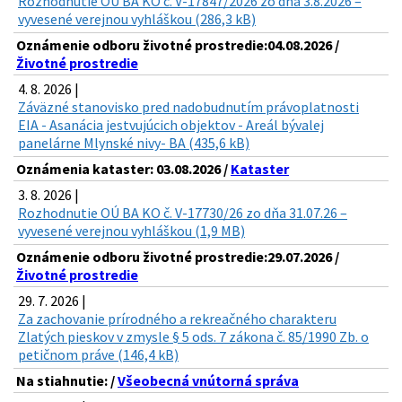
Rozhodnutie OÚ BA KO č. V-17847/2026 zo dňa 3.8.2026 –
vyvesené verejnou vyhláškou (286,3 kB)
Oznámenie odboru životné prostredie:04.08.2026 /
Životné prostredie
4. 8. 2026 |
Záväzné stanovisko pred nadobudnutím právoplatnosti
EIA - Asanácia jestvujúcich objektov - Areál bývalej
panelárne Mlynské nivy- BA (435,6 kB)
Oznámenia kataster: 03.08.2026 /
Kataster
3. 8. 2026 |
Rozhodnutie OÚ BA KO č. V-17730/26 zo dňa 31.07.26 –
vyvesené verejnou vyhláškou (1,9 MB)
Oznámenie odboru životné prostredie:29.07.2026 /
Životné prostredie
29. 7. 2026 |
Za zachovanie prírodného a rekreačného charakteru
Zlatých pieskov v zmysle § 5 ods. 7 zákona č. 85/1990 Zb. o
petičnom práve (146,4 kB)
Na stiahnutie: /
Všeobecná vnútorná správa