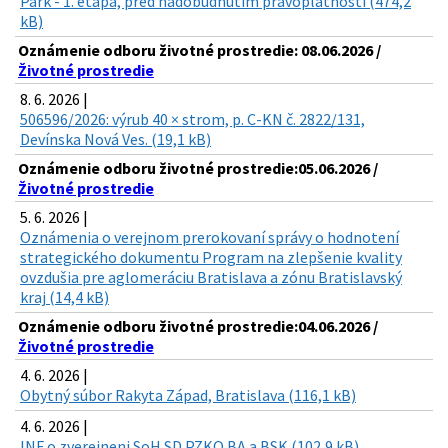
Park - 1. etapa, pred nadobudnutím právoplatnosti (474,2
kB)
Oznámenie odboru životné prostredie: 08.06.2026 /
Životné prostredie
8. 6. 2026 |
506596/2026: výrub 40 × strom, p. C-KN č. 2822/131,
Devínska Nová Ves. (19,1 kB)
Oznámenie odboru životné prostredie:05.06.2026 /
Životné prostredie
5. 6. 2026 |
Oznámenia o verejnom prerokovaní správy o hodnotení
strategického dokumentu Program na zlepšenie kvality
ovzdušia pre aglomeráciu Bratislava a zónu Bratislavský
kraj (14,4 kB)
Oznámenie odboru životné prostredie:04.06.2026 /
Životné prostredie
4. 6. 2026 |
Obytný súbor Rakyta Západ, Bratislava (116,1 kB)
4. 6. 2026 |
INF o zverejneni SoH SD PZKO BA a BSK (102,9 kB)