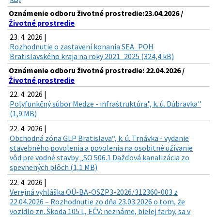
Oznámenie odboru životné prostredie:23.04.2026 /
Životné prostredie
23. 4. 2026 |
Rozhodnutie o zastavení konania SEA_POH
Bratislavského kraja na roky 2021_2025 (324,4 kB)
Oznámenie odboru životné prostredie: 22.04.2026 /
Životné prostredie
22. 4. 2026 |
Polyfunkčný súbor Medze - infraštruktúra", k. ú. Dúbravka"
(1,9 MB)
22. 4. 2026 |
Obchodná zóna GLP Bratislava“, k. ú. Trnávka - vydanie
stavebného povolenia a povolenia na osobitné užívanie
vôd pre vodné stavby „SO 506.1 Dažďová kanalizácia zo
spevnených plôch (1,1 MB)
22. 4. 2026 |
Verejná vyhláška OÚ-BA-OSZP3-2026/312360-003 z
22.04.2026 – Rozhodnutie zo dňa 23.03.2026 o tom, že
vozidlo zn. Škoda 105 L, EČV: neznáme, bielej farby, sa v