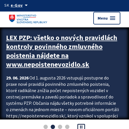
Preskocit na hlavný obsah
arrow_drop_down
SK
e-Gov
menu
Menu
Zastavit automatický posun upútavok
LEX PZP: všetko o nových pravidlách
kontroly povinného zmluvného
poistenia nájdete na
www.nepoistenevozidlo.sk
29. 06. 2026
Od 1. augusta 2026 vstupujú postupne do
praxe nové pravidlá povinného zmluvného poistenia,
ktoré radikálne znížia počet nepoistených vozidiel v
cestnej premávke a zavedú poriadok a spravodlivosť do
systému PZP. Občania nájdu všetky potrebné informácie
o zmenách na jednom mieste – novom oficiálnom portáli
https://nepoistenevozidlo.sk/, ktorý vznikol v spolupráci
Slovenskej kancelárie poisťovateľov (SKP), Slovenskej
pause_presentation
asociácie poisťovní (SLASPO) a Ministerstva vnútra SR.