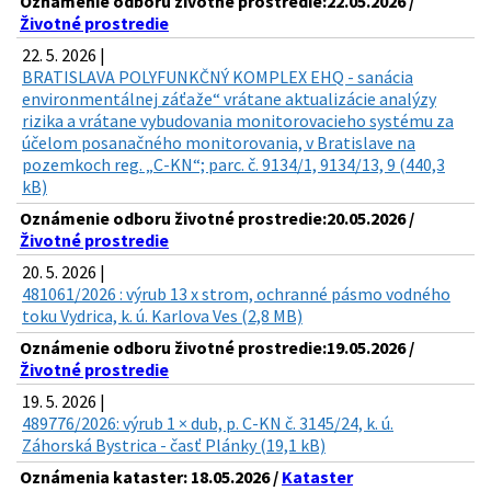
Oznámenie odboru životné prostredie:22.05.2026 /
Životné prostredie
22. 5. 2026 |
BRATISLAVA POLYFUNKČNÝ KOMPLEX EHQ - sanácia
environmentálnej záťaže“ vrátane aktualizácie analýzy
rizika a vrátane vybudovania monitorovacieho systému za
účelom posanačného monitorovania, v Bratislave na
pozemkoch reg. „C-KN“; parc. č. 9134/1, 9134/13, 9 (440,3
kB)
Oznámenie odboru životné prostredie:20.05.2026 /
Životné prostredie
20. 5. 2026 |
481061/2026 : výrub 13 x strom, ochranné pásmo vodného
toku Vydrica, k. ú. Karlova Ves (2,8 MB)
Oznámenie odboru životné prostredie:19.05.2026 /
Životné prostredie
19. 5. 2026 |
489776/2026: výrub 1 × dub, p. C-KN č. 3145/24, k. ú.
Záhorská Bystrica - časť Plánky (19,1 kB)
Oznámenia kataster: 18.05.2026 /
Kataster