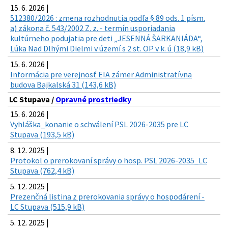
15. 6. 2026 |
512380/2026 : zmena rozhodnutia podľa § 89 ods. 1 písm.
a) zákona č. 543/2002 Z. z. - termín usporiadania
kultúrneho podujatia pre deti „JESENNÁ ŠARKANIÁDA“,
Lúka Nad Dlhými Dielmi v území s 2 st. OP v k. ú (18,9 kB)
15. 6. 2026 |
Informácia pre verejnosť EIA zámer Administratívna
budova Bajkalská 31 (143,6 kB)
LC Stupava /
Opravné prostriedky
15. 6. 2026 |
Vyhláška_konanie o schválení PSL 2026-2035 pre LC
Stupava (193,5 kB)
8. 12. 2025 |
Protokol o prerokovaní správy o hosp. PSL 2026-2035_LC
Stupava (762,4 kB)
5. 12. 2025 |
Prezenčná listina z prerokovania správy o hospodárení -
LC Stupava (515,9 kB)
5. 12. 2025 |