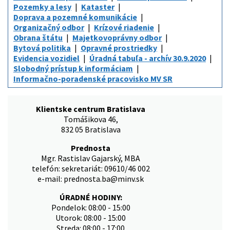
Pozemky a lesy
Kataster
Doprava a pozemné komunikácie
Organizačný odbor
Krízové riadenie
Obrana štátu
Majetkovoprávny odbor
Bytová politika
Opravné prostriedky
Evidencia vozidiel
Úradná tabuľa - archív 30.9.2020
Slobodný prístup k informáciam
Informačno-poradenské pracovisko MV SR
Klientske centrum Bratislava
Tomášikova 46,
832 05 Bratislava
Prednosta
Mgr. Rastislav Gajarský, MBA
telefón: sekretariát: 09610/46 002
e-mail: prednosta.ba@minv.sk
ÚRADNÉ HODINY:
Pondelok: 08:00 - 15:00
Utorok: 08:00 - 15:00
Streda: 08:00 - 17:00