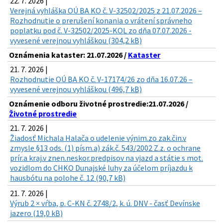
22. 7. 2026 |
Verejná vyhláška OÚ BA KO č. V-32502/2025 z 21.07.2026 –
Rozhodnutie o prerušení konania o vrátení správneho
poplatku pod č. V-32502/2025-KOL zo dňa 07.07.2026 -
vyvesené verejnou vyhláškou (304,2 kB)
Oznámenia kataster: 21.07.2026 /
Kataster
21. 7. 2026 |
Rozhodnutie OÚ BA KO č. V-17174/26 zo dňa 16.07.26 –
vyvesené verejnou vyhláškou (496,7 kB)
Oznámenie odboru životné prostredie:21.07.2026 /
Životné prostredie
21. 7. 2026 |
Žiadosť Michala Halača o udelenie výnim.zo zak.čin.v
zmysle §13 ods. (1) písm.a) zák.č. 543/2002 Z.z. o ochrane
prír.a kraj.v znen.neskor.predpisov na vjazd a státie s mot.
vozidlom do CHKO Dunajské luhy za účelom príjazdu k
hausbótu na polohe č. 12 (90,7 kB)
21. 7. 2026 |
Výrub 2 × vŕba, p. C-KN č. 2748/2, k. ú. DNV - časť Devínske
jazero (19,0 kB)