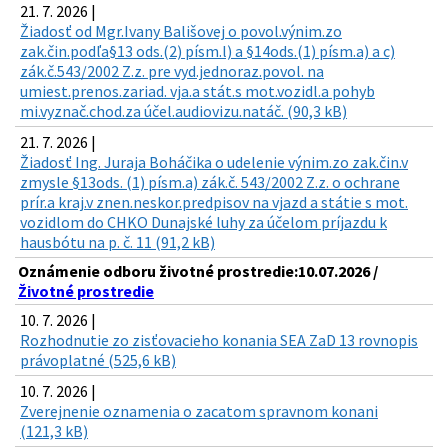
21. 7. 2026 |
Žiadosť od Mgr.Ivany Bališovej o povol.výnim.zo
zak.čin.podľa§13 ods.(2) písm.l) a §14ods.(1) písm.a) a c)
zák.č.543/2002 Z.z. pre vyd.jednoraz.povol. na
umiest.prenos.zariad. vja.a stát.s mot.vozidl.a pohyb
mi.vyznač.chod.za účel.audiovizu.natáč. (90,3 kB)
21. 7. 2026 |
Žiadosť Ing. Juraja Boháčika o udelenie výnim.zo zak.čin.v
zmysle §13ods. (1) písm.a) zák.č. 543/2002 Z.z. o ochrane
prír.a kraj.v znen.neskor.predpisov na vjazd a státie s mot.
vozidlom do CHKO Dunajské luhy za účelom príjazdu k
hausbótu na p. č. 11 (91,2 kB)
Oznámenie odboru životné prostredie:10.07.2026 /
Životné prostredie
10. 7. 2026 |
Rozhodnutie zo zisťovacieho konania SEA ZaD 13 rovnopis
právoplatné (525,6 kB)
10. 7. 2026 |
Zverejnenie oznamenia o zacatom spravnom konani
(121,3 kB)