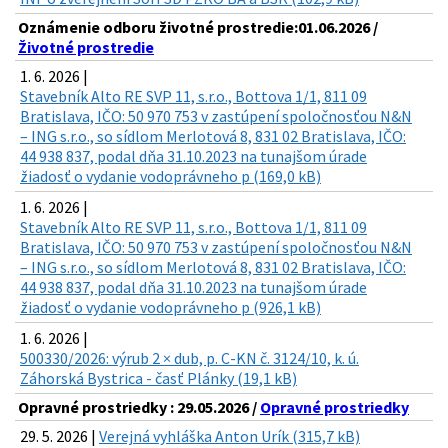
Oznámenie odboru životné prostredie:01.06.2026 /
Životné prostredie
1. 6. 2026 |
Stavebník Alto RE SVP 11, s.r.o., Bottova 1/1, 811 09
Bratislava, IČO: 50 970 753 v zastúpení spoločnosťou N&N
– ING s.r.o., so sídlom Merlotová 8, 831 02 Bratislava, IČO:
44 938 837, podal dňa 31.10.2023 na tunajšom úrade
žiadosť o vydanie vodoprávneho p (169,0 kB)
1. 6. 2026 |
Stavebník Alto RE SVP 11, s.r.o., Bottova 1/1, 811 09
Bratislava, IČO: 50 970 753 v zastúpení spoločnosťou N&N
– ING s.r.o., so sídlom Merlotová 8, 831 02 Bratislava, IČO:
44 938 837, podal dňa 31.10.2023 na tunajšom úrade
žiadosť o vydanie vodoprávneho p (926,1 kB)
1. 6. 2026 |
500330/2026: výrub 2 × dub, p. C-KN č. 3124/10, k. ú.
Záhorská Bystrica - časť Plánky (19,1 kB)
Opravné prostriedky : 29.05.2026 /
Opravné prostriedky
29. 5. 2026 |
Verejná vyhláška Anton Urík (315,7 kB)