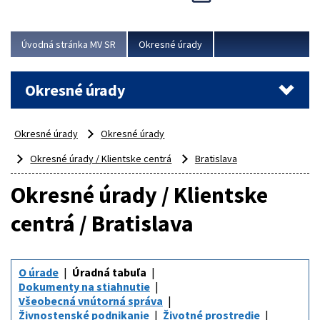
Novinky predstavili na...
Viac
Úvodná stránka MV SR
Okresné úrady
Okresné úrady
Okresné úrady
Okresné úrady
Okresné úrady / Klientske centrá
Bratislava
Okresné úrady / Klientske
centrá / Bratislava
O úrade
Úradná tabuľa
Dokumenty na stiahnutie
Všeobecná vnútorná správa
Živnostenské podnikanie
Životné prostredie