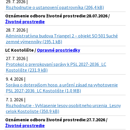
29. 7. 2026 |
Rozhodnutie o ustanovení opatrovníka (206,4 kB)
Oznámenie odboru životné prostredie:28.07.2026 /
Životné prostredie
28. 7. 2026 |
Administratívna budova Triangel 2 – objekt SO 501 Suché
zemné výmenníky (195,1 kB)
LC Kostolište /
Opravné prostriedky
27. 7. 2026 |
Protokol o prerokovaní správy k PSL 2027-2036_LC
Kostolište (231,9 kB)
9. 4. 2026 |
Správa o doterajšom hosp. a určení zásad na vyhotovenie
PSL 2027-2036_LC Kostolište (1,0 MB)
7. 1. 2026 |
Rozhodnutie - Vyhlasenie lesov osobitneho urcenia_Lesny
celok Kostoliste (350,9 kB)
Oznámenie odboru životné prostredie:27.7.2026 /
Životné prostredie