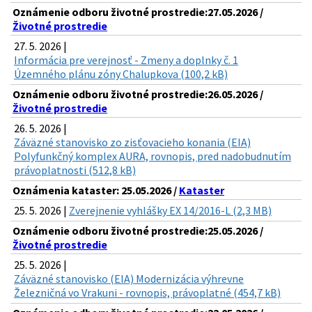
Oznámenie odboru životné prostredie:27.05.2026 /
Životné prostredie
27. 5. 2026 |
Informácia pre verejnosť - Zmeny a doplnky č. 1
Územného plánu zóny Chalupkova (100,2 kB)
Oznámenie odboru životné prostredie:26.05.2026 /
Životné prostredie
26. 5. 2026 |
Záväzné stanovisko zo zisťovacieho konania (EIA)
Polyfunkčný komplex AURA, rovnopis, pred nadobudnutím
právoplatnosti (512,8 kB)
Oznámenia kataster: 25.05.2026 /
Kataster
25. 5. 2026 |
Zverejnenie vyhlášky EX 14/2016-L (2,3 MB)
Oznámenie odboru životné prostredie:25.05.2026 /
Životné prostredie
25. 5. 2026 |
Záväzné stanovisko (EIA) Modernizácia výhrevne
Železničná vo Vrakuni - rovnopis, právoplatné (454,7 kB)