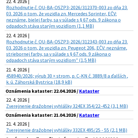
22. 4. 2026 |
Rozhodnutie č. OU-BA-OSZP3-2026/312370-003 zo dňa 23.
03. 2026 o tom, že vozidla zn. Mercedes Sprinter, EČV:
neznáme, bielej farby, sa v súlade s § 67 ods. 9 zákona o
odpadoch stáva starým vozidlom (1,1 MB)
22. 4. 2026 |
Rozhodnutie č. OU-BA-OSZP3-2026/312343-003 zo dňa 23.
03. 2026 o tom, že vozidla zn. Peugeot 206, EČV: neznáme,
striebornej farby, sa v súlade s § 67 ods. 9 zákona o
odpadoch stáva starým vozidlom" (1,5 MB)
21. 4. 2026 |
458940/2026; výrub 30 × strom, p. C-KN č. 3889/8 a ďalších ,
k. ú. Záhorská Bystrica (18,9 kB)
Oznámenia kataster: 22.04.2026 /
Kataster
22. 4. 2026 |
Zverejnenie dražobnej vyhlášky 324EX 354/22-452 (3,1 MB)
Oznámenia kataster: 21.04.2026 /
Kataster
21. 4. 2026 |
Zverejnenie dražobnej vyhlášky 332EX 495/25 - 55 (2,1 MB)