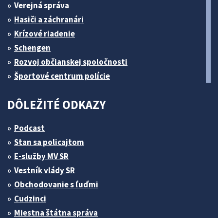
Verejná správa
Hasiči a záchranári
Krízové riadenie
Schengen
Rozvoj občianskej spoločnosti
Športové centrum polície
DÔLEŽITÉ ODKAZY
Podcast
Stan sa policajtom
E-služby MV SR
Vestník vlády SR
Obchodovanie s ľuďmi
Cudzinci
Miestna štátna správa