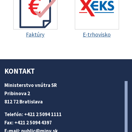
Faktúry
E-trhovisko
KONTAKT
Ministerstvo vnútra SR
Pribinova 2
812 72 Bratislava
Telefón: +421 2 5094 1111
Fax: +421 2 5094 4397
E-mail:
public@minv
.sk