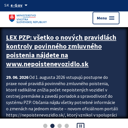
Preskocit na hlavný obsah
arrow_drop_down
SK
e-Gov
menu
Menu
Zastavit automatický posun upútavok
LEX PZP: všetko o nových pravidlách
kontroly povinného zmluvného
poistenia nájdete na
www.nepoistenevozidlo.sk
29. 06. 2026
Od 1. augusta 2026 vstupujú postupne do
praxe nové pravidlá povinného zmluvného poistenia,
ktoré radikálne znížia počet nepoistených vozidiel v
cestnej premávke a zavedú poriadok a spravodlivosť do
systému PZP. Občania nájdu všetky potrebné informácie
o zmenách na jednom mieste – novom oficiálnom portáli
https://nepoistenevozidlo.sk/, ktorý vznikol v spolupráci
Slovenskej kancelárie poisťovateľov (SKP), Slovenskej
pause_presentation
asociácie poisťovní (SLASPO) a Ministerstva vnútra SR.