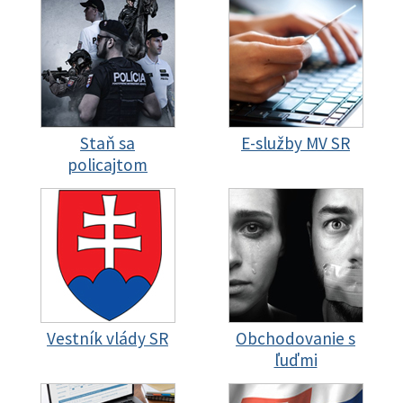
Staň sa
E-služby MV SR
policajtom
Vestník vlády SR
Obchodovanie s
ľuďmi