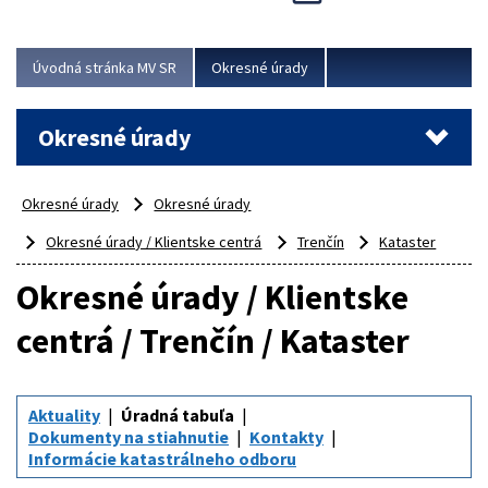
Novinky predstavili na...
Viac
Úvodná stránka MV SR
Okresné úrady
Okresné úrady
Okresné úrady
Okresné úrady
Okresné úrady / Klientske centrá
Trenčín
Kataster
Okresné úrady / Klientske
centrá / Trenčín / Kataster
Aktuality
Úradná tabuľa
Dokumenty na stiahnutie
Kontakty
Informácie katastrálneho odboru