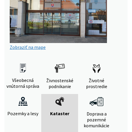
Zobraziť na mape
Všeobecná
Živnostenské
Životné
vnútorná správa
podnikanie
prostredie
Pozemky a lesy
Kataster
Doprava a
pozemné
komunikácie