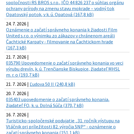
spoločnosti RS BROS s.r.o., IČO 44 826 237 o súhlas orgánu
ochrany prírody na zmenu stavu mokrade – vodný tok
Opatovský potok, v k. ú. Opatová (167,8 kB)
24. 7. 2026 |
Oznámenie o začatí správneho konania k žiadosti Film
United s.r.o. o výnimku zo zákazov v chránenom areáli
Čachtické Karpaty - filmovanie na Čachtickom hrade
(167,3 kB)
21. 7. 2026 |
035790 Upovedomenie o začatí správneho konania vo veci
výrubu drevín, k. ú. Trenčianske Biskupice, žiadateľ MHSL
m. r. o (193,7 kB)
21. 7. 2026 |
Ľudova 50 II (240,8 kB)
20. 7. 2026 |
035403 upovedomenie o začatí správneho konania,
žiadateľ FO, k. u. Dolná Súča (370,7 kB)
16. 7. 2026 |
Turisticko-spoločenské podujatie „31. ročník výstupu na
Vtáčnik pri príležitosti 82. výročia SNP“ - oznámenie o
začatí správneho konania (151,1 kB)