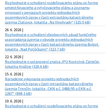
Rozhodnutie o schválení rozdeľovacieho plánu vo forme
umiestňovacieho a vytyčovacieho plánu a zoznamu
vyrovnaní v peniazoch projektu jednoduchých
pozemkových úprav v časti extravilánu katastrálneho
územia Zlatovce, lokalita „Na Vinohrady“ (325,0 kB)
26. 6. 2026 |
Rozhodnutie o schválení všeobecných zásad funkčného
usporiadania územia v obvode projektu jednoduchých
pozemkových úprav v časti katastrálneho územia Bobot,
lokalita „Nad Potôčkami“ (323,7 kB)
22. 6. 2026 |
Rozhodnutie o ustanovení znalca JPU Kostolná-Záriečie,
lokalita Hrúštie (320,6 kB)
15. 6. 2026 |
Nariadenie vykonania projektu jednoduchých
pozemkových úprav v časti intravilánu katastrálneho
územia Trenčín, lokalita „CKN p.č. 3488/95 a EKN p.č.
2287“ (898,3 kB)
10. 6. 2026 |
Rozhodnutie o schválení rozdeľovacieho plánu vo forme