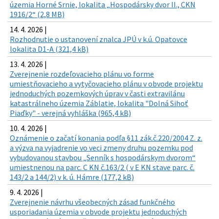
územia Horné Srnie, lokalita „Hospodársky dvor II., CKN
1916/2“ (2,8 MB)
14. 4. 2026 |
Rozhodnutie o ustanovení znalca JPÚ v k.ú. Opatovce
lokalita D1-A (321,4 kB)
13. 4. 2026 |
Zverejnenie rozdeľovacieho plánu vo forme
umiestňovacieho a vytyčovacieho plánu v obvode projektu
jednoduchých pozemkových úprav v časti extravilánu
katastrálneho územia Záblatie, lokalita "Dolná Sihoť
Piaďky" - verejná vyhláška (965,4 kB)
10. 4. 2026 |
Oznámenie o začatí konania podľa §11 zák.č.220/2004 Z. z.
a výzva na vyjadrenie vo veci zmeny druhu pozemku pod
vybudovanou stavbou „Senník s hospodárskym dvorom“
umiestnenou na parc. C KN č.163/2 ( v E KN stave parc. č.
143/2 a 144/2) v k. ú. Hámre (177,2 kB)
9. 4. 2026 |
Zverejnenie návrhu všeobecných zásad funkčného
usporiadania územia v obvode projektu jednoduchých