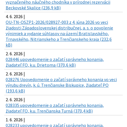
vyznačeného náučného chodníka v prírodnej rezervácii
Beckovské Skalice (236,9 kB)
4. 6. 2026 |
OU-TN-OSZP1-2026/028927-003 z 4. júna 2026 vo veci
žiadosti Západoslovenskej distribučnej, a. s. o povolenie
výnimiek a vydanie súhlasov na území Bratislavského,
Trnavského, Nitrianskeho a Trenčianskeho kraja (232,6
kB)
2. 6. 2026 |
028446 upovedomenie o začatí správneho konania,
žiadateľ FO, k.u. Drietoma (370,6 kB)
2. 6. 2026 |
028276 Upovedomenie o začatí správneho konania vo veci
výrubu drevín, k. ú. Trenčianske Biskupice, žiadateľ PO
(193,6 kB)
2. 6. 2026 |
028335 upovedomenie o začatí správneho konania,
žiadateľ FO, k.u. Trenčianska Turná (370,4 kB)
1. 6. 2026 |
028233 upovedomenie o začatí správneho konania,