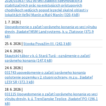
2026/033637-002 vo veci žiadosti spevňovacích a
stabilizačných prác na existujúcich prístupových
chodníkoch vedúcich popod lezecké skalné oblasti v
lokalitách Veľký Manín a Malý Manín (320,4 kB)
1. 7. 2026 |
Upovedomenie o začatí správneho konania vo veci výrubu
drevín, žiadateľ MSM Land systems, k. u. Zlatovce (371,9
kB)
25. 6. 2026 |
Stovka Považím III. (242,3 kB)
24. 6. 2026 |
Skautský tábor v k. ú. Stará Turá - oznámenie o začatí
správneho konania (147,0 kB)
24. 6. 2026 |
031743 upovedomenie o začatí správneho konania
oplotenie pozemku v 2. stupni ochrany, m.z.u., žiadateľ
LESY SR (372,3 kB)
18. 6. 2026 |
031115 Upovedomenie o začatí správneho konania vo veci
výrubu drevín, k. ú. Trenčianske Teplice, žiadateľ PO (196,1
kB)