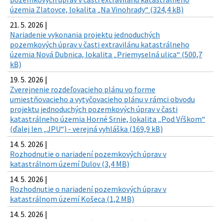
územia Zlatovce, lokalita „Na Vinohrady“ (324,4 kB)
21. 5. 2026 |
Nariadenie vykonania projektu jednoduchých
pozemkových úprav v časti extravilánu katastrálneho
územia Nová Dubnica, lokalita „Priemyselná ulica“ (500,7
kB)
19. 5. 2026 |
Zverejnenie rozdeľovacieho plánu vo forme
umiestňovacieho a vytyčovacieho plánu v rámci obvodu
projektu jednoduchých pozemkových úprav v časti
katastrálneho územia Horné Srnie, lokalita „Pod Vŕškom“
(ďalej len „JPU“) - verejná vyhláška (169,9 kB)
14. 5. 2026 |
Rozhodnutie o nariadení pozemkových úprav v
katastrálnom území Dulov (3,4 MB)
14. 5. 2026 |
Rozhodnutie o nariadení pozemkových úprav v
katastrálnom území Košeca (1,2 MB)
14. 5. 2026 |