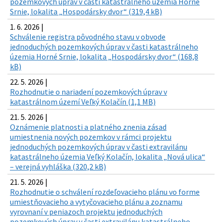
pozemkových úprav v časti katastrálneho územia Horné
Srnie, lokalita „Hospodársky dvor“ (319,4 kB)
1. 6. 2026 |
Schválenie registra pôvodného stavu v obvode
jednoduchých pozemkových úprav v časti katastrálneho
územia Horné Srnie, lokalita „Hospodársky dvor“ (168,8
kB)
22. 5. 2026 |
Rozhodnutie o nariadení pozemkových úprav v
katastrálnom území Veľký Kolačín (1,1 MB)
21. 5. 2026 |
Oznámenie platnosti a platného znenia zásad
umiestnenia nových pozemkov v rámci projektu
jednoduchých pozemkových úprav v časti extravilánu
katastrálneho územia Veľký Kolačín, lokalita „Nová ulica“
– verejná vyhláška (320,2 kB)
21. 5. 2026 |
Rozhodnutie o schválení rozdeľovacieho plánu vo forme
umiestňovacieho a vytyčovacieho plánu a zoznamu
vyrovnaní v peniazoch projektu jednoduchých
pozemkových úprav v časti extravilánu katastrálneho