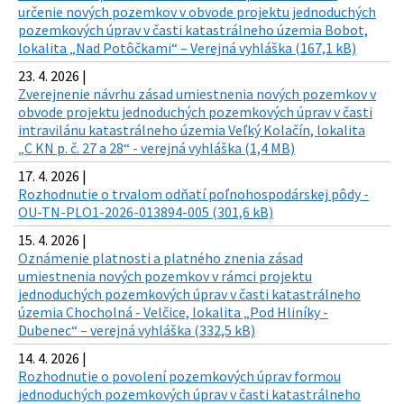
určenie nových pozemkov v obvode projektu jednoduchých
pozemkových úprav v časti katastrálneho územia Bobot,
lokalita „Nad Potôčkami“ – Verejná vyhláška (167,1 kB)
23. 4. 2026 |
Zverejnenie návrhu zásad umiestnenia nových pozemkov v
obvode projektu jednoduchých pozemkových úprav v časti
intravilánu katastrálneho územia Veľký Kolačín, lokalita
„C KN p. č. 27 a 28“ - verejná vyhláška (1,4 MB)
17. 4. 2026 |
Rozhodnutie o trvalom odňatí poľnohospodárskej pôdy -
OU-TN-PLO1-2026-013894-005 (301,6 kB)
15. 4. 2026 |
Oznámenie platnosti a platného znenia zásad
umiestnenia nových pozemkov v rámci projektu
jednoduchých pozemkových úprav v časti katastrálneho
územia Chocholná - Velčice, lokalita „Pod Hliníky -
Dubenec“ – verejná vyhláška (332,5 kB)
14. 4. 2026 |
Rozhodnutie o povolení pozemkových úprav formou
jednoduchých pozemkových úprav v časti katastrálneho