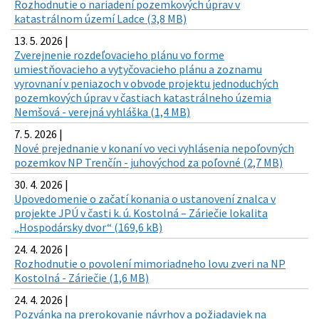
Rozhodnutie o nariadení pozemkových úprav v
katastrálnom území Ladce (3,8 MB)
13. 5. 2026 |
Zverejnenie rozdeľovacieho plánu vo forme
umiestňovacieho a vytyčovacieho plánu a zoznamu
vyrovnaní v peniazoch v obvode projektu jednoduchých
pozemkových úprav v častiach katastrálneho územia
Nemšová - verejná vyhláška (1,4 MB)
7. 5. 2026 |
Nové prejednanie v konaní vo veci vyhlásenia nepoľovných
pozemkov NP Trenčín - juhovýchod za poľovné (2,7 MB)
30. 4. 2026 |
Upovedomenie o začatí konania o ustanovení znalca v
projekte JPÚ v časti k. ú. Kostolná – Záriečie lokalita
„Hospodársky dvor“ (169,6 kB)
24. 4. 2026 |
Rozhodnutie o povolení mimoriadneho lovu zveri na NP
Kostolná - Záriečie (1,6 MB)
24. 4. 2026 |
Pozvánka na prerokovanie návrhov a požiadaviek na