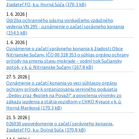
žiadateľ FO, k.u. Horná Súča (370,3 kB)
1. 6. 2026 |
Údržba ochranného pásma vonkajšieho vzdušného
vedenia VN 295 - oznámenie o začatí správneho konania
(154,5 kB)
1. 6. 2026 |
Oznámenie o začatí správneho konania k žiadosti Obce
Nitrianske Sučany, IČO 00 318 353 o súhlas orgánu ochrany
prírody na zmenu stavu mokrade – vodný tok Sučiansky
potok, v k. ú. Nitrianske Sučany (167,8 kB)
27. 5. 2026 |
Oznámenie o začatí konania vo veci súhlasov orgánu
ochrany prírody k organizovaniu verejného podujatia
„Dedov zraz 4koliek na Považí“ a povolenia výnimky zo
zákazu jazdenia a státia vozidlom v CHKO Kysuce v k. ú.
Horná Mariková (170,3 kB)
21. 5. 2026 |
026030 upovedomenie o začatí správneho konania,
žiadateľ FO, k.u. Dolná Súča (370,8 kB)