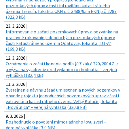
pozemkových úprav v časti intravilánu katastrálneho
územia Trenčín, lokalita CKN p.č. 3488/95 a EKN p.č. 2287
(322,3 kB)
23. 3. 2026 |
Informovanie o začatí pozemkových úprav a pozvánka na
pracovné rokovanie jednoduchých pozemkových úprav v
časti katastrálneho územia Opatovce, lokalita „D1-A“
(169,3 kB)
12. 3. 2026 |
Oznámenie o začatí konania podľa §17 zák.č.220/2004 Z. z.
a výzva na vyjadrenie pred vydaním rozhodnutia – verejná
vyhláška (182,4 kB)
11. 3. 2026 |
Zverejnenie návrhu zásad umiestnenia nových pozemkov v
obvode projektu jednoduchých pozemkových úprav v časti
extravilánu katastrálneho územia Veľký Kolačín, lokalita
„Nová ulica“ – verejná vyhláška (320,8 kB)
9. 3. 2026 |
Rozhodnutie o povolení mimoriadneho lovu zveri –
Verejná vyhláška (3,0 MB)