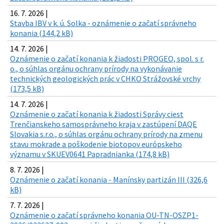
16. 7. 2026 |
Stavba IBV v k. ú. Solka - oznámenie o začatí správneho
konania (144,2 kB)
14. 7. 2026 |
Oznámenie o začatí konania k žiadosti PROGEO, spol. s r.
o., o súhlas orgánu ochrany prírody na vykonávanie
technických geologických prác v CHKO Strážovské vrchy
(173,5 kB)
14. 7. 2026 |
Oznámenie o začatí konania k žiadosti Správy ciest
Trenčianskeho samosprávneho kraja v zastúpení DAQE
Slovakia s.r.o., o súhlas orgánu ochrany prírody na zmenu
stavu mokrade a poškodenie biotopov európskeho
významu v SKUEV0641 Papradnianka (174,8 kB)
8. 7. 2026 |
Oznámenie o začatí konania - Manínsky partizán III (326,6
kB)
7. 7. 2026 |
Oznámenie o začatí správneho konania OU-TN-OSZP1-