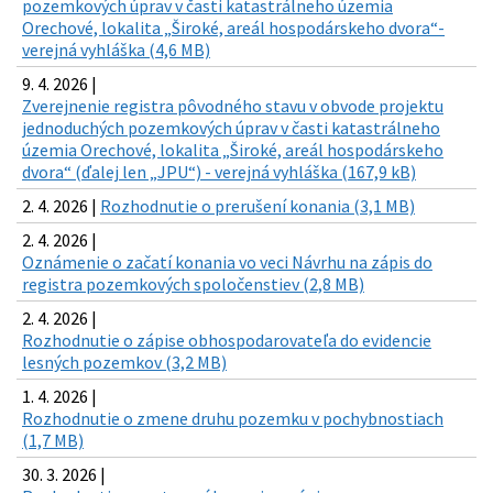
pozemkových úprav v časti katastrálneho územia
Orechové, lokalita „Široké, areál hospodárskeho dvora“-
verejná vyhláška (4,6 MB)
9. 4. 2026 |
Zverejnenie registra pôvodného stavu v obvode projektu
jednoduchých pozemkových úprav v časti katastrálneho
územia Orechové, lokalita „Široké, areál hospodárskeho
dvora“ (ďalej len „JPU“) - verejná vyhláška (167,9 kB)
2. 4. 2026 |
Rozhodnutie o prerušení konania (3,1 MB)
2. 4. 2026 |
Oznámenie o začatí konania vo veci Návrhu na zápis do
registra pozemkových spoločenstiev (2,8 MB)
2. 4. 2026 |
Rozhodnutie o zápise obhospodarovateľa do evidencie
lesných pozemkov (3,2 MB)
1. 4. 2026 |
Rozhodnutie o zmene druhu pozemku v pochybnostiach
(1,7 MB)
30. 3. 2026 |