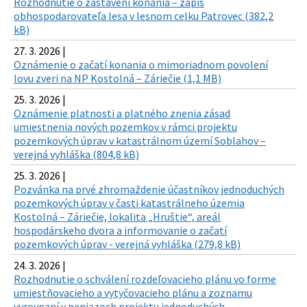
Rozhodnutie o zastavení konania – zápis
obhospodarovateľa lesa v lesnom celku Patrovec (382,2
kB)
27. 3. 2026 |
Oznámenie o začatí konania o mimoriadnom povolení
lovu zveri na NP Kostolná – Záriečie (1,1 MB)
25. 3. 2026 |
Oznámenie platnosti a platného znenia zásad
umiestnenia nových pozemkov v rámci projektu
pozemkových úprav v katastrálnom území Soblahov –
verejná vyhláška (804,8 kB)
25. 3. 2026 |
Pozvánka na prvé zhromaždenie účastníkov jednoduchých
pozemkových úprav v časti katastrálneho územia
Kostolná – Záriečie, lokalita „Hruštie“, areál
hospodárskeho dvora a informovanie o začatí
pozemkových úprav - verejná vyhláška (279,8 kB)
24. 3. 2026 |
Rozhodnutie o schválení rozdeľovacieho plánu vo forme
umiestňovacieho a vytyčovacieho plánu a zoznamu
vyrovnaní v peniazoch projektu jednoduchých