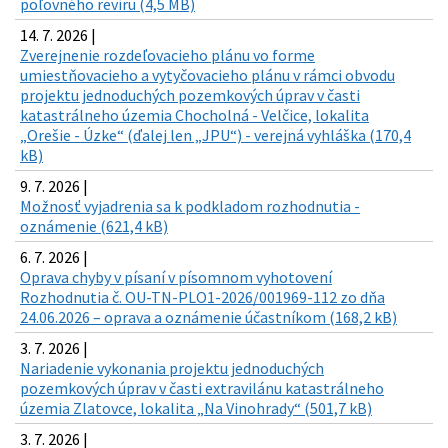
poľovného revíru (4,5 MB)
14. 7. 2026 |
Zverejnenie rozdeľovacieho plánu vo forme
umiestňovacieho a vytyčovacieho plánu v rámci obvodu
projektu jednoduchých pozemkových úprav v časti
katastrálneho územia Chocholná - Velčice, lokalita
„Orešie - Úzke“ (ďalej len „JPU“) - verejná vyhláška (170,4
kB)
9. 7. 2026 |
Možnosť vyjadrenia sa k podkladom rozhodnutia -
oznámenie (621,4 kB)
6. 7. 2026 |
Oprava chyby v písaní v písomnom vyhotovení
Rozhodnutia č. OU-TN-PLO1-2026/001969-112 zo dňa
24.06.2026 – oprava a oznámenie účastníkom (168,2 kB)
3. 7. 2026 |
Nariadenie vykonania projektu jednoduchých
pozemkových úprav v časti extravilánu katastrálneho
územia Zlatovce, lokalita „Na Vinohrady“ (501,7 kB)
3. 7. 2026 |