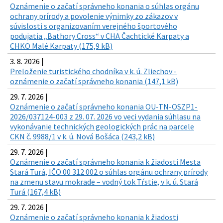
Oznámenie o začatí správneho konania o súhlas orgánu
ochrany prírody a povolenie výnimky zo zákazov v
súvislosti s organizovaním verejného športového
podujatia „Bathory Cross“ v CHA Čachtické Karpaty a
CHKO Malé Karpaty (175,9 kB)
3. 8. 2026 |
Preloženie turistického chodníka v k. ú. Zliechov -
oznámenie o začatí správneho konania (147,1 kB)
29. 7. 2026 |
Oznámenie o začatí správneho konania OU-TN-OSZP1-
2026/037124-003 z 29. 07. 2026 vo veci vydania súhlasu na
vykonávanie technických geologických prác na parcele
CKN č. 9988/1 v k. ú. Nová Bošáca (243,2 kB)
29. 7. 2026 |
Oznámenie o začatí správneho konania k žiadosti Mesta
Stará Turá, IČO 00 312 002 o súhlas orgánu ochrany prírody
na zmenu stavu mokrade – vodný tok Tŕstie, v k. ú. Stará
Turá (167,4 kB)
29. 7. 2026 |
Oznámenie o začatí správneho konania k žiadosti