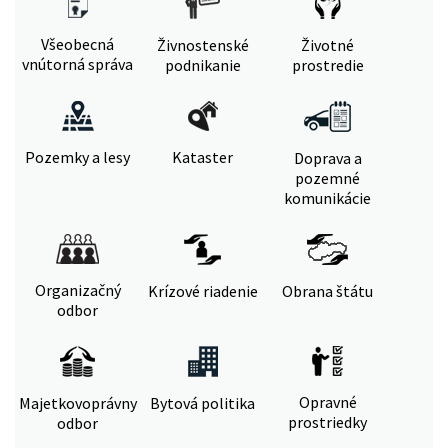
Všeobecná
Živnostenské
Životné
vnútorná správa
podnikanie
prostredie
Pozemky a lesy
Kataster
Doprava a
pozemné
komunikácie
Organizačný
Krízové riadenie
Obrana štátu
odbor
Opravné
Majetkovoprávny
Bytová politika
prostriedky
odbor