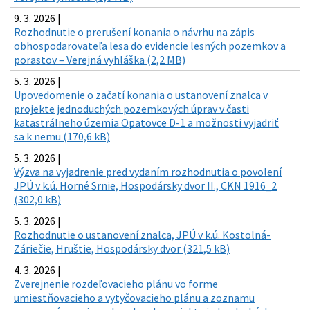
9. 3. 2026 |
Rozhodnutie o prerušení konania o návrhu na zápis
obhospodarovateľa lesa do evidencie lesných pozemkov a
porastov – Verejná vyhláška (2,2 MB)
5. 3. 2026 |
Upovedomenie o začatí konania o ustanovení znalca v
projekte jednoduchých pozemkových úprav v časti
katastrálneho územia Opatovce D-1 a možnosti vyjadriť
sa k nemu (170,6 kB)
5. 3. 2026 |
Výzva na vyjadrenie pred vydaním rozhodnutia o povolení
JPÚ v k.ú. Horné Srnie, Hospodársky dvor II., CKN 1916_2
(302,0 kB)
5. 3. 2026 |
Rozhodnutie o ustanovení znalca, JPÚ v k.ú. Kostolná-
Záriečie, Hruštie, Hospodársky dvor (321,5 kB)
4. 3. 2026 |
Zverejnenie rozdeľovacieho plánu vo forme
umiestňovacieho a vytyčovacieho plánu a zoznamu