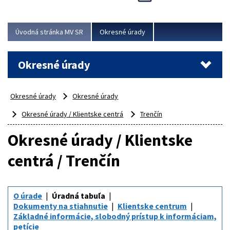
Novinky predstavili na...
Viac
Úvodná stránka MV SR
Okresné úrady
Okresné úrady
Okresné úrady
Okresné úrady
Okresné úrady / Klientske centrá
Trenčín
Okresné úrady / Klientske
centrá / Trenčín
O úrade
Úradná tabuľa
Dokumenty na stiahnutie
Klientske centrum
Základné informácie, slobodný prístup k informáciam,
petície