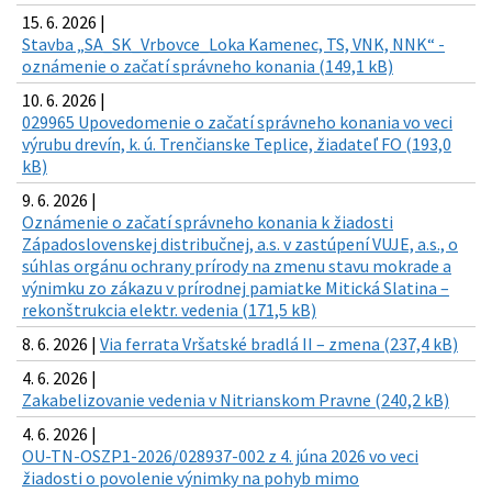
15. 6. 2026 |
Stavba „SA_SK_Vrbovce_Loka Kamenec, TS, VNK, NNK“ -
oznámenie o začatí správneho konania (149,1 kB)
10. 6. 2026 |
029965 Upovedomenie o začatí správneho konania vo veci
výrubu drevín, k. ú. Trenčianske Teplice, žiadateľ FO (193,0
kB)
9. 6. 2026 |
Oznámenie o začatí správneho konania k žiadosti
Západoslovenskej distribučnej, a.s. v zastúpení VUJE, a.s., o
súhlas orgánu ochrany prírody na zmenu stavu mokrade a
výnimku zo zákazu v prírodnej pamiatke Mitická Slatina –
rekonštrukcia elektr. vedenia (171,5 kB)
8. 6. 2026 |
Via ferrata Vršatské bradlá II – zmena (237,4 kB)
4. 6. 2026 |
Zakabelizovanie vedenia v Nitrianskom Pravne (240,2 kB)
4. 6. 2026 |
OU-TN-OSZP1-2026/028937-002 z 4. júna 2026 vo veci
žiadosti o povolenie výnimky na pohyb mimo