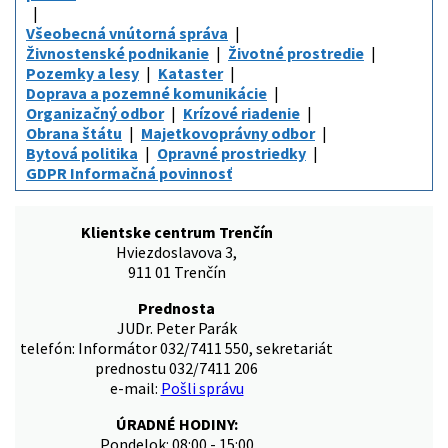
Všeobecná vnútorná správa
Živnostenské podnikanie
Životné prostredie
Pozemky a lesy
Kataster
Doprava a pozemné komunikácie
Organizačný odbor
Krízové riadenie
Obrana štátu
Majetkovoprávny odbor
Bytová politika
Opravné prostriedky
GDPR Informačná povinnosť
Klientske centrum Trenčín
Hviezdoslavova 3,
911 01 Trenčín
Prednosta
JUDr. Peter Parák
telefón: Informátor 032/7411 550, sekretariát
prednostu 032/7411 206
e-mail:
Pošli správu
ÚRADNÉ HODINY:
Pondelok: 08:00 - 15:00