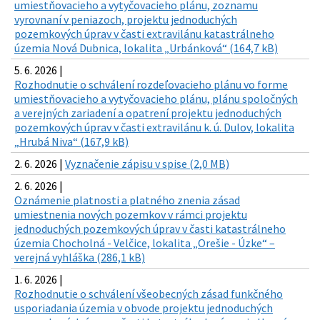
umiestňovacieho a vytyčovacieho plánu, zoznamu
vyrovnaní v peniazoch, projektu jednoduchých
pozemkových úprav v časti extravilánu katastrálneho
územia Nová Dubnica, lokalita „Urbánková“ (164,7 kB)
5. 6. 2026 |
Rozhodnutie o schválení rozdeľovacieho plánu vo forme
umiestňovacieho a vytyčovacieho plánu, plánu spoločných
a verejných zariadení a opatrení projektu jednoduchých
pozemkových úprav v časti extravilánu k. ú. Dulov, lokalita
„Hrubá Niva“ (167,9 kB)
2. 6. 2026 |
Vyznačenie zápisu v spise (2,0 MB)
2. 6. 2026 |
Oznámenie platnosti a platného znenia zásad
umiestnenia nových pozemkov v rámci projektu
jednoduchých pozemkových úprav v časti katastrálneho
územia Chocholná - Velčice, lokalita „Orešie - Úzke“ –
verejná vyhláška (286,1 kB)
1. 6. 2026 |
Rozhodnutie o schválení všeobecných zásad funkčného
usporiadania územia v obvode projektu jednoduchých