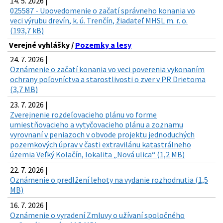
14. 5. 2026 |
025587 - Upovedomenie o začatí správneho konania vo
veci výrubu drevín, k. ú. Trenčín, žiadateľ MHSL m. r. o.
(193,7 kB)
Verejné vyhlášky /
Pozemky a lesy
24. 7. 2026 |
Oznámenie o začatí konania vo veci poverenia vykonaním
ochrany poľovníctva a starostlivosti o zver v PR Drietoma
(3,7 MB)
23. 7. 2026 |
Zverejnenie rozdeľovacieho plánu vo forme
umiestňovacieho a vytyčovacieho plánu a zoznamu
vyrovnaní v peniazoch v obvode projektu jednoduchých
pozemkových úprav v časti extravilánu katastrálneho
územia Veľký Kolačín, lokalita „Nová ulica“ (1,2 MB)
22. 7. 2026 |
Oznámenie o predlžení lehoty na vydanie rozhodnutia (1,5
MB)
16. 7. 2026 |
Oznámenie o vyradení Zmluvy o užívaní spoločného