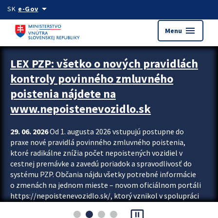
Preskocit na hlavný obsah
arrow_drop_down
SK
e-Gov
menu
Menu
Zastavit automatický posun upútavok
LEX PZP: všetko o nových pravidlách
kontroly povinného zmluvného
poistenia nájdete na
www.nepoistenevozidlo.sk
29. 06. 2026
Od 1. augusta 2026 vstupujú postupne do
praxe nové pravidlá povinného zmluvného poistenia,
ktoré radikálne znížia počet nepoistených vozidiel v
cestnej premávke a zavedú poriadok a spravodlivosť do
systému PZP. Občania nájdu všetky potrebné informácie
o zmenách na jednom mieste – novom oficiálnom portáli
https://nepoistenevozidlo.sk/, ktorý vznikol v spolupráci
Slovenskej kancelárie poisťovateľov (SKP), Slovenskej
pause_presentation
asociácie poisťovní (SLASPO) a Ministerstva vnútra SR.