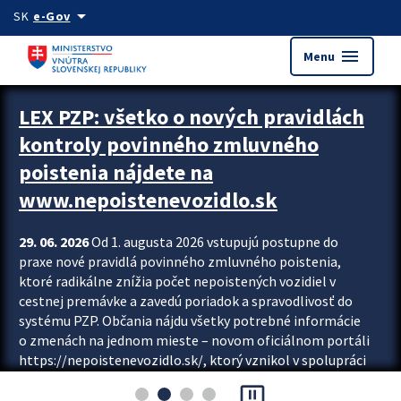
Preskocit na hlavný obsah
arrow_drop_down
SK
e-Gov
menu
Menu
Zastavit automatický posun upútavok
LEX PZP: všetko o nových pravidlách
kontroly povinného zmluvného
poistenia nájdete na
www.nepoistenevozidlo.sk
29. 06. 2026
Od 1. augusta 2026 vstupujú postupne do
praxe nové pravidlá povinného zmluvného poistenia,
ktoré radikálne znížia počet nepoistených vozidiel v
cestnej premávke a zavedú poriadok a spravodlivosť do
systému PZP. Občania nájdu všetky potrebné informácie
o zmenách na jednom mieste – novom oficiálnom portáli
https://nepoistenevozidlo.sk/, ktorý vznikol v spolupráci
Slovenskej kancelárie poisťovateľov (SKP), Slovenskej
pause_presentation
asociácie poisťovní (SLASPO) a Ministerstva vnútra SR.