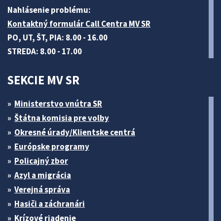
Nahlásenie problému:
Kontaktný formulár Call Centra MV SR
PO, UT, ŠT, PIA: 8.00 - 16.00
STREDA: 8.00 - 17.00
SEKCIE MV SR
Ministerstvo vnútra SR
Štátna komisia pre volby
Okresné úrady/Klientske centrá
Európske programy
Policajný zbor
Azyl a migrácia
Verejná správa
Hasiči a záchranári
Krízové riadenie