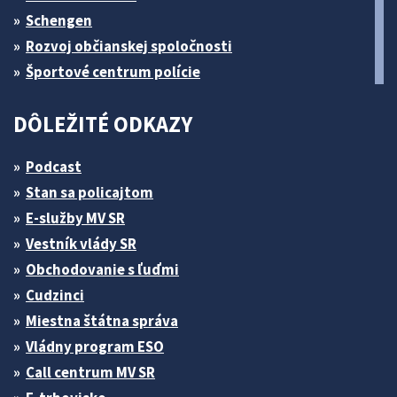
Schengen
Rozvoj občianskej spoločnosti
Športové centrum polície
DÔLEŽITÉ ODKAZY
Podcast
Stan sa policajtom
E-služby MV SR
Vestník vlády SR
Obchodovanie s ľuďmi
Cudzinci
Miestna štátna správa
Vládny program ESO
Call centrum MV SR