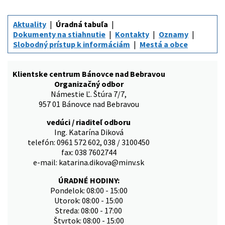
Aktuality
Úradná tabuľa
Dokumenty na stiahnutie
Kontakty
Oznamy
Slobodný prístup k informáciám
Mestá a obce
Klientske centrum Bánovce nad Bebravou
Organizačný odbor
Námestie Ľ. Štúra 7/7,
957 01 Bánovce nad Bebravou
vedúci / riaditeľ odboru
Ing. Katarína Diková
telefón: 0961 572 602, 038 / 3100450
fax: 038 7602744
e-mail: katarina.dikova@minv.sk
ÚRADNÉ HODINY:
Pondelok: 08:00 - 15:00
Utorok: 08:00 - 15:00
Streda: 08:00 - 17:00
Štvrtok: 08:00 - 15:00