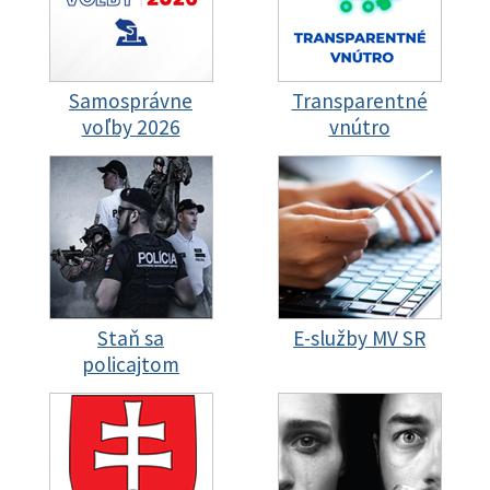
Samosprávne
Transparentné
voľby 2026
vnútro
Staň sa
E-služby MV SR
policajtom