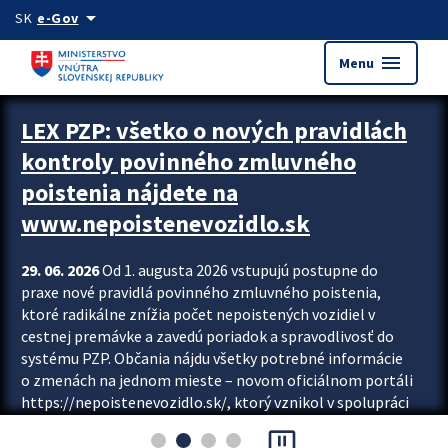
Preskocit na hlavný obsah
arrow_drop_down
SK
e-Gov
menu
Menu
Zastavit automatický posun upútavok
LEX PZP: všetko o nových pravidlách
kontroly povinného zmluvného
poistenia nájdete na
www.nepoistenevozidlo.sk
29. 06. 2026
Od 1. augusta 2026 vstupujú postupne do
praxe nové pravidlá povinného zmluvného poistenia,
ktoré radikálne znížia počet nepoistených vozidiel v
cestnej premávke a zavedú poriadok a spravodlivosť do
systému PZP. Občania nájdu všetky potrebné informácie
o zmenách na jednom mieste – novom oficiálnom portáli
https://nepoistenevozidlo.sk/, ktorý vznikol v spolupráci
Slovenskej kancelárie poisťovateľov (SKP), Slovenskej
pause_presentation
asociácie poisťovní (SLASPO) a Ministerstva vnútra SR.