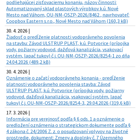
podliehajúcej zisťovaciemu konaniu, názov činnosti:
Automatizovaný sklad plastových výrobkov k.ú. Nové
Mesto nad Váhom, OU-NM-OSZP-2026/8462 , navrhovateľ:
Coopbox Eastern s.r.o., Nové Mesto nad Váhom (160,3 kB)
30. 4. 2026 |
Žiadosť o predĺženie platnosti vodoprávneho povolenia
na stavbu: Závod ULSTRUP PLAST, k.ú. Potvorice (prípojka
vody, požiarny vodovod, dažďová kanalizácia, vsakovací
systém, lapač tukov) č.j. OU-NM-OSZP-2026/8254-1 zo dňa
24.04.2026 (489,2 kB)
30. 4. 2026 |
Oznámenie o začatí vodoprávneho konania - predĺženie
platnosti vodoprávneho povolenia stavba: Závod
ULSTRUP PLAST, k.ú. Potvorice (prípojka vody, požiarny
vodovod, dažďová kanalizácia, vsakovací systém, lapač
tukov) č.j. OU-NM-OSZP-2026/8254-3, 29.04.2026 (319,6 kB)
17. 3. 2026 |
Informácia pre verejnosť podľa § 6 ods. 1 a oznámenie o
predložení oznámenia o strategickom dokumente podľa §
4 zákona č. 24/2006 Z. z. o posudzovaní vplyvov na životné
prostredie, dokument: Zmeny a doplnky č. 7 Územného