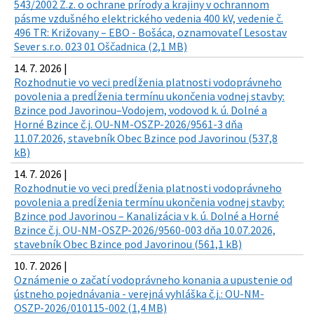
543/2002 Z.z. o ochrane prírody a krajiny v ochrannom
pásme vzdušného elektrického vedenia 400 kV, vedenie č.
496 TR: Križovany – EBO - Bošáca, oznamovateľ Lesostav
Sever s.r.o. 023 01 Oščadnica (2,1 MB)
14. 7. 2026 |
Rozhodnutie vo veci predĺženia platnosti vodoprávneho
povolenia a predĺženia termínu ukončenia vodnej stavby:
Bzince pod Javorinou–Vodojem, vodovod k. ú. Dolné a
Horné Bzince č.j. OU-NM-OSZP-2026/9561-3 dňa
11.07.2026, stavebník Obec Bzince pod Javorinou (537,8
kB)
14. 7. 2026 |
Rozhodnutie vo veci predĺženia platnosti vodoprávneho
povolenia a predĺženia termínu ukončenia vodnej stavby:
Bzince pod Javorinou – Kanalizácia v k. ú. Dolné a Horné
Bzince č.j. OU-NM-OSZP-2026/9560-003 dňa 10.07.2026,
stavebník Obec Bzince pod Javorinou (561,1 kB)
10. 7. 2026 |
Oznámenie o začatí vodoprávneho konania a upustenie od
ústneho pojednávania - verejná vyhláška č.j.: OU-NM-
OSZP-2026/010115-002 (1,4 MB)