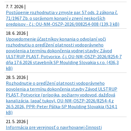
7. 7. 2026 |
Postúpenie rozhodnutia v zmysle par. 57 ods. 2 zákona č.
71/1967 Zb. o správnom konaní v znení neskorších
predpisov - č.j.: OU-NM-OSZP-2026/008254-008 (139,3 kB)
18. 6. 2026 |
Upovedomenie účastníkov konania o odvolaní voči
rozhodnutiu o predĺžení platnosti vodoprávneho
povolenia a termínu dokončenia vodnej stavby: Závod
ULSTRUP PLAST, Potvorice, č.j. OU-NM-OSZP-2026/8254-7
dňa 17.6.2026 stavebník SP Moulding Slovakia s.r.o. (436,3
kB)
28. 5. 2026 |
Rozhodnutie o predĺžení platnosti vodoprávneho
povolenia a termínu dokončenia stavby Závod ULSTRUP
PLAST, Potvorice (prípojka, požiarny vodovod, dažďová
kanalizácia, lapač tukov), OU-NM-OSZP-2026/8254-4 z
26.5.2026, PPR-Peter Pálka-SP Moulding Slovakia (524,1
kB)
21. 5. 2026 |
Informácia pre verejnosť o navrhovanej činnosti