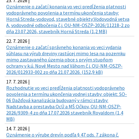
23. 7. 2026 |
Oznámenie o začatí konania vo veci predĺženia platnosti
vodoprávneho povolenia a termínu ukončenia stavby:
Horná Streda-vodovod, stavebné objekty:Vodovodná vetva
A, vodovodné odbočenia č.j. OU-NM-OSZP-2026/11218-2 zo
dňa 23.07.2026, stavebník Horná Streda (1,2 MB)
22. 7. 2026 |
Oznámenie o začatí správneho konania vo veci vydania
súhlasu na výrub dreviny rastúcej mimo lesa na pozemku
mimo zastavaného územia obce s prvým stupňom
ochrany v k.ú. Nové Mesto nad Váhom č.j. OU-NM-OSZP-
2026/012933-002 zo dňa 21.07.2026. (152,9 kB)
17. 7. 2026 |
Rozhodnutie vo veci predĺženia platnosti vodoprávneho
povolenia a termínu ukončenia vodnej stavby: objekt: SO-
06 Dažďová kanalizácia budovaný v rámci stavby:
Nadstavba a prestavba OcÚ a MŠ Očkov, OU-NM-OSZP-
2026/9309-4 zo dňa 17.07.2026 stavebník Royaldom (1,4
MB)
14. 7. 2026 |
Oznámenie o výrube drevín podľa § 47 ods. 7 zákona č.