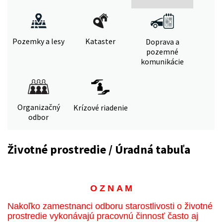
Pozemky a lesy
Kataster
Doprava a
pozemné
komunikácie
Organizačný
Krízové riadenie
odbor
Životné prostredie / Úradná tabuľa
O Z N A M
Nakoľko zamestnanci odboru starostlivosti o životné
prostredie vykonávajú pracovnú činnosť často aj