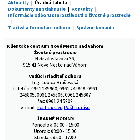
Aktuality
Úradná tabuľa
Dokumenty na stiahnutie
Kontakty
Informácie odboru starostlivosti o životné prostredie
Tlačivá a formuláre odboru
Správne konania
Klientske centrum Nové Mesto nad Váhom
Životné prostredie
Hviezdoslavova 36,
915 41 Nové Mesto nad Váhom
vedúci / riaditeľ odboru
Ing. Ľubica Hrušovská
telefón: 0961 245960, 0961 245808, 0961
245805, 0961 245806, 0961 245807
fax: 0961 24 5909
e-mail:
Pošli správu
,
Pošli správu
ÚRADNÉ HODINY:
Pondelok: 08:00 - 15:00
Utorok: 08:00 - 15:00
Streda: 08:00 - 17:00