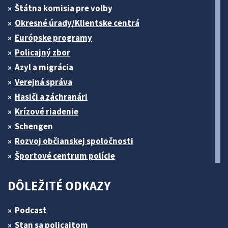
Štátna komisia pre volby
Okresné úrady/Klientske centrá
Európske programy
Policajný zbor
Azyl a migrácia
Verejná správa
Hasiči a záchranári
Krízové riadenie
Schengen
Rozvoj občianskej spoločnosti
Športové centrum polície
DÔLEŽITÉ ODKAZY
Podcast
Stan sa policajtom