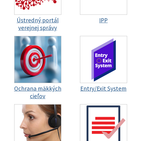
Ústredný portál
IPP
verejnej správy
Ochrana mäkkých
Entry/Exit System
cieľov