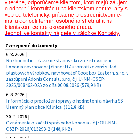
v teréne, odporúčame klientom, ktorí majú záujem
o odbornú konzultáciu na klientskom centre, aby si
vopred telefonicky, prípadne prostredníctvom e-
mailu dohodli termín osobného stretnutia na
klientskom centre okresného úradu.
Jednotlivé kontakty nájdete v záložke Kontakty.
Zverejnené dokumenty
6. 8. 2026 |
Rozhodnutie - Záväzné stanovisko zo zisťovacieho
konania navrhovanej činnosti Automatizovaný sklad
plastových výrobkov, navrhovateľ Coopbox Eastern, s.r.o. v
zastúpení Adonis Consult, s.r.o, č.j. U-NM-OSZP-
2026/008462-025 zo dňa 06.08.2026 (579,9 kB)
6. 8. 2026 |
Informácia o predložení správy o hodnotení a návrhu SS
Územný plán obce Kálnica. (112,8 kB)
30. 7. 2026 |
Oznámenie o začatí správneho konania - č.j.: OU-NM-
OSZP-2026/013293-2 (148,6 kB)