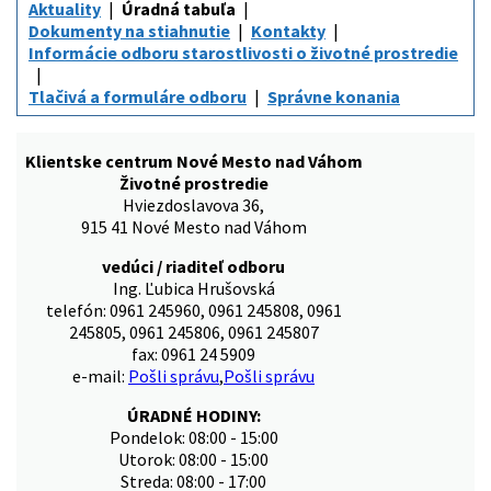
Aktuality
Úradná tabuľa
Dokumenty na stiahnutie
Kontakty
Informácie odboru starostlivosti o životné prostredie
Tlačivá a formuláre odboru
Správne konania
Klientske centrum Nové Mesto nad Váhom
Životné prostredie
Hviezdoslavova 36,
915 41 Nové Mesto nad Váhom
vedúci / riaditeľ odboru
Ing. Ľubica Hrušovská
telefón: 0961 245960, 0961 245808, 0961
245805, 0961 245806, 0961 245807
fax: 0961 24 5909
e-mail:
Pošli správu
,
Pošli správu
ÚRADNÉ HODINY:
Pondelok: 08:00 - 15:00
Utorok: 08:00 - 15:00
Streda: 08:00 - 17:00