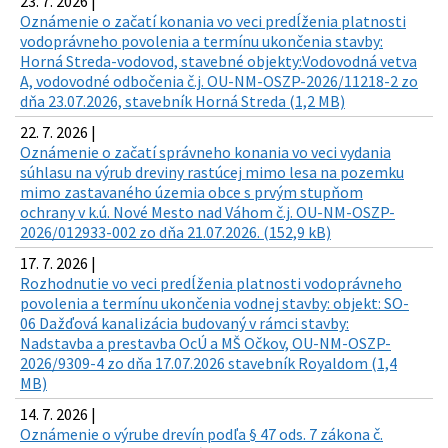
23. 7. 2026 |
Oznámenie o začatí konania vo veci predĺženia platnosti
vodoprávneho povolenia a termínu ukončenia stavby:
Horná Streda-vodovod, stavebné objekty:Vodovodná vetva
A, vodovodné odbočenia č.j. OU-NM-OSZP-2026/11218-2 zo
dňa 23.07.2026, stavebník Horná Streda (1,2 MB)
22. 7. 2026 |
Oznámenie o začatí správneho konania vo veci vydania
súhlasu na výrub dreviny rastúcej mimo lesa na pozemku
mimo zastavaného územia obce s prvým stupňom
ochrany v k.ú. Nové Mesto nad Váhom č.j. OU-NM-OSZP-
2026/012933-002 zo dňa 21.07.2026. (152,9 kB)
17. 7. 2026 |
Rozhodnutie vo veci predĺženia platnosti vodoprávneho
povolenia a termínu ukončenia vodnej stavby: objekt: SO-
06 Dažďová kanalizácia budovaný v rámci stavby:
Nadstavba a prestavba OcÚ a MŠ Očkov, OU-NM-OSZP-
2026/9309-4 zo dňa 17.07.2026 stavebník Royaldom (1,4
MB)
14. 7. 2026 |
Oznámenie o výrube drevín podľa § 47 ods. 7 zákona č.