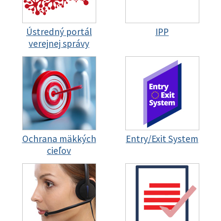
Ústredný portál
IPP
verejnej správy
Ochrana mäkkých
Entry/Exit System
cieľov