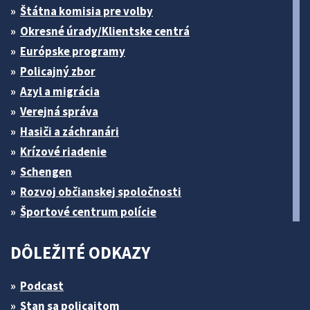
Štátna komisia pre volby
Okresné úrady/Klientske centrá
Európske programy
Policajný zbor
Azyl a migrácia
Verejná správa
Hasiči a záchranári
Krízové riadenie
Schengen
Rozvoj občianskej spoločnosti
Športové centrum polície
DÔLEŽITÉ ODKAZY
Podcast
Stan sa policajtom