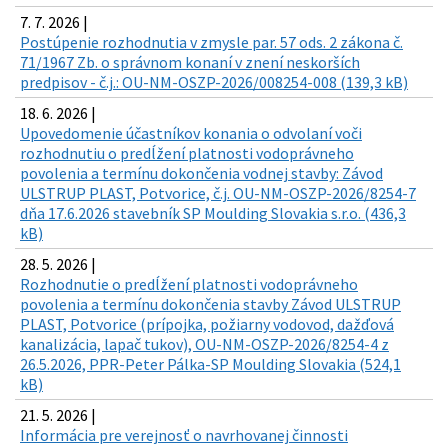
7. 7. 2026 |
Postúpenie rozhodnutia v zmysle par. 57 ods. 2 zákona č.
71/1967 Zb. o správnom konaní v znení neskorších
predpisov - č.j.: OU-NM-OSZP-2026/008254-008 (139,3 kB)
18. 6. 2026 |
Upovedomenie účastníkov konania o odvolaní voči
rozhodnutiu o predĺžení platnosti vodoprávneho
povolenia a termínu dokončenia vodnej stavby: Závod
ULSTRUP PLAST, Potvorice, č.j. OU-NM-OSZP-2026/8254-7
dňa 17.6.2026 stavebník SP Moulding Slovakia s.r.o. (436,3
kB)
28. 5. 2026 |
Rozhodnutie o predĺžení platnosti vodoprávneho
povolenia a termínu dokončenia stavby Závod ULSTRUP
PLAST, Potvorice (prípojka, požiarny vodovod, dažďová
kanalizácia, lapač tukov), OU-NM-OSZP-2026/8254-4 z
26.5.2026, PPR-Peter Pálka-SP Moulding Slovakia (524,1
kB)
21. 5. 2026 |
Informácia pre verejnosť o navrhovanej činnosti