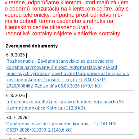
v teréne, odporúčame klientom, ktorí majú záujem
o odbornú konzultáciu na klientskom centre, aby si
vopred telefonicky, prípadne prostredníctvom e-
mailu dohodli termín osobného stretnutia na
klientskom centre okresného úradu.
Jednotlivé kontakty nájdete v záložke Kontakty.
Zverejnené dokumenty
6. 8. 2026 |
Rozhodnutie - Záväzné stanovisko zo zisťovacieho
konania navrhovanej činnosti Automatizovaný sklad
plastových výrobkov, navrhovateľ Coopbox Eastern, s.r.o. v
zastúpení Adonis Consult, s.r.o, č.j. U-NM-OSZP-
2026/008462-025 zo dňa 06.08.2026 (579,9 kB)
6. 8. 2026 |
Informácia o predložení správy o hodnotení a návrhu SS
Územný plán obce Kálnica. (112,8 kB)
30. 7. 2026 |
Oznámenie o začatí správneho konania - č.j.: OU-NM-
OSZP-2026/013293-2 (148,6 kB)