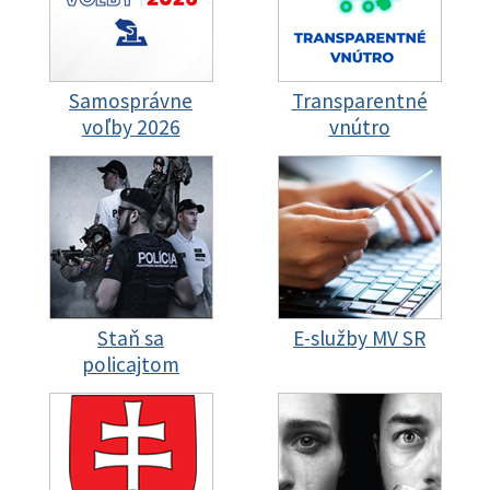
Samosprávne
Transparentné
voľby 2026
vnútro
Staň sa
E-služby MV SR
policajtom