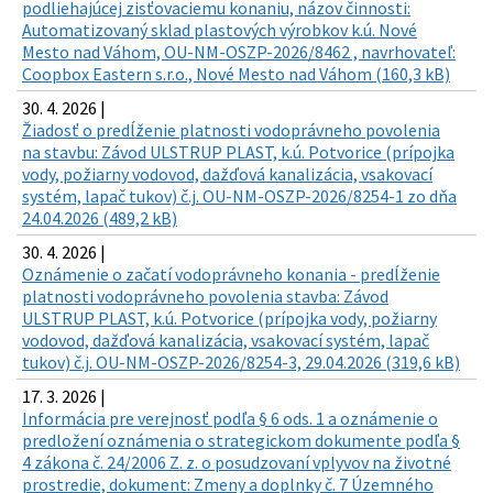
podliehajúcej zisťovaciemu konaniu, názov činnosti:
Automatizovaný sklad plastových výrobkov k.ú. Nové
Mesto nad Váhom, OU-NM-OSZP-2026/8462 , navrhovateľ:
Coopbox Eastern s.r.o., Nové Mesto nad Váhom (160,3 kB)
30. 4. 2026 |
Žiadosť o predĺženie platnosti vodoprávneho povolenia
na stavbu: Závod ULSTRUP PLAST, k.ú. Potvorice (prípojka
vody, požiarny vodovod, dažďová kanalizácia, vsakovací
systém, lapač tukov) č.j. OU-NM-OSZP-2026/8254-1 zo dňa
24.04.2026 (489,2 kB)
30. 4. 2026 |
Oznámenie o začatí vodoprávneho konania - predĺženie
platnosti vodoprávneho povolenia stavba: Závod
ULSTRUP PLAST, k.ú. Potvorice (prípojka vody, požiarny
vodovod, dažďová kanalizácia, vsakovací systém, lapač
tukov) č.j. OU-NM-OSZP-2026/8254-3, 29.04.2026 (319,6 kB)
17. 3. 2026 |
Informácia pre verejnosť podľa § 6 ods. 1 a oznámenie o
predložení oznámenia o strategickom dokumente podľa §
4 zákona č. 24/2006 Z. z. o posudzovaní vplyvov na životné
prostredie, dokument: Zmeny a doplnky č. 7 Územného