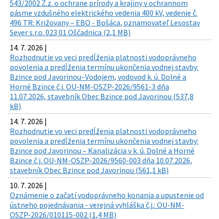
543/2002 Z.z. o ochrane prírody a krajiny v ochrannom
pásme vzdušného elektrického vedenia 400 kV, vedenie č.
496 TR: Križovany – EBO - Bošáca, oznamovateľ Lesostav
Sever s.r.o. 023 01 Oščadnica (2,1 MB)
14. 7. 2026 |
Rozhodnutie vo veci predĺženia platnosti vodoprávneho
povolenia a predĺženia termínu ukončenia vodnej stavby:
Bzince pod Javorinou–Vodojem, vodovod k. ú. Dolné a
Horné Bzince č.j. OU-NM-OSZP-2026/9561-3 dňa
11.07.2026, stavebník Obec Bzince pod Javorinou (537,8
kB)
14. 7. 2026 |
Rozhodnutie vo veci predĺženia platnosti vodoprávneho
povolenia a predĺženia termínu ukončenia vodnej stavby:
Bzince pod Javorinou – Kanalizácia v k. ú. Dolné a Horné
Bzince č.j. OU-NM-OSZP-2026/9560-003 dňa 10.07.2026,
stavebník Obec Bzince pod Javorinou (561,1 kB)
10. 7. 2026 |
Oznámenie o začatí vodoprávneho konania a upustenie od
ústneho pojednávania - verejná vyhláška č.j.: OU-NM-
OSZP-2026/010115-002 (1,4 MB)