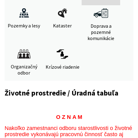
Pozemky a lesy
Kataster
Doprava a
pozemné
komunikácie
Organizačný
Krízové riadenie
odbor
Životné prostredie / Úradná tabuľa
O Z N A M
Nakoľko zamestnanci odboru starostlivosti o životné
prostredie vykonávajú pracovnú činnosť často aj