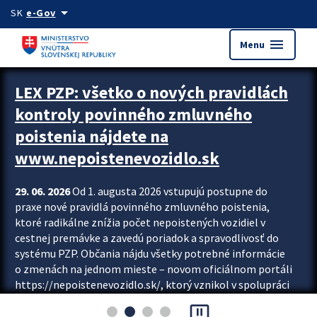
Preskocit na hlavný obsah
arrow_drop_down
SK
e-Gov
menu
Menu
Zastavit automatický posun upútavok
LEX PZP: všetko o nových pravidlách
kontroly povinného zmluvného
poistenia nájdete na
www.nepoistenevozidlo.sk
29. 06. 2026
Od 1. augusta 2026 vstupujú postupne do
praxe nové pravidlá povinného zmluvného poistenia,
ktoré radikálne znížia počet nepoistených vozidiel v
cestnej premávke a zavedú poriadok a spravodlivosť do
systému PZP. Občania nájdu všetky potrebné informácie
o zmenách na jednom mieste – novom oficiálnom portáli
https://nepoistenevozidlo.sk/, ktorý vznikol v spolupráci
Slovenskej kancelárie poisťovateľov (SKP), Slovenskej
pause_presentation
asociácie poisťovní (SLASPO) a Ministerstva vnútra SR.