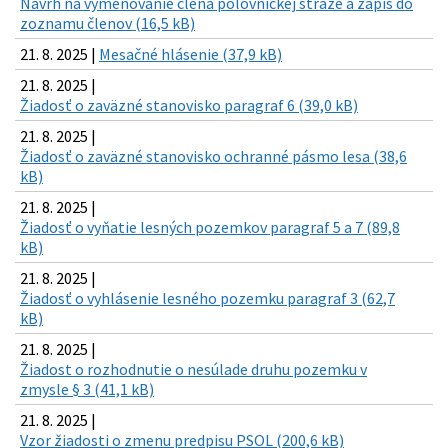
Návrh na vymenovanie člena poľovníckej stráže a zápis do
zoznamu členov (16,5 kB)
21. 8. 2025 |
Mesačné hlásenie (37,9 kB)
21. 8. 2025 |
Žiadosť o zaväzné stanovisko paragraf 6 (39,0 kB)
21. 8. 2025 |
Žiadosť o zaväzné stanovisko ochranné pásmo lesa (38,6
kB)
21. 8. 2025 |
Žiadosť o vyňatie lesných pozemkov paragraf 5 a 7 (89,8
kB)
21. 8. 2025 |
Žiadosť o vyhlásenie lesného pozemku paragraf 3 (62,7
kB)
21. 8. 2025 |
Žiadost o rozhodnutie o nesúlade druhu pozemku v
zmysle § 3 (41,1 kB)
21. 8. 2025 |
Vzor žiadosti o zmenu predpisu PSOL (200,6 kB)