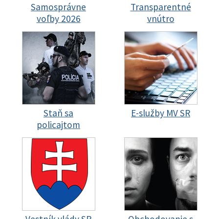
Samosprávne
Transparentné
voľby 2026
vnútro
Staň sa
E-služby MV SR
policajtom
Vestník vlády SR
Obchodovanie s