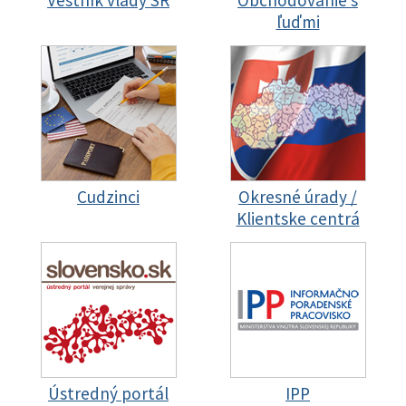
ľuďmi
Cudzinci
Okresné úrady /
Klientske centrá
Ústredný portál
IPP