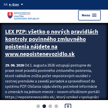
Preskocit na hlavný obsah
arrow_drop_down
SK
e-Gov
menu
Menu
Zastavit automatický posun upútavok
LEX PZP: všetko o nových pravidlách
kontroly povinného zmluvného
poistenia nájdete na
www.nepoistenevozidlo.sk
29. 06. 2026
Od 1. augusta 2026 vstupujú postupne do
praxe nové pravidlá povinného zmluvného poistenia,
ktoré radikálne znížia počet nepoistených vozidiel v
cestnej premávke a zavedú poriadok a spravodlivosť do
systému PZP. Občania nájdu všetky potrebné informácie
o zmenách na jednom mieste – novom oficiálnom portáli
https://nepoistenevozidlo.sk/, ktorý vznikol v spolupráci
Slovenskej kancelárie poisťovateľov (SKP), Slovenskej
pause_presentation
asociácie poisťovní (SLASPO) a Ministerstva vnútra SR.