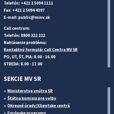
Telefón: +421 2 5094 1111
Fax: +421 2 5094 4397
E-mail:
public@minv
.sk
Call centrum:
Telefón: 0800 222 222
Nahlásenie problému:
Kontaktný formulár Call Centra MV SR
PO, UT, ŠT, PIA: 8.00 - 16.00
STREDA: 8.00 - 17.00
SEKCIE MV SR
Ministerstvo vnútra SR
Štátna komisia pre volby
Okresné úrady/Klientske centrá
Európske programy