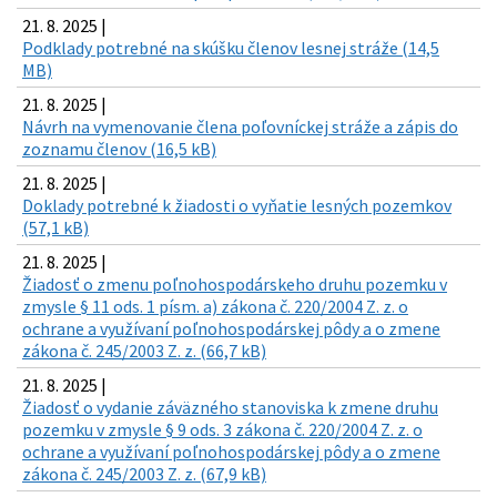
21. 8. 2025 |
Podklady potrebné na skúšku členov lesnej stráže (14,5
MB)
21. 8. 2025 |
Návrh na vymenovanie člena poľovníckej stráže a zápis do
zoznamu členov (16,5 kB)
21. 8. 2025 |
Doklady potrebné k žiadosti o vyňatie lesných pozemkov
(57,1 kB)
21. 8. 2025 |
Žiadosť o zmenu poľnohospodárskeho druhu pozemku v
zmysle § 11 ods. 1 písm. a) zákona č. 220/2004 Z. z. o
ochrane a využívaní poľnohospodárskej pôdy a o zmene
zákona č. 245/2003 Z. z. (66,7 kB)
21. 8. 2025 |
Žiadosť o vydanie záväzného stanoviska k zmene druhu
pozemku v zmysle § 9 ods. 3 zákona č. 220/2004 Z. z. o
ochrane a využívaní poľnohospodárskej pôdy a o zmene
zákona č. 245/2003 Z. z. (67,9 kB)