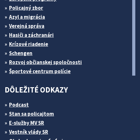
Policajný zbor
Azyl a migrácia
Verejná správa
Hasiči a záchranári
Krízové riadenie
Schengen
Rozvoj občianskej spoločnosti
Športové centrum polície
DÔLEŽITÉ ODKAZY
Podcast
Stan sa policajtom
E-služby MV SR
Vestník vlády SR