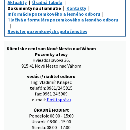
Aktuality
Úradná tabuľa
Dokumenty na stiahnutie
Kontakty
Informácie pozemkového a lesného odboru
Tlačivá a formuláre pozemkového a lesného odboru
Register pozemkových spoločenstiev
Klientske centrum Nové Mesto nad Váhom
Pozemky a lesy
Hviezdoslavova 36,
915 41 Nové Mesto nad Váhom
vedúci / riaditeľ odboru
Ing. Vladimír Knapec
telefón: 0961/24 5815
fax: 0961 24 5909
e-mail:
Pošli správu
ÚRADNÉ HODINY:
Pondelok: 08:00 - 15:00
Utorok: 08:00 - 15:00
Streda: 08:00 - 17:00