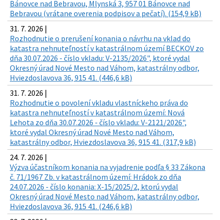
Bánovce nad Bebravou, Mlynská 3, 957 01 Bánovce nad
Bebravou (vrátane overenia podpisov a pečatí). (154,9 kB)
31. 7. 2026 |
Rozhodnutie o prerušení konania o návrhu na vklad do
katastra nehnuteľností v katastrálnom území BECKOV zo
dňa 30.07.2026 - číslo vkladu: V-2135/2026", ktoré vydal
Okresný úrad Nové Mesto nad Váhom, katastrálny odbor,
Hviezdoslavova 36, 915 41. (446,6 kB)
31. 7. 2026 |
Rozhodnutie o povolení vkladu vlastníckeho práva do
katastra nehnuteľností v katastrálnom území: Nová
Lehota zo dňa 30.07.2026 - číslo vkladu: V-2121/2026",
ktoré vydal Okresný úrad Nové Mesto nad Váhom,
katastrálny odbor, Hviezdoslavova 36, 915 41. (317,9 kB)
24. 7. 2026 |
Výzva účastníkom konania na vyjadrenie podľa § 33 Zákona
č. 71/1967 Zb. v katastrálnom území: Hrádok zo dňa
24.07.2026 - číslo konania: X-15/2025/2, ktorú vydal
Okresný úrad Nové Mesto nad Váhom, katastrálny odbor,
Hviezdoslavova 36, 915 41. (246,6 kB)