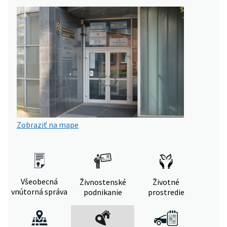
Zobraziť na mape
Všeobecná
Živnostenské
Životné
vnútorná správa
podnikanie
prostredie