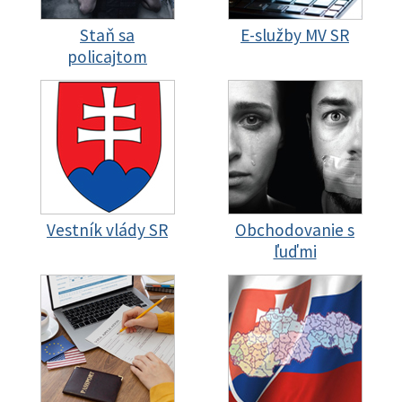
Staň sa
E-služby MV SR
policajtom
Vestník vlády SR
Obchodovanie s
ľuďmi