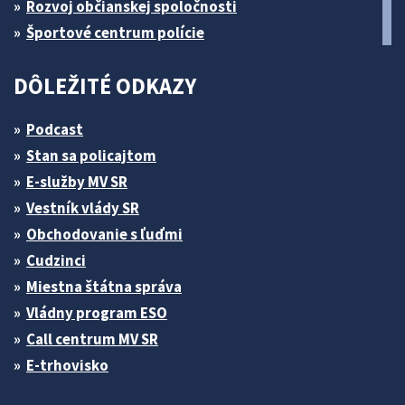
Rozvoj občianskej spoločnosti
Športové centrum polície
DÔLEŽITÉ ODKAZY
Podcast
Stan sa policajtom
E-služby MV SR
Vestník vlády SR
Obchodovanie s ľuďmi
Cudzinci
Miestna štátna správa
Vládny program ESO
Call centrum MV SR
E-trhovisko