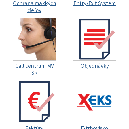
Ochrana mäkkých
Entry/Exit System
cieľov
Call centrum MV
Objednávky
SR
Faktúry
E-trhovisko