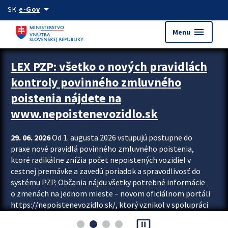
Preskocit na hlavný obsah
arrow_drop_down
SK
e-Gov
menu
Menu
Zastavit automatický posun upútavok
LEX PZP: všetko o nových pravidlách
kontroly povinného zmluvného
poistenia nájdete na
www.nepoistenevozidlo.sk
29. 06. 2026
Od 1. augusta 2026 vstupujú postupne do
praxe nové pravidlá povinného zmluvného poistenia,
ktoré radikálne znížia počet nepoistených vozidiel v
cestnej premávke a zavedú poriadok a spravodlivosť do
systému PZP. Občania nájdu všetky potrebné informácie
o zmenách na jednom mieste – novom oficiálnom portáli
https://nepoistenevozidlo.sk/, ktorý vznikol v spolupráci
Slovenskej kancelárie poisťovateľov (SKP), Slovenskej
pause_presentation
asociácie poisťovní (SLASPO) a Ministerstva vnútra SR.