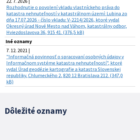
22. 7. 2026 |
Rozhodnutie o povolení vkladu vlastníckeho práva do
katastra nehnuteľností v katastrálnom území: Lubina zo
dňa 17.07.2026 - číslo vkladu: V-2214/2026, ktoré vydal
Okresný úrad Nové Mesto nad Váhom, katastrálny odbor,
Hviezdoslavova 36, 915 41. (376,5 kB)
Iné oznamy
7. 12. 2021 |
"Informačná povinnosť o spracovaní osobných údajov v
Informačnom systéme katastra nehnuteľností", ktoré
vydal Úrad geodézie kartografie a katastra Slovenskej
republiky, Chlumeckého 2, 820 12 Bratislava 212. (347,0
kB)
Dôležité oznamy