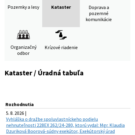
Pozemky a lesy
Kataster
Doprava a
pozemné
komunikácie
Organizačný
Krízové riadenie
odbor
Kataster / Úradná tabuľa
Rozhodnutia
5. 8. 2026 |
Vyhláška o dražbe spoluvlastníckeho podielu
nehnuteľnosti 228EX 262/24-280, ktorú vydal: Mgr. Klaudia
Dzuriková Boorová-súdny exekútor, Exekútorský úrad