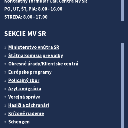
Kontaktný formulár Call Centra MV SR
PO, UT, ŠT, PIA: 8.00 - 16.00
STREDA: 8.00 - 17.00
SEKCIE MV SR
Ministerstvo vnútra SR
Štátna komisia pre volby
Okresné úrady/Klientske centrá
Európske programy
Policajný zbor
Azyl a migrácia
Verejná správa
Hasiči a záchranári
Krízové riadenie
Schengen