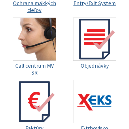
Ochrana mäkkých
Entry/Exit System
cieľov
Call centrum MV
Objednávky
SR
Faktúry
E-trhovisko