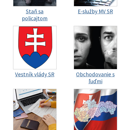
Staň sa
E-služby MV SR
policajtom
Vestník vlády SR
Obchodovanie s
ľuďmi