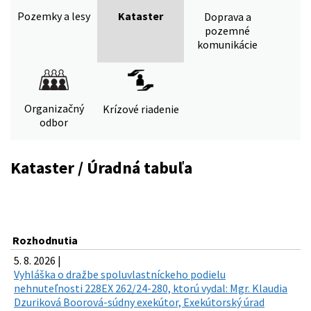
Pozemky a lesy
Kataster
Doprava a
pozemné
komunikácie
Organizačný
Krízové riadenie
odbor
Kataster / Úradná tabuľa
Rozhodnutia
5. 8. 2026 |
Vyhláška o dražbe spoluvlastníckeho podielu
nehnuteľnosti 228EX 262/24-280, ktorú vydal: Mgr. Klaudia
Dzuriková Boorová-súdny exekútor, Exekútorský úrad