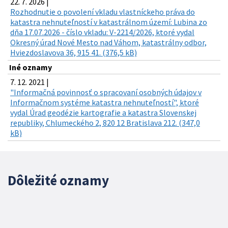
22. 7. 2026 |
Rozhodnutie o povolení vkladu vlastníckeho práva do
katastra nehnuteľností v katastrálnom území: Lubina zo
dňa 17.07.2026 - číslo vkladu: V-2214/2026, ktoré vydal
Okresný úrad Nové Mesto nad Váhom, katastrálny odbor,
Hviezdoslavova 36, 915 41. (376,5 kB)
Iné oznamy
7. 12. 2021 |
"Informačná povinnosť o spracovaní osobných údajov v
Informačnom systéme katastra nehnuteľností", ktoré
vydal Úrad geodézie kartografie a katastra Slovenskej
republiky, Chlumeckého 2, 820 12 Bratislava 212. (347,0
kB)
Dôležité oznamy