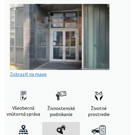
Zobraziť na mape
Všeobecná
Živnostenské
Životné
vnútorná správa
podnikanie
prostredie