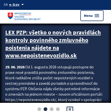
Preskocit na hlavný obsah
arrow_drop_down
SK
e-Gov
menu
Menu
Zastavit automatický posun upútavok
LEX PZP: všetko o nových pravidlách
kontroly povinného zmluvného
poistenia nájdete na
www.nepoistenevozidlo.sk
29. 06. 2026
Od 1. augusta 2026 vstupujú postupne do
praxe nové pravidlá povinného zmluvného poistenia,
ktoré radikálne znížia počet nepoistených vozidiel v
cestnej premávke a zavedú poriadok a spravodlivosť do
systému PZP. Občania nájdu všetky potrebné informácie
o zmenách na jednom mieste – novom oficiálnom portáli
https://nepoistenevozidlo.sk/, ktorý vznikol v spolupráci
Slovenskej kancelárie poisťovateľov (SKP), Slovenskej
pause_presentation
asociácie poisťovní (SLASPO) a Ministerstva vnútra SR.