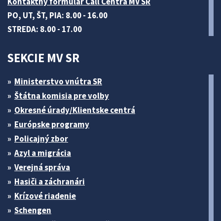
Kontaktný formulár Call Centra MV SR
PO, UT, ŠT, PIA: 8.00 - 16.00
STREDA: 8.00 - 17.00
SEKCIE MV SR
Ministerstvo vnútra SR
Štátna komisia pre volby
Okresné úrady/Klientske centrá
Európske programy
Policajný zbor
Azyl a migrácia
Verejná správa
Hasiči a záchranári
Krízové riadenie
Schengen