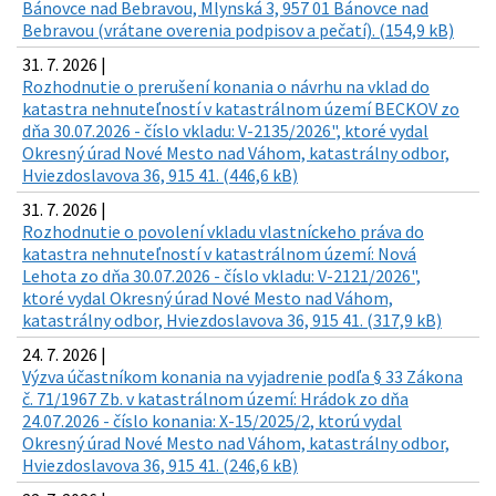
Bánovce nad Bebravou, Mlynská 3, 957 01 Bánovce nad
Bebravou (vrátane overenia podpisov a pečatí). (154,9 kB)
31. 7. 2026 |
Rozhodnutie o prerušení konania o návrhu na vklad do
katastra nehnuteľností v katastrálnom území BECKOV zo
dňa 30.07.2026 - číslo vkladu: V-2135/2026", ktoré vydal
Okresný úrad Nové Mesto nad Váhom, katastrálny odbor,
Hviezdoslavova 36, 915 41. (446,6 kB)
31. 7. 2026 |
Rozhodnutie o povolení vkladu vlastníckeho práva do
katastra nehnuteľností v katastrálnom území: Nová
Lehota zo dňa 30.07.2026 - číslo vkladu: V-2121/2026",
ktoré vydal Okresný úrad Nové Mesto nad Váhom,
katastrálny odbor, Hviezdoslavova 36, 915 41. (317,9 kB)
24. 7. 2026 |
Výzva účastníkom konania na vyjadrenie podľa § 33 Zákona
č. 71/1967 Zb. v katastrálnom území: Hrádok zo dňa
24.07.2026 - číslo konania: X-15/2025/2, ktorú vydal
Okresný úrad Nové Mesto nad Váhom, katastrálny odbor,
Hviezdoslavova 36, 915 41. (246,6 kB)