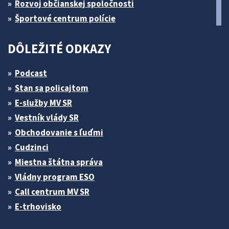
Rozvoj občianskej spoločnosti
Športové centrum polície
DÔLEŽITÉ ODKAZY
Podcast
Stan sa policajtom
E-služby MV SR
Vestník vlády SR
Obchodovanie s ľuďmi
Cudzinci
Miestna štátna správa
Vládny program ESO
Call centrum MV SR
E-trhovisko