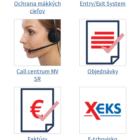
Ochrana mäkkých
Entry/Exit System
cieľov
Call centrum MV
Objednávky
SR
Faktúry
E-trhovisko