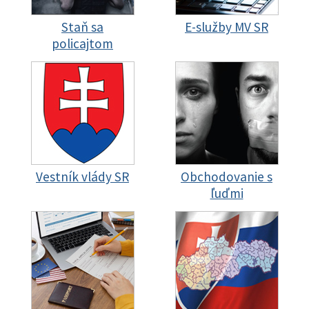
Staň sa
E-služby MV SR
policajtom
Vestník vlády SR
Obchodovanie s
ľuďmi