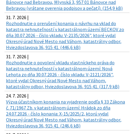
Bánovce nad Bebravou, Mlynská 3, 957 01 Bánovce nad
Bebravou (vrátane overenia podpisov a pečatí). (154,9 kB)
31. 7. 2026 |
Rozhodnutie o prerušení konania o návrhu na vklad do
katastra nehnuteľností v katastrálnom území BECKOV zo
dňa 30.07.2026 - číslo vkladu: V-2135/2026", ktoré vydal
Okresný úrad Nové Mesto nad Váhom, katastrálny odbor,
Hviezdoslavova 36, 915 41. (446,6 kB)
31. 7. 2026 |
Rozhodnutie o povolení vkladu vlastníckeho práva do
katastra nehnuteľností v katastrálnom území: Nová
Lehota zo dňa 30.07.2026 - číslo vkladu: V-2121/2026",
ktoré vydal Okresný úrad Nové Mesto nad Váhom,
katastrálny odbor, Hviezdoslavova 36, 915 41. (317,9 kB)
24. 7. 2026 |
Výzva účastníkom konania na vyjadrenie podľa § 33 Zákona
č. 71/1967 Zb. v katastrálnom území: Hrádok zo dňa
24.07.2026 - číslo konania: X-15/2025/2, ktorú vydal
Okresný úrad Nové Mesto nad Váhom, katastrálny odbor,
Hviezdoslavova 36, 915 41. (246,6 kB)