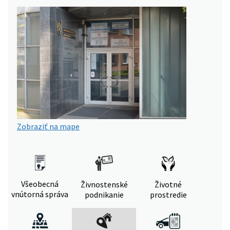
Zobraziť na mape
Všeobecná
Živnostenské
Životné
vnútorná správa
podnikanie
prostredie