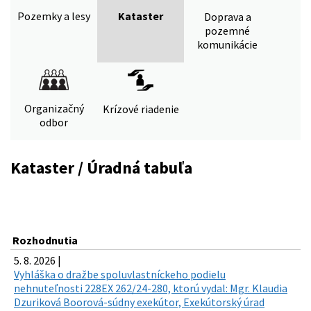
Pozemky a lesy
Kataster
Doprava a
pozemné
komunikácie
Organizačný
Krízové riadenie
odbor
Kataster / Úradná tabuľa
Rozhodnutia
5. 8. 2026 |
Vyhláška o dražbe spoluvlastníckeho podielu
nehnuteľnosti 228EX 262/24-280, ktorú vydal: Mgr. Klaudia
Dzuriková Boorová-súdny exekútor, Exekútorský úrad