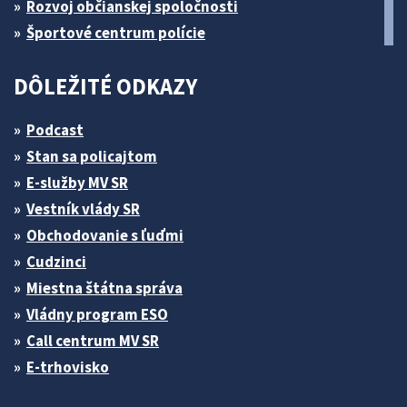
Rozvoj občianskej spoločnosti
Športové centrum polície
DÔLEŽITÉ ODKAZY
Podcast
Stan sa policajtom
E-služby MV SR
Vestník vlády SR
Obchodovanie s ľuďmi
Cudzinci
Miestna štátna správa
Vládny program ESO
Call centrum MV SR
E-trhovisko