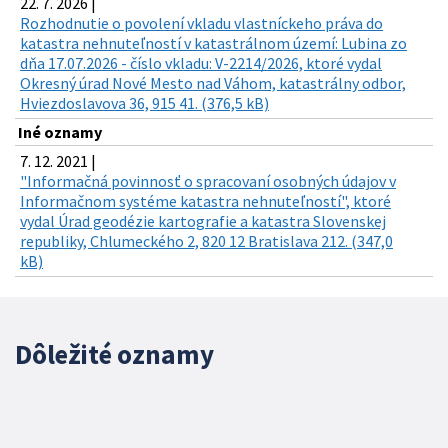
22. 7. 2026 |
Rozhodnutie o povolení vkladu vlastníckeho práva do
katastra nehnuteľností v katastrálnom území: Lubina zo
dňa 17.07.2026 - číslo vkladu: V-2214/2026, ktoré vydal
Okresný úrad Nové Mesto nad Váhom, katastrálny odbor,
Hviezdoslavova 36, 915 41. (376,5 kB)
Iné oznamy
7. 12. 2021 |
"Informačná povinnosť o spracovaní osobných údajov v
Informačnom systéme katastra nehnuteľností", ktoré
vydal Úrad geodézie kartografie a katastra Slovenskej
republiky, Chlumeckého 2, 820 12 Bratislava 212. (347,0
kB)
Dôležité oznamy