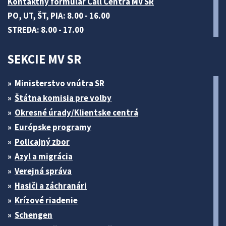
Kontaktný formulár Call Centra MV SR
PO, UT, ŠT, PIA: 8.00 - 16.00
STREDA: 8.00 - 17.00
SEKCIE MV SR
Ministerstvo vnútra SR
Štátna komisia pre volby
Okresné úrady/Klientske centrá
Európske programy
Policajný zbor
Azyl a migrácia
Verejná správa
Hasiči a záchranári
Krízové riadenie
Schengen