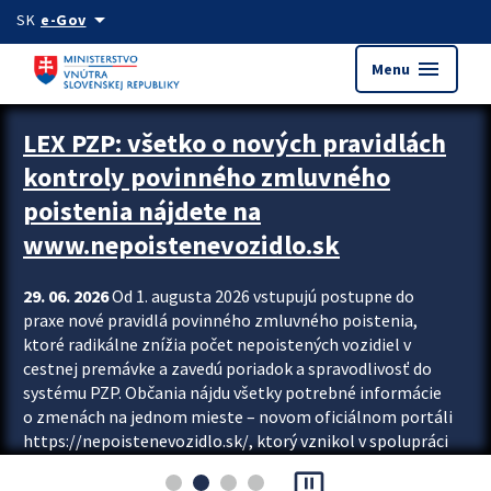
Preskocit na hlavný obsah
arrow_drop_down
SK
e-Gov
menu
Menu
Zastavit automatický posun upútavok
LEX PZP: všetko o nových pravidlách
kontroly povinného zmluvného
poistenia nájdete na
www.nepoistenevozidlo.sk
29. 06. 2026
Od 1. augusta 2026 vstupujú postupne do
praxe nové pravidlá povinného zmluvného poistenia,
ktoré radikálne znížia počet nepoistených vozidiel v
cestnej premávke a zavedú poriadok a spravodlivosť do
systému PZP. Občania nájdu všetky potrebné informácie
o zmenách na jednom mieste – novom oficiálnom portáli
https://nepoistenevozidlo.sk/, ktorý vznikol v spolupráci
Slovenskej kancelárie poisťovateľov (SKP), Slovenskej
pause_presentation
asociácie poisťovní (SLASPO) a Ministerstva vnútra SR.