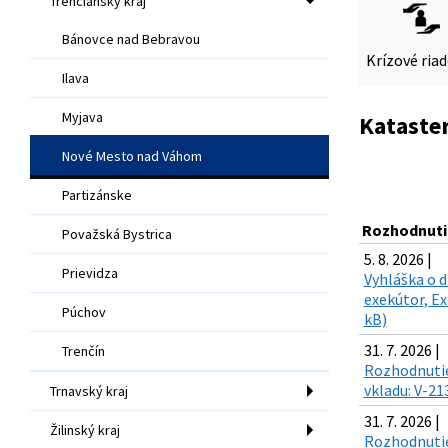
Trenčiansky kraj
Bánovce nad Bebravou
Krízové ria
Ilava
Myjava
Kataster
Nové Mesto nad Váhom
Partizánske
Rozhodnuti
Považská Bystrica
5. 8. 2026 |
Prievidza
Vyhláška o d
exekútor, Ex
Púchov
kB)
31. 7. 2026 |
Trenčín
Rozhodnutie
vkladu: V-21
Trnavský kraj
31. 7. 2026 |
Žilinský kraj
Rozhodnutie