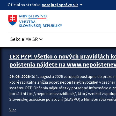
Preskocit na hlavný obsah
arrow_drop_down
verejnej správy SR
Oficiálna stránka
Sekcie MV SR
keyboard_arrow_down
Zastavit automatický posun upútavok
LEX PZP: všetko o nových pravidlách 
poistenia nájdete na www.nepoistenev
29. 06. 2026
Od 1. augusta 2026 vstupujú postupne do praxe 
ktoré radikálne znížia počet nepoistených vozidiel v cestne
systému PZP. Občania nájdu všetky potrebné informácie o 
portáli https://nepoistenevozidlo.sk/, ktorý vznikol v spolu
Slovenskej asociácie poisťovní (SLASPO) a Ministerstva vnútra
Viac