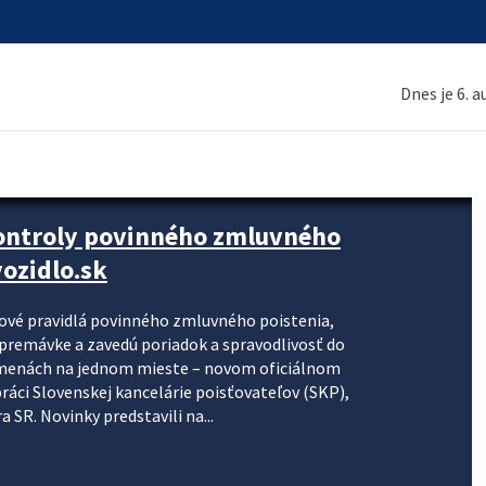
Dnes je 6. 
kontroly povinného zmluvného
ozidlo.sk
nové pravidlá povinného zmluvného poistenia,
j premávke a zavedú poriadok a spravodlivosť do
zmenách na jednom mieste – novom oficiálnom
práci Slovenskej kancelárie poisťovateľov (SKP),
 SR. Novinky predstavili na...