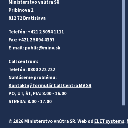
Ministerstvo vnútra SR
Pribinova 2
812 72 Bratislava
Telefón: +421 2 5094 1111
Fax: +421 2 5094 4397
E-mail:
public@minv
.sk
Call centrum:
Telefón: 0800 222 222
Nahlásenie problému:
Kontaktný formulár Call Centra MV SR
PO, UT, ŠT, PIA: 8.00 - 16.00
STREDA: 8.00 - 17.00
© 2026 Ministerstvo vnútra SR. Web od
ELET systems
.