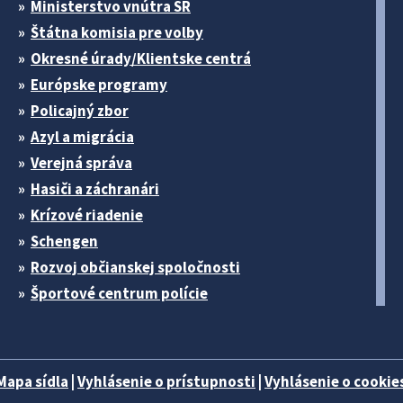
Ministerstvo vnútra SR
Štátna komisia pre volby
Okresné úrady/Klientske centrá
Európske programy
Policajný zbor
Azyl a migrácia
Verejná správa
Hasiči a záchranári
Krízové riadenie
Schengen
Rozvoj občianskej spoločnosti
Športové centrum polície
Mapa sídla
|
Vyhlásenie o prístupnosti
|
Vyhlásenie o cookies