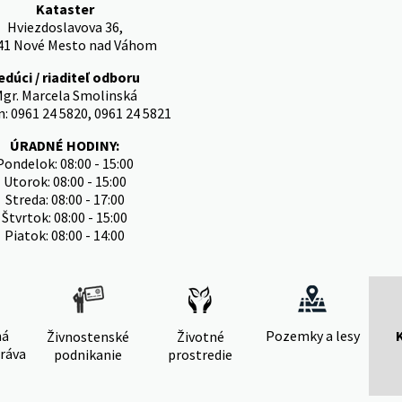
Kataster
Hviezdoslavova 36,
41 Nové Mesto nad Váhom
edúci / riaditeľ odboru
gr. Marcela Smolinská
n: 0961 24 5820, 0961 24 5821
ÚRADNÉ HODINY:
Pondelok: 08:00 - 15:00
Utorok: 08:00 - 15:00
Streda: 08:00 - 17:00
Štvrtok: 08:00 - 15:00
Piatok: 08:00 - 14:00
ná
Pozemky a lesy
Živnostenské
Životné
ráva
podnikanie
prostredie