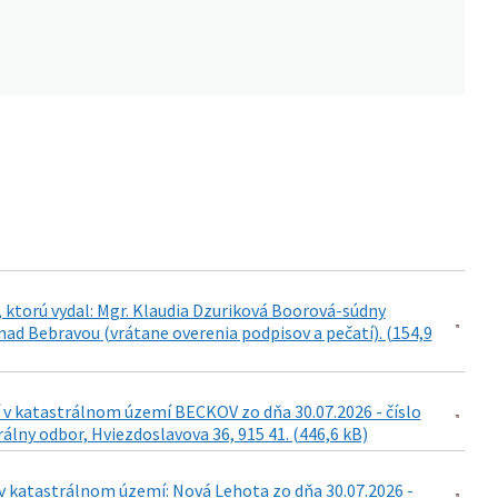
 ktorú vydal: Mgr. Klaudia Dzuriková Boorová-súdny
ad Bebravou (vrátane overenia podpisov a pečatí). (154,9
 v katastrálnom území BECKOV zo dňa 30.07.2026 - číslo
lny odbor, Hviezdoslavova 36, 915 41. (446,6 kB)
v katastrálnom území: Nová Lehota zo dňa 30.07.2026 -