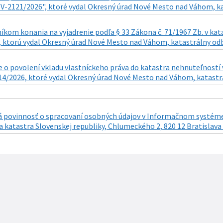
: V-2121/2026", ktoré vydal Okresný úrad Nové Mesto nad Váhom, ka
íkom konania na vyjadrenie podľa § 33 Zákona č. 71/1967 Zb. v kat
 ktorú vydal Okresný úrad Nové Mesto nad Váhom, katastrálny odbo
o povolení vkladu vlastníckeho práva do katastra nehnuteľností v
14/2026, ktoré vydal Okresný úrad Nové Mesto nad Váhom, katastrá
 povinnosť o spracovaní osobných údajov v Informačnom systéme 
a katastra Slovenskej republiky, Chlumeckého 2, 820 12 Bratislava 