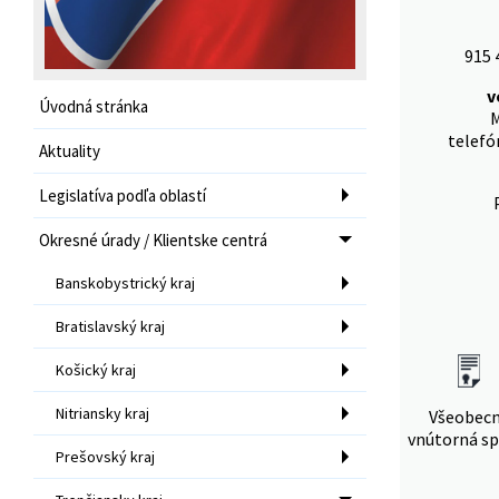
915 
v
Úvodná stránka
M
telefó
Aktuality
Legislatíva podľa oblastí
Okresné úrady / Klientske centrá
Banskobystrický kraj
Bratislavský kraj
Košický kraj
Nitriansky kraj
Všeobec
vnútorná sp
Prešovský kraj