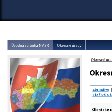
Úvodná stránka MV SR
Okresné úrady
Okresné úra
Okresn
Aktuality
Tlačivá a 
Klientske 