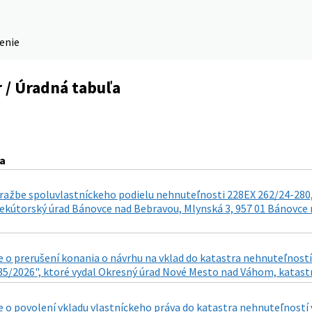
denie
 / Úradná tabuľa
a
ražbe spoluvlastníckeho podielu nehnuteľnosti 228EX 262/24-280,
ekútorský úrad Bánovce nad Bebravou, Mlynská 3, 957 01 Bánovce n
 o prerušení konania o návrhu na vklad do katastra nehnuteľností
35/2026", ktoré vydal Okresný úrad Nové Mesto nad Váhom, katastrá
 o povolení vkladu vlastníckeho práva do katastra nehnuteľností 