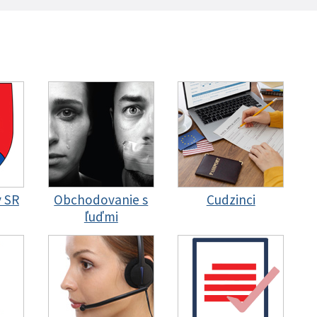
y SR
Obchodovanie s
Cudzinci
ľuďmi