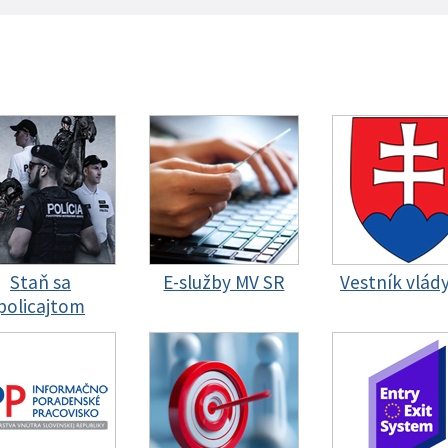
Staň sa
E-služby MV SR
Vestník vlád
policajtom