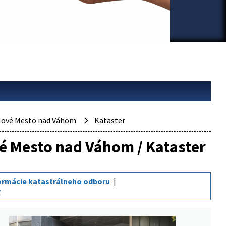
ové Mesto nad Váhom
Kataster
vé Mesto nad Váhom / Kataster
ormácie katastrálneho odboru
y