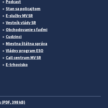
Podcast
Stan sa policajtom
E-služby MV SR
Vestník vlády SR
Obchodovanie s ľuďmi
Cudzinci
Miestna štátna správa
Vládny program ESO
Call centrum MV SR
E-trhovisko
 (PDF, 398 kB)