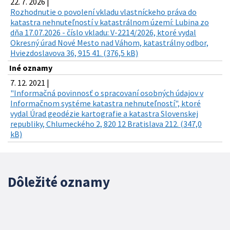
22. 7. 2026 |
Rozhodnutie o povolení vkladu vlastníckeho práva do
katastra nehnuteľností v katastrálnom území: Lubina zo
dňa 17.07.2026 - číslo vkladu: V-2214/2026, ktoré vydal
Okresný úrad Nové Mesto nad Váhom, katastrálny odbor,
Hviezdoslavova 36, 915 41. (376,5 kB)
Iné oznamy
7. 12. 2021 |
"Informačná povinnosť o spracovaní osobných údajov v
Informačnom systéme katastra nehnuteľností", ktoré
vydal Úrad geodézie kartografie a katastra Slovenskej
republiky, Chlumeckého 2, 820 12 Bratislava 212. (347,0
kB)
Dôležité oznamy