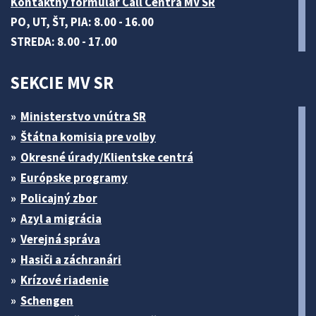
Kontaktný formulár Call Centra MV SR
PO, UT, ŠT, PIA: 8.00 - 16.00
STREDA: 8.00 - 17.00
SEKCIE MV SR
Ministerstvo vnútra SR
Štátna komisia pre volby
Okresné úrady/Klientske centrá
Európske programy
Policajný zbor
Azyl a migrácia
Verejná správa
Hasiči a záchranári
Krízové riadenie
Schengen