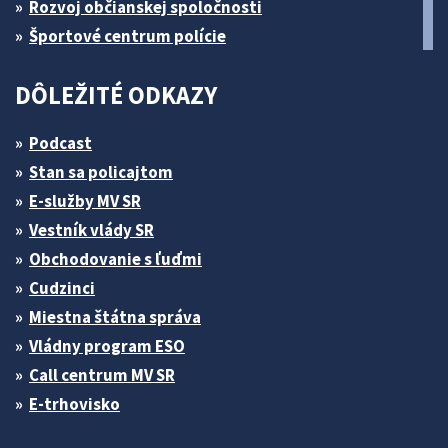
Rozvoj občianskej spoločnosti
Športové centrum polície
DÔLEŽITÉ ODKAZY
Podcast
Stan sa policajtom
E-služby MV SR
Vestník vlády SR
Obchodovanie s ľuďmi
Cudzinci
Miestna štátna správa
Vládny program ESO
Call centrum MV SR
E-trhovisko