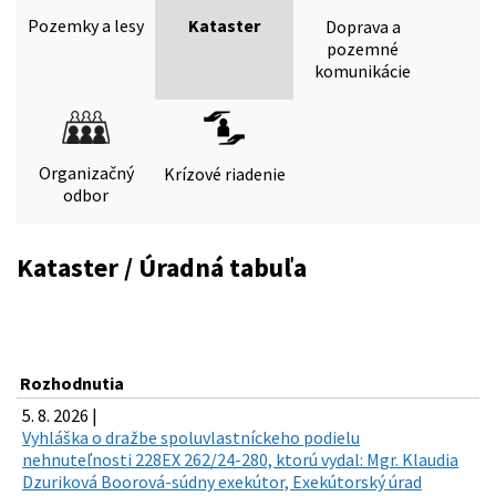
Pozemky a lesy
Kataster
Doprava a
pozemné
komunikácie
Organizačný
Krízové riadenie
odbor
Kataster / Úradná tabuľa
Rozhodnutia
5. 8. 2026 |
Vyhláška o dražbe spoluvlastníckeho podielu
nehnuteľnosti 228EX 262/24-280, ktorú vydal: Mgr. Klaudia
Dzuriková Boorová-súdny exekútor, Exekútorský úrad