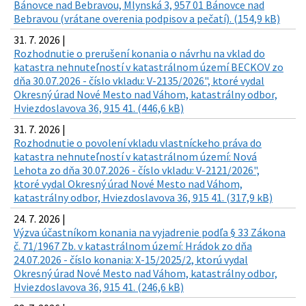
Bánovce nad Bebravou, Mlynská 3, 957 01 Bánovce nad
Bebravou (vrátane overenia podpisov a pečatí). (154,9 kB)
31. 7. 2026 |
Rozhodnutie o prerušení konania o návrhu na vklad do
katastra nehnuteľností v katastrálnom území BECKOV zo
dňa 30.07.2026 - číslo vkladu: V-2135/2026", ktoré vydal
Okresný úrad Nové Mesto nad Váhom, katastrálny odbor,
Hviezdoslavova 36, 915 41. (446,6 kB)
31. 7. 2026 |
Rozhodnutie o povolení vkladu vlastníckeho práva do
katastra nehnuteľností v katastrálnom území: Nová
Lehota zo dňa 30.07.2026 - číslo vkladu: V-2121/2026",
ktoré vydal Okresný úrad Nové Mesto nad Váhom,
katastrálny odbor, Hviezdoslavova 36, 915 41. (317,9 kB)
24. 7. 2026 |
Výzva účastníkom konania na vyjadrenie podľa § 33 Zákona
č. 71/1967 Zb. v katastrálnom území: Hrádok zo dňa
24.07.2026 - číslo konania: X-15/2025/2, ktorú vydal
Okresný úrad Nové Mesto nad Váhom, katastrálny odbor,
Hviezdoslavova 36, 915 41. (246,6 kB)