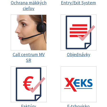
Ochrana mäkkých
Entry/Exit System
cieľov
Call centrum MV
Objednávky
SR
Faktúry
E-trhovisko