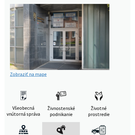
Zobraziť na mape
Všeobecná
Živnostenské
Životné
vnútorná správa
podnikanie
prostredie