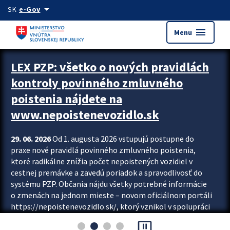
Preskocit na hlavný obsah
arrow_drop_down
SK
e-Gov
menu
Menu
Zastavit automatický posun upútavok
LEX PZP: všetko o nových pravidlách
kontroly povinného zmluvného
poistenia nájdete na
www.nepoistenevozidlo.sk
29. 06. 2026
Od 1. augusta 2026 vstupujú postupne do
praxe nové pravidlá povinného zmluvného poistenia,
ktoré radikálne znížia počet nepoistených vozidiel v
cestnej premávke a zavedú poriadok a spravodlivosť do
systému PZP. Občania nájdu všetky potrebné informácie
o zmenách na jednom mieste – novom oficiálnom portáli
https://nepoistenevozidlo.sk/, ktorý vznikol v spolupráci
Slovenskej kancelárie poisťovateľov (SKP), Slovenskej
pause_presentation
asociácie poisťovní (SLASPO) a Ministerstva vnútra SR.