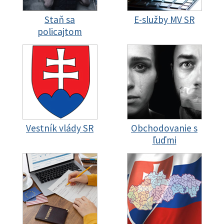
Staň sa
E-služby MV SR
policajtom
Vestník vlády SR
Obchodovanie s
ľuďmi