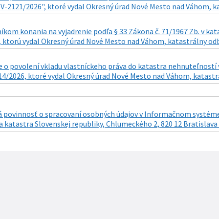
: V-2121/2026", ktoré vydal Okresný úrad Nové Mesto nad Váhom, ka
íkom konania na vyjadrenie podľa § 33 Zákona č. 71/1967 Zb. v kat
 ktorú vydal Okresný úrad Nové Mesto nad Váhom, katastrálny odbo
o povolení vkladu vlastníckeho práva do katastra nehnuteľností v
14/2026, ktoré vydal Okresný úrad Nové Mesto nad Váhom, katastrá
 povinnosť o spracovaní osobných údajov v Informačnom systéme 
a katastra Slovenskej republiky, Chlumeckého 2, 820 12 Bratislava 