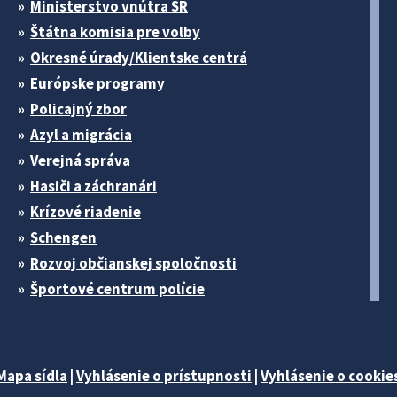
Ministerstvo vnútra SR
Štátna komisia pre volby
Okresné úrady/Klientske centrá
Európske programy
Policajný zbor
Azyl a migrácia
Verejná správa
Hasiči a záchranári
Krízové riadenie
Schengen
Rozvoj občianskej spoločnosti
Športové centrum polície
Mapa sídla
|
Vyhlásenie o prístupnosti
|
Vyhlásenie o cookies