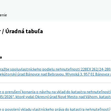
denie
 / Úradná tabuľa
a
ražbe spoluvlastníckeho podielu nehnuteľnosti 228EX 262/24-280,
ekútorský úrad Bánovce nad Bebravou, Mlynská 3, 957 01 Bánovce n
 o prerušení konania o návrhu na vklad do katastra nehnuteľností
35/2026", ktoré vydal Okresný úrad Nové Mesto nad Váhom, katastrá
 o povolení vkladu vlastníckeho práva do katastra nehnuteľností 