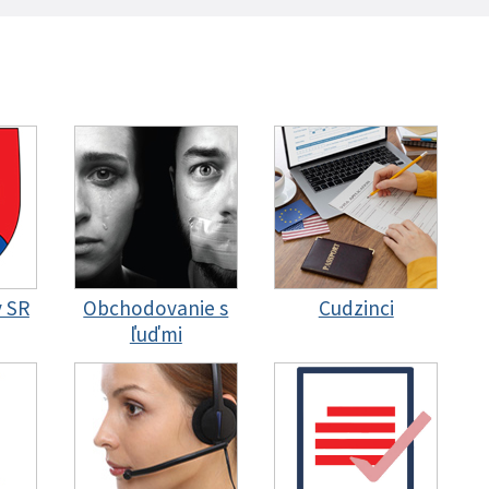
y SR
Obchodovanie s
Cudzinci
ľuďmi