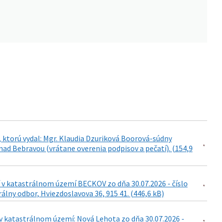
 ktorú vydal: Mgr. Klaudia Dzuriková Boorová-súdny
ad Bebravou (vrátane overenia podpisov a pečatí). (154,9
 v katastrálnom území BECKOV zo dňa 30.07.2026 - číslo
lny odbor, Hviezdoslavova 36, 915 41. (446,6 kB)
v katastrálnom území: Nová Lehota zo dňa 30.07.2026 -