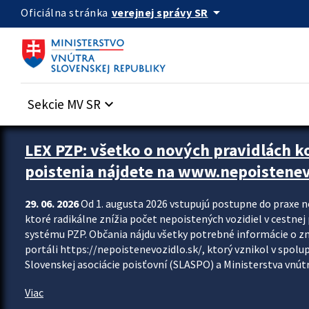
Preskocit na hlavný obsah
arrow_drop_down
verejnej správy SR
Oficiálna stránka
Sekcie MV SR
keyboard_arrow_down
Zastavit automatický posun upútavok
LEX PZP: všetko o nových pravidlách 
poistenia nájdete na www.nepoistenev
29. 06. 2026
Od 1. augusta 2026 vstupujú postupne do praxe 
ktoré radikálne znížia počet nepoistených vozidiel v cestne
systému PZP. Občania nájdu všetky potrebné informácie o 
portáli https://nepoistenevozidlo.sk/, ktorý vznikol v spolu
Slovenskej asociácie poisťovní (SLASPO) a Ministerstva vnútra
Viac