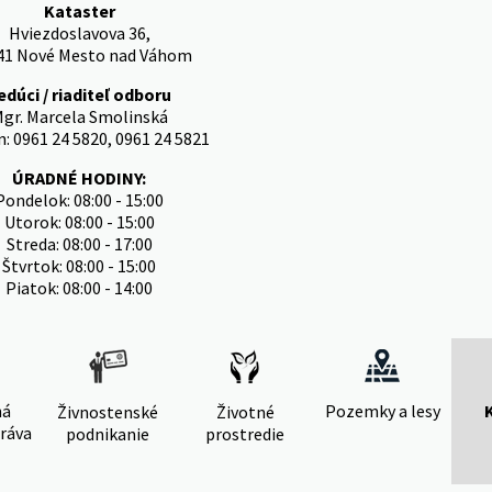
Kataster
Hviezdoslavova 36,
41 Nové Mesto nad Váhom
edúci / riaditeľ odboru
gr. Marcela Smolinská
n: 0961 24 5820, 0961 24 5821
ÚRADNÉ HODINY:
Pondelok: 08:00 - 15:00
Utorok: 08:00 - 15:00
Streda: 08:00 - 17:00
Štvrtok: 08:00 - 15:00
Piatok: 08:00 - 14:00
ná
Pozemky a lesy
Živnostenské
Životné
ráva
podnikanie
prostredie