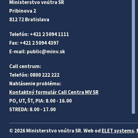
Ministerstvo vnútra SR
Pribinova 2
812 72 Bratislava
Telefón: +421 2 5094 1111
Fax: +421 2 5094 4397
E-mail:
public@minv
.sk
Call centrum:
Telefón: 0800 222 222
Nahlásenie problému:
Kontaktný formulár Call Centra MV SR
PO, UT, ŠT, PIA: 8.00 - 16.00
STREDA: 8.00 - 17.00
© 2026 Ministerstvo vnútra SR. Web od
ELET systems
.