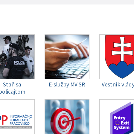
Staň sa
E-služby MV SR
Vestník vlád
policajtom