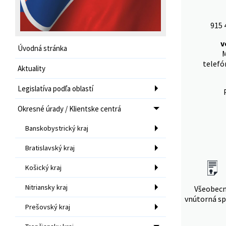
915 
v
Úvodná stránka
M
telefó
Aktuality
Legislatíva podľa oblastí
Okresné úrady / Klientske centrá
Banskobystrický kraj
Bratislavský kraj
Košický kraj
Nitriansky kraj
Všeobec
vnútorná sp
Prešovský kraj