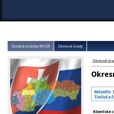
Úvodná stránka MV SR
Okresné úrady
Okresné úra
Okresn
Aktuality
Tlačivá a 
Klientske 