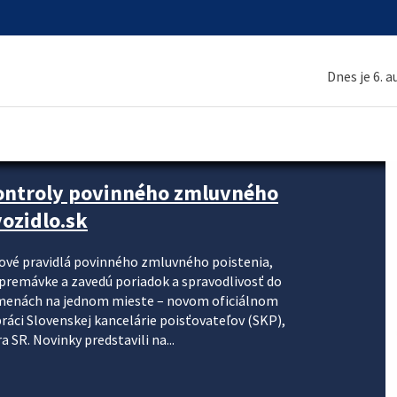
Dnes je 6. 
kontroly povinného zmluvného
ozidlo.sk
nové pravidlá povinného zmluvného poistenia,
j premávke a zavedú poriadok a spravodlivosť do
zmenách na jednom mieste – novom oficiálnom
práci Slovenskej kancelárie poisťovateľov (SKP),
 SR. Novinky predstavili na...