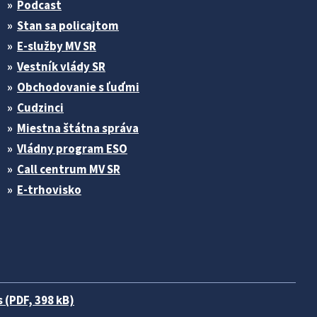
Podcast
Stan sa policajtom
E-služby MV SR
Vestník vlády SR
Obchodovanie s ľuďmi
Cudzinci
Miestna štátna správa
Vládny program ESO
Call centrum MV SR
E-trhovisko
 (PDF, 398 kB)