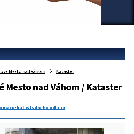
ové Mesto nad Váhom
Kataster
vé Mesto nad Váhom / Kataster
ormácie katastrálneho odboru
y