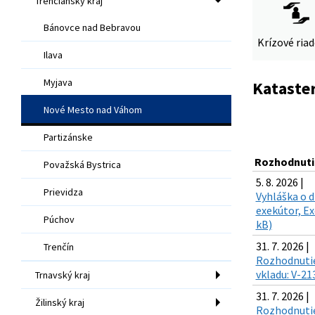
Trenčiansky kraj
Bánovce nad Bebravou
Krízové ria
Ilava
Myjava
Kataster
Nové Mesto nad Váhom
Partizánske
Rozhodnuti
Považská Bystrica
5. 8. 2026 |
Prievidza
Vyhláška o d
exekútor, Ex
Púchov
kB)
31. 7. 2026 |
Trenčín
Rozhodnutie
vkladu: V-21
Trnavský kraj
31. 7. 2026 |
Žilinský kraj
Rozhodnutie