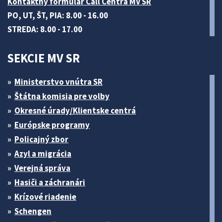
Kontaktný formulár Call Centra MV SR
PO, UT, ŠT, PIA: 8.00 - 16.00
STREDA: 8.00 - 17.00
SEKCIE MV SR
Ministerstvo vnútra SR
Štátna komisia pre volby
Okresné úrady/Klientske centrá
Európske programy
Policajný zbor
Azyl a migrácia
Verejná správa
Hasiči a záchranári
Krízové riadenie
Schengen