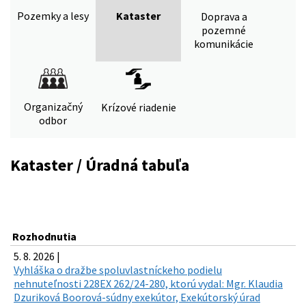
Pozemky a lesy
Kataster
Doprava a
pozemné
komunikácie
Organizačný
Krízové riadenie
odbor
Kataster / Úradná tabuľa
Rozhodnutia
5. 8. 2026 |
Vyhláška o dražbe spoluvlastníckeho podielu
nehnuteľnosti 228EX 262/24-280, ktorú vydal: Mgr. Klaudia
Dzuriková Boorová-súdny exekútor, Exekútorský úrad