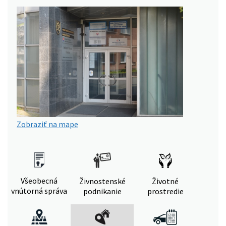
Zobraziť na mape
Všeobecná
Živnostenské
Životné
vnútorná správa
podnikanie
prostredie