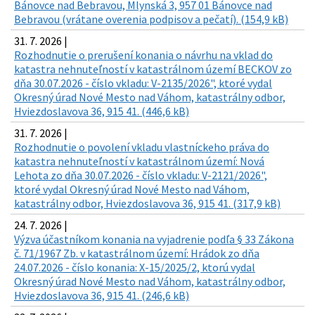
Bánovce nad Bebravou, Mlynská 3, 957 01 Bánovce nad
Bebravou (vrátane overenia podpisov a pečatí). (154,9 kB)
31. 7. 2026 |
Rozhodnutie o prerušení konania o návrhu na vklad do
katastra nehnuteľností v katastrálnom území BECKOV zo
dňa 30.07.2026 - číslo vkladu: V-2135/2026", ktoré vydal
Okresný úrad Nové Mesto nad Váhom, katastrálny odbor,
Hviezdoslavova 36, 915 41. (446,6 kB)
31. 7. 2026 |
Rozhodnutie o povolení vkladu vlastníckeho práva do
katastra nehnuteľností v katastrálnom území: Nová
Lehota zo dňa 30.07.2026 - číslo vkladu: V-2121/2026",
ktoré vydal Okresný úrad Nové Mesto nad Váhom,
katastrálny odbor, Hviezdoslavova 36, 915 41. (317,9 kB)
24. 7. 2026 |
Výzva účastníkom konania na vyjadrenie podľa § 33 Zákona
č. 71/1967 Zb. v katastrálnom území: Hrádok zo dňa
24.07.2026 - číslo konania: X-15/2025/2, ktorú vydal
Okresný úrad Nové Mesto nad Váhom, katastrálny odbor,
Hviezdoslavova 36, 915 41. (246,6 kB)