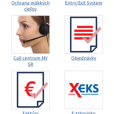
Ochrana mäkkých
Entry/Exit System
cieľov
Call centrum MV
Objednávky
SR
Faktúry
E-trhovisko