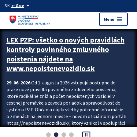
Preskocit na hlavný obsah
arrow_drop_down
SK
e-Gov
menu
Menu
Zastavit automatický posun upútavok
LEX PZP: všetko o nových pravidlách
kontroly povinného zmluvného
poistenia nájdete na
www.nepoistenevozidlo.sk
29. 06. 2026
Od 1. augusta 2026 vstupujú postupne do
praxe nové pravidlá povinného zmluvného poistenia,
ktoré radikálne znížia počet nepoistených vozidiel v
cestnej premávke a zavedú poriadok a spravodlivosť do
systému PZP. Občania nájdu všetky potrebné informácie
o zmenách na jednom mieste – novom oficiálnom portáli
https://nepoistenevozidlo.sk/, ktorý vznikol v spolupráci
Slovenskej kancelárie poisťovateľov (SKP), Slovenskej
pause_presentation
asociácie poisťovní (SLASPO) a Ministerstva vnútra SR.