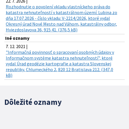
22. 7. 2026 |
Rozhodnutie o povolení vkladu vlastníckeho práva do
katastra nehnuteľností v katastrálnom území: Lubina zo
dňa 17.07.2026 - číslo vkladu: V-2214/2026, ktoré vydal
Okresný úrad Nové Mesto nad Váhom, katastrálny odbor,
Hviezdoslavova 36, 915 41. (376,5 kB)
Iné oznamy
7. 12. 2021 |
"Informačná povinnosť o spracovaní osobných údajov v
Informačnom systéme katastra nehnuteľností", ktoré
vydal Úrad geodézie kartografie a katastra Slovenskej
republiky, Chlumeckého 2, 820 12 Bratislava 212. (347,0
kB)
Dôležité oznamy