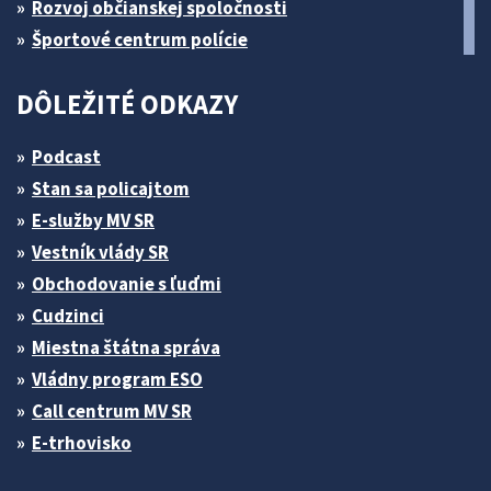
Rozvoj občianskej spoločnosti
Športové centrum polície
DÔLEŽITÉ ODKAZY
Podcast
Stan sa policajtom
E-služby MV SR
Vestník vlády SR
Obchodovanie s ľuďmi
Cudzinci
Miestna štátna správa
Vládny program ESO
Call centrum MV SR
E-trhovisko