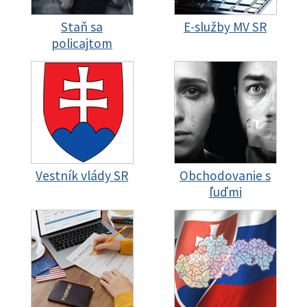
Staň sa
E-služby MV SR
policajtom
Vestník vlády SR
Obchodovanie s
ľuďmi