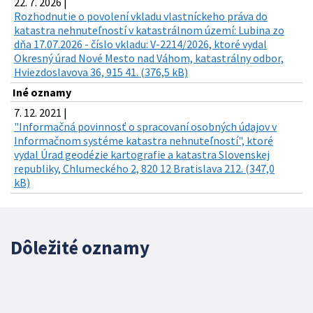
22. 7. 2026 |
Rozhodnutie o povolení vkladu vlastníckeho práva do
katastra nehnuteľností v katastrálnom území: Lubina zo
dňa 17.07.2026 - číslo vkladu: V-2214/2026, ktoré vydal
Okresný úrad Nové Mesto nad Váhom, katastrálny odbor,
Hviezdoslavova 36, 915 41. (376,5 kB)
Iné oznamy
7. 12. 2021 |
"Informačná povinnosť o spracovaní osobných údajov v
Informačnom systéme katastra nehnuteľností", ktoré
vydal Úrad geodézie kartografie a katastra Slovenskej
republiky, Chlumeckého 2, 820 12 Bratislava 212. (347,0
kB)
Dôležité oznamy