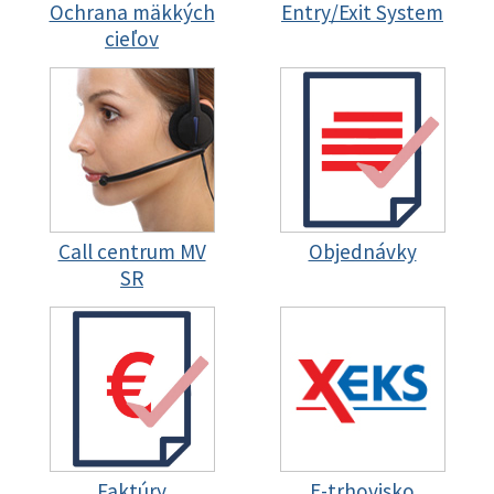
Ochrana mäkkých
Entry/Exit System
cieľov
Call centrum MV
Objednávky
SR
Faktúry
E-trhovisko