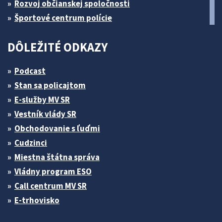
Rozvoj občianskej spoločnosti
Športové centrum polície
DÔLEŽITÉ ODKAZY
Podcast
Stan sa policajtom
E-služby MV SR
Vestník vlády SR
Obchodovanie s ľuďmi
Cudzinci
Miestna štátna správa
Vládny program ESO
Call centrum MV SR
E-trhovisko