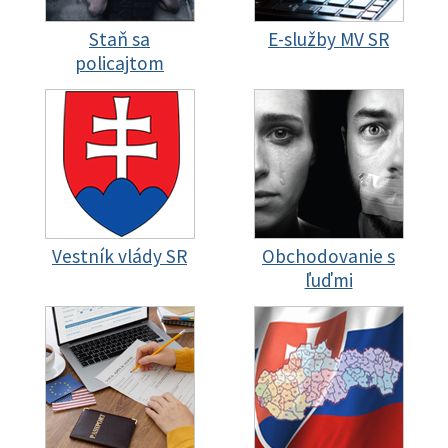
Staň sa
E-služby MV SR
policajtom
Vestník vlády SR
Obchodovanie s
ľuďmi