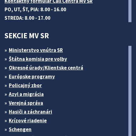
Kontaktný formulár Call Centra MV SR
PO, UT, ŠT, PIA: 8.00 - 16.00
STREDA: 8.00 - 17.00
SEKCIE MV SR
Ministerstvo vnútra SR
Štátna komisia pre volby
Okresné úrady/Klientske centrá
Európske programy
Policajný zbor
Azyl a migrácia
Verejná správa
Hasiči a záchranári
Krízové riadenie
Schengen