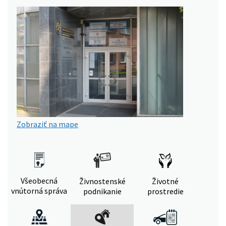
Zobraziť na mape
Všeobecná
Živnostenské
Životné
vnútorná správa
podnikanie
prostredie