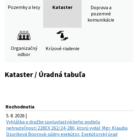
Pozemky a lesy
Kataster
Doprava a
pozemné
komunikácie
Organizačný
Krízové riadenie
odbor
Kataster / Úradná tabuľa
Rozhodnutia
5. 8. 2026 |
Vyhláška o dražbe spoluvlastníckeho podielu
nehnuteľnosti 228EX 262/24-280, ktorú vydal: Mgr. Klaudia
Dzuriková Boorová-súdny exekútor, Exekútorský úrad