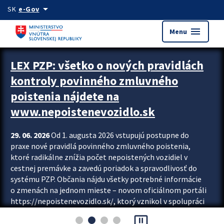
Preskocit na hlavný obsah
arrow_drop_down
SK
e-Gov
menu
Menu
Zastavit automatický posun upútavok
LEX PZP: všetko o nových pravidlách
kontroly povinného zmluvného
poistenia nájdete na
www.nepoistenevozidlo.sk
29. 06. 2026
Od 1. augusta 2026 vstupujú postupne do
praxe nové pravidlá povinného zmluvného poistenia,
ktoré radikálne znížia počet nepoistených vozidiel v
cestnej premávke a zavedú poriadok a spravodlivosť do
systému PZP. Občania nájdu všetky potrebné informácie
o zmenách na jednom mieste – novom oficiálnom portáli
https://nepoistenevozidlo.sk/, ktorý vznikol v spolupráci
Slovenskej kancelárie poisťovateľov (SKP), Slovenskej
pause_presentation
asociácie poisťovní (SLASPO) a Ministerstva vnútra SR.