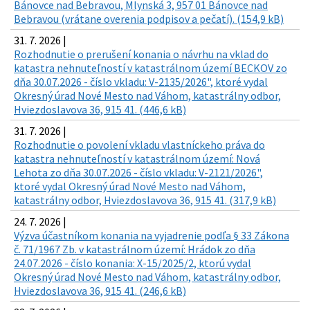
Bánovce nad Bebravou, Mlynská 3, 957 01 Bánovce nad
Bebravou (vrátane overenia podpisov a pečatí). (154,9 kB)
31. 7. 2026 |
Rozhodnutie o prerušení konania o návrhu na vklad do
katastra nehnuteľností v katastrálnom území BECKOV zo
dňa 30.07.2026 - číslo vkladu: V-2135/2026", ktoré vydal
Okresný úrad Nové Mesto nad Váhom, katastrálny odbor,
Hviezdoslavova 36, 915 41. (446,6 kB)
31. 7. 2026 |
Rozhodnutie o povolení vkladu vlastníckeho práva do
katastra nehnuteľností v katastrálnom území: Nová
Lehota zo dňa 30.07.2026 - číslo vkladu: V-2121/2026",
ktoré vydal Okresný úrad Nové Mesto nad Váhom,
katastrálny odbor, Hviezdoslavova 36, 915 41. (317,9 kB)
24. 7. 2026 |
Výzva účastníkom konania na vyjadrenie podľa § 33 Zákona
č. 71/1967 Zb. v katastrálnom území: Hrádok zo dňa
24.07.2026 - číslo konania: X-15/2025/2, ktorú vydal
Okresný úrad Nové Mesto nad Váhom, katastrálny odbor,
Hviezdoslavova 36, 915 41. (246,6 kB)