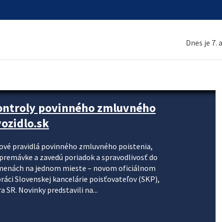
Dnes je 7.
kontroly povinného zmluvného
ozidlo.sk
nové pravidlá povinného zmluvného poistenia,
j premávke a zavedú poriadok a spravodlivosť do
zmenách na jednom mieste – novom oficiálnom
práci Slovenskej kancelárie poisťovateľov (SKP),
 SR. Novinky predstavili na...