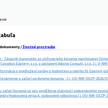
denie
tabuľa
 dokumenty /
Životné prostredie
 - Záväzné stanovisko zo zisťovacieho konania navrhovanej činno
Coopbox Eastern, s.r.o. v zastúpení Adonis Consult, s.r.o, č.j. U-
nformácia o predložení správy o hodnotení a návrhu SS Územný plán
Oznámenie o začatí správneho konania - č.j.: OU-NM-OSZP-2026/01
 začatí konania vo veci predĺženia platnosti vodoprávneho povol
jekty:Vodovodná vetva A, vodovodné odbočenia č.j. OU-NM-OSZP-20