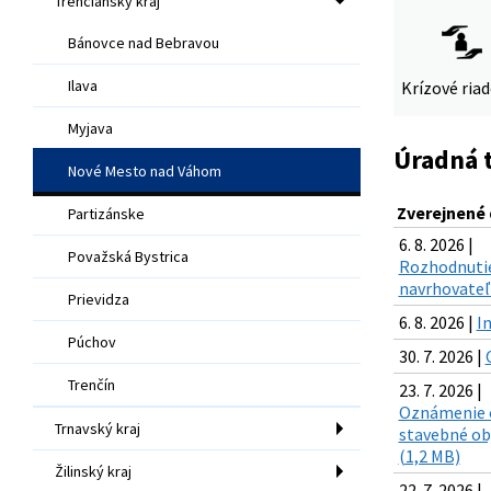
Trenčiansky kraj
Bánovce nad Bebravou
Ilava
Krízové ria
Myjava
Úradná 
Nové Mesto nad Váhom
Zverejnené
Partizánske
6. 8. 2026 |
Považská Bystrica
Rozhodnutie
navrhovateľ 
Prievidza
6. 8. 2026 |
I
Púchov
30. 7. 2026 |
Trenčín
23. 7. 2026 |
Oznámenie o
Trnavský kraj
stavebné ob
(1,2 MB)
Žilinský kraj
22. 7. 2026 |