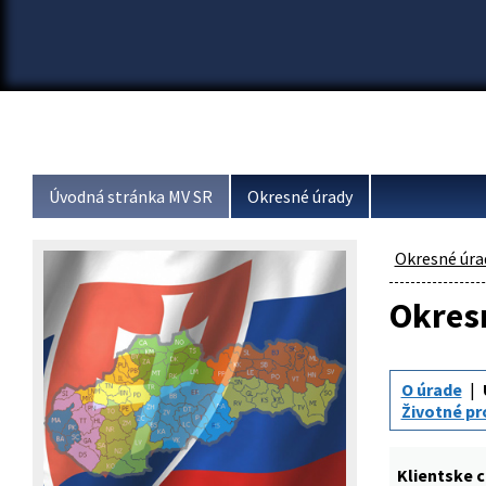
Úvodná stránka MV SR
Okresné úrady
Okresné úra
Okresn
O úrade
Životné pr
Klientske 