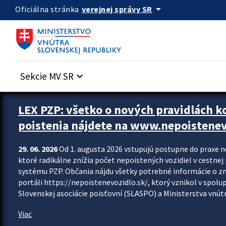
Preskocit na hlavný obsah
arrow_drop_down
verejnej správy SR
Oficiálna stránka
Sekcie MV SR
keyboard_arrow_down
Zastavit automatický posun upútavok
LEX PZP: všetko o nových pravidlách 
poistenia nájdete na www.nepoistenev
29. 06. 2026
Od 1. augusta 2026 vstupujú postupne do praxe 
ktoré radikálne znížia počet nepoistených vozidiel v cestne
systému PZP. Občania nájdu všetky potrebné informácie o 
portáli https://nepoistenevozidlo.sk/, ktorý vznikol v spolu
Slovenskej asociácie poisťovní (SLASPO) a Ministerstva vnútra
Viac