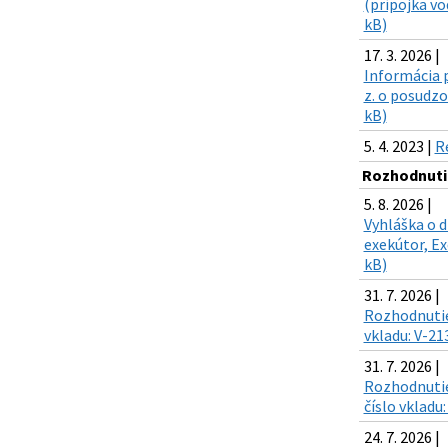
(prípojka vo
kB)
17. 3. 2026 |
Informácia p
z. o posudz
kB)
5. 4. 2023 |
R
Rozhodnuti
5. 8. 2026 |
Vyhláška o d
exekútor, Ex
kB)
31. 7. 2026 |
Rozhodnutie
vkladu: V-21
31. 7. 2026 |
Rozhodnutie
číslo vkladu
24. 7. 2026 |