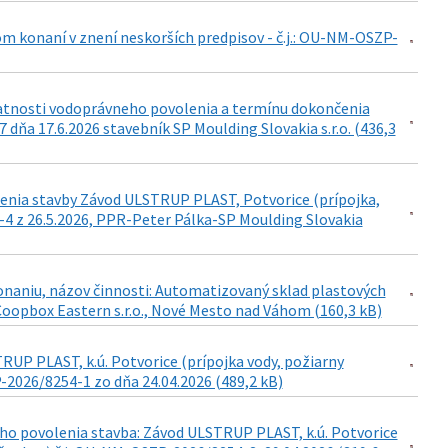
om konaní v znení neskorších predpisov - č.j.: OU-NM-OSZP-
latnosti vodoprávneho povolenia a termínu dokončenia
ňa 17.6.2026 stavebník SP Moulding Slovakia s.r.o. (436,3
enia stavby Závod ULSTRUP PLAST, Potvorice (prípojka,
4 z 26.5.2026, PPR-Peter Pálka-SP Moulding Slovakia
konaniu, názov činnosti: Automatizovaný sklad plastových
oopbox Eastern s.r.o., Nové Mesto nad Váhom (160,3 kB)
RUP PLAST, k.ú. Potvorice (prípojka vody, požiarny
-2026/8254-1 zo dňa 24.04.2026 (489,2 kB)
ho povolenia stavba: Závod ULSTRUP PLAST, k.ú. Potvorice