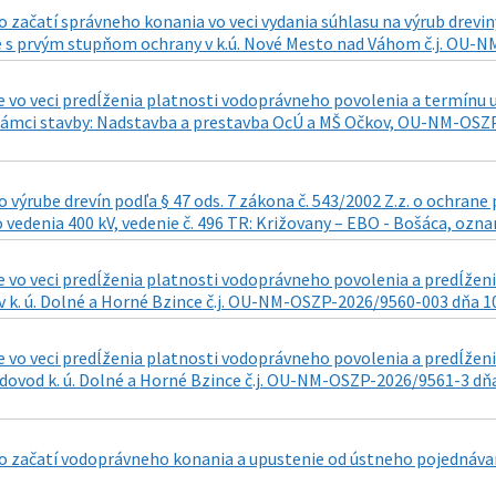
 začatí správneho konania vo veci vydania súhlasu na výrub dre
 s prvým stupňom ochrany v k.ú. Nové Mesto nad Váhom č.j. OU-NM
 vo veci predĺženia platnosti vodoprávneho povolenia a termínu u
rámci stavby: Nadstavba a prestavba OcÚ a MŠ Očkov, OU-NM-OSZP
výrube drevín podľa § 47 ods. 7 zákona č. 543/2002 Z.z. o ochran
 vedenia 400 kV, vedenie č. 496 TR: Križovany – EBO - Bošáca, ozna
 vo veci predĺženia platnosti vodoprávneho povolenia a predĺženi
v k. ú. Dolné a Horné Bzince č.j. OU-NM-OSZP-2026/9560-003 dňa 1
 vo veci predĺženia platnosti vodoprávneho povolenia a predĺženi
ovod k. ú. Dolné a Horné Bzince č.j. OU-NM-OSZP-2026/9561-3 dňa
 začatí vodoprávneho konania a upustenie od ústneho pojednávan