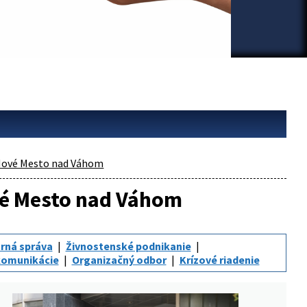
ové Mesto nad Váhom
ové Mesto nad Váhom
rná správa
Živnostenské podnikanie
komunikácie
Organizačný odbor
Krízové riadenie