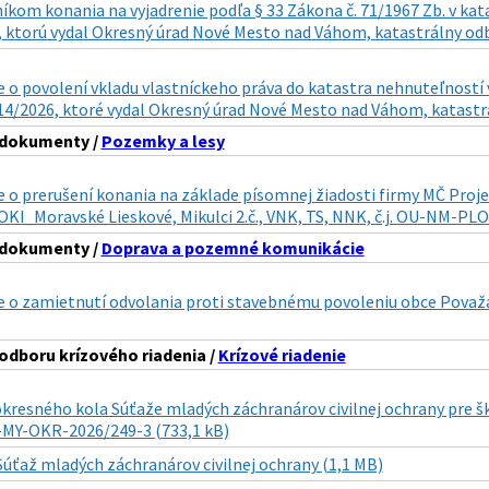
íkom konania na vyjadrenie podľa § 33 Zákona č. 71/1967 Zb. v kat
 ktorú vydal Okresný úrad Nové Mesto nad Váhom, katastrálny odbo
o povolení vkladu vlastníckeho práva do katastra nehnuteľností v
14/2026, ktoré vydal Okresný úrad Nové Mesto nad Váhom, katastrá
 dokumenty /
Pozemky a lesy
o prerušení konania na základe písomnej žiadosti firmy MČ Projek
KI_Moravské Lieskové, Mikulci 2.č., VNK, TS, NNK, č.j. OU-NM-PLO
 dokumenty /
Doprava a pozemné komunikácie
 o zamietnutí odvolania proti stavebnému povoleniu obce Považ
odboru krízového riadenia /
Krízové riadenie
okresného kola Súťaže mladých záchranárov civilnej ochrany pre 
U-MY-OKR-2026/249-3 (733,1 kB)
Súťaž mladých záchranárov civilnej ochrany (1,1 MB)