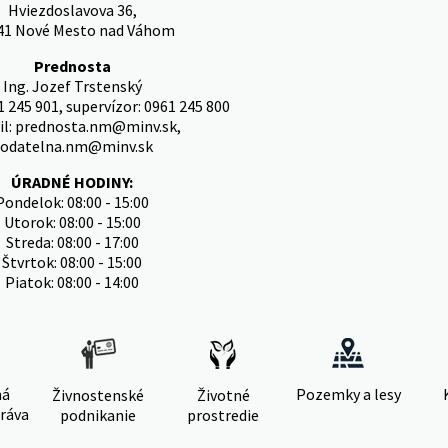
Hviezdoslavova 36,
41 Nové Mesto nad Váhom
Prednosta
Ing. Jozef Trstenský
1 245 901, supervízor: 0961 245 800
il: prednosta.nm@minv.sk,
odatelna.nm@minv.sk
ÚRADNÉ HODINY:
Pondelok: 08:00 - 15:00
Utorok: 08:00 - 15:00
Streda: 08:00 - 17:00
Štvrtok: 08:00 - 15:00
Piatok: 08:00 - 14:00
ná
Pozemky a lesy
Živnostenské
Životné
ráva
podnikanie
prostredie