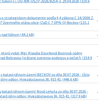
č tukov) č.j. OU-NM-OSZP-2026/8254-3, 29.04.2026 (319,6
a o strategickom dokumente podľa § 4 zákona č. 24/2006 Z.
. 7 Územného plánu obce (ZaD č. 7 ÚPN-O) Beckov (115,1
o nad Váhom (44,2 kB)
 ktorú vydal: Mgr. Klaudia Dzuriková Boorová-súdny
ad Bebravou (vrátane overenia podpisov a pečatí). (154,9
 v katastrálnom území BECKOV zo dňa 30.07.2026 - číslo
lny odbor, Hviezdoslavova 36, 915 41. (446,6 kB)
v katastrálnom území: Nová Lehota zo dňa 30.07.2026 -
tastrálny odbor, Hviezdoslavova 36, 915 41. (317,9 kB)