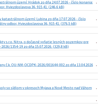
astrálnom území: Hrádok zo dňa 24.07.2026 - číslo konania:
r, Hviezdoslavova 36, 915 41. (246,6 kB)
 katastrálnom území: Lubina zo dňa 17.07.2026 - číslo
lny odbor, Hviezdoslavova 36, 915 41. (376,5 kB)
ty s.r.o. Nitra, o dočasné vyňatie lesných pozemkov pre
-2026/1354-19 zo dňa 15.07.2026. (329,8 kB)
any č.k. OU-NM-OCDPK-2026/001644-002 zo dňa 13.04.2026
školy so sídlom v okresoch Myjava a Nové Mesto nad Váhom