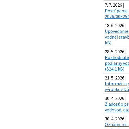
7. 7. 2026 |
Postúpenie r
2026/008254
18. 6. 2026 |
Upovedomeni
vodnej stavb
kB)
28. 5. 2026 |
Rozhodnutie
požiarny vo
(524,1 kB)
21. 5. 2026 |
Informácia p
výrobkov k.
30. 4. 2026 |
Žiadosť o pr
vodovod, daž
30. 4. 2026 |
Oznámenie o