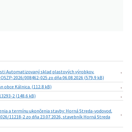
sti Automatizovaný sklad plastových výrobkov,
NM-OSZP-2026/008462-025 zo dňa 06.08.2026 (579,9 kB)
 obce Kálnica. (112,8 kB)
3293-2 (148,6 kB)
enia a termínu ukončenia stavby: Horná Streda-vodovod,
26/11218-2 zo dňa 23.07.2026, stavebník Horná Streda