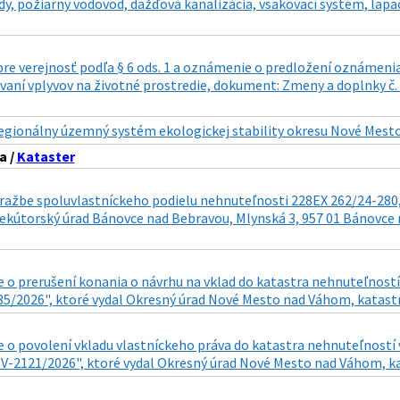
dy, požiarny vodovod, dažďová kanalizácia, vsakovací systém, lapa
re verejnosť podľa § 6 ods. 1 a oznámenie o predložení oznámeni
ovaní vplyvov na životné prostredie, dokument: Zmeny a doplnky č
egionálny územný systém ekologickej stability okresu Nové Mest
a /
Kataster
ražbe spoluvlastníckeho podielu nehnuteľnosti 228EX 262/24-280,
ekútorský úrad Bánovce nad Bebravou, Mlynská 3, 957 01 Bánovce n
 o prerušení konania o návrhu na vklad do katastra nehnuteľností
35/2026", ktoré vydal Okresný úrad Nové Mesto nad Váhom, katastrá
 o povolení vkladu vlastníckeho práva do katastra nehnuteľností 
: V-2121/2026", ktoré vydal Okresný úrad Nové Mesto nad Váhom, ka