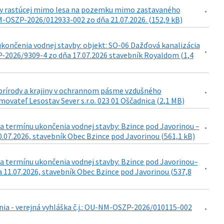
viny rastúcej mimo lesa na pozemku mimo zastavaného
-OSZP-2026/012933-002 zo dňa 21.07.2026. (152,9 kB)
končenia vodnej stavby: objekt: SO-06 Dažďová kanalizácia
-2026/9309-4 zo dňa 17.07.2026 stavebník Royaldom (1,4
e prírody a krajiny v ochrannom pásme vzdušného
movateľ Lesostav Sever s.r.o. 023 01 Oščadnica (2,1 MB)
a termínu ukončenia vodnej stavby: Bzince pod Javorinou –
0.07.2026, stavebník Obec Bzince pod Javorinou (561,1 kB)
a termínu ukončenia vodnej stavby: Bzince pod Javorinou–
 11.07.2026, stavebník Obec Bzince pod Javorinou (537,8
ia - verejná vyhláška č.j.: OU-NM-OSZP-2026/010115-002