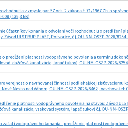
ozhodnutia v zmysle par. 57 ods. 2 zákona č. 71/1967 Zb. o správn
-008 (139,3 kB)
e účastníkov konania o odvolaní voči rozhodnutiu o predĺžení p
y: Závod ULSTRUP PLAST, Potvorice, č.j. OU-NM-OSZP-2026/8254-7 d
 o predĺžení platnosti vodoprávneho povolenia a termínu dokonč
dovod, dažďová kanalizácia, lapač tukov), OU-NM-OSZP-2026/8254-
re verejnosť o navrhovanej činnosti podliehajúcej zisťovaciemu 
ú. Nové Mesto nad Váhom, OU-NM-OSZP-2026/8462 , navrhovateľ: C
edĺženie platnosti vodoprávneho povolenia na stavbu: Závod ULST
ďová kanalizácia, vsakovací systém, lapač tukov) č.j. OU-NM-OSZP
 začatí vodoprávneho konania - predĺženie platnosti vodoprávne