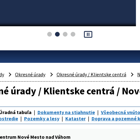
pause_presentation
dy
Okresné úrady
Okresné úrady / Klientske centrá
N
é úrady / Klientske centrá / N
Úradná tabuľa
Dokumenty na stiahnutie
Všeobecná vnúto
ostredie
Pozemky a lesy
Kataster
Doprava a pozemné 
centrum Nové Mesto nad Váhom