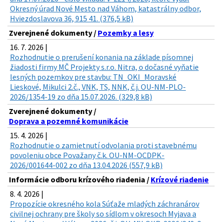
Okresný úrad Nové Mesto nad Váhom, katastrálny odbor,
Hviezdoslavova 36, 915 41. (376,5 kB)
Zverejnené dokumenty /
Pozemky a lesy
16. 7. 2026 |
Rozhodnutie o prerušení konania na základe písomnej
žiadosti firmy MČ Projekty s.r.o. Nitra, o dočasné vyňatie
lesných pozemkov pre stavbu: TN_OKI_Moravské
Lieskové, Mikulci 2.č., VNK, TS, NNK, č.j. OU-NM-PLO-
2026/1354-19 zo dňa 15.07.2026. (329,8 kB)
Zverejnené dokumenty /
Doprava a pozemné komunikácie
15. 4. 2026 |
Rozhodnutie o zamietnutí odvolania proti stavebnému
povoleniu obce Považany č.k. OU-NM-OCDPK-
2026/001644-002 zo dňa 13.04.2026 (557,9 kB)
Informácie odboru krízového riadenia /
Krízové riadenie
8. 4. 2026 |
Propozície okresného kola Súťaže mladých záchranárov
civilnej ochrany pre školy so sídlom v okresoch Myjava a