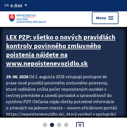
Preskocit na hlavný obsah
arrow_drop_down
SK
e-Gov
menu
Menu
Zastavit automatický posun upútavok
LEX PZP: všetko o nových pravidlách
kontroly povinného zmluvného
poistenia nájdete na
www.nepoistenevozidlo.sk
29. 06. 2026
Od 1. augusta 2026 vstupujú postupne do
praxe nové pravidlá povinného zmluvného poistenia,
ktoré radikálne znížia počet nepoistených vozidiel v
cestnej premávke a zavedú poriadok a spravodlivosť do
systému PZP. Občania nájdu všetky potrebné informácie
o zmenách na jednom mieste – novom oficiálnom portáli
https://nepoistenevozidlo.sk/, ktorý vznikol v spolupráci
Slovenskej kancelárie poisťovateľov (SKP), Slovenskej
pause_presentation
asociácie poisťovní (SLASPO) a Ministerstva vnútra SR.