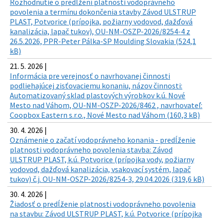
Rozhodnutie o predĺžení platnosti vodoprávneho
povolenia a termínu dokončenia stavby Závod ULSTRUP
PLAST, Potvorice (prípojka, požiarny vodovod, dažďová
kanalizácia, lapač tukov), OU-NM-OSZP-2026/8254-4 z
26.5.2026, PPR-Peter Pálka-SP Moulding Slovakia (524,1
kB)
21. 5. 2026 |
Informácia pre verejnosť o navrhovanej činnosti
podliehajúcej zisťovaciemu konaniu, názov činnosti:
Automatizovaný sklad plastových výrobkov k.ú. Nové
Mesto nad Váhom, OU-NM-OSZP-2026/8462 , navrhovateľ:
Coopbox Eastern s.r.o., Nové Mesto nad Váhom (160,3 kB)
30. 4. 2026 |
Oznámenie o začatí vodoprávneho konania - predĺženie
platnosti vodoprávneho povolenia stavba: Závod
ULSTRUP PLAST, k.ú. Potvorice (prípojka vody, požiarny
vodovod, dažďová kanalizácia, vsakovací systém, lapač
tukov) č.j. OU-NM-OSZP-2026/8254-3, 29.04.2026 (319,6 kB)
30. 4. 2026 |
Žiadosť o predĺženie platnosti vodoprávneho povolenia
na stavbu: Závod ULSTRUP PLAST, k.ú. Potvorice (prípojka