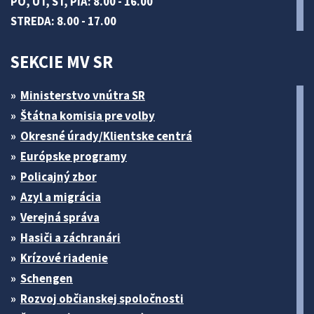
PO, UT, ŠT, PIA: 8.00 - 16.00
STREDA: 8.00 - 17.00
SEKCIE MV SR
Ministerstvo vnútra SR
Štátna komisia pre volby
Okresné úrady/Klientske centrá
Európske programy
Policajný zbor
Azyl a migrácia
Verejná správa
Hasiči a záchranári
Krízové riadenie
Schengen
Rozvoj občianskej spoločnosti