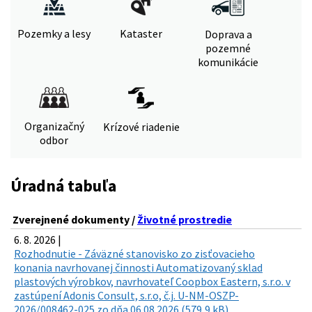
Pozemky a lesy
Kataster
Doprava a
pozemné
komunikácie
Organizačný
Krízové riadenie
odbor
Úradná tabuľa
Zverejnené dokumenty /
Životné prostredie
6. 8. 2026 |
Rozhodnutie - Záväzné stanovisko zo zisťovacieho
konania navrhovanej činnosti Automatizovaný sklad
plastových výrobkov, navrhovateľ Coopbox Eastern, s.r.o. v
zastúpení Adonis Consult, s.r.o, č.j. U-NM-OSZP-
2026/008462-025 zo dňa 06.08.2026 (579,9 kB)