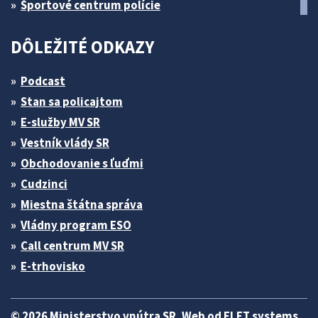
Športové centrum polície
DÔLEŽITÉ ODKAZY
Podcast
Stan sa policajtom
E-služby MV SR
Vestník vlády SR
Obchodovanie s ľuďmi
Cudzinci
Miestna štátna správa
Vládny program ESO
Call centrum MV SR
E-trhovisko
© 2026 Ministerstvo vnútra SR. Web od
ELET systems
.