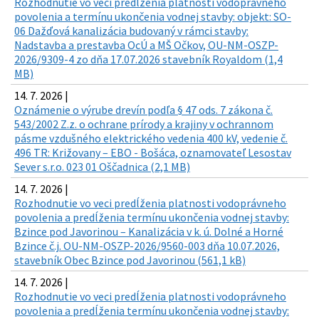
Rozhodnutie vo veci predĺženia platnosti vodoprávneho
povolenia a termínu ukončenia vodnej stavby: objekt: SO-
06 Dažďová kanalizácia budovaný v rámci stavby:
Nadstavba a prestavba OcÚ a MŠ Očkov, OU-NM-OSZP-
2026/9309-4 zo dňa 17.07.2026 stavebník Royaldom (1,4
MB)
14. 7. 2026 |
Oznámenie o výrube drevín podľa § 47 ods. 7 zákona č.
543/2002 Z.z. o ochrane prírody a krajiny v ochrannom
pásme vzdušného elektrického vedenia 400 kV, vedenie č.
496 TR: Križovany – EBO - Bošáca, oznamovateľ Lesostav
Sever s.r.o. 023 01 Oščadnica (2,1 MB)
14. 7. 2026 |
Rozhodnutie vo veci predĺženia platnosti vodoprávneho
povolenia a predĺženia termínu ukončenia vodnej stavby:
Bzince pod Javorinou – Kanalizácia v k. ú. Dolné a Horné
Bzince č.j. OU-NM-OSZP-2026/9560-003 dňa 10.07.2026,
stavebník Obec Bzince pod Javorinou (561,1 kB)
14. 7. 2026 |
Rozhodnutie vo veci predĺženia platnosti vodoprávneho
povolenia a predĺženia termínu ukončenia vodnej stavby: