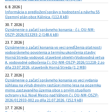
6. 8. 2026 |
Informácia o predložení správy o hodnotení a návrhu SS
Územný plán obce Kálnica. (112,8 kB)
30. 7. 2026 |
Oznámenie o začatí správneho konania - č.j.: OU-NM-
OSZP-2026/013293-2 (148,6 kB)
23. 7. 2026 |
Oznámenie o začatí konania vo veci predĺženia platnosti
vodoprávneho povolenia a termínu ukončenia stavby:
Horná Streda-vodovod, stavebné objekty:Vodovodná vetva
A, vodovodné odbočenia č.j. OU-NM-OSZP-2026/11218-2 zo
dňa 23.07.2026, stavebník Horná Streda (1,2 MB)
22. 7. 2026 |
Oznámenie o začatí správneho konania vo veci vydania
súhlasu na výrub dreviny rastúcej mimo lesa na pozemku
mimo zastavaného územia obce s prvým stupňom
ochrany v k.ú. Nové Mesto nad Váhom č.j. OU-NM-OSZP-
2026/012933-002 zo dňa 21.07.2026. (152,9 kB)
17. 7. 2026 |