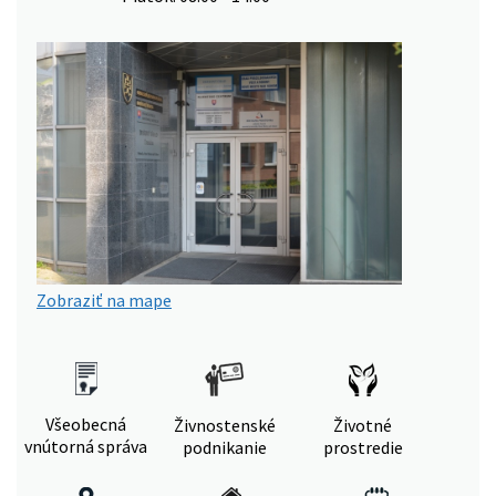
Zobraziť na mape
Všeobecná
Živnostenské
Životné
vnútorná správa
podnikanie
prostredie