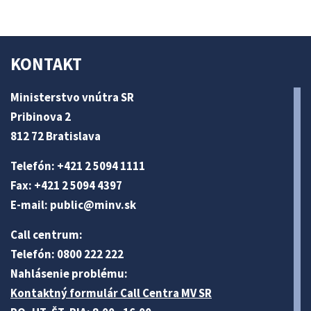
KONTAKT
Ministerstvo vnútra SR
Pribinova 2
812 72 Bratislava
Telefón: +421 2 5094 1111
Fax: +421 2 5094 4397
E-mail:
public@minv
.sk
Call centrum:
Telefón: 0800 222 222
Nahlásenie problému:
Kontaktný formulár Call Centra MV SR