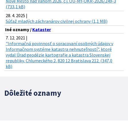
Nové Mesto nad Váhom 2026, č.j. OU-MY-OKR-2026/249-3
(733,1 kB)
28. 4. 2025 |
Súťaž mladých záchranárov civilnej ochrany (1,1 MB)
Iné oznamy /
Kataster
7. 12. 2021 |
"Informačná povinnosť o spracovaní osobných údajov v
Informačnom systéme katastra nehnuteľností", ktoré
vydal Úrad geodézie kartografie a katastra Slovenskej
republiky, Chlumeckého 2, 820 12 Bratislava 212. (347,0
kB)
Dôležité oznamy