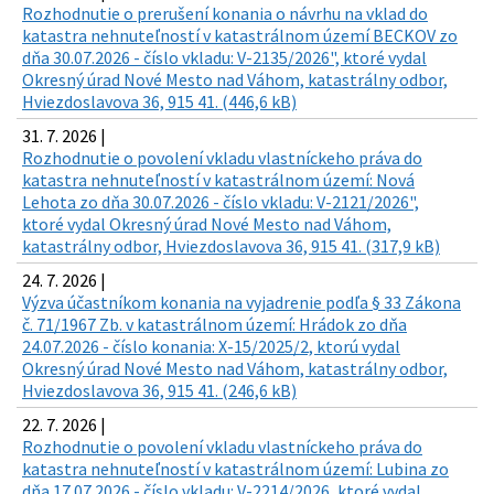
Rozhodnutie o prerušení konania o návrhu na vklad do
katastra nehnuteľností v katastrálnom území BECKOV zo
dňa 30.07.2026 - číslo vkladu: V-2135/2026", ktoré vydal
Okresný úrad Nové Mesto nad Váhom, katastrálny odbor,
Hviezdoslavova 36, 915 41. (446,6 kB)
31. 7. 2026 |
Rozhodnutie o povolení vkladu vlastníckeho práva do
katastra nehnuteľností v katastrálnom území: Nová
Lehota zo dňa 30.07.2026 - číslo vkladu: V-2121/2026",
ktoré vydal Okresný úrad Nové Mesto nad Váhom,
katastrálny odbor, Hviezdoslavova 36, 915 41. (317,9 kB)
24. 7. 2026 |
Výzva účastníkom konania na vyjadrenie podľa § 33 Zákona
č. 71/1967 Zb. v katastrálnom území: Hrádok zo dňa
24.07.2026 - číslo konania: X-15/2025/2, ktorú vydal
Okresný úrad Nové Mesto nad Váhom, katastrálny odbor,
Hviezdoslavova 36, 915 41. (246,6 kB)
22. 7. 2026 |
Rozhodnutie o povolení vkladu vlastníckeho práva do
katastra nehnuteľností v katastrálnom území: Lubina zo
dňa 17.07.2026 - číslo vkladu: V-2214/2026, ktoré vydal