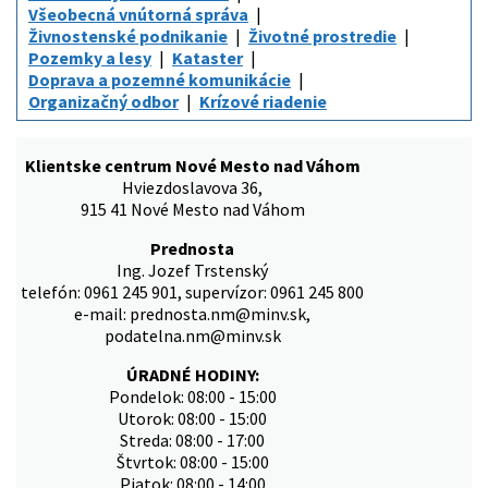
Všeobecná vnútorná správa
Živnostenské podnikanie
Životné prostredie
Pozemky a lesy
Kataster
Doprava a pozemné komunikácie
Organizačný odbor
Krízové riadenie
Klientske centrum Nové Mesto nad Váhom
Hviezdoslavova 36,
915 41 Nové Mesto nad Váhom
Prednosta
Ing. Jozef Trstenský
telefón: 0961 245 901, supervízor: 0961 245 800
e-mail: prednosta.nm@minv.sk,
podatelna.nm@minv.sk
ÚRADNÉ HODINY:
Pondelok: 08:00 - 15:00
Utorok: 08:00 - 15:00
Streda: 08:00 - 17:00
Štvrtok: 08:00 - 15:00
Piatok: 08:00 - 14:00