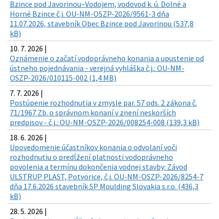
Bzince pod Javorinou–Vodojem, vodovod k. ú. Dolné a
Horné Bzince č.j. OU-NM-OSZP-2026/9561-3 dňa
11.07.2026, stavebník Obec Bzince pod Javorinou (537,8
kB)
10. 7. 2026 |
Oznámenie o začatí vodoprávneho konania a upustenie od
ústneho pojednávania - verejná vyhláška č.j.: OU-NM-
OSZP-2026/010115-002 (1,4 MB)
7. 7. 2026 |
Postúpenie rozhodnutia v zmysle par. 57 ods. 2 zákona č.
71/1967 Zb. o správnom konaní v znení neskorších
predpisov - č.j.: OU-NM-OSZP-2026/008254-008 (139,3 kB)
18. 6. 2026 |
Upovedomenie účastníkov konania o odvolaní voči
rozhodnutiu o predĺžení platnosti vodoprávneho
povolenia a termínu dokončenia vodnej stavby: Závod
ULSTRUP PLAST, Potvorice, č.j. OU-NM-OSZP-2026/8254-7
dňa 17.6.2026 stavebník SP Moulding Slovakia s.r.o. (436,3
kB)
28. 5. 2026 |