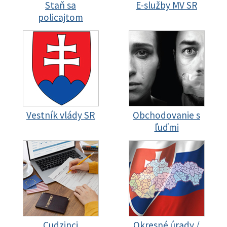
Staň sa
E-služby MV SR
policajtom
Vestník vlády SR
Obchodovanie s
ľuďmi
Cudzinci
Okresné úrady /