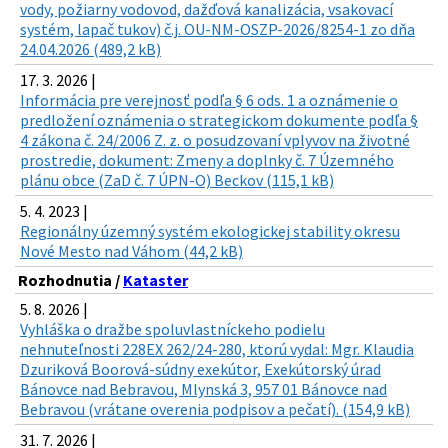
vody, požiarny vodovod, dažďová kanalizácia, vsakovací
systém, lapač tukov) č.j. OU-NM-OSZP-2026/8254-1 zo dňa
24.04.2026 (489,2 kB)
17. 3. 2026 |
Informácia pre verejnosť podľa § 6 ods. 1 a oznámenie o
predložení oznámenia o strategickom dokumente podľa §
4 zákona č. 24/2006 Z. z. o posudzovaní vplyvov na životné
prostredie, dokument: Zmeny a doplnky č. 7 Územného
plánu obce (ZaD č. 7 ÚPN-O) Beckov (115,1 kB)
5. 4. 2023 |
Regionálny územný systém ekologickej stability okresu
Nové Mesto nad Váhom (44,2 kB)
Rozhodnutia /
Kataster
5. 8. 2026 |
Vyhláška o dražbe spoluvlastníckeho podielu
nehnuteľnosti 228EX 262/24-280, ktorú vydal: Mgr. Klaudia
Dzuriková Boorová-súdny exekútor, Exekútorský úrad
Bánovce nad Bebravou, Mlynská 3, 957 01 Bánovce nad
Bebravou (vrátane overenia podpisov a pečatí). (154,9 kB)
31. 7. 2026 |