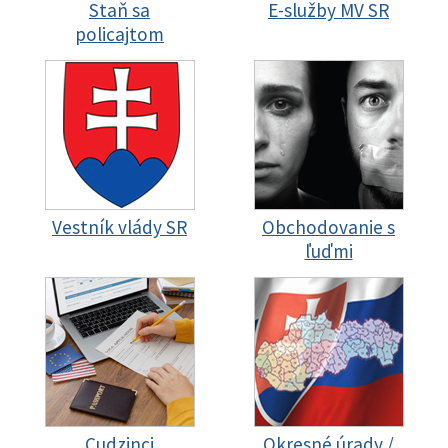
Staň sa
E-služby MV SR
policajtom
Vestník vlády SR
Obchodovanie s
ľuďmi
Cudzinci
Okresné úrady /