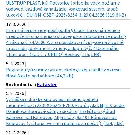
ULSTRUP PLAST, k.ú. Potvorice (prípojka vody, požiarny
vodovod, dažďová kanalizácia, vsakovací systém, lapač
tukov) č.j. OU-NM-OSZP-2026/8254-3, 29.04.2026 (319,6 kB)
17. 3. 2026 |
Informácia pre verejnosť podľa § 6 ods. 1 a oznámenie o
predložení oznámenia o strategickom dokumente podľa §
4 zákona č. 24/2006 Z. z. o posudzovaní vplyvov na životné
prostredie, dokument: Zmeny a doplnky č. 7 Územného
plánu obce (ZaD č. 7 ÚPN-O) Beckov (115,1 kB)
5. 4. 2023 |
Regionálny územný systém ekologickej stability okresu
Nové Mesto nad Váhom (44,2 kB)
Rozhodnutia /
Kataster
5. 8. 2026 |
Vyhláška o dražbe spoluvlastníckeho podielu
nehnuteľnosti 228EX 262/24-280, ktorú vydal: Mgr. Klaudia
Dzuriková Boorová-súdny exekútor, Exekútorský úrad
Bánovce nad Bebravou, Mlynská 3, 957 01 Bánovce nad
Bebravou (vrátane overenia podpisov a pečatí). (154,9 kB)
31. 7. 2026 |