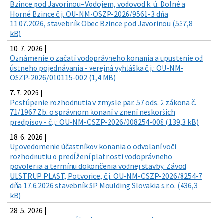
Bzince pod Javorinou–Vodojem, vodovod k. ú. Dolné a
Horné Bzince č.j. OU-NM-OSZP-2026/9561-3 dňa
11.07.2026, stavebník Obec Bzince pod Javorinou (537,8
kB)
10. 7. 2026 |
Oznámenie o začatí vodoprávneho konania a upustenie od
ústneho pojednávania - verejná vyhláška č.j.: OU-NM-
OSZP-2026/010115-002 (1,4 MB)
7. 7. 2026 |
Postúpenie rozhodnutia v zmysle par. 57 ods. 2 zákona č.
71/1967 Zb. o správnom konaní v znení neskorších
predpisov - č.j.: OU-NM-OSZP-2026/008254-008 (139,3 kB)
18. 6. 2026 |
Upovedomenie účastníkov konania o odvolaní voči
rozhodnutiu o predĺžení platnosti vodoprávneho
povolenia a termínu dokončenia vodnej stavby: Závod
ULSTRUP PLAST, Potvorice, č.j. OU-NM-OSZP-2026/8254-7
dňa 17.6.2026 stavebník SP Moulding Slovakia s.r.o. (436,3
kB)
28. 5. 2026 |