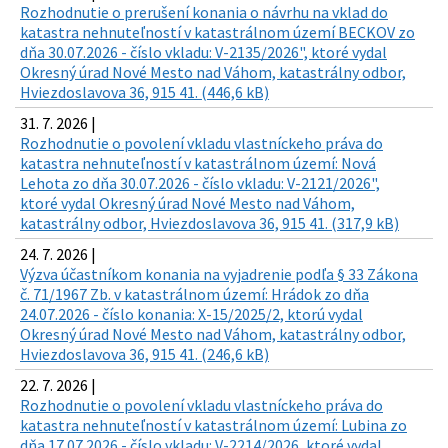
Rozhodnutie o prerušení konania o návrhu na vklad do
katastra nehnuteľností v katastrálnom území BECKOV zo
dňa 30.07.2026 - číslo vkladu: V-2135/2026", ktoré vydal
Okresný úrad Nové Mesto nad Váhom, katastrálny odbor,
Hviezdoslavova 36, 915 41. (446,6 kB)
31. 7. 2026 |
Rozhodnutie o povolení vkladu vlastníckeho práva do
katastra nehnuteľností v katastrálnom území: Nová
Lehota zo dňa 30.07.2026 - číslo vkladu: V-2121/2026",
ktoré vydal Okresný úrad Nové Mesto nad Váhom,
katastrálny odbor, Hviezdoslavova 36, 915 41. (317,9 kB)
24. 7. 2026 |
Výzva účastníkom konania na vyjadrenie podľa § 33 Zákona
č. 71/1967 Zb. v katastrálnom území: Hrádok zo dňa
24.07.2026 - číslo konania: X-15/2025/2, ktorú vydal
Okresný úrad Nové Mesto nad Váhom, katastrálny odbor,
Hviezdoslavova 36, 915 41. (246,6 kB)
22. 7. 2026 |
Rozhodnutie o povolení vkladu vlastníckeho práva do
katastra nehnuteľností v katastrálnom území: Lubina zo
dňa 17.07.2026 - číslo vkladu: V-2214/2026, ktoré vydal