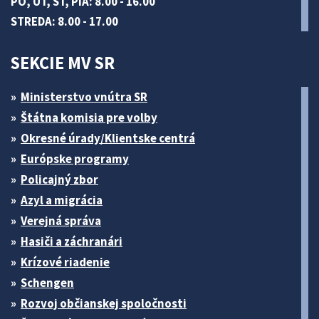
PO, UT, ŠT, PIA: 8.00 - 16.00
STREDA: 8.00 - 17.00
SEKCIE MV SR
Ministerstvo vnútra SR
Štátna komisia pre volby
Okresné úrady/Klientske centrá
Európske programy
Policajný zbor
Azyl a migrácia
Verejná správa
Hasiči a záchranári
Krízové riadenie
Schengen
Rozvoj občianskej spoločnosti