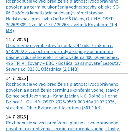
Rozhodnutie vo veci predĺženia platnosti vodoprávneho
povolenia a termínu ukončenia vodnej stavby: objekt: SO-
06 Dažďová kanalizácia budovaný v rámci stavby:
Nadstavba a prestavba OcÚ a MŠ Očkov, OU-NM-OSZP-
2026/9309-4 zo dňa 17.07.2026 stavebník Royaldom (1,4
MB)
14. 7. 2026 |
Oznámenie o výrube drevín podľa § 47 ods. 7 zákona č.
543/2002 Z.z. o ochrane prírody a krajiny v ochrannom
pásme vzdušného elektrického vedenia 400 kV, vedenie č.
496 TR: Križovany – EBO - Bošáca, oznamovateľ Lesostav
Sever s.r.o. 023 01 Oščadnica (2,1 MB)
14. 7. 2026 |
Rozhodnutie vo veci predĺženia platnosti vodoprávneho
povolenia a predĺženia termínu ukončenia vodnej stavby:
Bzince pod Javorinou – Kanalizácia v k. ú. Dolné a Horné
Bzince č.j. OU-NM-OSZP-2026/9560-003 dňa 10.07.2026,
stavebník Obec Bzince pod Javorinou (561,1 kB)
14. 7. 2026 |
Rozhodnutie vo veci predĺženia platnosti vodoprávneho
povolenia a predĺženia termínu ukončenia vodnej stavby: