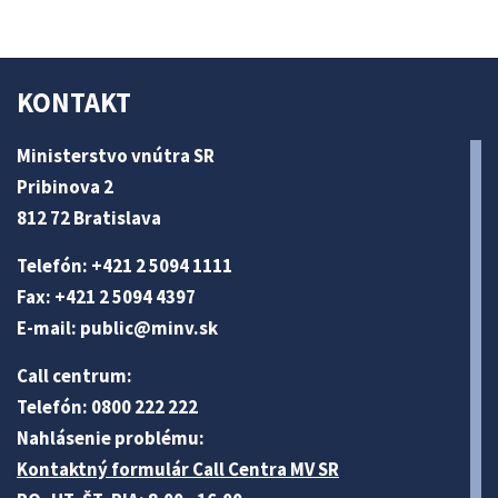
KONTAKT
Ministerstvo vnútra SR
Pribinova 2
812 72 Bratislava
Telefón: +421 2 5094 1111
Fax: +421 2 5094 4397
E-mail:
public@minv
.sk
Call centrum:
Telefón: 0800 222 222
Nahlásenie problému:
Kontaktný formulár Call Centra MV SR