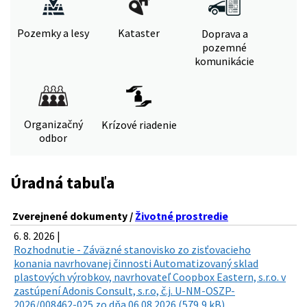
Pozemky a lesy
Kataster
Doprava a
pozemné
komunikácie
Organizačný
Krízové riadenie
odbor
Úradná tabuľa
Zverejnené dokumenty /
Životné prostredie
6. 8. 2026 |
Rozhodnutie - Záväzné stanovisko zo zisťovacieho
konania navrhovanej činnosti Automatizovaný sklad
plastových výrobkov, navrhovateľ Coopbox Eastern, s.r.o. v
zastúpení Adonis Consult, s.r.o, č.j. U-NM-OSZP-
2026/008462-025 zo dňa 06.08.2026 (579,9 kB)