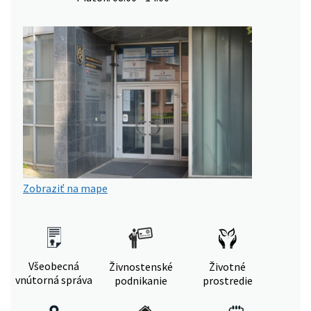
Zobraziť na mape
Všeobecná
Živnostenské
Životné
vnútorná správa
podnikanie
prostredie