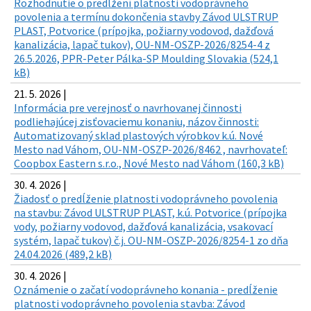
Rozhodnutie o predĺžení platnosti vodoprávneho
povolenia a termínu dokončenia stavby Závod ULSTRUP
PLAST, Potvorice (prípojka, požiarny vodovod, dažďová
kanalizácia, lapač tukov), OU-NM-OSZP-2026/8254-4 z
26.5.2026, PPR-Peter Pálka-SP Moulding Slovakia (524,1
kB)
21. 5. 2026 |
Informácia pre verejnosť o navrhovanej činnosti
podliehajúcej zisťovaciemu konaniu, názov činnosti:
Automatizovaný sklad plastových výrobkov k.ú. Nové
Mesto nad Váhom, OU-NM-OSZP-2026/8462 , navrhovateľ:
Coopbox Eastern s.r.o., Nové Mesto nad Váhom (160,3 kB)
30. 4. 2026 |
Žiadosť o predĺženie platnosti vodoprávneho povolenia
na stavbu: Závod ULSTRUP PLAST, k.ú. Potvorice (prípojka
vody, požiarny vodovod, dažďová kanalizácia, vsakovací
systém, lapač tukov) č.j. OU-NM-OSZP-2026/8254-1 zo dňa
24.04.2026 (489,2 kB)
30. 4. 2026 |
Oznámenie o začatí vodoprávneho konania - predĺženie
platnosti vodoprávneho povolenia stavba: Závod