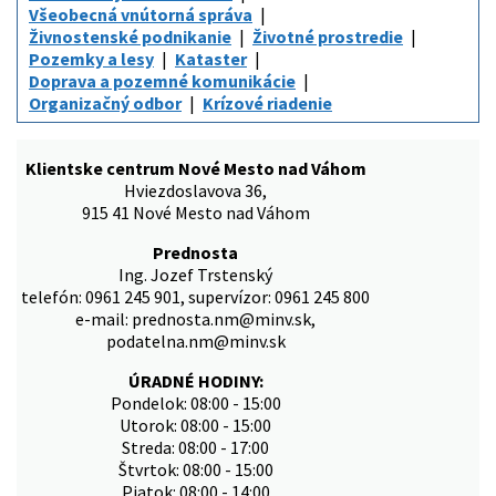
Všeobecná vnútorná správa
Živnostenské podnikanie
Životné prostredie
Pozemky a lesy
Kataster
Doprava a pozemné komunikácie
Organizačný odbor
Krízové riadenie
Klientske centrum Nové Mesto nad Váhom
Hviezdoslavova 36,
915 41 Nové Mesto nad Váhom
Prednosta
Ing. Jozef Trstenský
telefón: 0961 245 901, supervízor: 0961 245 800
e-mail: prednosta.nm@minv.sk,
podatelna.nm@minv.sk
ÚRADNÉ HODINY:
Pondelok: 08:00 - 15:00
Utorok: 08:00 - 15:00
Streda: 08:00 - 17:00
Štvrtok: 08:00 - 15:00
Piatok: 08:00 - 14:00