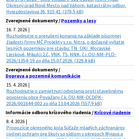
Okresný úrad Nové Mesto nad Váhom, katastrálny odbor,
Hviezdoslavova 36, 915 41. (376,5 kB)
Zverejnené dokumenty /
Pozemky a lesy
16. 7. 2026 |
Rozhodnutie o prerušení konania na základe písomnej
žiadosti firmy MČ Projekty s.r.o. Nitra, o dočasné vyňatie
lesných pozemkov pre stavbu: TN_OKI_Moravské
Lieskové, Mikulci 2.č., VNK, TS, NNK, č.j. OU-NM-PLO-
2026/1354-19 zo dňa 15.07.2026. (329,8 kB)
Zverejnené dokumenty /
Doprava a pozemné komunikácie
15. 4. 2026 |
Rozhodnutie o zamietnutí odvolania proti stavebnému
povoleniu obce Považany č.k. OU-NM-OCDPK-
2026/001644-002 zo dňa 13.04.2026 (557,9 kB)
Informácie odboru krízového riadenia /
Krízové riadenie
8. 4. 2026 |
Propozície okresného kola Súťaže mladých záchranárov
civilnej ochrany pre školy so sídlom v okresoch Myjava a