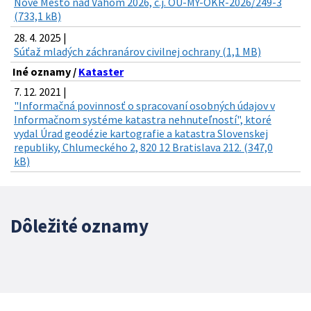
Nové Mesto nad Váhom 2026, č.j. OU-MY-OKR-2026/249-3
(733,1 kB)
28. 4. 2025 |
Súťaž mladých záchranárov civilnej ochrany (1,1 MB)
Iné oznamy /
Kataster
7. 12. 2021 |
"Informačná povinnosť o spracovaní osobných údajov v
Informačnom systéme katastra nehnuteľností", ktoré
vydal Úrad geodézie kartografie a katastra Slovenskej
republiky, Chlumeckého 2, 820 12 Bratislava 212. (347,0
kB)
Dôležité oznamy