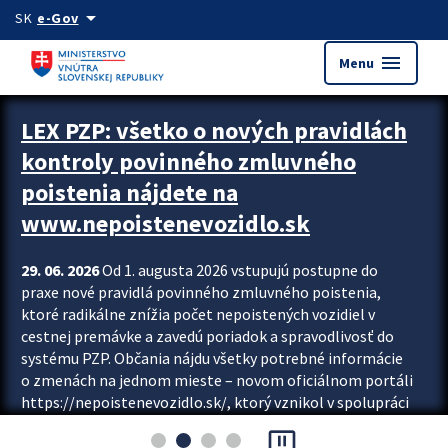
Preskocit na hlavný obsah
arrow_drop_down
SK
e-Gov
menu
Menu
Zastavit automatický posun upútavok
LEX PZP: všetko o nových pravidlách
kontroly povinného zmluvného
poistenia nájdete na
www.nepoistenevozidlo.sk
29. 06. 2026
Od 1. augusta 2026 vstupujú postupne do
praxe nové pravidlá povinného zmluvného poistenia,
ktoré radikálne znížia počet nepoistených vozidiel v
cestnej premávke a zavedú poriadok a spravodlivosť do
systému PZP. Občania nájdu všetky potrebné informácie
o zmenách na jednom mieste – novom oficiálnom portáli
https://nepoistenevozidlo.sk/, ktorý vznikol v spolupráci
Slovenskej kancelárie poisťovateľov (SKP), Slovenskej
pause_presentation
asociácie poisťovní (SLASPO) a Ministerstva vnútra SR.