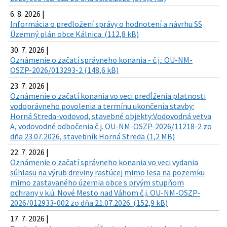
6. 8. 2026 |
Informácia o predložení správy o hodnotení a návrhu SS
Územný plán obce Kálnica. (112,8 kB)
30. 7. 2026 |
Oznámenie o začatí správneho konania - č.j.: OU-NM-
OSZP-2026/013293-2 (148,6 kB)
23. 7. 2026 |
Oznámenie o začatí konania vo veci predĺženia platnosti
vodoprávneho povolenia a termínu ukončenia stavby:
Horná Streda-vodovod, stavebné objekty:Vodovodná vetva
A, vodovodné odbočenia č.j. OU-NM-OSZP-2026/11218-2 zo
dňa 23.07.2026, stavebník Horná Streda (1,2 MB)
22. 7. 2026 |
Oznámenie o začatí správneho konania vo veci vydania
súhlasu na výrub dreviny rastúcej mimo lesa na pozemku
mimo zastavaného územia obce s prvým stupňom
ochrany v k.ú. Nové Mesto nad Váhom č.j. OU-NM-OSZP-
2026/012933-002 zo dňa 21.07.2026. (152,9 kB)
17. 7. 2026 |