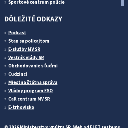
Športové centrum polície
DÔLEŽITÉ ODKAZY
Podcast
Stan sa policajtom
E-služby MV SR
Vestník vlády SR
Obchodovanie s ľuďmi
Cudzinci
Miestna štátna správa
Vládny program ESO
Call centrum MV SR
E-trhovisko
© 2026 Ministerstvo vnútra SR. Web od
ELET systems
.