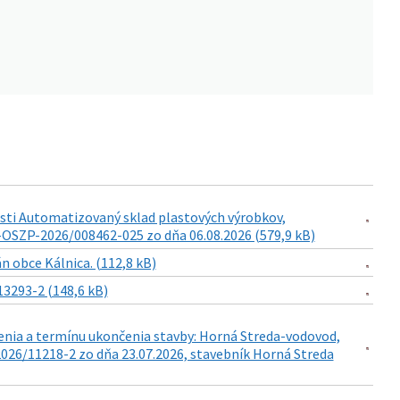
sti Automatizovaný sklad plastových výrobkov,
NM-OSZP-2026/008462-025 zo dňa 06.08.2026 (579,9 kB)
 obce Kálnica. (112,8 kB)
3293-2 (148,6 kB)
enia a termínu ukončenia stavby: Horná Streda-vodovod,
26/11218-2 zo dňa 23.07.2026, stavebník Horná Streda