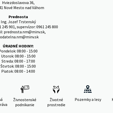
Hviezdoslavova 36,
41 Nové Mesto nad Váhom
Prednosta
Ing. Jozef Trstenský
1 245 901, supervízor: 0961 245 800
il: prednosta.nm@minv.sk,
odatelna.nm@minv.sk
ÚRADNÉ HODINY:
Pondelok: 08:00 - 15:00
Utorok: 08:00 - 15:00
Streda: 08:00 - 17:00
Štvrtok: 08:00 - 15:00
Piatok: 08:00 - 14:00
ná
Pozemky a lesy
Živnostenské
Životné
ráva
podnikanie
prostredie