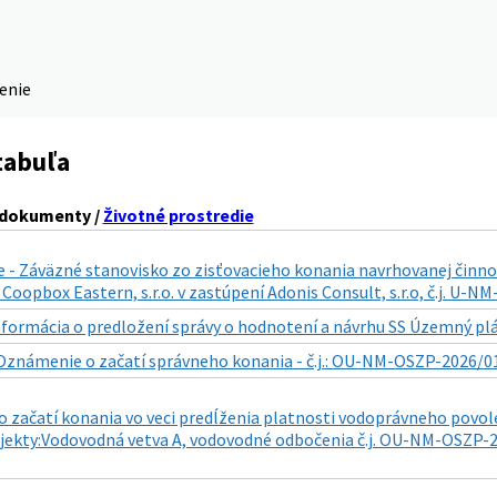
denie
tabuľa
 dokumenty /
Životné prostredie
 - Záväzné stanovisko zo zisťovacieho konania navrhovanej činno
Coopbox Eastern, s.r.o. v zastúpení Adonis Consult, s.r.o, č.j. U-
nformácia o predložení správy o hodnotení a návrhu SS Územný plán
Oznámenie o začatí správneho konania - č.j.: OU-NM-OSZP-2026/01
 začatí konania vo veci predĺženia platnosti vodoprávneho povol
jekty:Vodovodná vetva A, vodovodné odbočenia č.j. OU-NM-OSZP-20