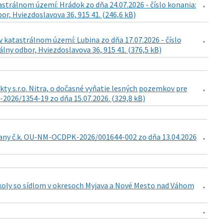
astrálnom území: Hrádok zo dňa 24.07.2026 - číslo konania:
r, Hviezdoslavova 36, 915 41. (246,6 kB)
 katastrálnom území: Lubina zo dňa 17.07.2026 - číslo
lny odbor, Hviezdoslavova 36, 915 41. (376,5 kB)
ty s.r.o. Nitra, o dočasné vyňatie lesných pozemkov pre
-2026/1354-19 zo dňa 15.07.2026. (329,8 kB)
any č.k. OU-NM-OCDPK-2026/001644-002 zo dňa 13.04.2026
školy so sídlom v okresoch Myjava a Nové Mesto nad Váhom