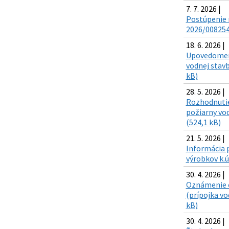
7. 7. 2026 |
Postúpenie r
2026/008254
18. 6. 2026 |
Upovedomeni
vodnej stavb
kB)
28. 5. 2026 |
Rozhodnutie
požiarny vo
(524,1 kB)
21. 5. 2026 |
Informácia p
výrobkov k.
30. 4. 2026 |
Oznámenie o
(prípojka vo
kB)
30. 4. 2026 |