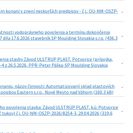
om konaní v znení neskorších predpisov - č.j.: OU-NM-OSZP-
latnosti vodoprávneho povolenia a termínu dokončenia
ňa 17.6.2026 stavebník SP Moulding Slovakia s.r.o. (436,3
enia stavby Závod ULSTRUP PLAST, Potvorice (prípojka,
4 z 26.5.2026, PPR-Peter Pálka-SP Moulding Slovakia
konaniu, názov činnosti: Automatizovaný sklad plastových
oopbox Eastern s.r.o., Nové Mesto nad Váhom (160,3 kB)
ho povolenia stavba: Závod ULSTRUP PLAST, k.ú. Potvorice
č tukov) č.j. OU-NM-OSZP-2026/8254-3, 29.04.2026 (319,6