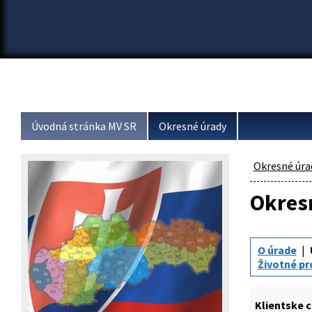
Úvodná stránka MV SR
Okresné úrady
Okresné úra
Okresn
O úrade
Životné pr
Klientske 