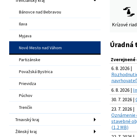
Trenčiansky kraj
Bánovce nad Bebravou
Ilava
Krízové ria
Myjava
Úradná 
Nové Mesto nad Váhom
Zverejnené
Partizánske
6. 8. 2026 |
Považská Bystrica
Rozhodnutie
navrhovateľ 
Prievidza
6. 8. 2026 |
I
Púchov
30. 7. 2026 |
Trenčín
23. 7. 2026 |
Oznámenie o
Trnavský kraj
stavebné ob
(1,2 MB)
Žilinský kraj
22. 7. 2026 |