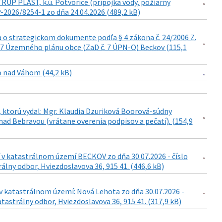
RUP PLAST, k.ú. Potvorice (prípojka vody, požiarny
-2026/8254-1 zo dňa 24.04.2026 (489,2 kB)
a o strategickom dokumente podľa § 4 zákona č. 24/2006 Z.
. 7 Územného plánu obce (ZaD č. 7 ÚPN-O) Beckov (115,1
o nad Váhom (44,2 kB)
 ktorú vydal: Mgr. Klaudia Dzuriková Boorová-súdny
ad Bebravou (vrátane overenia podpisov a pečatí). (154,9
 v katastrálnom území BECKOV zo dňa 30.07.2026 - číslo
lny odbor, Hviezdoslavova 36, 915 41. (446,6 kB)
v katastrálnom území: Nová Lehota zo dňa 30.07.2026 -
tastrálny odbor, Hviezdoslavova 36, 915 41. (317,9 kB)