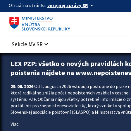
Preskocit na hlavný obsah
arrow_drop_down
verejnej správy SR
Oficiálna stránka
Sekcie MV SR
keyboard_arrow_down
Zastavit automatický posun upútavok
LEX PZP: všetko o nových pravidlách 
poistenia nájdete na www.nepoistenev
29. 06. 2026
Od 1. augusta 2026 vstupujú postupne do praxe 
ktoré radikálne znížia počet nepoistených vozidiel v cestne
systému PZP. Občania nájdu všetky potrebné informácie o 
portáli https://nepoistenevozidlo.sk/, ktorý vznikol v spolu
Slovenskej asociácie poisťovní (SLASPO) a Ministerstva vnútra
Viac