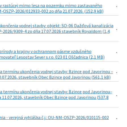
viny rastúcej mimo lesa na pozemku mimo zastavaného
-OSZP-2026/012933-002 zo dňa 21.07.2026. (152,9 kB)
končenia vodnej stavby: objekt: SO-06 Dažďová kanalizácia
-2026/9309-4 zo dňa 17.07.2026 stavebník Royaldom (1,4
e prírody a krajiny v ochrannom pásme vzdušného
movateľ Lesostav Sever s.r.o. 023 01 Oščadnica (2,1 MB)
a termínu ukončenia vodnej stavby: Bzince pod Javorinou –
0.07.2026, stavebník Obec Bzince pod Javorinou (561,1 kB)
a termínu ukončenia vodnej stavby: Bzince pod Javorinou–
 11.07.2026, stavebník Obec Bzince pod Javorinou (537,8
ia - verejná vyhláška č.j.: OU-NM-OSZP-2026/010115-002