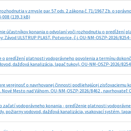
ozhodnutia v zmysle par. 57 ods. 2 zákona č. 71/1967 Zb. o správn
-008 (139,3 kB)
e účastníkov konania o odvolaní voči rozhodnutiu o predĺžení p
y: Závod ULSTRUP PLAST, Potvorice, č.j. OU-NM-OSZP-2026/8254-7 d
 o predĺžení platnosti vodoprávneho povolenia a termínu dokonč
dovod, dažďová kanalizácia, lapač tukov), OU-NM-OSZP-2026/8254-
re verejnosť o navrhovanej činnosti podliehajúcej zisťovaciemu 
ú. Nové Mesto nad Váhom, OU-NM-OSZP-2026/8462 , navrhovateľ: C
 začatí vodoprávneho konania - predĺženie platnosti vodoprávne
dy, požiarny vodovod, dažďová kanalizácia, vsakovací systém, lapa