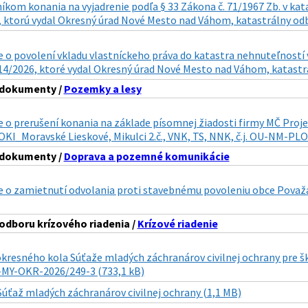
íkom konania na vyjadrenie podľa § 33 Zákona č. 71/1967 Zb. v kat
 ktorú vydal Okresný úrad Nové Mesto nad Váhom, katastrálny odbo
o povolení vkladu vlastníckeho práva do katastra nehnuteľností v
14/2026, ktoré vydal Okresný úrad Nové Mesto nad Váhom, katastrá
 dokumenty /
Pozemky a lesy
o prerušení konania na základe písomnej žiadosti firmy MČ Projek
KI_Moravské Lieskové, Mikulci 2.č., VNK, TS, NNK, č.j. OU-NM-PLO
 dokumenty /
Doprava a pozemné komunikácie
 o zamietnutí odvolania proti stavebnému povoleniu obce Považ
odboru krízového riadenia /
Krízové riadenie
okresného kola Súťaže mladých záchranárov civilnej ochrany pre 
U-MY-OKR-2026/249-3 (733,1 kB)
Súťaž mladých záchranárov civilnej ochrany (1,1 MB)