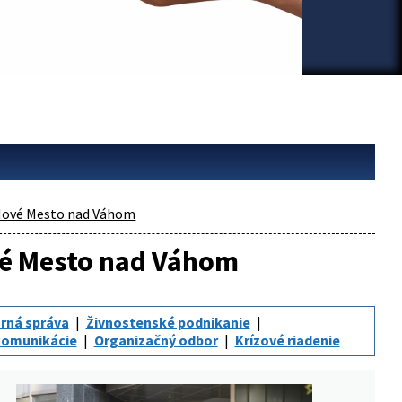
ové Mesto nad Váhom
ové Mesto nad Váhom
rná správa
Živnostenské podnikanie
komunikácie
Organizačný odbor
Krízové riadenie