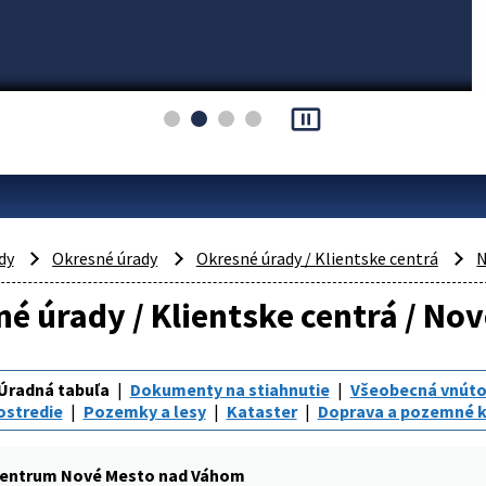
pause_presentation
dy
Okresné úrady
Okresné úrady / Klientske centrá
N
é úrady / Klientske centrá / N
Úradná tabuľa
Dokumenty na stiahnutie
Všeobecná vnúto
ostredie
Pozemky a lesy
Kataster
Doprava a pozemné 
centrum Nové Mesto nad Váhom