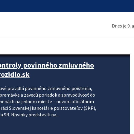
Dnes je 9. 
kontroly povinného zmluvného
ozidlo.sk
nové pravidlá povinného zmluvného poistenia,
j premávke a zavedú poriadok a spravodlivosť do
zmenách na jednom mieste – novom oficiálnom
práci Slovenskej kancelárie poisťovateľov (SKP),
 SR. Novinky predstavili na...