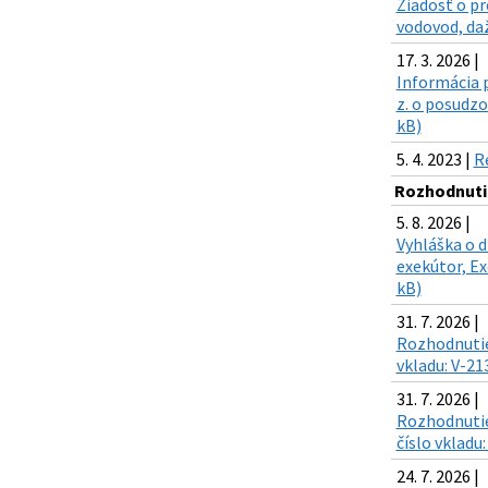
Žiadosť o pr
vodovod, daž
17. 3. 2026 |
Informácia p
z. o posudz
kB)
5. 4. 2023 |
R
Rozhodnuti
5. 8. 2026 |
Vyhláška o d
exekútor, Ex
kB)
31. 7. 2026 |
Rozhodnutie
vkladu: V-21
31. 7. 2026 |
Rozhodnutie
číslo vkladu
24. 7. 2026 |