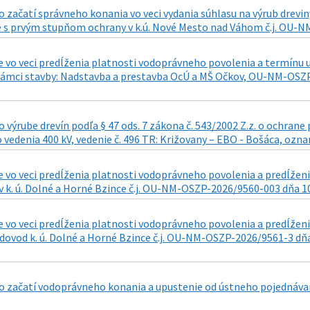
 začatí správneho konania vo veci vydania súhlasu na výrub dre
 s prvým stupňom ochrany v k.ú. Nové Mesto nad Váhom č.j. OU-NM
 vo veci predĺženia platnosti vodoprávneho povolenia a termínu u
rámci stavby: Nadstavba a prestavba OcÚ a MŠ Očkov, OU-NM-OSZP
výrube drevín podľa § 47 ods. 7 zákona č. 543/2002 Z.z. o ochran
 vedenia 400 kV, vedenie č. 496 TR: Križovany – EBO - Bošáca, ozna
 vo veci predĺženia platnosti vodoprávneho povolenia a predĺženi
v k. ú. Dolné a Horné Bzince č.j. OU-NM-OSZP-2026/9560-003 dňa 1
 vo veci predĺženia platnosti vodoprávneho povolenia a predĺženi
ovod k. ú. Dolné a Horné Bzince č.j. OU-NM-OSZP-2026/9561-3 dňa
 začatí vodoprávneho konania a upustenie od ústneho pojednávan