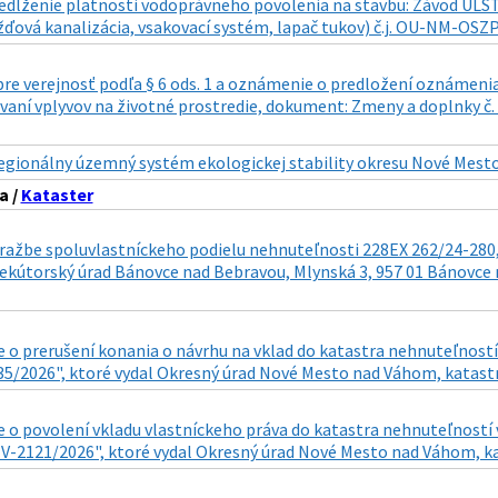
edĺženie platnosti vodoprávneho povolenia na stavbu: Závod ULST
ďová kanalizácia, vsakovací systém, lapač tukov) č.j. OU-NM-OSZP
re verejnosť podľa § 6 ods. 1 a oznámenie o predložení oznámeni
ovaní vplyvov na životné prostredie, dokument: Zmeny a doplnky č
egionálny územný systém ekologickej stability okresu Nové Mest
a /
Kataster
ražbe spoluvlastníckeho podielu nehnuteľnosti 228EX 262/24-280,
ekútorský úrad Bánovce nad Bebravou, Mlynská 3, 957 01 Bánovce n
 o prerušení konania o návrhu na vklad do katastra nehnuteľností
35/2026", ktoré vydal Okresný úrad Nové Mesto nad Váhom, katastrá
 o povolení vkladu vlastníckeho práva do katastra nehnuteľností 
: V-2121/2026", ktoré vydal Okresný úrad Nové Mesto nad Váhom, ka