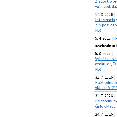
Žiadosť o pr
vodovod, daž
17. 3. 2026 |
Informácia p
z. o posudz
kB)
5. 4. 2023 |
R
Rozhodnuti
5. 8. 2026 |
Vyhláška o d
exekútor, Ex
kB)
31. 7. 2026 |
Rozhodnutie
vkladu: V-21
31. 7. 2026 |
Rozhodnutie
číslo vkladu
24. 7. 2026 |