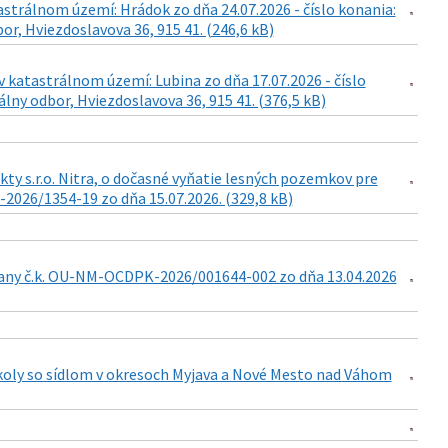
astrálnom území: Hrádok zo dňa 24.07.2026 - číslo konania:
r, Hviezdoslavova 36, 915 41. (246,6 kB)
 katastrálnom území: Lubina zo dňa 17.07.2026 - číslo
lny odbor, Hviezdoslavova 36, 915 41. (376,5 kB)
ty s.r.o. Nitra, o dočasné vyňatie lesných pozemkov pre
-2026/1354-19 zo dňa 15.07.2026. (329,8 kB)
any č.k. OU-NM-OCDPK-2026/001644-002 zo dňa 13.04.2026
školy so sídlom v okresoch Myjava a Nové Mesto nad Váhom