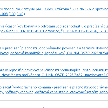
ozhodnutia v zmysle par. 57 ods. 2 zákona č. 71/1967 Zb. o správn
-008 (139,3 kB)
e účastníkov konania o odvolaní voči rozhodnutiu o predĺžení p
y: Závod ULSTRUP PLAST, Potvorice, č.j. OU-NM-OSZP-2026/8254-7 d
 o predĺžení platnosti vodoprávneho povolenia a termínu dokonč
dovod, dažďová kanalizácia, lapač tukov), OU-NM-OSZP-2026/8254-
re verejnosť o navrhovanej činnosti podliehajúcej zisťovaciemu 
ú. Nové Mesto nad Váhom, OU-NM-OSZP-2026/8462 , navrhovateľ: C
 začatí vodoprávneho konania - predĺženie platnosti vodoprávne
dy, požiarny vodovod, dažďová kanalizácia, vsakovací systém, lapa