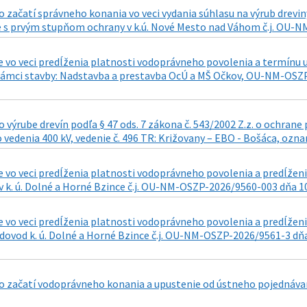
 začatí správneho konania vo veci vydania súhlasu na výrub dre
 s prvým stupňom ochrany v k.ú. Nové Mesto nad Váhom č.j. OU-NM
 vo veci predĺženia platnosti vodoprávneho povolenia a termínu u
rámci stavby: Nadstavba a prestavba OcÚ a MŠ Očkov, OU-NM-OSZP
výrube drevín podľa § 47 ods. 7 zákona č. 543/2002 Z.z. o ochran
 vedenia 400 kV, vedenie č. 496 TR: Križovany – EBO - Bošáca, ozna
 vo veci predĺženia platnosti vodoprávneho povolenia a predĺženi
v k. ú. Dolné a Horné Bzince č.j. OU-NM-OSZP-2026/9560-003 dňa 1
 vo veci predĺženia platnosti vodoprávneho povolenia a predĺženi
ovod k. ú. Dolné a Horné Bzince č.j. OU-NM-OSZP-2026/9561-3 dňa
 začatí vodoprávneho konania a upustenie od ústneho pojednávan