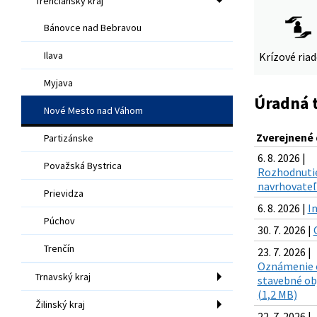
Trenčiansky kraj
Bánovce nad Bebravou
Ilava
Krízové ria
Myjava
Úradná 
Nové Mesto nad Váhom
Zverejnené
Partizánske
6. 8. 2026 |
Považská Bystrica
Rozhodnutie
navrhovateľ 
Prievidza
6. 8. 2026 |
I
Púchov
30. 7. 2026 |
Trenčín
23. 7. 2026 |
Oznámenie o
Trnavský kraj
stavebné ob
(1,2 MB)
Žilinský kraj
22. 7. 2026 |