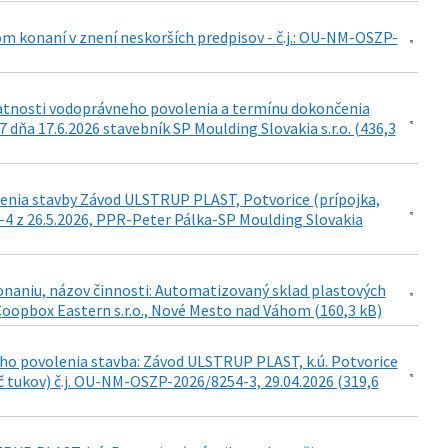
om konaní v znení neskorších predpisov - č.j.: OU-NM-OSZP-
latnosti vodoprávneho povolenia a termínu dokončenia
ňa 17.6.2026 stavebník SP Moulding Slovakia s.r.o. (436,3
enia stavby Závod ULSTRUP PLAST, Potvorice (prípojka,
4 z 26.5.2026, PPR-Peter Pálka-SP Moulding Slovakia
konaniu, názov činnosti: Automatizovaný sklad plastových
oopbox Eastern s.r.o., Nové Mesto nad Váhom (160,3 kB)
ho povolenia stavba: Závod ULSTRUP PLAST, k.ú. Potvorice
č tukov) č.j. OU-NM-OSZP-2026/8254-3, 29.04.2026 (319,6