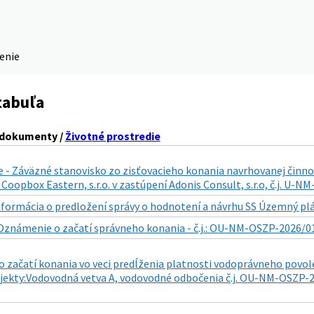
denie
tabuľa
 dokumenty /
Životné prostredie
 - Záväzné stanovisko zo zisťovacieho konania navrhovanej činno
Coopbox Eastern, s.r.o. v zastúpení Adonis Consult, s.r.o, č.j. U-
nformácia o predložení správy o hodnotení a návrhu SS Územný plán
Oznámenie o začatí správneho konania - č.j.: OU-NM-OSZP-2026/01
 začatí konania vo veci predĺženia platnosti vodoprávneho povol
jekty:Vodovodná vetva A, vodovodné odbočenia č.j. OU-NM-OSZP-20