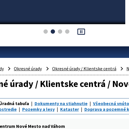
pause_presentation
dy
Okresné úrady
Okresné úrady / Klientske centrá
N
é úrady / Klientske centrá / N
Úradná tabuľa
Dokumenty na stiahnutie
Všeobecná vnúto
ostredie
Pozemky a lesy
Kataster
Doprava a pozemné 
centrum Nové Mesto nad Váhom