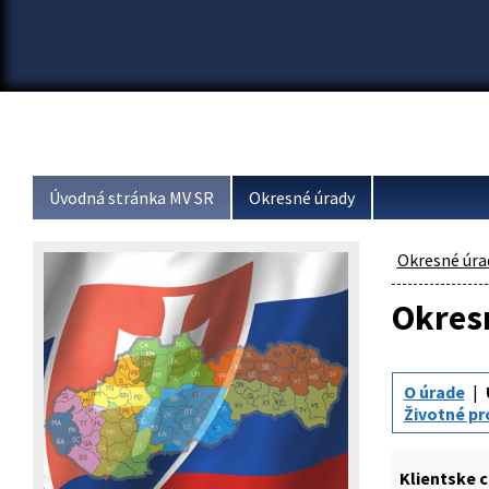
Úvodná stránka MV SR
Okresné úrady
Okresné úra
Okresn
O úrade
Životné pr
Klientske 