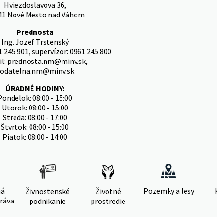
Hviezdoslavova 36,
41 Nové Mesto nad Váhom
Prednosta
Ing. Jozef Trstenský
1 245 901, supervízor: 0961 245 800
il: prednosta.nm@minv.sk,
odatelna.nm@minv.sk
ÚRADNÉ HODINY:
Pondelok: 08:00 - 15:00
Utorok: 08:00 - 15:00
Streda: 08:00 - 17:00
Štvrtok: 08:00 - 15:00
Piatok: 08:00 - 14:00
ná
Pozemky a lesy
Živnostenské
Životné
ráva
podnikanie
prostredie