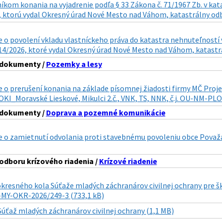
íkom konania na vyjadrenie podľa § 33 Zákona č. 71/1967 Zb. v kat
 ktorú vydal Okresný úrad Nové Mesto nad Váhom, katastrálny odbo
o povolení vkladu vlastníckeho práva do katastra nehnuteľností v
14/2026, ktoré vydal Okresný úrad Nové Mesto nad Váhom, katastrá
 dokumenty /
Pozemky a lesy
o prerušení konania na základe písomnej žiadosti firmy MČ Projek
KI_Moravské Lieskové, Mikulci 2.č., VNK, TS, NNK, č.j. OU-NM-PLO
 dokumenty /
Doprava a pozemné komunikácie
 o zamietnutí odvolania proti stavebnému povoleniu obce Považ
odboru krízového riadenia /
Krízové riadenie
okresného kola Súťaže mladých záchranárov civilnej ochrany pre 
U-MY-OKR-2026/249-3 (733,1 kB)
Súťaž mladých záchranárov civilnej ochrany (1,1 MB)