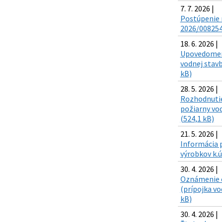
7. 7. 2026 |
Postúpenie r
2026/008254
18. 6. 2026 |
Upovedomeni
vodnej stavb
kB)
28. 5. 2026 |
Rozhodnutie
požiarny vo
(524,1 kB)
21. 5. 2026 |
Informácia p
výrobkov k.
30. 4. 2026 |
Oznámenie o
(prípojka vo
kB)
30. 4. 2026 |