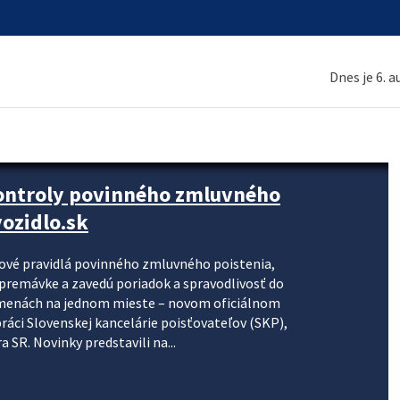
Dnes je 6. 
kontroly povinného zmluvného
ozidlo.sk
nové pravidlá povinného zmluvného poistenia,
j premávke a zavedú poriadok a spravodlivosť do
zmenách na jednom mieste – novom oficiálnom
práci Slovenskej kancelárie poisťovateľov (SKP),
 SR. Novinky predstavili na...