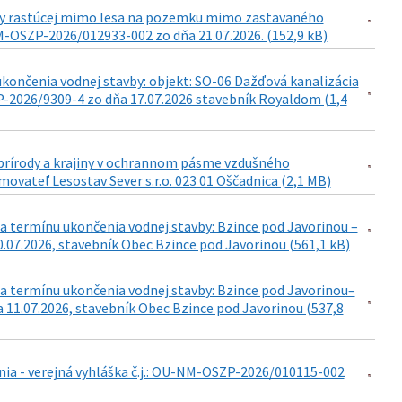
viny rastúcej mimo lesa na pozemku mimo zastavaného
-OSZP-2026/012933-002 zo dňa 21.07.2026. (152,9 kB)
končenia vodnej stavby: objekt: SO-06 Dažďová kanalizácia
-2026/9309-4 zo dňa 17.07.2026 stavebník Royaldom (1,4
e prírody a krajiny v ochrannom pásme vzdušného
movateľ Lesostav Sever s.r.o. 023 01 Oščadnica (2,1 MB)
a termínu ukončenia vodnej stavby: Bzince pod Javorinou –
0.07.2026, stavebník Obec Bzince pod Javorinou (561,1 kB)
a termínu ukončenia vodnej stavby: Bzince pod Javorinou–
 11.07.2026, stavebník Obec Bzince pod Javorinou (537,8
ia - verejná vyhláška č.j.: OU-NM-OSZP-2026/010115-002