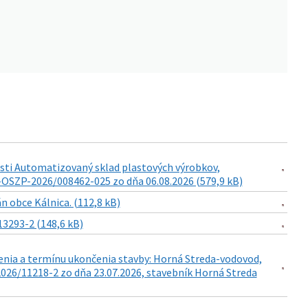
sti Automatizovaný sklad plastových výrobkov,
NM-OSZP-2026/008462-025 zo dňa 06.08.2026 (579,9 kB)
 obce Kálnica. (112,8 kB)
3293-2 (148,6 kB)
enia a termínu ukončenia stavby: Horná Streda-vodovod,
26/11218-2 zo dňa 23.07.2026, stavebník Horná Streda