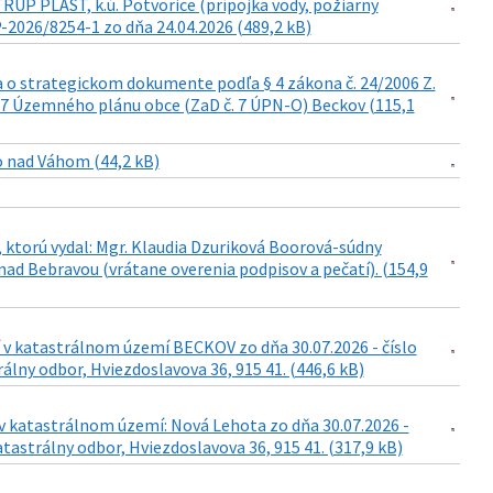
RUP PLAST, k.ú. Potvorice (prípojka vody, požiarny
-2026/8254-1 zo dňa 24.04.2026 (489,2 kB)
a o strategickom dokumente podľa § 4 zákona č. 24/2006 Z.
. 7 Územného plánu obce (ZaD č. 7 ÚPN-O) Beckov (115,1
o nad Váhom (44,2 kB)
 ktorú vydal: Mgr. Klaudia Dzuriková Boorová-súdny
ad Bebravou (vrátane overenia podpisov a pečatí). (154,9
 v katastrálnom území BECKOV zo dňa 30.07.2026 - číslo
lny odbor, Hviezdoslavova 36, 915 41. (446,6 kB)
v katastrálnom území: Nová Lehota zo dňa 30.07.2026 -
tastrálny odbor, Hviezdoslavova 36, 915 41. (317,9 kB)