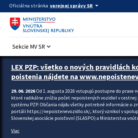
Preskocit na hlavný obsah
arrow_drop_down
verejnej správy SR
Oficiálna stránka
Sekcie MV SR
keyboard_arrow_down
Zastavit automatický posun upútavok
LEX PZP: všetko o nových pravidlách 
poistenia nájdete na www.nepoistenev
29. 06. 2026
Od 1. augusta 2026 vstupujú postupne do praxe 
ktoré radikálne znížia počet nepoistených vozidiel v cestne
systému PZP. Občania nájdu všetky potrebné informácie o 
portáli https://nepoistenevozidlo.sk/, ktorý vznikol v spolu
Slovenskej asociácie poisťovní (SLASPO) a Ministerstva vnútra
Viac