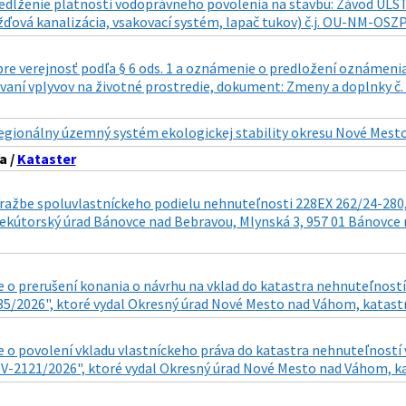
edĺženie platnosti vodoprávneho povolenia na stavbu: Závod ULST
ďová kanalizácia, vsakovací systém, lapač tukov) č.j. OU-NM-OSZP
re verejnosť podľa § 6 ods. 1 a oznámenie o predložení oznámeni
ovaní vplyvov na životné prostredie, dokument: Zmeny a doplnky č
egionálny územný systém ekologickej stability okresu Nové Mest
a /
Kataster
ražbe spoluvlastníckeho podielu nehnuteľnosti 228EX 262/24-280,
ekútorský úrad Bánovce nad Bebravou, Mlynská 3, 957 01 Bánovce n
 o prerušení konania o návrhu na vklad do katastra nehnuteľností
35/2026", ktoré vydal Okresný úrad Nové Mesto nad Váhom, katastrá
 o povolení vkladu vlastníckeho práva do katastra nehnuteľností 
: V-2121/2026", ktoré vydal Okresný úrad Nové Mesto nad Váhom, ka