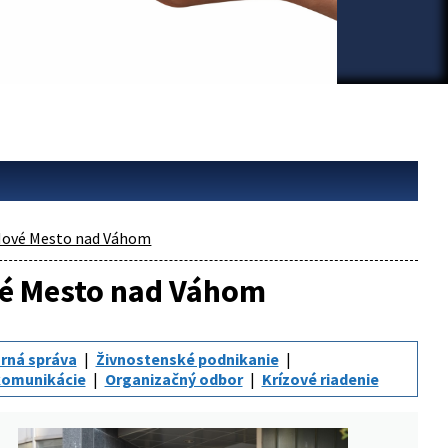
ové Mesto nad Váhom
ové Mesto nad Váhom
rná správa
Živnostenské podnikanie
komunikácie
Organizačný odbor
Krízové riadenie